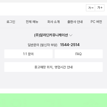
수가 없다. 길에 휴지통이 없어서 그걸 들고 마트 화장실까지 가서 버
린다. 독서노트를 안 쓴 지 꽤 되었다. 오늘 우연히 노트를 폈는데 카
뮈의 [작가노트]와 보르헤스의 [말]을 필사한 것이 눈에 들어왔다. 손
로그인
전체 메뉴
회사 소개
출판사 안내
PC 버전
으로 천천히 썼기 때문일까. 읽을 때도 천천히 읽게 되는 걸까. 사진을
찍어 놓거나 컴퓨터에 적혀 있는 것보다 더 가만히 읽게 된다. 다시 손
(주)알라딘커뮤니케이션
으로 적어 볼까. 제임스 테이트의 산문시를 읽으며 마세도니오 페르
1544-2514
일반문의 (발신자 부담)
난데스의 [계속되는 무]가 생각났다. 내용이 비슷해서가 아니라 짧은
산문 같은 느낌이 비슷해서. 산문이라고 해도 괜찮은 것 같은데 시라
1:1 문의
FAQ
고 한다. 영어 원문에는 리듬감이 있는 걸까. 산문과 산문시에 대해 생
각해 보게 된다. 유머스럽고 재미있는 시들이 많았다. [분더카머]는
중고매장 위치, 영업시간 안내
어찌 보면 지적인 자서전 같은 느낌이다. 보통 책들이 양쪽 정렬을 하
는데 왼쪽 정렬이 되어 있어 약간 산만했지만 작가가 타이핑한 글 같
은 느낌도 들었다. 모르는 단어들이 나와서 찾아 보며 읽었는데 그게
읽는 데 흐름을 좀 끊었다. 이건 내 무식 탓이지 책 탓은 아니다. ----
-------------------- 승진/ 제임스 테이트 나는 전생에 개였다. 아
주 착한 한마리 개. 그래서, 이렇게, 승진하여 한 인간이 된 것이다. 나