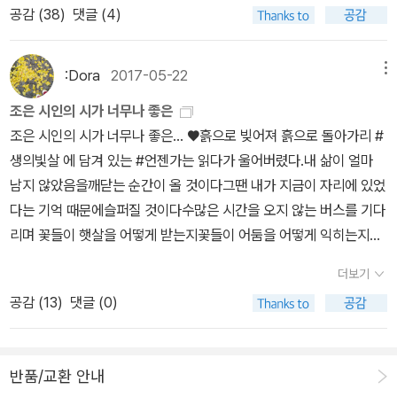
공감 (
38
)
댓글 (4)
게 맞는 옷을 사다 주는 것으로도 분주한 마음인데 온몸으로 바람을
맞아야 하는 나무와 벌레, 길고양이들. 아파트 화단에 있는 백장미는
한 나무인데도 어떤 꽃은 피고 어떤 꽃은 지고 있었다. 지면서 피는 것
:Dora
2017-05-22
메뉴
을 보는 것, 피면서 지는 것을 보는 것. 꽃의 마음은 어떤 마음일까. 사
조은 시인의 시가 너무나 좋은
람도 다 그런데 아무렇지도 않게 살고 있으면서 새삼스레 꽃의 마음
조은 시인의 시가 너무나 좋은... ♥흙으로 빚어져 흙으로 돌아가리 #
이라니. 우리 아이들이 태어나고 몇 년 안 돼 시어머님이 돌아가셨다.
생의빛살 에 담겨 있는 #언젠가는 읽다가 울어버렸다.내 삶이 얼마
그때 나는 아무 마음도 아니었다. 아이들은 자라고, 나는 나이 들어가
남지 않았음을깨닫는 순간이 올 것이다그땐 내가 지금이 자리에 있었
고 있다. 너무 당연해서 아무 마음도 아니다. 섭리라고 생각해서일
다는 기억 때문에슬퍼질 것이다수많은 시간을 오지 않는 버스를 기다
까. 안 보이던 게 보인다. 더울 때는 밤에 걸었는데 요즘 낮에 걸어서
리며 꽃들이 햇살을 어떻게 받는지꽃들이 어둠을 어떻게 익히는지외
그런가 보다. 꽃무릇은 잠깐 피었다가 졌다. 꽃댕강나무에게서 아카
면한 채 한곳을 바라보며고작 버스나 기다렸다는 기억에목이 멜 것이
시아 나무 냄새가 난다. 교회 앞 무화과 나무에 열매가 맺혔다. 비둘기
더보기
다................언젠가는
들이 여기저기 다녀서 많아 보였던 게 아니라 정말 비둘기가 많다. 갈
공감 (
13
)
댓글 (0)
색 길고양이가 한 마리인 줄 알았는데 두 마리다. 우리 동네 캣맘은 밤
에 고양이 밥을 주고 나중에 그릇까지 수거해 간다. 낮에는 그릇이 안
보이는 걸 보니. 쓰레기도 보인다. 하루 평균 2개의 마스크를 줍는다.
반품/교환 안내
마스크 줄 때문에 새의 발이 잘린다는 뉴스가 떠올라서 그냥 지나칠