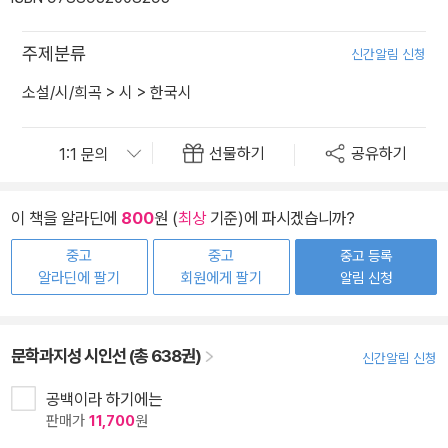
주제분류
신간알림 신청
소설/시/희곡
>
시
>
한국시
선물하기
공유하기
이 책을 알라딘에
800
원 (
최상
기준)에 파시겠습니까?
중고
중고
중고 등록
알라딘에 팔기
회원에게 팔기
알림 신청
문학과지성 시인선 (총 638권)
신간알림 신청
공백이라 하기에는
판매가
11,700
원