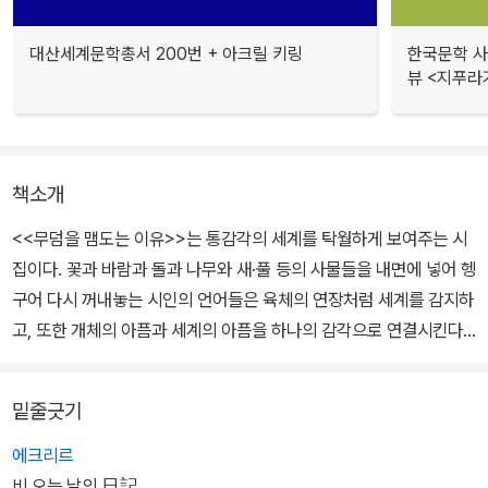
대산세계문학총서 200번 + 아크릴 키링
한국문학 사랑
뷰 <지푸라
책소개
<<무덤을 맴도는 이유>>는 통감각의 세계를 탁월하게 보여주는 시
집이다. 꽃과 바람과 돌과 나무와 새·풀 등의 사물들을 내면에 넣어 헹
구어 다시 꺼내놓는 시인의 언어들은 육체의 연장처럼 세계를 감지하
고, 또한 개체의 아픔과 세계의 아픔을 하나의 감각으로 연결시킨다.
하늘은 시인의 피부이자 세계의 뚜껑이며 무덤의 봉분이기도 하다.
그리고 그 속에 하늘을 찢으며 나는 새들은 무덤을 여는 혹은 자신을
밑줄긋기
뿌리째 뽑는 시인의 겨냥하는 정신이다.
에크리르
비 오는 날의 日記