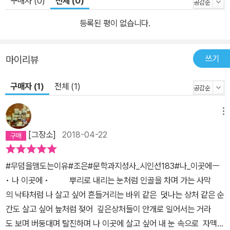
구매자 (0)
전체 (0)
등록된 평이 없습니다.
쓰기
마이리뷰
구매자 (1)
전체 (1)
메뉴
[그장소]
2018-04-22
#무덤을맴도는이유#조은#문학과지성사_시인선183#나_이곳에ㅡ
• 나 이곳에 • 뿌리로 내리는 눈처럼 인골을 차며 가는 사막
의 낙타처럼 나 살고 싶어 흔들거리는 바위 같은 덧나는 상처 같은 순
간도 살고 싶어 늪처럼 젖어 깊은상처들이 안개로 일어서는 거라
도 보며 버둥대며 탈진하며 나 이곳에 살고 싶어 내 눈 속으로 자맥질