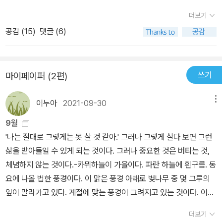
하는 저 마른 하늘을 좀 봐 꽃들은 눈이 풀린 채 신음하고 나와 눈
더보기
이 닿은 것들은 몸이 무거워 육탈하는삶처럼 나 살고 싶어 ㅡ
공감 (
15
)
댓글 (6)
시 본문 13 쪽 / 나 이곳에 /ㅡ어두운 현관에 점점이 떨어진 벚꽃잎
을 쓸다가 내다본 밖은 연두빛으로 눈부셨다 . 그 연두와 내가 무슨 상
관이겠냐만 잠깐 기분이 반짝반짝 그랬다 . 물오른 나무들도 이랬을
쓰기
마이페이퍼 (2편)
까 . 제 잎 반짝거릴 줄 모르고빨아 올린 축축한 물이 , 제 몸 반짝반짝
거리게 할 줄을 알고저 혼자 몰래 힘찼을까 .나무들이 가만가만 살아
이누아
2021-09-30
메뉴
있다고 하늘거렸던 오늘 . 손바닥만한 쓰레받기에 점점이 꽃잎들 뒹
굴다 . 날린다 .더 떨어질 곳도 없는데 ...
9월
'나는 절대로 그렇게는 못 살 것 같아.' 그러나 그렇게 살다 보면 그런
삶을 받아들일 수 있게 되는 것이다. 그러나 중요한 것은 버티는 것,
체념하지 않는 것이다.-카뮈하늘이 가을이다. 파란 하늘에 흰구름. 동
요에 나올 법한 풍경이다. 이 맑은 풍경 아래로 벚나무 중 몇 그루의
잎이 말라가고 있다. 계절에 맞는 풍경이 그려지고 있는 것이다. 이런
게 섭리를 따라 사는 걸까. 어쩌면 평범하고 자연스럽게 살기 위해 자
더보기
연도 치열하고 분주할지도 모른다. 나는 겨우 쑥쑥 자라는 아이들에