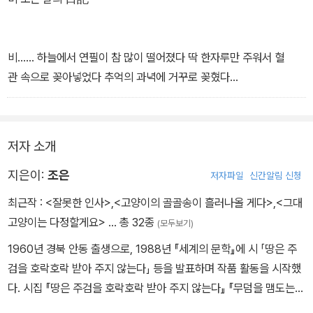
비…… 하늘에서 연필이 참 많이 떨어졌다 딱 한자루만 주워서 혈
관 속으로 꽂아넣었다 추억의 과녁에 거꾸로 꽂혔다
창밖으로 우산에 매달린 사람들이 버섯같이 떠다녔다 비를 맞는 나무
들은 푸들푸들 떨었다 저녁 무렵 튼튼한 덧니를 빛내며 가족들이 돌
아왔다 그들의 반짝이는 팔찌가 내 목덜미에 거머리처럼 들러붙었다
저자 소개
내리깔린 내 눈에서 흘러내리는 새소리, 가족들은 마주보며 재채기
를 했다 하루종일 열어놓은 두 귀가 지독하게 팽창하는 오늘은 한 자
지은이:
조은
저자파일
신간알림 신청
루의 연필도 지옥처럼 길었다
최근작 :
<잘못한 인사>
,
<고양이의 골골송이 흘러나올 게다>
,
<그대
ㅡp.70
고양이는 다정할게요>
… 총 32종
(모두보기)
1960년 경북 안동 출생으로, 1988년 『세계의 문학』에 시 「땅은 주
검을 호락호락 받아 주지 않는다」 등을 발표하며 작품 활동을 시작했
다. 시집 『땅은 주검을 호락호락 받아 주지 않는다』 『무덤을 맴도는
이유』 『따뜻한 흙』 『생의 빛살』 『옆 발자국』, 산문집 『벼랑에서 살다』