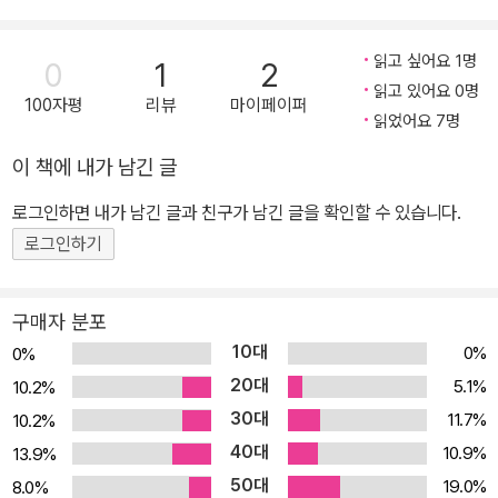
『조용한 열정』 『낯선 길로 돌아오다』 『마음이여, 걸어라』 『또또』 『고
양이의 골골송이 흘러나올 게다』 등이 있다. 전숙희문학상을 수상했
읽고 싶어요 1명
0
1
2
다.
읽고 있어요 0명
100자평
리뷰
마이페이퍼
읽었어요 7명
이 책에 내가 남긴 글
로그인하면 내가 남긴 글과 친구가 남긴 글을 확인할 수 있습니다.
로그인하기
구매자 분포
10대
0%
0%
20대
5.1%
10.2%
30대
11.7%
10.2%
40대
10.9%
13.9%
50대
19.0%
8.0%