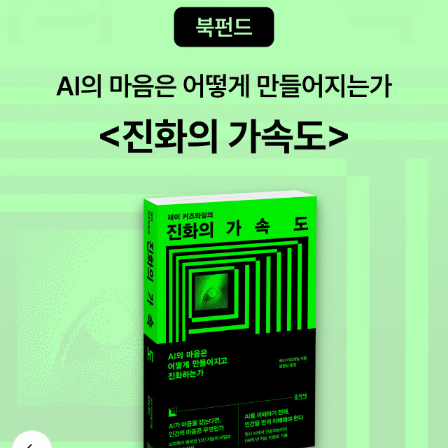
는 개였던 것이 좋았다. 나는 양떼들을 지키고 물고 다니며 가난한 농
부를 위해 일했다. 늑대와 코요테들이 거의 매일 밤 나 몰래 지나가려
고 했지만, 그러나 단 한번도, 한마리 양도 잃지 않았다. 농부는 그의
식탁에 있는 좋은 음식으로 보상해주었다. 그는 가난했지만, 그러나
먹는 것은 잘 먹었다. 그리고 그의 아이들은 학교 가지 않을 때나 들에
서 일을 하지 않을 때 나와 놀아주었다. 나는 어떤 개라도 부러워할 만
한 그런 모든 사랑을 받았다. 내가 늙게 되니, 그들은 새로운 개를 한
마리 구했다. 그래서 나는 그 개에게 거래의 요령을 가르치며 훈련시
켰다. 그는 빨리 배웠고, 농부는 나를 집 안에서 그들과 함께 살게 했
다. 농부 역시 점점 늙어감에 따라 나는 아침마다 그의 슬리퍼를 가져
다주었다. 나는 서서히 매번 조금씩 죽어갔다. 농부는 이걸 알고 때때
로 그 신참 개를 데리고 들어와 나를 방문하게 했다. 그 개는 톡톡 치
고 벌렁 뒤집혀 눕기도 하고 코를 비비대며 나를 즐겁게 하곤 했다. 그
러던 어느 날 아침 나는 일어날 수가 없었다. 그들은 내게 나무 그늘
아래 시냇가에서 훌륭한 매장식을 해주었다. 그것이 나의 개로서의
뒤로가
삶의 끝이었다. 때때로 나는 그때가 그리워 창가에 앉아서 운다. 나는