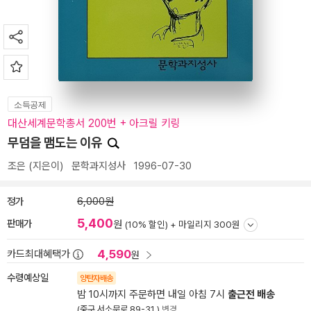
소득공제
대산세계문학총서 200번 + 아크릴 키링
무덤을 맴도는 이유
조은
(지은이)
문학과지성사
1996-07-30
정가
6,000원
5,400
판매가
원
(10% 할인) +
마일리지 300원
4,590
카드최대혜택가
원
수령예상일
양탄자배송
밤 10시까지 주문하면 내일 아침 7시
출근전 배송
(중구 서소문로 89-31 )
변경