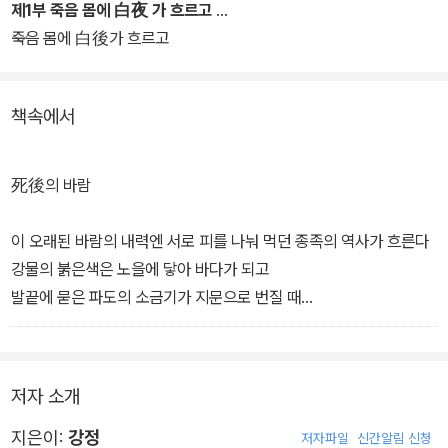
시'인 그림들이 포함되어 있다.
제1부 죽음 몸에 白夜 가 흐르고
죽음 몸에 白後가 흐르고
책속에서
死後의 바람
이 오래된 바람의 내력엔 서로 피를 나눠 먹던 종족의 역사가 흐른다
강물의 붉은색은 노을에 닿아 바다가 되고
발끝에 묻은 파도의 소금기가 지문으로 번질 때
기필코 사람은 지느러미와 날개를 갖는다
또 다른 궤를 그리며 땅속에 덮이는 하늘
저자 소개
맨발로 뛰쳐나가 생의 지도를 다시 찍으니
펄럭이는 파도 끝 자락에 마지막 詩가 불붙는다
지은이:
강정
저자파일
신간알림 신청