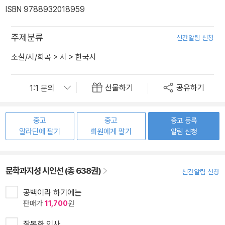
ISBN 9788932018959
주제분류
신간알림 신청
소설/시/희곡
>
시
>
한국시
선물하기
공유하기
중고
중고
중고 등록
알라딘에 팔기
회원에게 팔기
알림 신청
문학과지성 시인선 (총 638권)
신간알림 신청
공백이라 하기에는
판매가
11,700
원
잘못한 인사