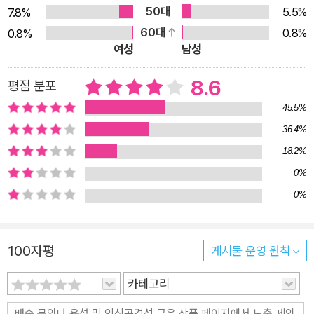
말이라 했지만,> 이라는 과도기적 여과를 통과하여 <키스> 라
50대
5.5%
7.8%
는 시집 안에 응집시키고 있는 것으로 보인다. 세계와의 ‘깊은 키
60대
0.8%
0.8%
스’를 통해 오랜 시간 소년으로 살아오던 시인이 단숨에 어른으로
여성
남성
올라서는 순간이며 매력의 언어가 마력의 언어로 탈바꿈하는 ‘새
로운 인식/시쓰기’가 이루어지는 순간이다. 시인은 「死後의 바
8.6
평점 분포
람」이라는 동일한 제목으로 시집의 시작과 끝을 장식하는 시에서
45.5%
이를 노래하고 있다. 오래전 한 편의 詩가 끝나고 바람이 불었다
36.4%
사람들이 짐승의 거죽을 뒤집어쓴 채 민둥산의 태양을 끌어내렸
18.2%
다 불타는 시간들은 그대로 숲이 된다 인간이 인간 바깥으로 떠돌
0%
아 짐승의 마음을 허공에 쓴다 ─「死後의 바람」 전문 이 오래된
0%
바람의 내력엔 서로 피를 나눠 먹던 종족의 역사가 흐른다 강물의
붉은색은 노을에 닿아 바다가 되고 발끝에 묻은 파도의 소금기가
지문으로 번질 때 기필코 사람은 지느러미와 날개를 갖는다 또 다
100자평
게시물 운영 원칙
른 궤를 그리며 땅속에 덮이는 하늘 맨발로 뛰쳐나가 생의 지도를
카테고리
다시 찍으니 펄럭이는 파도 끝 자락에 마지막 詩가 불붙는다 ─
「死後의 바람」 전문 강정은 위 시들에서 “오래전 詩”의 끝을 알