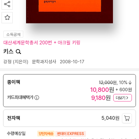
소득공제
대산세계문학총서 200번 + 아크릴 키링
키스
강정
(지은이)
문학과지성사
2008-10-17
종이책
12,000
원,
10%
10,800
원
+ 600원
9,180
원
카드최대혜택가
더보기
전자책
5,040
원
수령예상일
양탄자배송
썬데이 EXPRESS