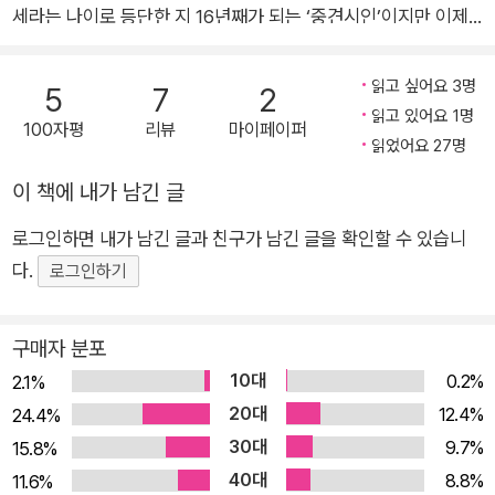
세라는 나이로 등단한 지 16년째가 되는 ‘중견시인’이지만 이제
야 세번째 시집 출간이다. 첫시집 <처형극장> 과 두번째 시집 <
들려주려니 말이라 했건만,> 사이 간극이 10년 가까이 된다는 것
읽고 싶어요 3명
5
7
2
은 감안하자면, 2년이라는 매우 짧은 기간 동안 쓰인 시들로 꾸려
읽고 있어요 1명
100자평
리뷰
마이페이퍼
진 이번 시집 <키스> 는 그러나, 강정의 새로운 언어와 새로운
읽었어요 27명
세계의 구성의 가능성을 집약적으로 보여주는 각별한 시집이 될
이 책에 내가 남긴 글
것이다. 평론가 조연정은 해설에서 “(첫 시집) <처형극장> 의 강
로그인하면 내가 남긴 글과 친구가 남긴 글을 확인할 수 있습니
렬도를 기억하는 독자라면 ‘키스’라는 세련되고도 선정적인 제목
다.
의 시집 앞에서 당혹감을 느낄지도 모른다.”고 말하며, 그러나
로그인하기
“나는 나는 여기서 곱게 미쳐 죽을 거랍니다.”(「處刑劇場」)라고
외쳤던 스무살의 독기를 “즐거워 죽을 수 있도록”(「노래」)이라는
구매자 분포
말랑말랑한 연애 감정과 뒤바꾸었다고 보는 것은 곤란하다.”고
10대
0.2%
2.1%
강조한다. “ <키스> 의 강정은 <처형극장> 의 분방한 에너지를
20대
12.4%
24.4%
그러모아 숙성시켜 애무의 순간에 몰두하고 있”기 때문이다. 실
30대
9.7%
15.8%
제로 강정은 <처형극장> 속에 난무하던 에너지를 <들려주려니
40대
8.8%
11.6%