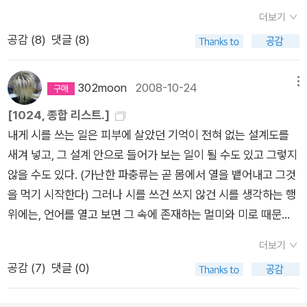
무언가를 기다리고 있다. 그걸 종교라는 이름으로만 포장하지 않
클라우드에 도착했다. 오늘은 김선재 시인, 백가흠 소설가, 가수
위태롭게 처연할 뿐, * 터져라, 내시경 안에 붙들린 세계의 장막
더보기
는다면 용서할 수 있겠다. 또 그렇지 않으면 어떤가? 이 시집에서
시와의 공연이었고 멤버1을 제외한 우리들은 크게 누군가를 좋아
이여. 가라앉아라, 물 위에 띄운 수천 수백 일의 고단한 戀書들이
공감 (
8
)
댓글 (8)
시인은 끊임없이 사랑에 대해 이야기한다. 사랑이라 무어라고 정
하기 보다는 그 낭독회를 좋아해서 참석했다. '행복한 사람은 시
여.
의하는 것이 아니라 용서하지 말란다. 서로를 속이는 감정의 게임
계를 보지 않는다'고 했던가? 우린 시계를 보지 않았다. 도착했을
에서 정답도 없고 정해진 길 따위는 더더욱 없는 것이다. 우리가
땐 이미 시간이 늦었다. 우린 입장하지 못했고, 그럼 우리가 가야
302moon
2008-10-24
메뉴
세상을 살아가는 동안 수없이 마주치는 사람들과의 관계도 마찬
할 곳은 '여기가 아닌가? 그럼 어딘가?'로 잠시 행사의 제목을 빌
[1024, 종합 리스트.]
가지일 터.무엇을 따로 떼어놓고 생각해 보아도 보이는 건 안개처
려 멘붕이 되었다. 얼른 정신을 차리고 근처 술집으로 갔다. 그때
내게 시를 쓰는 일은 피부에 살았던 기억이 전혀 없는 설계도를
럼 희미할 뿐이다. 절대적인 것과 확실한 그 무엇은 아무것도 없
부터 이어진 우리들의 이야기, 이야기, 이야기, 이야기 들. 그 이
새겨 넣고, 그 설계 안으로 들어가 보는 일이 될 수도 있고 그렇지
다. 내 존재를 확인할 수 있는 것은 바로 애무일 뿐! 애무하라 그
야기들의 요지는 이렇다. 사실 이렇게 나이들어(평균연령 45세
않을 수도 있다. (가난한 파충류는 곧 몸에서 열을 뱉어내고 그것
리고 살아 있음을 확인하라! 고 시인은 외친다. 이에 동의한다. 그
쯤?) 낭독회에 참석하면서 이런 데 다니기엔 나이가 좀 있는 게
을 먹기 시작한다) 그러나 시를 쓰건 쓰지 않건 시를 생각하는 행
리고 그것을 가장 적확하게 표현하고 있는 시집 해설에 간만에 밑
아닌가하는 소심함, 이 들곤 하는데 그럼에도 불구하고 자신과의
위에는, 언어를 열고 보면 그 속에 존재하는 멀미와 미로 때문에
줄 긋는다! 애무하기 좋은 밤이다.애무를 넘어 진정 사랑하는 사
싸움에서 늘 이기는 우리는 작가와의 만남이나 낭독회에 부지런
라도 언어 속의 가로등과 진피가 재구성되어야 한다. 그것은 실험
람과의 접촉에는 고민도 순서도 있을 리 없다. 애인의 부드러운
히 참석한다. 농담삼아 사생팬이라는 표현까지 했지만 그 정도는
더보기
이라고 보기엔 너무나 원초적인 주저함에 가까워서 우리는 조금
살갗에 매혹되고 혀의 촉감에 넋 나간 사람이 다음 순간의 손놀림
아니더라도 좋아하는 작가에 대한 애정을 애써 숨기지는 않는다.
공감 (
7
)
댓글 (0)
씩 열렬한 불순물에 가까워질 뿐이다. 너무 선명한 고해가 피로해
이나 자세 따위를 걱정할 틈이 있겠는가. 생각하고 준비할 겨를도
그러면서 우리끼리 자학적인 개그를 했다. 우리가 늙어서 아무래
서 나는 도처에 어지럽혀져 있다. 여기선 그 혈액을 흔들어보기로
없이, 순간순간의 느낌에 몰두하며 사랑하는 이의 몸을 더듬고 또
도 저쪽에서 몰래 보고 있다가 우리가 뜬 걸 확인하고 스탭을 풀