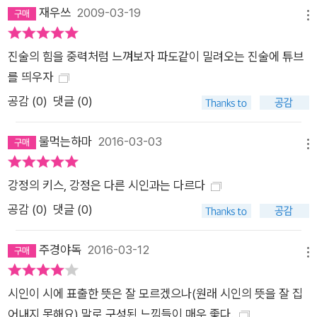
얹은 모습으로 당신을 기억한다 당신은 내 기억보다 훨씬 먼 시간
재우쓰
2009-03-19
메뉴
의 지층 아래 흙과 나무의 처소로 봄마다 아름답게 환생하지만
[……] 사람 여자의 몸을 내던진 당신이 살금살금 뒷물 흘리며 봄
진술의 힘을 중력처럼 느껴보자 파도같이 밀려오는 진술에 튜브
의 훈향을 대륙의 모래먼지로 뒤바꾼다 한들 어떤 한계를 넘어서
를 띄우자
려는 듯 제 속의 사악한 것을 토하려는 듯 낮게 찰랑거리는 허공
공감 (
0
)
댓글 (0)
에서 낯선 풍경으로 상영되는 내 마음의 돌연한 사건들이 지난한
욕정의 형식을 試演하는 걸 막을 순 없다 봄이면 귀환하는 먼 미
물먹는하마
2016-03-03
래의 악취 속에서 나는 이미 당신이 찍어놓은 과거의 얼굴들이기
메뉴
때문이다 ─「키메라, 카메라」 부분 강정 특유의 리듬이 잘 살아 있
강정의 키스, 강정은 다른 시인과는 다르다
는 위 시에서 강정은 ‘내’가 기억하는 ‘당신’은 과장되고 왜곡된
모습일 뿐 결코 새로운 것이 아니며, ‘나’ 역시 그러하다고 말한
공감 (
0
)
댓글 (0)
다. “낮게 찰랑거리는 허공에서 낯선 풍경으로 상영되는 내 마음
의 돌연한 사건들”마저 이미 “찍어놓은 과거의 얼굴”에 불과하
주경야독
2016-03-12
메뉴
기 때문이다. 그러나 강정은 이 ‘새롭지만 새롭지 않은 세계’를 대
수롭지 않게 바라만 보고 있지 않는다. 세계에 대한 인식과 사유
시인이 시에 표출한 뜻은 잘 모르겠으나(원래 시인의 뜻을 잘 집
이전에 그는 당신이라 아로새긴 ‘새롭지만 새롭지 않은 세계’를
어내지 못해요) 말로 구성된 느낌들이 매우 좋다.