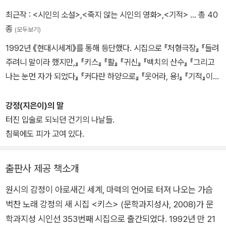
최근작 :
<시인의 소설>
,
<죽지 않는 시인의 영화>
,
<기적>
… 총 40
종
(모두보기)
1992년 《현대시세계》를 통해 등단했다. 시집으로 『처형극장』 『들려
주려니 말이라 했지만,』 『키스』 『활』 『귀신』 『백치의 산수』 『그리고
나는 눈먼 자가 되었다』 『커다란 하양으로』 『웃어라, 용!』 『기적』이
있다. 시로여는세상작품상, 현대시작품상, 김현문학패 등을 수상했
다.
강정(지은이)의 말
터진 입술로 되뇌던 건기의 나날들.
침묵에도 피가 고여 있다.
출판사 제공 책소개
원시의 감정이 아로새긴 세계, 마력의 언어로 터져 나오는 가슴
벅찬 노래 강정의 새 시집 <키스> (문학과지성사, 2008)가 문
학과지성 시인선 353번째 시집으로 출간되었다. 1992년 만 21