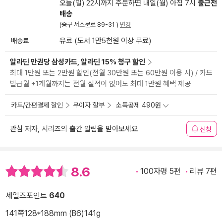
오늘(일) 22시까지 주문하면 내일(월) 아침 7시
출근전
배송
(중구 서소문로 89-31 )
변경
배송료
유료 (도서 1만5천원 이상 무료)
알라딘 만권당 삼성카드, 알라딘 15% 청구 할인
최대 1만원 또는 2만원 할인(전월 30만원 또는 60만원 이용 시) / 카드
발급월 +1개월까지는 전월 실적이 없어도 최대 1만원 혜택 제공
카드/간편결제 할인
무이자 할부
소득공제 490원
관심 저자, 시리즈의 출간 알림을 받아보세요
신청
8.6
100자평 5편
리뷰 7편
세일즈포인트
640
141쪽
128*188mm (B6)
141g