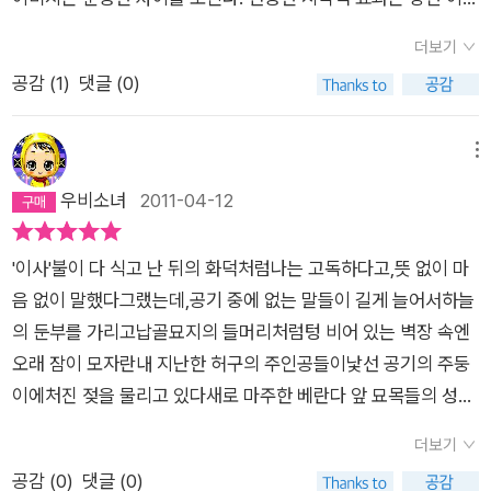
몸부림의 언어가 아니라, ‘밖을 안으로 들이고 안을 밖으로 내어
에도 전달 방식에 따라 감독의 의도가 전달될 수 있으나 시에서는
놓는’ 적극적이고 집요한 태도의 언어이며, “세계와 나를 가로지
더보기
철저하게 언어에 의해서만 독자들의 빈약한 상상력을 자극할 뿐
르고 있는” “살갗을 벗겨내어” 세계를 들이마시는 행위이다. 여
공감 (
1
)
댓글 (0)
이다. 의도된 오류는 고사하고 제대로 전달하는 것조차 쉽지 않
기서 주목해야 할 점은 시인이 세계에 편입되는 것이 아니라 세계
다. 시는 어쩌면 더 이상 이미지의 생경한 전달에 그치는 장르의
가 시인에 편입된다는 것이다. ‘나’로부터 시작되는 ‘삼킴’ 행위는
시대를 끝냈는지도 모른다. 라고 생각할 때 우연에 기대어 김경주
메뉴
즉각적이며 본능적이고, 관능적이다. 어떤 판단 이전의 ‘원시’의
의 <기담>에 이어 강정의 <키스>를 읽었다. 두 시인은 따로 또
감정들이 이 시집의 근간을 이루고 있으며 강정은 이 넘치게 흐르
우비소녀
2011-04-12
같이 시를 쓴 것처럼 보인다. 내게 그렇게 읽혔겠지만 재밌는 비
는 감각을 한꺼번에 끌어안음으로써 ‘새롭지만 새롭지 않은 세
교가 가능하다. 기묘하게도 두 사람의 공통점은 현재 음악활동을
계’를 단숨에 전혀 새로운 세계로 만들어버리는 것이다. 그러므로
'이사'불이 다 식고 난 뒤의 화덕처럼나는 고독하다고,뜻 없이 마
하고 있다는 것이다. 그것이 특별한 연결고리나 교묘한 퍼즐로 엮
이번 강정의 시들은 ‘전혀 새로운 세계’에서 채집한 감각들이라
음 없이 말했다그랬는데,공기 중에 없는 말들이 길게 늘어서하늘
어질 수는 없지만 언어를 가지고 논다는 측면에서는 동일하다. 문
할 수 있으며 여기에 강정만의 서정성이 더해져 여태껏 들어보지
의 둔부를 가리고납골묘지의 들머리처럼텅 비어 있는 벽장 속엔
학을, 시를 더 이상 진지하고 깊은 고민의 대상으로 삼고 있지 않
못했던 새로운 질서의 노래로 다시 태어나는 것이다. 이것이 강정
오래 잠이 모자란내 지난한 허구의 주인공들이낯선 공기의 주둥
는 듯하다. 가볍고 기괴한 말놀음에 그친다는 것이 아니라 엄숙주
의 이번 시집이 가지고 있는 특별함이며 우리가 그의 새시집을 주
이에처진 젖을 물리고 있다새로 마주한 베란다 앞 묘목들의 성긴
의에서 벗어나 즐기고 있다는 느낌이다. 시의 언어는 일상에서 멀
목해야하는 이유이다. 강정의 이번 시집에는 ‘또 다른 의미로서의
웃음을 저 혼자 부풀던 우주 하나가 몰락하는 소리로 바꿔 듣는
지 않은 곳에서 문학언어와 일상언어 사이를 오가며 의미를 포착
더보기
시’인 그림들이 포함되어 있다. 이혜승 씨가 그리고 시인이 직접
데에는약간의 신경증적인 자기방기면 충분하다먼지투성이가 된
하는 일에 열중하고 있다. 독자는 보수적인 관점에서 더 이상 시
공감 (
0
)
댓글 (0)
고른 이 그림들은 시의 ‘재해석’이 아닌 또 ‘다른 형태의 시’가 되
입 끝에선무슨 말을 해도 곰팡내가 날 뿐이지만낯설어진 몸 안으