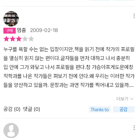
에 기대하는 것이 없는 것일까. 아니면 철저하게 기존의 문법대로
어서 강정의 시들의 다른 면모를 볼 수 있는 즐거움을 선사할 것
로 스며온 봄은전 생애를 통과해나간 기억보다 밝고 길어아무리
시가 주는 안락한 감성을 주문하는 것일까. 두 시인은 아랑곳없이
이다. ♣ 해설 속으로 강정은 타자와 만나는 새로운 윤리를 전파하
집을 옮겨 살아도내가 나를 만날 일은 요원하기만 하다내가 처음
메뉴
자신의 길을 간다. 강정의 <키스>는 낯선 이미지와의 접촉이며
는 하나의 물질이라고 할 수 있지 않을까. 우리는 타자를 자기 나
보는 풍경들은 언제나 내가 처음 만든 풍경들일 터이나生時 전의
멈춤
2009-02-18
일상을 비틀어보는 것과의 만남을 시도한다. 촉각적, 시각적 이미
름대로 재구성할 수도 없지만, 그렇다고 해서 타자 앞에서 미끄러
눅눅하게 물 찬 그림이걸레질 끝난 창밖에 액자처럼 떠오르는 광
지의 범람이 아니라 온 생의 감각 세포들을 되살려내어 미세한 떨
지고 있을 수만도 없다는 것이 그만의 ‘키스’의 윤리이다. 시집 <
경을詩라고 부르려니식어빠진 내 육체의 화덕이 푸슬푸슬 비웃
림까지도 포착하지 못한다면 금방 길을 잃고 헤매게 될 것이다.
누구를 욕할 수는 없는 입장이지만,책을 읽기 전에 작가의 프로필
키스> 에서 강정은 표면을 맴도는 애무를 넘어 결국에는 그 표면
는 소리가 봄밤의 질긴 불면보다 정겹게 허망하다누군가의 빈자
그가 무엇을 의도했든지 말이다. 이 시집의 서시를 보자.死後의
을 열심히 읽지 않는 편이다.글자들을 먼저 대하고 나서 충분히
을 찢고 들어가 당신과 뒤섞여 하나의 물질로 용해되는 방식을 고
리로 넘실대는 방 구석구석을 덧대어 잇는이 습관성 자기비하에
바람오래전 한 편의 詩가 끝나고 바람이 불었다사람들이 짐승의
입 안에 그가 와닿고 나서 프로필을 편다.참 가슴아프게도문예창
안해 보고 있다. 그 모든 것이 ‘키스’로부터 시작된다. 그의 혀는
이 작은 집이 만화처럼 들썩거리기만 한다면나는 또 웃을 수 있겠
거죽을 뒤집어쓴 채 민둥산의 태양을 끌어내렸다불타는 시간들
작학과를 나온 작가들은 펴보기 전에 안다.왜 우리는 이러한 작가
말하기 위해 있는 것이 아니다. 그녀의 입술을 스치기 위해 있는
지만노을빛으로 산산이 쪼개지는 웃음은황혼 저편의 별자리처럼
은 그대로 숲이 된다인간이 인간 바깥으로 떠돌아 짐승의 마음을
들을 양산하고 있을까. 문창과는 과연 작가를 찍어내고 있을까.그
것도 아니다. 오로지 그녀의 살갗을 찢고 씹고 급기야 그녀를 씹
욱신욱신내 몸에서 너무 멀다강정, <키스> 中+) 강정 시인의 이
허공에 쓴다 불확실성 시대에 시는 더욱 불안하고 인간의 마음들
들은 재기발랄하다.그들은 명랑하고 깜찍하며 특이하다.그러나
어 먹어 ‘나’라는 물질과 동화시키기 위해 존재한다. 그녀와의 그
번 시집에는 애정의 신열이 발산된 작품이다. 몇 개의 글자와 몇
더보기
은 허공을 헤맨다. 시인은 서시에서 불타는 시간의 숲에서 인간이
시는 그 정도의 표정과 동작으로는 부족하다.시는 삶과 사색과 관
지독한 ‘키스’가 “잘 뒤섞여 반죽된 어떤 사생아 같은 걸 낳”(「밤
개의 그림이 실린 이 시집은 유희나 탐욕의 대상으로서 상대를 보
공감 (
0
)
댓글 (0)
짐승의 마음으로 떠도는 이야기를 써나갈 것임을 암시한다. 시집
찰이 필요하다.혼자 방에 틀어박혀서 혼자만의 생각에 자족하
의 확장」)게 될지언정, 시인은 두려움 없이 그 사랑을 실천하고자
기보다, 인간으로 관심의 대상으로 상대방을 바라본다.'내게서 사
전체에서 일관되게 추구하는 타인에 대한 사랑, 그 매혹의 깊이에
는...천재 아니라 무엇이라도 부족하다.가까이 가라. 그것이 반드
하는 ‘착한 짐승’이라고 자신을 일컫는다. 강정의 <키스> 를 애
라진 누군가 / 이 광경을 오래도록 바라보고 있다 // 오래도록 사
대해 시인은 끊임없이 고뇌한다. 애무는 접촉이다. 관심이며 열정
시 인간이 아니더라도 결국은 인간에 가 닿을 것이다.문지에 대한
메뉴
무에 관한, 아니 애무를 넘어서는 것에 관한 시라고 했지만, 기실
라지고 있다'([죽은 몸에 白夜가 흐르고] 부분)그들의 만남은 '키