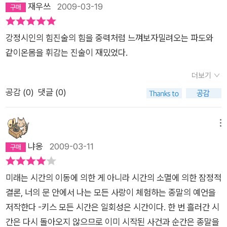
이고 몰입이며 안타까움이다. 나 혹은 우리는 그렇게 시간을 견디
애정으로 이 시집을 샀다.나는 시는 실험이 아니라고 생각한다.시
강정의 시쓰기 역시 그의 ‘날카로운 키스’를 닮았다. 목적도 순서
재우쓰
2009-03-19
스'로 시작되고 그들의 헤어짐도 '키스' 시작된다. 그것은 유희적
고 인생을 살아가며 삶을 가꾸어 나간다. 너는 문을 닫고 키스한
는 돌팔매질이 되어서는 안된다.희노애락, 그 무엇도 담지 못하는
도 없는 영원한 더듬기가 애무라고 한다면, 강정의 시는 애무하는
인 목적이 아니라 그들의 기억을 연결하는 매개로서의 역할을 한
다 문은 작지만 문 안의 세상은 넓다 너의 문으로 들어간 나는 너
글자들은 나에게 무감동이다.그러나 한권의 책을 묶어낸 시인의
시다. 그는 전체 구도를 염두에 두고 첫 구절을 시작하거나, 앞 뒤
다. 이 시집에서 화자는 '자기 자신이 더 이상 자기 자신일 수 없다
강정시인의 힘진술의 힘을 중력처럼 느껴보자밀려오는 파도와
의 심장을 만지고 내 혀가 닿은 문 안의 세상은 뱀의 노정처럼 굴
의지에 별을 색칠한다.
구절을 생각하며 단어 하나하나를 고심해서 고르는 제작자는 아
는 / 명백한 깨달음을 얻는다.' 화자는 급정거한 바퀴에 깔려 '납작
같이온몸을 휘감는 진술이 재밌었다.
곡진 그림들을 낳는다 내가 인류의 다음 체형에 대해 숙고하는 동
니다. 제작된 애무는 어쩐지 민망하다. 그는 그저 쓰기 위해 쓰고
하게 눌어붙은 이 시간의 정점에서 남다른 이륙을 감행했던 / 그
안 비는 점점 푸른빛과 노란빛을 섞는다 - ‘키스’ 중에서 아스라이
더보기
시작도 끝도 없이 쓴다. 그래서 자간 사이 행간 사이에 곧 폭발할
들의 안의 타인'을 발견한다. 화자에게 자신이란 존재는 그가 지
멀어지는 감각. ‘부드러움과 달콤함’이라는 관용적 표현으로 말해
공감 (
0
)
댓글 (0)
것 같은 그의 에너지가 흥건하다. 강정은 메마른 언어도 하나의
정한 타인 즉, '사랑'을 통해서만 정의된다. 아니, 이미 정의되어
질 수 없는 느낌을 무엇이라고 말할 수 있을까. 감각적 이미지의
축축한 물질이 될 수 있다는 명제까지도 실험하고 있는 것이 아닐
있을지 모르나 그것을 인식하는 순간 화자에게 의미로 남게 되는
전달이 아니라 그것을 통해 전할 수 있는 이야기는 생경한 풍경과
까. 그는 언어의 문을 열고 언어의 외부와 내부를 용해시키려는
것이다.([급정거한 바퀴에 대한 단상] 부분) '나와 당신'의 경계가
메뉴
한 번도 경험한 적 없는 세계로 표현된다. ‘문은 작지만 문 안의
시도를 하고 있는 것은 아닐까. 강정의 <키스> 는 그야말로 팽창
사라지는 순간이 시인에게는 행복이었을 것이나, '나와 당신'의
냐옹
2009-03-11
세상은 넓다’고. 시집 중간 중간 시인의 그림이 삽입되어 있다. 인
되어 폭발하기 직전의 하나의 덩어리이다. 동공을 비우고 견고한
경계가만들어지면서 시인은 '당신'을 찾아 헤매게 된다. '나'를 향
간의 신체를 극단적으로 표현하여 부분이 극대화되고 생략된 신
살갗을 벗어던진 채로 행간을 넘나들 때, 강정의 <키스> 는 ‘당
해 카메라를 들이대지만 렌즈가 포착하는 눈은 사실 내가 아니다.
체는 기괴해 보인다. 온전한 모습으로 타인을 대하는 사람은 없
미래는 시간의 이동에 의한 게 아니라 시간의 소멸에 의한 잠정적
신’과 함께 우연히, 완벽한 전체를 이루게 될 것이다. ─조연정 해
사진 속의 '나' 또한 내가 생각하는 내가 아니다. 시인이 바라는 것
다. 전면적인 접촉과 만남은 불가능해 보인다. 그것은 사랑이라는
결론, 너의 문 안에서 나는 모든 사랑이 체험하는 종말의 예언을
설 「애무의 윤리」 부분 ♣시집 소개 시집 <키스> 는 그야말로 팽
은 '당신의 눈'이지, '나의 눈'이 아닌 탓이다. 열정적인 사랑에 '상
이름으로도 마찬가지이다. 아무도 도달할 수 없는 거리만큼 떨어
저작한다 -키스 모든 시간은 일회성은 시간이다. 한 번 흘러간 시
창되어 폭발하기 직전의 하나의 덩어리이다. 자간 사이 행간 사이
대방의 시선'을 존중하는 시집이었다. 난해한만큼 의미가 있다.
져 있는 것이 우리들의 관계가 아닐까. 그래서 시인은 지극히 비
간은 다시 돌아오지 않으므로 이미 시작된 사건과 순간은 종말을
에는 곧 폭발할 것 같은 에너지가 흥건하다. 동공을 비우고 견고