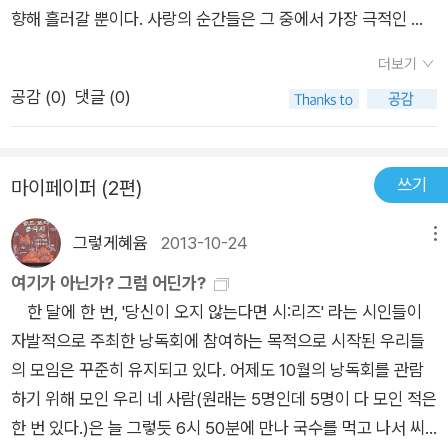
현실적인 이미지를 떠올리고 언어가 만들어내는 불가능한 세계
향해 흘러갈 뿐이다. 사랑의 순간들은 그 중에서 가장 극적인 순
한 살갗을 벗어던진 채로 행간을 넘나들 때, 강정의 <키스> 는
와 불편한 이미지를 재생산한다. 독자들은 그 안에서 어리둥절할
간들을 연출하고 가장 극적으로 과거로 사라진다. 항상적으로 탄
‘당신’과 함께 우연히, 완벽한 전체를 이루게 될 것이다. 표지·본
더보기
것이고 나름의 방법으로 현실과 이미지와 연결 작업을 시도할 것
생하지만 항상적으로 소멸하는 순간들을 포착하는 도구가 있다.
문 그림: 이혜승 ♣`시인이 쓰는 산문(뒤표지 글) * 나는 이 세상
공감 (
0
)
댓글 (0)
이다. 그것은 독자들의 몫일 뿐!그렇지 않겠소?어찌해도 당신은
바로 카메라가 그러하다. 그것은 순간의 소멸성을 극복하려는, 즉
의 모든 이야기를 지우는 데 골몰한다. 그러다보면 나 자신이 누
내게 속아 넘어갈 뿐,대체로 내가 당신을 사랑한다는 사실을 용서
순간에 영원성을 부여하려는 인간 욕망의 산물이다. 물질적으로
군가에게 알 수 없는 이야기가 된다. 나는 나 자신을 허구로 만드
하지 마시오 - ‘자멸의 사랑’ 중에서 추상과 상징의 세계는 결국
현상된 순간의 그림자들을 보며 끊임없이 과거를 현재의 순간으
는 데 대부분의 시간을 허비했다. 돌이켜보면 ‘나라는 사건’은 많
쓰기
마이페이퍼 (2편)
현실의 메트릭스일 뿐일지도 모른다. 왜 아니겠는가. 현실의 행복
로 불러들이는 인간을 우리는 과히 ‘기억의 집’이라 부를 만하다.
은 이야기들의 뒤끝에 묻어나온 어두운 이명과도 같다. 그림자는
을 극대화하겠다는 것이 아니라, 불가해한 현실 밖의 세계를 꿈꾸
시집 <<키스>>에서 강정은 사랑의 순간을 끊임없이 신체에 각
허공에 가득하고 세상 모든 사물의 경계엔 접착력 강한 누군가의
그렇게혜윰
2013-10-24
메뉴
는 상상계의 일원이 되고 싶은 욕망을 어쩌겠는가. 어느 시인의
인시킨다. 같이 고등어를 발라 먹는 여자와의 애무 <고등어 연인
혀가 날름거린다. 나는 그 비구상의 물질에 내 오랜 거짓의 혀를
말대로 인생은 그저 잡지의 표지처럼 통속할지도 모르지만 우리
>, 키스의 순간에 대한 탐색 <키스>, <血便을 보며> 등, 사랑
여기가 아닌가? 그럼 어딘가?
섞는다. * 헛것을 잉태하는 소문들이 강의 물줄기를 따라 태양을
는 늘 그 너머에 눈길을 던져본다. 그저 한 몸 등 따시고 배부른
과 고통 아픔 등의 모든 사건은 강정에게 있어 신체의 문제로 들
한 달에 한 번, '당신이 오지 않는다면 시:리즈' 라는 시인들이
부식시킨다. 발에 채는 돌멩이들이 오래도록 부화하지 못한 짐승
인생을 위해 질주하는 저 수많은 인간 군상들 뒤로 피어 오르는
어난다. 강정은 사랑의 순간들을 탐닉하면서 탐닉의 순간들에 집
자발적으로 주최한 낭독회에 참여하는 목적으로 시작된 우리들
의 알처럼 굳게 입 다물고 있다. 그 위에 웅크리고 앉아 몸 안의
먼지구름 너머에 무언가 있을지도 모른단 말이다. 그것은 통속적
요하게 카메라를 들이대 그 순간들을 포착한다. 포착된 순간이 다
의 모임은 꾸준히 유지되고 있다. 어제도 10월의 낭독회를 관람
내장들을 걸러낸다면 나는 어떤 물질로 환생해 대기의 빛깔을 바
인 사랑의 결실도 아니고 즐거운 인생이라고 믿었던 신기루도 아
시 신체에 새겨지며 시인의 신체는 순간의 탐닉과 순간을 담으려
하기 위해 모인 우리 네 사람(원래는 5명인데 5명이 다 모인 적은
꾸게 될까. 진실의 껍질엔 언제나 자연발화한 가공의 미가 있다.
니다. 어쩌면 우리는 단 한 번도 경험할 수 없기 때문에 그 너머에
는 영원성이 공존하는, 가히 기억의 집이 되고 있는 것이다.
한 번 있다.)은 늘 그렇듯 6시 50분에 만나 국수를 먹고 나서 씨
그 위대한 위장술에 비한다면 나의 몸짓은 벽에 걸리다만 옷처럼