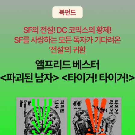
고 즐겁지만 책을 좋아하는 '우리'라는 사람들이 있고 그들을 꾸
의 그림자가 있다.<당신의 조각들>에는 각박한 도시의 삶을 살
준히 만날 수 있다는 것 또한 그에 못지 않게 소중한 기쁨이다.
아가는 세대를 위한, 그 터널을 지나오면서 자기 자신에게 스스로
다른 멤버0~3까지는 어떻게 생각할지 모르겠지만 난, 굳이 우
위안을 건네준 희미한 희망이 담겨져 있다. 소설은 시종일관 건조
릴 거부(?)한다면 식사 시간을 늦추면서까지 낭독회에 입장하지
한 분위기를 유지하면서 어느 순간 불현듯 가슴을 툭 치며 괜찮다
못해도 좋다. 낭독회를 목적으로 만나 자학 개그만 두 시간 해도
고 위로한다. : 그의 글에서, 나의 그림자를 덧씌울 수 있겠지. 우
충분히 좋다. 개인적인 사정(추위와 육아?)으로 참석하지 못하지
리가 지나친, 앞으로 지나칠 무수한 터널 앞에 순간의 망설임을
않는한 그들을 만나는 그 시간들이 좋다. 이젠 우리끼리 술 마셔
담고, 더듬더듬 길을 찾아 헤맬 때의 긴장과 땀을 담고, 꿋꿋하게
도 시계를 보지 않을 테다!!!! 부록 : 사생팬의 대상들 멤버 0이
빠져나왔을 때의 안도와 거뜬한 의지, 해냈다는 성취감을 담고….
사랑하는 시인 - 담에 만나면 꼭 물어보겠음.멤버 1이 사랑하는
은근슬쩍 건네는 희망의 메시지. 어느새 툭툭 털고 일어나 다시
시인 - 강정, 그러나 어제는 백가흠 소설가 보러 감. 그럼에도 불
힘찬 발걸음을 내딛는 영상을 그린다. 사촌 동생에게 선물하기 위
구하고 강정 시인 뒤통수만 보고 옴.멤버 2가 사랑하는 시인 - 심
해, 두 권을 주문할 계획을 세운다.푸른색. 때로는 슬프게 때로는
보선, 심빠인 듯하니 심보선 시인의 경계가 요구됨.멤버 3이 사랑
더럽게 나를 치장하던 색. 소년이게 했고 시인이게 했고, 뒷골목
하는 시인 - 김소연, 유일하게 여자를 좋아하심. 멤버 4가 사랑하
을 헤매게 했던 그 색은 이젠 내게 없다. 섭섭하게도나는 나를 만
는 시인 - 오은. * 본 내용은 은희경 소설가의 소설 [행복
들었다. 나를 만드는 건 사과를 베어 무는 것보다 쉬웠다. 그러나
한 사람은 시계를 보지 않는다]와 내용상 관계가 없습니다. 하지
나는 푸른색의 기억으로 살 것이다. 늙어서도 젊은 수 있는 것. 푸
만 스무 살 무렵 읽은 그 소설은 참 좋았습니다^^ 개인적으로 은