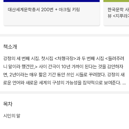
대산세계문학총서 200번 + 아크릴 키링
한국문학 사랑
뷰 <지푸라
책소개
강정의 세 번째 시집. 첫시집 <처형극장>과 두 번째 시집 <들려주려
니 말이라 했건만,> 사이 간극이 10년 가까이 된다는 것을 감안하자
면, 2년이라는 매우 짧은 기간 동안 쓰인 시들로 꾸려졌다. 강정의 새
로운 언어와 새로운 세계의 구성의 가능성을 집약적으로 보여준다.
이번 강정의 시들은 '전혀 새로운 세계'에서 채집한 감각들이라 할 수
목차
있다. 여기에 시인 강정만의 서정성이 더해져 여태껏 들어보지 못했
던 새로운 질서의 노래로 다시 태어난 시들이 수록되어 있다. 특히 이
시인의 말
번 시집에는 이혜승과 강정 시인이 직접 고른 '또 다른 의미로서의