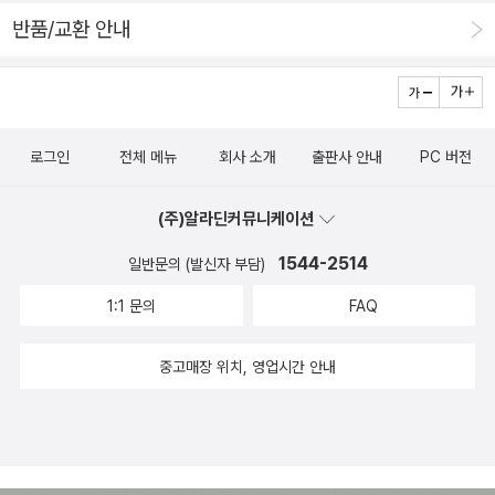
한다.바람은 한 번도 목장을 갖지 못했고, 목장은 한 번도 바람을
더듬을 뿐이다. 애무는 최종의 완벽한 만족을 위해 거쳐야 할 단
어 뒤에 다 세워놓았다는, 소설에서 시작하여 꼬리에 꼬리를 무는
반품/교환 안내
가두지 못했다.이 시집은 세계를 활공하는 두두에게 바친다. ('시
계는 아니다. 애무는 그 자체로 목적이다. 사랑하는 대상을 결코
이야기들. 우리는 깔깔 웃었다. 자학 개그 중엔 젊은 학생들은 왜
인의 말'에서) - 김경주시집 <기담>은 시도 극도 아닌, 하지만 시
자기 수중에 거머쥘 수 없다는 사실을 은연중 감지했지만 쉽사리
놀지 않고 거기서 그걸 듣고 있는가!에 대한 규탄부터, 가짜 포스
도 극도 아직 실현해보지 못한 장르 미상의 어떤 새로운 예술적
그 불가능을 수용할 수 없는 자의 절절한 몸짓이다. - [해설] ‘애
터를 뿌려서 혼선을 주자는 말까지 나왔다. 그러나 '행복한 사람
경지를 욕망한다. 시인은 타고난 직관으로 자기 앞에 놓인 새로움
무의 윤리(조연정)’ 중에서090119-006
은 시계를 보지 않는다.'고 했던가. 우리는 기가 막히게 행사가 끝
로그인
전체 메뉴
회사 소개
출판사 안내
PC 버전
이 미지의 것이며, 자신이 온몸으로 그곳을 향해 나아갈 때 그 정
난 시간을 알아챘다. 애써 이런 시간도 나쁘지 않다며, 담부턴 가
체가 비로소 눈앞에 펼쳐질 것임을 본능적으로 간파하며 움직이
지 말까보다 하는 말까지 나왔지만 지하철 역 입구에 있는 양말
(주)알라딘커뮤니케이션
는 모험가와 같다. 이 심미적 모험가의 길에 결코 포기는 없다.:
장수에게 가장 어려보이는 양말들을 선택하며 담엔 이거 신고 꼭
1544-2514
나는 그 모험가의 손을 다시금 잡으려 한다. 미리 주문해놓고, 리
일반문의 (발신자 부담)
들어가자는 다짐을 했다. 그때도 못 들어가면 뽀로로 양말을 신기
스트 작성 중. 신간 코너에서 발견하자마자, 와우 소리치고 있었
1:1 문의
FAQ
로 했다. 우리는 모두 책을 사랑한다. 출판사에서 책에 관한 일
다. 엄청난 목소리가 비집고 나오고, 쉬이 흥분을 감추지 못했던
을 하는 멤버0과 1이 있고, 우리가 심빠라고 부르는 가장 적극적
것. 시험관에 든 출렁이는 혈액, 유리에 비친 불순물의 흔적. 들여
중고매장 위치, 영업시간 안내
인 팬인 멤버2가 있고, 책을 어마어마하게 사고 그것을 거의 다
다보는 눈에, 일렁이는 그림자의 자극을 받으려 한다. 어서 페이
읽는 멤버3이 있으며, 책을 좋아하지만 썩 많이 읽지는 않고 낭독
지를 펼칠 수 있기를, 웃음을 머금고 기다린다.그가 써내려간 이
회에 올때마다 아들을 설득해야하는 멤버4인 내가 있다. 한 달에
야기들은 모두 뉴욕을 배경으로 한다. 그리고 그 안에서 벌어지는
한 번 시인들을 만나고 그들의 이야기를 듣는 시간도 물론 소중하
소소한 소동극. 그 중심에는 스무 살, 여린 감수성을 지닌 젊은 날