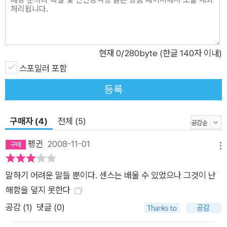
리고 “마지막 詩”의 타오름을 선언한다. “인간의 바깥으로 떠돌
아 짐승의 마음”을 쓰던 시인은 이제 “맨발로 뛰쳐나가 생의 지
도를 다시 찍으”며 새로운 시의 서막을 알리는 것이다. 이 기묘해
보이는 개인사적 선언은 선언에 멈추는 것이 아니라 “보이는 것
현재
0
/280byte (한글 140자 이내)
들은 다 보이지 않는 것이 되”는 한편 지나간 “한 세상이 저만치
스포일러 포함
다른 상처에 닿”으며 경험하는 이러한 한 세계와의 결별과 다른
등록
세계와의 조우의 추동력으로 작동한다. 이렇게 쓰인 시편들은 세
계를 무한히 확장하며 새로운 세계에 닿는다. 그러나, 이 새로운
구매자 (4)
전체 (5)
세상이 반드시 새로운 경험이 되는 것만은 아니다. 그는 이미 많
은 것을 경험하였으며 그러므로 ‘새로운 세계’는 ‘전혀 새롭지 않
펭귄
2008-11-01
메뉴
은’ 모습으로 찾아온다. 우스운 일이지만, 나는 카메라 한 대로 모
든 시간을 포획하려는 꿈을 아직 버리지 못한다 당신의 얼굴을 담
말하기 어려운 말들 뿐이다. 센스는 배울 수 있었으나 그것이 난
으려다가 두 개의 망막을 거쳐 내 심장에 가설된 집에는 당신이
해함을 덮지 못한다
떠난 자리만 휑뎅그렁 살아 있는 나보다 더 크고 살갑다 대개 과
공감 (
1
)
댓글 (0)
장법이 잘 통하는 나의 카메라는 사람 여자의 몸에 공룡 머리를