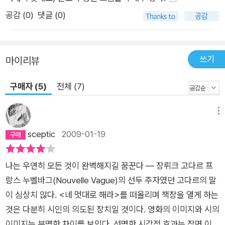
찢고, 들여다보고, 삼켜, 자신 속으로 편입시킨다. 이렇게 삼켜진
공감 (
0
)
댓글 (0)
세계는 ‘차이와 반복’이 생기기 전, 언어를 통해 하나가 되고, 그
러므로 ‘당신’은 막막함의 대상이 아니게 된다. 다시 말해 ‘새롭지
만, 새롭지 않은 세계’를 들이마심으로써 시인은, 스스로 ‘완전히
쓰기
마이리뷰
특별한 세계’가 된다. 방안에서 문득 꺼내본 당신의 얼굴이 젖어
있다 머뭇거리던 당신의 마음이 한순간 멎는다 불빛이 죽은 먼지
구매자 (5)
전체 (7)
처럼 이글거린다 벽면을 바라보던 눈알이 허공에 포물선을 그리
며 금싸라기처럼 만개한다 내 몸과 공간 사이에 경계가 사라진다
메뉴
나와 당신 사이에 나와 당신과 무관한 또 다른 인격이 형성된다
sceptic
2009-01-19
사랑이란 하나의 소실점 속에 전 생애를 태워 한꺼번에 사라지는
일 이 우주에 더 이상 밀월은 없다 ─「불탄 방」- 너의 사진 전문
나는 우연히 모든 것이 완벽해지길 꿈꾼다 ― 장뤼크 고다르 프
‘키스’의 순간 “몸과 공간 사이에 경계가 사라”지고 당신과 내가
랑스 누벨바그(Nouvelle Vague)의 선두 주자였던 고다르의 말
흡착되는 순간 “무관한 또 다른 인격의 새로운 세계”가 태어난
이 심상치 않다. <네 멋대로 해라>를 떠올리며 책장을 열게 하는
다. 그것은 유일무이함으로 “이 우주에 더 이상의 밀월은” 존재
것은 다분히 시인의 의도된 장치일 것이다. 영화의 이미지와 시의
할 수 없다. 강정의 키스는 타인을 확인하는 씁쓸하고 가슴 아린
이미지는 분명한 차이를 보인다. 선명한 시각적 효과는 장면 이외