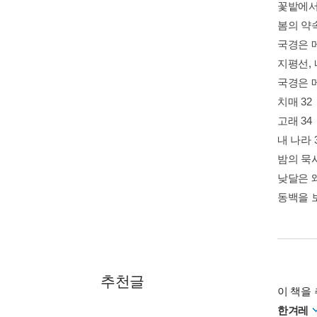
꽃밭에서 
봄의 약속
국경은 
지평선, 
국경은 메
치매 32
고래 34
내 나라 
밤의 묵시
낮달은 왜
동백을 보
추천글
이 책을 
한겨레