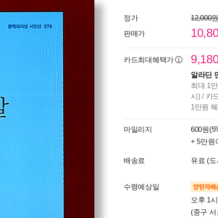
정가
12,000
10,8
판매가
9,18
카드최대혜택가
알라딘 
최대 1만
시) / 
1만원 
마일리지
600원(5
+ 5만원
배송료
유료 (도
수령예상일
양탄자배
오후 1
(중구 서