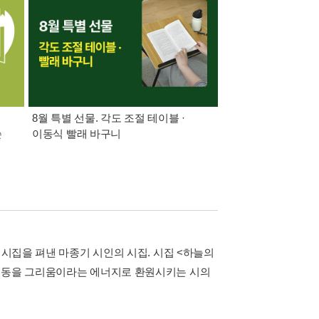
8월 특별 선물. 각도 조절 테이블 ·
가장 빠르게 받아보는 
쓴
이동식 빨래 바구니
알림 총집합
 시집을 펴낸 마종기 시인의 시집. 시집 <하늘의
 운동을 그리움이라는 에너지로 환원시키는 시의