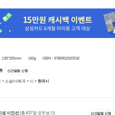
128*205mm
182g
ISBN : 9788932020532
류
신간알림 신청
서
>
소설/시/희곡
>
시
>
한국시
지성 시인선
(총 637권 모두보기)
신간알림 신청