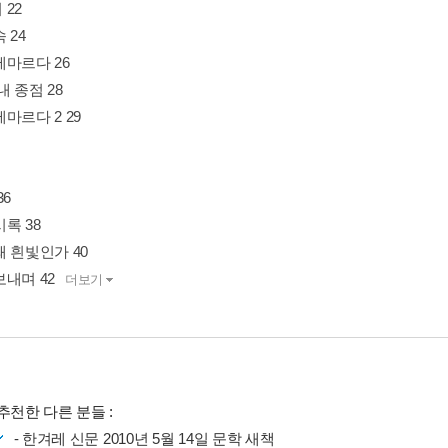
22
 24
메마르다 26
내 종점 28
마르다 2 29
36
록 38
 흰빛인가 40
내며 42
더보기
추천한 다른 분들 :
- 한겨레 신문 2010년 5월 14일 문학 새책