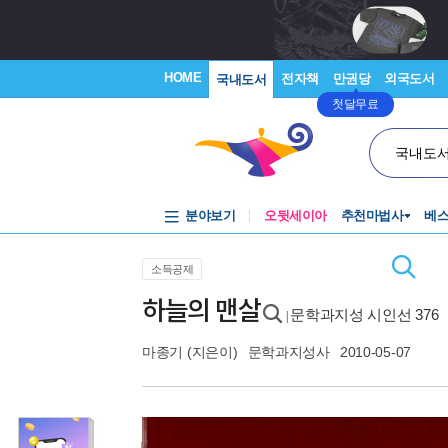
HOME
전자책
만권당
외국도서
국내도서
첫달무료
국내도
분야보기
오뒷세이아
추천마법사
베
소득공제
하늘의 맨살
문학과지성 시인선 376
|
마종기
(지은이)
문학과지성사
2010-05-07