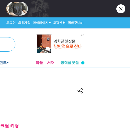
로그인
회원가입
마이페이지
고객센터
장바구니
(0)
투비컨티뉴드
펀드
북플
서재
창작플랫폼
투비컨티뉴드
아크릴 키링