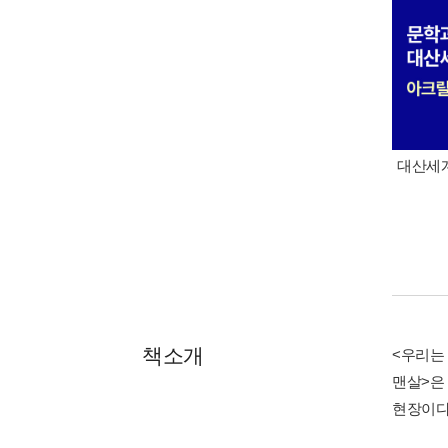
대산세계
책소개
<우리는
맨살>은
현장이다