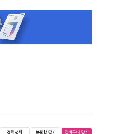
전체선택
보관함 담기
장바구니 담기