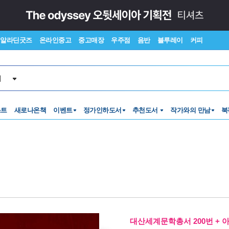
알라딘굿즈
온라인중고
중고매장
우주점
음반
블루레이
커피
서
스트
새로나온책
이벤트
정가인하도서
추천도서
작가와의 만남
북
대산세계문학총서 200번 + 