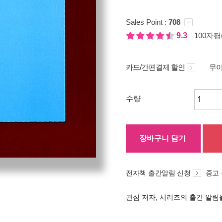
Sales Point :
708
9.3
100자평(
카드/간편결제 할인
무이
수량
장바구니 담기
전자책 출간알림 신청
중고
관심 저자, 시리즈의 출간 알