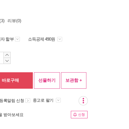
3)
리뷰(0)
자 할부
소득공제 490원
바로구매
선물하기
보관함 +
중고로 팔기
 등록알림 신청
림을 받아보세요
신청