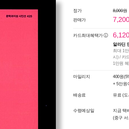
정가
8,000원
7,20
판매가
6,12
카드최대혜택가
알라딘 
최대 1만
시) / 
1만원 
마일리지
400원(5
+ 5만원
배송료
유료 (도
수령예상일
지금 택배
(중구 서