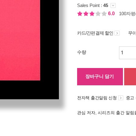
Sales Point :
45
6.0
100자평(
카드/간편결제 할인
무이
수량
장바구니 담기
전자책 출간알림 신청
중고
관심 저자, 시리즈의 출간 알