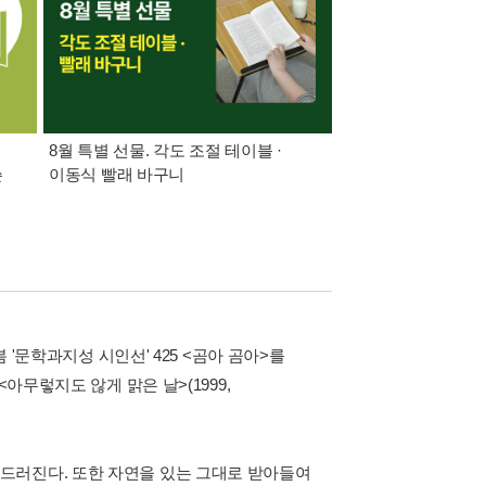
8월 특별 선물. 각도 조절 테이블 ·
가장 빠르게 받아보는 
쓴
이동식 빨래 바구니
알림 총집합
 '문학과지성 시인선' 425 <곰아 곰아>를
아무렇지도 않게 맑은 날>(1999,
드러진다. 또한 자연을 있는 그대로 받아들여