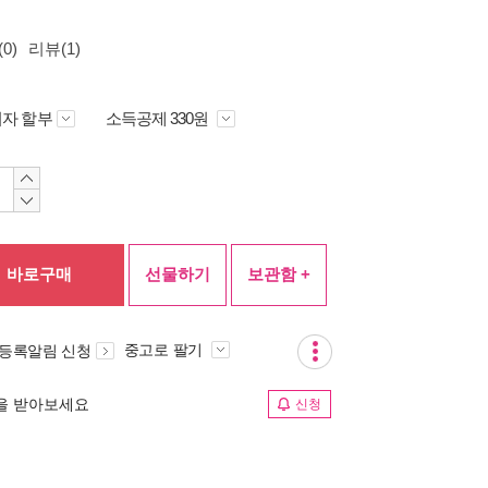
0)
리뷰(1)
자 할부
소득공제 330원
바로구매
선물하기
보관함 +
중고로 팔기
 등록알림 신청
림을 받아보세요
신청