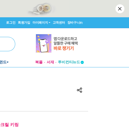
로그인
회원가입
마이페이지
고객센터
장바구니
(0)
투비컨티뉴드
펀드
북플
서재
창작플랫폼
투비컨티뉴드
아크릴 키링