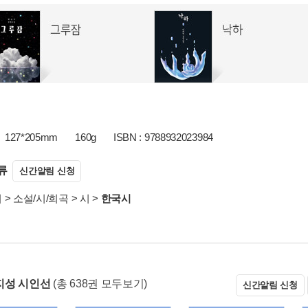
127*205mm
160g
ISBN : 9788932023984
류
신간알림 신청
서
>
소설/시/희곡
>
시
>
한국시
지성 시인선
(총 638권 모두보기)
신간알림 신청