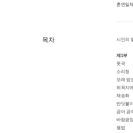
혼연일체
목차
시인의 
제1부
풋국
소리청
모래 밥
뒤꼭지에
채송화
반딧불이
곰아 곰
바람광
꿩밥