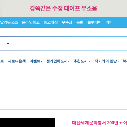
알라딘굿즈
온라인중고
중고매장
우주점
음반
블루레이
커피
서
스트
새로나온책
이벤트
정가인하도서
추천도서
작가와의 만남
북
대산세계문학총서 200번 + 