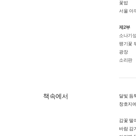
꽃밥
서울 아
제2부
소나기성
팽기꽃 
광장
소리판
책속에서
달빛 듬
창호지에
감꽃 떨
바람 감