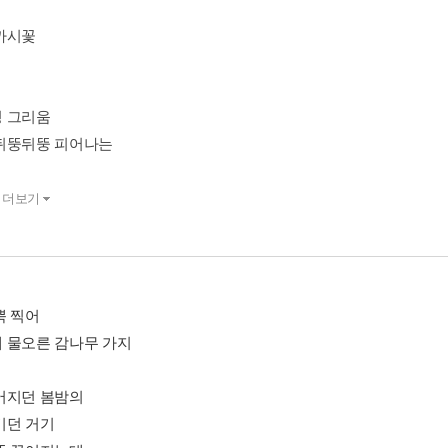
까시꽃
 그리움
뒤뚱뒤뚱 피어나는
더보기
뿍 찍어
 물오른 감나무 가지
어지던 봄밤의
기던 거기