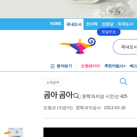
HOME
전자책
만권당
외국도서
국내도서
첫달무료
국내도
분야보기
오뒷세이아
추천마법사
베
소득공제
곰아 곰아
문학과지성 시인선 425
|
진동규
(지은이)
문학과지성사
2013-03-26