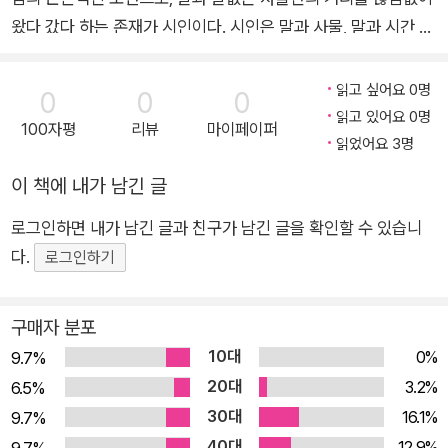
왔다 갔다 하는 존재가 시인이다. 시인은 말과 사물, 말과 시간 속
에 휘발하는 사건, 말과 상징화된 형태 등을 서로 맞대보거나 규
안녕하십니까? 두번째 시집을 소개하면서 보여준 글, "강가의 풀
격화되고 관습화된 말에서 실용성을 잘라냄으로써 말의 본래 자
읽고 싶어요 0명
0
0
0
숲"은 하이퍼 텍스트 혹은 층위가 있는 말들의 세계를 표현한 것인데,
리를 찾아간다. 결국 이 시집에는 최초의 말문을 열고자 하는 시
읽고 있어요 0명
100자평
리뷰
마이페이퍼
이 글은 반드시 본문과 주석을 함께 읽어야 합니다. 그렇지 않으면 화
들로 웅성댄다. 그래서 시인은 시인의 바깥에 서 있다.
읽었어요 3명
면의 윗부분이 잘린 티비를 보는 것과 같습니다. 독자 여러분은 시집
이 책에 내가 남긴 글
원문을 보시든지 제 홈페이지 http://my.dreamwiz.com/enlinje
에서 보시기 바랍니다. 안녕히 계십시요.
로그인하면 내가 남긴 글과 친구가 남긴 글을 확인할 수 있습니
(2000년 9월 17일 알라딘에 보내신 작가 코멘트)
다.
로그인하기
구매자 분포
10대
0%
9.7%
20대
3.2%
6.5%
30대
16.1%
9.7%
40대
12.9%