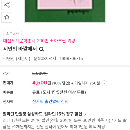
소득공제
대산세계문학총서 200번 + 아크릴 키링
시인의 바깥에서
김연신
(지은이)
문학과지성사
1999-06-15
정가
5,000원
4,500
판매가
원
(10% 할인) +
마일리지 250원
배송료
유료 (도서 1만5천원 이상 무료)
전자책
전자책 출간알림 신청
알라딘 만권당 삼성카드, 알라딘 15% 청구 할인
최대 1만원 또는 2만원 할인(전월 30만원 또는 60만원 이용 시) / 카드 발
급월 +1개월까지는 전월 실적이 없어도 최대 1만원 혜택 제공