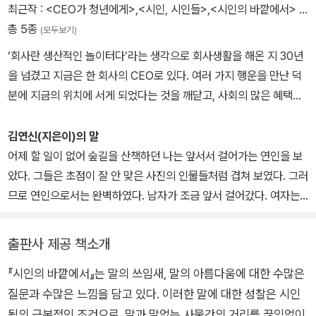
피어나던 회답을
최근작 :
<CEO가 청년에게>
,
<시인, 시인들>
,
<시인의 바깥에서>
…
총 5종
(모두보기)
‘회사란 생산적인 놀이터다’라는 생각으로 회사생활을 해온 지 30년
을 넘겼고 지금은 한 회사의 CEO로 있다. 여러 가지 행운을 만난 덕
분에 지금의 위치에 서게 되었다는 것을 깨닫고, 사회의 많은 혜택을
받고 살아온 선배의 한 사람으로서 사회진입과 회사생활에 힘들어하
는 오늘의 청년들을 격려하고자 이 책을 쓰게 되었다. 고려대학교 법
김연신(지은이)의 말
학과를 졸업했고 보스톤대학교Boston University의 E-MBA과정
어제 할 일이 없어 숲길을 산책하던 나는 앞서서 걸어가는 연인을 보
을 수료했다. 대우중공업(주)에 입사, 대우조선(현 대우조선해양주식
았다. 그들은 초점이 잘 안 맞은 사진의 인물들처럼 겹쳐 보였다. 그러
회사)으로 자리를 옮긴 후 전 세계를 돌아다니면서 선박을 수주하는
므로 연인으로서는 완벽하였다. 남자가 조금 앞서 걸어갔다. 여자는
선박 세일즈맨이 되었다. 그 후 노르웨이오슬로 지사의 주재원으로
종종걸음으로 뒤따라 걸어갔다. 둘은 서로 아무말도 하지 않았다. 내
근무하다 귀국해 아시아 여러 나라를 다니면서 선박을 수주하기도 했
가 보기에는 너무 할말이 많아서 아무 말도 할 수 없는 것 같았다.
출판사 제공 책소개
고 기획 업무도 담당했다. 그 후 (주)에넥스의 영업 상무로, (주)교보
문고의 영업 상무로 일하다가 현재는 우리나라 최초로 선박펀드를 만
『시인의 바깥에서』는 말의 쓰임새, 말의 아름다움에 대한 수많은
...그들은 내게 시인의 모습으로 보였다. 나는 그들이 조금 더 떨어져
들어낸 한국선박금융주식회사의 사장으로 일하고 있다. 저서로는 시
질문과 수많은 느낌을 담고 있다. 이러한 말에 대한 성찰은 시인
걷다가 가끔 부둥켜안기를 바랐고, 어떤 사람들은 그러지 말고 아예
집《시를 쓰기 위하여》,《시인의 바깥에서》,《시인, 시인들》이 있다.
신방을 꾸며서 나오지 말기를 바랐다.
됨의 근본적인 조건으로, 말과 말없는 사물간의 거리를 끊임없이