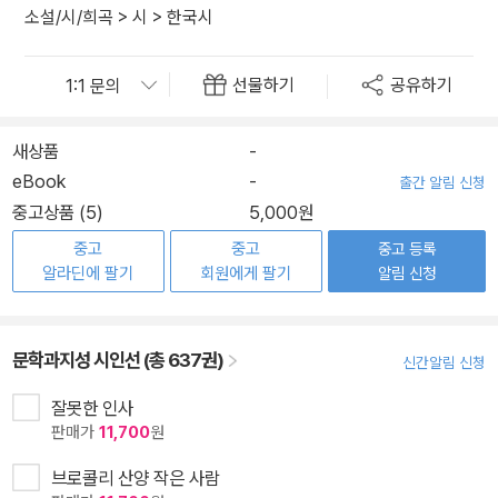
소설/시/희곡
>
시
>
한국시
선물하기
공유하기
새상품
-
eBook
-
출간 알림 신청
중고상품 (5)
5,000원
중고
중고
중고 등록
알라딘에 팔기
회원에게 팔기
알림 신청
문학과지성 시인선 (총 637권)
신간알림 신청
잘못한 인사
판매가
11,700
원
브로콜리 산양 작은 사람