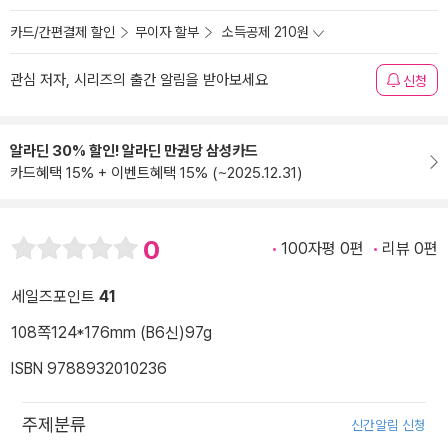
카드/간편결제 할인
무이자 할부
소득공제 210원
관심 저자, 시리즈의 출간 알림을 받아보세요
신청
알라딘 30% 할인! 알라딘 만권당 삼성카드
카드혜택 15% + 이벤트혜택 15% (~2025.12.31)
0
100자평 0편
리뷰 0편
세일즈포인트
41
108쪽
124*176mm (B6신)
97g
ISBN 9788932010236
주제분류
신간알림 신청