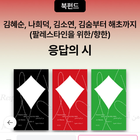
뒤로가
기
보관함담기