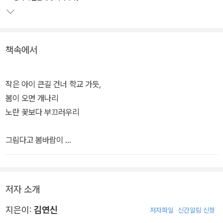
책속에서
작은 아이 큰길 건너 학교 가듯,
봄이 오면 개나리
노란 꽃보다 부끄러우리
그림다고 봄바람이
문 두르리며, 춤추면
아지랑이 속에
아지랑이 속에 마음을 숨겨두리
저자 소개
가던 날 뒷발자국
지은이:
김연신
저자파일
신간알림 신청