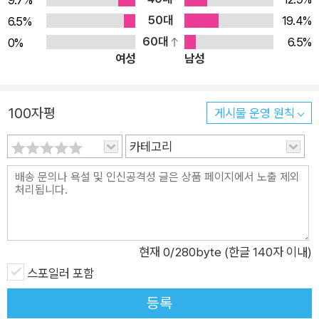
9.7%
50대
19.4%
6.5%
60대
6.5%
0%
여성
남성
100자평
게시물 운영 원칙
카테고리
현재
0
/280byte (한글 140자 이내)
스포일러 포함
등록