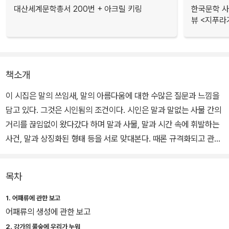
대산세계문학총서 200번 + 아크릴 키링
한국문학 사랑
뷰 <지푸라
책소개
이 시집은 말의 쓰임새, 말의 아름다움에 대한 수많은 질문과 느낌을
담고 있다. 그것은 시인됨의 조건이다. 시인은 말과 말없는 사물 간의
거리를 끊임없이 왔다갔다 하며 말과 사물, 말과 시간 속에 휘발하는
사건, 말과 상징화된 형태 등을 서로 맞대본다. 때론 규격화되고 관습
화된 말에서 실용성을 잘라냄으로써 말의 본래 자리를 찾아간다.
목차
시인은 시의 근본, 시인의 근본을 묻고 따지며 일관된 작업을 하고 있
다. 여기 시인의 존재감은 시인의 좌표에 대한 물음, 시인의 위상에 대
1. 어패류에 관한 보고
한 물음을 이끌어낸다.
어패류의 생성에 관한 보고
2. 강가의 풀숲에 우리가 누워