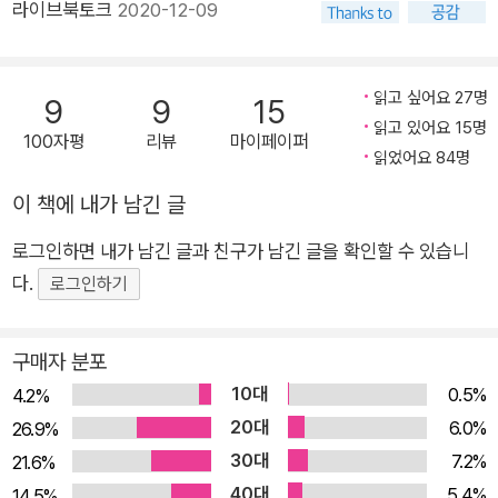
라이브북토크
2020-12-09
벽”(「침묵 바이러스」)에 깨어 있는 이 시인에게만 허락된 특별한
사유와 감각의 열전이다. “뜨거운 속엣것이 고스란히 보존된 광
대한 고요”(「한 개의 여름을 위하여」) 속에서 말의 무력함을 깨닫
읽고 싶어요 27명
9
9
15
고 침묵을 택한 시인은, 뜨거운 신열을 앓는 중에도 세상을 향해
읽고 있어요 15명
100자평
리뷰
마이페이퍼
온몸의 감각을 깨워놓고 “위로합니다 긴 밤을 꼬박 앉아서”(「그
읽었어요 84명
녀의 생몰 연도를 기록하는 밤」). 그리하여 시인의 귀는, “흰 약처
이 책에 내가 남긴 글
럼 쓰디쓴 고백들”(「폭설의 이유」)에 금방이라도 찢길 듯 활짝 열
리고, “밤새 흘러내린 눈물로 마당이 파이기 시작하면, 바람은 사
로그인하면 내가 남긴 글과 친구가 남긴 글을 확인할 수 있습니
라지고, 새로운 돌부리들이 죽순처럼 쑥쑥 마당을 뚫고 올
다.
로그인하기
라”(「눈물이라는 뼈」)올 때 들리는 ‘돌의 노래’를 발견하며, “바람
을 간호하던 암늑대의 긴 혓바닥”(같은 시)이 품었을 절박한 삶
구매자 분포
의 내력과 “죽일 수도 때릴 수도 없었던/당신의 열렬함과 통
10대
0.5%
4.2%
증”(「명왕성으로」)에 공명하게 된다. 이렇게 김소연의 시/시인은
20대
6.0%
26.9%
“타인의 상처”와 놀면서(「유리 이마」) 한껏 장단을 맞추다가도
30대
7.2%
21.6%
“몸 가누기 고달픈 어떤 때에/실컷 좀 울어볼까 한다”(「너무 늦지
40대
5.4%
14.5%