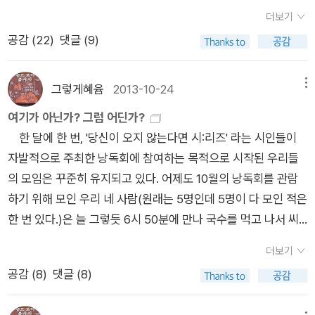
서재에는 저자가 존 맥스웰 쿠체라고 되어 있는데 책에는 존 쿳시
칵 거리고 파닥거린다. 아무 자국이 없고 매끈하다 생각하였건만
더보기
라고 되어있다. 필명인가? 4. 아리스토파네스 희
어느 순간 눈물이 나타나는 순간이 온다. 그것이 어떻게 파닥거
공감 (
22
)
댓글 (9)
극“저에게 기념비적 작품이에요.....‘아, 웃긴 책도, 웃긴 이야기도
렸던가. 물리학 기말고사의 방정식의 제출과정을 유일하게 제출
이렇게 감동적일 수 있구나’하는 걸 처음 느낀 것 같아요....굉장
한 헤더를 로버트가 자기 집으로 초대해 차를 대접하며 두근대기
히 감동적인 작품이지요.” 5. 기억 서사(오카 마리)“문학
그렇게혜윰
2013-10-24
메뉴
시작했다. 그것은 어쩌다 왈칵 쏟아졌나. 두 사람이 술집에서 손
을 공부하는 사람에게 꼭 추천하고 싶은 책이에요....타인을 이해
여기가 아닌가? 그럼 어딘가?
잡고 술을 마시다 헤더의 애인 콜린에게 들키면서 왈칵 쏟아지고
하는 데 있어서 시점이라는 것이 얼마나 중요한 것인지를 생각하
한 달에 한 번, '당신이 오지 않는다면 시:리즈' 라는 시인들이
말았다. 그것은 어떻게 돌이킬 수 없었던가. 문득, 뜻하지 아니하
게 만드는 아주 흥미로우면서도 철학적인 책이에요. 이 책을 다섯
자발적으로 주최한 낭독회에 참여하는 목적으로 시작된 우리들
게 갑자기. 십이월의 어느 날부터 줄곧 로버트를 생각하고 있었다
번은 읽은 것 같아요. 정말 좋아서요.” 이 책도 절판이다.
의 모임은 꾸준히 유지되고 있다. 어제도 10월의 낭독회를 관람
는 헤더의 고백체 문장은 종이 위 잉크자국과 눈 위의 발자국, 어
다섯 권을 다 읽기는 그렇고 <마르탱 게르의 귀향>과 <
하기 위해 모인 우리 네 사람(원래는 5명인데 5명이 다 모인 적은
느 것이었을까. 남자친구가 있다는 헤더의 말에 로버트는 없을
마음 사전> 정도는 읽어보고 싶다.
한 번 있다.)은 늘 그렇듯 6시 50분에 만나 국수를 먹고 나서 씨
거라고 생각하지 않았다고 답한다. 그러니까 우리는, 서로 사랑하
클라우드에 도착했다. 오늘은 김선재 시인, 백가흠 소설가, 가수
고 있다는 말에 로버트는 기쁘다고 말한다. 이러한 대화에서 보
더보기
시와의 공연이었고 멤버1을 제외한 우리들은 크게 누군가를 좋아
듯, 앤드루 포터의 문장은 쉽게 스민다. 삶이 베일 때 손끝에서 피
공감 (
8
)
댓글 (8)
하기 보다는 그 낭독회를 좋아해서 참석했다. '행복한 사람은 시
가 솟아나듯 흥건하게 일어나는 반응을 만든다. 스미는 빛과 정지
계를 보지 않는다'고 했던가? 우린 시계를 보지 않았다. 도착했을
하거나 움직이는 물체를 떠올리면 우리가 간과하는 진실, 늘 스쳐