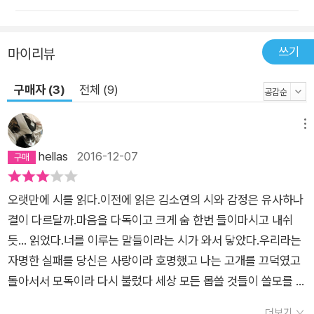
「폭설의 이유」 부분 그들은 없어지는 것을 선택했다 자기 손으로
자기 얼굴을 지우기 시작했다 하얀 눈 위에 선연한 핏ㅈ국을 남기
며 도망치는 일은 친절한 길 안내에 가깝다는 걸 알고 있었다 ―
쓰기
마이리뷰
「詩人」 부분 누구를 구원하거나 무언가를 창조하는 거대서사보
다 자신의 몸에 새겨지는 “차분하고 투명하며 열렬”한 사람들의
구매자 (3)
전체 (9)
눈물에 귀를 기울이는 사람이 김소연의 ‘시인’이기에, 그의 시는
한결같이 “일상의 사소한 진실에서부터 한 시대의 급박한 진실에
메뉴
이르기까지, 이 넓은 진폭의 진실이 훼손됨 없이 머물 수 있는 어
hellas
2016-12-07
렵고 옳고 아름다운 거주 공간”(신형철)으로 거듭나고 자연스럽
게 제목 ‘눈물이라는 뼈’로 흘러든다. 하여 시집 『눈물이라는 뼈』
오랫만에 시를 읽다.이전에 읽은 김소연의 시와 감정은 유사하나
는 사람으로, 여자로, 육체를 가진 존재이자 타인과 더불어 살아
결이 다르달까.마음을 다독이고 크게 숨 한번 들이마시고 내쉬
가는 존재들의 영역, 그 모든 삶의 격절(激切)을 노래한다. 때로
듯... 읽었다.너를 이루는 말들이라는 시가 와서 닿았다.우리라는
는 “우리가 발견한 당신이라는/나인 것만 같은 객체에 대한 찬
자명한 실패를 당신은 사랑이라 호명했고 나는 고개를 끄덕였고
사”(「이것은 사람이 할 말」)가, 때로는 존재의 비극을 고스란히
돌아서서 모독이라 다시 불렀다 세상 모든 몹쓸 것들이 쓸모를 다
드러내는 고집스럽고 가차 없는 목소리가, 때로는 따뜻한 물속을
해 다감함을 부른다 당신의 다정함은 귓바퀴를 돌다 몸 안으로 흘
유영하듯 다정하고 여유로운 시선들이 “비밀한 위트”를 동반한
더보기