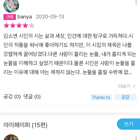
토!' 하고 대답한다그건 내 나무들만의비밀한 위트다 -17~19쪽
안 보는 편이 좋다 궁둥이에 꽃가루를 묻힌 나비들의 노고가 다했
메뉴
으므로 외로운 것이 나비임을 알 필요는 없으므로 하늘에서 비가
banya
2020-09-13
오면 돌들도 운다 꽃잎이 진다고 시끄럽게 운다 대화는 잊는 편이
좋다 대화의 너머를 기억하기 위해서는 외롭다고 발화할 때 그 말
김소연 시인의 시는 삶과 세상, 인간에 대한 탐구로 가득하다.시
이 어디에서 발성되는지를 알아채기 위해서는 시는 모른다 계절
인의 작품을 워낙에 좋아하기도 하지만, 이 시집의 제목은 나를
너머에서 준비 중인 폭풍의 위험수치생성값을 모르니까 쓴다 아
강렬하게 끌어당겼다.다른 사람이 흘리는 눈물, 내가 흘리게 되는
는 것을 쓰는 것은 시가 아니므로 ―「모른다」 전문 [뒤표지(시인
눈물을 이해하고 싶었기 때문이다.​물론 시인은 사람이 눈물을 흘
산문)] 누군가 내게 물었다. 시를 쓰는 힘은 도대체 어떤 거냐고.
리는 이유에 대해 아는 체하지 않는다. 눈물을 흘릴 수밖에 없는
나는 대답했다. 이 세계에 속하지 않을 수 있다는 안도감이 힘이
그 상황과 마음을 이해하게 된다면 그 눈물 때문에 순교하게 되리
라고. 이 세계에 속하지 않으면서도 이 세계에서 자신 있게 살아
더보기
라고 말한다. 그럼에도 세상은 순교자를 강간하고 꽃방석에 퍼질
갈 수 있는 꽤 괜찮은 일이 시를 쓰는 일이라고. 그러곤 말로 뱉진
공감 (
0
)
댓글 (0)
러 앉을 것이란 것도 말한다. 그 결과 세상은 기형아를 갖게 된다.
못했지만, 나는 이 말을 하고 있었다. 실은 우리는 유령이에요. 지
눈물 흘리는 사람을 본 적이 없다. 외면하는 게 편하기 때문이다.
금 보고 계시는 나는 내가 아니에요. 언제나 나는 내가 아니었고,
눈물과 통곡, 그 시각적 청각적 자극은 너무도 고통스럽다. 시인
이런 뜬금없고도 근원적인 질문들이 던져졌을 때에 반가운 주인
쓰기
마이페이퍼 (15편)
은 ‘재현’이 아닌 ‘제시’의 문장을 쓰기 원한다. 하지만 제시하는
나리의 발 앞에서 고개를 조아리는 강아지처럼 순순히 대답을 하
문장이란 어렵다. 보통 생각으로는 쓰기도 어렵다. 그러기에 시인
는 지금 같은 순간만 나는 내가 돼요. 그 밖의 것들엔 도무지 관심
메뉴