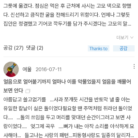
로'로 끝난다. 그만큼 시인에게 명왕성은 특별한 존재로 다가왔다
그릇에 옮겼다. 점심은 먹은 후 근처에 사시는 고모 댁으로 향했
고 할 수 있는데... 명왕성이 행성에서 빠졌다는 것, 또 명왕성의
다. 신선하고 큼직한 굴을 전해드리기 위함이다. 언제나 그렇듯
영어 이름이 pluto라는 것, pluto는 하데스의 다른 이름이니 곧
집안은 정결했고 기어코 깍두기를 담가 주시겠다는 고모의 말씀
저승의 왕을 뜻한다. 저승이다. 이승에서 빼기가 된 세상. 곧 명왕
에 저녁까지 먹고 돌아왔다. 작년과 다르지 않았다. 평창 동계 올
성이다. 저승은 곧 이승을 생각하게 하므로 '명왕성에서 명왕성
더보기
림픽 경기를 시청하는 것으로 밤은 채워졌다. 낮에 집으로 돌아
으로'는 '저승에서 저승으로'가 아니라 '이승에서 이승으로'로 읽
공감 (
27
)
댓글 (2)
오는 길에 동생과 나누는 대화와 고모 댁에서 사촌 오빠와 나누는
어도 무방하다는 생각이 든다. 이를 토대로 이 시집을 관통하고
이야기는 모두 과거의 것이었다. 우리는 이제 현재나 미래가 아닌
있는 것은 바로 뺄셈이라고 생각한다. 빼야지만 더할 수 있다는
과거를 이야기하는 나이가 되었다. 엄마에 대한 기억은 저마다 달
여울
2016-07-11
메뉴
것. 눈물 역시 흘려야지만 우리 인생을 풍부하게 더할 수 있다는
랐다. 언니와 내가 기억하는 엄마는 한 번도 욕을 하거나 매를 들
얼음으로 얼어붙기까지 얼마나 이를 악물었을지 얼음을 깨물어
것. 그래서 빼기에 해당하는 눈물은 삶을 더하는 뼈가 될 수 있다
지 않았는데 남동생은 엄마한테 많이 혼나고 매도 맞았다고 기억
보면 안다
는 생각을 한다. 꼭 그렇게 해석할 필요는 없겠지만, 그런 생각이
했다. 딸 셋을 낳고 얻은 막내아들이라서(오빠가 있지만 아들을
아름답고 쓸고없기를 ...사과 쪼개듯 시간을 반토막 낼 줄 아는
들어서 떠나지 않으니, 나는 그렇게 생각하기로 한다. 여기에 뺄
하나 더 원했기에) 온갖 귀여움을 독차지했지만 그래서 떼도 많
유일한 칼날이 실은 돌이었다필요할 땐 주먹처럼 쥐라던 돌이었
셈으로 인한 덧셈이 나온다. '고독에 대한 해석'이라는 시에서 빼
이 부렸다. 우리는 자주 울었던 동생에 대해 이야기를 나눴다. 이
다.... ...돌의 쓰임을 두고 머리를 맞대던 순간이그러고 보면 사
기가 어떻게 더하기가 되는지 알 수 있다. 고독에 대한 해석 구
야기는 “엄마 살아 계실 때는 하지 않았던 말들을 엄마가 돌아가
랑이었다.... 엊그제 곡우 ....뼈가 내는 아작 소리를 아삭하게 묘
석기 시대 활을 처음 발명한 자는한밤중 고양이가 등을 곧추세우
시니 하고 있네, 엄마 보고 싶네”로 끝이 났다. 엄마의 삶을 기억
사해야... 들고나는 사랑의 패턴...피동형사랑도 일종의 달리자
는 걸유심히 보아두었을지 모른다 저 미지를 향해척추에 꽂아둔