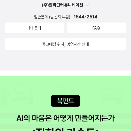
셀마 라겔뢰프는 알지 못했던 나이지만 이 책이 관심 갔었던 것은
못해도 좋다. 낭독회를 목적으로 만나 자학 개그만 두 시간 해도
은 무엇과 떠오르는 진실. 헤더는 필수 사항과 불필수 사항 사이
가, 두둥! 쓰라고 한다면 그저 놀이라고, 몰두할 수 있는 놀이라
(주)알라딘커뮤니케이션
표지 때문이었다. 굉장히 고전적이면서도 궁금증이 이는 표지이
충분히 좋다. 개인적인 사정(추위와 육아?)으로 참석하지 못하지
에서 훌륭한 균형을 잡는 듯 보인다. 그러나 어느날 가끔, 서랍 속
고. 한 편의 시가 완성될 때 정말 잘 놀았다고 기분 좋아지는 그런
1544-2514
일반문의 (발신자 부담)
다. 좋은 평가와 책의 두께를 보건대 만만찮은 이야기가 펼쳐질
않는한 그들을 만나는 그 시간들이 좋다. 이젠 우리끼리 술 마셔
어떤 구석이 헤더의 눈에만 보인다. 일말의 죄의식은 자초하여 있
놀이라고, 이런 저런 생각 잠시 잊을 수 있는 무아지경의 놀이라
것 같아 기대가 된다. 저 두 사람, 궁금하다. 3. 갑자기 누군가
1:1 문의
FAQ
도 시계를 보지 않을 테다!!!! 부록 : 사생팬의 대상들 멤버 0이
는 모든 상처 처럼 영원하며, 행동 자체만큼이나 생생해진다는 그
고 말하고 싶다. 그것도 다 잡소리다만. 10월엔 김소연 시인의
문을 두드린다. : 벼른 기간- 2주, 벼른 정도 -강 도대체 어떤 책
사랑하는 시인 - 담에 만나면 꼭 물어보겠음.멤버 1이 사랑하는
녀의 생각처럼 홀연히.파르락, 스윽, 빠득, 토독, 파닥.종이가 펼
새 시집이 출간된다. 그 전에 두 분 시인의 시를 많이 읽고 싶다.
중고매장 위치, 영업시간 안내
이길래 이렇게 떠들썩하게 추천을 한단 말인가, 하는 생각이 가장
시인 - 강정, 그러나 어제는 백가흠 소설가 보러 감. 그럼에도 불
쳐지고 칼끝은 스윽 갈 길을 간다. 빠득 소리 없이 파고들고 둔탁
시를 읽는 가을 밤, 좋구나!
먼저 들었다. 김영하, 살만 루슈디, 얀 마텔, 조나단 샤프런 포어
구하고 강정 시인 뒤통수만 보고 옴.멤버 2가 사랑하는 시인 - 심
한 발끝으로.결국, 빨리 뛰는 심장이 위험 신호를 보내는 내일의
등이 강력 추천한 이스라엘 작가 에트가르 케레트의 소설집이다.
보선, 심빠인 듯하니 심보선 시인의 경계가 요구됨.멤버 3이 사랑
기억. 우리는 저마다 비슷하게 다치지만 남의 행복에 자신의 행
보그 지에서는 단편의 귀재라고 호평하던데, 사실 외국 작가의 단
하는 시인 - 김소연, 유일하게 여자를 좋아하심. 멤버 4가 사랑하
복을 꺾으면서도 남의 불행에 자신의 슬픔을 내려놓지는 못한다.
편은 많이 읽어보질 않아 궁금함 반 걱정 반이라만 많은 이들의
는 시인 - 오은. * 본 내용은 은희경 소설가의 소설 [행복
상실, 상처, 고통, 회한. 기억이 우리에게 그런 것들을 남기지만
추천을 일단 믿고 기대해 본다. 어제까지 예약판매이길래 어제 구
한 사람은 시계를 보지 않는다]와 내용상 관계가 없습니다. 하지
그것으로 어쩌면 어제의 예언을 살아가는 것이 아닐까. 기억의
입했다. 예판의 매력은 마지막날 구입하는 것이다. 아직 읽을 책
만 스무 살 무렵 읽은 그 소설은 참 좋았습니다^^ 개인적으로 은
주름은 종종 죄의식과 고백, 행동을 불러일으킨다. 그러나 누구나
이 많으니 추석 때 강화도 여행길에서 읽으면 좋을 것 같아 계획
희경 소설가의 1990년대의 소설들을 참 좋아합니다. 섬세한 날
그것을 마음속 서재의 세 번째 서가 다섯 번째 칸 같은 곳에 담아
중이다. 4. 정거장에서의 충고 : 벼른 기간 - 1개월, 벼른 정도-
들의 섬세한 문장은 저를 잘 안아주었습니다.
두고 혼자 걸음할 때가 있다. 굳이 애써 페이지를 뜯어내거나 재
강 제일 처음 사랑한 시인이 누구냐고 묻는다면 기형도라 답할
차 숨은그림찾기를 하지 않아도 그곳에 그대로 있는. 늦은 밤, 옆
수 있다. 처음 그의 시를 읽었을 때 울었던 순간의 촉각이 지금도
에 누가 있든 아니면 혼자 소파에 앉아있든 아무도 모르게 지하로