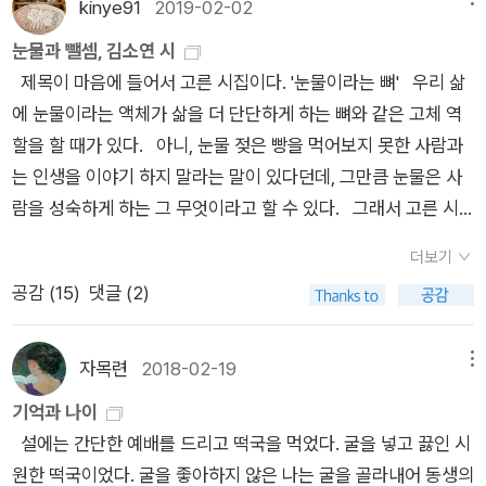
kinye91
2019-02-02
은 「모른다」에서 이렇게 마무리한다. ‘모르니까 쓴다/ 아는 것을
이 없는 단지 유령이에요. 오늘 하루를 어제 하루와 겹쳐서 살고
쓰는 것은/ 시가 아니므로’.​세상의 보이지 않는 규칙, 인간의 보이
눈물과 뺄셈, 김소연 시
오늘 하루를 내일 하루와 포개어서 지나가는 헛것이에요. 과거에
지 않는 욕망, 감추고 있는 바람. 세상은 어려운 것 투성이다. 이
제목이 마음에 들어서 고른 시집이다. '눈물이라는 뼈' 우리 삶
도 그랬구요. 앞으로도 그럴 거예요. 내 대답을 듣고 그 사람은 어
해하기 어려운 것, 감당하기 어려운 것, 수용하기 어려운 것. 그
에 눈물이라는 액체가 삶을 더 단단하게 하는 뼈와 같은 고체 역
떤 생각을 했을까. 그 사람은 시인을 이해했을까. 나는 과연 시인
속에 감춰진 본질과 속성을 모르더라도, 모르기 때문에 쓴다. 세
할을 할 때가 있다. 아니, 눈물 젖은 빵을 먹어보지 못한 사람과
에 대해 이제는 이해하고 있을까. 시인은 어쩌면, 능력은 말소되
상에 가까워지기 위해, 존재하지도 사라지지도 않는 이상향에 가
는 인생을 이야기 하지 말라는 말이 있다던데, 그만큼 눈물은 사
고 기억만이 보존된 신이 아닐까. 그 누구도 구원할 수 없고 그 누
까워지기 위해, 언젠가 다가올 디스토피아에 가까워지기 위해, 모
람을 성숙하게 하는 그 무엇이라고 할 수 있다. 그래서 고른 시
구의 기도도 경청할 수 없으며 그 무엇도 창조하지 못한다는 비
순과 예기치 못한 감동을 선사하는 인간에게 가까워지기 위해. 마
집인데, 읽다가 한 구절이 마음에 와 박혔다. 이 시에서 제목으로
애. 그러나 저만치 심원 너머에서는 어쩌면 한 번쯤은 그래본 적
더보기
지막 시 한 편으로, 또 살아갈 이유를 준다.​김소연 시인은, 시인의
나오는 별이 '명왕성'인데, 한때 '수금지화목토천해명'으로 태양계
이 있었을 것만 같은, 이 아련한 손끝의 감촉들. 부재하는 능력과
공감 (
15
)
댓글 (2)
시는 늘 웅숭깊고 어두운 길에 달빛으로 빛난다.
의 9번째 행성으로 불렸던, 하지만 지금은 행성에서 뻴셈을 당한
존재하는 기억이 한몸뚱이에서 녹슨 뼈처럼 삐걱대는 소리를, 시
별. 그 별에 대한 시 구절 중에서 '이곳은 뺄셈이 발달한 나라'('명
인은 어쩌면 받아 적는 중이지 않을까. 그럼으로써 시인은 투명해
왕성에서' 부분. 71쪽)라는 시구. 더하기, 곱하기만 우대받는 사회
자목련
2018-02-19
메뉴
지는 사람. 그럼으로써 시인은 사라지는 사람. 그럼으로써 시인은
에서 빼기, 나누기를 생각하는 사람들이 괄시받은 우리나라에서
정확해지는 사람. 그렇지 않을까.
기억과 나이
이 시구를 보자 '눈물'도 역시 뺄셈에 해당하는 것이 아닌지 하는
설에는 간단한 예배를 드리고 떡국을 먹었다. 굴을 넣고 끓인 시
생각을 했다. 이 시집의 3부는 '명왕성에서'에서 시작해 '명왕성으
원한 떡국이었다. 굴을 좋아하지 않은 나는 굴을 골라내어 동생의