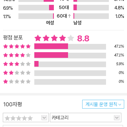
않은 어떤 때」). 버림받은 이가 버림받은 이에게 마음 여린 이가
50대
4.8%
6.9%
마음 여린 이에게 내밀었던 덥썩덥썩 잡았던 손목들이 싹둑싹둑
60대
1.0%
1.1%
잘려나갈 때 [……] 그는 집에 돌아와 울음이 그칠 때까지 주름상
여성
남성
자를 접고 접어 오로지 탄식만으로 발성하는 아코디언을 발명하
게 되었으리라 ―「고독에 대한 해석」 부분 이번 시집의 해설을 맡
8.8
평점 분포
은 문학평론가 신형철이 주목하는 것처럼, 그리하여 1부 ‘사람이
47.1%
아니기를’에서는 역설적으로 사람으로 산다는 것의 의미를 재우
47.1%
쳐 묻고(“섭생을 위해서 살생을 해야만 하는 운명” :「눈물이라는
5.9%
뼈」), 2부 ‘경대와 창문’에서는 여자로 살아가는 일의 내밀한 아픔
0%
(“나잇값만큼 깊어지는 여자의 우울과/우울을 모독하고 싶은 악
0%
의 때문에/[…]/늙어가는 몸 때문이 아니라/나이만큼 무한 증식하
는 추억 때문에/여자의 심장이 비만증에 걸린 오후”: 「고통을 발
명하다」)을 치열하게 옮긴다. 육포처럼 말라버린 엄마의 발목을
100자평
게시물 운영 원칙
만지며 내 생이 그녀의 생을 다 먹어버린 건 아닌지 속이 더부룩
하고 신트림이 난다 [……] 엄마는 딸에게 거울이 되어주었지만
카테고리
거울은 원하는 표정만을 비추는 공범자를 자처했다 딸을 엄마는