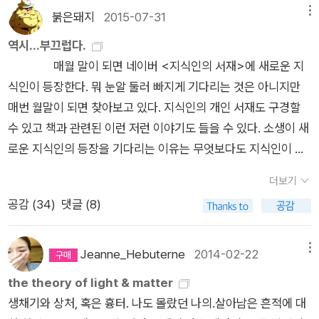
..노랗게 쩌들어 있었다노랑이 쩌들면 누런 더러움인데쪄들어 깨
된다. 고독의 끝. 어쩌면 백척간두에서 다시 한 발을 내딛는 것,
리가 고스란히 드러나는 글들이 가지런히 놓여 있다. 이름을 붙이
그것은 두 발 없는 짐승으로 태어나 울울대는발 대신 팔로써 가
붉은돼지
2015-07-31
메뉴
끗해지는 건 노란 옥수수라 ..레모나 빈 껍데기 그 끄트머리에뾰
처절한 또는 과감한 빼기라고 할 수 있다. 그러나 이 빼기는 0으
자면 마음치유 독서에세이.저자는 상실감으로 몸부림치고 그리
닿는 나무의 유일한 전술나무들의 앙상한 포옹그러므로 우리는
역시...부끄럽다.
족한 압침처럼 박혀 있을 냄새여 밤에 뜨는 여인들 ..몹시 문란
로 또는 마이너스(-)로 가지 않는다. 무언가가 다시 태어난다. 만
움으로 목이메는 사람에게 김소연의 ｀그리워하면 안 되나요｀
우리의 상처는나무 밑둥을 깨문 독사의 이빨 자국이라 하자동면
매월 말이 되면 네이버 <지식인의 서재>에 새로운 지
하지 않으면가족은 탄생할 수 없다 ..남의 가정은 다 안락해 보
들어진다. 더히기, 곱하기를 성장이라는 이름으로 추구하는 사회
를 들려주고 싶다고 한다. 올해 또 한가지 더한 상실감을 이겨내
에서 깨어나 허기진 첫 식사라 하자우리 발목이 그래서 이토록 욱
식인이 등장한다. 뭐 눈알 둘러 빠지게 기다리는 것은 아니지만
이고창문 저 안나의 가정은 다 안락사로 보이듯 ..몹시 문란한지
가 지금 우리 사회가 아닐까 한다. 이런 상황에서 빼기에 대해서,
고 있는 그분에게 이 시를 돌려드리고 싶다. 🍁젖가슴에는 젖꼭
신욱신한 거라 해두자 어제 통화를 한 친구와는 건강과 나잇살이
매번 월말이 되면 찾아보고 있다. 지식인의 개인 서재도 구경할
않으면사랑은 탄생할 수 없다 ..몹시 문란하지 않아면이해는 탄
나누기에 대해서 생각해 보아야 하지 않을까. 시인이 말하려고 하
지 대신 꽃봉오리발가락에는 발톱대신 자갈들이이럴 때는 그리
붙는다고 말하면서 알 수 없는 미래에 대해 걱정하다가도 알 수
수 있고 책과 관련된 이런 저런 이야기도 들을 수 있다. 소생이 새
생할 수 없다 ..몹시 문란하지 않으면국군 장교의 아내가 될 수
는 진실이 이것이 아닐까 하는 생각을 한다.
워하면 안 되나요이럴 때는딱 한 잔, 딱 두 잔, 딱 넉 잔이럴 때는
없으니 미래에 대해 불안해하지 말고 그저 오늘을 잘 살자고 웃으
로운 지식인의 등장을 기다리는 이유는 무엇보다도 지식인이 추
없었던 ..쌍방울 모시메리를 단돈천원에 파는할머니가 있었다꼭
달빛에 녹아내리는 벚꽃잎처럼흩날려 사라지면 안 되나요풍짝풍
며 안부를 나눴다. 반가운 한귀은의 『오늘의 나이, 대체로 맑음』
천하는 <내 인생의 책> 때문이다. 금회 새로이 등장하신 분은 정
엄마 같은 그림자다 ‘보기’가 아니라 ‘비기’가 싫다는 말 ..이는
짝 풍짝짝사람들이 춤을 덩실덩실 출 때에그 앞에서 음악이 되어
이라는 책 제목이 생각나는 건 당연하다. 이상하게 이원의 『최소
더보기
여울 작가다. 작가가 추천한 내 인생의 책은 다섯 권인데, 역시나
포즈를 나도 한 방 먹어본 적이 있어서 좀 아는데 치욕은 역사책
사라지면 안 되나요목덜미에는 입술허리에는 두 팔머리카락에는
의 발견』과 함께 읽으면 좋을 것 같다. 이원의 산문은 마음을 진정
공감 (
34
)
댓글 (8)
깜시나 소생이 읽은 책은 단 한 권도 없다. 아아아아!!! 부끄럽다.
만의 고유명사가 아닌 게 분명하고 여기까지 읽고도 누가 더 밉상
태엽 풀린 인형들등 뒤에는 매미처럼 당신이 (｀눈물이라는 뼈
시키고 단정하게 해주는 힘이 있다고 할까. 어쩌면 밤에 읽어서
1. 마르탱 게르의 귀향(나탈리 제먼 데이비스)코큰 남자 제라르
인지 분간할 줄 모른다면 있지, 그게 나는 우리가 헤어진 이유라
｀, 58쪽)(중략)언젠가 닥칠 상실의 슬픔을 조금이라도 달래기
그럴지도 모르겠다. 여하튼 좋다는 말이다. 한귀은의 에세이도 그
드 빠르디유가 출연하는 <마틴 기어의 귀향>이라는 영화도 있
고 봐. 삼합 ..누가 시켜서 하는 아낌이 아니니이것이 화두인가
Jeanne_Hebuterne
2014-02-22
메뉴
위해 우리는 일부러 이렇게 영원을 노래하는지도 모른다.- 치유
럴 것이다. 언제나 그러했듯, 그녀의 문장을 나는 기대하고 흠모
었다. (여기서 퀴즈 하나....문:이 세상에서 제일 큰 코는? 답: 멕시
하였다 대서 데서 이 여름에 물이이 얼음으로 얼어붙기까지얼
the theory of light & matter
하는 책읽기 106쪽
하니까.
코!!! 크크크... 썰렁하죠? 납량특집으로 이해해 주세요--;;;) 역시
마나 이를 악물었을지얼음을 깨물어보면 안다 이 여름에 얼음이
생채기와 상처, 혹은 흉터. 나도 몰랐던 나의.살아남은 흔적에 대
보지 못했다. 영화로 읽는 서양 중세이야기라는 부제가 붙은 <로
이 맹물로 짠맛을 낸다면얼마나 땀을 삼켰을지얼음에 혀를 대보