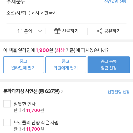
주제분류
신간알림 신청
소설/시/희곡
>
시
>
한국시
선물하기
공유하기
이 책을 알라딘에
1,900
원 (
최상
기준)에 파시겠습니까?
중고
중고
중고 등록
알라딘에 팔기
회원에게 팔기
알림 신청
문학과지성 시인선 (총 637권)
신간알림 신청
잘못한 인사
판매가
11,700
원
브로콜리 산양 작은 사람
판매가
11,700
원