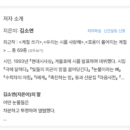
뚝뚝 물이 떨어지는 옷을 입고
- 라이너 쿤체
맑은 하늘이 다 말려줄 때까지
<'필레몬과 바우키스' 주제의 변주>에서
저자 소개
강 건너는 물소를 쳐다보며 앉아 있던
여름이 있었고
지은이:
김소연
저자파일
신간알림 신청
최근작 :
<계절 쓰기>
,
<우리는 시를 사랑해>
,
<포옹이 풀어지는 계절
젖은 나뭇잎들 끌어 모아
나무는 별을 보며
>
… 총 69종
(모두보기)
한 잔 찻물을 끓이기 위해
이미지를 배운다
시인. 1993년 『현대시사상』 겨울호에 시를 발표하며 데뷔했다. 시집
한나절을 불 지피던
『극에 달하다』 『빛들의 피곤이 밤을 끌어당긴다』 『눈물이라는 뼈』
여름이 있었다
별이
『수학자의 아침』 『i에게』 『촉진하는 밤』 등과 산문집 『마음사전』 『시
유독 뾰족해지는 밤
옷의 세계』 『한 글자 사전』 『나를 뺀 세상의 전부』 『사랑에는 사랑이
10월도 여름이었고
없다』 『그 좋았던 시간에』 『어금니 깨물기』 『생활체육과 시』 등을 냈
김소연(지은이)의 말
11월도 여름이었고
나무들은 남몰래
다.
어떤 눈물들은
12월도 여름이었으나
가지 끝을 조금 더 뾰족하게 수선한다
차분하고 투명하며 열렬했다.
눈 뜨면 봄이었고
나무들 정수리는
그런 눈물과 닮고자 했다.
그늘 아래 가을이었고
모두 다 별 모양이다