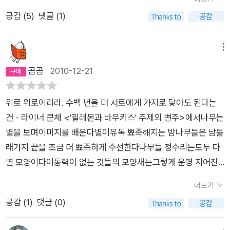
러들고 나는 파먹히기를 바란다고 일기에 쓴다 파먹히는 통증 따
채 그 속에 있다. 마음으로 안부를 묻다 ―“말해줄게. 나의 진짜
공감 (
5
)
댓글 (1)
윈 없을 거라 적는다 일기장을 펼칠 때마다 일생 동안 지었던 죄
안부를” 한 인터뷰에서 김소연은, “(요즘) 시를 제법 많이 써요.
들이 책상 위에수북하게 쏟아져 내렸다 - 투명해지는 육체 중.20
내가 쓴 시를 읽는 일이 즐겁고 좋아요”라고 스스럼없이 밝힌 바
16. dec.
메뉴
있다. 시인의 말처럼, 김소연의 시는 묵독이 아닌 낭독으로 만날
곰곰
2010-12-21
때 그 아름답고 유려한 시어의 결과 무늬를 좀더 분명히 그릴 수
있다. 언뜻 리드미컬한 장단에 자신도 모르게 발을 굴러 박자를
위로 위로이리라. 수백 년을 더 서로에게 가지로 닿아도 된다는
치게도 만드는 몇몇의 시들은 여기에서 연유한다. 2008년 초, 산
건 - 라이너 쿤체 <'필레몬과 바우키스' 주제의 변주>에서나무는
문집 『마음사전』(마음산책)을 통해 마음의 서로 다른 빛깔들의
별을 보며이미지를 배운다별이유독 뾰족해지는 밤나무들은 남몰
처소를 일러주는 독특한 낱말 모음을 열거하면서 이미 놀라우리
래가지 끝을 조금 더 뾰족하게 수선한다나무들 정수리는모두 다
만큼 예민하고 섬세한 시인의 직감과 그만큼의 유려한 언어 감각
별 모양이다이동력이 없는 것들의 모양새는그렇게 운명 지어진
을 독자들에게 선보인 바 있는 그다. 다시! 김소연의 시를 소리 내
다별이별과 함께 별자리를 만든 건고독했던 인류들이불안했던
어 읽는 일은, 시에 담긴 눈물의 궤적을 훔치고, 진실한 마음의 속
더보기
인류에게 남긴위로의 한 말씀나무와 나무 사이그 간격은 몇십 센
살에 한 걸음 한 걸음 근접해가는 길 위의 여행 같다. 읽는 이의
공감 (
1
)
댓글 (0)
티미터가몇억 광년과 다름이 없다그래도 수백 년을 더뿌리에게
마음을 어루만지는 그 노래들에 귀를 기울이면, 스스로 깊어져 섬
뿌리로닿기로 한다내 나무는 어떨 땐 '플랜트?' 하고 물으면 '플루
세하고 아름다운 자의 울음이 전해져올 것이다. 꽃들이 지는 것은