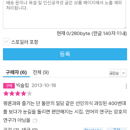
창문이라 말하곤 했지만 꼭꼭 밀봉한 채로 문풍지를 발라주셨다
―「경대와 창문」 부분 한편 3부 ‘투명해지는 육체’에서는 만나고
헤어지고 기억하고 잊히는 일상의 반복이 낳은 몸의 상처와 위무
의 기록들이(“그런 꿈을 꾼 아침은/몸 안쪽이 환해지곤 해/감각
현재
0
/280byte (한글 140자 이내)
들이 하나하나 옆자리로 도착하지/[……]/몸 안쪽이 몸 바깥으로
스포일러 포함
배어나오고/새로 태어난 얼굴이 거울 앞에 보였어”: 「거기서도 여
등록
기 얘길 하니」), 4부 ‘감히 우리라고 말할 수 있는 자들을 위하
여’에서는 앞서의 사람으로, 여자로, 혹은 몸으로 살아가는 모진
구매자 (6)
전체 (9)
고통을 견딜 수 있게 해주는 ‘우리’ 혹은 ‘우정’이라는 명명이 발
휘하는 힘과 시인으로 살아가는 의미들이(“자책을 사모하여 우
빅슬립
2013-10-18
메뉴
린 금세 후회하고 말았지만요 후회를 자행하는 이 새벽의 만용을
우린 한 뼘 더 사모하므로,/[……]//만족한 얼굴로 우린 누워 있어
평론과와 즐기는 단 둘만의 밀담 같은 선민의식 과잉된 400번대
요 엎드린 채 베개 밑에 두 손을 넣어 두었죠 나란히 엎드려 이렇
를 보다가 눈길을 돌리면 편안해지는 시집. 언어의 연구는 암호의
게 손을 가두는 것은요 부디 그 누구도 껴안지 말자는 우리만의
연구가 아님을
지령인 거예요” : 「만족한 얼굴로」), 마지막으로 5부 ‘모른다’에서
공감 (
3
)
댓글 (0)