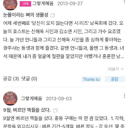
땐 이미 시간이 늦었다. 우린 입장하지 못했고, 그럼 우리가 가야
지나가는 진심으로부터 조직적으로 치밀하게 도망치는 그물이
그렇게혜윰
2013-09-27
메뉴
할 곳은 '여기가 아닌가? 그럼 어딘가?'로 잠시 행사의 제목을 빌
보인다. 표제작의 침착하고 조용한 나이 많은 남자친구와 같이 꾸
눈물이라는 뼈의 생물성
려 멘붕이 되었다. 얼른 정신을 차리고 근처 술집으로 갔다. 그때
미지 않은 단정한 문장이 불러일으키는 것은, 곧, 단편 소설의 상
어제 세번째로 '당신이 오지 않는다면 시:리즈' 낭독회에 갔다. 오
부터 이어진 우리들의 이야기, 이야기, 이야기, 이야기 들. 그 이
처와 비밀. 아파도 절반만이 아프고 누워도 절반쯤 잠을 자는 그
늘의 호스트는 신해욱 시인과 김소연 시인, 그리고 가수 요조였
야기들의 요지는 이렇다. 사실 이렇게 나이들어(평균연령 45세
런 밤이 올 때가 있지. 그럴 땐 추위도 모르는 때. 북극의 지평선
다. 늘 가던 언니들과 그리고 신해욱 시인을 좀 심하게 좋아하는
쯤?) 낭독회에 참석하면서 이런 데 다니기엔 나이가 좀 있는 게
저만치에 놓인 냉장고가 되는 때. 그땐 소리가 없지. 방 한 칸이
광주사는 동생과 함께 즐겼다. 갈땐 언니들과, 올땐 그 동생과. 녀
아닌가하는 소심함, 이 들곤 하는데 그럼에도 불구하고 자신과의
줄 없는 비파처럼 통째로 공명통이 되지. 그럴 땐 울음에 홀리지.
석 때문에 내가 좀 얼굴에 철판을 깔았지만 어쨌거나 훈훈한 낭독
싸움에서 늘 이기는 우리는 작가와의 만남이나 낭독회에 부지런
홀린 채로 헐리지. 헤더는 콜린을 만나기를 기대하지 않는 만큼
회 자리였다. 갈 땐 두 권의 시집을 가져갔다. <눈물이라는 뼈>
히 참석한다. 농담삼아 사생팬이라는 표현까지 했지만 그 정도는
로버트를 만나기를 기대한다. 박수소리가 무대를 밝히듯 약속이
더보기
와 <간결한 배치>. 미처 다 읽고 가지 못해 죄송한 마음이 있었
아니더라도 좋아하는 작가에 대한 애정을 애써 숨기지는 않는다.
서로의 마음을 밝힌다. 서로 만나지 말아 달라는 콜린의 부탁은
공감 (
3
)
댓글 (0)
는데 지하철을 타고 가면서 읽으니 특히 김소연 시인의 시가 좋았
그러면서 우리끼리 자학적인 개그를 했다. 우리가 늙어서 아무래
그런 의미에서 차라리 외부의 충격이 아닌 내부의 실금. 보통 우
다. 낭독회에서 요조를 위해 쓴 곧 출간될 시집 [수학자의 아침]
도 저쪽에서 몰래 보고 있다가 우리가 뜬 걸 확인하고 스탭을 풀
리의 삶은 이렇게 무너져 내린다. 변명할까, 하지 말까. 이 남자를
에 실릴 시부터 내 마음을 흔들어 놓았다. 세 분의 목소리가 낭
그렇게혜윰
2013-09-03
메뉴
어 뒤에 다 세워놓았다는, 소설에서 시작하여 꼬리에 꼬리를 무는
사랑할까, 저 남자를 사랑할까. 이런 문제가 이 짧은 이야기의 맨
독에 정말 잘 어울렸다. 많이 연습하신 듯 조화도 정말 좋았다. 초
9월, 벼르던 책들을 샀다.
이야기들. 우리는 깔깔 웃었다. 자학 개그 중엔 젊은 학생들은 왜
앞으로 나왔다면 이것은 오셀로의 재탕이 되었을 것이지만 앤드
반의 떨림 가득한 목소리는 어느 새 사라지고 목소리 연기까지 해
9월엔 벼르던 책들을 샀다. 충동 구매는 딱 한 권 있었다. 1. 각하,
놀지 않고 거기서 그걸 듣고 있는가!에 대한 규탄부터, 가짜 포스
루 포터는 죄의식과 소유, 진실과 우리가 모르고 지나가는 어떤
주시는 신해욱 시인님의 사랑스러움이 기억에 남는다. 초고속 배
문학을 읽으십시오 : 벼른 기간-5개월, 벼른 정도 - 강 우선, 몇 주
터를 뿌려서 혼선을 주자는 말까지 나왔다. 그러나 '행복한 사람
것의 상실을 생채기와 함께 보여준다. 아파도 절반만 아픈 날, 누