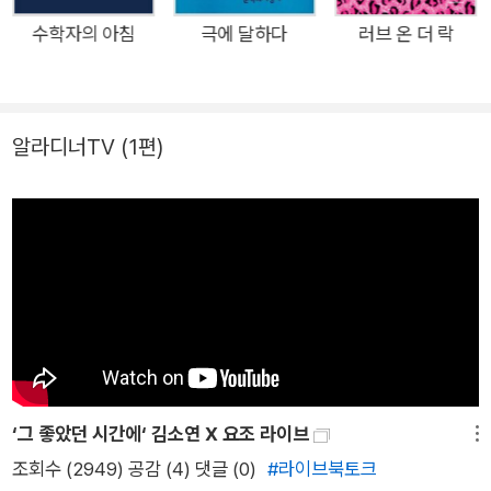
한 한 마디 한 마디로 노래한다. 슬픔으로 시작되었으나 슬픔으로
뿌리에게 뿌리로
끝나지 않는 노래, 때로 사람이 아니기를 원하지만 끝내 사람으로
수학자의 아침
극에 달하다
러브 온 더 락
닿기로 한다
남아 생을 살아내는 노래, 마음의 섭생을 위해 우리가 꼭 알아야
할 어떤 진실이 온전히 보존돼 있는 그런 노래(문학평론가 신형
내 나무는 어떨 땐
철)로 시집 『눈물이라는 뼈』는 시작한다. 관록만을 얻고 수줍음
알라디너TV
(1편)
'플랜트?' 하고 물으면
을 잃어버린 늙은 여가수의 목소리를 움켜쥐노니 부드럽고 미끄
'플루토!' 하고 대답한다
러운 물때 통곡을 목전에 둔 부음 태초부터 수억 년간 오차 없이
그건 내 나무들만의
진행되었던 저녁 어스름 그래서 이것은 비로소 여자의 노래 그래
비밀한 위트다
서 이것은 비로소 사람이 할 말 그래서 이것은 우리를 대신하여
우리를 우노니 ―「이것은 사람이 할 말」 부분 투명해진 육체가 비
-17~19쪽
로소 전하는 진실 ―“마음의 섭생”을 위해 우리가 통과해야만 하
는 “우두커니 외로워진 시간” 눈물을 삶에 붙박인 우리의 마음이
일렁이다 바깥으로 흘러넘치는 노래라고 한다면, 시집 『눈물이라
는 뼈』는 그 마음이 저지른 일을 마음으로 들여다보고 이해해가
‘그 좋았던 시간에‘ 김소연 X 요조 라이브
메뉴
는 과정을 그리는 데 전력을 다하고 있다. 이는 “별이 유독 뾰족
조회수 (2949) 공감 (4)
댓글 (0)
#라이브북토크
해지는 밤”(「위로」)과 “귀가 백만 개의 잎사귀로 태어나는 새