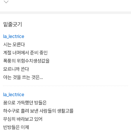
슬픔으로 시작되었으나 슬픔으로 끝나지 않는 노래, 때로 사람이 아
니기를 원하지만 끝내 사람으로 남아 생을 살아내는 노래들이 담겨
있다.
밑줄긋기
la_lectrice
시는 모른다
계절 너머에서 준비 중인
폭풍의 위험수치생성값을
모르니까 쓴다
아는 것을 쓰는 것은
시가 아니므로
la_lectrice
꿈으로 가득했던 방들은
하수구로 흘려 보낸 사람들의 생활고를
무심히 바라보고 있어
빈방들은 이제