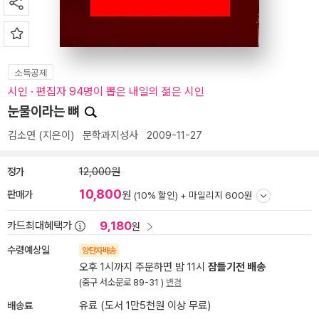
소득공제
시인 · 편집자 94명이 뽑은 내일의 젊은 시인
눈물이라는 뼈
김소연
(지은이)
문학과지성사
2009-11-27
정가
12,000원
10,800
판매가
원
(10% 할인) +
마일리지 600원
9,180
카드최대혜택가
원
수령예상일
양탄자배송
오후 1시까지 주문하면 밤 11시
잠들기전 배송
(중구 서소문로 89-31 )
변경
배송료
유료 (도서 1만5천원 이상 무료)