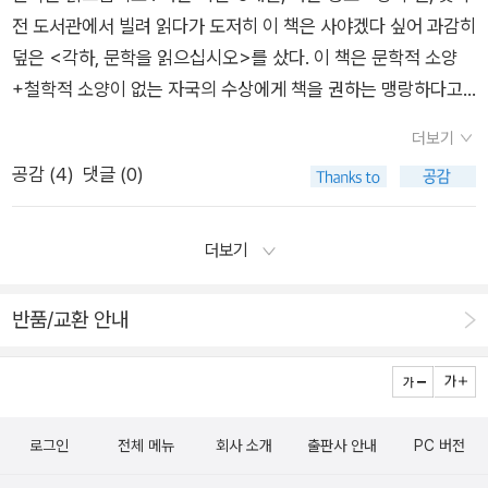
움의 과정으로 배운 캘리로 와이셔츠 마분지 잘라 만든 조악한 책
전 도서관에서 빌려 읽다가 도저히 이 책은 사야겠다 싶어 과감히
은 시계를 보지 않는다.'고 했던가. 우리는 기가 막히게 행사가 끝
워도 절반쯤 자는 밤. 추위를 모르고 홀로 소리 없이 헐리는 밤.
갈피를 지인들에게 선물하고 온 밤. 시를 옮겨적고 싶어지는 밤이
덮은 <각하, 문학을 읽으십시오>를 샀다. 이 책은 문학적 소양
난 시간을 알아챘다. 애써 이런 시간도 나쁘지 않다며, 담부턴 가
장편의 진실은 팔짱을 끼고 옆에서 걷는데 단편의 진실은 늘 반걸
었다.
+철학적 소양이 없는 자국의 수상에게 책을 권하는 맹랑하다고
지 말까보다 하는 말까지 나왔지만 지하철 역 입구에 있는 양말
음 뒤에서 홀연히 나타난다. 없던 것을 잃어버리는 순간, 북극의
하기에는 영향력이 있는 작가 얀마텔이 용기있게 꾸준히 수상에
장수에게 가장 어려보이는 양말들을 선택하며 담엔 이거 신고 꼭
지평선 저만치 놓인 냉장고가 소리도 없이 우는 때.암흑이 비단처
더보기
게 책을 권하는 편지글을 묶은 책이다. 몇 편 읽어봤는데 일반 독
들어가자는 다짐을 했다. 그때도 못 들어가면 뽀로로 양말을 신기
럼 보일 때가 있지. 그럴 땐 흑장미와 흑장미 가시와 흑장미에 앉
공감 (
4
)
댓글 (0)
자가 책에 대한 글을 읽는 재미로도 유익할 뿐 아니라 자국의 수
로 했다. 우리는 모두 책을 사랑한다. 출판사에서 책에 관한 일
은 벌 한 마리와 흑장미 그림자조차 비단이 되는 때. 가장 시린 한
상을 엿먹이는 그 세련된 방식이 너무 맘에 든다. 얀마텔의 충고
을 하는 멤버0과 1이 있고, 우리가 심빠라고 부르는 가장 적극적
구석만이라도 잠시만이라도 그 비단으로 몸을 감싸고 싶어지는
를 듣지 않은 대가로 스티븐하퍼 수상은 전 세계적으로 망신을 당
인 팬인 멤버2가 있고, 책을 어마어마하게 사고 그것을 거의 다
때. 지금은 시린 발을 담그지. 바닷물처럼 그 속에 정강이를 담그
더보기
한 꼴이 되었다. 이 책의 시작이 '박근혜 대통령님께'로 시작하는
읽는 멤버3이 있으며, 책을 좋아하지만 썩 많이 읽지는 않고 낭독
고 조금씩 조금씩만 앞으로 나가보는 때. 할 말은 혼자서만 하는
만큼 박근혜 대통령도 타산지석으로 삼아야할 듯 싶다. 누군가가
회에 올때마다 아들을 설득해야하는 멤버4인 내가 있다. 한 달에
때. 어떤 순간은 어떤 순간 자체로 남는다. 보면 보이는 것, 읽으
반품/교환 안내
한국판 <각하, 문학을 읽으십시오>를 준비하고 있을지도 모르
한 번 시인들을 만나고 그들의 이야기를 듣는 시간도 물론 소중하
면 읽히는 것. 그래야 옳기 때문이 아니라 그것이 원하는 일이라
니. 그런 용맹함 어쩌면 보고도 싶다. 2. 에스타 베를링 이야기 :
고 즐겁지만 책을 좋아하는 '우리'라는 사람들이 있고 그들을 꾸
는 착각. 고집과 거부가 아닌 자기보다 더 자기를 잘 이해하는 이
집에 와 사인본과 낭독회에서 받은 낭독 시 모음 소책자를 펼쳐
벼른 기간 -4개월, 벼른 정도 - 중 여성 최초 노벨문학상 수상작
준히 만날 수 있다는 것 또한 그에 못지 않게 소중한 기쁨이다.
에게 펼치는 비단. 이해한다는 말과 고맙다는 말, 말은 혼자서만
들고 한 편씩 옮겨 적어 본다. 옮겨 적으며 문득 시가 쓰고 싶다는
가 셀마 라겔뢰프의 대표작이라는 <에스타 베를링 이야기>가
다른 멤버0~3까지는 어떻게 생각할지 모르겠지만 난, 굳이 우
하는 때가 뒤따른다. 죄책감은 고백의 뿌리라고 헤더는 말한다.
생각이 간절해졌다가 이내 사그라들었다. 사그라들수 있는 간절
로그인
전체 메뉴
회사 소개
출판사 안내
PC 버전
국내 최초 완역으로 올해 출간되었다. <닐스의 모험>은 알아도
릴 거부(?)한다면 식사 시간을 늦추면서까지 낭독회에 입장하지
헤더가 하는 결정과 늦은 밤 울리는 흔적 없는 전화, 애써 믿고 싶
함이라면 간절하지 않은 것인지도 모르겠다. 나에게 시란 무엇인