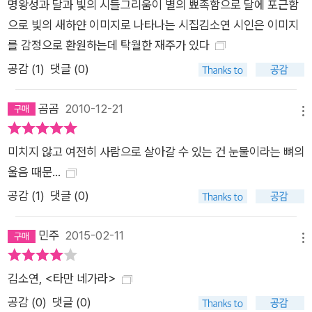
명왕성과 달과 빛의 시들그리움이 별의 뾰족함으로 달에 포근함
자신의 시론과 시작법에 대해 이렇게 말한다: “시 역시 그림자와
으로 빛의 새하얀 이미지로 나타나는 시집김소연 시인은 이미지
같지 않을까. 빛의 방향과 사물의 모서리를 제시하고 있다는 점에
를 감정으로 환원하는데 탁월한 재주가 있다
서. 이 세계에 현현해 있는 모든 현란한 것들의 표정을 지우고, 그
공감 (
1
)
댓글 (0)
자세만을 담으려 한다는 점에서. 시 쓰는 일은 그림자와 마주하는
일이다.” 시간의 무게를 견디며 차분하고 깊어진 시인의 눈과 목
곰곰
2010-12-21
소리는 어느덧 “내 앞의 너를 보고 있으면서도/ 내 뒤를 느끼느라
메뉴
하염이 없다”(「너의 눈」/ 위의 책). 이렇듯 삶과 존재의 ‘너머’에
미치지 않고 여전히 사람으로 살아갈 수 있는 건 눈물이라는 뼈의
본격적으로 곡진한 눈길을 드리우기 시작한 시인은 이번 시집의
울음 때문...
자서와 뒤표지의 산문을 통해, 시인으로 살아가는 일에 대해 스스
공감 (
1
)
댓글 (0)
로 답한다: “(시인은) 부재하는 능력과 존재하는 기억이 한몸뚱
이에서 녹슨 뼈처럼 삐걱대는 소리를 받아 적는 사람, 그럼으로써
민주
2015-02-11
투명해지는 사람, 그럼으로써 사라지는 사람, 그럼으로써 정확해
메뉴
지는 사람”이라고. 차디찬 고백이 생피를 흘린다 입김을 불어 유
김소연, <타만 네가라>
리창을 닦는다 나는 우두커니로 확장된다 [……] 유리창을 한 페
이지 넘긴다 나는 하얗게로 지워진다 지워진다로 정확해진다 ―
공감 (
0
)
댓글 (0)