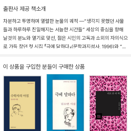
나의 문학이.
꿈속은 겨울이었던
이동력이 없는 것들의 모양새는
출판사 제공 책소개
그리고 나의 삶이.
여름이었다
그렇게 운명 지어진다
차분하고 투명하며 열렬한 눈물의 궤적 ―“생각지 못했던 사물
들과 하루하루 친밀해지는 서늘한 시간들” 세상의 중심을 향해
내게 뼈를 보여주신 당신께,
별이
고마움과 미안함과 황홀함을 전한다.
날것의 분노와 열기로 맞선, 젊은 시인의 고독과 소외의 자의식으
별과 함께 별자리를 만든 건
로 가득 찼던 첫 시집 『극에 달하다』(문학과지성사, 1996)와 “빛
과 어둠으로 직조된 삶의 비의”를 담았던 두번째 시집 『빛들의 피
고독했던 인류들이
곤이 밤을 끌어당긴다』(민음사, 2006)를 통해 “선명한 감각적
불안했던 인류에게 남긴
이 상품을 구입한 분들이 구매한 상품
위로의 한 말씀
이미지들의 그물망으로 포획된 존재와 사물들의 실존을 섬세한
은유의 직물로 구성”(문학평론가 김진수)한다는 평을 들어온 김
나무와
소연 시인이 세번째 시집 『눈물이라는 뼈』(문학과지성사, 2009)
나무 사이
를 펴냈다. 첫 시집과 두번째 시집의 발간이 10년의 간격을 두고
그 간격은 몇십 센티미터가
있는 데 비하면 비교적 짧은 만 3년의 시간을 총 5부 49편의 시
몇억 광년과 다름이 없다
에 촘촘히 새기고 있는 이번 시집에서, 김소연은 삶이 품은 진실,
이른바 마음이 몰랐거나 마음이 모른 척했던 삶의 연유들을 적실
그래도 수백 년을 더