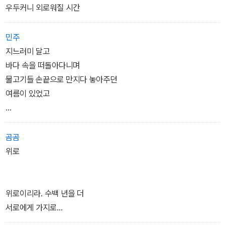
우두커니 외로워질 시간
민주
지느러미 달고
바다 속을 떠돌아다니며
물고기들 손끝으로 만지다 놓아주던
여름이 있었고
아무 말 하지 않고
어떤 사람도 떠올리지 않은 채
곰곰
한쪽 끝과 한쪽 끝에
위로
가난한 집 한 채가 놓인 길 위를
맨발로 걷기만 하던
여름이 있었고
위로이리라. 수백 년을 더
서로에게 가지로
소낙비를 맞아
닿아도 된다는 건