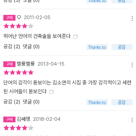
는 낯선 땅의 타자가 되어 경험하는 이 모든 삶의 내력들이 환생
하듯 뒤따르고 있다. 내 뺨에 닿자마자 정전기가 이는 당신의 손
♡
2011-02-05
겨울밤이라서 그렇다는 위로 따위는 하지 말아줘 겨울이면 뺨이
메뉴
트는 한 사람과 겨울이면 손이 트는 한 사람의 접착 불가능한 해
뛰어난 언어의 건축술을 보여준다
후라고 그리고 그 밖의 모든 것이라고 정확하게 말해줘 밤새 어디
있었냐는 질문을 이젠 좀 눈빛이 아닌 복수로써 해줘 ―「뒤척이
공감 (
2
)
댓글 (0)
지 말아줘」 부분 삶이 그리 된 까닭을 묻고 충분히 대답하지 않는
밸룽밸룽
2013-04-15
일― 詩, 그 섬세하고 아름다운 유보 ―“지워지면서 정확해지는,
메뉴
진실” 첫 시집 『극에 달하다』에 붙인 산문에서 김소연은 “망가져
가는 세계에서, 무너지고, 쏟아지고, 흩어지고, 사라지는 것들, 불
단어의 감각이 돋보이는 김소연의 시집 중 가장 감각적이고 세련
순하고 찰나적인 것들”에 위로받는다고 했다. 하여 “시대에서 얻
된 시어들이 돋보인다
었던 상처들을 흔적으로 환치”시키기 위해 시를 썼다고도 했다.
공감 (
2
)
댓글 (0)
시인으로서의 자의식에 앞서 붉은 열정과 싱싱한 감각으로 들끓
던 시기의 그 완강하고 고집스러운 목소리의 결집이 김소연 시의
김쌔랭
2018-02-04
메뉴
시작(始作)이라고 할 것이다. 그리고 10년. 두번째 시집 『빛들의
피곤이 밤을 끌어당긴다』의 말미에 실은 ‘그림자論’에서 시인은