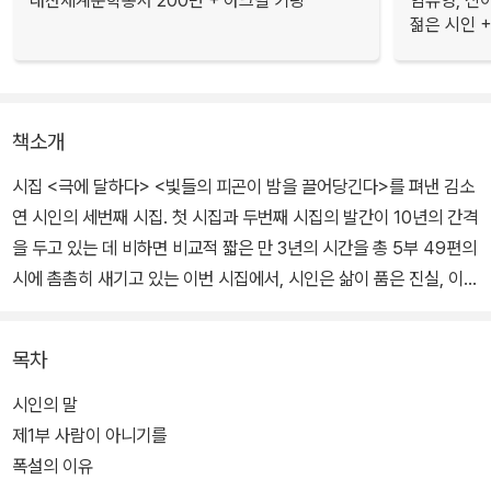
대산세계문학총서 200번 + 아크릴 키링
임유영, 신
젊은 시인 +
책소개
시집 <극에 달하다> <빛들의 피곤이 밤을 끌어당긴다>를 펴낸 김소
연 시인의 세번째 시집. 첫 시집과 두번째 시집의 발간이 10년의 간격
을 두고 있는 데 비하면 비교적 짧은 만 3년의 시간을 총 5부 49편의
시에 촘촘히 새기고 있는 이번 시집에서, 시인은 삶이 품은 진실, 이른
바 마음이 몰랐거나 마음이 모른 척했던 삶의 연유들을 적실한 한 마
디 한 마디로 노래한다.
목차
눈물을 삶에 붙박인 우리의 마음이 일렁이다 바깥으로 흘러넘치는 노
시인의 말
래라고 한다면, 시집 <눈물이라는 뼈>는 그 마음이 저지른 일을 마음
제1부 사람이 아니기를
으로 들여다보고 이해해가는 과정을 그리는 데 전력을 다하고 있다.
폭설의 이유