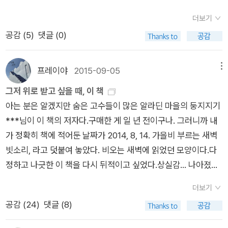
하고 추억하는 시간, 명절이라 그랬을까. ‘엄마’라는 말 때문인지
는 이야기스타트가 있고 라스트가 있다는 이야기혼자 뛸 때도 있
공포를 힘껏 쏘아올리는 직선의 힘을 가진 적이 많아서잃어버린
잠깐 시청한 드라마 <마더>속 엄마들이 생각난다. 딸을 살리기
더보기
고 둘이 뛸 때도 있는데셋이 뛸 때 더 박진감이 넘친다는 이야
것투성이인 울음이가진 적이 없어서잃어버린 것투성이인 것만
위해 딸을 버려야만 했던 엄마, 정성을 다해 딸을 키운 엄마, 엄마
공감 (
5
)
댓글 (0)
기..... ....같은 팀인 우리팀워크를 자랑해야 하는 우리나 받아서
같은 울음에게활을 겨누던 시간들이흐른 후 19세기 베를린에 살
가 되지 않겠다던 다짐을 깨고 엄마가 된 엄마까지. 엄마를 닮은
너 주고너 받아서 쟤 줘야 하는 룰내가 쟤 좋다고너 제치고 쟤한
던부슈만 씨도 한참이나 관찰했으리라기지개를 쫘악 펴고 일어
시라고 하면 억지일지도 모르겠다. 김소연의 「너를 이루는 말들」
테 달려가면그야말로 코미디실격이야 당연한 수순이라 치더라
난 길고양이는일평생 척추에 심어둔 상처로 성대가 트인다는 것
프레이야
2015-09-05
메뉴
을 옮기고 읽는다. 한숨이라고 하자그것은 스스로 빛을 발할 재
도...... 시집 세계의 파편들 ..문제는 솔직함이 아니라 유치함 같
을 버림받은 이가 버림받은 이에게마음 여린 이가 마음 여린 이에
그저 위로 받고 싶을 때, 이 책
간이 없어지구 바깥으로 맴돌며 평생토록 야간 노동을 하는달빛
았다...나는 병신 같은 게 아니라 진짜 병신이라고 내가 골백번도
게 내밀었던덥썩덥썩 잡았던 손목들이싹둑싹둑 잘려나갈 때 세
아는 분은 알겠지만 숨은 고수들이 많은 알라딘 마을의 둥지지기
의 오래된 근육약속이라고 해두자그것은 한 번을 잘 감추기 위해
더 말하지 않았수 달린 입으로 말은 바로 하랬다고 제발 그 ‘같은’
상 만물이 궁수처럼 흔들림이 없고사방 천지가 온통 과녁뿐이란
***님이 이 책의 저자다.구매한 게 일 년 전이구나. 그러니까 내
서 아흔아홉을 들키는 구름의 한심한 눈물약속이 범람하자 눈물
좀 빼시구랴..병신 같은 년이란 욕을 먹었다 그보다 더 정확할 수
사실이단지 참혹했을 때 그는 집에 돌아와울음이 그칠 때까지 주
가 정확히 책에 적어둔 날짜가 2014, 8, 14. 가을비 부르는 새벽
이 고인다 눈물은 통곡이 된다통곡으로 우리의 간격을 메우려는
는 없어서 배시시 웃었다..보도블록 틈새에 낀 그것이 그렇게 반
름상자를 접고 접어오로지 탄식만으로 발성하는아코디언을 발명
빗소리, 라고 덧붙여 놓았다. 비오는 새벽에 읽었던 모양이다.다
너를 위해벼락보다 먼저 천둥이 도착하고 있다나는 이 별의 첫번
짝일 줄은 몰랐다. 시를 재는 열두 시간 ..매트리스 광고나 돌려
하게 되었으리라 김소연, 눈물이라는 뼈. 문학과지성사. 2018년
정하고 나긋한 이 책을 다시 뒤적이고 싶었다.상실감... 나아졌다
째 귀머거리가 된다한 도시가 우리의 손끝에 빠르게 녹슬어간다
보는 밤 이밤에..때로는 탁자 밑에 눌린 코딱지를 소재로 시를 쓰
초판 10쇄. 110-111쪽. 이 시에서도 무언가가 빠져나가야지만 만
고 생각했는데 아닌가 싶다. 초가을바람처럼 물기 없이 그저 이대
너의 선물이라도 해두자그것은 상아에게 물어뜯긴 인어의 따끔
는 새벽 이 새벽에..여성지용 권두에세이에나 실릴 법한 시를 쓰
들어지는 것이 있다. 뺄셈을 통한 덧셈이다. 이런 뺄셈으로 가게
더보기
로 괜찮다 말하는 것 같다. 힘내고 나에게 집중하자. 이 책은 다른
따끔한 걸음걸이반짝이는 비늘을 번번이 바닷가에 흘리고야 마
는 아침 이 아침에..짜고도 다니까 매운불닭맛 삼각김밥 사러 편
하는 것, 뺄셈을 인식하게 하는 것, 그것이 고독 아닐까. 고독은
공감 (
24
)
댓글 (8)
책들보다 크기부터 아담하다. 쥐면 손에 꼬옥 쥐어지는 게 손을
는너의 오래된 실수기어이서글픔이 다정을 닮아간다피곤함이 평
의점 기어나가는 정오 이 정오에 냄새란 유행에 뒤떨어지는 것
그래서 뺄셈이 도달한 극점이고, 이 극점에서 다시 더하기가 시작
잡으면 착 달라붙어 편안한 사람같다. 펼치면 곱고 정갈한 마음자
화를 닮아간다고통은 슬며시 우리 곁을 떠난다소원이라고 하자