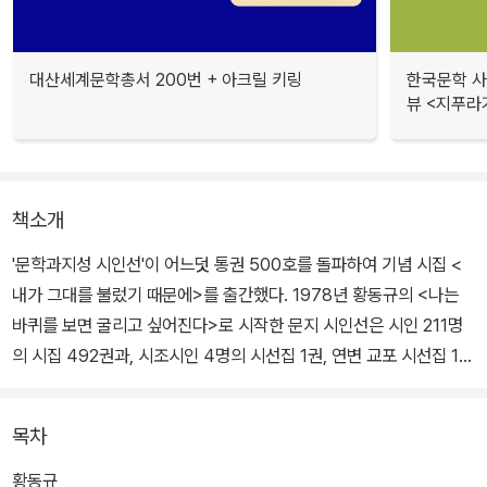
대산세계문학총서 200번 + 아크릴 키링
한국문학 사랑
뷰 <지푸라
책소개
'문학과지성 시인선'이 어느덧 통권 500호를 돌파하여 기념 시집 <
내가 그대를 불렀기 때문에>를 출간했다. 1978년 황동규의 <나는
바퀴를 보면 굴리고 싶어진다>로 시작한 문지 시인선은 시인 211명
의 시집 492권과, 시조시인 4명의 시선집 1권, 연변 교포 시선집 1
권, 평론가 10명이 엮은 기념 시집 6권 등으로 이루어진 한국 최초,
최대 규모의 시집 시리즈이다.
목차
당대의 굵직한 베스트셀러이자 꾸준한 스테디셀러들을 다종 보유하
황동규