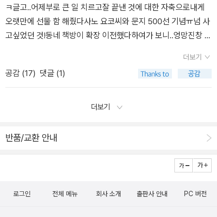
에서 제일 싼 프랑스>. 대략 300권째를 넘어서면서 구매 빈도
#예술 #에세이 제임스 모건 《마티스와 함께한 1년》마티스_반 고
ㅋ글고..어제부로 큰 일 치르고잘 끝낸 것에 대한 자축으로내게
수가 줄어든 것 같다. 그 이전에는 절반 이상을 구입해서 읽을 듯
흐 전시 관람을 앞두고 공부~ #소설 스티븐 밀하우저 《밤에 들
오랫만에 선물 함 해줬다사노 요코씨와 문지 500선 기념ㅠ넘 사
싶다. 아무튼 젊은 시절에 읽을 시집의 태반이 문지시인선이었기
린 목소리들》희망도서 왔다는 소릴 들었어도 발가락 부상으로 널
고싶었던 것!동네 책방이 확장 이전했다하여가 보니..엉망진창 말
에 500권 돌파를 축하한다. 기념시집에는 75명 시인의 시 130
만날 수 없었지.... ㅜㅜ;현대문학에서 내는 소설 좋아한다. 저번
이 아녔다정리 중인 책방에서랩핑된 책의 정보를 알고싶다하니
편이 재수록되었는데, 내가 모르는 시인이 딱 2명이다. 그 정도면
에 서재에서 이 책 얘기한 적 있는데 생각보다 반응이 별로 없는
더보기
커터칼로 아래를 부윽 그어 주신다부록으로 된 것이 필사용 노트
나쁘지 않은 스코어다. 예술쪽에서는 양장본으로 다시 나온 곰
듯. 알라딘 혹은 한국 독서가들은 대체로 장르 혼용 작품보다 고
공감 (
17
)
댓글 (1)
인질 확인해주신것..♥♥와인도 한 모금 했고보고싶던 책도 샀고
브리치의 <서양미술사>(예경, 2017)과 캘리 그로비에의 <세계
전적인 작품을 더 선호한다는 느낌.레이 브래드버리 소설이 맘에
프로젝트도 완성했다야홋경주에서 휴가할 일만 남았는데올 해의
100대 작품으로 만나는 현대미술강의>(생각의길, 2017), 그리
들었다면 이 소설도 맘에 들 것~ 밀하우저가 영향을 받았다고 직
휴가책은..아까 기차 옆 자리 소녀가 보던김애란의 소설..어떨까,
더보기
고 아서 단토의 <미를 욕보이다>(바다출판사, 2017)를 고른다.
접 말하기도 했고, 그 외에 안톤 체호프, 기 드 모파상, 투르게네
하고행보칸 고민 중이다갑자기 굴드책 빌려준게 생각나서 받아
휴가지에서는 좀 묵직한 책을 읽어도 된다. 2. 인문학 인문서로
프 같은 19세기 사실주의 작가들을 숭배했으며 보르헤스, 칼비노
읽어야겠다선선한듯 변심한 밤공기와 더불어모두 행복하세요오
반품/교환 안내
는 무겁지 않으면서 또 가볍지만도 않은 일본 철학교수들의 책을
등에서도 친밀감을 느꼈다고 하니 관심이 안 갈 수가! 자칭 '신비
늘은 이냐시오 성인의 축일이랍니다현 교황님이 몸담고 계신 예
고른다. 단골 저자 우치다 타츠루의 <곤란한 결혼>(민들레, 201
적 리얼리즘'이라 말하는 그의 몽상 속으로~ ○ 샀다고 말할 수
수회의 설립자이신 성인이셔요♥♥♥
7)과 <곤란한 성숙>(바다출판사, 2017), 그리고 내가 추천사를
있지만 묘한...#민음북클럽 #북클럽에디션막심 고리키 《가난한
붙인 와시다 기요카즈의 <사람의 현상학>(문학동네, 2017)이
사람들》 내 개인적으로 도스토예프스키 《가난한 사람들》과 비교
로그인
전체 메뉴
회사 소개
출판사 안내
PC 버전
다. 이 가운데 <곤란한 결혼>은 '타인과 함께 사는 그 난감함에
해 볼 재미난 텍스트훑어보니 굉장히 웅변적? ○ 산 책 #Axt어
대하여'가 부제다. 저자가 철학교수이면서 동시에 합기도인이기
느새 no16이라니 세월 참...아메리카 특집부터 이인성 작가가 지