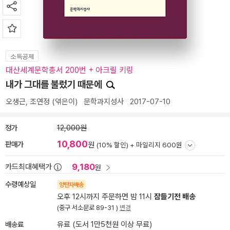
소득공제
대산세계문학총서 200번 + 아크릴 키링
내가 그대를 불렀기 때문에
오생근
,
조연정
(엮은이)
문학과지성사
2017-07-10
정가
12,000원
10,800
판매가
원
(10% 할인) +
마일리지 600원
9,180
카드최대혜택가
원
수령예상일
양탄자배송
오후 12시까지 주문하면 밤 11시
잠들기전 배송
(중구 서소문로 89-31 )
변경
배송료
유료 (도서 1만5천원 이상 무료)