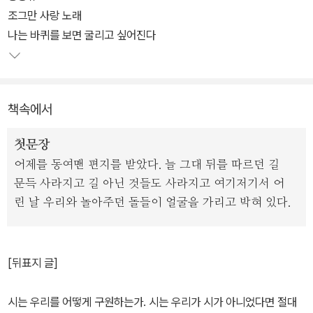
고 있다. 격동의 역사와 함께 꾸준히 변화해온 문학의 현장 한복판에
조그만 사랑 노래
서 인간과 삶에 대한 본질적 탐문을 참신한 언어와 상상력으로 묻고
나는 바퀴를 보면 굴리고 싶어진다
답해온 많은 시인들의 뜨거운 열정이 담긴 문학적 '사건'으로서 문학
과지성 시인선은 2017년 여름 500호를 맞았다.
책속에서
500번째 시집이자 시리즈 내 전종을 대상으로 기획된 기념 시집 <내
가 그대를 불렀기 때문에>는 초판이 출간된 지 10년이 지나도록 독
첫문장
자들의 꾸준한 사랑을 받으며 세월에 구애됨 없이 그 문학적 의미를
어제를 동여맨 편지를 받았다. 늘 그대 뒤를 따르던 길
갱신해온 시집 85권을 선정하여, 편집위원을 맡은 문학평론가 오생
문득 사라지고 길 아닌 것들도 사라지고 여기저기서 어
근, 조연정의 책임하에 해당 시집의 저자인 65명의 시인마다 각 2편
린 날 우리와 놀아주던 돌들이 얼굴을 가리고 박혀 있다.
씩의 대표작을 골라 총 130편을 한데 묶었다.
제목은 수록작 중 황지우 시인의 '게 눈 속의 연꽃'의 구절 "내가 그대
[뒤표지 글]
를 불렀기 때문에 그대가 있다"의 일부를 차용하였고, 시와 함께 발문
과 시인 소개, 그리고 그간의 시집 목록 등으로 구성하였다.
시는 우리를 어떻게 구원하는가. 시는 우리가 시가 아니었다면 절대