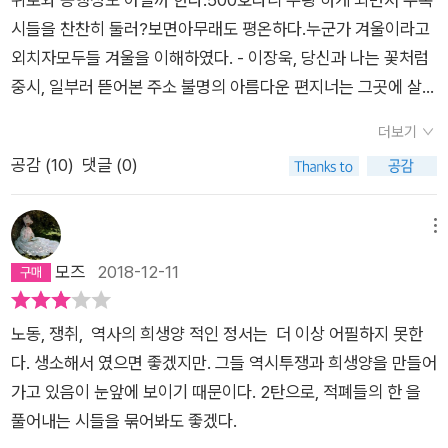
성, 김행숙, 진은영, 이성미, 김이듬, 하재연이탈 한 지가 문득ㅡ
시들을 찬찬히 둘러?보면아무래도 평온하다.누군가 겨울이라고
김중식, [황금빛 모서리] 중에서 우리는 어디로 갔다가 어디로 돌
외치자모두들 겨울을 이해하였다. - 이장욱, 당신과 나는 꽃처럼
아왔느냐 자기의 꼬리를 물고 뱅뱅 돌았을 뿐이다 대낮보다 찬란
중시, 일부러 뜯어본 주소 불명의 아름다운 편지너는 그곳에 살지
한 태양도 궤도를 이탈하진 목한다 태양보다 냉철한 뭇별들도 궤
않는다. - 진은영, 일곱 개의 단어로 된 사전 중2017. jul.
도를이탈하지 못하므로 가는 곳만 가고 아는 것만 알 뿐이다집도
더보기
절도 죽도 밥도 다 떨어져 빈몸으로 돌아왔을때 나는 보았다 단
공감 (
10
)
댓글 (0)
한 번 궤도를 이탈함으로써 두 번 다시 궤도에 진입하지 못할지라
도 캄캄한 하늘에 획을 긋는 별,그 똥, 짧지만, 그래도 획을 그을
메뉴
수 있는, 포기한 자 그래서 이탈한 자가 문득 자유롭다는 것을ㅡ
모즈
2018-12-11
전무느
노동, 쟁취, 역사의 희생양 적인 정서는 더 이상 어필하지 못한
다. 생소해서 였으면 좋겠지만. 그들 역시투쟁과 희생양을 만들어
가고 있음이 눈앞에 보이기 때문이다. 2탄으로, 적폐들의 한 을
풀어내는 시들을 묶어봐도 좋겠다.