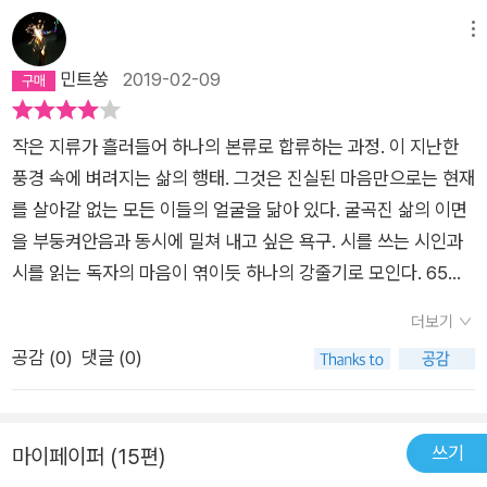
어보고 싶은 김선우, 진은영. 내가 시를 불렀기 때문에, 혹은 시가
나를 불렀기 때문에...그냥 그렇게 시를 읽는 족속이 아직도 이 세
메뉴
상에는 남아 있는 것이다. 그렇지 않은 사람 눈에는 에일리언처럼
민트쏭
2019-02-09
이상하게 보이는 사람들이.
작은 지류가 흘러들어 하나의 본류로 합류하는 과정. 이 지난한
풍경 속에 벼려지는 삶의 행태. 그것은 진실된 마음만으로는 현재
를 살아갈 없는 모든 이들의 얼굴을 닮아 있다. 굴곡진 삶의 이면
을 부둥켜안음과 동시에 밀쳐 내고 싶은 욕구. 시를 쓰는 시인과
시를 읽는 독자의 마음이 엮이듯 하나의 강줄기로 모인다. 65명
의 시인들의 시가 각각 2편씩 실린 시집의 마지막 장을 덮으며 잠
더보기
시 걸음을 멈추고 숨을 고른다. 그리고 과거부터 수십 년간 지어
공감 (
0
)
댓글 (0)
올렸을 언어의 성을 바라본다. 성벽 너머의 낯선 시선. 사이사이
로 비춰 드는 무수한 얼굴들. 오랫동안 잊었던 그들을 다시 기억
한다. 나를 다시 일으킨다.
쓰기
마이페이퍼 (15편)