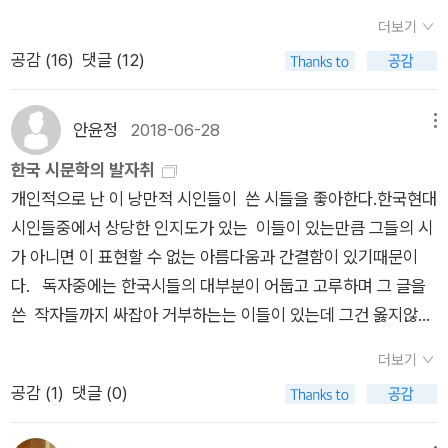
motte '깊은 잠'♪ ALLS 'Quiet Place' ♪ SOMA 'Somablu' ♪
느낄 수 있을 것이다. 사람들이 왜 시의 맛을 느끼지 못하고, 어렵
더보기
Now, Now 'Az' :상큼한 pop. 보컬 음색도 좋고 색깔 있어 좋
다고만 생각할까? 난 시에 오래 머물지 않거나 못하기 때문이라
공감 (
16
)
댓글 (12)
다. ♪ Lowrie 'King' : 뭐야 뭐야 넘 멋지잖아! 관심 뮤지션 등
고 생각한다. 책의 한 페이지와 등가로 생각하는 그런 태도때문이
록! ♪ FirstAid 'Holiday' : 한국에 이토록 고급진 일렉트로닉 뮤
라고 생각한다. 또, 시에 있어서 해석의 주체는 따로 있고 자기는
지션도 나오다니 기쁘다~ 스포츠 국위 선양보다 나는 음악신에
그냥 그런 걸 무비판적으로 수용해야 하는 객체란 생각도 또 다른
안윤정
2018-06-28
메뉴
서 이런 성과가 나오는 게 더 기쁘다! ♪ veins 'What Kills Me' :
이유일 것같다. 작년에 읽었던 이 시집을 다시 꺼내들었다. 최대
한국 시문학의 발자취
Adoy도 그렇고 잘 됐으면 좋겠는 인디 밴드♥ 2012년 헬로루
한 천천히 한 편씩 한 편씩 읽고 있다. 시 독서의 목표량같은 걸
개인적으로 난 이 낭만적 시인들이 쓴 시들을 좋아한다.한국현대
키, 대한민국 라이브 페스티벌 금상도 받았다니 이미 잘 되고 있
세워놓고 읽지 않는다. 그래야만 시가 마음에 들어온다. 신기하
시인들중에서 상당한 인지도가 있는 이들이 있는만큼 그들의 시
는 건가; 첫 정규앨범 나오면 대박 스멜이~ 라이브 보고 싶은 밴
다. 한 편의 시를 열심히 해석하려고 하지 않고 계속 쳐다보고 있
가 아니면 이 표현할 수 없는 아름다움과 간결함이 있기때문이
드! ● 비 오는 날 선곡Tash Sultana [Salvation] (2018, indie,
으면, 처음엔 딱딱한 글자들에 지나지 않던 시어들이 어느 순간
다. 독자중에는 한국시들의 대부분이 어둡고 고루하며 그 글을
single, 여성 보컬)이 가수 특히 이 곡의 보컬을 듣다 보면 어쩐지
나한테 말을 걸어오고, 나도 뭔가 그 시어들에게 말을 하게도 된
쓴 작자들까지 싸잡아 거부하는는 이들이 있는데 그건 옳지않
조지 마이클이 생각난다. 상당한 재능을 가지고 있는데 아직 정규
다.
다. 처음엔 자연과 인간감정에 대한 묘사로 시작해 점점 상징적이
음반이 없다니!KAYTRANADA [Kaytra To Do] (2013, 랩/힙
더보기
고 사회적내용의 시들로 변해간 것도 있다. 하지만 상징주의나 주
합, 정규)이런 그루브한 힙합류 좋더라~Silex [Midnight Symp
공감 (
1
)
댓글 (0)
지주의가 나쁜 건 아니다.이미 획일화된시대도 갔고 작자마다 자
hony] (2018, indie, single)드림팝 느낌을 이토록 멋지게 구현
신의 독창적인 문학관이 있기때문에 존중해야 마땅하다. 근래 학
하는 한국 뮤지션이 있었던가. Byul 생각도 스쳐가지만 이런 생