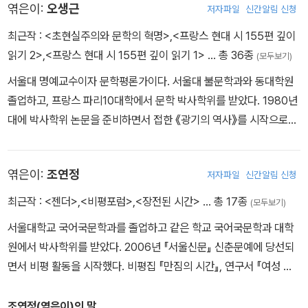
는 보았다 단 한 번 궤도를 이탈함으로써 두 번 다시 궤
엮은이:
오생근
저자파일
신간알림 신청
도에 진입하지 못할지라도 캄캄한 하늘에 획을 긋는 별,
최근작 :
<초현실주의와 문학의 혁명>
,
<프랑스 현대 시 155편 깊이
그 똥, 짧지만, 그래도 획을 그을수 있는, 포기한 자 그래
읽기 2>
,
<프랑스 현대 시 155편 깊이 읽기 1>
… 총 36종
(모두보기)
서 이탈한 자가 문득 자유롭다는 것을
서울대 명예교수이자 문학평론가이다. 서울대 불문학과와 동대학원
졸업하고, 프랑스 파리10대학에서 문학 박사학위를 받았다. 1980년
ㅡ전무느
대에 박사학위 논문을 준비하면서 접한 《광기의 역사》를 시작으로
《말과 사물》, 《감시와 처벌》 등을 읽으면서 전복적 사유와 한계 경험
을 극단적으로 추구한 푸코의 세계에 빠져들었다. 그 후 푸코의 사상
엮은이:
조연정
저자파일
신간알림 신청
을 연구하고 그의 저술을 우리말로 옮기는 데 학문적 열정을 쏟았다.
저서로 《미셸 푸코와 현대성》, 《초현실주의 시와 문학의 혁명》, 《프
최근작 :
<젠더>
,
<비평포럼>
,
<장전된 시간>
… 총 17종
(모두보기)
랑스어 문학과 현대성》, 《문학의 숲에서 느리게 걷기》, 《위기와 희
서울대학교 국어국문학과를 졸업하고 같은 학교 국어국문학과 대학
망》 등이 있으며, 역서로 《감시와 처벌: 감옥의 탄생》, 《성의 역사 4:
원에서 박사학위를 받았다. 2006년 『서울신문』 신춘문예에 당선되
육체의 고백》 등이 있다. 제56회 대한민국학술원상을 수상했다.
면서 비평 활동을 시작했다. 비평집 『만짐의 시간』, 연구서 『여성 시
학, 1980~1990』 『장전된 시간』 등이 있다. 현재 서울대학교 학부대
학 강의교수로 재직 중이다.
조연정(엮은이)의 말