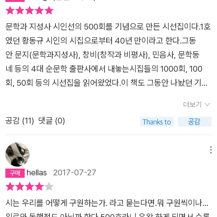
문학과 지성사 시인선의 500회를 기념으로 만든 시선집이다.1호
였던 황동규 시인의 시집으로부터 40년 만이라고 한다.그동
안 문지(문학과지성사), 창비(창작과 비평사), 민음사, 문학동
네 등의 4대 순문학 출판사에서 내놓는시집들의 1000회, 100
회, 50회 등의 시선집을 읽어왔었다.이 책도 그동안 나놨던 기
념 시선집처럼그동안 시집을 냈던 각 시인의 대표 시들이 실려 있
더보기
다.* 주로 중진 문인들의 시가 실려 있다.황동규, 마종기, 김영
공감 (
11
)
댓글 (0)
태, 최하림, 정현종, 김형영, 오규원, 신대철, 이하석,김명인, 장영
수, 김광규, 고정희, 장석주, 박남철, 김정란, 문충성, 이성복,최승
호, 최승자, 김혜순, 김정환, 황지우, 박태일, 최두석, 남진우, 황인
메뉴
숙,기형도, 장경린, 김윤배, 송제학, 송찬호, 허수경, 장석남, 유
hellas
2017-07-27
하, 김휘승, 조은,채호기, 김기택, 나희덕, 차창륭, 이정록, 박라
연, 함성호, 이윤학, 이진명,김중식, 최정례, 조용미, 박형준, 김태
시는 우리를 어떻게 구원하는가. 라고 묻는다면.뭐 구원씩이나...
동, 이원, 김소연, 이수명, 성기완,문태준, 이장욱, 김선우, 이기
위로와 동행정도 아닐까 한다.500호라니 우왕 하게 되면서 수록