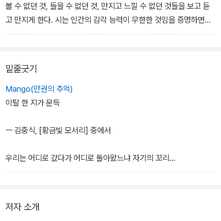
볼 수 없던 것, 들을 수 없던 것, 만지고 느낄 수 없던 것들을 보고 듣
고 만지게 한다. 시는 인간의 감각 능력이 무한한 것임을 증명하면서
우리의 존재론적 지평을 넓힌다. 더불어 시는 진리에 관한 인간 사유
의 폭과 넓이도 확장시킨다. 사실 시를 쓰거나 읽는 체험은 대단히 내
밀한 것인데, 시를 둘러싼 이러한 체험은 ‘나’라는 존재에 대해 특별한
밑줄긋기
강도로 집중하게 함으로써 결국 우리의 감각과 사유를 ‘나’의 외부로
확장하도록 한다.
Mango(만권의 추억)
이탈 한 지가 문득
당분간 시의 가능보다 시의 무능이 더 많이 증명되더라도, 오로지 시
만이 할 수 있는 일이 있다는 사실이 쉽게 증명되지 못하더라도, 문지
ㅡ 김중식, [황금빛 모서리] 중에서
시인선이 오래도록 살아남아 스스로 자신의 역사를 갱신하고 결국에
는 시의 가능을 증명하는 일을 하길 희망한다. 시가 우리를 직접 구원
우리는 어디로 갔다가 어디로 돌아왔느냐 자기의 꼬리
하지는 못하더라도 시가 있음으로 해서 누군가의 삶이 전혀 다른 것
를 물고 뱅뱅 돌았을 뿐이다 대낮보다 찬란한 태양도 궤
이 될 수도 있다는 믿음만은 포기되지 않으면 좋겠다.
도를 이탈하진 목한다 태양보다 냉철한 뭇별들도 궤도를
이탈하지 못하므로 가는 곳만 가고 아는 것만 알 뿐이다
저자 소개
- 조연정 발문, 「우리가 시를 불렀기 때문에」에서
집도 절도 죽도 밥도 다 떨어져 빈몸으로 돌아왔을때 나