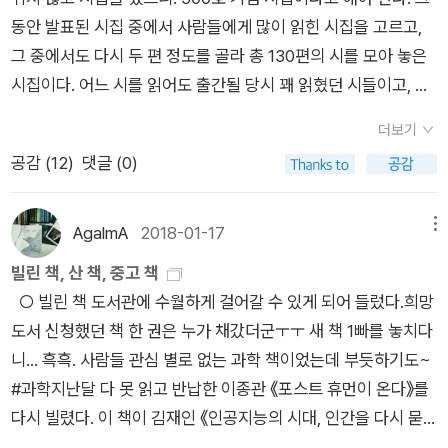
벽하늘에 떠가는 회색의 찢긴 구름 몇 장, 공복과 쓰린 위, 어느
동안 발표된 시집 중에서 사람들에게 많이 읽힌 시집을 고르고,
싶다.예민한 감성이 없이는 시자체를 쓸 수없나보다. 어수선한 장
날 찾아오는 죽음뿐이다.말하라 붕붕거리는 추억이여. 왜 어떤 여
그 중에서도 다시 두 편 정도를 골라 총 130편의 시를 모아 놓은
마철에 읽을 거리가 더 당기는 계절이다. 연애를 하는 이들이면
자는 웃고, 어떤 여자는 울고 있는가. 왜 햇빛은 그렇게도 쏟아져
시집이다. 어느 시를 읽어도 출간될 당시 꽤 읽혔던 시들이고, 지
시한권을 끼고 인간의 감정에 대해 토론해보는 것이 좋을 것같
내리고 흰 길 위의 검은 개는 어슬렁거리고 있는가. 구두 뒷굽은
금도 꽤나 알려진 시들이다. 이 시들을 엮으면서 엮은이는 황지우
다.사랑에 대한 간결한 묘사가 몹시 아름답다.
왜 빨리 닳는가. 아무 말도 않고 끊는 전화는 왜 자주 걸려오는가.
더보기
의 시(이 시집에도 수록되어 있다. '게 눈 속의 연꽃'이란 시다)에
왜 늙은 사람들은 배드민턴을 치고 공원의 비둘기떼들은 한꺼번
공감 (
12
)
댓글 (0)
서 구절을 따와 제목으로 삼았다. 내가 그대를 불렀기 때문에, 이
에 공중으로 날아오르는가. 장석주 『붕붕거리는 추억의 한때』(19
는 독자가 시를 불렀기 때문에 시집들이 이렇게 계속 우리 곁에
91) 「삼십 세 」이렇게 살 수도 없고 이렇게 죽을 수도 없을 때
머무를 수 있다는 의미도 되고, 시가 독자들을 불렀기 때문에 독
AgalmA
2018-01-17
메뉴
서른 살은 온다.시큰거리는 치통 같은 흰 손수건을 내저으며놀라
자가 시를 떠나지 않았다는 의미도 된다. 이렇게 시는 여전히 우
빌린 책, 산 책, 중고 책
부릅뜬 흰자위로 애원하며.내 꿈은 말이야, 위장에서 암세포가 싹
리 곁에 있다. 세상이 아무리 각박하고 힘들어도 시는 우리 곁에
○ 빌린 책 도서관에 수월하게 걸어갈 수 있게 되어 들렀다.희망
트고장가가는 거야, 간장에서 독이 반짝 눈뜬다.두 눈구멍에 죽음
있다. 시집을 엮은이는 이렇게 말한다. 시를 읽거나 쓰는 일이 우
도서 신청했던 책 한 권은 누가 채갔더군ㅜㅜ 새 책 1빠를 놓치다
의 붉은 신호등이 켜지고피는 젤리 손톱은 톱밥 머리칼은 철사끝
리의 삶을 완전히 다른 것으로 만들지는 못해도, 달라질 수 있다
니... 흑흑. 사람들 관심 별로 없는 과학 책이었는데 부듯하기도~
없는 광물질의 안개를 뚫고몸뚱어리 없는 그림자가 나아가고이
는 가능성을 믿도록 할 수는 있었던 것이다. (256쪽) 그렇다. 이
#과학지난달 다 못 읽고 반납한 이종관 《포스트 휴먼이 온다》를
제 새로 꿀 꿈이 없는 새들은추억의 골고다로 날아가 뼈를 묻고흰
것이 바로 지금까지 우리 곁에 시가 있게 된 이유겠다. 또한 우리
다시 빌렸다. 이 책이 김재인 《인공지능의 시대, 인간을 다시 묻
손수건이 떨어뜨려지고부릅뜬 흰자위가 감긴다.오 행복행복행복
가 끊임없이 시를 부르는 이유이기도 하고, 시가 우리를 부르는
다》보다 관심도가 덜한 게 좀 의아한데 마케팅 차이인가 잠시 생