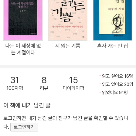
과, 시조시인 4명의 시선집 1권, 연변 교포 시선집 1권, 평론가 10
명이 엮은 기념 시집 6권 등으로 이루어진 한국 최초, 최대 규모
의 시집 시리즈이다. 최근 통쇄 82쇄를 돌파한 기형도의 『입 속
의 검은 잎』에서부터, 황지우의 『새들도 세상을 뜨는구나』(통쇄
63쇄), 이성복의 『뒹구는 돌은 언제 잠 깨는가』(52쇄), 최승자의
『이 시대의 사랑』(46쇄) 등 당대의 굵직한 베스트셀러이자 꾸준
나는 이 세상에 없
시 읽는 기쁨
혼자 가는 먼 집
는 계절이다
한 스테디셀러들을 다종 보유하고 있다. 격동의 역사와 함께 꾸준
히 변화해온 문학의 현장 한복판에서 인간과 삶에 대한 본질적 탐
문을 참신한 언어와 상상력으로 묻고 답해온 많은 시인들의 뜨거
읽고 싶어요 16명
31
8
15
운 열정이 담긴 문학적 ‘사건’으로서 문학과지성 시인선은 2017
읽고 있어요 20명
100자평
리뷰
마이페이퍼
년 여름 500호를 맞았다. 천천히, 그러나 꾸준히 세계를 향해 나
읽었어요 91명
아간 40년의 역사 문학과지성사는 시인선에 100권의 시집이 추
이 책에 내가 남긴 글
가될 때마다 그것을 기념하기 위한 앤솔러지 시집을 출간해왔다.
100호 시집 『길이 끝난 곳에서 길은 다시 시작되고』(김주연 엮
로그인하면 내가 남긴 글과 친구가 남긴 글을 확인할 수 있습니
음, 1990)를 시작으로, 100번대 시집들의 서시序詩만을 묶은
다.
로그인하기
『시야 너 아니냐』(성민엽 정과리 엮음, 1997), 200번대 시집들