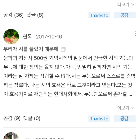
한 항복기쁘다 우리 철판깔았네최승자 『이 시대의 사랑』(1981)
이유이기도 하다. 현재만이 아니라 미래, 즉 가능성을 보고 살아
더보기
각해봤다. 김재인 교수 책은 이곳저곳에서 2017 추천 책으로 뜨
책에 파묻혀 지내는 것도 좋지만 좀 더 여유로웠으면 좋겠다는 생
가는 존재, 그것이 바로 인간 아니던가. 그런 가능성을 믿도록 하
공감 (
36
)
댓글 (8)
고 그러던데 참 비교가.... 나라도 이 책의 진가를 좀 더 알리고 싶
각을 늘 합니다. 여행지에서도 돌아다니기보다 책을 읽는 중생이
는 것, 그것이 바로 시라는 것. 그런 역할을 충실히 한 시들이 여
었다. ※《포스트휴먼이 온다》읽은 데까지 평 《포스트휴먼이 온
잖아ㅎㄱㅎ);;일상도 인생에서는 여행이지만 짧은 인생, 반짝반
기에 있다. 꽤나 긴 시간에 걸친 시들이니, 공통점과 더불어 차이
다》 를 읽다 보니 이시구로 《나를 보내지마》 소재인 '장기이식을
짝할 여행 많이 합시다~
연록
2017-10-16
메뉴
점도 느낄 수 있다. 천천히 시 하나하나를 음미해보는 것도 좋을
위한 인간 클론'이 현실 속에 나오긴 힘들어 보인다. 우리 모르게
우리가 시를 불렀기 때문에
것이다. 시집이 우리를 부르고 있으므로, 우리도 읽어줌으로써 다
이미 있다면 또 모르지만(음모론...) 그전에 기술의 특이점만큼이
문학과 지성사 500권 기념시집의 발문에서 언급한 시의 기능과
시 시를 불러내야 하므로.
나 인간도 특이점을 넘을 것 같다. 바로 '포스트휴먼'. 복잡한 절차
무능에 대한 정의는 옳지 않다.아니, 엄밀히 말하자면 시의 기능
없이 몸을 쉽게 바꿀 수 있다면? 뇌 이식으로 정신까지도 간편 복
이라는 말 자체는 성립할 수 없다.시는 무능으로써 스스로를 증명
사. 이게 황당할 정도로 먼 얘기 같다면 문제 발생 전에 신체에 이
하는 장르다. 나는 시의 효용은 바로 그것이라고 믿는다.모든 것
식한 컴퓨터로 자체 해결하는 방법은 그리 멀지 않은 거 같다(돈
이 효용가치로 재단되는 현대사회에서, 무능함으로써 존재할 수
이 문제지...) 사실 이러한 상황이 더 복잡한 딜레마다. 어디까지
있는 것들도 있다.어떻게 보면 이것은 태생적으로 시가 가진 한계
가 나이고 어디까지가 인간인가. 여전히 인류는 정신과 물질이라
더보기
이자 곧 가능성이다.
는 이원론적 사고방식, 실재와 가상으로 구분하는 형이상학적 개
공감 (
9
)
댓글 (0)
념 구분에서 크게 벗어나고 있지 못한데 이 사고방식이 깨질 특이
점은 과연 언제일까. '트랜스휴머니즘은 응용이성을 통하여, 다시
메뉴