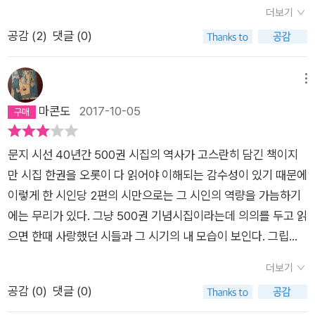
더보기
공감 (
2
)
댓글 (0)
메뉴
마콘도
2017-10-05
문지 시선 40년간 500권 시집의 역사가 고스란히 담긴 책이지
만 시집 한권을 오롯이 다 읽어야 이해되는 감수성이 있기 때문에
이렇게 한 시인당 2편의 시만으로는 그 시인의 역량을 가늠하기
에는 무리가 있다. 그냥 500권 기념시집이라는데 의의를 두고 읽
으면 한때 사랑했던 시들과 그 시기의 내 모습이 보인다. 그립기
도 하지만 전체적으로는 싫은 20대. 문지 시선과 함께 한 시기를
더보기
건너왔다. 다시 읽어도 여전히 좋은 황동규, 마종기, 조정권, 김명
공감 (
0
)
댓글 (0)
인, 이성복, 황지우, 기형도, 장석남, 유하, 함성호, 문태준. 더 읽