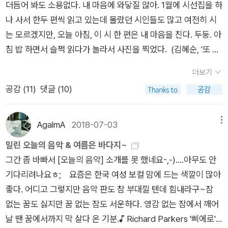
더듬어 봐도 소용없다. 내 마음에 와닿질 않아. 1월에 시선집을 하
것들이 전혀 쓸데없단 이야기를 하는 것은 아니다. 다만, 뭔가 집
나 사서 한두 편씩 읽고 있는데 몰랐던 시인들도 많고 여전히 시
중하기도 힘들고 그런 시간을 내기도 힘든 이런 시절에 온전히 삶
는 모르겠지만, 오늘 아침, 이 시 한 편은 내 마음을 친다. 두둥. 아
그 자체와 나 자신에 집중하며 생각하며 느낄만한 매개가 되기에
침 밥 하면서 슬쩍 읽다가 놀라서 사진을 찍었다. (김혜순, '또 하
는 거리가 있다는 말이다. 그런 측면에서 시는 참 좋다. 세상의
나의 타이타닉 호') 남편과 나는 아침에 빵 (쪼가리)에 커피를 마
모든 시들은 낱개 포장이다. 한 번 뜯으면 다 먹어야 하는 과자가
더보기
시는 편이라 아침상 차리는 스트레스는 없다. 이 얼마나 복된 일
아니다. 생각날 때마다 한 편씩 들여다 보고, 깊게 생각할 수 있
공감 (
11
)
댓글 (10)
인가, 했더니 막내가 아침엔 꼭 밥에 국을 먹어야 겠다고;;;;; 인생
다. 하루에 시집 한 권을 꼭 다 읽어야 할 필요도 이유도 없다. 그
살아가면서 언젠가는 만나게 되는 아침밥의 공포인건가. 오늘 아
나름 책을 읽는다는 사람들에겐 독서 습관이나 관성이 있을 것이
침은 국은 패스, 어제 지어둔 밥에 깨와 참기름을 섞어 뭉치고 구
AgalmA
2018-07-03
메뉴
다. 책 한 권을 하루나 이틀 안에 다 읽어야 한다는 식의... 그러나
운 스팸과 묶어서 무스비를 만들었다. 아침 마다 압력솥에 쌀을
밀린 오늘의 음악 & 여름은 바다지~
적어도 시집과 관련해선 그런 식의 물량주의, 성과주의는 필요치
안치는 시인의 마음, 그 솥은 어쩌면 예전 타이타닉 호의 해채된
그간 좀 바빠서 [오늘의 음악] 소개를 못 했네요-,-)....아무도 안
도 않을 뿐더러 오히려 나쁘다고 생각한다. 대용량 과자를 한번
쇳덩이였을지도 모른다. 솥을 에워싸는 불의 파도, 아, 그 열기와
기다리려나요ㅎ; 요즘은 한국 여성 보컬 맘에 드는 색깔이 많아
뜯었으니 빨리 먹어야 한다는 강박에서 맛도 모르고 먹어치우는
매일 반복되는 쌀, 솥, 밥, 아침, 하루의 시작, .... 지겹고 몸에 배인
좋다. 어디고 그렇지만 음악 판도 참 부대낄 텐데 힘내라구~잠
것과 뭐가 다를까. 시집은 달력처럼 생각할 수 있을 때 가장 좋
리듬. 막둥이의 아침밥을 몇 번이나 더 해줘야 하나 세보다가 ...
없는 꿈도 싫지만 꿈 없는 잠도 서운하다. 영감 없는 잠에서 깨어
다. 1개월마다 한 장을 넘겨야만 하는 그 지루한 시간들의 연속이
말았다.
날 땐 꿈에서까지 막 살다 온 기분.♪ Richard Parkers '삐에로'♪
달력이듯이 시집도 그렇게 대할 수 있어야 정말 제대로 그 맛을