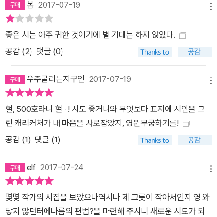
봄
2017-07-19
메뉴
로 구성하였다. 새로운 시작을 위한 과제들과 함께 선 출발점 19
90년대 이후 지속적으로 제기되어온 시의 위기론까지 논하지 않
좋은 시는 아주 귀한 것이기에 별 기대는 하지 않았다.
더라도 시를 읽는 독자들이 점차 감소되어온 오늘날, 시를 오직
공감 (
2
)
댓글 (0)
시 쓰는 사람과 문학 애호가 일부에게만 가치 있는 것으로 치부하
는 기류도 적지 않다. 또한 많은 예술 종사자들이 겪듯 부족한 사
우주굴리는지구인
2017-07-19
회적 안전망 탓에 시인들의 생존 자체도 위협받는 실정이다. 한편
메뉴
억압 없는 삶의 가능성을 상징해온 시를 장르 자체로 신비화하거
헐, 500호라니 헐~! 시도 좋거니와 무엇보다 표지에 시인을 그
나, 시인 자체를 낭만화하여 누군가에게 억압으로 기능할 수 있도
린 캐리커처가 내 마음을 사로잡았지, 영원무궁하기를!
록 한 일도 뼈아프게 지적되었다. “무용한 것의 쓸모”, 권력과 무
관한 존재로서 읽고 쓰는 이들을 해방되게 하는 예술로 오래 함께
공감 (
1
)
댓글 (1)
해온 시는 여러 당면 과제를 안은 채 우리 앞의 시간들을 치열하
게 살아나가야 할 것이다. “문학의 자율성을 유지하면서 문학과
elf
2017-07-24
메뉴
사회의 복잡한 연관을 추적한다는 문지의 고유한 특징”(문학평
론가 정과리)을 살리면서도 “전위의 언어로 최극단의 세계
몇몇 작가의 시집을 보았으나역시나 제 그릇이 작아서인지 영 와
를”(시인 이원) 이루어낸 <문학과지성 시인선>은, “당분간 시의
닿지 않던터에나름의 편법?을 마련해 주시니 새로운 시도가 되