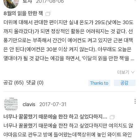
로쟈
2017-08-06
말해서 노화를 제거하고 인간의 지적, 신체적, 심리적 능력을 대
8월의 읽을 만한 책
폭 향상시키는 데 두루 이용될 수 있는 기술 개발을 통하여 인간
더위에 대해서 관대한 편이지만 실내 온도가 29도(낮에는 30도
의 조건을 근본적으로 개선하는 가능성과 희망을 높여주는 지적
까지 올라갔다)가 되면 정상적인 활동은 어려워지는 것 같다. 선
이고 문화적인 운동이다.' - 1998년 옥스퍼드 철학자 닉 보스트
풍기만으로는 부족해서 간간이 에어컨도 켜고 있지만 근본 대책
롬 주도 아래 결성된 '트랜스휴머니스트 협회' 선언 중. 트랜스휴
은 안 된다(에어컨은 30분 이상 켜지 않는다). 아무래도 오늘은
머니즘에 숨어있는 기능주의, 우생학적인 관점이 문제적이긴 하
열대야가 될 것 같다는 예감을 하면서, '이달의 읽을 만한 책'을 고
지만 미래 방향성을 짐작게 해 흥미롭다. 같이 읽고 있던 김재인
른다. 휴가철에 읽을 만한 책을 겸해서. 뉴스를 보니 오늘 휴가
《인공지능의 시대, 인간을 다시 묻다》 보다 좀더 사회 접근적이
더보기
에서 돌아온 문재인 대통령은 <명경만리> 3부작을 읽고 추천했
고 시원시원하게 논의를 진행해(어디까지나 내 기준) 재밌게 읽
공감 (
65
)
댓글 (0)
다고. 2권짜리로 알고 있었는데, 이번 여름에 한 권이 추가되어 3
고 있다. 하이데거 《존재와 시간》까지 거론하고 있지만 저자가
부작이다. 이런 책은 대통령 비서실에서 고르는 것일까? 1. 문학
어렵게 풀고 있진 않다. 겁먹지 마시길~※※《나를 보내지마》와 같
예술 문학쪽으로는 이번에 500권을 돌파한 문지시인선으로 고
이 읽을 필독서 한나 모니어_마르틴 게스만 《기억은 미래를 향
clavis
2017-07-31
메뉴
른다. 기념시집으로 <내가 그대를 불렀기 때문에>(문학과지성
한다》 난 e-book 소화 속도가 더 느려; 진도가 안 나가서 도서관
너무나 꿀꿀했기 때문에술 한잔 하고 싶었다하지...
사, 2017)가 나왔고, 그 전에는 인기 시인 심보선의 <오늘은 잘
가서 종이책으로 빌렸다. 이 책도 내가 희망도서로 신청해 비치해
너무나 꿀꿀했기 때문에술 한잔 하고 싶었다하지만 여의치도 않
모르겠어>가 출간되었다. 그 전에 나온 건 서정학 시인의 <동네
둔 것ㅎ 필요할 거 같은 책을 도서관에 두니 나름 편하다ㅎㄱㅎ
아마음으로 관두고 방에 들어왔는데책상위에 놓인 와이트 와인