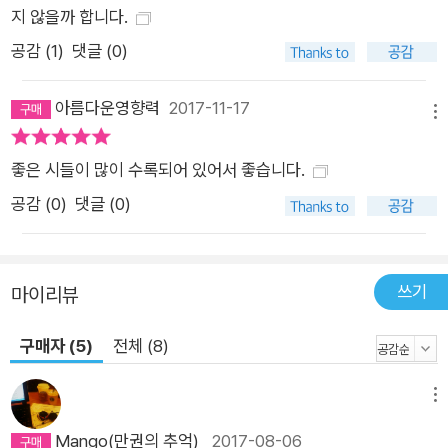
가능보다 시의 무능이 더 많이 증명되더라도, 오로지 시만이 할
지 않을까 합니다.
수 있는 일이 있다는 사실이 쉽게 증명되지 못하더라도” “오래도
공감 (
1
)
댓글 (0)
록 살아남아 스스로 자신의 역사를 갱신하고 결국에는 시의 가능
을 증명하는 일을 하길 희망한다”(문학평론가 조연정). 앞으로의
아름다운영향력
2017-11-17
메뉴
40년, 새로운 500권의 시집으로 시를 통해 ‘누군가의 삶이 전혀
다른 것이 될 수도 있다는 믿음’이 지켜질 수 있길 기대한다.
좋은 시들이 많이 수록되어 있어서 좋습니다.
공감 (
0
)
댓글 (0)
쓰기
마이리뷰
구매자 (5)
전체 (8)
메뉴
Mango(만권의 추억)
2017-08-06