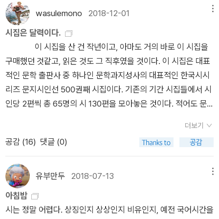
wasulemono
2018-12-01
메뉴
시집은 달력이다.
이 시집을 산 건 작년이고, 아마도 거의 바로 이 시집을
구매했던 것같고, 읽은 것도 그 직후였을 것이다. 이 시집은 대표
적인 문학 출판사 중 하나인 문학과지성사의 대표적인 한국시시
리즈 문지시인선 500권째 시집이다. 기존의 기간 시집들에서 시
인당 2편씩 총 65명의 시 130편을 모아놓은 것이다. 적어도 문
지 출신 대표시들의 모음이라고 할 수 있다. 물론 시인당 2편은
더보기
너무 적기도 하고, 또 편찬자의 취향이 반영된 결과이기는 하지
공감 (
16
)
댓글 (0)
만, 난 이 정도라도 이렇게 모아져 나온 게 너무 반가웠다. 살면
살수록 무엇에 기대 살아가야 하는 걸까를 생각하게 된다. 그럴
때마다 내 삶에 대해 어딘가에 누군가에게 털어놓고 싶고 또 누군
유부만두
2018-07-13
메뉴
가의 속내도 알아보면서 그렇게 생각을 정리하거나 다독이고 또
아침밥
삶을 위로할 무언가가 필요함을 느낀다. 그럴 때, 가장 좋은 건 영
시는 정말 어렵다. 상징인지 상상인지 비유인지, 예전 국어시간을
화나 소설같은 번다한 이야기들은 아닌 것같기도 하다. 물론 그런