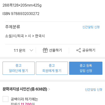
288쪽
128*205mm
425g
ISBN 9788932030272
주제분류
신간알림 신청
소설/시/희곡
>
시
>
한국시
선물하기
공유하기
중고
중고
중고 등록
알라딘에 팔기
회원에게 팔기
알림 신청
문학과지성 시인선 (총 638권)
신간알림 신청
공백이라 하기에는
판매가
11,700
원