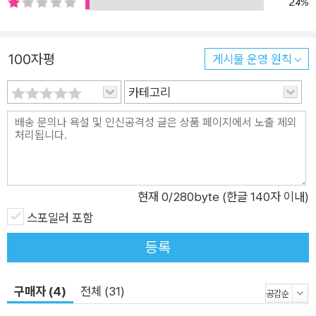
2.4%
고 쓸모 있는 것으로 읽어주는 독자들이 있었기 때문에 온전히 그
자신의 가능성을 발산할 수 있었던 행복한 시절의 시들이었다고
도 말할 수 있다. 이 시들이 있었기에 우리는 우리의 삶이 구원될
100자평
게시물 운영 원칙
수 있다는 믿음을 포기하지 않을 수 있었으나, 그러한 믿음이 거
꾸로 이 시들을 살게 한 것도 사실이다. 문지 시인선이 40년간 5
카테고리
00권의 시집을 낼 수 있었던 것은 시와 우리가 철저히 서로에게
의지했기 때문에 가능했다.” - 조연정 발문, 「우리가 시를 불렀기
때문에」에서 500번째 시집이자 시리즈 내 전종을 대상으로 기획
된 기념 시집 『내가 그대를 불렀기 때문에』는 초판이 출간된 지 1
0년이 지나도록 독자들의 꾸준한 사랑을 받으며 세월에 구애됨
현재
0
/280byte (한글 140자 이내)
없이 그 문학적 의미를 갱신해온 시집 85권을 선정하여, 편집위
스포일러 포함
원을 맡은 문학평론가 오생근, 조연정의 책임하에 해당 시집의 저
등록
자인 65명의 시인마다 각 2편씩의 대표작을 골라 총 130편을 한
데 묶었다. 제목은 수록작 중 황지우 시인의 「게 눈 속의 연꽃」의
구매자 (4)
전체 (31)
구절 “내가 그대를 불렀기 때문에 그대가 있다”의 일부를 차용하
였고, 시와 함께 발문과 시인 소개, 그리고 그간의 시집 목록 등으