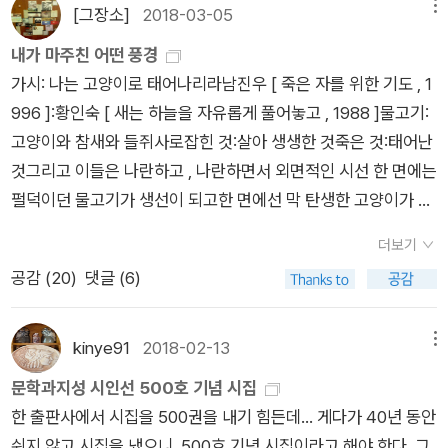
생운동을 했던 순수문학을 했든 이런 시들를 쓰며 자신의 문학세
[그장소]
2018-03-05
메뉴
각이 들게 만들었다는 것 자체가 이 뮤지션의 빛나는 가치인지를
계를 키워갔다고 그들의 한국문학자체가 폄하되는 건 아니잖는
내가 마주친 어떤 풍경
알리는 방증이지. 키치적이면서도 이런 스타일 음반을 일찍부터
가? 마찬가지로 어두운 시라거나 풍자한다는 분위기때문이라
가시: 나는 고양이로 태어나리라남진우 [ 죽은 자를 위한 기도 , 1
선보였던 Sufjan Stevens 생각도 잠시 났다. 명반으로 꼽히는
서 문학에서도 꺼려져서는 안된다.이 출판사의 시들은 평범한
996 ]:황인숙 [ 새는 하늘을 자유롭게 풀어놓고 , 1988 ]물고기:
[Illinois](2005)는 필청 음반 비 오는 날 들으니 뽀송뽀송하구만
소재나 일상의 일들을 감정적으로 승화시켜 상징적이면서도 문
고양이와 참새와 들쥐사로잡힌 것:살아 생생한 것죽은 것:태어난
~ 최근 한국에서 입소문 인기였던 퀴어 영화 <Call Me By Your
체가 시원스러워 흥미롭다.긴 시들은 아니지만 읽을만하다.시인
것그리고 이들은 나란하고 , 나란하면서 외면적인 시선 한 면에는
Name>에 그의 곡이 많이 들어갔다. 영화 음악 좋다는 평도 자자
들이 시를 쓰며 인간에 대한 감정와 자연에대한 고백이랄까..작
펄덕이던 물고기가 생선이 되고한 면에선 막 탄생한 고양이가 앞
했는데 역시 이런 뮤지션의 곡을 넣을 정도면.비도 오고, 차가 다
자들이 때로는 날카롭게 식탁위의 물고기를 통해 때로는 낭만적
으로 누릴 것을 노래해꼬마 참새는 잡지 않겠다고 말해 생선은 식
식었네.... ● 바다 구경 지난번 통영 여행이 우중 고생이었
인 자연과 감정을 통해 시를 쓴 탓인지 시가 회화적이랄까?애잔
더보기
탁에 올라 제 가시를 온전히 보여주고고양이는 사뿐사뿐 까치처
기에 다시 한 번 도전~다행히 비는 오지 않았으나 더웠다. 오랜
하다고나 할까?문학을 전공한 이가 아닌데도 시를 쓰는 이들이
공감 (
20
)
댓글 (6)
럼 뛰어다녀눈을 돌리면 물고기 휙 잡아 챌 수 있지만다만 너른
만에 순방향 좌석의 기차를 탔다. 안녕, 반짝반짝, 바다, 사람...
있다.대부분의 시들이 여성의 섬세한 감정으로 그린 듯 한 시라
벌판으로 나갈 뿐이야어젯밤엔 이 극명한 조우를 보지 못했고오
모든 것이 다.숙소에서 시원한 에어컨 속에 음악 가득 띵가띵가
고나할까?정현종의 ' 떨어져도 튀는 공처럼'이나 남진석의 '나는
늘 아침은 그것들을 마주하는 내가 있지나는 생선도 고양이도 좋
휴식 후 밖으로.... 허름한 밥 & 술집에 낙서가 명언! 일찍 일
kinye91
2018-02-13
메뉴
고양이로 태어나리라라'던가 '가시'가 사회부조리와 풍자를 담고
아 ㅡ#문학과지성사#내가그대를불렀기때문에#가시#남진우_
어나 바다 구경하고 반신욕하며 시집 읽기 「붕붕거리는 추억의
문학과지성 시인선 500호 기념 시집
있다면 낭만적 시인들인 여전히 낭만적인 시들을 남겼다.저 많
시#나는고양이로태어나리라#황인숙_시#문지시인선500호기
한때」세상에서 내가 본 것은 아픈 사람들과 아프지 않은 사람들,
한 출판사에서 시집을 500권을 내기 힘든데... 게다가 40년 동안
은 별들은 다 누구의 힘겨움일까... (장석남의 지금은 간신히 아
념시집
살아있는 것들의 끝없는 괴로움과죽은 것들의 단단한 침묵들, 새
쉬지 않고 시집을 냈으니. 500호 기념 시집이라고 해야 한다. 그
무도 그립지 않을 무렵)을 보면 시인이 남성인가 여성이 아닌가