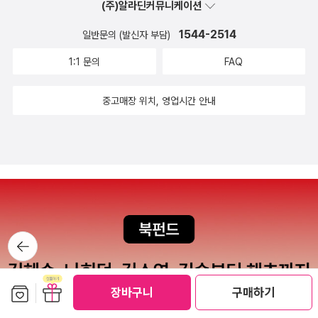
(주)알라딘커뮤니케이션
도 하다는 건 이번에 처음 알았다. 인간관계에 관한 무도인의 조
금 작가에게 전하는 일침과 따스한 성품을 엿볼 수 있는 인터뷰
언으로도 의미가 있다. '이 책에는 공동체를 유지하는 데 필요한
등등 이번 호도 정말 알차다~ 5만 원 이상 살 때 2천 원 추가 마
1544-2514
일반문의 (발신자 부담)
‘공생의 기술’을 연마하고 사람들에게 전수하는 일에 평생을 바친
일리지도 받을 수 있는 비도서로 구분돼 더욱 효자다ㅎ! 혹시 이
1:1 문의
FAQ
사람만이 할 수 있는 이야기가 담겨 있다. 40년 넘게 합기도를 수
걸 노리고 가격을 이렇게 정하신 건가 싶을 정도ㅎㅎ; #과학 존
련한 무도인이자, 첫 결혼에 실패하고 십 년 넘게 홀로 아이를 키
밀러 《전체를 보는 방법》이 책으로 복잡한 복잡계 정리 좀 하
중고매장 위치, 영업시간 안내
워보기도 한 인생 선배의 이야기가 흥미진진하다.' 역사 쪽에서
자! #소설리처드 플래너건 《먼 북으로 가는 좁은 길》(2014
는 주경철 교수의 <주경철의 유럽인 이야기>(휴머니스트, 201
맨부커상)톨스토이 《전쟁과 평화》 넘 안 읽혀서 좀 더 현대 전쟁
7)를 고른다. <그해, 역사가 바뀌다>(21세기북스, 2017)까지
이야기로 도망ㅎ; 이 세상에서우리는 지옥의 지붕을 걷는다.꽃을
포함하면, '주경철 세트'가 되겠다. 두꺼운 역사 책으로는 프랑
응시하면서.ㅡ잇사(하이쿠, 차례 중) 왜 태초에는 항상 빛이 있는
스 역사학자들의 <몸의 역사> 시리즈가 있다. 전3권 가운데 이
걸까? 도리고 에번스에게 최초의 기억은 어머니, 할머니와 함께
번에 2권이 나왔다. 프랑스 역사학의 장기를 보여주는 게 아닌가
앉아 있던 교회 안으로 햇빛이 쏟아지던 모습이었다. 나무로 지은
싶다. 그런 책으로는 작년에 나온 <날씨의 맛>(책세상, 2016)도
교회. 눈부신 빛. 자신을 반기는 그 초월적인 빛 속을 아장아장 들
뒤로가
기
대표적이었다. 3. 사회과학 주진우 기자의 <주지운의 이명박
락거리다가 여자들의 품에 안기던 자신. 그를 사랑하던 여자들.
추격기>(푸른숲, 2017)와 한국사회와 언론의 문제를 짚어본 책
바다에 들어갔다가 해변으로 돌아오는 것과 비슷했다. 몇 번이나,
보관함담기
선물하기
장바구니
구매하기
으로 MBC 해직기자 박성제의 <권력과 언론>(창비, 2017), 그
몇 번이나.네게 축복이 깃들기를. 어머니가 그를 안았다가 다시