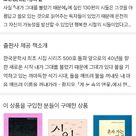
사실 『내가 그대를 불렀기 때문에』에 실린 130편의 시들은 그것을 아
름답고 쓸모 있는 것으로 읽어주는 독자들이 있었기 때문에 온전히
그 자신의 가능성을 발산할 수 있었던 행복한 시절의 시들이었다고도
말할 수 있다. 이 시들이 있었기에 우리는 우리의 삶이 구원될 수 있다
는 믿음을 포기하지 않을 수 있었으나, 그러한 믿음이 거꾸로 이 시들
출판사 제공 책소개
을 살게 한 것도 사실이다. 문지 시인선이 40년간 500권의 시집을
한국문학사 최초 시집 시리즈 500호 돌파 앞으로의 40년을 향
낼 수 있었던 것은 시와 우리가 철저히 서로에게 의지했기 때문에 가
한 새로운 시작 내가 그대를 불렀기 때문에 그대가 있다 불을 기
능했다.
억하고 있는 까마득한 석기 시대, 돌을 깨뜨려 불을 꺼내듯 내 마
음 깨뜨려 이름을 꺼내가라 - 황지우, 「게 눈 속의 연꽃」에서 한국
시단의 주요 장면을 담아낸 최대 규모 컬렉션 지난 40여 년간 한
국 현대 시사에 선명한 좌표를 그려온 <문학과지성 시인선>이
이 상품을 구입한 분들이 구매한 상품
어느덧 통권 500호를 돌파하여 기념 시집 『내가 그대를 불렀기
때문에』를 출간했다. 1978년 황동규의 『나는 바퀴를 보면 굴리
고 싶어진다』로 시작한 문지 시인선은 시인 211명의 시집 492권