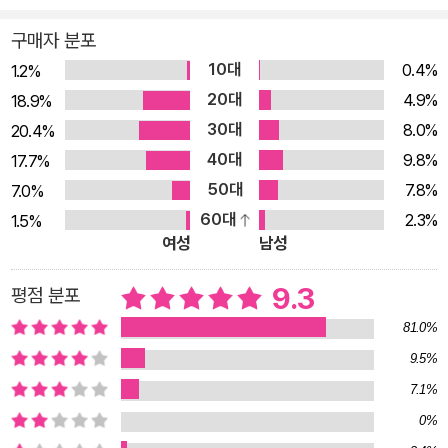
에서 사랑에 관한 시를 고른 『쨍한 사랑 노래』(박혜경 이광호 엮
구매자 분포
음, 2005), 300번대 시집에서 ‘시인의 자화상’을 주제로 시인들
10대
0.4%
1.2%
의 자선작을 모은 『내 생의 중력』(홍정선 강계숙 엮음, 2011)이
20대
4.9%
18.9%
차례대로 출간되었다. 시인선이 시작된 지 12년 만에 100호가 출
30대
8.0%
20.4%
간된 이래, 약 6~8년 주기의 속도로 100권씩 시집이 누적되어왔
40대
9.8%
17.7%
다. 발문에서 평론가 조연정이 지적했듯, 지난 40년간 한국 사회
50대
7.8%
7.0%
에서 문학의 위상이, 특히 시의 위상이 어떻게 축소되어왔는지를
60대
2.3%
1.5%
생각해보면, 일정 기간 동안 큰 편차 없이 차곡차곡 시집을 출간
여성
남성
한 일은 그 자체로도 의미가 크다. 또한 올해 출간된 도서를 포함
한 시인선 전체 499권 중 약 88%에 해당하는 439권이 한 회 이
9.3
평점 분포
상 중쇄되었다는 사실은, 문학과지성 시인선이 자족적인 수준에
81.0%
머무른 것이 아닌 독자와 세계를 향해 꾸준히 나아갔다는 증거라
9.5%
고 읽힐 만하다. 시인과 독자가 함께 만든 500번째 책 “이번 시
7.1%
집은 독자가 만든 시집이라 해도 과언이 아니다. [……] 사실 『내
0%
가 그대를 불렀기 때문에』에 실린 130편의 시들은 그것을 아름답