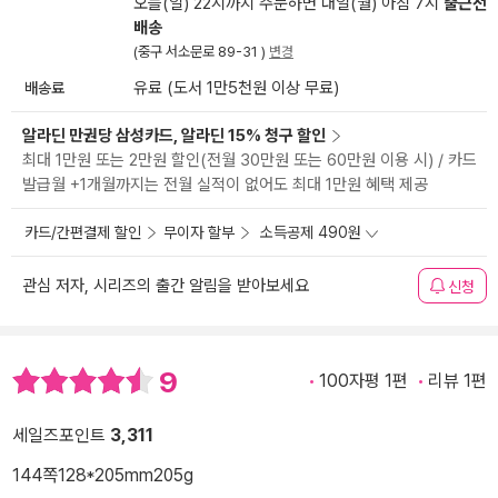
오늘(일) 22시까지 주문하면 내일(월) 아침 7시
출근전
배송
(중구 서소문로 89-31 )
변경
배송료
유료 (도서 1만5천원 이상 무료)
알라딘 만권당 삼성카드, 알라딘 15% 청구 할인
최대 1만원 또는 2만원 할인(전월 30만원 또는 60만원 이용 시) / 카드
발급월 +1개월까지는 전월 실적이 없어도 최대 1만원 혜택 제공
카드/간편결제 할인
무이자 할부
소득공제 490원
관심 저자, 시리즈의 출간 알림을 받아보세요
신청
9
100자평 1편
리뷰 1편
세일즈포인트
3,311
144쪽
128*205mm
205g