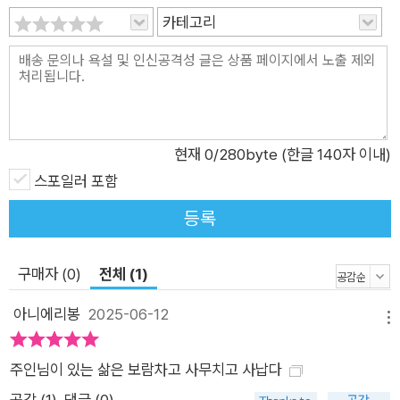
바구니에 끼어들어 “이렇게 하라고/저렇게 하라고” 일러주는 보
카테고리
조 영혼은 ‘나’에게도 “친구들 옆에도” 있다. 그들은 모여 웃으며
“보람차고/사무치고 사”나운 삶의 애환을 늘어놓고, ‘섬기는 이
이자 주인님’이 없는 자리에서 입방아를 찧기도 한다. ‘나’는 보조
영혼이 이끄는 대로, 고통을 감내하며 “열매를 매만지”는 삶을
이어나간다. 그렇게 보조 영혼의 “아름다운 꿈을 이해하며 계속
현재
0
/280byte (한글 140자 이내)
상처받는다”(「보조 영혼」). 이어지는 시편들은 지옥과 천국, 지상
스포일러 포함
의 광경을 차례로 보여준다. 지옥에는 부지런히 “꽃을 심”(「지옥
에 간 사람들은 꽃을 심어야 한다」)는 사람들이 있다. “저기요./저
등록
예요 들리나요 저 좀 보세요”라고 천국을 향해 말을 거는 사람들.
“마음을 훔칠 만한 것이라면 환히” 보이는 천국에서 “꽃 머리들
구매자 (0)
전체 (1)
이 호수의 잔물결처럼/일렁”이는 광경은 아름다울 것이다. 그 매
아니에리봉
2025-06-12
혹에 이끌려 “함께/꽃을 심으러 가고” 말았기에 “천국에는 아무
메뉴
도 없다”(「천국」). 천사는 저도 모르게 어느덧 “휘청,/서울까지
주인님이 있는 삶은 보람차고 사무치고 사납다
따라”(「서울」)와 있다. 그간 김복희 시의 새로운 시적 주체들이
화자의 호기심과 접근에 의해 정체성을 부여받았다면, 보조 영혼
공감 (
1
)
댓글 (0)