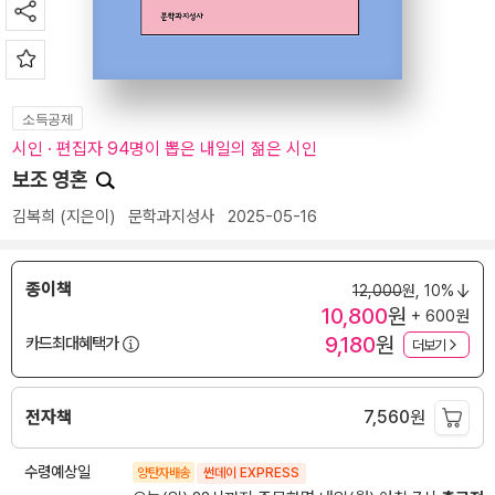
소득공제
시인 · 편집자 94명이 뽑은 내일의 젊은 시인
보조 영혼
김복희
(지은이)
문학과지성사
2025-05-16
종이책
12,000
원,
10%
10,800
원
+ 600원
9,180
원
카드최대혜택가
더보기
전자책
7,560
원
수령예상일
양탄자배송
썬데이 EXPRESS