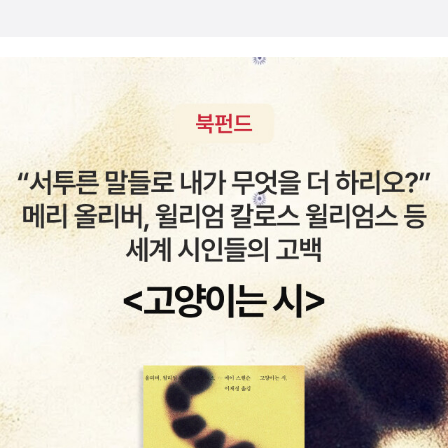
삶을 훔치고 싶지만 적당하게 사는 사람이 있기는 할까. 적당해
것처럼. ‘아름다움’에 가닿기 위한 치열한 투쟁 속에서 불연속적
보일 뿐 누구에게나 돈과 시체가 있다. 누구나 그립거나 슬프다.
으로 등장하는 “열매”-“사과” 이미지는 시집을 관통하는 묵직한
죽음은 시체를 남기고, 남은 자들은 그것을 처리해야 한다. 물리
메타포로 작용한다. 1부의 “열매”와 달리 3부의 「제단에 바치는
적으로, 행정적으로. 적당하게 처리했다고 믿을 수는 있지만 죽은
시」에서 “나무가 죽어도” “인간이 다 썩어도” 죽지 않는 한 알
이들은 적당히 사라지지 않는다. 여기 함께 있다. 우리는 그들을
의 “사과”는 “태양의 작은 자식 같”다. 제단 위에 놓인 “사과는
숨기기도 하고, 업기도 한다. 혼자 있는 사람은 없다.
요구한다”. “손가락” “목소리” “외로움”, ‘진짜 인간’이 줄 수 없
는 것을. 이렇듯 선명한 이미지를 통해, 우상에게 바쳐진 제물로
서의 목소리는 진짜가 아닌 가짜라는 것 그리하여 우상의 명령은
그 자체로 허상이라는 것을 시인은 꼬집고 있다. 데뷔 이후 시인
이 줄곧 보여준 발칙한 상상력을 고려해볼 때 성경의 몇 구절을
살짝 비틀어 읽는 것이 시집을 읽는 작은 힌트가 되어줄지도 모른
다. “이 동산에 있는 나무 열매는 무엇이든지” 따 먹어도 좋지만
선악과를 먹으면 “너는 반드시 죽는다”는 야훼의 경고. 아담이
이를 어기자 “혼자 있는 것이 좋지 않으니, 그의 일을 거들 짝을
만들어주”겠다 말한 야훼의 뜻. “진흙으로 빚어 만”든 “들짐승과