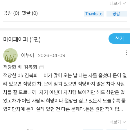
안 “무덤”(죽음) 대신 들고 다니는 머리, “누구보다 자유로”운 머
더보기
잠든 것처럼 얌전하고죽은 것처럼 안전해 보인다 가면이창밖을
리와 달리 머리를 “보따리처럼” 들고 다니는 ‘나’는 “머리의 종처
공감 (
0
)
댓글 (0)
비스듬히 내다보다 소파 쪽으로 천천히 돌아왔다움직임이 나와
럼” 굴며 “안타까운 시선을 받거나” “무시당”한다. 그러나 “결핍
크게 다르지 않지만다르다내면으로 가라앉지 않기 위해여자와
처럼” “잉여처럼도 보”이는 머리를 허벅지에 얹은 채 “앉아
소녀와 아기와 원숭이를섞지 않기 위해화면에 섞은 채얼굴을 얹
쉬”면서, “몸이 있는 곳으로” “자꾸 가려”는 머리를 내치지 않고
쓰기
마이페이퍼 (1편)
고얼굴을 중심으로비스듬히 앉았다 일어선다 *Pierre Huyghe,
“살살 쓰다듬으며 어”(「보따리」)른다. 이로부터 독자는 지상을
「Untitled(Human Mask)」(2014). 가면을 쓴 원숭이들이 진화
활보할 수 있지만 수많은 장애물과 충돌할 수밖에 없는 ‘몸’의 처
이누아
2026-04-09
메뉴
한 세상은 비극이다. 아니, 창에 비친 자신을 바라보는 시인의 시
지를 읽게 된다. 몸을 얻음으로써 더 큰 자유를, 한계 없는 자유를
선이 애처롭다. 천국과 지옥과 천사와 악마에 대한 이야기를 풀어
적당한 비-김복희
정신(“머리”)은 원하지만 그 일은 현실에서 불가능에 가깝다. 자
놓다가 문득, ‘여자와 소녀와 아기와 원숭이’를 확인하는 찰나. 인
적당한 비/ 김복희 비가 많이 오는 날 나는 차를 훔쳤다 문이 열
유로운 정신을 획득하고 나면 삶은 순순히 자유로워지는가. 머리
생의 기쁨과 슬픔에 대해 조금도 이해하지 못하거나 스스로 옭아
려 있으면 적당한 차. 문이 잠겨 있으면 적당하지 않은 차다 사실
와 날개는, 구속당하는 몸 없이 움직일 수 있는가. 시인은 날카로
맨 몇몇 프레임으로 사람과 세상을 바라보더라도 시작과 끝은 크
차를 잘 모르니까 차가 아닌데 차처럼 보이기만 해도 상관은 없
운 질문을 던지며 더 깊은 시 세계로 독자를 이끈다. ‘너’의 두 손
게 달라 보이지 않는다. 그러나, 눈에 보이는 게 전부가 아니라는
었고차가 어떤 사람의 희망이나 절망을 싣고 있든지 모를수록 좋
에 흘려주는 꽉 찬 꿈 인간과 비인간을 아우르는 순교적 사랑 비
사실을 깨닫기 전에 자신을 속여 감옥에 갇히고 또 누군가는 풀려
았지만차에 돈이 실려 있던 건 다른 문제다.돈은 원한 적이 없다.
밀은 별건 아니고, 네 가슴속에서 이런저런 일이 있었어…… 하고
나 새로운 세상과 다시 만난다. 현실 속에서 마주치는 개별적 인
차를 운전해 간 날 아무도 나를 찾지 않았다. 나에게는 차와 돈
사진을 찍은 다음 네 가슴속에 놓아두는 거야 그 위에 옷 더미와
더보기
간이 아니라 내 안에 숨어 있는 원숭이와 박쥐를 다시 만나는 순
이 있다.오는 날 입었던 옷과 비 오는 날 지나갔던 길이 있고 오