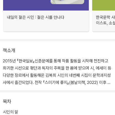
내일의 젊은 시인 : 젊은 시를 만나다
한국문학 사랑
이스트, 소설
책소개
2015년 『한국일보』신춘문예를 통해 작품 활동을 시작해 천진하고
희귀한 시선으로 평단과 독자의 주목을 한 몸에 받으며 시, 에세이 등
다양한 장르에서 활동해온 김복희 시인의 네번째 시집이 문학과지성
사에서 출간되었다. 전작 『스미기에 좋지』(봄날의책, 2022) 이후 3
년 만에 펴내는 시집이다.
목차
시인은 2024년, “ 나와 타자의 경계, 삶과 죽음의 경계, 인간과 사물
의 경계, 현실과 환상의 경계를 자유롭게 넘나들지만, 일상과 사회의
시인의 말