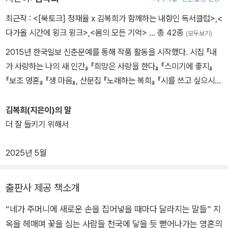
최근작 :
<[북토크] 정재율 x 김복희가 함께하는 내향인 독서클럽>
,
<
다가올 시간에 윙크 윙크>
,
<몸의 모든 기억>
… 총 42종
(모두보기)
2015년 한국일보 신춘문예를 통해 작품 활동을 시작했다. 시집 『내
가 사랑하는 나의 새 인간』 『희망은 사랑을 한다』 『스미기에 좋지』
『보조 영혼』 『생 마음』, 산문집 『노래하는 복희』 『시를 쓰고 싶으시다
고요』 『오늘부터 일일』 등이 있다. ⓒ현대시
김복희(지은이)의 말
더 잘 들키기 위해서
2025년 5월
출판사 제공 책소개
“네가 주머니에 새로운 손을 집어넣을 때마다 달라지는 말들” 지
옥을 헤매며 꽃을 심는 사람들 천국에 닿을 듯 뻗어나가는 영혼의