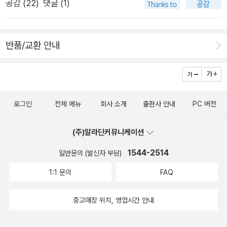
휴지와 먼지가 또 쌓이겠지 그게 네 가슴이고 그게 내가 기꺼이
공감 (
22
)
댓글 (1)
간, 그때가 오지 않아도 어쩔 수 없는 일이 아닌가. 이제 시집을
는 날 찍혔던 감시 카메라도 있을 것이다.돈 때문에 다 망칠지도
살고 싶은 네 가슴이고 그게 내가 몰래 쓴 시고…… 나는 어쩐지
펼칠 만큼은 여유가 생긴 거라는 위로 정도면 충분하다. 박쥐들은
모른다. 왜 이런 짓을 했어요 물어보면 문이 열려 있어서요. 그
속이 얹힌 것 같아 차가워진 손을 살살 주물러본다 ―「네 가슴속
어디에 살아요? 빈 집에 드는 빛 빛은 낙원 밖에도 있지 빛에 야
렇게 적당한 비처럼 대답하려고 했는데하는 수 없다. 다른 누가
에서 일어나는 일」 부분 김복희의 시에는 영혼의 해방을 바라며
반품/교환 안내
위는 것들은 무엇인지? 죽은 나무를 흔드는 바람 소리에 없는 마
차를 훔쳐 가도록 문을 적당히 열어두어야 할 것 같다. 어쩌면
“이런 건 삶이 아니라고/불 지르기 전에”라고 말하는 화자가 있
음과 마음에 없는 소리가 표정이 없는 대답과 대답을 잊은 표정이
시체가 아닐지도 모른다. 눈의 착각일지도 모른다. 정말로 돈이라
다. “살점을 베려면 피를 흘려야 하듯이” “세상을 이해해야”(「불
절망과 물정을 아는 희망이 죽은 것처럼 보이는 나무에 걸어놓은
면 만질 수 있어야 하는데. 차창을 두드리는 빗소리가 듣기 좋
지르기 전에」) 한다고 속삭이며 “이 몸을 어떻게 하면 좋겠느냐
이름표를 읽듯이 노을 지나 내려앉는 박쥐들을 센다 저는 죽었다
다. 오늘은 많은 비. 전역. 골고루 오는 날. 누가 차창을 두드린다
고” “나를 돕지 않을 신에게 기도”(「사람의 딸」)하는 화자가 있
로그인
전체 메뉴
회사 소개
출판사 안내
PC 버전
가 다시 살아났다고 생각 안 해요 박쥐들은 여기 살아요 이 몸속
등록되지 않은 시체를 등록하라는 내용의 고지서를 들고 왔다. 요
다. 그러나 2부에 들어서, “지옥을 다 태워도/천국이 되지 않는
에는 뼈도 내장도 없고요 박쥐들이 옮겨 다녀요 손대볼래요? 뼈
즘 누가 차를 그냥 가지고 다닙니까 뭣하면 제가 해드릴 수 도 있
다”는 서러운 깨달음은 “한 그루의 나무”에 영혼을 단단히 묶으
(주)알라딘커뮤니케이션
처럼 내장처럼 딱딱하거나 물컹할걸요 비명이 나올걸요 사람 귀
는데 여기서는 개인정보 보호법상 이게 불법이에요 어려우시면
려는 의지로 귀결된다. 필연적으로 도래할 죽음, 그로 인한 육체
에는 안 들릴 거지만서도…… 죽은 것처럼 보여도 이 몸은 절대로
1544-2514
경찰서 나오셔서 같이 하세요. 내가 원했던 건 이런 게 아니었
일반문의 (발신자 부담)
의 소실을 인정하면서도 다만 상상해볼 뿐인 천국을 품고 눈물을
병원에 보내지 마세요 박쥐들을 위험하게 만들고 싶지 않거든요
다. 하지만 나는 비 오는 날 시체를 업고 도로에 나섰다. 차를 끌
1:1 문의
FAQ
자아내는 삶을 “유유히 유영하기”(「묶기」) 위해 시인은 “나무를
천천히 나는 그 몸을 만져보았다 만지기 싫었지만 만져보았다
고 다니는 모두가 예사롭지 않아 보였다. 혼자 있는 사람을 절대
심”는다. 신에게 선택받은 ‘사람의 아들’이 아닌 “사람의 딸”로서
로 볼 수 없었다. ---------적당한 비, 적당한 차라는 게 있을
중고매장 위치, 영업시간 안내
스스로의 의지로 사람들이 쉴 “나무 그늘”(「서쪽에서 온 나무」)
까. 사실 차를 잘 모르듯 사람에 대해서도 모른다. 적당해 보이는
을 만든다. 그것만이 공포를 불식시키고 오늘을 일으키는 희망인