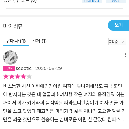
을 비롯한 ‘나’에게서 분화된 존재들은 보다 적극적으로 삶을 간
섭하는 존재다. 보살핌받는 대상에 머물지 않고 화자가 된 그들이
관찰한 ‘나’는 때로 미숙함을 드러낸다. “날개”가 있음을 감지하
쓰기
마이리뷰
면서도 “날지는 못”한 채 서글픈 가정법의 노래(“이 몸이 새라
구매자 (1)
전체 (1)
면/이 몸이 새라면”, 「죽음이 우리를 갈라놓을 때」)를 부르는
‘나’에게 “날개”는 궁극적으로 몸의 부속에 지나지 않는 자신의
메뉴
위상을 밝히며 ‘날기’의 주체로서 ‘나’의 잠재력을 강하게 환기시
킨다. 그러나 자유로이 날개를 펴 ‘날기’에 도달하는 것은 결코
sceptic
2025-08-29
“쉬운 일이 아니”다. 연작처럼 읽히는 두 편의 시를 보자. “기찻
길 옆 밭”에는 머리가 담긴 항아리가 있다. 목에 얹으면 “내게 딱
비스듬한 시선 어린애인가어린 여자애 맞나저해상도 흑백 화면
맞는 온전”한 “자유로운 머리” 머리를 찾아 몸들이 달려간다. 항
이 반사하는 것은 내 얼굴과소녀처럼 작은 여자의 움직임뭐 하는
아리에서 “줄줄이 딸려 나”오는 머리를 발견한 몸들은 이것저것
거야저 여자 카메라의 움직임을 따라보니원숭이가 여자 얼굴 가
잴 틈이 없어 아무것이나 붙잡고 자리에서 일어선다. 그러자 이제
면을 쓰고 있었다 매끄러운 머리카락 젊은 처녀의 고요한 얼굴 가
는 “부끄러운 줄도 모르고/몸이 어떻고 마음이 어떻고” 해대는
면을 씌운 것만으로 원숭이는 신비로운 어린 신 같았다 원피스를
“머리들이 몸을 달라고/굴러온다”(「밭에 갔어요」). 살아가는 동
입은 원숭이의 두 팔이벌거숭이 아기 인형을 안고 흔든다 인형은