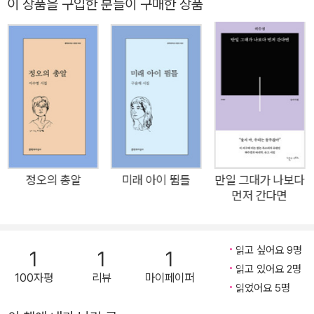
이 상품을 구입한 분들이 구매한 상품
어지는 시인 특유의 입말과 리듬감이 생생하게 출렁인다. 네번째
시집인 『보조 영혼』에 이르러 시인은 자유자재로 주체와 객체의
위치를 옮겨가며 자장을 넓힌다. 탄생에서 소멸로 이어지는 존재
의 숙명에 맞서, 육신에 갇혀 있던 아이, 이름, 날개, 박쥐, 요정,
바늘, 가죽, 비, 노을이 우르르 세상 밖으로 쏟아진다. 인간이기도
비인간이기도 한 존재들은 서로를 비추던 거울을 깨고 나와 마음
껏 뒤섞여 삶을 보듬는 노래를 짓는다. 질박한 풍경 속에 흩어져
살아가는 허기진 영혼을 위로하며 끼어들기 좋은 목소리로 열려
있는 총 50편의 시를 3부로 나누어 묶었다. 다음을 만드는 것은
정오의 총알
미래 아이 뜀틀
만일 그대가 나보다
다음이 있기를 바라는 마음이고 다음을 향해 움직이려는 용기이
먼저 간다면
며 움직임의 조건과 대가와 그럼에도 불구하고 희망을 헤아리는
말들이다. 그런 언어는 영영 날카로울 것이고, 종종 뒤주 같을 것
이며, 내내 더부룩할 것이다. 그리고 그 얹힌 기분으로부터 다시
읽고 싶어요 9명
1
1
1
무언가 꺼내어져 나올 것이다. 우리의 상자들이, 우리의 바늘들
읽고 있어요 2명
100자평
리뷰
마이페이퍼
읽었어요 5명
이. ―홍성희, 해설 「새 파일」에서 육체에 구속된 영혼의 날카로
운 외침 실패를 무릅쓰고 계속되는 희망의 속삭임 나? 날개, 오직