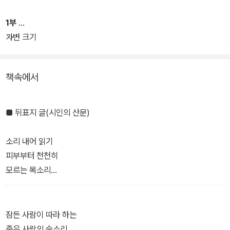
토대 위에 있어서 강한 현실감과 공감을 끌어낸다” “인간을 초과하는
목소리”(심사위원 김기택·임승유)라는 평을 받으며 제69회 현대문
1부
학상을 수상한 바 있다. 『내 이름을 부르는 소리』(현대문학, 2023)에
가변 크기
수록된 수상작 「내 이름을 부르는 소리」외 6편과 시인의 자선작 8편
이 이번 시집에 포함되어 있다.
책속에서
■ 뒤표지 글(시인의 산문)
소리 내어 읽기
피부부터 천천히
모르는 목소리
모르는 말 흐르는 것 듣기
바뀌어보기
잠든 사람이 따라 하는
죽은 사람의 숨소리