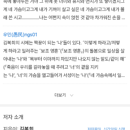
속에 놓아두는 거야 그 위에 옷 더미와 휴지와 먼지가 또 쌓이겠지그
게 네 가슴이고그게 내가 기꺼이 살고 싶은 네 가슴이고그게 내가 몰
래 쓴 시고……………나는 어쩐지 속이 얹힌 것 같아 차가워진 손을 살
살주물러본다-「네 가슴속에서 일어나는 일」 부분
우민(愚民)ngs01
김복희의 시에는 짝꿍이 되는 ‘나‘들이 있다. ˝이렇게 하라고/저렇
게 하라고 일러주는 ˝보조 영혼˝(「보조 영혼」)의 돌봄으로 일상을 살
아내는 ‘나‘와 ˝목부터 이마까지 차있지만 나오지 않는 말도/같이 해˝
(「죽음이 우리를 갈라놓을 때 주려고 ‘너‘의 곁을 지키
는 ‘나‘, ‘너‘의 가슴을 열고들어가 서성이는 ‘나‘(「네 가슴속에서 일어
나는 일)와 ˝
더보기
저자 소개
지은이:
김복희
저자파일
신간알림 신청