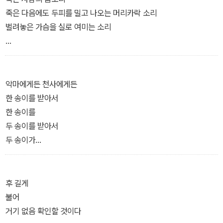
죽은 다음에도 두피를 밀고 나오는 머리카락 소리
벌려놓은 가슴을 실로 여미는 소리
세상에서 소리를 하나…… 데리고 갈 수 있다면
어떻게 할래?
―「내 이름을 부르는 소리」 부분
악마에게든 천사에게든
한 송이를 받아서
한 송이를
두 송이를 받아서
두 송이가
뼈가 마르도록 고요한 풍경이야
닿아도 닿아도 너른
후 길게
―「지옥에 간 사람들은 꽃을 심어야 한다」 부분
불어
거기 없음 확인할 것이다