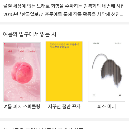
물결 세상에 없는 노래로 희망을 수확하는 김복희의 네번째 시집
2015년 『한국일보』신춘문예를 통해 작품 활동을 시작해 천진하
고 희귀한 시선으로 평단과 독자의 주목을 한 몸에 받으며 시, 에
세이 등 다양한 장르에서 활동해온 김복희 시인의 네번째 시집이
여름의 입구에서 읽는 시
문학과지성사에서 출간되었다. 전작 『스미기에 좋지』(봄날의책,
2022) 이후 3년 만에 펴내는 시집이다. 시인은 2024년, “ 나와
타자의 경계, 삶과 죽음의 경계, 인간과 사물의 경계, 현실과 환상
의 경계를 자유롭게 넘나들지만, 일상과 사회의 토대 위에 있어서
강한 현실감과 공감을 끌어낸다” “인간을 초과하는 목소리”(심
사위원 김기택·임승유)라는 평을 받으며 제69회 현대문학상을
수상한 바 있다. 『내 이름을 부르는 소리』(현대문학, 2023)에 수
록된 수상작 「내 이름을 부르는 소리」외 6편과 시인의 자선작 8
편이 이번 시집에 포함되어 있다. “김복희의 시(詩/時)공간은 새
여름 피치 스파클링
자꾸만 꿈만 꾸자
희소 미래
와 새 인간, 요정과 귀신, 사람과 기계, 어둠과 빛에 대한 이야기
로 가득”(문학평론가 홍성희)하다. 혼잣말인 듯 속삭임인 듯 이