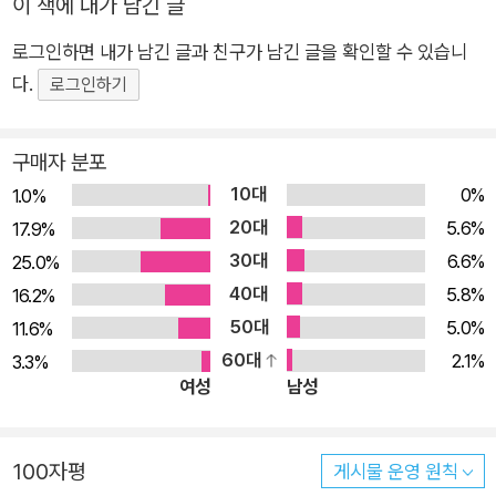
이 책에 내가 남긴 글
너를 위한 것 하지만 너의 몸도 오직 너를 위한 것 내가 거칠게 몸
로그인하면 내가 남긴 글과 친구가 남긴 글을 확인할 수 있습니
부림치고 너의 뒷목을 당길 때 너는 아프지 너는 나를 알고 있지
다.
로그인하기
하지만 너는 내가 모르는 노래를 아네 날개는 새가 아니네 ―「죽
음이 우리를 갈라놓을 때」 부분 1부의 첫 시 「가변 크기」에서 화자
는 미술관, 상자, 책, 공원, 관 등 사물과 공간의 크기를 가늠하며,
구매자 분포
세상에 던져져 무한한 가능성으로 돌입하는 존재의 ‘삶’과, 존재
10대
0%
1.0%
의 밀도를 간직한 채 휘발될 수밖에 없는 ‘죽음’을 떠올린다. 시간
20대
5.6%
17.9%
을 자리에 붙잡아두고 기록된 활자를 소리 내어 읽음으로써 얽히
30대
6.6%
25.0%
고 어긋나는 희미한 마음, 의심과 의지가 뒤엉킨 흔적을 가슴 깊
40대
5.8%
16.2%
숙이 들였다 흘리는 “낭독”처럼 김복희의 시는 흐른다. 육신을
50대
5.0%
11.6%
지닌 한 모든 존재는 소멸을 겪지만 새로운 호흡으로 영혼의 모양
60대
2.1%
3.3%
과 성질은 달라질 수 있다고 말하듯이. 과거 시인이 호명해온 “새
여성
남성
인간” “기계 인간” “인조 노동자” “귀신”처럼, 낯설고 그로테스
크하면서도, 현실에 사로잡힌 맹목을 뒤집는 자기 분열적 대상의
100자평
게시물 운영 원칙
일종으로 이번 시집에 불러낸 것은 “보조 영혼”이다. 일상의 틈