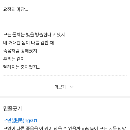
요정의 마당
눈부터 내려 쌓일 수 있다고
적어둔다
―「요정의 마당」 부분
모든 물체는 빛을 방출한다고 했지
네 거대한 몸이 나를 감싼 채
죽음처럼 강해졌지
우리는 같이
달라지는 중이었지
―「노을」 부분
더보기
밑줄긋기
우민(愚民)ngs01
모양이 다른 죽음을 이 관이 담을 수 있을까on낭독이 모든 시를 담았