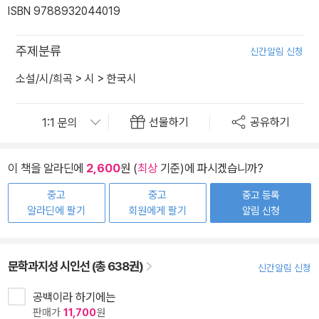
ISBN 9788932044019
주제분류
신간알림 신청
소설/시/희곡
>
시
>
한국시
선물하기
공유하기
이 책을 알라딘에
2,600
원 (
최상
기준)에 파시겠습니까?
중고
중고
중고 등록
알라딘에 팔기
회원에게 팔기
알림 신청
문학과지성 시인선 (총 638권)
신간알림 신청
공백이라 하기에는
판매가
11,700
원