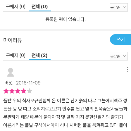
구매자 (0)
전체 (0)
등록된 평이 없습니다.
쓰기
마이리뷰
구매자 (0)
전체 (2)
메뉴
버섯
2016-11-09
풀밭 위의 식사오규원함께 온 어른은 산기슭의 나무 그늘에서맥주 깡
통을 텅 텅 따고 소리지르고고기 안주를 씹고 옆의 철쭉꽃은사람들과
무관하게 태양 때문에 붉다아직 몇 발짝 기지 못한산딸기의 줄기가
아른거리는 풀밭 구석에서아이 하나 시퍼런 풀을 움켜쥐고 있다 풀이