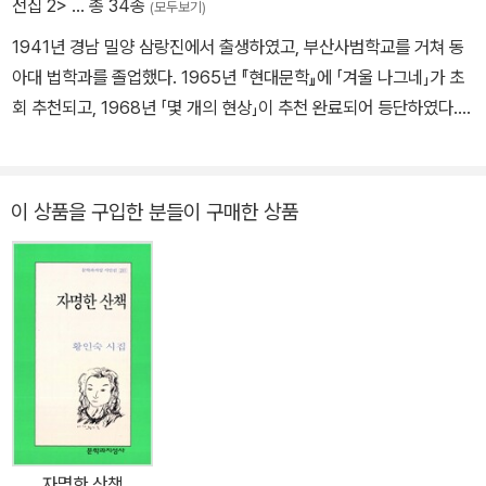
전집 2>
… 총 34종
(모두보기)
견뎌야 하는 곳에 엄마가 산단다
1941년 경남 밀양 삼랑진에서 출생하였고, 부산사범학교를 거쳐 동
언젠가는 털옷조차 벗어야 한다는 사실을
아대 법학과를 졸업했다. 1965년 『현대문학』에 「겨울 나그네」가 초
뱃속의 아이야 너도 태어나서 알게 되고
회 추천되고, 1968년 「몇 개의 현상」이 추천 완료되어 등단하였다.
이 세상의 부드러운 바람이나 햇볕 하나로 너도
시집으로 『분명한 사건』(1971), 『순례』(1973), 『왕자가 아닌 한 아
울며 세상의 것을 사랑하게 되리라 되리라만
이에게』(1978), 『이 땅에 씌어지는 서정시』(1981), 『가끔은 주목받
-오규원쪽
는 생이고 싶다』(1987), 『사랑의 감옥』(1991), 『길, 골목, 호텔 그리
이 상품을 구입한 분들이 구매한 상품
고 강물소리』(1995), 『토마토는 붉다 아니 달콤하다』(1999), 『새와
나무와 새똥 그리고 돌멩이』(2005), 『두두』(2008, 유고시집)가 있
다. 이 밖에 시선집 『한 잎의 여자』(1998), 『오규원 시전집』(전 2권,
2002), 『오규원 깊이 읽기』(2002)와 시론집 『현실과 극기』(197
6), 『언어와 삶』(1983), 『날이미지와 시』(2005) 그리고 시 창작이
론집 『현대시작법』(1990)을 펴낸 바 있다. 서울예술대학 문예창작
과 교수를 역임했으며 현대문학상, 연암문학상, 이산문학상, 대한민
국문화예술상 등을 수상하였다. 2007년 2월 2일에 작고했다.
자명한 산책