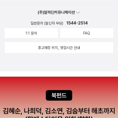
조로 하고, 담묵이나 농묵보다 갈필을 선호한다. 고졸한 표현은 서화
(주)알라딘커뮤니케이션
(書畵)의 진수가 졸박(拙樸)함에 있다는 동양서화론의 실천적 결과
물이기도 하다. 오규원 시인 1주기를 맞아 출간된 유고시집 『두두』에
1544-2514
일반문의 (발신자 부담)
수록된 시편들은 그의 엄격한 시창작 태도가 그대로 살아 있다. 다만
1:1 문의
FAQ
칼날 같은 언어 구사보다는 한결 투명성을 지닌 쪽으로 기울어져 있
음을 엿볼 수 있다. 나이가 들면서, 혹은 죽음을 예감하면서, 마치 생
중고매장 위치, 영업시간 안내
의 뒤편이 어떻게 장식되어야 하는가를 알기라도 한 것처럼. 그러한
시편들이 주는 감동은 생각보다 오랜 여운으로 자리하였다. 시
「부처」는 1연 12행으로 이루어져 있다. 비교적 짧은 시임에도 불구하
고 같은 시집에 수록된 다른 시편들에 비해서는 긴 편에 속한다. 경주
남산에서 만난 수수한 부처상을 이만큼 서서 담담하게 묘사한다. 해
학적인 여유까지 엿보인다. 거리가 주는 심적 여유로움일 수도 있겠
다. 시인 자신의 내면 정감의 개입을 차단하고 단지 사물 현상을 옮겨
전할 뿐이다.물론 아무리 내정의 개입을 막고 작가의식의 반영을 차
단한다고 해서 시인의 성향과 사유와 시선과 시적 교감이 모두 막아
지겠는가. 어차피 시인의 눈에 의해 걸러져 선택된 대상이고, 시인은