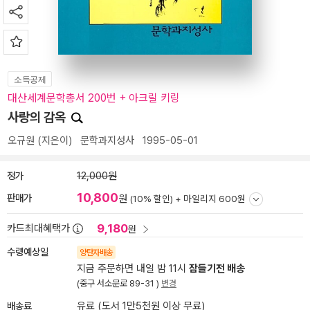
소득공제
대산세계문학총서 200번 + 아크릴 키링
사랑의 감옥
오규원
(지은이)
문학과지성사
1995-05-01
정가
12,000원
10,800
판매가
원
(10% 할인) +
마일리지 600원
9,180
카드최대혜택가
원
수령예상일
양탄자배송
지금 주문하면 내일 밤 11시
잠들기전 배송
(중구 서소문로 89-31 )
변경
배송료
유료 (도서 1만5천원 이상 무료)