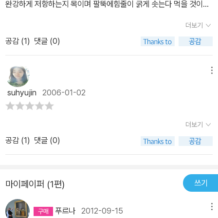
완강하게 저항하는지 목이며 팔뚝에힘줄이 굵게 솟는다 먹을 것이여
기저기 펼쳐져 있는데 그쪽으로는 고개를돌리지 않는다 아이의 머리
더보기
위에서 아카시아가꽃과 가시를 뭉텅뭉텅 내밀다가 잠시멈추고 찾아
공감 (
1
)
댓글 (0)
온 벌떼를 껴안는다 풀을 잡아당기는아이의 손에서 풀의 줄기가 뜯겨
나온다저렇게 집요하게 감아쥐고 있는 것을 보면아이가 보고 싶은 것
은 풀이나 풀의뿌리가 아니리라 나는 개암나무 사이에박힌 돌처럼 안
메뉴
보이는 것이 모두 궁금하다먹고 있던 빵을 한 손에 쥔 채 나는아이의
suhyujin
2006-01-02
손에서 무엇이 뽑혀나오는지 기다리고어른들은 계속 마시고 떠들고
묘지에퍼질고 앉아 화투짝 두들기는 소리가묘지 아래로 굴러내리고
더보기
태양은 빛나고아이는 함부로 뽑을 수 없는 풀을두 손으로 쥔 채 눈을
반짝이며 다시잡아당긴다 풀의 줄기가 우두둑 뜯기고아이는 넘어지
공감 (
1
)
댓글 (0)
며 철쭉을 짓뭉갠다땅에 떨어져도 철쭉꽃은 여전히 붉다땅이 저렇게
쉽게 놓아주지 않는다면땅이 숨기고 있는 것은 풀의 뿌리만이 아니리
라어른들과 떨어져서 아이는 당기고풀은 뽑힐 생각을 아직도 하지 않
쓰기
마이페이퍼 (1편)
고내 곁에서 개암나무 잎 사이의 어린 열매가그늘을 제끼고 따가운
햇볕 속에 고개를 내민다
푸르나
2012-09-15
메뉴