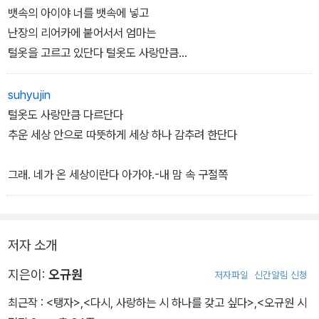
뱃속의 아이야 너를 뱃속에 넣고
난장의 리어카에 붙어서서 엄마는
털옷을 고르고 있단다 털옷도 사랑만큼
다르단다 바깥 세상은 곧 겨울이란다
엄마는 털옷을 하나씩 골라
suhyujin
손으로 뺨으로 문질러보면서 그것 하나로
털옷도 사랑만큼 다르단다
추운 세상 안으로 따뜻하게
추운 세상 안으로 따뜻하게 세상 하나 감추려 한단다
세상 하나 감추려 한단다 뱃속의 아이야
아직도 엄마는 옷을 골라잡지 못하고
그래. 네가 온 세상이란다 아가야.-내 맘 속 구절쪽
얼굴에는 땀이 배어나오고 있단다 털옷으로
어찌 이 추운 세상을 다 막고
가릴 수 있겠느냐 있다고 엄마가
저자 소개
믿겠느냐 그러나 엄마는
털옷 안의 털옷 안의 집으로
지은이:
오규원
저자파일
신간알림 신청
오 그래 그 구멍 숭숭한 사랑의 감옥으로
최근작 :
<탱자>
,
<다시, 사랑하는 시 하나를 갖고 싶다>
,
<오규원 시
너를 데리고 가려 한단다 그렇게 한동안