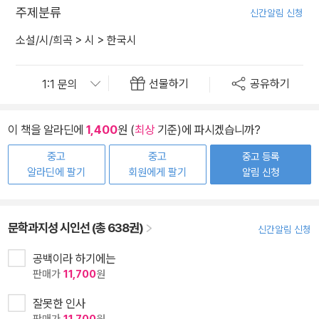
주제분류
신간알림 신청
소설/시/희곡
>
시
>
한국시
선물하기
공유하기
이 책을 알라딘에
1,400
원 (
최상
기준)에 파시겠습니까?
중고
중고
중고 등록
알라딘에 팔기
회원에게 팔기
알림 신청
문학과지성 시인선 (총 638권)
신간알림 신청
공백이라 하기에는
판매가
11,700
원
잘못한 인사