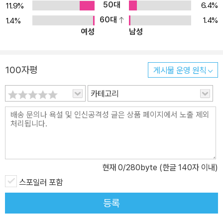
50대
6.4%
11.9%
60대
1.4%
1.4%
여성
남성
100자평
게시물 운영 원칙
카테고리
현재
0
/280byte (한글 140자 이내)
스포일러 포함
등록