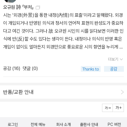
오규원 詩 「부처」
시는 ‘외경(外景)을 통한 내정(內情)의 표출’이라고 말해왔다. 외경
이 개입되거나 반영된 의식과 정서의 언어적 표현의 완성도가 중요하
다고 여긴 것이다. 그러나 故 오규원 시인의 시를 읽다보면 이러한 인
식에 반(反)할 수도 있다는 생각이 든다. 내정이나 의식의 반영 혹은
개입이 없이도 얼마든지 외경만으로 풍요로운 시의 향연을 누리게 해
준다. 그의 향연에 참석하다 보면 시에 대한 새로운 생각을 하게 된다.
더보기
의식의 접근을 철저히 차단하고 외경만을 언급함으로써 오히려 더 깊
공감 (
16
)
댓글 (0)
은 심회와 내정을 배후에 펼쳐 놓는다. 관찰시라고도 할 수 있는데, 사
물의 현상이나 대상을 묘사로만 전개한다. 이러한 시적 방법론을 뛰
어나게 구사한 시인들도 여럿 있다. 시집 『두두』(문학과지성사,
반품/교환 안내
2008년)에 수록된 시편들은 오규원 시인의 독특한 시세계를 형성한
다. 시가 짧아지고, 짧아진 만큼 투명성과 여백을 확보하였다. 먹을 아
껴 쓰고, 단 몇 개의 필획만으로 완성한 초솔한 문인화 진수를 보는 느
낌이다. 심원한 문인화 세계를 형성한 작가들을 보면 만년으로 갈수
로그인
전체 메뉴
회사 소개
출판사 안내
PC 버전
록 획을 절제하고 여백을 최대한 운용한다. 화려한 채색 대신 먹을 주