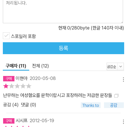
계 이해 및 관념에 대한 거부이”며, “세계와 존재에 대한 말 그대로의
통속적 인지를 가장 치욕스럽고 불결한 통속물로 초극한다”는 것이
다. 또 하나, 이번 시집에서 주목하여야 할 것은 회한이 짙게 잦아든
현재
0
/280byte (한글 140자 이내)
기억의 문법이다. 이것은 시인의 사랑의 추억과 그리움의 밀도를 제
대로 측정할 수 있는 열쇠가 된다. 충만보다는 상실과 결락, 별리로 가
스포일러 포함
득 찬 기억의 성질이야말로 그의 시 세계를 낭만적 경향으로 흐르게
등록
하거니와, 그에 따른 애수와 그리움을 ‘누구나’ 경험했을 법한 공동의
통속미로 심화하는 진정한 힘이기 때문이다. 미학적.회적 귀환을 공
구매자 (11)
전체 (12)
식화한 『상처적 체질』은 처량하게 용도 폐기한 ‘감상’이 오히려 힘이
었고 앞으로도 그럴 수 있음을 고지하는 역설적 텍스트이다. 류근은
이현아
2020-05-08
메뉴
‘감상’의 힘을 대중의 감각에 의지한 통속미와, 비극과 희극의 기우뚱
한 균형 속에서 인간사의 본질을 통찰하는 희비극에서 발견한 듯싶
난무하는 여성혐오를 문학이랍시고 포장하려는 저급한 문장들
다.
공감 (
4
)
댓글 (0)
시시프
2012-05-19
메뉴