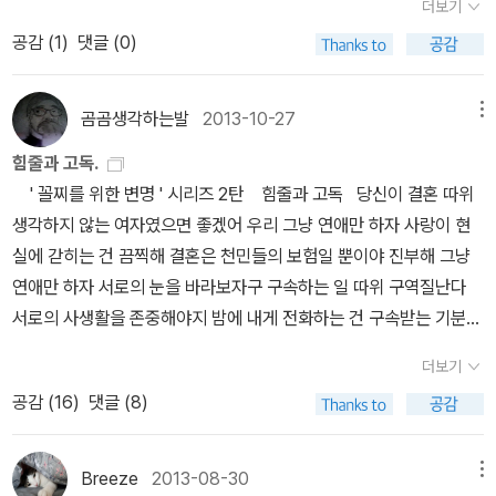
한 물음들을 되받는다. 아..되물음이 있는 이야기는 힘들다. 눈치채지
더보기
데, 노력해서 줄일려고 애만 쓰는 편입니다. 줄여야한다라는 강박 속
때, 입으로 말할 때가 아닌 손으로 직접 쓸 때, 종이와 연필이 부딪히
못하고 넘어가면 좋으련만 살아 온 세월동안 닳고 물빠진 만큼 영악
공감 (
1
)
댓글 (0)
에서 살고 있습니다. 요즘은 신간들은 읽고 바로바로 나누기하고 있
면서 나는 소리와 진동에 의해 파바박 하고 느낌이 오는 것 아닐까. 3.
해진 촉은 그것을 감지하고 만다.어쩌면 이이의 체질은 여전한지도
습니다. 헌책이 되기 전에 읽고 싶은 사람들에게 나누어 주자. 이런 마
불평등의 대가, 장 지글러- 앞은 이래저래 해서 불평등하다, 뒤는 불
모르겠다.과하게 비현실적인 비주얼(죄송)이 몰입을 방해하기도 한
음으로요. Q5. 어렸을 때 가장 좋아했던 책은 무엇입니까? 초등학교
평등를 해소하기 위한 공동체적 연대의 내용을 담고 있다. 언론에서
곰곰생각하는발
2013-10-27
메뉴
다. 팔등신일줄이야.팔등신이 뭐야 구등신도 되겠네..휘리릭 넘겨가
때 여러 번 읽은 책은 <비밀의 화원> <기암성> <813의 비밀>금성
떠들썩하게 소개했던 것 치고는 임팩트가 적었던 책. 대부분이 통감
며 가볍게 읽힐거라고 별의심없이 손댄것이 실수였다.시집을 사오던
힘줄과 고독.
사판 <자연과학학습만화>시리즈는 마르고 닳도록 읽었습니다. 중학
하는 내용이라서.4. 우리는 차별에 찬성합니다, 오찬호- 성과사회에
날만큼의 머뭇거림이 필요했을지도 모른다.왜?싸나희 순정은 상처적
' 꼴찌를 위한 변명 ' 시리즈 2탄 힘줄과 고독 당신이 결혼 따위
교 때는 여러 번 읽은 책이 생각나지 않네요. 그 시절은 많이 읽는 것
살고 있고 그 사회에서 공정한 경쟁방법인 자기계발이, 사실은 허상
체질인 두 남자와 로시난테의 대화인 까닭이다.시바, 조낸으로 점철
생각하지 않는 여자였으면 좋겠어 우리 그냥 연애만 하자 사랑이 현
에 집착했던 것 같습니다. Q6. 당신 책장에 있는 책들 가운데 우리가
에 가깝다는 걸 철저하게 까발린다. 20대를 앞세웠지만 사실 이유도
되는 서슴없음이 애잔하기까지 한 두 남자의 삶의 대화와 그 자리의
실에 갇히는 건 끔찍해 결혼은 천민들의 보험일 뿐이야 진부해 그냥
보면 놀랄 만한 책은 무엇일까요? 굳이 찾아 보기 까지 했는데, 판에
모르는 불안감에 떨며 끝없이 자신을 자기계발의 절벽 끝으로 내모는
목격자처럼 우직하게 지켜보는 로시난테를 닮은 주인아저씨의 자전
연애만 하자 서로의 눈을 바라보자구 구속하는 일 따위 구역질난다
박힌 있을만한 책들만 있네요.생각의 나무, 이 시리즈가 있는데 이런
모든 이들에게 바치는 콜드 팩트로 무장한 책이다. 5. 호빗, J.R.R.톨
거. 나는..이 자전거의 팬이다.
서로의 사생활을 존중해야지 밤에 내게 전화하는 건 구속받는 기분이
책들이 놀랄만 한 책들은 아니겠지요? Q7. 고인이 되거나 살아
킨- 영화 '호빗' 개봉 기념으로 집어들었다. 동화에 가까울 정도로 단
어서 싫더라 주말에 약속 잡는 사람들 정말 이해할 수 없어 정서적 난
있는 작가들 중 누구라도 만날 수 있다면 누구를 만나고 싶습니까?
순한 스토리 때문에 영화와 비교해 많은 이들이 평가절하하지만 나름
더보기
민 같아 주말엔 책을 읽고 음악을 들어야지 당신은 내게 뭔가 요구하
만나면 무엇을 알고 싶습니까? 류근시인이랑 막걸리 한 잔 하고 싶
대로 재밌다. 하지만 큰 기대는 하지 말도록. 6. 대한민국 나쁜 기업
공감 (
16
)
댓글 (8)
지 않을 사람 같아서 참 마음에 들어 상대방을 배려하지 않는 사랑은
습니다. 무엇을 알고 싶다기 보다 그냥 태생적 지인의 느낌 때문입니
보고서, 김순천- 사람은 그렇다. 나는 나이기 때문에 내 주변밖에 보
폭력이야 천박해 그러니 우리 쿨하게 연애하자구 참, 내가 전화 받기
다. Q8. 늘 읽어야겠다고 생각했지만 아직 읽지 못한 책이 있습
지 못한다. 그렇기 때문에 쌍용차 파업, 용산참사는 단지 그들 자신의
곤란할 만큼 바쁜 사람이란 거 알지 ? 전화는 항상 내가 먼저 할게 사
니까? 가장 어려운 질문입니다. 너무 많아서 어떤 기준으로 추려서
Breeze
2013-08-30
메뉴
배를 부르게 하기 위한 욕심이 부른 화라고 생각한다. 위에서는 아래