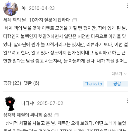
두 뒷굽을 보면거울을 보면 눈으로 읽을 땐 몰랐다. 입으로 낭독할 때
아보자고 몸부림치는 모든, 지친 그대에게. 다, 지나간다. 소소한 바람
쑥
2016-04-23
메뉴
도 몰랐다. 시를 보는 눈이 낮기 때문에, 솔직히 그럴 듯한 시를 체크
소리처럼 그렇게 잠깐 살다 가는 우리 모두에게 행복과 희망이 깃들
세계 책의 날_ 10가지 질문에 답하다
해두고, 나는 시집도 읽소, 라고 큰소리 좀 내보려고 몇 편 옮겨적었
기를. 시인이 작사한 ‘너무 아픈 사랑은 사랑이 아니었음을’을 김광석
세계 책의 날을 맞아 이벤트 모임을 가질 뻔 했지만, 집에 있게 된 날.
다. 옮기고서야 아, 류근은, 나는, 우리는 모두 이렇게 혼자인 사람이
의 노래로 듣는 것은 모르겠지만 바로 내 곁에 있는 사람의 목소리가
다행인지 불행인지 헷갈려하면서 일단은 허전한 마음으로 아침을 맞
구나. 세상에 혼자 존재한다는 걸 죽어도 싫어해 타인과 관계를 맺음
아니었으면. 반성 하늘이 함부로 죽지 않는 것은 아직 다 자라지 않은
았다. 알라딘에 뭔가 늘 끄적거리고는 있지만, 리뷰라기 보다, 이런 걸
으로써 세상을 살아가려 했던 건데, 그저 같이, 함께, 큰 사랑이 아닌
별들이 제 품 안에 꽃피고 있기 때문이다. 보아라, 하늘조차 제가 낳은
읽으려고 한다, 읽고 있다 정도이지 뭔가 읽어내고 정리하고 하는 근
작은 눈길 하나를 바랐던 건데, 결국은 진창 속에서 허우적대는 나를
것들을 위해 늙은 목숨 끊지 못하고 고달픈 생애를 이어간다 하늘에
면한 일과는 담을 쌓고 사는지라, 늘 자문하게 된다. 내가 책을 읽어
발견할 때 그 허탈함이란.
게 배우자 하늘이라고 왜 아프고 서러운 일 없겠느냐 어찌 절망의 문
온 것이긴 한가? 읽고는 있는가? 그래서 이런 질문들이 나에게 해당
턱이 없겠느냐 그래도 끝까지 살아보자고 살아보자고 몸을 일으키는
더보기
사항이 있음인가? 북플에 주르르 올라온 10가지 질문에 대한 답들
저 굳센 하늘 아래 별이 살고 사람이 산다 100823-076
공감 (
23
)
댓글 (6)
을 보며, 나도 대화 삼아 한 번 작성해본다. 역시 읽었거나 읽고 있는
책이 없어 대답에 어려움을 느꼈다. 오늘 내일은 미세먼지 농도 아주
나쁨이라고 한다. 모두 집안에서 책만 읽는 하루 되시길. 축! 세계 책
나타샤
2015-07-02
메뉴
의 날! Q1. 언제, 어디서 책 읽는 걸 좋아하십니까? 새벽 4시~6시
상처적 체질의 싸나희 순정
침대에서 스탠드 켜놓고 읽을 때 가장 행복하다고 느낍니다.전철역
상처적 체질을 사들고 온 날. 제목만 오래 보았다. 어떤 노래가 들었
환승하면서나 버스 기다리는 정류장에서 읽을 때는 시간을 버는 것