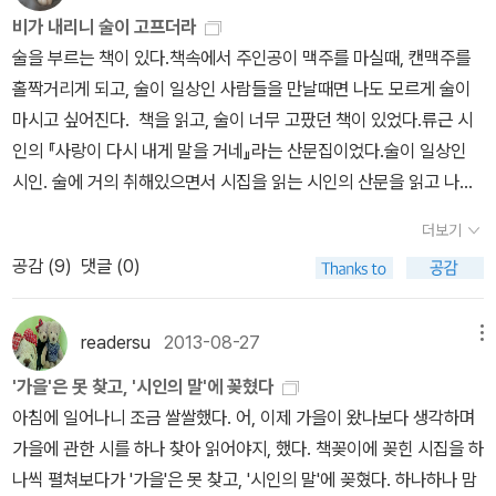
랑해 이런 느낌 처음인 것 같다 우리 좀더 일찍 만날 걸 그랬지 ? - 유
올려야 하나, 단수 대답이 가능한 질문이가. 이런 고민을 하게 합니다.
를, 아래에서는 옆을 볼 수 있는 시야를 가질 필요가 있다. 이 책이 그
비가 내리니 술이 고프더라
부남 전문, 시집 상처적 체질 마초란 근육 있는 남자'다. 시인 류
토지를 다섯 번 이상 읽는 게 제 목표입니다. 목표 따위 원래 없이 사
포문을 열어주었다.7. 계간 자음과모음 21호 (2013년 가을호)- 패스.
술을 부르는 책이 있다.책속에서 주인공이 맥주를 마실때, 캔맥주를
근'은 마초다. 잘생긴 얼굴에 상대를 홀릴 만한 말'을 가졌으니, 그의
는 인간이지만, 토지는 한 번이 아니라 여러 번을 읽고 싶다는 욕심이
8. 의자놀이, 공지영- 표절 논란으로 이래저래 말이 많지만 쌍용차 사
홀짝거리게 되고, 술이 일상인 사람들을 만날때면 나도 모르게 술이
바짓가랑이'를 잡고 눈물바람을 낸 여자 많았을 것이다. 고래 힘줄 같
늘 있었습니다. 그 욕심 때문에 아직 한 번도 못 읽었구요. 레미제라
태를 쉽게 접할 수 있는 책이다. 회사의 잘못을 탓하기 위해 파업을 진
마시고 싶어진다. 책을 읽고, 술이 너무 고팠던 책이 있었다.류근 시
은 정력으로 잘록한 허리를 거칠게 휘어감으면 여성들은, 아... 탄산음
블, 잃어버린 시간을 찾아서. 돈키호테. 그 뒤로 줄줄 떠오르는 제목들
행했는데 되려 노조에 배상청구를 하는 아이러니한 사태. 이런 나라
인의 『사랑이 다시 내게 말을 거네』라는 산문집이었다.술이 일상인
료 같은 황홀한 탄성이 쏟아지리라. 시에 등장한 사내는 사랑이 현실
입니다. Q9. 최근에 끝내지 못하고 내려놓은 책이 있다면요? 읽기
는 우리나라 외에 몇 없다고 한다. 9. 동물농장, 조지 오웰- <1984>
시인. 술에 거의 취해있으면서 시집을 읽는 시인의 산문을 읽고 나서
에 갇히는 건 ' 끔찍해 ' 하고, 결혼 제도는 ' 진부해 ' 하며, 서로의 사생
시작했는데, 취향이 아니어서 못 읽은 책을 말하는 것 같은데, 취향적
의 마이너 버전이라고 볼 수 있지만 오히려 더 많은 생각을 하게 되었
는 술이 너무 고팠다. 마침 태풍 영향으로 비까지 내리니, 더할나위 없
활은 ' 존중해 ' 야 된다고 주장한다. 여기까지는 쿨하고 리버럴해서
독서만 하는 편이라 못 읽은 책은 없습니다. 좀 힘들어도 기어이 읽어
더보기
다. 예나 지금이나 나팔수는 존재하고, 우리 아랫것들이 분해야 하는
었다. 비바람이 몰아치는데도 막창집엔 좌석이 다 차버렸고, 겨우 한
좋다. 하지만 주말에 약속을 잡는 사람들 정말 ' 이해 ' 할 수 없다고 할
버리는 편입니다. 읽다가 내려 놓는 책이 있다 해도 읽는 중이라고 생
공감 (
9
)
댓글 (0)
이유를 한번 더 상기시켜주었다. 10. 썰전, JTBC 썰전 제작팀- JT
좌석 남아 있었다.지글지글 막창은 익어가고, 술병도 늘어가고. 신간
때부터 뭔가 좀 이상하게 흘러간다. 상대방을 배려하지 않는 사랑은
각하지 내려놓았다고 생각하지 않습니다. 라고 쓰고 나니 <그리스인
BC의 인기 교양 프로그램 썰전의 타이틀을 내걸었지만... 때론 위험
서적을 살펴보니, 또 읽고 싶은 책들이 많이 나와 있었다. 거실 한켠
폭력이어서 ' 천박해 ' 라고 하더니 전화 받기 곤란할 만큼 바쁜 사람
조르바>가 생각나네요. 한 세 번쯤 계속 같은 자리에서 머물다 내려
하달 정도로 아슬아슬한 방송 분위기가 전혀 드러나지 않은 이 책은
에 쌓아두었던 책들을, 책장으로 정리하다보니 금새 거의 다 차버렸
readersu
2013-08-27
메뉴
이라고 자신을 소개한 시적 화자'는 이내 전화는 자신이 항상 먼저 하
놓은 책입니다. 조조 모예스의 책 한 권도 읽다가 말았네요. <그리스
방송 팬에게 큰 점수를 얻지 못할 것이다. 내용 또한 그리 깊지 않아
는데도, 책 욕심은 끝이 없다.책만 보면 책을 갖고 싶은 욕심이 생긴
겠다며 ' 사랑해 ' 라고 매조지한다. 이쯤에서 우리는 곧 이 욕망이 매
인 조르바>는 언젠가 다시 읽을 책이지만 <미 비포 유>는 읽지 않을
'가을'은 못 찾고, '시인의 말'에 꽂혔다
시사에 관심을 조금이라도 가진 이들이라면 실망할 만하다. 11. 우리
다. 태풍 콩레이가 스러지면, 내일은 캠핑을 갈 예정이다.바다가 보이
우 뻔뻔하다는 사실에 웃고 만다. 결혼 제도가 진부다고 말하는 남자
것 같습니다. Q10. 무인도에 세 권의 책만 가져갈 수 있다면 무엇
아침에 일어나니 조금 쌀쌀했다. 어, 이제 가을이 왔나보다 생각하며
에게는 또 다른 영토가 있다, 송화준, 한솔- 우리나라의 몇 사회적 기
는 곳에, 텐트를 치고, 바닷물이 빠지면 게도 잡고, 조개도 잡을 욕심
는 유부남이다. 한때 마초였던 꼰대의 희망사항이었던 것이다. 이두
을 가져가시겠습니까? 저는 무인도에서는 책을 읽을 것 같지 않습니
가을에 관한 시를 하나 찾아 읽어야지, 했다. 책꽂이에 꽂힌 시집을 하
업 대표의 인터뷰집이다. 어떻게 하면 기업이 사회에 공헌할 수 있는
에, 오늘 새벽엔 신랑이 냉동고에 물병을 몇개 얼려 놓았다. 게 잡을
박근, 삼두박근 같은 힘줄은 주로 연애'를 할 때나 사용될 뿐이지 정의
다. 낚시를 하거나, 물에서 종일 놀거나. 그래도 질문이 의도하는 바는
나씩 펼쳐보다가 '가을'은 못 찾고, '시인의 말'에 꽂혔다. 하나하나 맘
가에 대한 의문은 이 책을 읽음으로써 더욱 커진다. 답이 없기 때문이
욕심에 태풍이 어서 물러 가기를 바라고 있었다. 캠핑 가서 읽어볼까