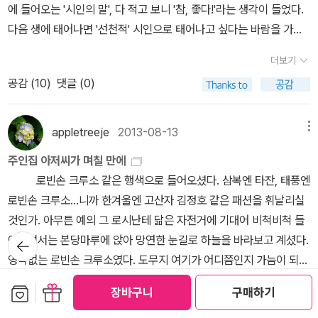
의 문제'와는 무관한 근육'이다. 행동하는 양심'은 두근두근'에서 나온
인생의 책 세 권 정도일텐데, 저에겐 넘 어려운 질문이라서. 좀 현실적
에 들어오는 '시인의 말', 다 적고 보니 '참, 좋다!'라는 생각이 들었다.
다... 그 답을 고민해나가는 과정에 지금 우리가 서 있다. 우리는 이것
싶은 책들도 있다. 한 2박 3일쯤 캠핑을 하게 되면 책 읽을 시간이 있
다. 염통에서 나온다는 말이다. 염통이 쫄깃쫄깃해야지, 변두리 회 센
으로 글이 좀 많은 도감 종류를 가져 갈 것 같습니다. 봐도 봐도 지겹
다음 생에 태어나면 '선천적' 시인으로 태어나고 싶다는 바람을 가져
을 치열하게 생각해보아야 할 것이다. 12. 열한시, 이상민- 영화 '열한
으려나. 최근에 문학동네 책을 많이 읽게 된다.그만큼 좋은 작품을 많
터 수족관 속 개불처럼 흐물흐물하거나 이명박 각하처럼 꾀죄죄하면
지 않거든요. 식물도감, 곤충도감, 새도감
본다. 우리는 상처를 만드는 사람이면서 치유에 대해 이야기하고 상
시'를 각색한 소설인데, 영화 시나리오가 망이니 소설도 그리 재밌지
이 펴낸다는 이야기인데. 책 읽을때, 커피를 마시거나, 캔맥주를 홀
더보기
생산할 수 없는 것이 바로 행동하는 양심이다. 이처럼 힘줄'을 너무 단
처를 받은 사람이면서 자신을 힐난하는 데 그토록 많은 시간을 바친
는 않다. 디테일적 부분에선 소설이 훨씬 나으니 이왕 보려면 소설
짝 거리며 읽는 경우가 있다.쇼파에 앉아 혼자서 책을 읽다보면, 캔맥
공감 (
10
)
댓글 (0)
련하면 이두박근'은커녕 이명박근(혜)이 되기 십상이다. 이상적인 <
다. 징후와 예후만으로 이루어진 위독의 자리마다 모든 과장과 생략
을... 13. 제 3인류 3, 베르나르 베르베르- <제 3인류> 1, 2권을 봤기
주는 비어가고, 거실엔 커피향이 가득하다. 요즘엔 주말마다 바쁜척
① 마초' > 는 고독해야 한다. 힘줄과 고독이 6 : 4 정도로 배합되면
과 시치미. 진짜 같은, 의 핵심은 같은인데 진짜 같은 공포와 피로가
때문에 끝을 보기 위해 어쩔 수 없이 집어들었다. 그리고 결과는 폭망.
을 해서 한가롭게 책을 읽는 경우가 드물다.캠핑을 가거나, 밭에 가거
좋다. 여기에 염통이 가지고 있는 양심'을 적절하게 사용하면 그보다
살갗에 제 발자국을 마구 찍는데 진짜는 없고 발자국만 있다. 위독의
14. 세상물정의 사회학, 노명우- 어떻게 보면 사회학 서적의 메타북
appletreeje
2013-08-13
메뉴
나, 집안 행사가 있거나, 조조 영화를 보거나. 늘 바쁜 주말이다.
섹시할 수 없다. 그런가 하면 < ② 속물' > 은 힘줄은 있는데 고독은
자리, 훌륭한 칼잡이가 된다는 것. 훌륭한 칼놀림이란 죽이면서 또한
이라 할 수 있다. 동시에 에세이의 성격을 띄기도 하고. 어렵게만 느껴
시간이 조금이라도 빌 때마다 책에 파고드는 습관은 이제 일상
주인집 아저씨가 며칠 만에
없는 놈이다. 여자와 술을 마실 때마다 외롭다며 술잔을 한입에 터프
구하는 것. 그것이 위로가 될 수 있을까? _이현승, 『친애하는 사물들』
졌던 사회학을 조금이나마 쉽게 읽을 수 있어서 큰 도움이 됐다.* 1월
이 되어버렸다.책이 없으면 불안한 나, 글을 읽지 못하면 불안한 나.책
로빈손 크루소 같은 행색으로 들어오셨다. 삼복엔 타잔, 태풍엔
하게 터는 놈은 진짜 마초가 아니다. 외로움'이란 피동적 결과이고 고
진정한 지옥은 내가 이 별에 왔는데 약속한 사람이 끝내 오지 않는
의 책: 상처적 체질, 우리는 차별에 찬성합니다, 대한민국 나쁜 기업
중독이자 활자중독이다. 그리고 나는 류근 시인의 시집을 읽
로빈손 크루소...니까 한겨울엔 고산자 김정호 같은 패션을 휘날리실
독'은 자발적으로 선택'한 결과이다. 속물이란 외롭다는 핑계로 여성
것이다. 사랑한다고, 그립다고 말할 수 있는 사람이 존재하지 않는 것
보고서, 동물농장, 세상물정의 사회학* 당부말씀: 제 3인류는 개인적
으련다.그의 산문을 읽고 났더니, 그의 시가 너무도 궁금했다.그의 시
것인가. 아무튼 예의 그 로시난테 닮은 자전거에 기대어 비척비척 들
이 가지고 있는 모성 본능을 자극하려는 계략일 뿐이다. 이상적인 마
이다. _류근, 『상처적 체질』 봄날이 되어도 나타나지 않는 사람들을
소견으로는 진짜 망작입니다. 왜 본국에서 인기가 없는지 알겠어요.
집을 아주 간절하게 읽고 싶어졌다.
뒤로가
어오셔서는 본당마루에 앉아 망연한 눈길로 하늘을 바라보고 계셨다.
초는 여자를 지키려고 하고 찌질한 속물은 여자를 건드리려고만 한
위해 꽃다발 한목숨 바치는 것으로 될까! 훗날 훗사람을 위해 우리들
기
영락없는 로빈손 크루소였다. 도무지 여기가 어디쯤인지 가늠이 되지
다. 그런데 이 속물'보다 한발 더 나아가는 부류가 있다. < ③ 꼰대'>
다 바치는 것으로 될까! 그래도, 그러는 사이에도 한세상 또 한세상
않는 표정이었다. 나 어, 오랜만에 들어오셨네요. 어디 멀리
는 남근도 근육이라고, 괄약근도 힘이라고 믿는 무리'이다. 힘줄(力)
말없이 누구나 단풍 들고 낙엽 지고 말없이 봄볕 들고 새순 돋는다는
보관함담기
선물하기
장바구니
구매하기
더보기
다녀오셨어요?아저씨 아침은 자셨슈?나 네? 아, 네......아
을 칼(刀)처럼 휘두르는 인간이다. 반면 힘줄도 없고 연어처럼 펄떡
다정한 말, 나는 믿는다! 첫 울음소리 다시 들리는 날이다. _이사라,
공감 (
17
)
댓글 (4)