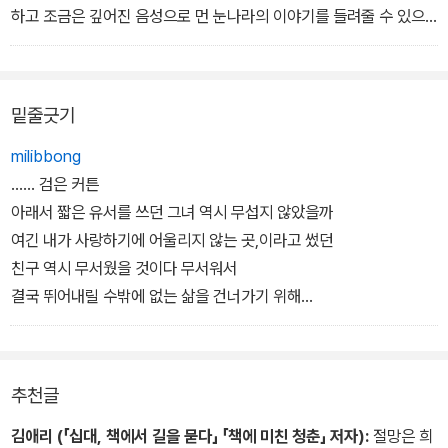
상처는 나의 체질
쉽게 불륜이 되었지만 모든 사랑이 불륜이 되는 삶만큼
다만 사랑이 제 힘으로 사랑을 살아내는 것이어서
하고 조금은 깊어진 음성으로 먼 눈나라의 이야기를 들려줄 수 있으
어떤 달콤한 절망으로도
구원 없는 세상이 또 있을까 싶어 나는 무서워진다 검은 커튼
사랑에 어찌 앞뒤로 집을 지을 세간이 있겠느냐
면 좋으리. 손금이 마주치는 순간의 평화와 안식을 얹어줄 수 있으면
나를 아주 쓰러뜨리지는 못하였으므로
아래서 짧은 유서를 쓰던 그녀 역시 무섭지 않았을까
택시비 받아 집에 오면서
좋으리. 그러나 아아, 그 아프고 쓰라린 사람이 영원히 나여서 단 하루
내 저무는 상처의 꽃밭 위에 거듭 내리는
여긴 내가 사랑하기에 어울리지 않는 곳,이라고 썼던
결별의 은유로 유행가 가사나 단속 스티커처럼 붙여오면서
라도 돌아가 그의 손 아래 내 이마와 어깨 눕힐 수 있으면 좋으리. 멀
밑줄긋기
오, 저 찬란한 채찍
친구 역시 무서웠을 것이다 무서워서
차창에 기대 나는 느릿느릿 혼자 중얼거렸다
고 깊은 눈나라에 고요히 갇힐 수 있으면 좋으리.
결국 뛰어내릴 수밖에 없는 삶을 건너가기 위해
그 유행가 가사,
- 시인이 쓰는 산문
milibbong
그녀들은 얼마나 깊어진 절망으로 빛을 기다린 것일까
먼 전생에 내가 쓴 유서였다는 걸 너는 모른다
...... 검은 커튼
아내는 사랑의 찬가를 듣고 나는 빈방에서
아래서 짧은 유서를 쓰던 그녀 역시 무섭지 않았을까
겨울에 죽은 여자들의 생애를 생각한다 사랑 때문에
여긴 내가 사랑하기에 어울리지 않는 곳,이라고 썼던
사랑을 버리는 일은 그녀들에게 생애의 모든 빛을 버리는 것이었고
친구 역시 무서웠을 것이다 무서워서
모든 사랑이 불륜이 되어버린 나에게 겨울은 문득 위독한 빛으로
결국 뛰어내릴 수밖에 없는 삶을 건너가기 위해
검은 커튼을 드리운다
그녀들은 얼마나 깊은 절망으로 빛을 기다린것일까
- ｀위독한 사랑의 찬가｀ 중
추천글
김애리 (「십대, 책에서 길을 묻다」 「책에 미친 청춘」 저자):
절망은 희