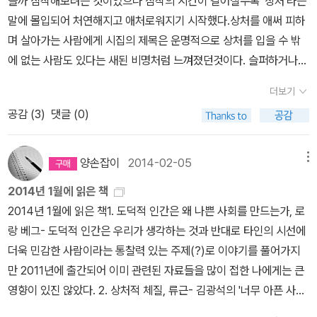
을까 짐작해보려는 것이었으나 짐작의 시간이 길어질수록 '상처'라는
같아 뿌듯하고, 카페에서 책을 읽는 것도 좋아합니다. Q2. 독서 습관
말에 몰입되어 처연해지고 애처로워지기 시작했다.상처를 애써 피하
이 궁금합니다. 종이책을 읽으시나요? 전자책을 읽으시나요? 읽으면
며 살아가는 사람에게 시집의 제목은 운명적으로 상처를 입을 수 밖
서 메모를 하거나 책을 접거나 하시나요? 종이책만 읽습니다. 집에
에 없는 사람도 있다는 새된 비명처럼 느껴졌던것이다. 슬퍼하거나
서 읽을 때는 노트북 켜놓고 메모하면서 읽고 외부에서 읽을 때는 포
아파할 준비를 하고 시집을 뜯어 씹고 우물거린다.이런..상처적 체질
스트 잇을 사용하는 편이고 책을 접지는 않습니다. 비교적 최근에 색
더보기
은 맵싸했다. 기꺼이 상처받겠다는 한 사내의 선언 같았다.마치 사랑
연필이나 형광펜으로 밑줄 긋기를 하게 되었습니다. Q3. 지금 침대
공감 (
3
)
댓글 (0)
하는 그니를 찾아 혹은 내것이 아니어도 그것이 사랑이기에 무심한듯
머리 맡에는 어떤 책이 놓여 있나요? 저는 머리 맡에 아주 많은 책을
시크하게 심장의 한켠을 베이겠다는 선언같은 것이었다.시집을 덮으
두는 편입니다. 이 말은 주로 누워서 읽는다는 얘기도 될 수 있겠네요.
며 돈키호테구만..하고 책장에 나란히 꽂힌 시집들 사이가 아니라 맨
양손잡이
2014-02-05
메뉴
읽어야 한다거나, 읽고 있거나, 읽은 책들을 다 쌓아 두어야 마음이 편
위에 올려두었다. 체질개선이 필요할 때마다..할매가 입이 심심하면
합니다. 훨씬 많은 책들이 쌓여 있지만 이정도만 올립니다.<잃어버린
2014년 1월에 읽은 책
다락 문 뒤의 박하사탕을 꺼내 입에 물듯 뒤적거리기에 좋겠다 싶어
시간을 찾아서>, <감정교육>,<면도날>,<커피집을 하시겠습니까><
2014년 1월에 읽은 책1. 도덕적 인간은 왜 나쁜 사회를 만드는가, 로
서 말이다.아직도 상처적체질은 약빨이 좀 듣는편이긴하다. 신약들이
사양>,<파리의 우울>,<내일부터는 행복한 사람이 되겠습니다>,<닥
랑 베그- 도덕적 인간은 우리가 생각하는 것과 반대로 타인의 시선에
쏟아지는 때에 아직도 간혹 꺼내드니.. 김광석의 노랫말로 더 유명한
터 글라스> Q4. 개인 서재의 책들은 어떤 방식으로 배열해
더욱 민감한 사람이라는 통찰력 있는 주제(?)로 이야기를 풀어가지
류근의 새 책. 페이스북에서 한꼭지씩 읽어보던 주인집 아저씨와의
두시나요? 모든 책을 다 갖고 계시는 편인가요, 간소하게 줄이려고
만 2011년에 출간되어 이미 관련된 자료들을 많이 접한 나에게는 큰
에피소드는 신선했다. 그 이야기들이 묶여나왔다.로시난테를 닮은 자
애쓰는 편인가요? 식물, 음식, 건축 이런 식으로 칸 구분을 하긴 하
영향이 있진 않았다. 2. 상처적 체질, 류근- 김광석의 '너무 아픈 사랑
전거와 집주인아저씨의 이야기..슬몃 웃다가 웃음 끝에 달리는 애잔
지만 결국은 무의미해집니다. 성향은 모든 책을 다 가지려 하는 편인
은 사랑이 아니었음을'의 작사가 류근의 시집이다. 시는 눈으로 읽을