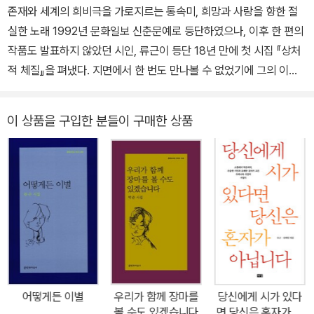
존재와 세계의 희비극을 가로지르는 통속미, 희망과 사랑을 향한 절
사랑에 속아주는 버릇』『사랑이 다시 내게 말을 거네』, 카툰 픽션(스
실한 노래 1992년 문화일보 신춘문예로 등단하였으나, 이후 한 편의
토리툰) 『싸나희 순정』, 공동으로 엮은 한국 서정시선집 『당신에게
작품도 발표하지 않았던 시인, 류근이 등단 18년 만에 첫 시집 『상처
시가 있다면 당신은 혼자가 아닙니다』를 세상에 내놨다.
적 체질』을 펴냈다. 지면에서 한 번도 만나볼 수 없었기에 그의 이름
은 독자들에게 낯설 것이다. 하지만 우리는 그의 노래를 이미 들은 바
있다. 고 김광석의 「너무 아픈 사랑은 사랑이 아니었음을」의 노랫말은
이 상품을 구입한 분들이 구매한 상품
원래 그가 쓴 시였다. 그러나 이번 시집엔 익숙한 그 노랫말은 물론이
고, 그를 문단에 들어서게 한 신춘문예 당선작도 실리지 않았다. 시인
은 그렇게 세상에 한 번도 그 모습을 드러내지 않은 시 70편을 담은
한 권의 시집으로 처음, 독자들을 만난다. 그러나 독자들은 금세 알아
차릴 것이다. 자신의 가슴이 익숙한 감정으로 두근거린다는 것을. 아
무리 어려운 책을 읽고 심도 있는 생각을 하더라도 어디선가 흘러나
오는 노랫말이 더욱 가슴을 치고 갔던 경험을 누구나 한번쯤은 해보
았을 것이다. 체질적으로 약해서 조금만 건드려도 울컥, 마음이 흔들
리는 부분은 누구에게나 있을 테니까 말이다. 잊고 있거나 감추어둘
어떻게든 이별
우리가 함께 장마를
당신에게 시가 있다
수는 있지만 부정할 수 없는 그런 것. 제목에서 느껴지는 것처럼, 류근
볼 수도 있겠습니다
면 당신은 혼자가 아