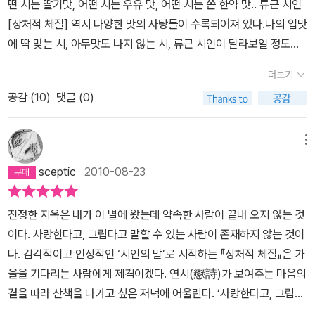
떤 시는 딸기맛, 어떤 시는 우유 맛, 어떤 시는 쓴 한약 맛.. 류근 시인
긴데... 이상하게 기교가 없는 듯한 시들이 모여 있는데, 어떤 기교가
[상처적 체질] 역시 다양한 맛의 사탕들이 수록되어져 있다.나의 입맛
느껴진다. 그냥 자유롭게 풀어놓고 있는 듯하지만 무언가 자꾸 생각
에 딱 맞는 시, 아무맛도 나지 않는 시, 류근 시인이 달라보일 정도로
하게 만든다. 이것이 그의 시가 지닌 매력일지도 모른다는 생각을 한
왠열하게 만드는 시..혹자는 [상처적 체질]에서 '유부남', '가족의 힘',
다. 난해시 운운하는, 실험주의 시 운운하는 그런 시대에 그의 시는 어
더보기
'공무도하가'등을 말하지만내가 가장 맘에 들었던 시는 '獨酌'이었
쩌면 과거의 시들을 떠올리게 하는지도 모른다. 나는 (나만 그런지
공감 (
10
)
댓글 (0)
다.'獨酌'을 읽고 한동안 페이지를 넘기지 못하고 읽고 또 읽고 음미
모르겠는데) 류근의 시집을 읽으며 학창시절에 지겹도록 외웠던 '생
해보고.. 내가 너무나 좋아하는 맛이었다.오래도록 입에 물고 있었다.
명파'라는 말이 떠올랐다. 그들의 시를 제대로 읽고 감상하지도 못했
사탕을 한입에 몽땅 넣고 먹으면 맛을 알 수 없듯이시집을 다 읽어다
메뉴
으면서 시험에 나오니 서정주, 유치환은 생명파 시인, 생명의 본능과
고 해서 그 시집에 있는 시들에 대해서 말할 수는 없다. 오래도록 옆에
의지를 노래한 시인 어쩌구 저쩌구 하면서 시험용 공부를 했던. 그러
sceptic
2010-08-23
두고 맘이 심심할 때, 맘이 우울할 때,맘이 아프다할 때, 맘이 단맛을
다 조금 나이들어 읽어보면서 왜 생명파라고 했는지 어렴풋이 느낄
먹고 싶다 할 때 하나하나 읽을 것이다.그리고 그 맛을 즐길것이다.시
수 있었던 그런 시들... 그런 느낌을 류근의 시집을 읽으며 느꼈다. 어
진정한 지옥은 내가 이 별에 왔는데 약속한 사람이 끝내 오지 않는 것
인의 말...진정한 지옥은 내가 이 별에 왔는데약속한 사람이 끝내 오지
쩌면 생명 또는 삶을 날것 그대로 선명하게 표현하고 있다고 해야 하
이다. 사랑한다고, 그립다고 말할 수 있는 사람이 존재하지 않는 것이
않는 것이다.사랑한다고,그립다고 말할 수 있는 사람이 존재하지 않
나. 격동의 80년대 대학을 다녔으면서도 사회적 문제를 다루지 않는
다. 감각적이고 인상적인 ‘시인의 말’로 시작하는 『상처적 체질』은 가
는 것이다..역시..류근 시인은 멋진 시인이었다..매력적일 만큼..
다. 그것은 그냥 그의 주변에 머물 뿐이다. 오로지 그의 시에는 자신만
을을 기다리는 사람에게 제격이겠다. 연시(戀詩)가 보여주는 마음의
있다. 자신의 감정, 자신의 경험, 자신의 욕망, 자신의 본능, 이런 것들
결을 따라 산책을 나가고 싶은 저녁에 어울린다. ‘사랑한다고, 그립다
이 시집 곳곳에서 불쑥불쑥 튀어나온다. 심지어는 포르노그래피라고
고 말할 수 있는 사람이’ 없다면 사람은 무엇으로 사는 걸까. 시인은