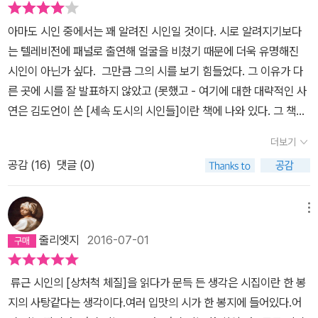
아마도 시인 중에서는 꽤 알려진 시인일 것이다. 시로 알려지기보다
는 텔레비전에 패널로 출연해 얼굴을 비쳤기 때문에 더욱 유명해진
시인이 아닌가 싶다. 그만큼 그의 시를 보기 힘들었다. 그 이유가 다
른 곳에 시를 잘 발표하지 않았고 (못했고 - 여기에 대한 대략적인 사
연은 김도언이 쓴 [세속 도시의 시인들]이란 책에 나와 있다. 그 책에
서 류근 편을 읽는 것도 도움이 될 듯) 미발표 시들을 모아 시집을 냈
더보기
기 때문이다. 텔레비전에서 시인이라고 나오는 그를 보면서 도대체
공감 (
16
)
댓글 (0)
무슨 시를 썼을까 하다가 김도언의 책을 읽었고, 어려서부터 시로 촉
망받는 사람이었다는 얘기 읽고, 그렇다면 그의 시를 읽어봐야지 하
는 어떤 의무감 같은 것이 들었고... 검색해 보니, 시집이 두 권인데...
메뉴
그래도 먼저 출간한 시집을 읽어야지 하는 생각에 골라 읽은 시집. 읽
줄리엣지
2016-07-01
으면서 이상하게 요즘 젊은 시인들과는 많이 다르다는 생각. 하긴 시
집에 보면 '86학번, 일몰학과'와 '86학번, 황사학과'라는 시가 있는
류근 시인의 [상처척 체질]을 읽다가 문득 든 생각은 시집이란 한 봉
걸로 봐선 시집이 2010년에 나왔지만 그는 요즘의 젊은 시인들과는
지의 사탕같다는 생각이다.여러 입맛의 시가 한 봉지에 들어있다.어
경험치가 다르다고 할 수 있다. 그것은 표현에서도 다를 수 있다는 얘