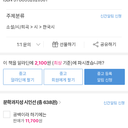
주제분류
신간알림 신청
소설/시/희곡
>
시
>
한국시
선물하기
공유하기
이 책을 알라딘에
2,100
원 (
최상
기준)에 파시겠습니까?
중고
중고
중고 등록
알라딘에 팔기
회원에게 팔기
알림 신청
문학과지성 시인선 (총 638권)
신간알림 신청
공백이라 하기에는
판매가
11,700
원