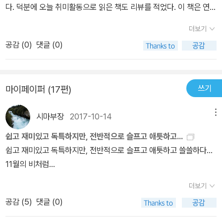
다. 덕분에 오늘 취미활동으로 읽은 책도 리뷰를 적었다. 이 책은 연말
의 무릎에 고단했던 그리움과 상처들을 내려놓고임종처럼 가벼워진
별빛들 때문에 깊이 다친다 상처는 내가 바라보는 세월 안팎에서 수
을 맞으며 읽기를 마무리하는 제대로 된 책이다.사실 리뷰가 별로 필
안식과 몸을 바꾸는 것이다차마 어쩌지 못하고 눈발을 쏟아내는 저녁
많은 봄날을 이룩하지만 봄날, 아무도 기억하지 않는 꽃들이 세상에
더보기
요하지 않다.시집을 읽고 별점을 매기는데, 별 4은 아주 좋은 시집.
하늘처럼젖은 눈썹 하나로 가릴 수 없는 작별처럼내게도 사랑은 그렇
왔다 가듯 내게도 부를 수 없는 상처의 이름은 늘 있다 저물고 저무는
공감 (
0
)
댓글 (0)
별 3은 좋은 시집.그 이하는 대개 비밀글로 리뷰를 적고는 한다.별 5
게 찾아오는 것이다 새벽별숫 눈길 위에 새겨진 종소리처럼極地 (극
하늘 근처에 보람 없이 왔다 가는 저녁놀처럼 내가 간직한 상처의 열
개를 주는 시집은 좋다고 표현하기 어려운.. 경외심을 느끼게 하는 시
지)살아오는 동안 나는내가 사랑하는 것들로부터 거의 언제나일방적
망, 상처의 거듭된 폐허, 그런 것들에 내 일찍이 이름을 붙여주진 못하
집들이다. 류근 시인은 등단하고서 시를 발표하지 않았던 듯 싶다. 이
으로 버림받는 존재였다내가 미처 준비하기 전에결별의 1초 후를 예
였다 그러나 나는 또 이름 없이 다친다 상처는 나의 체질 어떤 달콤한
쓰기
마이페이퍼 (17편)
시집은 그간의 노력과 고민을 모아서 나온 시집이리라. 이런 시집을
비하기 전에다를 떠나버렸다사람을 만나면 술을 마셨다술자리가 끝
절망으로도 나를 아주 쓰러뜨리지는 못하였으므로 내 저무는 상처의
읽는 다는 것은 얼마나 큰 즐거움인가.너무나 감사드린다. *****3부
나기 전까지는 떠나지 않으리라는 기대 때문이었다가야 할 사람들은
꽃밭 위에 거듭 내리는 오, 저 찬란한 채찍 지상에 발을 떼지 않는 직
시마부장
2017-10-14
메뉴
뒷부분의 시에서 몇몇은 별로 안좋았다.몇몇은 1, 2부의 시만큼 좋기
늘 먼저 일어서버렸다대부분의 사람들은 끝까지 잘 참아주었다그러
립 보행하는 인간의 꿈은 새가 아닐까. 자유로움 때문에 그리고 생의
도 했지만.뭐. 내가 그렇게 느낀다는 거지만.
쉽고 재미있고 독특하지만, 전반적으로 슬프고 애틋하고...
나 마침내 술자리가 끝났을 때결국 취한 나를 데리고 어느 바닥에든
무게를 벗어나고 싶은 열망은 저녁 새 떼들에게 고스란히 옮겨진다.
쉽고 재미있고 독특하지만, 전반적으로 슬프고 애틋하고 쓸쓸하다...
데려가잠재우고 있는 것은 나였다더 갈 데 없는 혼자였다치타전속력
나의 일생이 자유로웠노라고, 아니 자유롭고 싶었노라고. 그리고 스
11월의 비처럼...
으로 달려가 톰슨가젤의 목덜미를 물고숨을 헐떡거리고 있는 치타를
스로에게 다짐하듯이 시인은 말한다. 가거라, 새 지혜로운 새는 세상
보면먹이를 물고 나무에 오를 힘마저 탕진한 채하이에나 무리에게 쫓
에 와서 제 몸보다 무거운 집을 짓지 않는다 바람보다 먼 울음을 울지
더보기
겨 주춤주춤먹이를 놓고 뒷걸음질 치는 치타를 보면주린 배를 허리에
않는다 지상의 무게를 향해 내려앉는 저녁 새 떼들 따라 숲이 저물 때
공감 (
5
)
댓글 (0)
붙인 채 다시 평원을 바라보는저 무르고 퀭한 눈 바라보면쉰 살 넘어
아주 저물지 못하는 마음 한 자리 병이 깊어서 겁도 없이 몸도 없이 잠
문자 메시지로전속력으로 해고 통보받은 가장을 보면닳아 없어진 구
깐 스친 발자국 위에 바람 지난다 가거라, 절망의 문턱에서 일어나 살