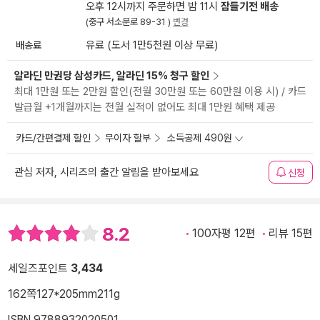
오후 12시까지 주문하면 밤 11시
잠들기전 배송
(중구 서소문로 89-31 )
변경
배송료
유료 (도서 1만5천원 이상 무료)
알라딘 만권당 삼성카드, 알라딘 15% 청구 할인
최대 1만원 또는 2만원 할인(전월 30만원 또는 60만원 이용 시) / 카드
발급월 +1개월까지는 전월 실적이 없어도 최대 1만원 혜택 제공
카드/간편결제 할인
무이자 할부
소득공제 490원
관심 저자, 시리즈의 출간 알림을 받아보세요
신청
8.2
100자평 12편
리뷰 15편
세일즈포인트
3,434
162쪽
127*205mm
211g
ISBN 9788932020501