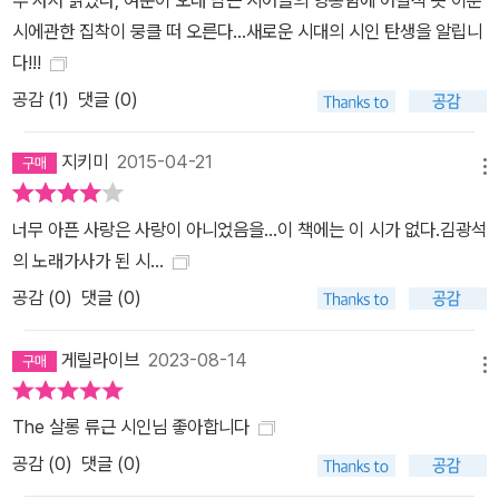
두 사서 읽었다, 여운이 오래 남는 시어들의 영롱함에 어릴적 못 이룬
시에관한 집착이 뭉클 떠 오른다...새로운 시대의 시인 탄생을 알립니
다!!!
공감 (
1
)
댓글 (0)
지키미
2015-04-21
메뉴
너무 아픈 사랑은 사랑이 아니었음을...이 책에는 이 시가 없다.김광석
의 노래가사가 된 시...
공감 (
0
)
댓글 (0)
게릴라이브
2023-08-14
메뉴
The 살롱 류근 시인님 좋아합니다
공감 (
0
)
댓글 (0)