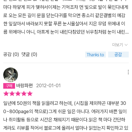
마다 하얗게 피가 맺혀서이제는 기억조차 먼 빛으로 발이 묶인다내게
추억 쪽에서 불어오는 노래의 흐린 풍경들 사이로 취한 내 눈시울조
로 오는 모든 길이 문을 닫는다귀를 막으면 종소리 같은결별의 예감
차 무게를 허문다 아아, 이제 그리운 것들은 모두 해가 지는 곳 어디쯤
한 잎살아서 바라보지 못할 푸른 눈시울살아서 지은 무덤 위에내 이
에서 그리운 제 별자리를 매달아두었으리라 차마 입술을 떠나지 못한
름 위에아니 아니, 아프게 눈이 내린다참았던 뉘우침처럼 눈이 내린
이름 하나 눈물겨워서 술에 취하면 나는 다시 우체국 불빛이 그리워
다그대 떠난 길 지워지라고눈이 내린다그대 돌아올 길 아주 지워져버
지고 거기 서럽지 않은 등불에 기대어 엽서 한 장 사소하게 쓰고 싶으
더보기
리라고사나흘 눈 감고 젖은 눈이 내린다독백차마 어쩌지 못하고 눈발
다 내게로 왔던 모든 이별들 위에 깨끗한 한부 한 잎 부쳐주고 싶으다
공감 (
0
)
댓글 (0)
을 쏟아내는 저녁 하늘처럼내게도 사랑은 그렇게 찾아오는 것이다밀
또 다시 취한 시간들이 다가온다. 어둠이 내린 저녁, 희미한 옛사랑이
린 월급을 품고 귀가하는 가장처럼가난한 옆구리에 낀 군고구마 봉지
그리울 테고 그리움 한 조각 부치고 싶은 것이다. ‘차마 입술을 떠나지
처럼조금은 가볍고 따스해진 걸음으로 찾아오는 것이다오래 기다린
못한 이름 하나’ 때문이 아니라 지나간 시간에 대한 미련과 아쉬움이
메뉴
사람일수록 이 지상에서그를 알아보는 일이 어렵지 않기를 기도하며
거나 상처를 받는 체질이거나. 노을 따위에 흔히 다치는 사람이 아니
바람파편
2012-01-01
내가 잠든 새 그가 다녀가는 일이 없기를 기도하며등불 아래 착한 편
라면 이 시집을 읽지 않아도 좋다. 그러나 상처받는 체질이라면 따뜻
지 한 장 놓아두는 것이다그러면 사랑은 내 기도에 날개를 씻고큰 강
한 위로와 공감의 시간을 함께 할 수 있을 것이다. 상처적 체질 나는
일년에 50권의 책을 읽을려고 하는데, (시집을 제외하곤 대부분 30
과 저문 숲 건너 고요히 내 어깨에 내리는 것이다모든 지나간 사랑은
빈 들녘에 피어오르는 저녁연기 갈 길 가로막는 노을 따위에 흔히 다
0~800page의 책으로)그게 쉬운 일은 아니다. 여러가지 바쁜 일이
내 생애에진실로 나를 찾아온 사랑 아니었다고 말해주는 것이다새처
친다 내가 기억하는 노래 나를 불러 세우던 몇 번의 가을 내가 쓰러져
나 취미활동 등으로 시간은 채워지기 때문이다.읽은 책 마다 간단하
럼 반짝이며 물고기처럼 명랑한 음성으로오로지 내 오랜 슬픔을 위해
새벽까지 울던 한 세월 가파른 사랑 때문에 거듭 다치고 나를 버리고
게라도 리뷰를 적어서 블로그에 올려서 얼마나 읽었는지 확인하고 있
서만 속삭여주는 것이다나는 비로소 깨끗한 울음 한 잎으로 피어나그
간 강물들과 자라서는 한번 빠져 다시는 떠오르지 않던 서편 바다의