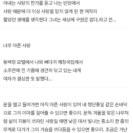
나를 버리고 간 강물들과
아내는 사랑의 찬가를 듣고 나는 빈방에서
자라서는 한번 빠져 다시는 떠오르지 않던
사랑 때문에 더 이상 사랑을 믿지 않게 된 한 여자의
서편 바다의 별빛들 때문에 깊이 다친다
짧았던 생애를 생각한다 그녀는 세상에 구원은 없다,라고 쓴
상처는 내가 바라보는 세월
유서를 남긴 채 검은 커튼 아래서 죽었다 나는 술집에서
안팎에서 수많은 봄날을 이룩하지만 봄날,
낮술에 취해 그녀의 부음을 들었다 아무런 죄도 없이
아무도 기억하지 않는 꽃들이 세상에 왔다 가듯
술잔에 머리를 묻은 채 울었고 그날 함박눈이었는지
너무 아픈 사랑
내게도 부를 수 없는 상처의
새 떼들이었는지 광장에 가득 내리던 무엇인가에 살의를 느꼈었다
이름은 늘 있다
삶에서 빛을 꿈꾸었던 사람들에게 겨울은 위독하다
동백장 모텔에서 나와 뼈다귀 해장국집에서
저물고 저무는 하늘 근처에
술 마시다 단 한 번 입술을 빌려주었던 대학 친구도
소주잔에 낀 기름때 경건히 닦고 있는 내게
보람 없이 왔다 가는 저녁놀처럼
겨울에 죽었다 그녀는 프랑스 유학과 가난한 애인 사이에서 떠돌다
여자가 결심한 듯 말했다
내가 간직한 상처의 열망, 상처의 거듭된
결국 오래 잠드는 쪽을 선택했다 하지만 오랜 잠이
너무 아픈 사랑은 사랑이 아니었다,
폐허,
그녀에게 어떤 빛을 데려다주었는지 대답해주지는 않았다
라는 말 알아요? 그 유행가 가사
그런 것들에 내 일찍이
아내가 사랑의 찬가를 듣는 한낮이 나는 무덤 같고
이제 믿기로 했어요.
문을 열고 들어가면 아직 아픈 사람이 있어 내 청단풍잎 같은 손바닥
이름을 붙여주진 못하였다
삶에서 아무런 빛을 꿈꾼 적 없는데도 위독해진다
믿는 자에게 기쁨이 있고 천국이 있을 테지만
으로 그의 이마를 짚어줄 수 있으면 좋으리. 문득 겨울을 맞은 나무처
그러나 나는 또 이름 없이
사랑에 찬가를 붙일 수 있는 사람은 깊이 사랑한 사람이 아닐 것
여자여, 너무 아픈 사랑도 세상에는 없고
럼 삶의 지붕이 쓰라린 사람일 때엔 낮은 데서 빛나는 종소리 한 줌의
다친다
이라고 나는 생각한다 아내의 남편이 되면서 내 사랑은
사랑이 아닌 사랑도 세상에는 없는 것
무게로 다가가 그의 가슴을 쓰다듬을 수 있으면 좋으리. 조금은 가난