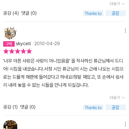
더보기
할 수도 있는 욕망들이 그대로 드러나기도 한다. 이렇게 삶의 욕망을
그 사람에 대한 이야기를 통해 생의 고통과 신산스런 삶의 틈새를 보
그는 감추려 하지 않는다. 그것을 시로 표현해내고 있다. 그런 점에서
공감 (
4
)
댓글 (0)
여준다. 날선 감수성을 지닌 시인의 언어는 칼날처럼 예리하게 심장
내가 과거의 '생명파'들을 떠올렸는지도 모르겠다. 하지만 시가 어찌
을 겨냥한다. 생각의 편린들을 형상화하고 있지만 때로는 상처를 쓰
과거의 것, 현재의 것, 미래의 것이 따로 있으랴. 시는 시대를 관통하
다듬어 주는 부드러운 손길. 결국 가장 큰 행복과 충만한 사랑이 지독
메뉴
는 본질적인 인간의 감정을 노래한 것 아니겠는가. 그것을 어떤 식으
한 슬픔과 지울 수 없는 상처를 남기는 법이다. 獨酌 헤어질 때 다시
skyceti
2010-04-29
로 표현하느냐 하는 차이만 있을 뿐이지. 그래서 류근의 시집, 어렵지
만날 것을 믿는 사람은 진실로 사랑한 사람이 아니다 헤어질 때 다시
않게 읽힌다. 편안하게 읽을 수 있는데, 편안하지만은 않은 시들이 류
만날 것을 기약하는 사람은 진실로 작별과 작별한 사람이 아니다 진
'너무 아픈 사랑은 사랑이 아니었음을' 을 작사하신 류근님께서 드디
근의 시집에 실려 있다. 제목이 된 '상처적 체질'도 좋았지만, 요즘 내
실로 사랑한 사람과 작별할 때에는 가서 다시는 돌아오지 말라고 이
어! 시집을 내셨습니다.서정 시인 류근님의 시는 근래 나오는 시집으
가 생각하고 있는 것이 바로 이런 점 아닌가 해서... 류근이 개인의 욕
승과 내생을 다 깨워서 불러도 돌아보지 않을 사랑을 살아가라고 눈
로는 드물게 재판에 들어갔다고 하네요!정말 재밌고, 또 손에서 쉽사
구에 충실한 시를 썼다고 하지만, 개인의 욕망에 충실하다보면 이렇
감고 독하게 버림받는 것이다 단숨에 결별을 이룩해주는 것이다 그러
리 내려 놓을 수 없는 시들을 만나게 되실겁니다.
게 사회 문제와 연결이 안 될 수가 없다. 개인의 욕망은 사회적 욕망의
므로 사람아 다시는 내 목숨 안에 돌아오지 말아라 혼자 피는 꽃이 온
일부이기 때문이기도 하고, 따라서 개인의 삶은 사회 속에서 녹아날
나무를 다 불지르고 운다 홀로 술을 마셔 본 사람은 안다. 바닥을 모르
더보기
수밖에 없기 때문이다. 이 시를 읽으며... 요즘 세태가 떠올라 마음이
고 추락하는 아득함 그리고 절대 고독 속에서 대면하는 나. 시인 류근
공감 (
1
)
댓글 (0)
편치는 않았지만... 그렇지만 큰 울림을 주는 시다. 제목을 읽는 사람
은 오랜 침묵을 깨고 첫 시집을 세상에 내놓았다. 마치 ‘독작’에서 깨
이 자기 멋대로 바꾸어도 좋을 시라는 생각을 한다. '치타'라는 시다.
어난 사람처럼. 사랑의 상처와 그리움으로 가득한 시들이 보여주고
가을, 시를 읽는 계절이 되었으면 좋겠는데... 사회는 자꾸 시에서 사
메뉴
싶었던 세계는 찌질한 감상주의도 아니고 우울한 슬픔도 아니다. 그