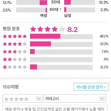
50대
10.3%
12.1%
‘달콤 쌉싸름한’ 희비극을 연출하는데, 류근의 첫 시집 『상처적 체질』
60대
3.3%
2.5%
이 바로 이런 “통속성의 전면화와 이것의 지연적(遲延的) 잠재화를
여성
남성
통해 존재와 세계의 희비극을 가로지르고 있다”고 역설한다. “이런
의미에서 류근의 시는 통속의 재현이 아니라 통속미의 표현이며, 절
8.2
평점 분포
망과 패배의 서글픈 유희가 아니라 희망과 사랑의 절실한 되찾음에
48.1%
가깝다”는 것이다. 하여 시인에게 “통속미는 가장 진지하고도 가장
33.3%
가볍게 타자와 새로운 세계를 향해 스며드는 일종의 방법적 사랑”이
7.4%
라 할 수 있다. 최현식은 또한 “과연 유희의 대상이지만 삶의 모델이
어서는 안 된다는 금지의 냉랭함은 우리들에게 통속의 추악성을 부단
0%
히 증강시켜왔다”고 지적하고, “최근 통속성이 위반의 상상력을 실현
11.1%
하는 주요 지점의 하나로 떠오르는 추세는 아마도 이런 억압적 왜곡
적 단면에 대한 집단적 거부 및 반발과도 밀접히 연관되어 있을 것
100자평
게시물 운영 원칙
이”라고 설파한다. 그리고 이러한 위반의 상상력을 이 시집의 서시인
「달나라」를 통해 보여준다. “추와 통속을 세계의 파괴와 절멸에 접속
카테고리
시키는 대신 열락과 통합의 원리로 전유한다는 것, 그것을 비정상적
이며 병리적인 포르노그래피로 은유한다는 것은 무엇보다 기존의 세