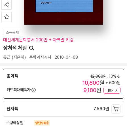
소득공제
대산세계문학총서 200번 + 아크릴 키링
상처적 체질
류근
(지은이)
문학과지성사
2010-04-08
종이책
12,000
원,
10%
10,800
원
+ 600원
9,180
원
카드최대혜택가
더보기
전자책
7,560
원
수령예상일
양탄자배송