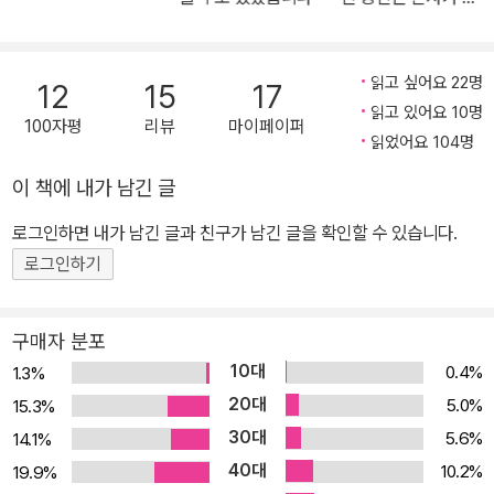
의 시에는 이처럼 익숙한 상처와 슬픔이 배어 있다. 그의 시를 읽는 일
닙니다
은 슬픔과 상처를 들여다보는 일과 같다. 쓸쓸한 영혼들의 상처는 타
자에 의해 가감될 수 없는 고유한 것이므로 철저히 단독자의 형식이
읽고 싶어요 22명
12
15
17
지만, 체질이 비슷한 우리는, 타인의 상처에서 나의 상처를 보게 된다.
읽고 있어요 10명
100자평
리뷰
마이페이퍼
“모든 슬픔은 함부로 눈이 마주치는 순간/삼류가” 되고, 하여 “내 슬
읽었어요 104명
픔은 삼류다”(「어떤 흐린 가을비」)라는, 감상투에 선언적이기까지 한
이 책에 내가 남긴 글
이 고백이 힘을 가지는 것은 바로 이런 이유일 것이다. 그의 시에서
로그인하면 내가 남긴 글과 친구가 남긴 글을 확인할 수 있습니다.
‘통속(通俗)’의 의미를 되새겨보게 되는 것도 그 때문이다. “클래식
과 정통의 지위에서 늘 미끄러지고 추방될 수밖에 없는 주변부의 삶
로그인하기
에 들러붙는 클리셰의 하나”인 통속은 “세상에 널리 통하는 일반적인
풍속”이라는 한자 그대로의 의미를 벗어나 “비전문적이고 대체로 저
구매자 분포
속하며 일반 대중에게 쉽게 통할 수 있는 일”이라는 새로운 의미로 이
10대
0.4%
1.3%
미 굳어져버렸지만, 정말 그것뿐일까? 이번 시집의 해설을 맡은 문학
20대
5.0%
15.3%
평론가 최현식은 “저속한 흥미와 취미 위주의 행동과 정서를 일컫는,
30대
5.6%
14.1%
아니 비꼬고 야유하는 말로 흘러온” 통속이라는 말은 거의 예외 없이
40대
10.2%
19.9%
비극이나 희극 어느 한쪽으로 기울지 않고, 누구나 견디고 즐길 만한