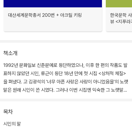
대산세계문학총서 200번 + 아크릴 키링
한국문학 사랑
뷰 <지푸라
책소개
1992년 문화일보 신춘문예로 등단하였으나, 이후 한 편의 작품도 발
표하지 않았던 시인, 류근이 등단 18년 만에 첫 시집 <상처적 체질>
을 펴냈다. 고 김광석의 '너무 아픈 사랑은 사랑이 아니었음을'의 노랫
말은 원래 시인이 쓴 시였다. 그러나 이번 시집엔 익숙한 그 노랫말은
물론이고, 시인을 문단에 들어서게 한 신춘문예 당선작도 실리지 않
았다.
목차
잊고 있거나 감추어둘 수는 있지만 부정할 수 없는 그런 것. 제목에서
시인의 말
느껴지는 것처럼, 시인의 시에는 이처럼 익숙한 상처와 슬픔이 배어