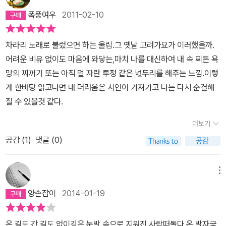
람들을 멀어지게 한다. 그러면 안 되는데... 치타 전속력으로 달려가
의 시들은 지나간 시간을 추억하며 ‘그리움’을 부르고 비껴가고 싶은
폭풍여우
2011-02-10
톰슨가젤의 목덜미를 물고숨을 헐떡거리고 있는 치타를 보면 먹이를
생의 감각들을 일깨운다. 사랑과 이별이라는 진부한 이야기는 수없이
물고 나무에 오를 힘마저 탕진한 채하이에나 무리에게 쫓겨 주춤주춤
반복되어도 귀를 기울이게 된다. 살아 숨 쉬듯, 번개처럼 찾아온 사랑
차라리 노래로 불렀으면 하는 울림.그 옛날 고려가요가 이러했을까.
먹이를 놓고 뒷걸음질 치는 치타를 보면 주린 배를 허리에 붙인 채 다
도 언젠가 끝이 나고 또 다시 그리움이 밀려온다. 그 사랑은 단순히 이
어려운 비유 없이도 마음에 와닿는,마치 나를 대신하여 내 속 찌든 욕
시 평원을 바라보는저 무르고 퀭한 눈 바라보면 쉰 살 넘어 문자 메시
성에 대한 사랑만을 의미하지는 않는 것일지도 모른다. 세상을 살아
망의 찌꺼기 또는 아직 덜 자란 투정 같은 넋두리를 해주는 느낌.이렇
지로전속력으로 해고 통보받은 가장을 보면닳아 없어진 구두 뒷굽을
가면서 만나고 헤어지는 일이 얼마나 쉽고 또 얼마나 어려운 일인가.
게 한바탕 읽고나면 내 더러움은 시인이 가져가고 나는 다시 순결해
보면 거울을 보면 류근, 상처적 체질, 문학과지성사, 2015년 초판 11
시인은 누구보다도 예민한 촉수를 가지고 있다. 그리운 우체국 옛사
질 수 있을것 같다.
쇄. 120쪽.
랑 여기서 얼마나 먼지 술에 취하면 나는 문득 우체국 불빛이 그리워
더보기
지고 선량한 등불에 기대어 엽서 한 장 쓰고 싶으다 내게로 왔던 모든
이별들 위에 깨끗한 우표 한 장 붙여주고 싶으다 지금은 내 오랜 신열
공감 (
1
)
댓글 (0)
의 손금 위에도 꽃이 피고 바람이 부는 시절 낮은 지붕들 위로 별이 지
나고 길에서 늙은 나무들은 우편배달부처럼 다시 못 만날 구름들을
메뉴
향해 잎사귀를 흔든다 흔들릴 때 스스로를 흔드는 것들은 비로소 얼
양손잡이
2014-01-19
마나 따사로운 틈새를 만드는가 아무도 눈치채지 못하는 이별이 너무
흔해서 살아갈수록 내 가슴엔 강물이 깊어지고 돌아가야 할 시간은
온 길도 간 길도 없이깊은 눈발 속으로 지워진 사람떠돌다 온 발자국
철길 건너 세상의 변방에서 안개의 입자들처럼 몸을 허문다 옛사랑