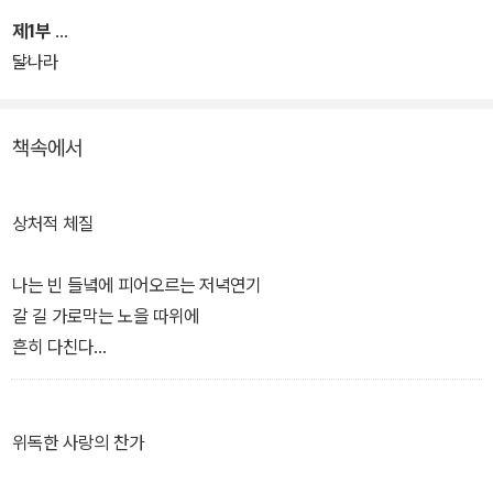
있다. 존재와 세계의 희비극을 가로지르는 통속미, 희망과 사랑을 향
제1부
한 절실한 노래들이 담겨 있는 시집이다. 시인은 세상에 한 번도 그 모
달나라
습을 드러내지 않은 시 70편을 담은 한 권의 시집으로 처음, 독자들
을 만난다.
책속에서
상처적 체질
나는 빈 들녘에 피어오르는 저녁연기
갈 길 가로막는 노을 따위에
흔히 다친다
내가 기억하는 노래
나를 불러 세우던 몇 번의 가을
내가 쓰러져 새벽까지 울던
위독한 사랑의 찬가
한 세월 가파른 사랑 때문에 거듭 다치고