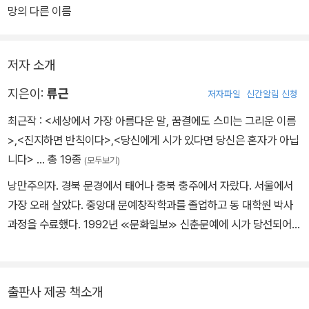
망의 다른 이름
저자 소개
지은이:
류근
저자파일
신간알림 신청
최근작 :
<세상에서 가장 아름다운 말, 꿈결에도 스미는 그리운 이름
>
,
<진지하면 반칙이다>
,
<당신에게 시가 있다면 당신은 혼자가 아닙
니다>
… 총 19종
(모두보기)
낭만주의자. 경북 문경에서 태어나 충북 충주에서 자랐다. 서울에서
가장 오래 살았다. 중앙대 문예창작학과를 졸업하고 동 대학원 박사
과정을 수료했다. 1992년 ≪문화일보≫ 신춘문예에 시가 당선되어
등단했으며, 대학 재학 중에 쓴 노랫말 <너무 아픈 사랑은 사랑이 아
니었음을>이 김광석에 의해 노래로 불리기도 했다. 등단 후 18년간
공식적인 작품 발표를 하지 않다가 2010년 첫 시집 『상처적 체질』을,
출판사 제공 책소개
2016년 두 번째 시집 『어떻게든 이별』을 출간했다. 산문집 『함부로