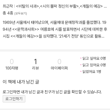
최근작 :
<비탈의 사과>
,
<시의 몰락 정신의 부활>
,
<개들의 예감>
…
총 4종
(모두보기)
1969년 서울에서 태어났으며, 서울예대 문예창작과를 졸업했다. 19
94년 <<문학과사회>> 여름호에 시를 발표하면서 시단에 데뷔한 후
시집 <<개들의 예감>>을 상자했다. '21세기 전망' 동인으로 활동중
이다.
읽고 싶어요 0명
0
1
0
읽고 있어요 0명
100자평
리뷰
마이페이퍼
읽었어요 1명
이 책에 내가 남긴 글
로그인하면 내가 남긴 글과 친구가 남긴 글을 확인할 수 있습니다.
로그인하기