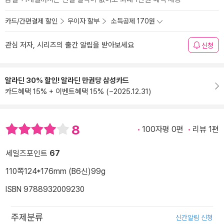
카드/간편결제 할인
무이자 할부
소득공제 170원
관심 저자, 시리즈의 출간 알림을 받아보세요
신청
알라딘 30% 할인! 알라딘 만권당 삼성카드
카드혜택 15% + 이벤트혜택 15% (~2025.12.31)
8
100자평 0편
리뷰 1편
세일즈포인트
67
110쪽
124*176mm (B6신)
99g
ISBN 9788932009230
주제분류
신간알림 신청