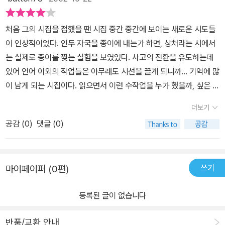
처음 그의 시집을 접했을 땐 시집 중간 중간에 보이는 새로운 시도들
이 인상적이었다. 인두 자국을 종이에 내는가 하면, 상처라는 시에서
는 실제로 종이를 찢는 실험을 보였었다. 사고의 전환을 유도하는데
있어 언어 이외의 작업들은 아무래도 시선을 끌게 되니까... 기억에 많
이 남게 되는 시집이다. 읽으면서 이런 수작업을 누가 했을까, 싶은 염
려도 해보게 하는 웃음이 나는 시집이기도 하다. 솔직히 이런 시도들
더보기
은 개인적으로 맘에 와닿지는 않는다. 다만 내가 높이 사고 싶은 것은
공감 (
0
)
댓글 (0)
시인의 관찰과 관찰에서 나오는 언어적 감수성이다. 전체적으로 우울
한 소재의 사용이 많지만 그 중심은 결코 우울하지 않은 밝은 나라에
서 온 듯한 인상을 준다. 아마도 이 시인 눈은 참 맑은 사람이 아닐까
쓰기
마이페이퍼 (0편)
싶다.
등록된 글이 없습니다
반품/교환 안내