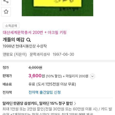
소득공제
대산세계문학총서 200번 + 아크릴 키링
개들의 예감
1998년 현대시동인상 수상작
연왕모
(지은이)
문학과지성사
1997-06-30
정가
4,000원
3,600
판매가
원
(10% 할인) +
마일리지 200원
배송료
유료 (도서 1만5천원 이상 무료)
전자책
전자책 출간알림 신청
알라딘 만권당 삼성카드, 알라딘 15% 청구 할인
최대 1만원 또는 2만원 할인(전월 30만원 또는 60만원 이용 시) / 카드 발
급월 +1개월까지는 전월 실적이 없어도 최대 1만원 혜택 제공