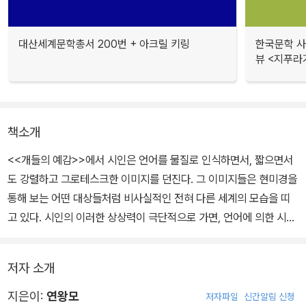
대산세계문학총서 200번 + 아크릴 키링
한국문학 사랑
뷰 <지푸라
책소개
<<개들의 예감>>에서 시인은 언어를 물질로 인식하면서, 짧으면서
도 강렬하고 그로테스크한 이미지를 던진다. 그 이미지들은 현미경을
통해 보는 어떤 대상들처럼 비사실적인 전혀 다른 세계의 모습을 띠
고 있다. 시인의 이러한 상상력이 극단적으로 가면, 언어에 의한 시쓰
기 대신 실재하는 대상을 그대로 시에 끌어오기도 한다. 이 시집을 통
해 우리는 지시적인 의미의 굴레를 벗어나 무한히 확장하려는 언어의
저자 소개
기표적인 들썩거림을 체험하게 된다.
지은이:
연왕모
저자파일
신간알림 신청