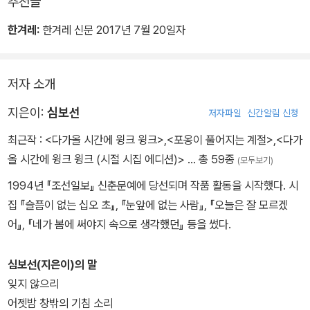
추천글
넌 참 오묘하게 생겼구나
밤의 배 속에서 돌들이 식는다
한겨레:
한겨레 신문 2017년 7월 20일자
나의 차가운 혀도
그것은 새가 아니다
뜨거운 무언가를 삼키리라
그 새를 두 번 다시 보지 못했기에
저자 소개
낮엔 젊었고 밤엔 늙었다
나는 그것에게 따지듯 묻는다
낮에 노인을 만났고 밤에 그 노인이 됐다
지은이:
심보선
저자파일
신간알림 신청
도대체 내 방에서
최근작 :
<다가올 시간에 윙크 윙크>
,
<포옹이 풀어지는 계절>
,
<다가
무엇을 원하는 거냐고
밤은 날마다 좋은 밤이었다
올 시간에 윙크 윙크 (시절 시집 에디션)>
… 총 59종
(모두보기)
그러면 그것은 아이처럼 훌쩍거리며
1994년 『조선일보』 신춘문예에 당선되며 작품 활동을 시작했다. 시
방 전체로 번져간다
집 『슬픔이 없는 십오 초』, 『눈앞에 없는 사람』, 『오늘은 잘 모르겠
한 방울의 잉크가 물속에
어』, 『네가 봄에 써야지 속으로 생각했던』 등을 썼다.
골고루 퍼지듯이.
심보선(지은이)의 말
잊지 않으리
어젯밤 창밖의 기침 소리