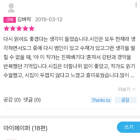
다. 우리가 왜 당나귀를 사랑하게 되는지, 무엇인지도 모르면서
라고 생각은 하지만 솔직히 잘 모르겠어. 가지고 있는 선생님 책
는 것으로 읽히는 건 어쩔 거야. 뭐 크게 틀린 일은 아니지만 시인
오늘 내 목소리를 따라가지 않습니다.어떤 그늘에서도어떤 침묵
메뉴
인간은 왜 진실을 향하게 되는지에 대해 탁월하게 피력한다. 시인
들을 다 읽으면 나머지는 도서관에서 빌려다 읽을 생각이야. '책
은 아직도 자신이 시인이기 때문에 선하고, 엉뚱하고, 취한 듯 취
의 순간에도어떤 꿈의 영상 속에서도나는 오늘 외로운 천사의흐
김벼락
2019-03-12
이 이 시집에서 호명한 당나귀들(로버트 루이스 스티븐슨 《당나
을 줄여야겠다'라는 스스로의 약속을 지키려고는 하는데 지킬 수
하지 않은 듯한 것도 당연하다는 주장. 뭐 이딴 거, 다들 잘난 맛
느낌을 따라가지 않습니다. 나는 내 목소리가 죽은 원천을 바라봅
귀와 함께 한 세벤느 여행》(1879), 후안 라몬 히메네스 《플라테
있을지는 정말 모르겠어. 『오늘은 잘 모르겠어』는 시집치고는
에 사는 거니까 마음이 넓은 독자들이 이해해주자. 물론 난 이미
니다.산산이 부서진 말 씨앗들.물방울이기도 했고불꽃이기도 했
로와 나》(1955), 윌리엄 스타이그 《당나귀와 실베스터와 요술
꽤 두꺼워. 전체적으로 시들도 긴 편이어서 호흡이 힘들어지고 어
다시 읽어도 좋겠다는 생각이 들었습니다.시인은 모두 천재라 생
까질 대로 까져서, 시인들의 이런 특권 주장을 들으면 저절로 가
던 자그마한 장소.망상에 빼앗긴 소망의 메마른 우물. 나는 기억
조약돌》(1970))처럼 시도 끝없이 낭송되리라는 예언처럼 이 시
려운 느낌이 마구마구 들어. 그나마 [독서의 시간]은 짧은 편에
각하면서도그 중에 다시 범인이 있고 수재가 있고그런 생각을 떨
운데 손가락 하나만 위로 치켜지는 현상을 금할 수 없다. (불민한
들을 더듬어봅니다.사람들과 하는 입맞춤과 악수와 포옹.주먹 속
집은 도착했다.기형도 시집처럼 시대에 획을 긋는 시집이 있다. 2
속하고 마침, 독서의 시간을 마쳤잖아. '그 책에는 이별 이야기
칠 수 없을 때, '아 이 작가는 진짜배기다.'혼자서 감탄과 경악을
내 경우에 국한해서 얘기하자면) 실생활에서 엮인 시인들은, 이
에 웅크리고 있지만주먹을 펼치면 사라지는 새.모든 얼굴들에 숨
000년 대 들어서 황병승《여장남자 시코쿠》, 김경주《나는 이 세
가 있을까/ 어쩌면 네가 지금 막 귀퉁이를 접고 있는 페이지에'
반복했던 기억입니다.시집은 더할나위 없이 좋았고, 작가도 읽기
놈이나 저년이나 어찌 그리 하나같이 못됐는지, 아휴! 혹시 시인
은레몬 씹는 아이의 싱그러운 찡그림.아아, 그 모든 생명력들을
상에 없는 계절이다》가 그랬다고 생각하는데 심보선《오늘은 잘
[그 남자의 집]은 결국은 이별 이야기야. 그 남자의 집과, 그 남자
수월했고, 시집이 두껍지 않다고 느꼈고 흥미로웠습니다.많이 읽
은 헤르마프로디토스라서 그들끼리만 서로 이해할 수 있다고, 그
떠올려봅니다. 하지만 나는 이제 시인이 아니랍니다.아주아주 거
모르겠어》는 2010년대 그런 시집에 해당할 거라고 감히 말해 본
와, 그 시절과 이별하는 이야기. '나는 생각한다/ 온갖 종류의 이
어도 좋겠습니다.
리하여 ‘우리 시인들은 그렇다’라고 말하는 거 아냐? 난 그렇게
대한 무언가가 내 곁을 스쳐 지나간다한들나는 더 이상 할 말이
더보기
다.
별에 대해/ 모든 이별은 결국 같은 종류의 죽음이라는 사실에 대
읽히는데, 만일 옹졸한 내 생각이 맞다면 이렇게 말하리라. “가식
없습니다.최선을 다해 말한다 해도“아주아주 거대한 무언가
공감 (
0
)
댓글 (0)
해' 이 책상에 앉아 있는 시간처럼 죽음에 골똘한 적이 있을까 싶
떨지 마!” (이 문단의 첫번째와 세번째 문장은 로베르토 볼라뇨,
가……” 에서 말문이 닫혀버립니다. 시인의 자리는 어디일까요?
어. '모든 이별은 결국 죽음이라는 사실에 대해' 생각하고 그 사실
<야만스러운 탐정들>, 열린책들 2012. 262쪽에 나오는 걸 변
왼쪽에는 모르는 이들이 있고오른쪽에는 사랑하는 이들이 있는
을 수행하기 위해서 여기 있는 거라는 현재를 눈 똑바로 뜨고 지
형했다.) 읽는 사람에 따라 (당연히!) 다르겠지만 내가 제일 재미
자리.집중력이 생기는 자리.고독이 생기는 자리. 시인의 자아란
쓰기
마이페이퍼 (18편)
켜보고 있는 거지. [독서의 시간]이 귀에서 속삭이는 것처럼 쏙쏙
나게 읽은 시는 무지하게 긴 시 두어 개 이후에 나오는 시집의 마
무엇일까요?뜨겁고 달콤한 영혼의 입자들이 뭉쳤다 부서지는창
들어오지 뭐야.​​ 그 남자는 시를 좋아할 뿐 아니라 외우고 있는