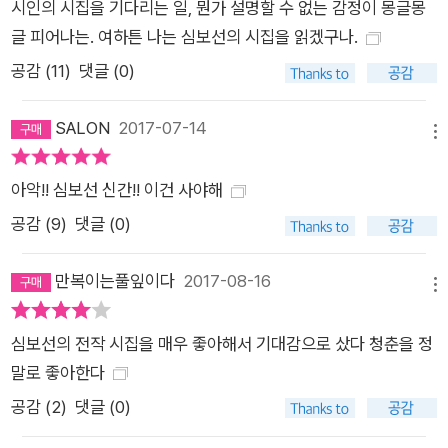
시인의 시집을 기다리는 일, 뭔가 설명할 수 없는 감정이 몽글몽
기서 어떤 변화가 시작됐다 ―「근육의 문제」 부분 알려졌다시피
글 피어나는. 여하튼 나는 심보선의 시집을 읽겠구나.
심보선은 갈등이 첨예하게 대립하는 사회 운동의 현장에 자주 모
공감 (
11
)
댓글 (0)
습을 드러내왔다. 이러한 삶의 모습은 시집 속에도 고스란히 투영
되곤 하는데, 구의역에서 스크린도어 정비 중 사망한 소년에 대한
SALON
2017-07-14
시 「갈색 가방이 있던 역」, 쌍용차 해고 노동자 문제를 다룬 「스물
메뉴
세번째 인간」 등에서 잘 드러나 있다. 특히 심보선은 단순히 사건
아악!! 심보선 신간!! 이건 사야해
의 전말을 드러내는 데에서 그치는 것이 아니라 마치 또 다른 누
군가를 소환하는 방식으로 시를 전개해간다. 상대의 이름을 묻는
공감 (
9
)
댓글 (0)
것, 즉 누군가에게 이름을 부여함으로써 자신의 삶으로 타인을 끌
어들일 때 그 타인은 자본주의 안에서 아스라히 사라져간 “죽은
만복이는풀잎이다
2017-08-16
메뉴
이들”의 이름 중 하나로 자신을 호명해줄 것을 요청한다. 즉, 심
보선이 시집을 열면서 “들어라”라는 시구로 수많은 사람들(그의
심보선의 전작 시집을 매우 좋아해서 기대감으로 샀다 청춘을 정
삶의 결로 보았을 때 이들은 대부분 자본주의 아래에 속박당한 자
말로 좋아한다
들일 것이다)을 소환할 때, 그리고 그들이 “죽은 이들”로서 그 스
공감 (
2
)
댓글 (0)
스로 시인의 소환에 응할 때, 우리는 심보선의 시 세계 안에서 서