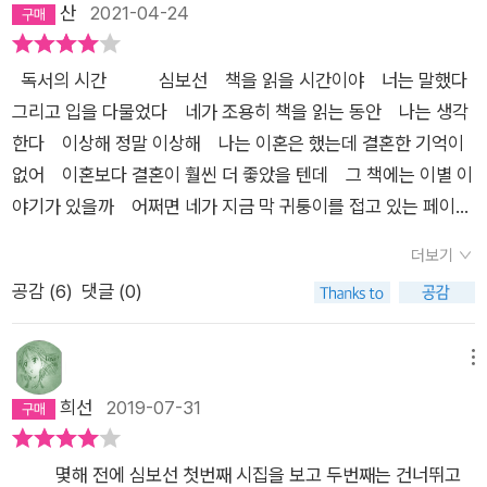
아니라, 비교적 짧아 전문을 옮길 수 있는 몇 안 되는 작품이기 때
산
2021-04-24
숟가락으로 혀를 누르고 말을 하려고 시도하는 시인의 행위도 자
문이기도 하다. 지지난밤에는 우리 둘이 서로 사랑을 해 몸을 섞
동 연상되어 이 시는 다체험 시라고 말해도 좋겠다. 인식과 세상
었고, 지난밤에는 눈물을 흘려, 감정이 있는 사람이었던 것 같은
의 관계를 우화적으로 그린 파크리트 쥔스킨트의 디스토피아적
독서의 시간 심보선​​ 책을 읽을 시간이야 너는 말했다
데, 지금은 그것도 다 사라져 내가 사람인지 아닌지 잘 모르겠고,
인 단편 <장인 뮈사르의 유언>이 떠오르기도 했다. 18세기 프랑
그리고 입을 다물었다 네가 조용히 책을 읽는 동안​ 나는 생각
아 이 다음부터가 문젠데, “눈꺼풀은 지그시 닫히고 / 무릎은 가
스에서 성공한 보석 세공업자인 뮈사르는 자신의 정원에서 돌조
한다 이상해 정말 이상해 나는 이혼은 했는데 결혼한 기억이
만히 펴”진 상태가 과연 어떤 자세인지 헷갈린다. 일반적으로 생
개를 우연히 발견하고 조개가 인간과 세계의 연원이며 모든 것은
없어 이혼보다 결혼이 훨씬 더 좋았을 텐데​ 그 책에는 이별 이
각해서 눈꺼풀이 지그시 닫히면서 동시에 무릎을 가만히 편다면,
조개로 돌아간다고 추론하고 진실을 파헤쳐 들어간다. 「브라운이
야기가 있을까 어쩌면 네가 지금 막 귀퉁이를 접고 있는 페이지
이거 어떻게 본격적으로 야한 자세를 취하기 전에 흔히 시작하는
브라운에게」는 포춘쿠키 애용자인 Then Brown이 포춘쿠키 속
에​ 나는 생각한다 온갖 종류의 이별에 대해 모든 이별은 결
포즈? 이 상태에서 가만히 가만히, 소토 보체, 펴진 무릎만 옆으
더보기
에 들어있던 불행의 글귀(“희망은 그대 영혼의 가장 비극적인 부
국 같은 종류의 죽음이라는 사실에 대해​ 우리는 키스할 때 서
로 세우면 완전히 자세 나오는 거 아냐? 좋다, 그렇게 감안하고
공감 (
6
)
댓글 (0)
분이다”)를 발견하고 AFOCOO에 상담 이메일을 보내면서 시작
로의 혀를 접으려고 애쓴다​ 무언가 그 무언가를 표시하기 위
다시 읽으면, 시인도 거기까진 알겠단다. 근데 새는 다시 날아오
된다. 그가 행운의 문구 작성자인 Brown Gee(地)와 이메일을
해 영원히​ 키스하고 싶다 이별하고 싶은 것과 무관하게​ 나
기는 하나? 신은 언제 죽지? 여기서 말하는 신이 뭐지? 세상 온
주고받게 되면서 상황은 흥미진진해진다. 행운과 불행은 상호보
는 천성 바깥에서 너와 함께 일생을 헤맬 것이다​ 돌아가고 싶다
메뉴
종교에서 말하는 신, 즉 하느님을 말하는 것인지, 시의 첫 부분에
완의 관계가 아니다. Brown Gee가 5만 개의 행운 속에 5백 개
떠나가고 싶은 것과 무관하게​ 어디론가 그 어디론가​
희선
2019-07-31
서 얘기했듯이 내가 오래 바라보던 당신의 두 눈알을 말하는 것인
의 불행(소음 or 적막)을 심어 자신의 모순과 세계의 모순을 전파
시집[오늘은 잘 모르겠어] 중에서​​​ 출근 시간이 좀 늦었지 뭐야.
지 흠, 잘 모르겠다. 여기서 한 발 더 뗀다. 그나저나 당신은, 언제
했듯이 행운과 불행은 서로를 알아보고 폭로하는 비밀스러운 관
읽고 있던 박완서의 『그 남자네 집』은 얼마 남지 않았고 다 읽고
죽나? 즉, 최종적으로 알고 싶었던 것이, 당신이 언제 죽는지 하
몇해 전에 심보선 첫번째 시집을 보고 두번째는 건너뛰고