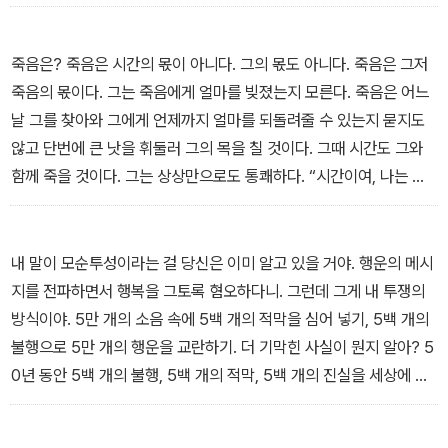
떠나가고 싶은 것과 무관하게
늙지 않는 선수 탓이다
―「독서의 시간」 부분
도무지 포수를 믿지 않는 투수처럼
너는 나를 보며 고개를 가로젓는다
죽음은? 죽음은 시간의 몫이 아니다. 그의 몫도 아니다. 죽음은 그저
너와 나 사이에 파탄이 파다해진다
죽음의 몫이다. 그는 죽음에게 얼마를 빚졌는지 모른다. 죽음은 어느
어디서부터 무엇이 잘못됐는가, 그러나
날 그를 찾아와 그에게 언제까지 얼마를 되돌려줄 수 있는지 묻지도
오늘은 오늘의 야구에만 몰두하자
않고 단번에 큰 낫을 휘둘러 그의 목을 칠 것이다. 그때 시간도 그와
함께 죽을 것이다. 그는 상상만으로도 통쾌하다. “시간이여, 나는 이
―「오늘의 야구」 부분
제 두통도 사라져 편안히 관 속에 누울 수 있지만 너는 누울 곳 하나
없구나. 내 머릿속에다 평생 허방을 판 원수 놈아.”
―「복화술사의 구술사」 부분
내 말이 모순투성이라는 걸 당신은 이미 알고 있을 거야. 행운의 메시
지를 전파하면서 행복을 그토록 혐오하다니. 그런데 그게 내 투쟁의
방식이야. 5만 개의 소음 속에 5백 개의 적막을 심어 넣기, 5백 개의
불행으로 5만 개의 행운을 교란하기. 더 기막힌 사실이 뭔지 알아? 5
0년 동안 5백 개의 불행, 5백 개의 적막, 5백 개의 진실을 세상에 전
파했는데도 아무런 반응이 없었어. 상찬은커녕 불평도 혹평도 없었
어. 나는 생각했지. 수많은 사람들이 내 글귀들을 읽었을 텐데 왜 이리