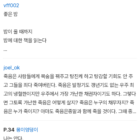
얼마나 좋을까?
내 방엔 참 오묘한 꼭짓점들이 많이 있구나
vff002
죽는 곳은 여럿이어도
좋은 밤
태어나는 곳은 하나라면.
그것은 잠에서 일어나자마자 나에게
같은 세계에서 같은 사람들이랑
아니오 라고 말한다
밤이 올 때까지
부디 단 한 번이라도
밤에 대한 책을 읽는다
삶이 고단하지 않을 때까지
그러면 나는 방 밖으로 나가 아내에게
죽음이 서럽지 않을 때까지
아니오 라고 말한다
책장을 덮으면 밤은 이미
모든 것을 다시 시작할 수 있다면.
아내가 뭔 소리냐 물으면
문지방 너머에 도착해 있다
joel_ok
처음부터 다시 시작할 수 있다면.
어젯밤 이상한 책을 읽었다고 답한다
죽음은 사람들에게 목숨을 꿔주고 탕진케 하고 탕감할 기회도 안 주
얼마나 많은 동굴을 섭렵해야
고 그들을 죄다 죽여버린다. 죽음은 발정기도 갱년기도 없는 우주 최
그것은 책이 아니다
저토록 검고 거대한 눈이 생기는가
고의 냉혈한이지만 우주에서 가장 가난한 채권자이기도 하다. 그렇다
어느 날 아침 창문으로 들어왔기에
면 그토록 가난한 죽음은 어떻게 살지? 죽음은 누구의 채무자지? 죽
매번 다른 사투리로 맞이하는 밤
음은 누가 죽이지? 아마도 죽음은종말과 함께 죽을 것이다. 그때 종
그것은 빛이 아니다
밤은 날마다 고향이 달랐다
말도 죽음과 함께죽을 것이다. 그 누가 시간의 썩은 시체가 풍기는 악
오후에 창문을 들락거리며
취를 견디며 영원히 홀로 지낼 수 있겠는가?
P.34
몽이엉덩이
방이 지정한 부피의 할당량을 채우지 않기에
밤이 왔다
나는 안다.