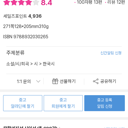
8.4
100자평 13편
리뷰 12편
세일즈포인트
4,936
271쪽
128*205mm
310g
ISBN 9788932030265
주제분류
신간알림 신청
소설/시/희곡
>
시
>
한국시
선물하기
공유하기
중고
중고
중고 등록
알라딘에 팔기
회원에게 팔기
알림 신청