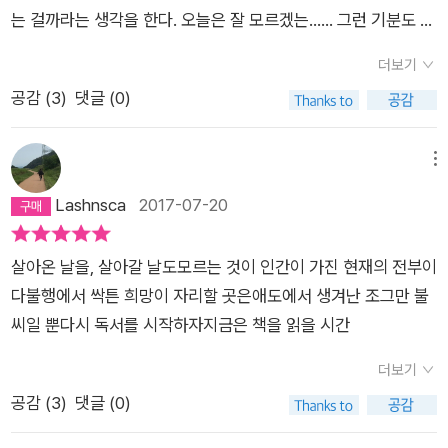
대한 외로움까지 참 기막히게 노래하기도 한다. (전략) “왜 형은
디선가 작가가 자기 이야기를 쓴 글을 본 건지 책을 보고 읽어 낸
성에 대해 골똘히 생각하는 여러 시(특히 「복화술사의 구술사」처
있는데 인도의 공사가 제대로 마무리되어 있지 않은 곳에서 사고
는 걸까라는 생각을 한다. 오늘은 잘 모르겠는...... 그런 기분도 좀
애초부터 없었던 거야? / 왜 형은 태어나지도 죽지도 않았던 거
건지. 그런 거 몰라도 큰일은 없다. 시인이나 소설가는 그저 시와
럼 ‘없는-증명할 수 없는 존재’를 등장시켜 언어화하는 「형」)등.
를 당한 시민이 지자체를 상대로 소송했다는 기사를 본 적이 있다
든다.- 때로는 사는 의미를 포기해야 위원이 되었다.-어쩌라고
야? / 왜 나는 슬플 때마다 둘째가 되는 거야? // 형, // 응?” (같
소설을 봐달라고 할 거다. 소설은 소설가가 조금 담기지만 시는
더보기
이 시집을 통해 심보선은 ‘보들레르가 말한 앨버트로스-시
는 생각을 하면서 걸었어. 만약 내게 그런 일이 일어난다면 나는
중- 무엇보다 침묵이 있었을 것이다.-심보르스카를 추억하며 중-
은 시. 73쪽) 마지막에 여기까지 읽게 되면 독자는 대책 없이 얻
더 많이 담기지 않을까 싶다. 예전에는 이것도 잘 몰랐는데. 어제
공감 (
3
)
댓글 (0)
인’(“시인은 구름의 군주와 같으니,/그는 폭풍우 속을 드나들고
어느 쪽일까? 아닌 걸 아니라고 당당하게 맞서는 사람의 용기는
그때 나는 생각했다네 우리는 세상일에 대해 이견이 거의 없지 하
어터진 뒤통수를 감싸 안을 수밖에. 물론 언짢은 것도 없지는 않
는 몰랐지만 오늘은 알게 된 것인가. 하지만 어제 몰랐던 걸 오늘
궁수를 우습게 여기지만,/바닥에 유배되어 조롱하는 사람들 속에
부럽고, 꼭 그런 사람도 있어야 한다고 응원하지만 나는 혼자 끙
지만 가는 길은 왜 이리도 다른가-멀리 떠나는 친구에게 중2021.
다. “나는 멀어지는 시인의 뒷모습을 대고 속삭였죠. / 잘 아시겠
알게 되는 건 그리 많지 않다. 오늘 모르면 내일은 알 수 있을까.
처하면 그는/거대한 날개가 방해되어 잘 걷지 못한다.”(보들레르
끙대고 말겠지. 나란 사람이 나를 위해서 무슨 일을 벌일 사람이
Nov. #오늘은잘모르겠어 #심보선
메뉴
지만 우리는 시인이랍니다. / 오늘 우리가 응시한 것들 중에 / 적
이것도 쉬운 일이 아니다. 알려고 해야 알 수 있을 거다. 모르는
《악의 꽃》, 「앨버트로스」)이 바로 자신임을 보여주고 있다. 「천도
아니지. 그러니까 그냥 조심하자 그렇게 티셔츠가 조금 젖을 만큼
Lashnsca
2017-07-20
어도 개와 아이는 움찔했겠지요. / 하지만 선량한 우리는 늘 말하
건 모르는대로 내버려둬도 괜찮을까. 나도 모르겠다. 시집 제목이
재 이후」에서 시인은 윌리엄 포크너의 소설 《As I lay dying》
의 땀이 찬 상태로 늦지 않게 출근을 했고 예상대로 『그 남자네
죠. / 무서워하지 말아요. 우리는 시인이랍니다.” (중략. 94~95
‘오늘은 잘 모르겠어’여서 이런 말을 했구나. 나는 오늘 내게 영
의 한글 번역 제목 '내가 죽어 누워 있을 때'를 올바로 해석하면
집』은 다 읽고 말았어. 단편으로 실린 적이 있는 글을 장편으로 이
쪽) “나는 소원을 빌기 위해 얼굴이 빨개졌답니다. / 나는 문득 늙
감을 주곤 했던 노을빛이누군가의 자동차와누군가의 그림자와누
살아온 날을, 살아갈 날도모르는 것이 인간이 가진 현재의 전부이
'내가 누워 죽어가고 있을 때'가 맞다고 하면서도 잘못 번역된 제
어서 쓴 글이어서 읽을 분량이 줄어든 이유도 있었지만 술술 잘
은 청소부에게 소리치고 싶었지요. / 어이, 아저씨, 금요일에 나는
군가의 지붕에 깃드는 것을무연히 바라보고 있습니다. 노트에 묻
다불행에서 싹튼 희망이 자리할 곳은애도에서 생겨난 조그만 불
목이 더 맘에 든다고 말했다. '어제까지 나는 인간이 확실했었으
읽히는 책이야. 그런데, 그런데 말이지. 분명 다 아는 내용이고 읽
인간이고 싶었어요! / 나는 화들짝 깨어난 그에게 말하겠지요. /
은 마지막 지문은 수년 전의 것.지금 어딘가 나 아닌 다른 사람은
씨일 뿐다시 독서를 시작하자지금은 책을 읽을 시간
나//오늘은 잘 모르겠어'라고 말하는 표제시 「오늘은 잘 모르겠
었던 책인데도 처음인 것 같아. 기억이 날아가서 그런 걸 테지만
놀라지 말아요. 나는 시인이랍니다.” (후략. <나는 시인이랍니다
내가 모르는 노을의 비밀을 알아채고자신의 손가락을 조금씩 움
어」처럼 우리에게 앎과 깨달음이 꼭 올 리 만무하며 우리 선택에
꼭 그럴까? 오래된 글인데 신선한 그 이유를 잘 모르겠어. 다시
더보기
> 부분 96쪽) 시인에겐 자신이 시인이라는 것이 벼슬이다. 이 시
직이기 시작합니다. 나는 그 사람이 부럽습니다.오늘 밤 그 사람
있어서도 앞뒤가 명확하기 어려워서 더 그렇겠다. 이 시집은 해
읽고 있는 선생님이 책이 현재까지는 다 그래. 다음에 읽을 건 『아
공감 (
3
)
댓글 (0)
바로 다음에 나오는 작품이 <나는 이제 시인이 아니랍니다>인
은 시인이지만나는 그렇지 않습니다.시는 쓰지 않고 다만시 쓰는
설 자리에 부록으로 볼프강 에젤만 <당나귀 문학론>을 배치했
주 오래된 농담』인데 이 책도 그럴까? 역시 신선하게 잘 읽힐 거
데 그것도 자신이 시인이 아님을 주장하여 진짜 시인임을 강조하
생각에 젖어 있을 뿐.그 생각도 그리 오래가지는 않습니다. 나는