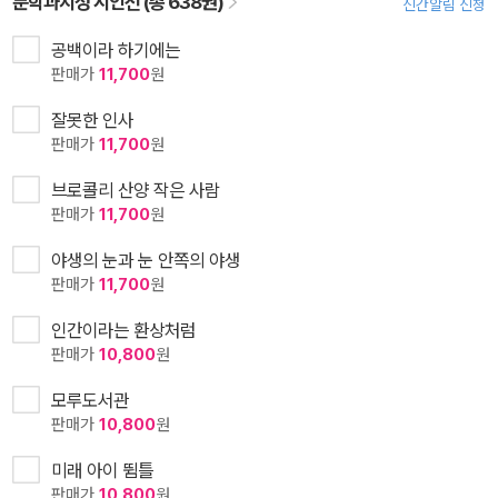
문학과지성 시인선 (총 638권)
신간알림 신청
공백이라 하기에는
판매가
11,700
원
잘못한 인사
판매가
11,700
원
브로콜리 산양 작은 사람
판매가
11,700
원
야생의 눈과 눈 안쪽의 야생
판매가
11,700
원
인간이라는 환상처럼
판매가
10,800
원
모루도서관
판매가
10,800
원
미래 아이 뜀틀
판매가
10,800
원