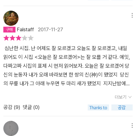
관련 속에서 보는 주관적인 인상 비평이다. 이 시집을 대표할 시
세 개를 내게 요청한다면 「복화술사의 구술사」, 「마치 혀가 없는
메뉴
것처럼」, 「브라운이 브라운에게」를 가져오겠다. “내 머릿속에다
Falstaff
2017-11-27
평생 허방을 판 원수 놈아”라고 시간에게 호통치는 「복화술사의
구술사」는 시간과 자아의 닮은 꼴을 복화술의 상황과 연결해 전
심난한 시집. 난 어제도 잘 모르겠고 오늘도 잘 모르겠고, 내일
달하는 게 흥미롭다. 자신이 아닌 다른 대상을 통해 자신을 전달
읽어도 이 시집 <오늘은 잘 모르겠어>는 잘 모를 거 같다. 에잇,
하지만 실체는 결코 파악될 수 없는 역설과 궤변의 상황이 지속적
다짜고짜 시집의 표제 시 먼저 읽어보자. 오늘은 잘 모르겠어 당
으로 제시된다. 이것은 심보선 《오늘은 잘 모르겠어》 시집 전체
신의 눈동자 내가 오래 바라보면 한 쌍의 신(神)이 됐었지 당신
를 관통하는 줄기이기도 하다.대미를 장식하는 위치에 있으면서
의 무릎 내가 그 아래 누우면 두 마리 새가 됐었지 지지난밤에는
흡사 단편 소설을 떠올리게 만드는 「마치 혀가 없는 것처럼」(22
사랑을 나눴고 지난밤에는 눈물을 흘렸던 것으로 볼 때 어제까지
페이지 분량), 「브라운이 브라운에게」(35페이지 분량)에서도 심
더보기
나는 인간이 확실했었으나 오늘은 잘 모르겠어 눈꺼풀은 지그시
보선 시에서 반복되는 주제부를 엿볼 수 있다. “입속에 혀가 있건
공감 (
9
)
댓글 (0)
닫히고 무릎은 가만히 펴졌지 거기까지는 알겠으나 새는 다시
없건/언어를 쓰는 모든 이들에게는 공통의 비애가 있다”라고 말
날아오나 신은 언제 죽나 그나저나 당신은…… (전문 28~29
하는 「마치 혀가 없는 것처럼」은 언어 속에 담긴 인류의 불멸성에
쪽) 이게 뭐 좋다거나 시집의 핵심이 된다거나 해서 인용하는 게
메뉴
대한 탐구를 다각도로 분석 해석하고 있다. 혀 감옥도 등장하고