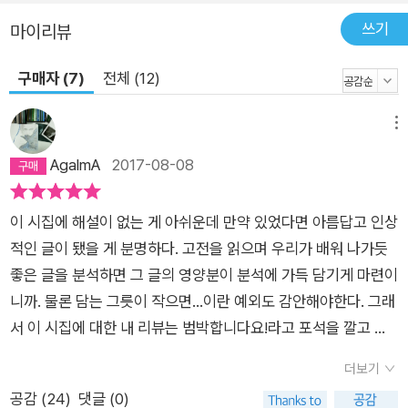
쓰기
마이리뷰
구매자 (7)
전체 (12)
메뉴
AgalmA
2017-08-08
이 시집에 해설이 없는 게 아쉬운데 만약 있었다면 아름답고 인상
적인 글이 됐을 게 분명하다. 고전을 읽으며 우리가 배워 나가듯
좋은 글을 분석하면 그 글의 영양분이 분석에 가득 담기게 마련이
니까. 물론 담는 그릇이 작으면…이란 예외도 감안해야한다. 그래
서 이 시집에 대한 내 리뷰는 범박합니다요!라고 포석을 깔고 가
겠다. 안 물어봤는데도 굳이 알리면, 내 입장은 작품을 독립된 하
더보기
나의 언어 세계로 보고 그 구조 및 수법과 형태를 이해하고 분석
공감 (
24
)
댓글 (0)
하는 신비평보다는, 작품을 작가의 생애나 사상, 시대나 사회와의