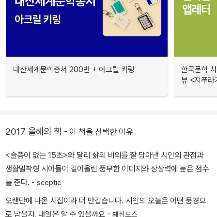
대산세계문학총서 200번 + 아크릴 키링
한국문학 사랑
뷰 <지푸라
2017 올해의 책
- 이 책을 선택한 이유
<슬픔이 없는 15초>와 달리 삶의 비의를 잘 담아낸 시인의 관점과
생활밀착형 시어들이 길어올린 풍부한 이미지와 상상력에 높은 점수
를 준다. -
sceptic
오랜만에 나온 시집이라 더 반갑습니다. 시인의 오늘은 어떤 풍경으
로 남을지, 내일은 알 수 있을까요 -
돼쥐보스