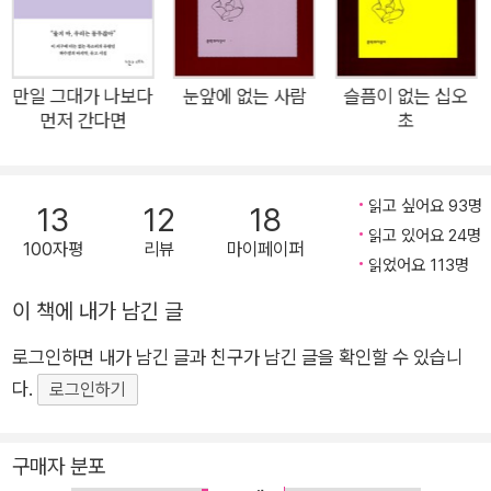
픔 사이 찰나의 순간, 눈앞에 없는 것들의 존재를 포착해낸다. 세
상은 고통과 슬픔의 연속이지만, 그럼에도 불구하고, 아직 끝나지
않았기에 모습을 드러내지 않은 희망이 남아 있기에 삶이 그저 슬
만일 그대가 나보다
눈앞에 없는 사람
슬픔이 없는 십오
먼저 간다면
초
픔으로 끝나지 않도록 또 다른 가능성을 제안하는 셈이다. 새로운
희망을 상상할 수 있는 세계, 심보선이 시 언어로 지은 유예의 공
간으로 독자들을 초대한다. 우리의 삶이 행복을, 사랑을 찾을 수
읽고 싶어요 93명
13
12
18
있도록…… 가능성을 꿈꾸는 시인의 기록 지지난밤에는 사랑을
읽고 있어요 24명
100자평
리뷰
마이페이퍼
나눴고 지난밤에는 눈물을 흘렸던 것으로 볼 때 어제까지 나는 인
읽었어요 113명
간이 확실했었으나 오늘은 잘 모르겠어 ―「오늘은 잘 모르겠어」
이 책에 내가 남긴 글
부분 허공으로 남은 ‘당신’을 떠올릴 때, 한 번도 낳아본 적이 없
는 아이에 대해 생각할 때, 장남인 화자가 ‘형’의 존재를 상상할
로그인하면 내가 남긴 글과 친구가 남긴 글을 확인할 수 있습니
때, 즉 내가 갖고 있지 않은 무언가를 두고 화자는 “나는 모른
다.
로그인하기
다”(「축복은 무엇일까」)라고 말할 수밖에 없다. 확실한 것이 없는
세계, 어제는 확실했던 것 같은데 오늘은 잘 모르겠는 그러한 불
구매자 분포
확정성의 공간은 유동적으로 변화하며 때로는 부정적 결말로 나