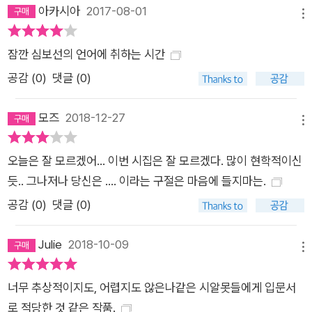
로서로 연결되는 고리를 발견한다. 이는 단순히 내가 너에게 손을
아카시아
2017-08-01
메뉴
뻗는 일을 넘어, 너가 나에게 닿으려는 의지, 동시에 너와 너가,
더 크게는 나와 너, 그리고 세계가 서로에게 맞닿음으로써 언어라
잠깐 심보선의 언어에 취하는 시간
는 이름 아래 지어진 공동체가 모습을 드러내는 것이다. 심보선의
공감 (
0
)
댓글 (0)
시에서 수신자가 설정된 듯한 느낌들, 비단 “들어라”라는 구체적
인 지시뿐 아니라 이야기를 풀어놓는 복화술사의 존재(「복화술사
모즈
2018-12-27
의 구술사」) 혹은 서간 형식으로 진행되는 시(「브라운이 브라운
메뉴
에게」)들은 심보선이 꾸려놓은 언어라는 공동체 안에서 듣는 자
오늘은 잘 모르겠어... 이번 시집은 잘 모르겠다. 많이 현학적이신
와, 말하는 자 사이의 연결 고리가 시 전체의 분위기를 장악하고
듯.. 그나저나 당신은 .... 이라는 구절은 마음에 들지마는.
있음을 보여준다. 우리는 모두 하나의 조짐, 희미한 움직임이다
공감 (
0
)
댓글 (0)
바통을 주고받는 이름 없는 주자들이다 그 바통 위에는 ‘끝나지
않았어’라는 말이 새겨져 있다 ―「끝나지 않았어」 부분 “끝나지
Julie
2018-10-09
않았어”라는 그의 의지가 담긴 시구처럼, 불행이 꼬리를 물고 따
메뉴
라와도 우리가 서로에게 바통을 쥐여주듯 서로에게 가닿을 수 있
다면 아주 작은 움직임으로 서로가 서로의 말에 닿을 수 있다면,
너무 추상적이지도, 어렵지도 않은나같은 시알못들에게 입문서
우리의 삶이 불행으로만 점철되지는 않을 수 있다는 어떤 가능성
로 적당한 것 같은 작품.