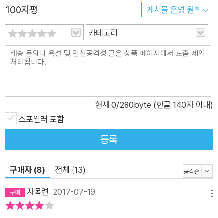
불가능한 지점까지 가닿기 전에, 이별이 영원한 끝이 되어버리기
100자평
게시물 운영 원칙
직전을 포착하는 심보선의 시 세계는 그 안에서 다른 방향으로 나
아갈 수 있는 가능성의 공간을 그려낸다. 불행이 불행으로 끝나지
카테고리
않기를, “우리가 헤어질 뻔해도 끝내 헤어지지 않고 결혼할 수 있
도록”(「카르마」), 심보선의 시적 언어가 수행하는 가능성의 시공
간은 현재 진행 중이다. 너-나, 세계가 서로에게 손을 뻗을 때 우
리의 세계는 끝나지 않고 이번 시집은 시 「소리」로 시작한다. 반
복적으로 등장하는 시구 “들어라”를 통해 독자들은 이 시에 수신
현재
0
/280byte (한글 140자 이내)
자가 있음을 짐작할 수 있다. “들어라”, 이후 뒤따라오는 청자는
스포일러 포함
“어머니와 아버지가 사랑한 것을 모두 증오했기에 자신까지 혐오
등록
하게 된 장자” “거울 앞에서 얼굴의 얼룩을 노려보는 처녀” “한
개의 뼈만 남은 거대한 무덤” 등이다. 어딘가 모르게 어둡고 고통
구매자 (8)
전체 (13)
스러운 이미지들이 화자가 청자로서 소환하는 자들이다. 내가 이
름이 뭐냐고 물어보자 그는 죽은 이들의 이름을 보여주고 그중에
자목련
2017-07-19
메뉴
하나를 고르라 했다 내가 손가락으로 가리키자 그것이 그의 이름
이라 했다 같은 목록에서 이제 내 이름을 찾아보라 했다 그날 거