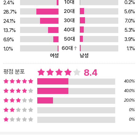
10대
0.2%
2.4%
아가기도 한다. 나는 우리에게 벌어진 일을 잊지 않기 위해 이 글
20대
5.6%
28.7%
을 쓰고 있어요. ―「예술가들」 부분 심보선의 시에서 화자는 언제
30대
7.0%
24.1%
나 연인과 이별 중이고, 사랑에 실패하는 중이고, 삶은 죽음을 향
40대
5.3%
13.7%
해가는 중이다. 심보선은 이러한 상황을 그러니까, 이 상황이 ‘사
50대
3.9%
6.9%
실’이기 때문에 그것을 그째로 받아들이는 작업을 1차로 수행한
60대
1.1%
1.0%
다. 사회학자인 그에게 이러한 현실을 받아들이는 것은 그다지 어
여성
남성
려운 일이 아니라는 듯 말이다. 그런데 우리가 여기서 주목해야
할 것은 “중”이라는 단어이다. 심보선은 사라지고 있는 “중”에
8.4
평점 분포
있는 그 과정을 시적 언어로 기록하는 자이다. 즉, 눈앞에서 사라
40.0%
진 존재를 글로 기록하고, “십오 초”라는 짧은 찰나 혹은 공백에
40.0%
놓인 순간들을 잡아내는 중이다. 온전히 없던 일이 될 수도 있던
20.0%
것들, 완전히 사라져버릴 수도 있던 것들을 사회학도의 눈으로 그
0%
리고 시인의 손으로 잊지 않기 위해 기록한다. 그렇기에 이 시집
0%
안에서 헤어짐의 고통도 사라지는 아픔도 전부 과정의 일부이자,
다른 어딘가로 향하는 통과의식의 하나로 자리한다. 소멸이 회생