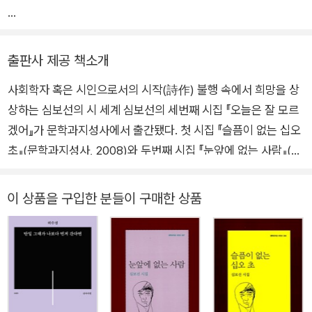
2017년 여름
출판사 제공 책소개
사회학자 혹은 시인으로서의 시작(詩作) 불행 속에서 희망을 상
상하는 심보선의 시 세계 심보선의 세번째 시집 『오늘은 잘 모르
겠어』가 문학과지성사에서 출간됐다. 첫 시집 『슬픔이 없는 십오
초』(문학과지성사, 2008)와 두번째 시집 『눈앞에 없는 사람』(문
학과지성사, 2011)으로 대중과 문단의 주목을 한 번에 모아온 시
인이 6년 만에 묶은 새 시집이다. 평론가의 해설을 덧붙이는 대신
이 상품을 구입한 분들이 구매한 상품
시인이 선별한 에세이 「당나귀문학론」을 덧붙였다. 부록의 형태
로 붙은 이 산문은 『오늘은 잘 모르겠어』을 탐닉하는 심보선의 독
자들에게 독특한 재미를 더해줄 것이다. 사회학자이자 시인인 심
보선은 불행한 현실을 부정하지 않으면서, 동시에 그 안에서 긍정
적 결말을 끌어낼 수 있는 언어를 풀어놓는다. 끊이지 않는 삶의
슬픔과 고통, 어둠이 파노라마처럼 이어지는 가운데 심보선은 슬