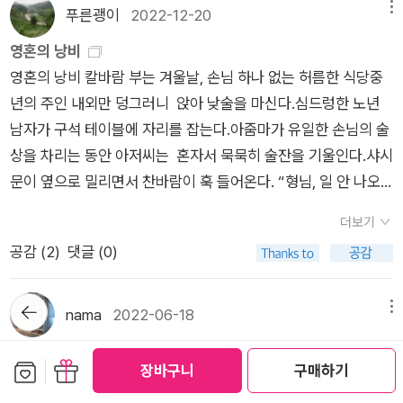
지막 작품 <리던던시>. Redundancy, 사전 상 해석에 의하면
문이 너무 많은 어두운 방.창문이 하나도 없는 빛나는 방…… 내가
푸른괭이
2022-12-20
메뉴
시가 많았다. 가로등 없는 골목길을 오 리를 십 리, 이십 리로 늘
듣기만 해도 살벌한 ‘정리해고’는 아니겠고 ‘불필요한 중복’이란
시인이었을 때 나는“이제 고통은 그만! 하지만 행복이여, 내게 다
여서 걸으면서, 또는 삼선교의 포장마차집의 새파랗고도 어둑시
영혼의 낭비
뜻도 있는데 이건가? 아닌가? 제목이 어떤 의미를 갖고 있던 그
가오지 마라!”외치면서 시 쓰기를 멈추지 않았습니다. 내가 시인
근한 카바이트 불빛이 무대조명처럼 절묘하게 투영된 자리에서,
영혼의 낭비 칼바람 부는 겨울날, 손님 하나 없는 허름한 식당중
건 별개로 하고 일단 읽어보시라. 리던던시 이 살픈 머을에 나 훈
이었을 때 나는눈앞의 사물을, 그것이 머나먼 목적지가 될 때까지
그는 나직하고도 그윽하게 정지용, 한하운의 시를 암송하곤 했다.
년의 주인 내외만 덩그러니 앉아 낮술을 마신다.심드렁한 노년
저 가하 모아 구름우에 망실히 사녀리메. 저 눞인 해롬우에 요살
오랫동안 바라보곤 했습니다. 그러던 어느 날 아침나는 아주 평범
그 남자는 그 밖에도 많은 시인들의 시를 외우고 있었지만 내가
남자가 구석 테이블에 자리를 잡는다.아줌마가 유일한 손님의 술
은 가루 눠고 묘살은 세루 눠요. 온 새랑이 서모 삮여 무릍 아훔
한 사람으로 일어나 기지개를 켰습니다.그때 어떤 깨달음처럼 나
누구의 시라는 걸 알고 들은 건 그 두 시인의 시가 고작이었다. 포
상을 차리는 동안 아저씨는 혼자서 묵묵히 술잔을 기울인다.샤시
닐째 머하면 동념을 아지라지메. 뚜렁 서랑 꾸렁 마랑 옵고 만시
는 더 이상내가 시인이어야 할 까닭이 없다는 생각이 들었습니다.
장마찻집에서는 딴 손님이 없을 때에만 그런 객쩍은 짓을 했기 때
문이 옆으로 밀리면서 찬바람이 훅 들어온다. “형님, 일 안 나오
나니 이 웊에 까막이 아이닐꼬나. 어뮈여, 우라 잠아에 꾸암만 옵
나는 평소처럼 노모에게 인사를 하고 출근을 했습니다.그날부터
문에 주인 남자도 잠자코 귀를 기울였다. 다 듣고는 분수에 넘치
고 뭐하십니까!”마치 사이렌이라도 울린 양 일용직 노동자의 아
고 만시나니 저 섶에 기럭이 아이닐꼬나. 고오면 가옵구 서오면
나는 시인이기를 멈췄습니다. 오늘 밤 나는 시인이 아닙니다.오늘
더보기
는 사치를 한 것 같다고 고마워했다. 나에겐 그 소리가 박수보다
내이자 식당 사장인 여자는 양 날개를 퍼덕이며 선혈을 토해낸
서롭다구 어모하모 거오룩지메. 아라리 던던시롬, 아라리 던던시
밤 집으로 돌아가는 많은 사람들도 시인이 아닙니다.우리는 시는
공감 (
2
)
댓글 (0)
더 적절한 찬사로 들렸다. 우리에게 시가 사치라면 우리가 누린
다. '당장 안 나가, 엉! 내가 당신한테 일을 나가라는 건 자존심 구
랑, 저니어어는 보자하굼 저 너어어믄 자자하굼. 살픈 달옴 우방
쓰지 않고시 쓰는 생각도 않고내일 일은 얼마나 고될까?언제쯤
물질의 사치는 시가 아니었을까. 그 암울하고 극빈하던 흉흉한 전
기면서 돈 몇 푼 벌어오라는 게 아니야. 그깟 돈, 백 만원 벌고 그
지에 다슴마듬 모초록안 오도록히 설펴가메, 이러부낭 저러부낭
행복은 나에게 도달할까?그저 그런 빤한 염려에 젖어있을 뿐입
뒤로가
시를 견디게 한 것은 내핍도 원한도 이념도 아니고 사치였다. 시
백 만원 다 술 퍼 마셔도 돼. 사내가 밥 숟가락 놓으면 냉큼 나가
nama
2022-06-18
메뉴
기
삼은 삼답헤 삼다지요. 이러부낭 저러부낭 검은 겁답헤 검다지요.
니다. 하지만 나는 압니다.오늘 밤 이 세상에 한 사람은 반드시 시
였다. [그 남자의 집 p44]​​ '그 암울하고 극빈하던 흉흉한 전시
야지, 집구석에서 이러고 있는 게 뭔지 알아? 이건 영혼을 낭비
길세 웊 언닥지난 걔 실을 기리기리 달퍼가메. 한아리에 무유쁜
인입니다.오늘 밤 누군가가 시를 쓰고 있다면그것은 충분합니
언니
를 견디게 한 것은 내핍도 원한도 이념도 아니고 사치였다. 시였
하는 짓이야!' 12색 크레파스로 마구 칠한 것 같은 화장은 촌티가
보관함담기
선물하기
살믄 꾸암에 누고누벼 모덤 잩게 다홈 모덤 잩게 눈가마메. 어뮈
장바구니
구매하기
다. 그러니 무슨 상관이겠습니까?내가 시인이건 아니건내가 월
누군가의 글을 읽고 심보선의 <형>이라는 시를 읽기 위해 책을
다.' 이 한 줄의 문장으로도 [그 남자의 집]을 다시 읽는 [독서의
풀풀 나고푸석푸석 라면 파마 머리는 추의 미학조차 느껴지지 않
여, 어뮈여. 훈저 사라가겐 훈저 주거가메. 완옥히 주거 아라리 던
급쟁이건 아니건내가 장남이건 아니건도대체 무슨 상관이겠습니
샀다. 누군가가 그랬듯이 나도 이 긴 시를 옮겨본