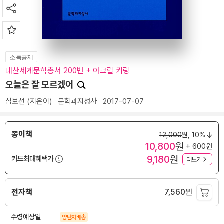
소득공제
대산세계문학총서 200번 + 아크릴 키링
오늘은 잘 모르겠어
심보선
(지은이)
문학과지성사
2017-07-07
종이책
12,000
원,
10%
10,800
원
+ 600원
9,180
원
카드최대혜택가
더보기
전자책
7,560
원
수령예상일
양탄자배송