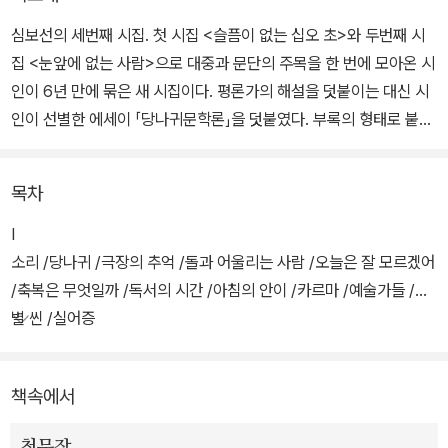
심보선의 세번째 시집. 첫 시집 <슬픔이 없는 십오 초>와 두번째 시
집 <눈앞에 없는 사람>으로 대중과 문단의 주목을 한 번에 모아온 시
인이 6년 만에 묶은 새 시집이다. 평론가의 해설을 덧붙이는 대신 시
인이 선별한 에세이 「당나귀문학론」을 덧붙였다. 부록의 형태로 붙은
이 산문은 <오늘은 잘 모르겠어>을 탐닉하는 심보선의 독자들에게
독특한 재미를 더해준다.
목차
사회학자이자 시인인 심보선은 불행한 현실을 부정하지 않으면서, 동
Ⅰ
시에 그 안에서 긍정적 결말을 끌어낼 수 있는 언어를 풀어놓는다. 끊
소리 /당나귀 /극장의 추억 /돌과 어울리는 사람 /오늘은 잘 모르겠어
이지 않는 삶의 슬픔과 고통, 어둠이 파노라마처럼 이어지는 가운데
/축복은 무엇일까 /독서의 시간 /아침의 안이 /카르마 /예술가들 /이
심보선은 슬픔 사이 찰나의 순간, 눈앞에 없는 것들의 존재를 포착해
별 씬 /실어증
낸다.
II
책속에서
세상은 고통과 슬픔의 연속이지만, 그럼에도 불구하고, 아직 끝나지
않았기에 모습을 드러내지 않은 희망이 남아 있기에 삶이 그저 슬픔