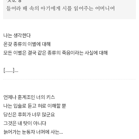
첫문장
으로 끝나지 않도록 또 다른 가능성을 제안하는 셈이다. 새로운 희망
들어라 배 속의 아기에게 시를 읽어주는 어머니여
을 상상할 수 있는 세계, 심보선이 시 언어로 지은 유예의 공간으로 독
자들을 초대한다. 문학과지성 시인선 499권.
나는 생각한다
온갖 종류의 이별에 대해
모든 이별은 결국 같은 종류의 죽음이라는 사실에 대해
[……]
키스하고 싶다
이별하고 싶은 것과 무관하게
언제나 훈계조인 너의 키스
나는 입술로 듣고 혀로 이해할 뿐
나는 천성 바깥에서 너와 함께 일생을 헤맬 것이다
당신은 후회가 너무 많군요
그것은 내 탓이 아니다
돌아가고 싶다
늙어가는 눈동자 너머에 사는