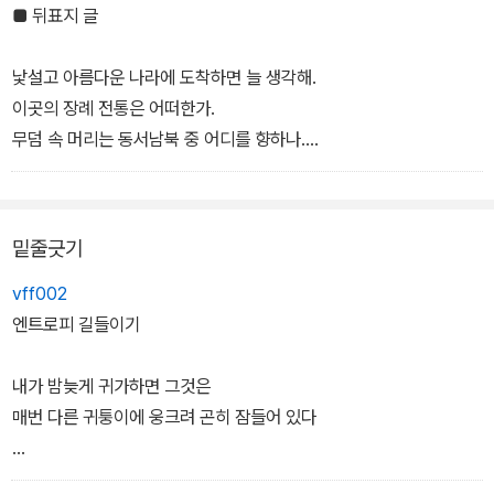
잠잠한 거지? 내 저주의 능력은 인정받지 못한 건가? 나의 말 또한 소
■ 뒤표지 글
음에 불과했던 건가? 완전 자존심 상했지. 그럼에도 난 글쓰기를 그
만둘 수 없었어. 난 글쓰기 속에서만 해방될 수 있었고 유일무이해질
낯설고 아름다운 나라에 도착하면 늘 생각해.
수 있었으니까. 나는 다시 생각했지. 그래, 이건 다른 누구도 아닌 바
이곳의 장례 전통은 어떠한가.
로 나 자신을 위한 작업이야.
무덤 속 머리는 동서남북 중 어디를 향하나.
―「브라운이 브라운에게」 부분
얼마나 좋을까?
누군가 나를 기꺼이 맞이해준다면.
실례가 안 된다면 여기서 죽어도 될까요?
밑줄긋기
물어봐도 화들짝 놀라지 않고
열쇠와 필기구를 말없이 건네준다면.
vff002
객사의 원래 뜻은 손님으로 죽는 것.
엔트로피 길들이기
가장 멀리 뻗은 길 따라 몸을 누이고
그때 밤하늘에 뜬 삐뚤빼뚤한 별자리 하나를
내가 밤늦게 귀가하면 그것은
삐뚤빼뚤한 내 영혼에 딱 맞는 관으로 삼는 거지.
매번 다른 귀퉁이에 웅크려 곤히 잠들어 있다
낯설고 아름다운 나라에 도착하면 늘 생각해.
사람이 죽으면 다시 태어날 수 있는가.
나는 그것을 바라보며 생각한다