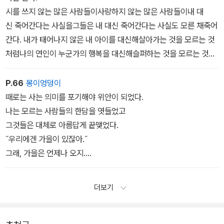
밤의 시계는 매초마다
시를 쓰지 않는 많은 사람들이사랑하지 않는 많은 사람들이내 대
그것은 소망이 아니다
문잠그는 소리를 낸다
신 죽어간다는 사실을그들은 내 대신 죽어간다는 사실도 모른 채죽어
새벽에 방바닥에 엎드려 울부짖지 않기에
간다. 내가 태어나지 않은 내 아이를 대신해살아가는 것을 모르는 것
나를 끌고 고독 속으로 들어간다
처럼나의 연인이 누군가의 행복을 대신해슬퍼하는 것을 모르는 것처
그것은 열정이 아니다
럼나의 시가 누군가의 슬픔을대신해 사라지는 것을 모르는 것처럼
휴일에 내가 음악을 듣다
낮의 일을 떠올린다
<축복은 무엇일까 중>
P.66
몽이엉덩이
갑자기 일어서서
노인은 물속에 묻히고 싶다며
때로는 사는 의미를 포기해야 위안이 되었다.
반드시 소설을 쓸 거야 외치면
나는 모르는 사람들의 한담을 엿들었고
내게 경멸 조의 시선을 던지기에
자전거를 끌고 연꽃 속으로 들어갔다
그것들은 대체로 아름답게 끝맺었다.
˝우리에겐 가을이 있잖아.˝
나는 그것이 무엇인지 모른다
노인은 눈물을 흘렸다
그래, 가을은 언제나 오지.
아이들은 살 수 있었다고
하지만 어쩌라고.
처음에는 알았던 것 같다
최고의 악동은 살아남는다고
˝1월과 2월 남녘엔 동백꽃이 지천이야.˝
더보기
내 방에 우연히 날아든
지구 어딘가에서 뜨거운 것과 차가운 것이
동백꽃은 지고도 오래 시들지 않지.
작은 새였던 같다
반드시 만날 거라고
그런데 어쩌라고
나는 새에게 인사말을 건넸다
<어쩌라고 중>