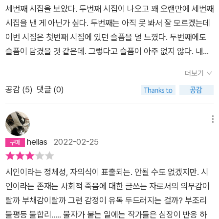
계다. Then Brown과 Brown Gee도 그런 관계라는 중첩의 의
나면 어쩌나 싶어서 빼어든 시집이 심보선의 『오늘은 잘 모르겠
는 거야? 즉, 한때 서로 사랑을 나누던 우리가 해체되어 이제 언
세번째 시집을 보았다. 두번째 시집이 나오고 꽤 오랜만에 세번째
미도 음미해 볼 수 있는데, 심보선이 자주 시에서 내보이는 동양
어』 였어. 나란히 꽂힌 세 권의 시집 중 가장 최근 것으로 고른 셈
제 당신이 죽어버리는지 그걸 오늘은 잘 모르겠다는, 것. 설마 이
시집을 낸 게 아닌가 싶다. 두번째는 아직 못 봐서 잘 모르겠는데
인으로서 느끼는 비애와 정서도 녹아있는 매우 훌륭한 소설시이
이지. 그렇게 허겁지겁 출발했고 조금 늦어서 허둥대다가 보도블
건 아니겠지. 그러나 내가 읽기에 시집의 전반은 주로 외로움이나
이번 시집은 첫번째 시집에 있던 슬픔을 덜 느꼈다. 두번째에도
기도 하다. 이 시 바로 뒤에 이어지는 「리던던시」가 제목은 외국
록 튀어나온 걸 못 보고 몇 번이나 넘어질 뻔했지 뭐야. 작년 겨울
그리움, 각운을 맞춰 “움”으로 끝나지만 엄연히 “외로움”과 “그
슬픔이 담겼을 것 같은데. 그렇다고 슬픔이 아주 없지 않다. 내가
어 같은 느낌인데 반해 내용은 “아라리 던던시롬” 같이 토속어
에 사고 이후로 얼마나 다치는 걸 무서워하는데, 걸음걸음마다 조
리움”은 다르다는 걸 강조하면서, 이 두 가지 주제가 번갈아가며
크게 느끼지 못했다. 슬픔에도 이런저런 게 있는데 그 감정을 내
시어인 것이 내 추론을 뒷받침해주고 있다. 위 시 외에도 언급할
심하고는 해도 원체 잘 넘어지는 걸음걸이는 자주 위태위태해. 아
더보기
등장한다. “형은 어쩌면 신부님이 됐을 거야. / 오늘 어느 신부님
가 잘 모르는 걸지도. 처음 말하는 건 아니지만, 난 조금 느끼지
만한 작품이 꽤 많다. 2012년 작고한 비스와바 쉼보르스카를 굳
무리 조심했어도 무르팍이 성하지 않는 걸 보면 몇 번 넘어지기도
공감 (
5
)
댓글 (0)
을 만났는데 형 생각이 났어. / 나이가 나보다 두 살 많았는데 / 나
못하는 감정이 있는 듯하다. 내가 경험하지 못해서 그런 걸까. 결
이 ‘심보르스카’로 호명하고 그 후예로 자청하며 오마주한 시들
했던 거지. 땅 한 뙈기도 갖지 못한 설움을 몸뚱이가 그렇게 표출
한테 자율성이랑 타율성 외에도 / 신율성이라는 게 있다고 가르
혼하고 헤어지는 것도 큰 슬픔일 텐데, 난 잘 모르는 일이다. 아이
도 여럿 있는데 구의역 스크린도어 정비 과정에서 사망한 청년을
하는 것인지, 수원에 이어 용인 땅도 내 것으로 삼으려고 그러는
쳐줬어. // 신의 계율에 따라 사는 거래. // 나는 시율성이라는 것
가 없다는 건 심보선 시인 이야기겠지. 헤어진 아내를 가르친 선
메뉴
생각하며 쓴 시 「갈색 가방이 있던 역」, 시대와 시인이 한 몸 같이
지 쿵~ 찜해두는 영역이 자꾸만 늘어나서 정말 걱정이야.(아, 아
도 있다고 말해줬어. / 시의 운율에 따라 사는 거라고. / 신부님이
생님을 만나는 이야기도 있다. 그것도 어떤 슬픈 마음에서 쓴 걸
hellas
2022-02-25
표현되는 여러 시들( “웃음은 존재의 암흑 속에서도 반딧불이 날
니다. 땅 한 뙈기도 갖지 못했다는 말은 수정되어야겠구나. 40년
내 말에 웃었어. / 웃는 모습이 꼭 형 같았어.” (후략. <형> 69
거다. 헤어진 사람을 아는 사람을 만나는 건 마음 편하지 않을 것
아다닌다는 증거야”라고 말하는 「끝나지 않았어」, “마음의 번민
가까운 낡은 아파트의 지분이 반 있는데, 비록 또 그중 반은 대출
쪽) 무려 다섯 쪽에 달하는 긴 시의 말미에 가면, 시인의 형은 존
같다. 난 심보선 시인을 잘 모른다. 심보선 시인만 모르는 게 아
은 서로 반대인 것들이 뒤섞인 핏물/장미, 노래, 밥, 너의 손, 나의
이기는 해도. 어쨌든 몇 평 정도는 내 몫의 땅이 있기는 하다. 그
시인이라는 정체성, 자의식이 표출되는. 안될 수도 없겠지만. 시
재하지 않는다. 있지도 않은 형을 만들어 가상의 형에게 자신의
니고 시인, 소설가 다 모르는구나. 책을 보고 그걸 조금이라도 알
태양……”이라고 말하는 「피」 등등), 사회학자인 시인의 특성이 여
래서 수정~땅땅. 이렇게 해 놓으면 덜 넘어지게 될지도 몰라.) 그
인이라는 존재는 사회적 죽음에 대한 글쓰는 자로서의 의무감이
외로움과 시를 쓰는 일 등 자신의 마음을 쏟아낼 수 있는 인격에
수 있다면 좋겠지만 책을 봐도 그 사람을 다 알기 어렵다. 그저 조
실히 반영된 시들 「스물세 번째 인간」, 「근육의 문제」, 「국가론」,
래도 맨날 빨빨거리며 걸어 다니고 있잖아. 하루에 두 시간에서
랄까 부채감이랄까 그런 감정이 유독 두드러지는 걸까? 부조리
대한 그리움, 또한 그래서 그리움의 대상이 존재하지 않는 데에
금 짐작할 뿐이다. 그런데 다른 사람은 작가를 잘 아는 듯하다. 어
「연극 「감자와 장미」를 위한 시놉시스」 등등), 가족과 관계와 정체
네 시간씩 걸어다는 건 기본인 것 같은데. 언제였는지 본 기억이
불평등 불합리..... 불자가 붙는 일에는 작가들은 심장이 반응 하