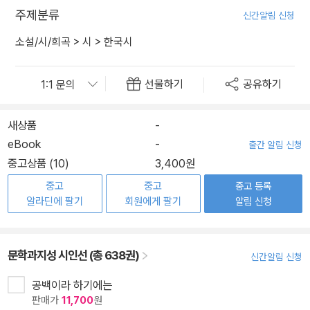
주제분류
신간알림 신청
소설/시/희곡
>
시
>
한국시
선물하기
공유하기
새상품
-
eBook
-
출간 알림 신청
중고상품 (10)
3,400원
중고
중고
중고 등록
알라딘에 팔기
회원에게 팔기
알림 신청
문학과지성 시인선 (총 638권)
신간알림 신청
공백이라 하기에는
판매가
11,700
원