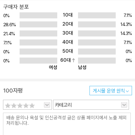
구매자 분포
10대
7.1%
0%
20대
14.3%
28.6%
30대
14.3%
21.4%
40대
7.1%
7.1%
50대
0%
0%
60대
0%
0%
여성
남성
100자평
게시물 운영 원칙
카테고리