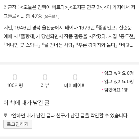
최근작 :
<오늘은 진행이 빠르다>
,
<조지훈 연구 2>
,
<이 가지에서 저
그늘로>
… 총 47종
(모두보기)
시인, 1946년 경북 울진군에서 태어나 1973년 『중앙일보』 신춘문
예에 시 「출항제」가 당선되면서 작품 활동을 시작했다. 시집 『동두천』
『머나먼 곳 스와니』 『물 건너는 사람』 『푸른 강아지와 놀다』 『바닷가
의 장례』 『길의 침묵』 『바다의 아코디언』 『파문』 『꽃차례』 『여행자
나무』 『기차는 꽃그늘에 주저앉아』 『이 가지에서 저 그늘로』와 시선
집 『따뜻한 적막』 『아버지의 고기잡이』, 산문집 『소금바다로 가다』
읽고 싶어요 0명
0
0
0
등이 있다. 소월시문학상, 현대문학상, 이산문학상, 대산문학상, 목월
읽고 있어요 0명
100자평
리뷰
마이페이퍼
문학상 등을 수상했다.
읽었어요 1명
이 책에 내가 남긴 글
로그인하면 내가 남긴 글과 친구가 남긴 글을 확인할 수 있습니다.
로그인하기