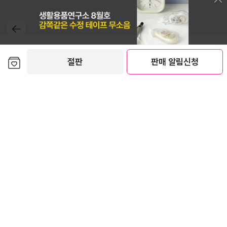
뒤로가
기
보관함담기
절판
판매 알림신청