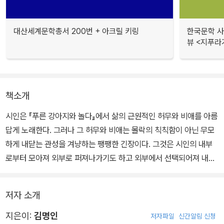
대산세계문학총서 200번 + 아크릴 키링
한국문학 사랑
뷰 <지푸라
책소개
시인은 『푸른 강아지와 놀다』에서 삶의 근원적인 허무와 비애를 아름
답게 노래한다. 그러나 그 허무와 비애는 몰락의 칙칙함이 아닌 무모
하게 내닫는 관성을 겨냥하는 팽팽한 긴장이다. 그것은 시인의 내부
로부터 모아져 외부로 퍼져나가기도 하고 외부에서 선택되어져 내부
로 모아지기도 하는, 시인의 열정이 뿜어내는 어떤 힘으로 표피적인
문제를 관통하여 깊이에 가 닿는 삶의 비극적인 힘이다.
저자 소개
지은이:
김명인
저자파일
신간알림 신청