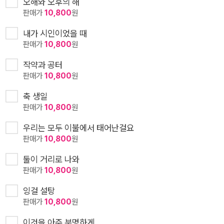
오해와 오후의 해
판매가
10,800
원
내가 시인이었을 때
판매가
10,800
원
작약과 공터
판매가
10,800
원
축 생일
판매가
10,800
원
우리는 모두 이불에서 태어난걸요
판매가
10,800
원
둘이 거리로 나와
판매가
10,800
원
잉걸 설탕
판매가
10,800
원
이것을 아주 분명하게