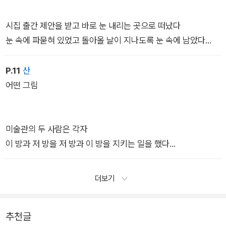
시집 출간 제안을 받고 바로 눈 내리는 곳으로 떠났다
눈 속에 파묻혀 있었고 돌아올 날이 지나도록 눈 속에 남았다
그때 와락 스치듯 떠오른 것이 이 시집의 제목이었다
그와 동시에 눈냄새를 맡았는데 맡는 중이었음에도 눈의 냄새
P.11
산
가 사무치게 그리웠다
어떤 그림
시는 그런 것
사랑은 그런 것
미술관의 두 사람은 각자
이 방과 저 방을 저 방과 이 방을 지키는 일을 했다
춤을 춰야겠다는 목적을 갖고 춤을 추는 사람과
자신도 모르게 춤을 추고 있는 사람,
사람들에게 그림을 만지지 못하게 하면서
더보기
굳이 밝히자면 내 이 모든 병(病)은 후자에 속한다
두 사람의 거리는 좁혀졌다
자신들은 서로를 깊게 바라보다
2024년 4월
추천글
만지고 쓰다듬는 일로 바로 넘어갔다