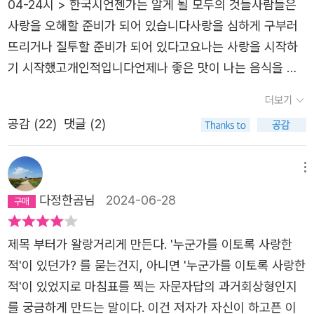
04-24시 > 한국시언젠가는 알게 될 모두의 것들사람들은
니 선 채로 여러 번 울컥하는 것이다. “왜 슬프냐고 당신이
사랑을 오해할 준비가 되어 있습니다사랑을 심하게 구부러
물었다//왜 슬프지 않으냐고 내가 물었다”(「해변의 절벽」)와
뜨리거나 질투할 준비가 되어 있다고요나는 사랑을 시작하
같은 짧은 문답에는 세상의 모든 이가 귀하고 아쉽기만 하다
기 시작했고개인적입니다언제나 좋은 맛이 나는 음식을 바
는 시인의 순하고 담박한 마음이 담겨 있다. 이렇듯 이병률
라지는 않아요맛이 없거나 입에 안 맞는 음식이 나올 수도
더보기
의 시는 어제와 다름없이 사람의 자리를 살피고 그 적적함을
있다는 가정하에사랑과의 잘못은 시작될 것이기 때문입니다
고요히 지킨다. 이국의 땅에서 만난 낯선 이를 경계하기보단
공감 (
22
)
댓글 (2)
꽃을 떨어뜨린 줄기가 땅을 파고들어 열매를 맺는 것이 땅콩
왈칵 믿어버리는 걸 택하는 사람. 그런 시인이 말하는 앞으
입니다그것을 줄기로 치느냐 뿌리로 치느냐 관점의 차이는
로의 소망은 자주 길을 잃고, 자주 죽고, 뭔가를 그릇에 담아
있습니다사랑은 계속해서 내 앞에서 헷갈려 하지만요사랑이
메뉴
도 자꾸 새어나가면서 “다시는 생의 낯섦 앞에서 경악하지
약속 장소에 나오지 않을 수도 있습니다난 사랑을 사랑하는
다정한곰님
2024-06-28
않”는 것이다. 자신이 살아온 삶을 단언하지 않겠다는 겸허
것이고사랑은 이성적으로 나를 오해하기 때문입니다하늘로
한 자세는 자주 사랑을 잃고, 자주 사랑이 죽고, 겨우내 담아
날아오르는 기러기 떼의 숫자나 세고 돌아와도 되는 것입니
제목 부터가 왈랑거리게 만든다. '누군가를 이토록 사랑한
낸 사랑이 자꾸만 새더라도 “지금이 언제인지를 잊”(「명령」)
다여름이라는 계절을 그다지 좋아하지는 않지만 싫어합니다
적'이 있던가? 를 묻는건지, 아니면 '누군가를 이토록 사랑한
겠다는 다짐이 된다. 그렇다면 나의 배역은 날개를 하나로
마술사라는 직업을 그다지 좋아하지는 않지만 싫어합니다싫
적'이 있었지로 마침표를 찍는 자문자답의 과거회상형인지
붙여버린 새 나는 한 사람의 대역이었지요 사람들은 나를 보
어하는 것에는 없지만좋아하는 것에 암호가 있다고 오래전
를 궁금하게 만드는 말이다. 이건 저자가 자신이 하고픈 이
고 그로 알아보기도 했습니다 나도 그 사람인 척했지요 싫지