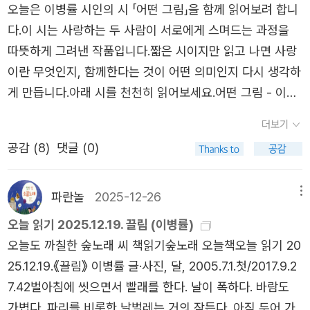
곳을 통과할 수 있는 작은 문이라도 있었다. 그래서 좋았고,
오늘은 이병률 시인의 시 「어떤 그림」을 함께 읽어보려 합니
나 싶어하며 그 사람을 과녁에 박아두는 것이다. 손으로 셈
그래서 따뜻했다. 다시 시를 읽기 시작한다. 다시 시가 좋아
다.이 시는 사랑하는 두 사람이 서로에게 스며드는 과정을
을 할 수도 없을 많큼 행복했고 사랑스러웠으며 기쁘기도하
진다.농밀당신 눈에 빛이 비치기 시작합니다사랑은 그런 것
따뜻하게 그려낸 작품입니다.짧은 시이지만 읽고 나면 사랑
고 소중했던 기억마저 쿡쿡 찔러가며 시절 자체를 부정하게
입니다당신 눈 속에 반사된 풍경 안에내 모습도 나타나기 시
이란 무엇인지, 함께한다는 것이 어떤 의미인지 다시 생각하
만드는 사랑의 끝. 같은 단어와 같은 장소, 같은 사물을 보고
작했습니다사랑은 그런 것입니다세상의 여러 틀이자발적으
게 만듭니다.아래 시를 천천히 읽어보세요.어떤 그림 - 이병
도 사랑을 하던 순간과 사랑을 끝낸 순간엔 모든 의미가 달
로윤곽을 잡게 되었습니다별이 바람에 흔들릴 때면당신 눈
률미술관의 두 사람은 각자이 방과 저 방을 저 방과 이 방을
라지고 보여지는 형상조차 달라진다. 사랑의 언어가 풀어주
더보기
동자가 흔들린 거라 믿게 되었습니다- P23어질어질눈은 녹
지키는 일을 했다사람들에게 그림을 만지지 못하게 하면서
는 의미와 그렇지 못한 지금의 내가 두껍게 칠하며 부정하는
공감 (
8
)
댓글 (0)
아서 벚꽃으로 피고요벚꽃은 녹아서 강물로 흐르고요강물은
두 사람의 거리는 좁혀졌다자신들은 서로를 깊게 바라보다
그 의미들. 그토록 보기싫고 지워버리고 싶은 사랑인데, 과
얼어서 눈으로 맺히고요눈은 피어 사무치게 벚꽃으로 흩어
만지도 쓰다듬는 일로 바로 넘어갔다두 사람은 각자 담당하
연 우리는 그 사랑을 덮어버릴 만큼의 더 크고 두터운 사랑
지고요말 안 듣는 마음은 엎질러져 쏟아지고요당신에게 잘
는 공간이 있었지만두 사람은 꼭 잡은 손을 놓지 않은 채나
파란놀
2025-12-26
메뉴
을 할 수 있을지 의문이 든다. 단지 그와 나눴던 사랑의 언어
하고 싶고요- P26폭설붙들고 울고 있다한없이 서로를 껴안
란히 공간을 옮겨 다녔다그림이 그 두 사람을 졸졸 따라다녔
오늘 읽기 2025.12.19. 끌림 (이병률)
가 옳게 해석되지 못했을 뿐이고, 그 언어를 척하면 척하고
고 울고 있다놓지 않고 있다허물어지지 않기 위해 붙들고 서
다두 사람을 그림 안으로 넣겠다고그림이 두 사람을 따라다
오늘도 까칠한 숲노래 씨 책읽기숲노래 오늘책오늘 읽기 20
알아줄 공용어를 사용하는 누군가를 만나지 못했던 것이라
서함께 허물어지려고 붙들고 있다두 사람 신발 등이 눈물에
녔다■ 해설 및 주제 분석이 시는 사랑하는 두 사람의 관계
25.12.19.《끌림》 이병률 글·사진, 달, 2005.7.1.첫/2017.9.2
여겨주면 좋겠다. 사랑의 언어는 잘못이 없으니까. 그 의미
젖고 있다두 사람이 껴안고 서 있는 자리에열과 공기가 닿은
를 그림이라는 소재를 통해 아름답게 표현한 작품입니다.처
7.42벌아침에 씻으면서 빨래를 한다. 날이 폭하다. 바람도
를 잘못 해석하고 표현한 사람이 잘못한 거니까. 📖그네_ 당
것처럼두 사람을 제외한 곳만 눈이 내려 쌓이고 있다- P27
음 두 사람은 각자 맡은 공간을 지키는 사람들입니다.서로
가볍다. 파리를 비롯한 날벌레는 거의 잠든다. 아직 두어 가