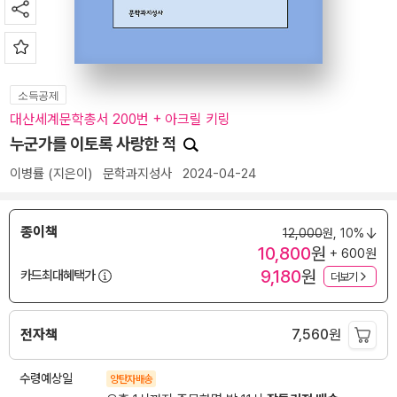
소득공제
대산세계문학총서 200번 + 아크릴 키링
누군가를 이토록 사랑한 적
이병률
(지은이)
문학과지성사
2024-04-24
종이책
12,000
원,
10%
10,800
원
+ 600원
9,180
원
카드최대혜택가
더보기
전자책
7,560
원
수령예상일
양탄자배송