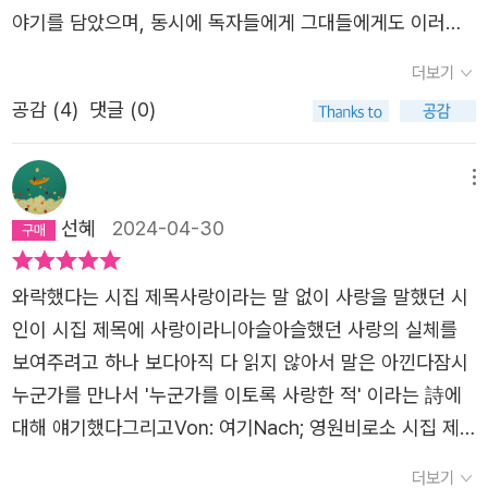
부터 뻣뻣하게 믿어왔습니다사랑을 감각하지 않는다면우리
야기를 담았으며, 동시에 독자들에게 그대들에게도 이러한
는 않았기에 [……] 나는 한 자리에 있었으며 평범에 집중했
는 이번 생의 암호를 풀 수 없을 텐데어떻게 이러고 삽니까
시절이 있었느냐고 물으며 이 책으로 인해 과거 여행하듯 당
지만 그마저도 평범했으며 역시 그마저도 지탱할 힘을 잃어
더보기
사랑이 후방에라도 있는 겁니까누군가를 이토록 사랑한 적
신의 사랑이 차고 넘치던 시절로 가보자며 추억팔이 하게 만
자처한 대역이었습니다 나는 언제까지 이 알몸으로의 권리
누군가를 이토록 사랑한 적시들어 죽어가는 식물 앞에서 주
공감 (
4
)
댓글 (0)
드는 시집으로 보였다.​애닳고, 구구절절하며, 눈물 없이 들
와 황홀함을 지속할 수 있을까요 ―「내가 원하는 것」 부분 우
책맞게도 배고파한 적기차역에서 울어본 적이 감정은 병이
을 수 없는 짠한 사랑을 수없이 해본 능력치는 없으나 적당
리는 마치 사랑의 주인인 것처럼 굴지만 영원을 믿는 시인에
어서 조롱받는다 하더라도그게 무슨 대수인가 싶었던 적매
히 서럽기도 했고, 적당히 간절하기도 했던 청춘의 순간이
메뉴
게는 모두가 사랑의 대역에 불과하다. 그에게 사랑은 자신이
일매일 햇살이 짧고 당신이 부족했던 적이렇게 어디까지 좋
있었으니 결국 이 시집의 제목에 해당하는 '사랑의 바보'로
맡은 역할을 잠시 수행하거나 내가 아닌 다른 이의 삶을 흉
선혜
2024-04-30
아도 될까 싶어 자격을 떠올렸던 적한 사람을 모방하고 열렬
서 내 애정 루트와 저자가 말하고자하는 사랑의 방향이 같을
내 내는 일인 셈이다. 사랑이 끝난 후에는 “다른 언어를 쓰는
히 동의했던 적나를 무엇을 해야 할지 모르게 만들고내가 달
지 다를지를 생각해보며 짧은 문장 긴 여운 속으로 빠져들어
사람이 되어”(「과녁」) “그 끝이 언제일까를 다시금 고민하는
와락했다는 시집 제목사랑이라는 말 없이 사랑을 말했던 시
라질 수 있다는 믿음조차 상실한 적마침내 당신과 떠나간 그
보게된다.​​📖농밀_ 당신의 눈에 빛이 비치기 시작합니다 / 사
배역”(「배역에 대한 고민」)이 된다는 것을 아는 시인은 “사
인이 시집 제목에 사랑이라니아슬아슬했던 사랑의 실체를
곳에 먼저 도착해 있을영원을 붙잡았던 적마음은 꽃게생각
랑은 그런 것입니다당신 눈 속에 반사된 풍경 안에 / 내 모습
랑을 사랑하기 시작”한다. 그 어떤 역할도 다 괜찮다는 자세
보여주려고 하나 보다아직 다 읽지 않아서 말은 아낀다잠시
을 할 때 사선으로 한다는 사실을 한 번도 의식한 적 없습니
도 나타나기 시작했습니다 / 사랑은 그런 것입니다​이 제목을
로 사랑의 황홀함을 만끽하는 것이다. 때때로 사랑은 약속
누군가를 만나서 '누군가를 이토록 사랑한 적' 이라는 詩에
다이름에 꽃 자가 달려 있다는 사실도요뭐든 자르고 끊어낼
보고 짙고 빽빽한 무언가를 떠올려야 할까? 아니면 서로의
장소에 나오지 않을 수도 있고, 계속해서 헷갈려 하다가 이
대해 얘기했다그리고Von: 여기Nach; 영원비로소 시집 제
것 같지만 소문이 건드릴 때뿐입니다집게는 한 번 사용한 후
관계가 두텁고 가까운 것으로 정의해야할까? 상대를 향한
성적으로 자기 자신을 오해할 수 있다는 걸 알면서도 “생의
목에 대해서도 서로 이야기 될 수 있지 않을 까다시 이야기
에 끊어냈으니 여태 대상에 매달려 있을 겁니다왼쪽보다는
더보기
마음이 촘촘하고 빽빽해서 다른 무언가가 스밀 틈이 없음으
암호”는 “사랑을 감각”(「언젠가는 알게 될 모두의 것들」)해