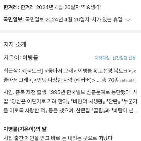
이병률
한겨레:
한겨레 2024년 4월 26일자 '책&생각'
두 사람은 각자 담당하는 공간이 있었지만
국민일보:
국민일보 2024년 4월 26일자 '시가 있는 휴일'
두 사람은 꼭 잡은 손을 놓지 않은 채
나란히 공간을 옮겨 다녔다
저자 소개
그림이 그 두 사람을 졸졸 따라다녔다
지은이:
이병률
저자파일
신간알림 신청
두 사람을 그림 안으로 넣겠다고
최근작 :
<[북토크] <좋아서 그래> 이병률 X 고선경 북토크>
,
<
그림이 두 사람을 따라다녔다
좋아서 그래>
,
<안녕 다정한 사람 (리커버)>
… 총 70종
(모두보기)
시인. 충북 제천 출생. 1995년 한국일보 신춘문예로 등단했다. 시
집 『당신은 어딘가로 가려 한다』 『바람의 사생활』 『찬란』 『누군가
를 이토록 사랑한 적』 등을 냈으며, 산문집 『끌림』과 『바람이 분
다 당신이 좋다』 『그리고 행복하다는 소식을 들었습니다』를 출간
했다. 현대시학작품상, 박재삼문학상, 마종기문학상 등을 수상했
이병률(지은이)의 말
다.
시집 출간 제안을 받고 바로 눈 내리는 곳으로 떠났다