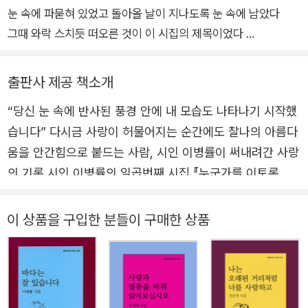
눈 속에 파묻혀 있었고 돌아올 날이 지나도록 눈 속에 남았다
그때 와락 스치듯 떠오른 것이 이 시집의 제목이었다
그와 동시에 눈냄새를 맡았는데 맡는 중이었음에도 눈의 냄새가
사무치게, 그리웠다
출판사 제공 책소개
“당신 눈 속에 반사된 풍경 안에 내 모습도 나타나기 시작했
시는 그런 것
습니다” 다시금 사랑이 허물어지는 순간에도 찰나의 아름다
사랑은 그런 것
움을 안간힘으로 붙드는 사람, 시인 이병률이 써내려간 사랑
춤을 춰야겠다는 목적을 갖고 춤을 추는 사람과
의 기록 시인 이병률의 일곱번째 시집 『누군가를 이토록 사
자신도 모르게 춤을 추고 있는 사람,
랑한 적』이 문학과지성사 시인선 601번으로 출간되었다. 사
굳이 밝히자면 내 이 모든 병(病)은 후자에 속한다
랑이라는 명명하에 바닷빛과 하늘빛이 절묘하게 어우러진
이 상품을 구입한 분들이 구매한 상품
테두리와 낮은 채도의 소라색 바탕이 겹쳐진 이번 시집은 마
2024년 4월
치 파블로 피카소가 절친한 친구의 자살 이후 짙은 푸른색만
이병률
을 고집했던 청색시대(1901~1904)를 연상시킨다. 파리에
서 좀처럼 적응을 하지 못한 채 궁핍한 생활을 이어나가던