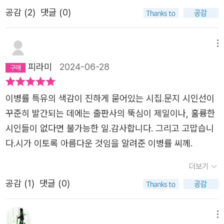
하고 싶은 사람들을 위해 2권 더'누군가를 이토록 사랑한
다른 쪽으로 비켜서기 쉽습니다경우에 따라 상하좌우는 뒤
로 그만큼 우리로서 관계가 두텁고 가깝게 여기고픈 욕심 가
공감 (
2
)
댓글 (0)
야만이 풀릴 수 있다는 것을 아는 것이다. 이병률에게 사랑
적'
집혀 섞입니다은신처를 여럿 파놓고 자주 숨을 준비가 되었
득한 마음으로 크게 에둘러 생각해야 할까?서로를 향하는
은 전쟁, 팬데믹, 환경오염, 비난과 증오를 해결할 수 있는
습니다후퇴 뒤에는 번번이 실패만 있습니다중요한 문제는
눈빛의 온도는 지금의 계절만큼이나 뜨겁고 진득하다. 그렇
열쇠가 된다. 언제 다시 사랑이 문을 두드릴지 모른다는 마
메뉴
자주 연속적으로 거품을 문다는 점이고요죽을 때까지도 옆
기에 유독 더 반짝일 것이다. 그리고 더 유심히 들여다보면
음으로 “창문을 열어놓고 한 번도 닫지 않았”(뒤표지 글)다
으로 걷는다는 사실을 모를 뿐 아니라대체 뭐 하러 양손을
피라미
2024-06-28
상대가 보고있는 프레임속에는 항상 '내 모습'도 함께 들어
는 시인은 오늘도 “당신이 사는 세상 모든 틈에/열쇠를 하나
번쩍 허공에 쳐들고 다니며 씩씩대는지도 모른다는 겁니다
가 있을 것이다. 모든 시선들이 '서로'를 기준으로 삼았을테
씩 맞춰”(「환풍」)본다. 사랑에 인색한 시대에서 사랑의 대역
조각들을 좋아해싸움을 좋아해하지만 싸워보질 않아 얼마나
이병률 특유의 색감이 진하게 묻어있는 시집.문지 시인선이
니 말이다. 그러니 어느 풍경이든 어떤 배경이든 내모습이
을 자처하는 시인 이병률, 그의 날개에 기대어 섬세한 시적
잘 싸우는지 모르지나는 시 쓰기를 좋아해하지만 종속되어
꾸준히 발간되는 데에는 출판사의 뚝심이 제일이나, 훌륭한
기준이 되어 계절과 시간을 살아낼 것이다. 그만큼 다양한
언어들을 되새기다 보면 우리에게도 다시 사랑할 힘이 주어
있기만 해서 얼마나 좋아하는지 모르지말하고 싶었지멀리서
시인들이 없다면 불가능한 일.감사합니다. 그리고 고맙습니
프레임이 존재 할 테지만 겹쳐 보이는건 네가 바라보고있는
질 것이다.
혼자서만 좋아해온 그것들은 실제로 만져진다고음악에 영향
다.시가 이토록 아름다운 것임을 알려준 이병률 씨께.
내 모습일것이고 나 또한 내가 보고있는 네 모습이니 이 모
받는 것을 좋아해때문에 하루가 망가지거나 기분이 가라앉
든게 진득한 관계 일 수 밖에 없다는 표현이다. 다만 마지막
더보기
기를한없이 그렇게 반복해나는 말했지소금 만드는 일을 하
에 적어둔 '별이 바람에 흔들릴 때면 / 당신 눈동자가 흔들린
공감 (
1
)
댓글 (0)
라고먹을 정도는 되지 않겠지만 옷 틈새 살 접히는 틈새에우
거라 믿게 되었습니다'로 미루어 보아 혹여라고 굳건하던 시
수수 떨어질 정도의 소금을 맺으라고그것이 우리 몸을 영하
선이 옳게 마주 보기 어려워지고 외면하려고 한다면 가장 먼
로 떨어뜨리지 않는 길이라고오래 왔다는 사실과 멀리 갈 거
메뉴
저 알아차릴 네 눈속에 내가 있을테니 그것만 기억해달라는