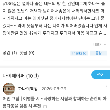
게 읽게 되었다. 읽기 시작하면서 '끌림'이 시작되었다. 뭐
p136실은 얼마나 좁은 네모의 방 한 칸인데그게 하나도 좁
난 선생님께서 종종 시 한 구절을 뽑아 선물해주셨는데 지금
꺼이 울게 만들었던 것이 지금 이 시의 구절과 닮아있다. 노
야, 이거 너무 좋은데? 그동안 어렵게만 느껴지던 시들과는
지 않은 첫날의 저녁과 밤이어서좋은데 서러워서한사코 더
도 제게 시 한 구절을 꼭 보내주신답니다.많은 대화가 오고
래 가사중에 '이 세상의 모든 이별 노래가 당신 얘길거라 생
분명 달랐다. 이 시집이 쉽다거나 그런 느낌은 아니다. 나에
서러워지고 마는 일이삿날 중에서사랑이란 단어는 그냥 좋
가지 않아도 신기하게 제 기분을 바로 알아차리시곤 제 상황
각해 본 적'이라는 파트가 있다. 그러고보니 문장의 끝마다
게 맞는다고 해야 할까. 정서나 감정의 표현들이 느껴진다고
겠다~~ 라며 웃음부터 나는 나이가 되어버렸습니다.언제 사
에 맞는 시 한편을 보내주세요.그래서인지 시를 떠올리면 사
'~적'이라며 내가 하던 행동들이 다 이 때문이었음을 보여주
해야 할까. 시어에 녹아서 전달되는 서사도 좋았고, 서사에
랑이란걸 했었나?싶게 무뎌지고 무뎌져서 마음 아프고 슬픈
랑은 물론 따스한 격려와 용기가 자연스레 연상된답니다.중
고 있다. 누군가를 사랑하는게 아니었다면 이러한 행동들이
서 느껴지는 감정들도 좋았다. 겨울에 읽어서 그런지, 시집
이야기나 드라마를 봐도 다음 줄거리가 더 궁금했던 저였는
학교 때부터 지금까지 문학 선생님께서 보내주셨던 시를 모
수반되지도 않았을 것이며, 이러한 생각 자체도 하지 않았을
더보기
전체가 눈 내린 간이역의 대합실이 떠오르게 했다. 그 대합
데..이병률시인의 시집 출간 제안을 받고 바로 눈 내리는 곳
아놓고 있는데 이병률 시인의 시도 한 편 있답니다.훗날 보
테니 이토록 미련한 행동들과 상황은 결국 다 사랑한 적으로
실의 한 가운데는 연통이 이어진 난로가 있는 그런 간이역
공감 (
1
)
댓글 (0)
으로 떠났다 는 첫 페이지부터 마음속이 두근두근 거리며사
내주셨던 시들을 차곡차곡 모아 이야기를 덧붙여 책으로 만
시작된 눈물나게 씁쓸한 결과물이기도 했다. 그 누군가는 이
말이다. 간이역에서 느껴지는 포근함, 따스함, 외로움, 고독
랑의 아름다운 기록들을 찾을 수 있었습니다.아픈사랑이라
든 뒤 선생님께 선물로 드려야겠어요.
맘을 모를 것이고 말다.📖과녁_ 사랑이 끝나면 / 말수가 줄
함 등이 말이다. 전반적으로 시집의 제목처럼 사랑이 느껴졌
슬퍼야하는데 그것마저도 이쁘게 보이는 하트눈이 되어 시
어드는 게 아니라 / 다른 언어를 쓰는 사람이 되어 미쳐 다닌
다. 시를 읽기가 두려워지던 때도 있었다. 읽기가 힘들었기
쓰기
마이페이퍼 (10편)
집을 읽었습니다♡♡
다​사랑의 끝은 행복이 아니라 남남이 되는 경우도 있다. 그
때문이었을 것이다. 그 힘듦은 감정이 전달되지 않는 언어의
모든 감정과 상황을 쓰레기봉투에 꾹꾹 눌러담고 싶게 만드
하나의책장
2026-06-23
메뉴
장벽에서 시작되었을 것이다. 이 시집에서는 그 장벽이 없는
는 엔딩. 그래서 결국 그와의 사랑은 쓰레기통에 쳐 넣을 만
것 같았다. 있더라도 낮아서 넘어갈 수 있었다. 설령 장벽이
어떤 그림 | 이병률 시 - 사랑하는 사람과 함께하는 순간의 아
큼 보기싫고 담아두고 싶지 않아 미간을 찡그리게 만든다.
너무 높아 넘어가기 어려울지라도 장벽의 어느 한 곳에는 그
름다움을 담은 시 추천
모든 화살의 끝은 그로 정해두고 싶은 것이다. 누굴 탓하겠