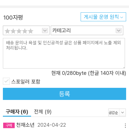
고 한다. 사람과 사람 사이의 약속은 반드시 지켜져야 한다
고 믿는 시인은 이번 시집에서 자신이 오래 품어왔으나 끝내
100자평
게시물 운영 원칙
잃어버려야만 했던 사랑의 순간들이 조각조각 모아 마침내
카테고리
‘사랑의 시집’을 완성해냈다. 그렇게 당신, 바람, 찬란, 여관,
바다, 혼자 그리고 행복과 이별 그의 시와 산문에서 무수히
많은 단어로 치환되었던 ‘사랑’이, 끊임없이 망설이고 주저
하기 마련이었던 ‘사랑’이 지금 막 독자들 앞에 당도했다. 내
디딜 발 하나가 없거나 끌어당길 손 하나가 없어도 누군가를
현재
0
/280byte (한글 140자 이내)
이토록 사랑한 적 시들어 죽어가는 식물 앞에서 주책맞게도
스포일러 포함
배고파한 적 기차역에서 울어본 적 이 감정은 병이어서 조롱
받는다 하더라도 그게 무슨 대수인가 싶었던 적 매일매일 햇
등록
살이 짧고 당신이 부족했던 적 이렇게 어디까지 좋아도 될까
싶어 자격을 떠올렸던 적 한 사람을 모방하고 열렬히 동의했
구매자 (6)
전체 (9)
던 적 나를 무엇을 해야 할지 모르게 만들고 내가 달라질 수
천재소년
2024-04-22
있다는 믿음조차 상실한 적 마침내 당신과 떠나간 그곳에 먼
메뉴