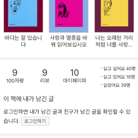
청년 피카소의 눈에 들어온 것은 다름 아닌, 맹인 남자, 웅크
린 여인, 압생트를 마시는 사람과 같은 거리의 빈민자였다.
오늘날 피카소의 작품을 보면 청년 예술가의 불안함과 인간
으로 살아가는 일의 고독함을 느낄 수 있는데, 그 이면에는
바다는 잘 있습니
사랑과 멸종을 바
나는 오래된 거리
무엇보다 인간의 텅 빈 눈동자와 살가죽 위로 드러난 단단한
다
꿔 읽어보십시오
처럼 너를 사랑하
뼈마디를 짙은 밤하늘과 심연의 바닷빛으로 고스란히 담아
고
내려 한 예술가의 가냘픈 사랑이 있었다. 이병률 시의 아릿
한 문장과 지워지지 않는 허기 역시 시인의 시선 끝에는 늘
읽고 싶어요 40명
9
9
10
읽고 있어요 16명
“무언가에 가까워지려 애쓰는 사람들”(「청춘에게」) 다시금
100자평
리뷰
마이페이퍼
읽었어요 39명
“시적인 얼굴이 되”(「완독회」)는 이들이 있었기 때문이다.
반드시 떠나야만 하는 숙명을 짊어진 채로 늘 어딘가로 향하
이 책에 내가 남긴 글
면서도 “더 사랑해야 할 몇몇 얼굴들”(「기차역」)을 되새기고
로그인하면 내가 남긴 글과 친구가 남긴 글을 확인할 수 있
길 한 가운데 쭈그려 앉아 “쓰러져 누운 강아지 한 마리를 쓰
습니다.
로그인하기
다듬”는 노인을 보며 인간답게 사는 삶을 연습하는 것. 이렇
듯 이병률의 시는 자신이 목도한 사랑을 지나치지 않기 위해