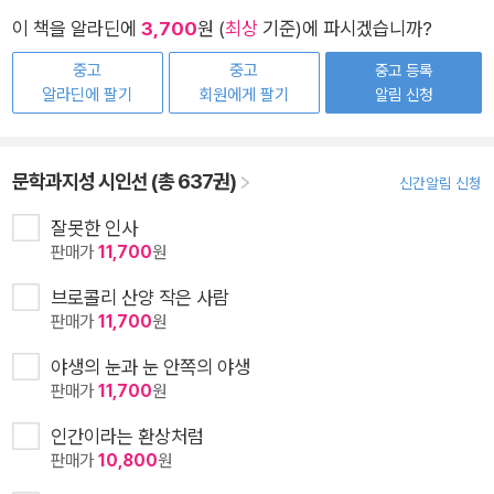
이 책을 알라딘에
3,700
원 (
최상
기준)에 파시겠습니까?
중고
중고
중고 등록
알라딘에 팔기
회원에게 팔기
알림 신청
문학과지성 시인선 (총 637권)
신간알림 신청
잘못한 인사
판매가
11,700
원
브로콜리 산양 작은 사람
판매가
11,700
원
야생의 눈과 눈 안쪽의 야생
판매가
11,700
원
인간이라는 환상처럼
판매가
10,800
원