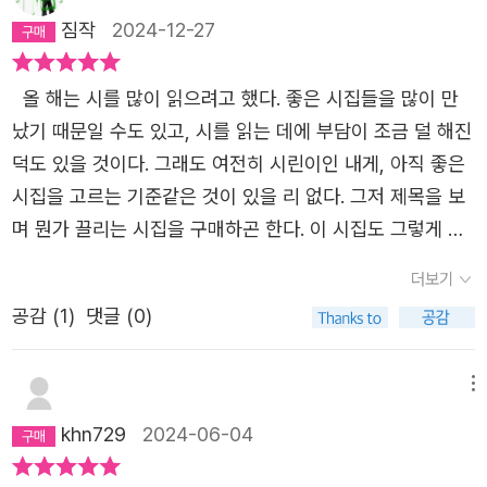
라는 계산은그래서 중요한 축적이라고나는 철길을 좋아해진
간절함이 보여졌다.​​📖누군가를 이토록 사랑한 적_ 이렇게
짐작
2024-12-27
실을 향해 멀리 뻗어 있어서뱀을 좋아해마주치고 싶다는 이
어디까지 좋아도 될까 싶어 자격을 떠올렸던 적 산 사람을
유만으로좋아하는 것을 좋아하고좋아하는 곳에 씨앗이 모여
모방하고 열렬히 동의했던 적 / 나를 무엇을 해야 할지 모르
올 해는 시를 많이 읽으려고 했다. 좋은 시집들을 많이 만
고인다는 사실을 좋아하고빨간 덩어리 하나가 있어천천히
게 만들고 / 내가 달라질 수 있다는 믿음조차 상실한 적마침
났기 때문일 수도 있고, 시를 읽는 데에 부담이 조금 덜 해진
쳐다보고 오래도 쳐다보고 있으면당돌하게 장미가 되어 피
내 당신과 떠나간 그곳에 먼저 도착해 있을 / 영원을 붙잡았
덕도 있을 것이다. 그래도 여전히 시린이인 내게, 아직 좋은
는 것처럼말간 숨 하나오래 안에 들여놓고 키웠더니 춤이 되
던 적​그렇다. 이 감정은 병이다. 그래서 치료도 필요하고 예
시집을 고르는 기준같은 것이 있을 리 없다. 그저 제목을 보
고큰 사과 하나 깊이 먹었더니나 또한 하루 만에 똑같이 사
방도 필요한데 생각만큼 약발이 잘 듣지않아 애를 먹인다.
며 뭔가 끌리는 시집을 구매하곤 한다. 이 시집도 그렇게 만
과가 되는 것처럼좋아하는 하나 종일 들고 걸으면언덕 너머
손을 씻어 세균을 털어내듯 시선을 거두어 감정의 감염을 차
났을 뿐 다른 이유는 없었다. 다만, 시인의 이름이 낯설지 않
나무 밑 살고 싶은 곳에 도착하지아, 나는 나에게 전화 거는
더보기
단하기도 어려운 질병이다. 모든 시작은 당신으로 시작했고,
다는 느낌만 있었을 뿐이다. 시인을 부단히도 생각해내려
것을 좋아해도대체 그게 가능하기나 한 건지어떻게 걸고 받
공감 (
1
)
댓글 (0)
그 끝도 당신으로 끝나길 바라지만 그렇지 않다는걸 이미 알
했지만, 내 기억에서 시인의 작품을 본 기억은 없었다. 검색
아야 하는지 아직 모르기 때문에이병률 시인의 일곱번째 시
기에 영원을 붙잡고도 애원하고픈 마음이 마지막 문장에 담
을 해보니 <바람이 분다 당신이 좋다>, <끌림> 등의 작가
집이 출간되었습니다.사랑의 순간들을 연상케하는 구절들이
겨있다. 나는 왜 이 시를 보면 에픽하이의 LOVE LOVE LOV
였다. 두 작품을 모두 본 것은 아니지만, 베스트셀러로 기억
메뉴
마치 채워지지 않는 공허함과도 같아 사랑과 이별, 외로움을
E라는 노래가 생각이 날까.사랑이라면 모든걸 내어두어도
되고, 서점에서 두 책의 표지를 많이 봤었던 것 같다. 만남이
khn729
2024-06-04
더 부각시켜 주는 것 같습니다.봄이 오면 생각나는 몇 가지
아깝지 않을 청춘이 시작되던 스무살에 들었던 노래이며 짝
야, 시인분이야 어떻든, 제목에 이끌려 구입한 시집을 그렇
가 있는데 그 중 하나가 바로 '시'입니다.중학교 때, 봄에 만
사랑에 진득하게 취해 있던 그 해 겨울 이 가사때문에 꺼이