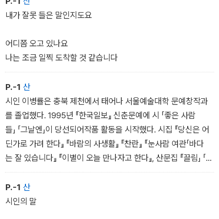
P.-1
산
제힘으로 펼치고 닫는 것들이 있습니다
내가 잘못 들은 말인지도요
매달아놓은 휴지가 저 혼자 힘으로 풀려버리거나
가만히 있던 돌이 구르기 시작하죠
어디쯤 오고 있나요
나는 조금 일찍 도착할 것 같습니다
목욕하는 동안의 고독은 잠시였으며
오전 내내 내려가지도 올라가지도 않는
P.-1
산
점퍼의 지퍼와 씨름했답니다
시인 이병률은 충북 제천에서 태어나 서울예술대학 문예창작과
를 졸업했다. 1995년 『한국일보』 신춘문예에 시 「좋은 사람
열어놓은 창문 앞에는
들」 「그날엔」이 당선되어작품 활동을 시작했다. 시집 『당신은 어
하나 남은 사과가 있습니다
딘가로 가려 한다』 『바람의 사생활』 『찬란』 『눈사람 여관「바다
는 잘 있습니다』 『이별이 오늘 만나자고 한다』, 산문집 『끌림」 「바
친구에게 빌린 차 뒷자리에는
람이 분다 당신이 좋다」 「내옆에 있는 사람」 「혼자가 혼자에
1미터쯤 되는 선물 포장지가 말려 있고요
게」 「그리고 행복하다는 소식을 들었습니다』 등이 있다. 현대시학
P.-1
산
작품상, 발견문학상, 박재삼문학상을 수상했다. ‘시힘‘ 동인이다.
시인의 말
오늘을 오래 기다렸다는 말을 들었습니다