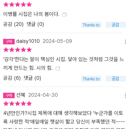
저 도착해 있을 영원을 붙잡았던 적 ―「누군가를 이토록 사
이병률 시집은 나의 봄이다.
랑한 적」 전문 사랑에는 인과관계가 없기에 이를 증명하려는
시도 역시 무용한 일에 가깝다. 표제시 「누군가를 이토록 사
공감 (
20
)
댓글 (0)
랑한 적」의 화자는 사랑이 완성의 영역에 속하지 않는다는
사실을 눈이 시리도록 아프게 밝혀내고 있다. 화자가 말하는
daisy1010
2024-05-09
메뉴
무수한 ‘적’(경험)은 이미 지나간 일도 앞으로 닥칠 일도 아
닌 그 자체로 존재하는 행위에 가깝다. 문학평론가 이광호는
‘감각‘한다는 말이 핵심인 시집. 닿아 있는 것처럼 그것을 느
“이 시 속에는 그 ‘때’들의 나열만이 있을 뿐 문장은 단 한 번
끼게 만드는 힘. 시의 힘.
도 완성되지 않”는다며 이 시의 잠재성은 “이미 현실화된 것
공감 (
6
)
댓글 (0)
사이의 선택의 층위가 아니라 현실화되기 이전의 상태, 무엇
이 나타나고 벌어질지 모르는 미지의 사태”라고 했다. 이렇
선혜
2024-04-30
메뉴
듯 시인 이병률에게 사랑은 “서로에게서 솟아난 영감”이고
“누구도 그들의 엉킴을 풀지 못”(「공원 닫는 시간」)하는 일
4년만인가?시집 제목애 대해 생각해보았다 ‘누군가를 이토
에 가깝다. “당신 눈 속에 반사된 풍경 안에/내모습도 나타나
록 사랑한 적‘매일매일 햇살이 짧고 당신이 부족했던 적----
기 시작”(「농밀」)했다면 이미 사랑은 제 역할을 모두 수행한