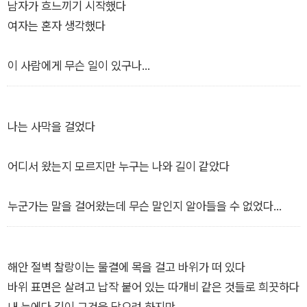
내가 내일 사라져서 영원히 돌아오지 않을 거라는
남자가 흐느끼기 시작했다
소문을 만들어야 할지도 모르겠어서
여자는 혼자 생각했다
기차표를 꺼내 가로등 불빛에 비춰 보았다
이 사람에게 무슨 일이 있구나
Von: 여기
Nach: 영원
여자 품으로 남자가 파고들었다
―「기차표」 부분
남자는 곧 흐느껴 울기 시작했다
나는 사막을 걸었다
남자는 가만히 생각을 했다
어디서 왔는지 모르지만 누구는 나와 길이 같았다
나에게 무슨 일이 생긴 것인가
―「장미 나무 그늘 아래」 전문
누군가는 말을 걸어왔는데 무슨 말인지 알아들을 수 없었다
깊은 밤 모포로 가린 내 얼굴을 누가 만져주는 것 같았으나 누군
가의 손길이 아니라 바람이었다
해안 절벽 찰랑이는 물결에 목을 걸고 바위가 떠 있다
바위 표면은 살려고 납작 붙어 있는 따개비 같은 것들로 희끗하다
푹푹 빠졌지만 사막의 길은 그래서 걸을 만했다
내 눈에다 깊이 그것을 담으려 하지만