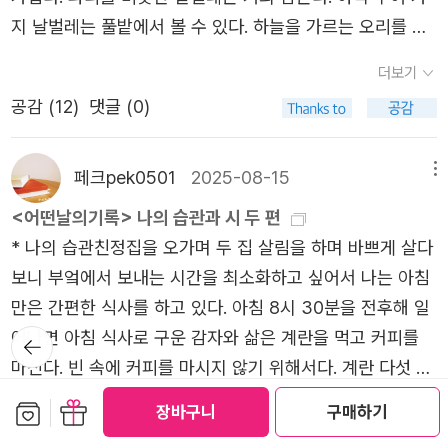
신을 쫒는 것은 답이 아닐지도요어제의 세계와 그 세계를 갉
사랑나는 왜 누구의 말은 괜찮은데누구의 말에는 죽을 것 같
다른 장소에 서 있지만 시간이 흐르면서 자연스럽게 거리가
지 날벌레는 풀밭에서 볼 수 있다. 하늘을 가르는 오리를 볼
아먹었던 불순한 버릇들과 꽃은 왜 이리 붉은 것인지에 관한
은가누구는 나를 만지면 안 되는데누구는 나를 만져도 되는
가까워집니다.특히 【사람들에게 그림을 만지지 못하게 하면
수 있고, 깃을 고르는 까마귀를 지켜본다. 낮에 시골버스를
의문들을 선명하게요​되뇌이며 말을 하지만 모든 문장의 끝
가누구는 거칠게 다가와서 힘이 드는데누구는 거친 것 뒤에
더보기
서 / 자신들은 서로를 깊게 바라보다】라는 구절은 인상적입
타고서 나래터를 다녀온다. 걷자니 땀이 맺는다. 긴소매를
엔 확신이 없다. ~것일지도, ~겠지요, ~아닐지도요 로 끝맺
표정을 감추는 것 같은가나는 누구의 총알이라면 기꺼이 맞
니다.그림은 만질 수 없는 예술 작품이지만 정작 두 사람은
공감 (
12
)
댓글 (0)
벗고, 버선도 벗는다. 오늘 기름 300ℓ를 넣는다. 39만 원이
음을 하는 걸 보면 지금 믿고 싶은 이 감정의 확신이 무조건
고누구의 총알이라면 피하고 싶은가나는 누구의 이빨이라면
서로에게 가까워지고 사랑하게 됩니다.또한 【꼭 잡은 손을
든다. 기름을 넣고 나니 등기우편으로 ‘저소득층 다자녀가구
적인 응원과 지지를 받지 못할 것이라는 걸 알고 있음을 내
물려 죽어도 괜찮고누구의 이빨에 씹혀 죽으면 억울할 것 같
놓지 않은 채】라는 표현에서는 사랑이 주는 안정감과 연결감
에너지바우처 신청’을 하라는 글월이 온다. 지난달에 물어보
페크pek0501
2025-08-15
메뉴
비치는 확고하지 못하는 마음이다. 그래서 이 시의 시작이
은지나는 너의 눈을 찌를 것인가네가 나의 눈을 찌를 것인가
을 느낄 수 있습니다.시의 후반부는 더욱 아름답습니다.보통
니 “올해에는 없는데요?” 하는 대꾸만 들었는데 갑자기 ‘신
'그래도 가려 합니다'로 먼저 마음을 툭 하고 던져둔건 아닐
내 몫까지의 용기와 순서를 맡기겠다- P40
<어떤날의기록> 나의 습관과 시 두 편
사람은 그림을 바라보지만 이 시에서는 오히려 그림이 두 사
청’하라고 글월을 보내네. 다음 달날(12.22.)에는 면사무소
까를 생각하게 만든다. 당신으로 인해 이 세계가 듣고 싶은
* 나의 습관친정집을 오가며 두 집 살림을 하며 바쁘게 살다
람을 따라다닙니다.【두 사람을 그림 안으로 넣겠다고】이 표
에 얼른 가야겠구나. 마감이 빠듯하다. 《끌림》을 곱씹는다.
이야기와 하고 싶은 이야기 뿐이니 부디 나와 당신이 아닌
보니 부엌에서 보내는 시간을 최소화하고 싶어서 나는 아침
현은 사랑하는 두 사람의 모습 자체가 하나의 예술 작품처럼
이웃나라를 돌면서 남긴 쪽글을 모았구나. 나라밖으로 마실
다른 이들이 하는 말이 듣기 싫은 것들로 가득하더라도 나만
만은 간편한 식사를 하고 있다. 아침 8시 30분을 전후해 일
아름답다는 의미로 읽힙니다.이 시는 말합니다.진심으로 사
을 다니는 사람이 무척 많다. 이런 책이 꽤 많이 나오고 읽히
이라도 듣고 싶은 것들로 덧씌워 받아들이고자 하는 다짐으
어나면 아침 식사로 구운 감자와 삶은 계란을 먹고 커피를
뒤로가
랑하는 사람들의 모습은 그 자체만으로도 하나의 그림이 될
기
는 듯싶다. 먼길을 나서고픈 분한테 끌릴 글이나 빛(사진)일
로 보였다. 두 눈 질끈 감고 감내하겠다는 다짐이다. 내 마음
마신다. 빈 속에 커피를 마시지 않기 위해서다. 계란 다섯 개
수 있다고.■ 시가 주는 메시지사랑은 서로를 바라보는 것에
수 있되, ‘먼길을 나서야 멋’이라고 여기는 듯하다. 그러나 먼
을 밀어 당신에게 다가 간 만큼이 느껴진다면 당신도 딱 그
를 한꺼번에 삶아 냉장고에 두고 하루에 하나씩 꺼내 컵에
서 시작됩니다.함께 걷고 함께 시간을 보내며 서로의 삶에
보관함담기
선물하기
장바구니
구매하기
더보기
나라 아닌 옆집을 오가며 나누는 마음으로도 얼마든지 글 한
만큼이라도 마음을 밀어 보여주길 바라는 기대감이 가득한
삶은 계란을 담아 커피포트의 뜨거울 물을 부어 따뜻하게 데
스며들게 됩니다.이 시는 사랑이란 특별한 사건이 아니라 평
자락 쓸 만하다. 이웃나라가 아닌 이웃마을을 천천히 거닐어
공감 (
40
)
댓글 (14)