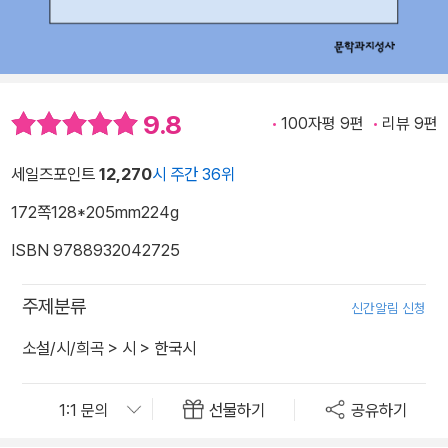
9.8
100자평 9편
리뷰 9편
세일즈포인트
12,270
시 주간 36위
172쪽
128*205mm
224g
ISBN 9788932042725
주제분류
신간알림 신청
소설/시/희곡
>
시
>
한국시
선물하기
공유하기