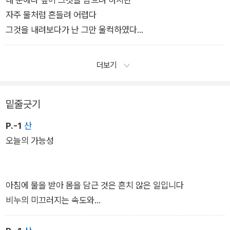
자주 물처럼 흔들려 어렵다
―「친구」 부분
그것을 내려보다가 난 그만 울컥하였다
왜 슬프냐고 당신이 물었다
더보기
왜 슬프지 않으냐고 내가 물었다
밑줄긋기
만 년 전에 해안이 밀려와 여기 도착하였고
P.-1
산
천 년 전에 높은 산으로부터
오늘의 가능성
이 바위가 조금씩 굴러와 여기 잠겨 있을 텐데
어떻게 슬프지 않겠느냐고 말하려다
당신에게 자갈 하나 주워 건네는 것으로 다였다
아침에 물을 받아 몸을 담근 것은 흔치 않은 일입니다
―「해변의 절벽」 전문
비누의 미끄러지는 속도와
그 비누가 바닥에 떨어지는 속도를 지켜봤습니다