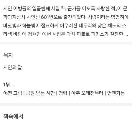
시인 이병률의 일곱번째 시집 『누군가를 이토록 사랑한 적』이 문
학과지성사 시인선 601번으로 출간되었다. 사랑이라는 명명하에
바닷빛과 하늘빛이 절묘하게 어우러진 테두리와 낮은 채도의 소
라색 바탕이 겹쳐진 이번 시집은 마치 파블로 피카소가 절친한 친
구의 자살 이후 짙은 푸른색만을 고집했던 청색시대(1901~190
4)를 연상시킨다.
목차
시인의 말
파리에서 좀처럼 적응을 하지 못한 채 궁핍한 생활을 이어나가던
청년 피카소의 눈에 들어온 것은 다름 아닌, 맹인 남자, 웅크린 여
1부
인, 압생트를 마시는 사람과 같은 거리의 빈민자였다. 오늘날 피
어떤 그림 | 공원 닫는 시간 | 명령 | 아주 오래전부터 | 언젠가는
카소의 작품을 보면 청년 예술가의 불안함과 인간으로 살아가는
알게 될 모두의 것들 | 종소리 | 줄 | 농밀 | 기차표 | 어질어질 | 폭
일의 고독함을 느낄 수 있는데, 그 이면에는 무엇보다 인간의 텅
설 | 그런 것처럼 | 오늘의 가능성
빈 눈동자와 살가죽 위로 드러난 단단한 뼈마디를 짙은 밤하늘과
책속에서
심연의 바닷빛으로 고스란히 담아내려 한 예술가의 가냘픈 사랑
이 있었다.