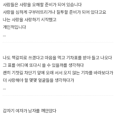
사람들은 사랑을 오해할 준비가 되어 있습니다
이병률 시의 아릿한 문장과 지워지지 않는 허기 역시 시인의 시선
사랑을 심하게 구부러뜨리거나 질투할 준비가 되어 있다고요
끝에는 늘 “무언가에 가까워지려 애쓰는 사람들”(「청춘에게」) 다
나는 사랑을 사랑하기 시작했고
시금 “시적인 얼굴이 되”(「완독회」)는 이들이 있었기 때문이다.
개인적입니다
반드시 떠나야만 하는 숙명을 짊어진 채로 늘 어딘가로 향하면서
도 “더 사랑해야 할 몇몇 얼굴들”(「기차역」)을 되새기고 길 한 가
[……]
운데 쭈그려 앉아 “쓰러져 누운 강아지 한 마리를 쓰다듬”는 노
인을 보며 인간답게 사는 삶을 연습하는 것. 이렇듯 이병률의 시
사랑이 약속 장소에 나오지 않을 수도 있습니다
나도 책갈피로 쓰겠다고 마음을 먹고 기차표를 받아 들고 나오다
는 자신이 목도한 사랑을 지나치지 않기 위해 몇 번이고 걸음을
난 사랑을 사랑하는 것이고
그 표를 어디에 또다시 쓸 수 있을까를 생각하다
멈춰 선다. 자기 자신의 무게만으로도 한없이 쓸쓸하면서도 타인
사랑은 이성적으로 나를 오해하기 때문입니다
괜히 기찻길 차단기 앞에 오래 서서 오지 않는 기차를 바라보다가
을 향한 선한 사랑과 연민을 거두지 못하는 그는, 과거 파리에서
하늘로 날아오르는 기러기 떼의 숫자나 세고 돌아와도 되는 것입
더 사랑해야 할 몇몇 얼굴들을 생각하다가
지독한 습작기를 보내고 시인이 되어 돌아온 그 순간부터 푸르른
니다
외로움을 딛고 더 밝고 환한 사랑의 세계를 보여주며 시대적 감수
기차표에 적힌 출발일이 내일 하고도 아침일지도 몰라
성이 무엇인지를 보여주었다. 그런 그에게 청춘을 빚지지 않은 이
―「언젠가는 알게 될 모두의 것들」 부분
가로등 가까이로 가서 기차표를 다시 꺼내 보았다
가 또 있을까.
갑자기 여자가 남자를 껴안았다