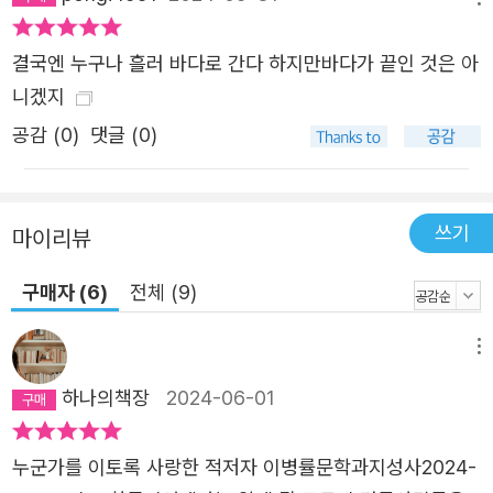
소원의 뼈인지 몰랐다 소원이 커다란 실뭉치가 되지 못하겠
는지 털실 뭉치가 시장 바닥에 떨어져 굴렀다 여행하느라 부
결국엔 누구나 흘러 바다로 간다 하지만바다가 끝인 것은 아
은 나의 발에다, 어젯밤 총에 맞은 소년병의 두 발을 끌어다
니겠지
동여매야겠다는 생각을 했다 ―「바싹 자른 연결 부위」 부분
공감 (
0
)
댓글 (0)
우크라이나 시장 거리에서 털실을 파는 소녀를 마주친 화자
는 이상 기온으로 40도가 웃도는 찌는 더위에 왜 털실을 파
느냐고 묻지 않는다. 이웃 나라 그루지야에서 털장갑을 판다
쓰기
마이리뷰
는 소녀의 큰오빠를 떠올리며 “털실을 온몸에 감고 날아다
니다” “맨땅이 아니라 사람 품” 속에 안착하고 싶다는 되지
구매자 (6)
전체 (9)
도 않는 상상을 할 뿐이다. 시인은 “이미 죽어 있는 세상에
와 있”(「나는 압니다」)는 듯한 기분에 휩싸이다가도 다시 칭
메뉴
다오에서 기차표가 없는 모자(母子)의 안위를 곰곰이 살피
하나의책장
2024-06-01
거나 스웨덴에서 왔다는 낯선 사람을 대신해 그의 할머니의
손을 잡아주러 가겠다고 약속한다. 어딘지 모르게 아파 보이
누군가를 이토록 사랑한 적저자 이병률문학과지성사2024-
는 얼굴, 무슨 일이 생길 것만 같은 순간이면 그 앞에 우두커