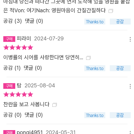
마침내 당신과 떠나간 그곳에 먼저 도착해 있을 영원을 붙잡
것이다. 사랑의 의미를 찾기 전에 “함께 허물어지려고 붙들
은 적Von: 여기Nach: 영원마음이 간질간질하다
고 있”(「폭설」)는 것. 내가 붙잡으려 한 영원이 불확실한 미
공감 (
3
)
댓글 (0)
지의 대상일지라도 그 망설임마저 단숨에 폭설처럼 껴안는
것이다. 사랑의 사건이 일어난 것을 몸은 감각하고 있지만
피라미
2024-07-29
메뉴
그 내용을 다 알 수 없어서, 망설이고 모호해지고 더듬거리
는 말들의 세계가 있다. ‘생의 암호’를 풀 수 없어서 더뎌지는
이병률의 시어를 사랑한다면 당연히...
말들의 세계가 있다. 그러나 그 더딘 말들이 생의 ‘후방’에 있
공감 (
1
)
댓글 (0)
을지도 모르는 사랑의 리듬을 찾아내는 데에 있어 오히려 기
민한 언어들을 넘어설 수도 있다. 그리고 이병률이다. 말이
탐
2025-08-04
더뎌지는 순간이야말로 그 마음의 리듬이 시작되는 시간이
메뉴
다. ―이광호, 해설 「사랑한 적, 사랑할 적」에서 왜 슬프냐고
찬란을 보고 사봅니다
당신이 물었다 왜 슬프지 않으냐고 내가 물었다 글로 사랑에
대해 배운 적 있느냐고 소녀에게 묻지 않았다 배낭에 담은
공감 (
0
)
댓글 (0)
털실을 다시 꺼내 한 발을 이빨로 끊었다 내 손목에 세 번을
감고 묶어달라고 몸짓으로 말했다 털실로 감은 것이 나인지
pongi4951
2024-05-31
메뉴