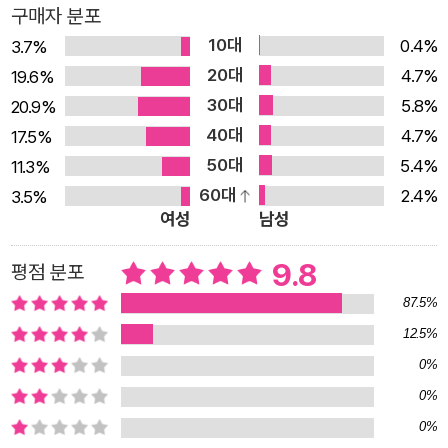
구매자 분포
몇 번이고 걸음을 멈춰 선다. 자기 자신의 무게만으로도 한
10대
없이 쓸쓸하면서도 타인을 향한 선한 사랑과 연민을 거두지
0.4%
3.7%
20대
못하는 그는, 과거 파리에서 지독한 습작기를 보내고 시인이
4.7%
19.6%
30대
되어 돌아온 그 순간부터 푸르른 외로움을 딛고 더 밝고 환
5.8%
20.9%
40대
한 사랑의 세계를 보여주며 시대적 감수성이 무엇인지를 보
4.7%
17.5%
50대
여주었다. 그런 그에게 청춘을 빚지지 않은 이가 또 있을까.
5.4%
11.3%
60대
이번 시집의 출간 제안을 받고 “바로 눈 내리는 곳으로 떠
2.4%
3.5%
여성
남성
났”(「시인의 말」)다는 시인은 자신을 붙들었던 사랑을 파내
기 위해 영원히 녹지 않는 눈 속으로 파묻히길 택한다. 그의
9.8
평점 분포
사랑은 과거의 흔적을 헤집거나 오지 않는 미래를 기다리지
87.5%
않는다. 단지, 사랑 그것만이 자리하는 장소를 남겨두는 것
12.5%
이다. 사실 사랑의 시집은 한 선배 시인의 오랜 당부이기도
0%
했다. 그에게 ‘당신’이라는 말을 알려준 사람이자 시집 『찬
0%
란』(문학과지성사, 2010)의 해설을 쓴 시인 허수경. 생전에
0%
그는 독일 베를린에서 이병률에게 사랑의 시에 대해 말했다