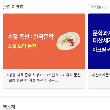
관련 이벤트
전체보기
<빵충 사육 준수 사항> + <소설 보다> 유리 문진
대산세계문학
, 보름에 한 번 계절 특선 한국문...
책소개