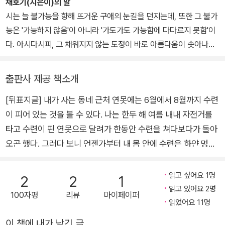
않은 것 같은,』 『주고, 받다』(공저)가 있다. 김수영문학상, 현대시작
채호기(지은이)의 말
품상을 수상했다.
시는 늘 불가능을 향해 뜨거운 구애의 눈길을 던지는데, 또한 그 불가
능은 '가능하지 않음'이 아니라 '가도가도 가능함에 다다르지 못함'이
다. 아시다시피, 그 채워지지 않는 도정이 바로 아름다움이 솟아나오
는 지점이다. 감히 그리고 수줍게 말씀드린다면, 내 시가 늘 그 도정에
있기를 나는 바랐다. 아아, 언제까지 열정이 허물을 덮을 수 있을 것인
출판사 제공 책소개
가.
[뒤표지글] 내가 사는 동네 근처 연못에는 6월에서 8월까지 수련
이 피어 있는 것을 볼 수 있다. 나는 한두 해 여름 내내 자전거를
타고 수련이 핀 연못으로 달려가 한동안 수련을 쳐다보다가 돌아
오곤 했다. 그러다 보니 언젠가부터 내 몸 안에 수련은 하얀 멍처
럼 피어 내 몸의 일부가 되었다. 나는 그 멍을 지우기 위해서라도
수련을 시로 표현하지 않을 수 없었다. 수련(睡蓮)은 그 이름을
읽고 싶어요 1명
2
2
1
봐도 알 수 있듯이, 빛이 없는 밤에는 꽃잎을 닫고 자다가 낮에 빛
읽고 있어요 2명
100자평
리뷰
마이페이퍼
이 있을 때 깨어나 꽃잎을 여는 꽃이다. 또한 뿌리와 줄기는 물속
읽었어요 11명
에 둔 채 타원형의 녹색 잎과 둥글고 여러 잎으로 된 흰(혹은 붉
이 책에 내가 남긴 글