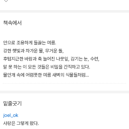
뿌리는 쉽게 읽히지 않는다. 흙이 아닌 물에 발딛고 선 수련의 생태처
럼, 낯선 대상을 통해 시 혹은 시인 자신을 투사해 비추는 언어들이 생
책속에서
생하다.
안으로 조용하게 들끓는 여름.
강한 햇빛과 차가운 물, 무거운 돌,
후텁지근한 바람과 축 늘어진 나뭇잎, 감기는 눈, 수련,
말 못 하는 이 모든 것들은 비밀을 간직하고 있다.
물안개 속에 어렴풋한 여름 새벽의 식물들처럼
말이 되지 못한 것들이 뒤엉켜 있는 잡목 숲.
언어로도 표현하지 못하는 여름의 비밀, 시간의 비밀,
삶의 비밀, 수련의 비밀
밑줄긋기
비밀은 깊다. 말없는 시간의 더딘 지루함과 기다리는 시간의 조급함
joel_ok
처럼.
사랑은 그렇게 왔다.