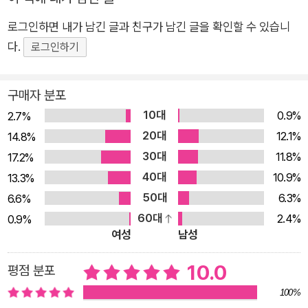
은) 꽃을 수면에 띄우는 아름다운 꽃이다. 수련 주위에 있는 물과
로그인하면 내가 남긴 글과 친구가 남긴 글을 확인할 수 있습니
공기, 햇빛, 하늘, 수양버들, 부들 등이 모두 내 시의 원천이 되었
다.
다. 그리고 물속에 있는 작은 물고기와 물풀, 우리가 들여다볼 수
로그인하기
없어서 한없이 깊고 신비로운 수중 세계가 또한 내 시의 원천이
되었다. 나는 시를 쓰기 시작하던 무렵부터 몸과 언어에 대한 관
구매자 분포
심을 줄곧 시로 표현해왔는데, 수련은 형태적으로 그런 나의 관심
10대
0.9%
2.7%
을 촉발시키기에 충분했다. 다시 말하면 뿌리와 줄기를 물속에
20대
12.1%
14.8%
(보이지 않는 곳에) 감추고 꽃만 물 밖으로(보이는 곳으로) 내미
30대
11.8%
17.2%
는 수련은 언어를 몸으로 하고 느낌이나 생각을 그 언어로 표현하
40대
10.9%
13.3%
는 시와 형태적으로 동류의 것으로 내게는 받아들여졌다. 수련이
50대
6.3%
6.6%
수중 세계의 신비를 알려주는 메신저라면 시는 바로 우리 몸이 부
60대
2.4%
0.9%
딪치며 겪는 세계를 의미화하여 알려주는 메신저이다. 나는 몸과
여성
남성
정신(혹은 감각과 의식)이 겹쳐지는 접점을 시로 표현할 수 있기
를 열망하여왔는데, 수련 연작들을 통해서는 시와 수련(언어와
10.0
평점 분포
실물)이 겹쳐지는 접점을 시로 포착하려고 노력했다.
100%