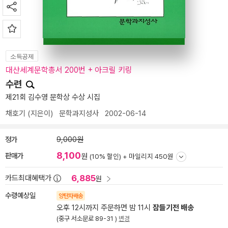
소득공제
대산세계문학총서 200번 + 아크릴 키링
수련
제21회 김수영 문학상 수상 시집
채호기
(지은이)
문학과지성사
2002-06-14
정가
9,000원
8,100
판매가
원
(10% 할인) +
마일리지 450원
6,885
카드최대혜택가
원
수령예상일
양탄자배송
오후 12시까지 주문하면 밤 11시
잠들기전 배송
(중구 서소문로 89-31 )
변경