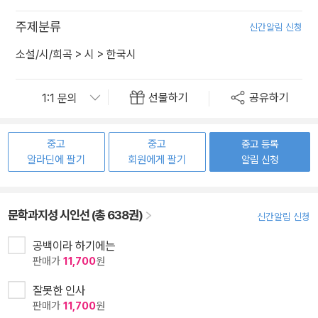
주제분류
신간알림 신청
소설/시/희곡
>
시
>
한국시
선물하기
공유하기
중고
중고
중고 등록
알라딘에 팔기
회원에게 팔기
알림 신청
문학과지성 시인선 (총 638권)
신간알림 신청
공백이라 하기에는
판매가
11,700
원
잘못한 인사
판매가
11,700
원