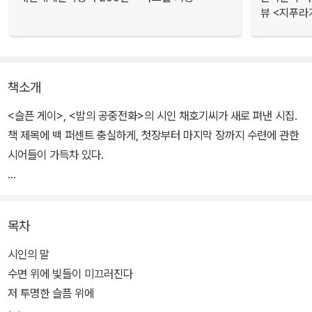
뷰 <지푸라
책소개
<슬픈 게이>, <밤의 공중전화>의 시인 채호기씨가 새로 펴낸 시집.
책 제목에 백 퍼센트 충실하게, 첫장부터 마지막 장까지 수련에 관한
시어들이 가득차 있다.
시인은 동네 근처 연못의 수련이 남긴 하얀 멍을 지우기 위해, 수련에
관한 시를 쓸 수밖에 없었다고 말한다. 시로 형상화된 수련은 금방이
목차
라도 손에 잡힐듯 아름다운 자태를 드러내지만, 희부연한 안개처럼
피어난 연꽃은 결코 쉽게 닿을 수 있는 물상이 아니다.
시인의 말
수면 위에 빛들이 미끄러진다
수련을 소유하기 위해 '글자의 무덤을 파헤쳐야 한다'는 시인의 말처
저 투명한 슬픔 위에
럼 수많은 기표와 단서들이 제공되지만, 깊은 물 속에 담겨 있는 시의