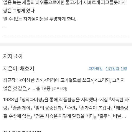
팔 하나를 집어넣어도 잡을 수 없는 깊이.
얼음 녹는 개울의 바위틈으로어린 물고기가 재빠르게 파고들듯이사
몸 전체를 빠뜨려도 섞일 수 없는 깊이.
랑은 그렇게 왔다.
알 수 없는 차가움이눈을 투명하게 한다.
('수련의 비밀 2' 전문)
사랑은 그렇게 왔다.
발가벗은 햇빛이 발가벗은물에 달라붙듯이사랑은 그렇게 왔다.
수양버드나무의 그늘이 차양처럼물을 어둡게 한다.
저자 소개
지은이:
채호기
저자파일
신간알림 신청
최근작 :
<이상한 밤>
,
<머리에 고가철도를 쓰고>
,
<그리되, 그리지
않은 것 같은,>
… 총 18종
(모두보기)
1988년 『창작과비평』을 통해 작품활동을 시작했다. 시집 『지독한 사
랑』 『슬픈 게이』 『밤의 공중전화』 『수련』 『손가락이 뜨겁다』 『레슬링
질 수밖에 없는』 『검은 사슴은 이렇게 말했을 거다』 『줄무늬 비닐 커
튼』 『머리에 고가철도를 쓰고』 『이상한 밤』, 산문집 『그리되, 그리지