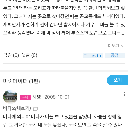
찾아 오면 어떤 하루를 물가에서 보내고 싶다. 그날은 다른 무엇
두고 ‘변태’라는 꼬리표가 따라붙을지언정 꼭 한번 집착해보고 싶
보다도 시인과 한 마음이 되고 싶다.인상파의 창시자인 끌로드 모
었다. 그녀가 사는 곳으로 찾아갔던 때는 공교롭게도 새벽이었다.
네(Claude Monet)는 수련으로 유명하다. 나는 시인의 작품과
새벽안개가 걷히기 전에 간다면 발치에서나 겨우 그녀를 볼 수 있
끌로드 모네의 작품들을 연상하며 근 50일 동안 자주는 아니지
으리라 생각했다. 이제 막 잠이 깨어 부스스한 모습으로 그녀는
만 생각날 때마다 채호기 시인의 '수련'을 읽었다. 몇 페이지 되지
나를 맞았다. 그녀 주위의 공기, 이제 막 멀리서 동쪽 하늘을 부끄
않지만 원래 시집이라는 것이 그렇게 소설 읽듯이 단방에 마쳐지
더보기
럽게 만들며 구름에 가려진 아침 해, 심지어 내 소심함을 가려줄
는 것도 아닐 뿐더러... 앞으로도 또 펼쳐보게 될 그런 책이 아닐
공감 (
0
)
댓글 (0)
줄 알았던 새벽안개마저 그녀의 몸에 달라붙어 반짝거리고 있었
까 한다. 수련, 늘 손 가까이 이 두고 싶은 시집이 되었다. 수련의
다. 황금보다도 더 빛났지만 또한 그렇게 몽롱할 수가. 아, 나는
계절이 기다려진다. 시인처럼 나도 수련과 연애하고 싶다.수련1
정말로 내 목적을 달성한 것이었다. 그녀의 실체는 ‘관능’이었다.
안개 낀 새벽에 수련의 저 흰 빛은 수련이 아니다. 누가 공기의 흰
쓰기
마이페이퍼 (1편)
도톰한 입술과 촉촉이 젖어 더 빛나는 피부에 사로잡혀 내가 혼몽
빛과 수련의 흰 빛을 구분할 수 있겠는가? 부풀어오르며 대기를
을 거듭하고 있을 때, 그 여자는 조용히 자신의 이름을 알려 주었
가득 채우는 수련, 공기처럼 형태도 없이 구석구석 끝도 없이 희
지평
2008-10-01
메뉴
다. 그녀가 말해준 발음을 내가 제대로 알아먹었을지 어떨지는 그
게 빛나는 수련이여! 안개 낀 새벽에 공기는 수련처럼 희게 빛나
당시의 내 정신 상태로 봐선 확신할 수 없어서 독자여러분께는 미
바다2/채호기/
다가 물처럼 푸른 두께로 출렁인다. 수련은 창틀 없는 유리처럼
안하다. 다만 그럭저럭 내가 알아먹은 대로 말하자면, 그녀의 이
바다에 와서야 바다가 나를 보고 있음을 알았다. 하늘을 향해 열
푸른 깊이의 메아리. 물이 저 밑바닥의 내면으로부터 물풀을 흔드
름은 ‘시’라고 했다. 수줍게 웃듯이 살짝, 입술을 오므렸다 벌린
린 그 거대한 눈에 내 눈을 맞췄다. 눈을 보면 그 속을 알 수 있다
는 물고기 헤엄치는 혀로 푸드덕 말을 할 때 솟아오르는 커다란