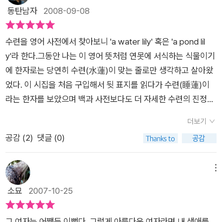
동탄남자
2008-09-08
수련을 영어 사전에서 찾아보니 'a water lily' 혹은 'a pond lil
y'라 한다.그동안 나는 이 영어 뜻처럼 연못에 서식하는 식물이기
에 한자로는 당연히 수련(水蓮)이 맞는 줄로만 생각하고 살아왔
었다. 이 시집을 처음 구입해서 뒷 표지를 읽다가 수련(睡蓮)이
라는 한자를 보았으며 백과 사전보다도 더 자세한 수련의 진정한
의미를 깨닳았다. 지식이 풍부한 선배에게 유도심문하듯 수련의
더보기
의미가 무어냐고 물었더니만 '홍련과 백련 등 모든 수련은 정오쯤
공감 (
2
)
댓글 (0)
피었다가 저녁 때 오므라들기를 사·나흘간 되풀이 하는 까닭으로
수련이다.'라고 했다. 왜 난 몰랐던걸까?다른 일을 하다가도 가끔
펼쳐보는 것이 개인적인 시집 읽기의 방법이다.이 시집의 시들을
메뉴
음미 하노라면 결코 백과사전 못지 않은 수련을 느낄 수 있는데...
소묘
2007-10-25
안타깝게도 이 시집과 함께 하는 동안 살아 있는 수련을 볼 수 없
어서 안타까웠다. 이 겨울이 가고 연못에 수련이 가득할 계절이
그 여자는 어쨌든 이뻤다. 그렇게 아름다운 여자라면 내 생애를