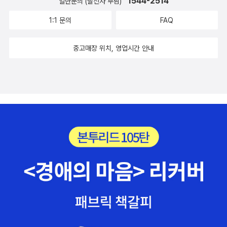
올라와야 한다. 종이를 맞바라보면서 거기에 찍힌 글자들을 읽으
1544-2514
일반문의 (발신자 부담)
려 하지 말고, 어서 이 흰 종이 안으로 들어오기 바란다… 글자들
1:1 문의
FAQ
의 몸과 비비고, 글자들을 자세히 들여다보고, 냄새를 맡아보고,
그 소리를 듣기 위해서… 수련을 사랑했던 모네/ 모네는 수련의
중고매장 위치, 영업시간 안내
육체를 가졌다.’「수련의 육체」