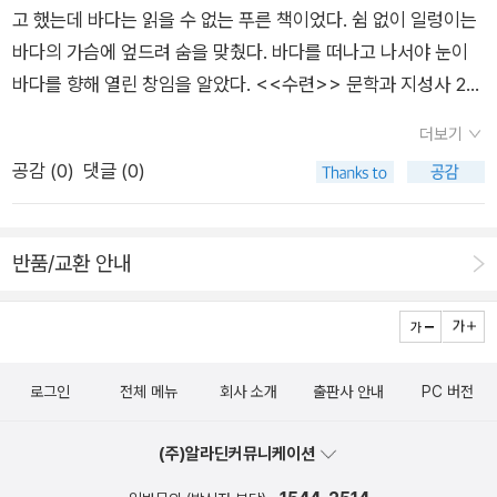
짧은 순간에 정말로 어울릴 법한 이름이 아닌가. 이름이 특이하긴
고 했는데 바다는 읽을 수 없는 푸른 책이었다. 쉼 없이 일렁이는
공기 구릉―수면을 깨뜨리는 흰 포말 흰 파편은 수련, 물-말이 깨
하지만 당신에겐 정말 어울린다고 말하려는 순간, 그 여자의 몸에
바다의 가슴에 엎드려 숨을 맞췄다. 바다를 떠나고 나서야 눈이
어져 날카롭게 빛나는 흰 수련! 수련 주위의 보이지 않는 저 공기
선 소리가 들렸다. 그것은 다름 아닌 온갖 ‘말’들이었다. 처음에
바다를 향해 열린 창임을 알았다. <<수련>> 문학과 지성사 20
는 수련의 생각들이다. 우리가 글자를 읽어나갈 때 우리 주위에서
그것은 도무지 내게 하는 말 같지가 않았다. 아직도 그녀의 곁을
02일상에서 바다를 생각할 일은 없다. '바다에 와서야/ 바다가 나
태어나는 생각의 파동들처럼수련 2흰 주름치마 오므린 치마 말
더보기
어슬렁거리는 안개들, 여린 금실 같은 햇빛 줄기, 바람에게 건네
를 보고 있음'을 비로소 알게될지라도... 내가 바다를 바라보는 것
기에서 서서히육감적으로 부풀어 올랐다 다시치마단으로 가면서
공감 (
0
)
댓글 (0)
는 말이라도 되는 것 같았다. 그렇게 한참 그녀의 ‘몸’을 ‘듣고’ 있
이 아니라 바다가 나를 바라보는 일. 바다와 나와의 경계가 無化
약간 오므라드는흰 치마 바람이 들추면 얼핏감추인 속살이 들여
었더니, 내게도 들리기 시작했다. 그 말은 정녕 사랑과 유혹의 메
되는 일.그리고 '바다는 읽을 수없는 푸른 책'. 어찌 바다만 그렇겠
다보이는인조견 흰 속치마 갈래갈래 찢겨진 속치마 치마를 끄르
시지였다. 맙소사. 나는 생애 처음으로 새벽안개와 햇빛과 바람에
는가. 우리의 삶 또한읽을 수 없는 미지의 질문으로 가득찬 책이
면 촘촘히 짠 융단 같은 꽃밥화주(花柱)화사(花絲)화분낭 수술,
반품/교환 안내
게 질투를 느꼈다. 이전까지는 그저 아름다운 여자일 뿐이었지만
다.위안이있다면 '바다를 떠나고 나서야/눈이/바다를 행해 열린
암술, 꽃수염씨방 화피, 꽃물꽃망울, 꽃방울화탁, 꽃받기화경, 꽃
그녀는 이제 내게 완벽한 여자가 되었다. 그러나 그 사실을 깨닫
창임'을 알게 되었다는 것.지리멸렬한 일상에찌든 마음들이바다
꼭지
고 나자 그 여자는 떠났다. 한 그루 나무처럼, 초록색 줄기처럼 그
의 가슴에 숨을 맞춤으로써 얼마간은 치유될 수 있다는 것.
녀가 있던 자리는 많은 사람들이 스쳐지나가는 풍경의 한 구석이
로그인
전체 메뉴
회사 소개
출판사 안내
PC 버전
되고 말았다. 한 권의 시집을 읽고 나서 그녀의 이름이 ‘수련’이었
음을 알았다. 그리고 그날 새벽 나에게 속삭였던 사랑의 말을 똑
(주)알라딘커뮤니케이션
똑히 기억해낼 수 있었다. 그것은 이런 말이었다. ‘이 종이 위로