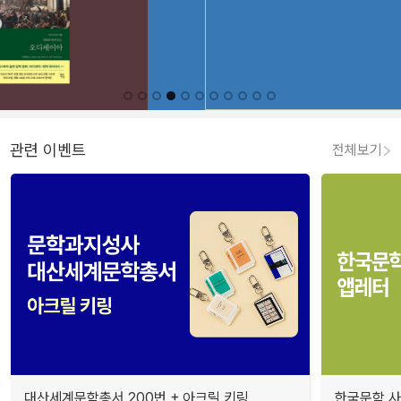
관련 이벤트
전체보기
대산세계문학총서 200번 + 아크릴 키링
한국문학 사랑