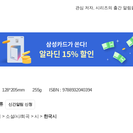
관심 저자, 시리즈의 출간 알
128*205mm
255g
ISBN : 9788932040394
류
신간알림 신청
서
>
소설/시/희곡
>
시
>
한국시