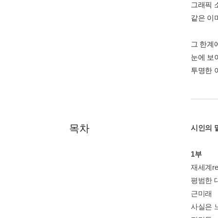
그래픽 
같은 이
그 한계
눈에 보
투명한 
목차
시인의 
1부
재세계rew
평범한 
근미래
사실은 