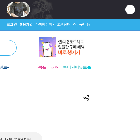
로그인
회원가입
마이페이지
고객센터
장바구니
(0)
펀드
북플
서재
투비컨티뉴드
창작플랫폼
투비컨티뉴드