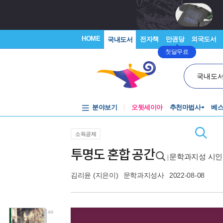
HOME
전자책
만권당
외국도서
국내도서
첫달무료
국내도
분야보기
오뒷세이아
추천마법사
베
소득공제
투명도 혼합 공간
문학과지성 시인선
|
김리윤
(지은이)
문학과지성사
2022-08-08