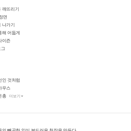
를 깨뜨리기
 정면
 나가기
통해 어둡게
라이즌
로그
선인 것처럼
하우스
은총
더보기
무의 빼곡한 잎이 부드러운 천장을 만든다