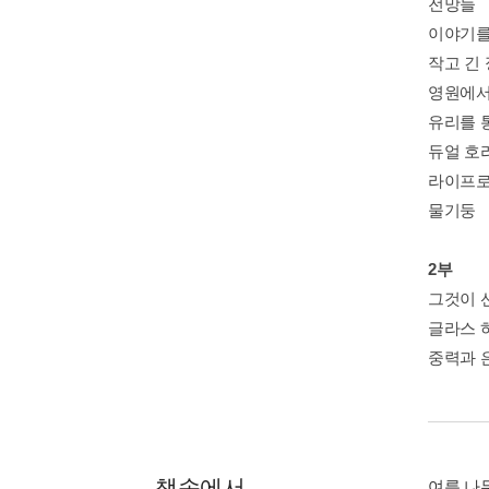
전망들
이야기
작고 긴
영원에서
유리를 
듀얼 호
라이프
물기둥
2부
그것이 
글라스 
중력과 
책속에서
여름 나