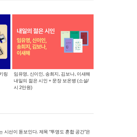
 키링
임유영, 신이인, 송희지, 김보나, 이새해
[오늘의 한국문학] 리
내일의 젊은 시인 + 문장 보온병 (소설/
적립금 추첨
시 2만원)
는 시선이 돋보인다. 제목 “투명도 혼합 공간”은