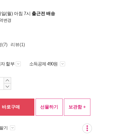
일(월) 아침 7시
출근전 배송
역변경
(7)
리뷰(1)
자 할부
소득공제 490원
바로구매
선물하기
보관함 +
 팔기