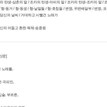
카의 탄생-삼촌의 말 / 조카의 탄생-아비의 말 / 조카의 탄생-조카의 말 / 조
 형-동거 / 형-동생 / 형-낱말들 / 형-호칭들 / 변명, 우편배달부 / 변명, 코
 당신의 날씨 / 거대하고 시뻘건 노래가
 당신의 어둡고 환한 육체-송종원
산문]
 노래를,
은 극피인,
술, 부르튼,