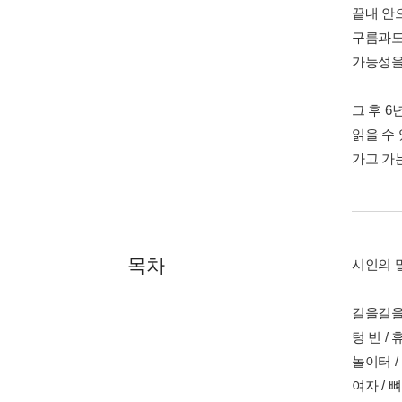
끝내 안
구름과도
가능성을
그 후 6
읽을 수 
가고 가
목차
시인의 
길을길을 
텅 빈 /
놀이터 /
여자 / 