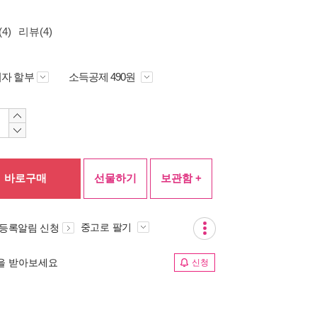
4)
리뷰(4)
자 할부
소득공제 490원
바로구매
선물하기
보관함 +
중고로 팔기
 등록알림 신청
림을 받아보세요
신청