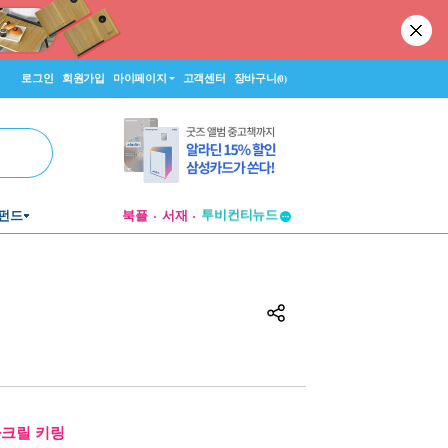
로그인
회원가입
마이페이지
고객센터
장바구니
(0)
투비컨티뉴드
펀드
북플
서재
창작플랫폼
투비컨티뉴드
아크릴 키링