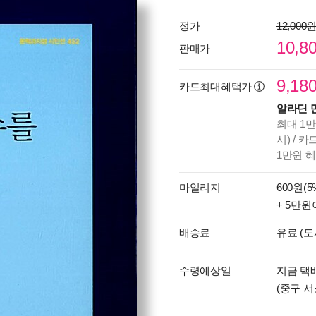
정가
12,000
10,8
판매가
9,18
카드최대혜택가
알라딘 
최대 1만
시) / 
1만원 
마일리지
600원(5
+ 5만원
배송료
유료 (도
수령예상일
지금 택
(중구 서