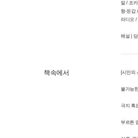
말 / 조
형-둔갑 /
라디오 /
해설 |
책속에서
[시인의 
불가능한
극지 혹
부르튼 입