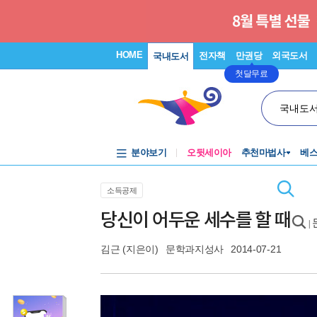
HOME
전자책
만권당
외국도서
국내도서
첫달무료
국내도
분야보기
오뒷세이아
추천마법사
베
소득공제
당신이 어두운 세수를 할 때
|
김근
(지은이)
문학과지성사
2014-07-21