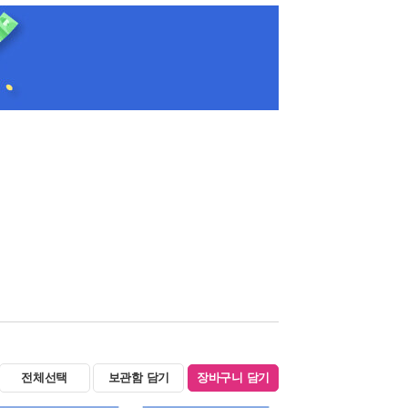
전체선택
보관함 담기
장바구니 담기