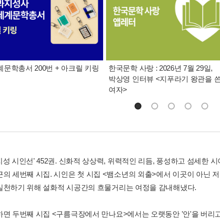
문학총서 200번 + 아크릴 키링
한국문학 사랑 : 2026년 7월 29일,
박상영 인터뷰 <지푸라기 왕관을 
여자>
지성 시인선' 452권. 신화적 상상력, 위력적인 리듬, 풍성하고 섬세한
근의 세번째 시집. 시인은 첫 시집 <뱀소년의 외출>에서 이곳이 아닌 저
실천하기 위해 설화적 시공간의 흐물거리는 여정을 감내해냈다.
하면 두번째 시집 <구름극장에서 만나요>에서는 오랫동안 '안'을 버리고