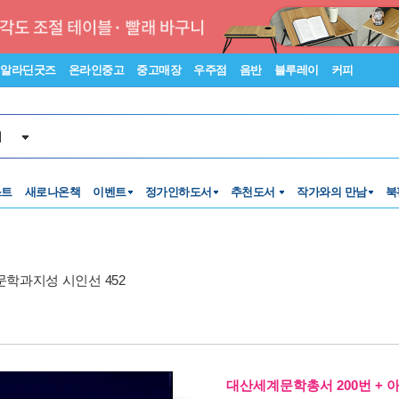
알라딘굿즈
온라인중고
중고매장
우주점
음반
블루레이
커피
서
스트
새로나온책
이벤트
정가인하도서
추천도서
작가와의 만남
북
문학과지성 시인선 452
대산세계문학총서 200번 + 