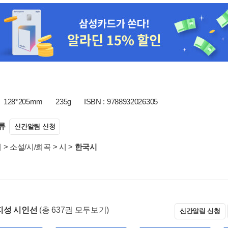
128*205mm
235g
ISBN : 9788932026305
류
신간알림 신청
서
>
소설/시/희곡
>
시
>
한국시
지성 시인선
(총 637권 모두보기)
신간알림 신청