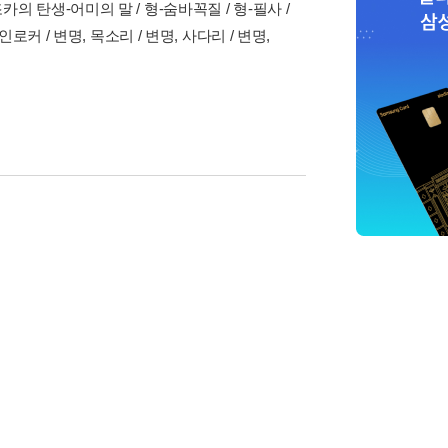
카의 탄생-어미의 말 / 형-숨바꼭질 / 형-필사 /
인로커 / 변명, 목소리 / 변명, 사다리 / 변명,