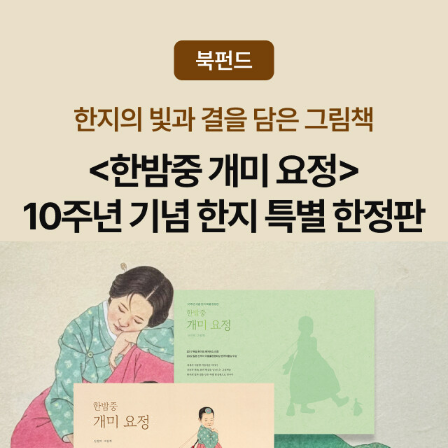
433?ntype=RANKING+[속보] 이스라엘 '한국 활동가 구금·학
운데 두 일을 도맡는 사람이 드물 뿐, 누구라도 할 만한 일이다.
대 안 했다'https://n.news.naver.com/mnews/article/082/
언제나 아이곁에서 지내는 하루란, 아이한테서 배우고 아이한테
0001382541?sid=104‘지상전’ 집중하던 하정우… 한동훈 추격
사랑을 속삭이는 길을 익히는 꿈빛이라고 느꼈다. 아이들이 무럭
하자 ‘공중전’ 강화https://n.news.naver.com/mnews/rankin
무럭 자라며 스스로 몸씻기를 해내려고 할 적에는 살짝 섭섭했다.
g/article/082/0001382520?ntype=RANKING'악수하려고
아이들이 스스로 씻고 나면 늘 목이나 팔뚝이나 등이나 곳곳에 땟
손 씻고 기다려'...李대통령 부부 방문에 자갈치시장 들썩https://
자국이 고스란하다. 잘 비비고 문지르고 벗겨 주고 싶지만 꾹 참
n.news.naver.com/mnews/ranking/article/008/0005363
았다. 스스로 머리를 감는다고 용쓰지만 부스스하거나 먼지를 떨
086?ntype=RANKING&sid=001
구지 못 한 모습을 보고도 말없이 지나갔다. 언젠가, 언젠가, 언젠
가 스스로 알아채면서 즐겁게 해낼 테니까. 어느 해부터 쇠날(금
요일)이 몹시 붐빈다. 시골에서 서울로 가는 길도, 서울일을 마치
고서 시골집으로 돌아갈 적에도, 쇠날 + 흙날은 그야말로 온나라
길바닥이 미친듯이 붐빈다. 살림하고 일하는 사람은 날짜(요일)
를 안 따진다. 다녀야 하니 다닐 뿐이고, 일해야 하니 일할 뿐이
다. 어쩌다가 쇠날하고 흙날이 겹치거나 끼면, 길손채를 잡느라
애먹고, 탈거리(버스·전철) 어디서나 빼곡빼곡 바다를 이룬다.