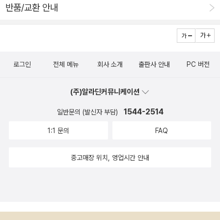
소꿉노래》, 《풀꽃나무 들숲노래 동시 따라쓰기》, 《새로 쓰는 말
반품/교환 안내
에서 아찔아찔 미끄러지지 않으면서 혼자 굴려서 나르고, 멧길걷
서나의 마음을 아프게 한다​눈은 이제 폭설이 되어가며결말을 준
밑 꾸러미 사전》, 《미래세대를 위한 우리말과 문해력》, 《들꽃내
기(천리행군)를 하다가 쓰러진 뒷내기나 누가 있으면, 쓰러진 사
비하고​마지막 장을 덮고서야여름의 파도 소리는 시작된다​지구의
음 따라 걷다가 작은책집을 보았습니다》, 《우리말꽃》, 《쉬운 말
람이 남긴 짐까지 어깨에 걸쳐서 끝까지 날랐다. 큰아이가 태어
건너편 반구에서부터기억처럼 도래하는 방식으로 (「여름 판타
이 평화》, 《곁말》, 《책숲마실》, 《우리말 수수께끼 동시》, 《시골에
나고 작은아이가 태어나는 동안 두 아이를 돌보면서 함께 노는 몫
지」, 전문)책을 사는 건 좋은 일이다. 읽으려고 산다. 좋아하니까
서 살림 짓는 즐거움》, 《이오덕 마음 읽기》를 썼다. blog.naver.
로그인
전체 메뉴
회사 소개
출판사 안내
PC 버전
을 즐겁게 맡았다. 천기저귀를 대면서 날마다 빨래바람이요, 모든
계속 좋아하기로 한다. 현재의 상태는 좋음이니까. 나중에는 별로
com/hbooklove+“동작 봐라, 엎드려뻗쳐”…민주당 후보들 ‘얼
빨래를 손발로 했고, 아이를 업거나 안으면서 달래고 자장노래와
가 될 수도 있고 싫음이 될 수도 있겠지만 지금은 좋으니까.
차려’ 논란에 민주 “사과”https://n.news.naver.com/article/
(주)알라딘커뮤니케이션
놀이노래를 들려주었다. 밥을 짓고 비질과 걸레질을 하고, 씻기고
021/0002793316혼자만 'X' 든 조국…신장식 '예결위·필리버스
1544-2514
먹이고 입히고 재우는 하루를 오롯이 살면서 틈을 내어 ‘낱말책짓
일반문의 (발신자 부담)
터 닥치면 평택 출퇴근 가당키나 하나'https://n.news.naver.co
기(사전편찬)’를 했다. 일손이 바쁠 적에는 아이들을 무릎에 앉혀
1:1 문의
FAQ
m/article/082/0001382252일본 도쿄 ‘논 부활’ 나선다, 민관·
서 노래를 부르며 글일을 여몄다. 두 아이를 두바퀴(자전거)에 태
기업도 손모아https://n.news.naver.com/article/662/0000
워서 고흥 모든 곳을 다녔다. 멧자락도 오르고 바닷가를 달리고
중고매장 위치, 영업시간 안내
095915사장님이 직원 안 뽑는다면…근로기준법 확대에 숨은 꿈
들녘을 가로질렀다. 아이들이 뛰어다니며 놀다가 잠들면 두 어깨
과 현실 [질문+]https://n.news.naver.com/article/665/000
에 한 아이씩 안고서 걸었다. 집안일과 집밖일을 도맡는 나날이
0007435김밥집서 회의했다며 혈세 쓴 지방의회 의장님 [장막
힘들다고 느낀 적이 없다. 우리 어머니는 이렇게 일하셨고, 우리
속 지선⑥]https://n.news.naver.com/article/665/0000007
어머니를 낳은 어머니도 이와 같이 일했을 테지. 사내(아버지) 가