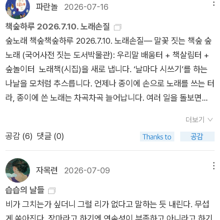
라도, 사라져가는 것들을 기억하려는 마음, 닿지 않을 곳을 향해
파란놀
2026-07-16
메뉴
구성되어 있는데도 불구하고, 그런 시어들로 시 특유의 운율과 리
지속적인 관계를 형성하다 잠시간 마주치고 반가워하는 일”을 그
말을 건네는 행위 자체가 역설적으로 우리가 인간임을 증명하는
듬감이 느껴지는 듯한 시로 빚어낸 듯한 느낌을 만들어내고 있는
린다. 알 수 없는 미래에 기대어 ‘너’에게 한 걸음씩 다가가보는
책숲하루 2026.7.10. 노래손질
고유한 방식이라는 생각이 들었습니다. 존재의 유한함과 소멸을
점 역시 독특하면서도 인상적입니다. 모든 시를 한 편씩 읽어나가
일, 쉼 없이 살아 움직이며 ‘너’를 기다리는 일. 비선형적 시간 속
숲노래 책숲책숲하루 2026.7.10. 노래손질― 말꽃 짓는 책숲 숲
인정하는 것에서부터 진짜 성찰이 시작되는 셈입니다.​인간이라
는 것 자체가 여운이 남는 경험처럼 느껴지게 되는 시집이라고 생
에서 우리는 만나게 될 것이다. “괜찮아?//한 아이가 물어올 것이
노래 (국어사전 짓는 도서박물관): 우리말 배움터 + 책살림터 +
는 환상은 바쁘게 흘러가는 일상 속에서 잠시 걸음을 멈추게 만드
각합니다.
고/그것을 위해/나는 사랑을 하였습니다”(「비인칭 미래 시점의
숲놀이터 노래책(시집)을 새로 냅니다. ‘날마다 시쓰기’를 하는
는 시집입니다. 명확한 답을 내려주기보다, 내 안에 존재하는 낯
일」). ■ 시인의 말 당신 안에서 피로써 흘러나온 고통이 하늘로
나날을 모처럼 추스릅니다. 언제나 종이에 손으로 노래를 쓰는 터
선 고독과 마주할 용기를 줍니다. 내가 가진 온기와 내가 겪은 상
올라가 눈송이가 되어 내린다. 그 눈이 당신을 솜이불처럼 덮어
라, 종이에 쓴 노래는 차곡차곡 늘어납니다. 여러 일을 돌보면서
실의 의미를 다시금 돌아보게 만들며, 책을 덮은 후에도 서늘하고
부디, 없는 꿈과 같이 편안하게 잠들 수 있기를. 2026년 5월 하
‘종이글을 누리글로 옮기기(타자입력)’는 아예 안 하다시피(또는
도 맑은 여운이 길게 남습니다.
더보기
재연 ■ 뒤표지 글(시인의 산문) 없었던 우리, 없는 우리, 없을 우
못 하다시피) 합니다. 모처럼 ‘누리글로 옮기기’를 하기까지 여섯
공감 (
6
)
댓글 (0)
리에 대해 생각해본다. 생각의 끝까지 따라가면 없었던 우리가 조
달 즈음 들였습니다. 이런 뒤에는 고치고 손질하고 다듬느라 다시
금쯤 있었던 것 같고, 없는 우리가 생겨나고 있는 것도 같다. 없을
여섯 달을 보냈습니다. 마침내 펴냄터로 보내어 판에 앉힌 뒤에
우리 뒤에는 무엇이 있는지 모른 채 나는 살아가고 있다. 그렇다
는, 서로 돌려읽기를 자꾸자꾸 하면서 새삼스레 고치고 손질하고
자목련
2026-07-09
메뉴
면 가능한 것들은 무엇일까. 만남. 만남들? 건물로 들어온 새 한
다듬었습니다. 여느 글책이 아닌 노래책을 낼 적에도 ‘펴냄지
습습의 날들
마리를 마주쳤다. 있어야 할 세계를 찾지 못해 계속해서 날갯짓하
기’하고 글손질을 새롭게 합니다. 지은이(작가)는 틀림없이 한 사
​비가 그치는가 싶더니 그럴 리가 없다고 말하는 듯 내린다. 무섭
는 새. 그 뒤를 무한히 쫓으며 창문을 여는 사람. 그리고 날갯짓의
람이되, 첫 읽님(독자)이자 “가장 가까이에서 오래도록 들여다보
게 쏟아진다. 장마라고 하기엔 연속성이 부족하고 아니라고 하기