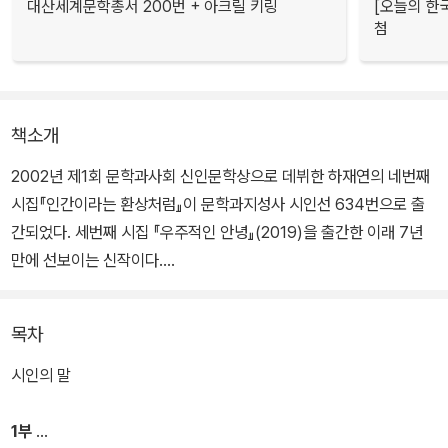
대산세계문학총서 200번 + 아크릴 키링
[오늘의 한
첨
책소개
2002년 제1회 문학과사회 신인문학상으로 데뷔한 하재연의 네번째
시집『인간이라는 환상처럼』이 문학과지성사 시인선 634번으로 출
간되었다. 세번째 시집 『우주적인 안녕』(2019)을 출간한 이래 7년
만에 선보이는 신작이다.
『우주적인 안녕』으로 2020년 제3회 영남일보 구상문학상을 수상하
목차
며 “사라짐과 어긋나는 시간에 대한 감각을 예민하게 열어가며 우주
적으로 확장해, 인간을 성찰하는 개성적인 시선을 보여준다”(심사위
시인의 말
원 최정례·조재룡·이경수)는 평을 받은 시인은 진지하고 섬세한 사유
로 빚어낸 시편들을 장고의 시간 속에 담갔다 세상에 내놓는 중이다.
1부