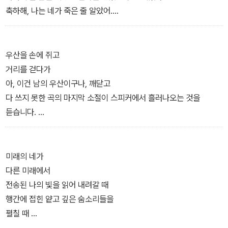
축하해, 나는 네가 죽은 줄 알았어.
어리둥절해하던 친구가 웃으면서
나의 등을 때린다.
너 아직도 꿈속에 있구나.
우산을 손에 쥐고
―「거칠고 들쭉날쭉한 점들」 부분
거리를 걷다가
아, 이건 남의 우산이구나, 깨닫고
다 쓰지 못한 곡의 마지막 소절이 스피커에서 흘러나오는 것을
듣습니다.
비가 우산을 타고 발등으로 떨어져 내립니다.
미래의 네가
너에게 들려주고 싶었던 노래의 맨 뒷부분에선
다른 미래에서
이상하게도
전송된 나의 빛을 읽어 내려갈 때
행간에 접힌 얕고 깊은 숨소리들을
다른 사람이 부른 후렴구가 반복되고
펼칠 때
그것이 참 아름답습니다.