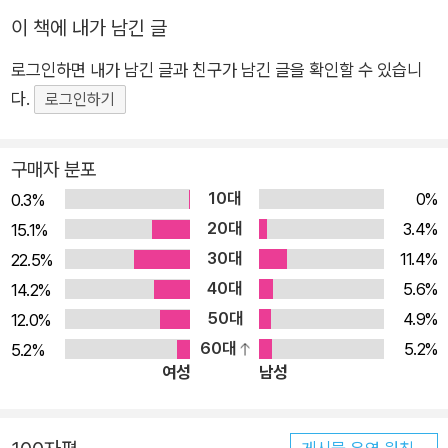
한다는 이 목소리는 어떤 결단처럼 읽힌다. 눈과 마음 그리고
이 책에 내가 남긴 글
‘나’였던 생각을 가린 채 보고 듣게 되는 것은 무엇일까. 이어지는
로그인하면 내가 남긴 글과 친구가 남긴 글을 확인할 수 있습니
시편들은 여리지만 때때로 우리의 삶을 부드럽게 다독이는 장면
다.
로그인하기
을 그린다. “바람에 종이 풍경이 흔들리고”(「소바」), “아름다운
동선을 지닌 새의 시뮬레이션이/푸른 하늘을 너의 마음속에 가져
다 놓는다”(「우주 조류」). 주체의 이 의미 없음, 의지 없음을 드러
구매자 분포
내는 움직임은 불현듯 ‘나’의 어둠을 파고들어 눈앞에 전혀 다른
10대
0%
0.3%
세상을 펼쳐놓는다. 각자의 자리에서 삶을 떠도는 “우리 안의 여
20대
3.4%
15.1%
린 박자”는 “처음 들어보는 이야기의 미래”(「소량 현실」)가 된다.
30대
11.4%
22.5%
낯선 ‘너’와의 조우는 당장이 아니더라도 먼 훗날 기억을 일으켜
40대
5.6%
14.2%
‘나’의 입술을 열게 하는 새로운 언어의 시작점이 될 수 있다. 이
50대
4.9%
12.0%
처럼 하재연의 시에는 ‘너’라는 분명한 대상이 있지만 심리적 투
60대
5.2%
5.2%
사나 자아분열에서 비롯한 것이 아니라 생명 공동체적 시선에서
여성
남성
포착되는 것이며, ‘나’와 함께 우주적인 삶의 활로를 찾는 동행이
다. “너를 발견했으므로/나는 이쪽의 문을 연다”(「새」)라는 시구