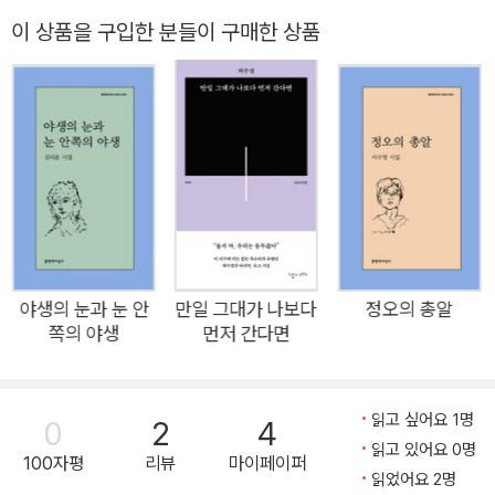
절한 희구로 써 내려간 시 54편을 총 5부로 나눠 묶었다. 지나간
이 상품을 구입한 분들이 구매한 상품
것과 오지 않은 것, 잃어버린 것과 우연히 흘러오는 것 들이 잠시
겹쳐지는 장소인 ‘나’. 그것들의 마주침은 환상과도 같지만, 바로
그 환상으로 우리는 아직 서로에게 닿을 수 있다. 여러 갈래의 다
양한 미래에 대해 이야기하였으나 이 시집에서 끝내 열어 보이는
미래는 필연이 아닌 “우연의 미래”다. 그러나 우연은 어쩌다 혹
은 아무렇게나 흩어지는 시간은 아닐 것이다. 그것은 사랑이 있었
으므로, 누군가가 묻고 또 누군가가 물음에 응답하려 했기 때문에
가까스로 도달할 수 있는 미래다. —소유정 해설, 「읽지 않은 메
시지 1—우연한 미래로의 초대」에서 시공간 너머 우연한 만남에
야생의 눈과 눈 안
만일 그대가 나보다
정오의 총알
서 전송되는 처음 들어보는 이야기의 미래 음악은 선처럼 흐르지
쪽의 야생
먼저 간다면
않는 것이다. 너의 목소리는 수년 후에야 비로소 비과거적으로 돌
아오고야 마는 빛살이 나의 귀를 뚫는 오후 ―「플레이리스트」 부
분 “슬픔 이후 종말 이후 재앙 이후/살아남아” “지속될 수 있다는
읽고 싶어요 1명
0
2
4
것만이/우리의 믿음”. 시집의 첫 시 「흑백 소음」은 어둡지만 끈질
읽고 있어요 0명
100자평
리뷰
마이페이퍼
읽었어요 2명
기다. 마음에 불안을 일으키는 세계의 소음이 덮쳐도 살아남아야