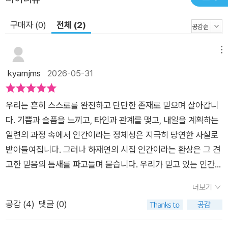
에 맞서는 확률 실험과도 같다. 하재연의 시는 ‘모든 개체는 죽지
구매자 (0)
전체 (2)
만 생명은 이어진다’는 단정한 진실을 끝내 놓지 않는다. 인간을
벗어난 자리에서 비로소 인간다움을 생각하며 서러운 존재를 끌
메뉴
어당기는 이 장력을 ‘사랑’이라 불러도 좋을 것이다. 사랑이 다다
른 곳에선 “우주에 서식하는 새들이/없는 날개를 꺼내//날아오르
kyamjms
2026-05-31
고 있다”(「소량 현실」). 빛을 좇는 ‘너’의 궤적을 기록하기. 이것은
곧 ‘나’의 생존을 위한 실마리가 된다. 동시다발의 우주적 탄생을
​우리는 흔히 스스로를 완전하고 단단한 존재로 믿으며 살아갑니
목격하며 비-인간의 자리에서 품는 인간의 마음 내 흐릿한 반영
다. 기쁨과 슬픔을 느끼고, 타인과 관계를 맺고, 내일을 계획하는
들이 호수 표면에서 빛나고 있습니다. 궁창의 뚫린 구멍으로 눈이
일련의 과정 속에서 인간이라는 정체성은 지극히 당연한 사실로
내리고 있습니다. 하늘 아래 흘러가는 나의 삶과 하늘 위에 발생
받아들여집니다. 그러나 하재연의 시집 인간이라는 환상은 그 견
하지 않은 너의 삶 사이에서 ―「종의 기원—인간 시점」 부분 “어
고한 믿음의 틈새를 파고들며 묻습니다. 우리가 믿고 있는 인간다
떤 삶에 개입하는 순간/재이의 시간의 틈새가 계속해서 벌어지기
움이란, 어쩌면 기억과 상실이 만들어낸 하나의 거대한 ‘환상’이
시작한다”(「샤이닝」, p. 93). 시간의 틈새로 보이는 것은 때로 목
더보기
아닐까 하고 말입니다.​시집 전반을 관통하는 정서는 서늘할 정도
격하기 두려운 장면이다. 죽음을 목전에 둔 생명들. 끝끝내 울음
공감 (
4
)
댓글 (0)
로 투명한 고독과 슬픔입니다. 시인은 존재의 가득 참보다는 비어
을 끌어내는 것들. 그러나 울음이 멎은 후 틈새로 쏟아져 내리는
있음에 주목합니다. 시 속의 화자들은 무언가를 끊임없이 상실하