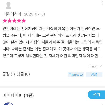
것은 눈부신 빛이다. 찰나의 스침으로 ‘연속 재생되는 목소리’에
거나, 이미 사라진 것들의 흔적을 좇습니다. 흥미로운 점은 그 슬
메뉴
이끌려 ‘나’는 사랑이 만든 길로 나아간다. 그것은 곧 ‘나’의 미래
픔이 격정적이거나 과장되지 않았다는 사실입니다. 오히려 담담
아리에시아
2026-07-31
가 된다. 어둠을 통과하며 “겨울과 봄 사이에 생겨난 계절의 이름
하고 차분한 어조로 멀어지는 것들을 응시하는데, 이 정조가 독자
을/붙여”(「암흑 사이」)주고 “기도하듯/배고픔을 쪼개 다른 배고
에게는 더 깊은 울림으로 다가옵니다. 마치 깨지기 쉬운 유리처럼
인간이라는 환상처럼이라는 시집의 제목은 어딘가 관념적인 느
픔에게 나누듯이”(「샤이닝」, p. 90) 띄엄띄엄 서로의 안부를 묻
위태롭지만, 동시에 지극히 서정적인 아름다움을 지니고 있습니
낌을 주는데, 이 시집에는 그런 관념적인 느낌과 맞닿는 시들이
는다. 그 사이에 어떤 존재는 사라지고 흩어지지만 “빛의 태엽을
다.​제목이기도 한 인간이라는 환상은 시집 속에서 다양한 방식으
많이 실려 있어서 시집의 시들과 아주 잘 어울리는 느낌의 제목입
돌”(「코다—블라디보스토크에서 온 엽서」)려 현재에 영사되어
로 변주됩니다. 시인은 인간을 완벽한 주체로 보지 않습니다. 대
니다. 나라는 존재는 어떤 존재이고, 이 곳에서 어떤 생각을 하고
누군가의 삶의 일부가 된다. 그렇게 “너를 만나기 전의 삶으로 다
신 시간의 흐름 속에 마모되고, 기억의 왜곡 속에 흔들리며, 타인
있으며 그렇게 생각한다는 것 자체가 어떤 의미인지 등에 대한 여
시는/돌아갈 수 없다는 것을 알게 되는/시간이/나에게 온다”(「샤
과의 완전한 소통에 실패하는 불완전한 존재로 그립니다. 우리가
러 이야기들을 차분하면서도 가라앉는 듯한 분위기에서 한 단어
이닝」, p. 103). 하재연의 시 세계는 “희미한 것들이 아주 많이
‘나’라고 믿는 존재는 결국 과거의 파편들과 타인이 남긴 흔적들
더보기
씩 조곤조곤 들려주듯이 풀어내고 있습니다.이 시집에서 특히 기
떠”(「종의 기원—찰리 찰리 챌린지」)도는 세상에서 혼자가 아니
의 조합일지도 모릅니다. 시집을 읽다 보면, 내가 딛고 서 있는 현
공감 (
1
)
댓글 (0)
억에 남는 점은, 내용 자체만 놓고 보면 관념적이거나 철학적인
기를 택함으로써, 떠도는 말과 혼의 안녕을 빌며 멸종이 아닌 재
실과 나라는 존재 자체가 한순간에 증발해 버릴 것 같은 기묘한
주제에서 다룰 법한 내용이 상당히 나오는데도 마치 어느새 일상
생을 꿈꾼다. 그리하여 시인의 언어는 천천히 영원에 가까워진다.
감각을 경험하게 됩니다.​그럼에도 불구하고 이 시집이 차가운 허
에서 누구나 생각할 법한 이야기처럼 느껴지게 된다는 것입니다.
시집의 해설을 맡은 문학평론가 소유정의 말처럼, 하재연의 시는
무주의에 그치지 않는 이유는 시인이 그 환상의 상태를 외면하지
쓰기
마이페이퍼 (4편)
그리고 국어사전 없이 시집의 모든 시를 단어 하나까지도 모두 이
“중심의 언어로는 포섭되지 않는 존재들이 서로를 감지하고 호출
않고 끝까지 응시하기 때문입니다. 비록 인간이 환상에 불과할지
해하며 읽을 수 있을 정도로 쉽고 일상적이고 평범한 단어들로만
하는 장소”와 “하나로 수렴되지 않는 비동일성 속에서 느슨하고