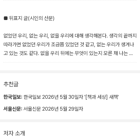
―「여름 이야기」 부분
빛을 등지고 계단을 올라가
우리는
■ 뒤표지 글(시인의 산문)
어둠 속에
새로 돋아나는 손잡이를 돌리게 된다
없었던 우리, 없는 우리, 없을 우리에 대해 생각해본다. 생각의 끝까지
―「빛을 등지고 올라가는 계단」 부분
따라가면 없었던 우리가 조금쯤 있었던 것 같고, 없는 우리가 생겨나
고 있는 것도 같다. 없을 우리 뒤에는 무엇이 있는지 모른 채 나는 살
아가고 있다. 그렇다면 가능한 것들은 무엇일까. 만남. 만남들?
건물로 들어온 새 한 마리를 마주쳤다. 있어야 할 세계를 찾지 못해 계
속해서 날갯짓하는 새. 그 뒤를 무한히 쫓으며 창문을 여는 사람. 그리
추천글
고 날갯짓의 뒤에 남겨진 열린 창문들. 이런 엔딩을 어디선가 본 것 같
다.
한국일보:
한국일보 2026년 5월 30일자 '[책과 세상] 새책'
지의류는 균류와 조류가 만나 공생하는 생물이라고 한다. 툰드라와
서울신문:
서울신문 2026년 5월 29일자
사막은 물론, 우주 공간에서조차 살아남아 지구로 돌아와 다시 성장
했다는, 1년에 겨우 1밀리미터 남짓 아주 느릿하게 자란다는 이 공생
생물체는 인간 이후의 세계를 떠올리게 한다.
저자 소개