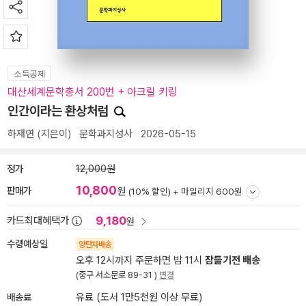
소득공제
대산세계문학총서 200번 + 아크릴 키링
인간이라는 환상처럼
하재연
(지은이)
문학과지성사
2026-05-15
정가
12,000원
10,800
판매가
원
(10% 할인) +
마일리지 600원
9,180
카드최대혜택가
원
수령예상일
양탄자배송
오후 12시까지 주문하면 밤 11시
잠들기전 배송
(중구 서소문로 89-31 )
변경
배송료
유료 (도서 1만5천원 이상 무료)