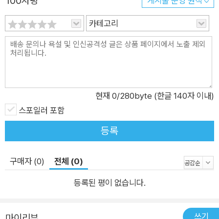
100자평
게시물 운영 원칙
에서 보듯 건물에 갇힌 새를 발견하고 출구를 열어 보이는 ‘나’가
있다. 그러나 “나는 너의 미래와 이어지지 않는 길로 접어든
카테고리
다”(「사구; 또는 사건의 지평선」). 하재연의 시에서 나타나는 독
특한 연대성은 존재들이 공명하되 선형적 시간을 따라 서로의 삶
에 일관되게 개입하지 않는다는 데 있다. 우연히 만나게 되는
‘너’와 ‘나’는 한 공간에 있지 않을 때도 있고 같은 종(種)이 아닐
때도 있으며 각자 다른 시간에 놓여 있기도 하다. 주어진 경로를
현재
0
/280byte (한글 140자 이내)
이탈한 그들이 진심을 다해 나누는 것은 존재가 지닌 근원적인 아
스포일러 포함
픔과 슬픔이다. 시의 화자는 유리문 바깥에 펼쳐진 봄, 유유히 흘
러가는 목장의 구름과 바람에서 아름다움을 느끼기보다 “바깥의
등록
아카시아 나무들로부터/가두어진 너의 팔딱이는 가슴팍을”(「씌
어진 새」) 본다. “인간의 복식을 위해 품종이 개량된 양은 제 살집
구매자 (0)
전체 (0)
보다 더 무거운 털을 두”(「코다―구름과 바람의 현상학」)른다는
등록된 평이 없습니다.
사실을 떠올린다. “발생한 슬픔을/발생하지 않은 슬픔으로/환원
할 수가 없”(「암흑 사이」)어서 “서로에게 귀 기울이는 당김음이
되”리라는 결심으로 영혼을 깨운다. 화자의 이러한 태도는 미지
쓰기
마이리뷰