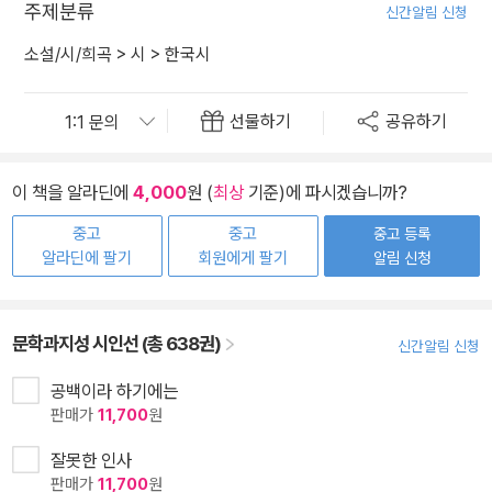
주제분류
신간알림 신청
소설/시/희곡
>
시
>
한국시
선물하기
공유하기
이 책을 알라딘에
4,000
원 (
최상
기준)에 파시겠습니까?
중고
중고
중고 등록
알라딘에 팔기
회원에게 팔기
알림 신청
문학과지성 시인선 (총 638권)
신간알림 신청
공백이라 하기에는
판매가
11,700
원
잘못한 인사
판매가
11,700
원