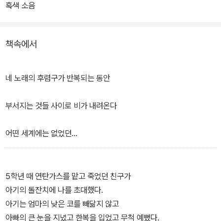
흑색 소음
비선형적 시간을 타고 다시금 만나는 ‘우리’. 먼 곳의 별처럼 사이를
두고 동떨어진 ‘너’와 ‘나’를 깊은 고독에서 꺼내어 부드러운 언어로
책속에서
잇는 시인의 목소리는 처음 듣는 음악처럼 새로워 오랜 여운을 남긴
다. 드넓은 우주처럼 고요하고 심원한 시 세계를 펼쳐 보이며 미래를
향한 간절한 희구로 써 내려간 시 54편을 총 5부로 나눠 묶었다.
네 노래의 후렴구가 반복되는 동안
부서지는 것들 사이로 비가 내려온다
어떤 세계에는 없었던
재생된 나뭇잎을 적시면서
끝없이 유한하게
5학년 때 연탄가스를 맡고 죽었던 친구가
퍼덕이면서
아기의 돌잔치에 나를 초대했다.
―「우주 조류」 부분
아기는 엄마의 낮은 코를 빼닮지 않고
아빠의 큰 눈을 지녔고 한복을 입었고 무척 예뻤다.