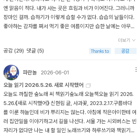
뒤에 남겨진 열린 창문들. 이런 엔딩을 어디선가 본 것 같다. 지의
는 읽님(최고독자)”이 바로 펴냄지기입니다. 어느 글을 책으로
엔 맑음이 적다. 내가 사는 곳은 흐림과 비가 이어진다. 그러니까
류는 균류와 조류가 만나 공생하는 생물이라고 한다. 툰드라와 사
묶든 펴냄지기가 들려주는 곳을 되짚고 되새기면서 손볼 노릇이
장마인 걸까. 습하기가 이렇게 습할 수가 없다. ​습습의 날들이다.
막은 물론, 우주 공간에서조차 살아남아 지구로 돌아와 다시 성장
라고 여깁니다. 못 고칠 글이란 없습니다. 손질을 안 할 까닭이 있
좋아하는 감자를 쪄서 먹기 좋은 여름이지만 습한 날에는 아무것
했다는, 1년에 겨우 1밀리미터 남짓 아주 느릿하게 자란다는 이
는 글도 없습니다. 손질할수록 한결 빛나면서 새롭게 피어날 글입
도 하고 싶지 않다. 냉장고에 작은 수박의 속내도 보지 않았다. 아
공생 생물체는 인간 이후의 세계를 떠올리게 한다. 우리의 마음에
니다. 우리가 누리는 모든 살림살이는 ‘손질’을 하기에 오래오래
더보기
는 사람은 다 알겠지만 수박 써는 일은 번거롭고 귀찮은 일이다.
는 수시로 구멍이 뚫리고, 거기로 왔다 갔다 하는 바람 소리를 듣
건사합니다. 우리가 품는 모든 살림살이는 ‘손끝’이 닿기에 언제
공감 (
29
)
댓글 (5)
내가 수박을 좋아하지 않는다는 말이기도 하다. 수박을 싫어하는
는다. 그 소리는 NASA에서 포착했다는, 카시니 탐사선이 토성의
나 반짝반짝합니다. 손을 대지 않기에 아직 피어나지 않습니다.
건 아니지만 수박을 썰어서 먹을 정도로 좋아하지 않는 것이다.
고리를 가로지르는 소리와 비슷하게 들린다. 우리가 살아남을 수
손을 대기에 피어납니다. 마치 꽃가루받이를 하듯 ‘손길’이 어리
그 대신 친구가 보낸 황도 복숭아를 맛있게 먹는다. 한 입 베어 물
파란놀
2026-06-01
메뉴
있는 최소한의 조건을 갖춘 상태에서 가장 고통스러운 형태로 존
면서 꽃으로 피어나는 첫길을 여는 ‘글꾸러미(원고)’입니다. 어
면 복숭아 형태가 완전히 사라지는 단맛이다. 친구는 내게 복숭아
오늘 읽기 2026.5.26. 새로 시작했어
재하는 것이 바로 우리가 사는 세계라는 한 철학자의 말에서, 나
느 분은 ‘작품’을 내놓을 수 있습니다. 저는 여태껏 ‘작품’을 내놓
를 주문하면서 자신을 위해서는 백도를 주문했다고 했다. 황도보
오늘도 까칠한 숲노래 씨 책읽기숲노래 오늘책오늘 읽기 2026.
는 지의류의 성장을 상상한다. 가장 혹독한 곳에서 가장 느리게
지 않습니다. 저는 언제나 ‘손살림’을 내놓습니다. 제가 손수 살아
다 단단할 백도의 맛도 궁금하다. ​책을 샀다. 아, 자꾸 책을 산다.
5.26.《새로 시작했어》 신현림 글, 사과꽃, 2023.2.17.구름바다
그리고 함께 생장하기. 창밖에 비가 내리고 있다. 우주의 구멍에
낸 하루를 글로 옮기고, 어느 날 문득 꾸러미를 추스르면서 ‘지난
지난번 박솔뫼의 짧은 소설을 샀는데 블랑카 님이 단편집 『영릉
를 이룬 하늘인데 비가 뿌리지는 않는다. 아침에 작은아이한테 여
서 흘러내리듯이. 그 비가 당신의 검게 열린 눈으로 흘러 들어갈
손길’을 되새기면서 가다듬습니다. 이윽고 책이라는 종이묶음으
에서』에 수록된 단편이 좋다고 해서 그 단편이 궁금해서 샀다. 좋
러 집안일을 이야기하고서 길을 나선다. 서울 가는 시외버스는 빈
것이다.
로 선보여서 이웃님과 나눌 적에는 ‘새손길’이 닿아서 피어나기를
아하는 시인 하재연의 신간시집 『인간이라는 환상처럼』, 산문과
자리가 없다만 나는 내 할 일인 노래쓰기와 하루쓰기와 책읽기를
바라는 마음입니다. 새로 태어날 노래책(시집)은 ‘작품·문학작
시가 모두 좋다는 고명재의 시집도 한 권 샀다. 『어깨에 머리를 기
한다. 서울에 닿아서 숙대앞 〈고래서점〉을 찾아간다. 책을 잔뜩
품’이 아닌 ‘열매’입니다. 시골에서 두 아이랑 곁님이랑 하루하루