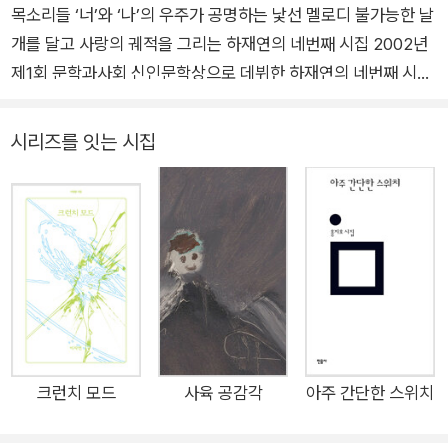
목소리들 ‘너’와 ‘나’의 우주가 공명하는 낯선 멜로디 불가능한 날
편안하게 잠들 수 있기를.
개를 달고 사랑의 궤적을 그리는 하재연의 네번째 시집 2002년
2026년 5월
제1회 문학과사회 신인문학상으로 데뷔한 하재연의 네번째 시집
하재연
『인간이라는 환상처럼』이 문학과지성사 시인선 634번으로 출간
되었다. 세번째 시집 『우주적인 안녕』(2019)을 출간한 이래 7년
시리즈를 잇는 시집
만에 선보이는 신작이다. 『우주적인 안녕』으로 2020년 제3회 영
남일보 구상문학상을 수상하며 “사라짐과 어긋나는 시간에 대한
감각을 예민하게 열어가며 우주적으로 확장해, 인간을 성찰하는
개성적인 시선을 보여준다”(심사위원 최정례·조재룡·이경수)는
평을 받은 시인은 진지하고 섬세한 사유로 빚어낸 시편들을 장고
의 시간 속에 담갔다 세상에 내놓는 중이다. 비선형적 시간을 타
고 다시금 만나는 ‘우리’. 먼 곳의 별처럼 사이를 두고 동떨어진
‘너’와 ‘나’를 깊은 고독에서 꺼내어 부드러운 언어로 잇는 시인의
목소리는 처음 듣는 음악처럼 새로워 오랜 여운을 남긴다. 드넓은
크런치 모드
사육 공감각
아주 간단한 스위치
우주처럼 고요하고 심원한 시 세계를 펼쳐 보이며 미래를 향한 간