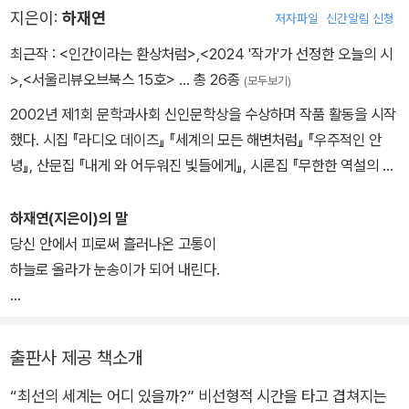
우리의 마음에는 수시로 구멍이 뚫리고, 거기로 왔다 갔다 하는 바람
지은이:
하재연
저자파일
신간알림 신청
소리를 듣는다. 그 소리는 NASA에서 포착했다는, 카시니 탐사선이
토성의 고리를 가로지르는 소리와 비슷하게 들린다.
최근작 :
<인간이라는 환상처럼>
,
<2024 '작가'가 선정한 오늘의 시
우리가 살아남을 수 있는 최소한의 조건을 갖춘 상태에서 가장 고통
>
,
<서울리뷰오브북스 15호>
… 총 26종
(모두보기)
스러운 형태로 존재하는 것이 바로 우리가 사는 세계라는 한 철학자
2002년 제1회 문학과사회 신인문학상을 수상하며 작품 활동을 시작
의 말에서, 나는 지의류의 성장을 상상한다. 가장 혹독한 곳에서 가장
했다. 시집 『라디오 데이즈』 『세계의 모든 해변처럼』 『우주적인 안
느리게 그리고 함께 생장하기.
녕』, 산문집 『내게 와 어두워진 빛들에게』, 시론집 『무한한 역설의 사
창밖에 비가 내리고 있다. 우주의 구멍에서 흘러내리듯이. 그 비가 당
랑』 『문학의 상상과 시의 실천』 등이 있다. 영남일보 구상문학상을 수
신의 검게 열린 눈으로 흘러 들어갈 것이다.
상했다. 현재 고려대학교 미디어문예창작전공 교수로 재직 중이다.
하재연(지은이)의 말
당신 안에서 피로써 흘러나온 고통이
하늘로 올라가 눈송이가 되어 내린다.
그 눈이
당신을 솜이불처럼 덮어
출판사 제공 책소개
부디,
“최선의 세계는 어디 있을까?” 비선형적 시간을 타고 겹쳐지는
없는 꿈과 같이