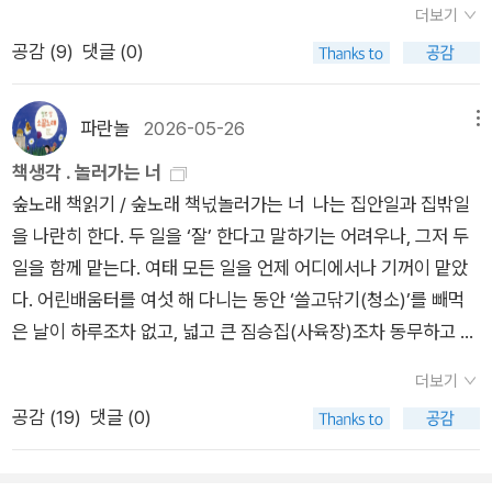
대던 시절』란 제목에서 그리움과 애틋함이 느껴진다. 땡스투는
더보기
장만해서 이고 진다. 길손집에 책짐을 내려놓고서 숭실대 앞 〈라
일군 보금숲에서 거둔 빛살을 온나라 모든 이웃님하고 나누고 싶
시인의 글씨가 순수하다고 하신 분에게. 박상수의 『생활력』은 시
공감 (
9
)
댓글 (0)
이브러리 두란노〉에 간다. ‘말·말씨·말씀’과 ‘두다·놓다’와 ‘잔소리·
은 열매이기에 종이묶음인 책으로 내놓습니다. 이 열매는 단맛도
의적절 시리즈다.고명재의 시집에는 「작약」이라는 시가 있다. 시
큰소리’를 놓고서 이야기꽃을 편다. 서울도 밤에는 가볍게 비를
짠맛도 신맛도 쓴맛도 떫은맛도 아닙니다. 그저 숲맛과 들맛과 멧
가 있는 줄 몰랐는데 좋다. 잘 샀다 싶다. 내가 모르는 작약은 많
뿌린다. 《새로 시작했어》를 돌아본다. 이제 신현림 님은 아줌마
맛과 바다맛과 하늘맛과 별맛을 손맛으로 그러모은 길입니다. 손
파란놀
2026-05-26
메뉴
고 내가 모르는 작약을 담은 시도 많으니까. 먹을 수 없는 작약,
나이를 넘어 할머니 나이에 깃드는데, 새롭게 배우면서 나아가려
으로 빚고 일구고 가꾼 열매이기에, 이 열매인 노래책을 손에 쥘
책생각 . 놀러가는 너
그 오월의 품격꺾을 수 없는 작약, 그 동그런 향기약이 될 수 없는
고 한다는 마음이 다부지구나 싶다. 지난해에도 노래책을 새로 내
이웃님도 손끝으로 천천히 따라쓰기(옮겨쓰기)를 해보시기를 바
숲노래 책읽기 / 숲노래 책넋놀러가는 너 나는 집안일과 집밖일
작약, 홀로 아름다움약도 듣지 않는 미래, 그래도 아름다움 (「작
셨네. 언제나 노래하시기를 빈다. 예순부터 새길을 나서도 즐겁
라지요. 함께쓰면서 함께짓습니다. 함께읽으며 함께갑니다. 모든
을 나란히 한다. 두 일을 ‘잘’ 한다고 말하기는 어려우나, 그저 두
약」, 일부)​​하재연의 시는 어려운 시가 많다. 상상이 되지 않는 낯
고, 일흔이며 여든부터 새길을 걸어도 신나게 마련이다. 아흔이나
노래는 온누리 뭇사람 손길을 타면서 파랗게 일렁일렁 싱그럽게
일을 함께 맡는다. 여태 모든 일을 언제 어디에서나 기꺼이 맡았
선 세계. 그런데도 이상하게 하재연의 시집은 계속 사게 된다. 계
온부터 새길로 날아올라도 된다. 배우려고 하는 사람은 ‘늙’거나
부는 바람이 됩니다.ㅍㄹㄴ* 새로운 우리말꽃(국어사전) 짓는 일
다. 어린배움터를 여섯 해 다니는 동안 ‘쓸고닦기(청소)’를 빼먹
속 읽게 된다. 잘 모르면서 말이다. 이번 시집에 이런 시가 있다.
‘낡’지 않는다. 안 배우려고 하는 사람은 틀에 박혀서 딱딱하게 굳
에 길동무 하기http://blog.naver.com/hbooklove/2852515
은 날이 하루조차 없고, 넓고 큰 짐승집(사육장)조차 동무하고 둘
반구의 너머로부터 네가 도착한다이십 년이 지난 후에야​이렇게
으니 그만 늙거나 낡는다. 나이가 젊은 사람이 쓰는 글이어야 ‘젊
8* ‘말꽃 짓는 책숲, 숲노래’ 지기(최종규)가 쓴 책을 즐거이 장만
이서 내내 쓸고닦았다. 누가 짐이 무거우면 어린이 주제에 도맡거
시작되는 대본을 쓰는창밖으로 눈이 쏟아진다 클리셰가 난무하
은글’이 아니다. 어제도 오늘도 모레도 한결같이 새롭게 배우면서
해 주셔도 새로운 우리말꽃(국어사전)을 짓는 길을 아름답게 도
더보기
나 나눠들고, 어머니가 저잣마실을 가면 꼬박꼬박 짐꾼으로 따라
는장르 드라마처럼​과거에서 미래로 열린창문틀이 육체처럼 삐걱
스스로 벼릴 줄 알 때라야, 별빛을 맞아들이면서 스스로 눈뜰 수
울 수 있습니다
공감 (
19
)
댓글 (0)
나섰다. 싸움터(군대)에서 터무니없는 심부름을 시켜도 그저 맡
거리고 있다나의 시간들이 새어 나간다​기화하는 탄소에게 사로
있다.ㅍㄹㄴ글 : 숲노래·파란놀(최종규). 낱말책과 노래를 쓴다.
았다. 싸움터에서는 윗내기(상관)가 시키면 “네! 알아서 죽겠습
잡힌탄산수의 나머지 심정으로​종반부가 다가온다지면을 덮는다
숲을 품은 시골에서 산다. 살림을 짓는 하루를 가꾼다. 《열두 달
니다!” 하고 외치면서 다 해내야 했다. 200들이 기름통을 벼랑길
흰 백지와 같이 절대적으로​이십 년 후의 네가 이상하게 아름다워