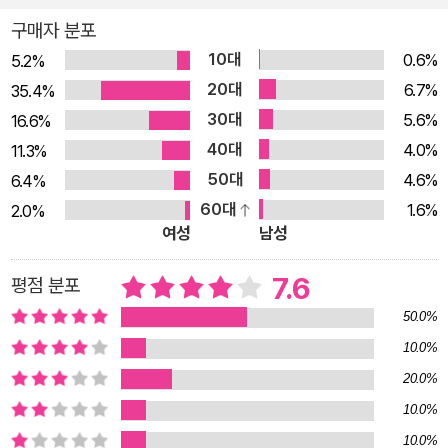
등 뒤를 잃어버린 시간의 머리가 바짝 쫓아오고 있습니다. 이렇게
구매자 분포
추월당하고 나면 사용할 수 있는 꿈의 연료가 바닥나버릴 텐데 더
10대
0.6%
5.2%
이상 [……] 나의 바깥으로 흘러내리는 시간들을 열심히 증류하였
20대
6.7%
35.4%
습니다. 나의 2인칭과 3인칭도 연기처럼 빠져나왔습니다. ―「원
30대
5.6%
16.6%
소들」 부분 시인의 시를 좀더 자세히 들여다보기 위해서 우린 그
40대
4.0%
11.3%
의 시집을 관통한 ‘시간’에 대해 알아볼 필요가 있다. 우리가 살고
50대
4.6%
6.4%
있는 시간은 앞으로만 흐르는 시간, 1분이든 1초든 동일한 간격으
60대
1.6%
2.0%
로 흐르는 시간, 그래서 1초, 2초…… 살다 보면 어느새 하루하루
여성
남성
가 쌓이는 그런 선형성의 시간이다. 그런데 하재연의 시간은 어쩐
지 수상하다. 이 책에서 시간은 직선형으로 흐르는 것이 아니라,
7.6
평점 분포
벌어진 틈으로 흘러내리는 모양새이다. 흘러내리는 시간의 흐름
50.0%
은 직선의 형태가 아니라 마치 프랙털, 트라이앵글, 삼각형을 그
10.0%
리는 아이의 손가락처럼 돌고 돌고 도는, 비선형적인 도형의 형태
20.0%
를 가지고 있는 듯하다. 때문에 이 세계에선 “오래전의 미래”(「화
10.0%
성의 공전」)라는 단어도 전혀 이상하게 들리지 않는다. 과거의 시
10.0%
간은 어느새 미래의 꼬리를 잡고, 시간의 고리를 따라 돌다 보면