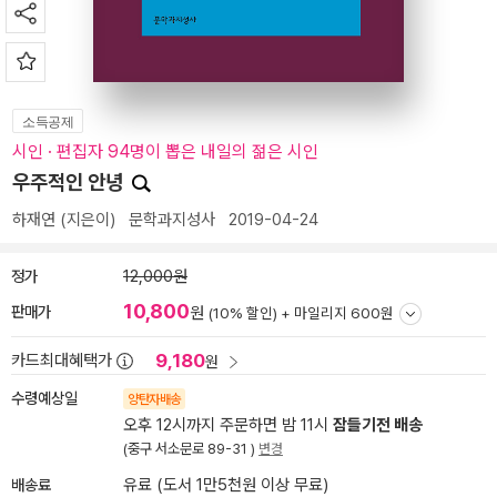
소득공제
시인 · 편집자 94명이 뽑은 내일의 젊은 시인
우주적인 안녕
하재연
(지은이)
문학과지성사
2019-04-24
정가
12,000원
10,800
판매가
원
(10% 할인) +
마일리지 600원
9,180
카드최대혜택가
원
수령예상일
양탄자배송
오후 12시까지 주문하면 밤 11시
잠들기전 배송
(중구 서소문로 89-31 )
변경
배송료
유료 (도서 1만5천원 이상 무료)