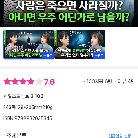
북튜브
북튜브
7.6
100자평 6편
리뷰 4편
세일즈포인트
2,103
143쪽
128*205mm
210g
ISBN 9788932035345
주제분류
신간알림 신청