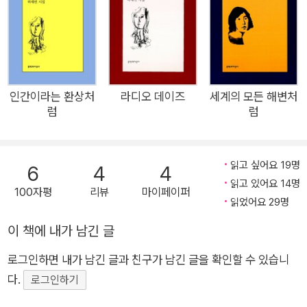
적절한 답을 구하기는 쉬워 보인다. 하지만 하재연의 시는 우리가
익숙하게 알고 있는 선형적 시공간 개념을 뚝뚝 끊어내고, 그 사
이에 벌어진 틈 속으로 세상의 모든 것들을 흡수하고 뒤섞는다.
이 세계에서 “안녕”을 우리가 본래 알던 의미로 해석하는 것은
불가능해 보인다. 하재연이 건네는 “안녕”은 전혀 다른 의미들을
인간이라는 환상처
라디오 데이즈
세계의 모든 해변처
럼
럼
만들어내며 새로운 가능성을 내포한 단어로 작용한다. 끝을 알 수
없는 무한한 확장성의 세계, ㅇ으로 시작해 다시 ㅇ으로 끝나는
하재연의 인사, ‘우주적인 안녕’을 당신에게 건넨다. 이상한 결과
읽고 싶어요 19명
6
4
4
를 만들어내는 세계 뒤섞여버린 시공간에서 작동하기 여기, 다소
읽고 있어요 14명
100자평
리뷰
마이페이퍼
이상한 일들이 벌어지는 세계가 있다. 열 마리의 모래무지를 바다
읽었어요 29명
로 돌려보냈는데 알고 보니 모래무지는 민물고기였고, 생일을 맞
이 책에 내가 남긴 글
아 열 개의 축포를 터뜨렸지만 일곱 발만 터졌으며(「양양」), 펼쳐
져서는 안 되는 순간에 펼쳐지는 인공위성의 날개가 있다(「스피
로그인하면 내가 남긴 글과 친구가 남긴 글을 확인할 수 있습니
릿과 오퍼튜니티」). 왜 이렇게 끝나는 걸까 싶은 서사의 끝 같지
다.
로그인하기
않은 끝 앞에서 하재연의 시 세계가 시작된다. 남아 있는 시간의