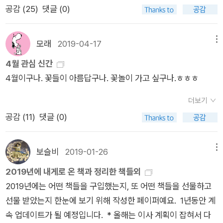
되는 그런 기준들이 싫다. 그런 게 싫으면서도 나는 또 누군가에
공감 (
25
)
댓글 (0)
낳는다지. // 너는 해마가 약으로도 쓰인다고 / 멸종 위기라고 //
다. 우리가 갖고 있는 대부분 우울의 근원은 모두 이러하지 않을
게 기준을 제시한다. 참 우습다. 가장 합리적인 방법을 선택한다
물에 사는 고기들이 / 다 고기인 건 아니라고. // 다음 날이 도착했
까 싶다. 막연한 불안과 두려움의 이름으로 우리를 괴롭히는 것들
는 이유로 말이다. 가장 합리적인 방법 안에는 비용의 최소화가
는데 // 죽은 해마와 / 나는 사람이 먹어야만 산다는 것에 대해 생
말이다. 누군가의 발병, 누군가의 죽음, 누군가의 사고. 반갑지 않
모래
2019-04-17
메뉴
있다. 발생하는 비용이 최우선이다. 이게 맞는 것일까? 맞고 틀림
각했다.” 문제는 대한민국 강원도 양양군과 접해있는 바다에는
은 소식을 매일 접하는 세상이라는 어쩔 수 없다고 해야 할까. 하
4월 관심 신간
의 문제라고 여겨야 할까. 단순하게 생각하려 하는데도 한 번씩
해마가 살지 않는다는 거. 그러니 이건 시인이 머릿속에서 바다와
루를 맞이하면서 오늘을 어떻게 보낼까. 계획하고 준비하는 이들
4월이구나. 꽃들이 아름답구나. 꽃놀이 가고 싶구나.ㅎㅎㅎ
복잡함으로 빠져든다. 아직 해결되지 않은 문제들로 피곤한 시간,
해마라는 특이한 생물을 상상하면서 쓴 것일 텐데 독자인 나는 무
에게는 그런 마음이 아예 없는 것일까. 저마다 간직한 어떤 것들
아주 작은 일상이 나의 기분을 바꾼다. 가스레인지 점화 손잡이가
슨 이야기를 하기 위하여 해마와 수컷이 자기 배 속에 수정란을
을 곁에 두고 살면서 바라보는 시간이 적을뿐이다. 어떤 것에 시
더보기
부러졌다. 그래서 그쪽 화구를 사용하지 못했다. 인터넷 쇼핑몰에
포란하고 있다가 새끼를 낳은 습성과, 다음 날이 도착했을 때까
선을 두고 오래 바라보느냐에 따라 달라진다. 우울한 마음만 바라
공감 (
11
)
댓글 (0)
검색하니 손잡이를 구매해서 끼우면 된다는 설명이 있었다. 제조
지, 아니면 도착함과 동시에 “죽은”해마, 그리고 먹어야 살 수 있
본다면 하루 종일 그것에서 벗어나지 못해 울상을 짓게 된다. 자
회사의 것으로 구매를 했고 결과는 꽝이었다. 나의 부주의로 발생
는 인간에 관하여 생각했는지 도통 감을 잡지 못하겠다는 말이
꾸만 신경을 끄는 그것을 잠시 서랍에 넣어두었다고 생각해야겠
한 일이다. 나름 꼼꼼하게 살피고 주문했다고 했는데 그러지 못했
보슬비
2019-01-26
메뉴
다. 시인은 음절 ‘양’ 또는 ‘영’처럼 입술이 벌어지는 ‘ㅇ’과 닫히
다. ​달려오는 여름과 즐겁게 지낼 생각으로도 바쁜 날들이 시작될
다. 혹시나 하는 마음으로 고객센터에 문의를 했더니 바로 부품을
는 ‘ㅇ’에 관심이 있다. 대표적인 단어가 “안녕.” 사실 ‘안’은 입술
2019년에 내게로 온 책과 정리한 책들외
터. 여름과 잘 어울리는 제목처럼 상큼한 맛을 기대하는 건 아니
구매할 수 있도록 안내를 받았다. 오래된 제품인데도 부품을 구매
이 벌어지게 하는 것은 ‘ㅇ’이 아니라 모음 ‘ㅏ’이지만 시인도 알
2019년에는 어떤 책들을 구입했는지, 또 어떤 책들을 선물하고
지만 『레몬』은 권여선의 이전과는 다른 분위기의 소설이라 궁금
할 수 있다니 신기했다. 고가가 아니라서 그런가 싶은 생각이 스
고 썼으니 독자도 맞춰서 읽어야 에티켓일 것이다. 입술이 닫히는
선물 받았는지 한눈에 보기 위해 작성한 페이퍼예요. 1년동안 계
하다. 하재연의 시집은 처음에는 좋은 줄 모르다가 나중에 그녀만
쳤다. 냉장고나 TV의 경우는 출고된 지 얼마 되지 않아도 부품이
‘ㅇ’도 받침 ‘ㅇ’이 아니라 입술이 (조금) 닫히는 모음 ‘ㅕ’인 것과
속 업데이트가 될 예정입니다. * 올해는 이사 계획이 잡혀서 다
의 세계가 얼마나 근사한지 알게 된다. 그러니 『우주적인 안녕』은
없다고 하는 경우가 종종 있었다. 권장 사용기간도 점점 짧아지고