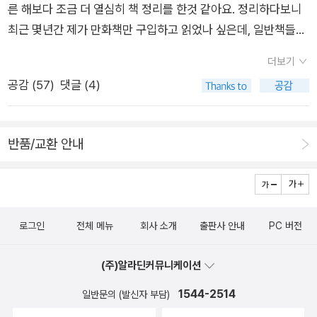
마찬가지로. 근데 아닐지도 모르지만, 아니, 아닐 확률이 거의 10
른 해보다 조금 더 열심히 책 정리를 한것 같아요. 정리하다보니
안녕, 걱정이나 탈이 없는 안녕(安寧), 그 자체일지도 모른다.
있으니 말이다. 보통의 택배비 2배를 지불했지만 만족도는 최상
0퍼센트지만 시인은 ‘ㅇ’을 쓰기 시작할 때의 점과 끝날 때 마지
최근 몇년간 제가 만화책만 구입하고 읽었나 싶은데, 일반책들은
​엊그제 스승의 날에는 선생님을 생각했다. 나만의 선생님이
이었다. 마스크를 채우듯 점화 손잡이를 끼우니 완벽하다. 지난
막 연필이, 볼펜이, 만년필이 시작점과 맞추느냐, 마주치지 못하
도서관에서 대출할수 있어서인것 같네요.^^ 암튼, 책정리하면서
면 좋을 그런 분. 올봄에는 젊은 할머니가 되셨다. 작고 보잘 것
주에는 노벨문학상이 발표되었다. 노벨문학상에 대한 관심이 점
더보기
느냐 하는 일에 신경을 많이 쓰는 거 같다. 만일 처음과 끝이 만나
마음이 점점 가벼워지는것 같아요. 그리고 정리해야 다음 책 구입
없는 선물에도 행복해하시는 그런 모습을 오래 보고 싶다. 그리고
차 줄어든다. 이유는 글쎄. 이번에 수상한 작가의 소설을 책장에
공감 (
57
)
댓글 (4)
원을 이룬다면 윤회, 우주가 되는 것이고, 마주치지 못한다면 처
하는것도 좀 편하고요. ㅎㅎㅎㅎ 구입한 책들 : 실제 구입한 책
또 하나의 선생님인 나의 친구. 새벽까지 과외를 하는 친구를 떠
서 발견하고 언제 이 책을 샀던가, 혼자 웃었다. 한 권은 읽다가
음은 탄생, 끝은 죽음의 한 사이클에 머무는 거라고. 맞아? 그건
과 페이퍼의 책과 다른 이유는 구입한후 읽고 정리하거나,선물해
올린다. 내가 보낸 문자에 친구는 “안 그래도 아카시카 향기 맡으
말았고 한 권은 아예 손도 대지 않았다. 어리석은 욕심은 줄어들
독자 개개인이 판단하실 일. 하여간 시인이 보기엔 “안녕, 하는
서 아래의 카테고리로 이동되었기 때문입니다. ^-^ 완결되었으
며 니 생각했는데” 라며 답을 보냈다. 아주 짧은 순간, 우리는 서
지 않는다. 2018년 맨부커상 수상작 『밀크맨』이 궁금하다. 오래
반품/교환 안내
입술이 벌어지는 ㅇ과 닫히는 ㅇ을 / 소리 없이 흉내 내며 눈이 그
니 올해는 페이블즈를 읽어야할것 같아요. 완간되길 기다리
로를 생각한다. 다른 곳에서 서로를 생각하는 그 순간 우리는 완
생각하고 기다렸던 작가의 신간 소식은 기쁘다. 소설은 아니지만
칠 줄 모”르는데 눈 속에서 “토성의 고리가 되어버린 어떤 죽음
고 있는 시리즈. 관심 마블 & DC 코믹스 시리즈 읽다보니
벽한 충만함을 느낀다. 우울은 접어두고 친구, 선생님, 그리고 나
그래도 괜찮다. 10월의 절반 이상이 흘렀고 아직 감기에는 걸리
을 생각”한단다. (<양피지의 밤>) 이 죽음은 말할 것도 없이 W.
재미있어서 다음책도 구입. 구입한 요리책 완결되면 읽으
의 당신들에게 안녕을 보낸다.
지 않았다. 그러니 독감 예방 주사는 올해도 맞지 않을 것 같다.
G. 제발트일 터. 이번 시집의 중요한 시적 소재 가운데 하나는 음
려고 아직도 못 읽고 있는 웹툰. 오디오북으로 구입 - 한글 오디
건강해진 기분이랄까. 그냥 그렇다고 주문을 건다.
로그인
전체 메뉴
회사 소개
출판사 안내
PC 버전
악. 아예 시의 제목을 <해변의 아인슈타인>이라고 박아놓고 시
오북은 처음이었는데, 좋았어요. 완결을 기다리는 시리즈 만
작하는 시는 필립 글래스가 작곡한 동명의 오페라를 염두에 두고
화책 오랜만에 궁금해서 구입한 '펫숍 오브 호러즈' 고양이 만화
(주)알라딘커뮤니케이션
쓴 것 같은데, 필립 글래스의 작품을 듣는 일 자체가 지적 수준이
는 다 좋지만, 특히 표지가 넘 포근해서 읽고 싶었어요. 평이 좋아
어느 단계에 오르지 않은 나 같은 이들에게는 고문일 뿐이라서 그
1544-2514
서 첫구매했는데, 읽다보니 재미있네요. 내년에 호이안 여행
일반문의 (발신자 부담)
런지 “검은 지구의 밤하늘이 조금 더 / 검어졌습니다.”로 끝나는
계획이 있어서 구입한 여행책자들.원래 일본 여행계획이었다가