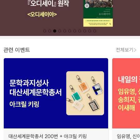
관련 이벤트
전체보기
대산세계문학총서 200번 + 아크릴 키링
임유영, 신