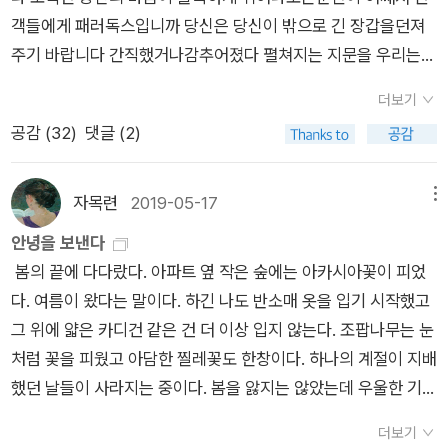
란 모래무지는 죽어 배를 내놓고 둥둥 떠오르고 만다. 하긴 바다
객들에게 패러독스입니까 당신은 당신이 밖으로 긴 장갑을던져
라는 무한의 공간과 죽음이란 것이 우주적인 시각으로 봐서는 동
주기 바랍니다 간직했거나감추어졌다 펼쳐지는 지문을 우리는
일한 것일 수도 있겠지만, 그걸 생일 기념으로 쏘아올린 십 연발
주울 뿐입니다​당신이 발을 딛는 바닥은내 머리 위의 심연​가까워
축포와 대구를 만들어놓는 건 좀 그렇다. 어울리지 않는다는 얘기
더보기
지는 당신의 손을 절대만질 수 없는 투명한 거리가 있습니다 하얀
는 아닌데, 열 발이 터져야 비싸게 주고 산 축포가 제 값을 하는
공감 (
32
)
댓글 (2)
새의 윤곽을 만드는 검은 새들을 알아보지 못하고 우리가 지나치
셈이지만 겨우 일곱 발만 터졌으니 30퍼센트의 실패인가, 아니
듯이 (「회전문」, 전문)​ 알고 싶은 마음이 있다. 그 마음에 더 가까
면 행운의 숫자인 일곱이 나왔으니 행운의 별점인가 헛갈린다는
이 다가가고 싶지만 용기를 내지 못한다. 말하지 못하고 입안에
자목련
2019-05-17
메뉴
의미, 이것이 바다라는 무한의 자유 또는 죽음을 맞은 노란 눈알
담아둔 말처럼 용기가 고여 있다. 어제는 주기적인 일정을 변경하
의 모래무지 방생하고 비슷한 기분이기는 힘들지 않겠나 하는 것
안녕을 보낸다
면서 괜히 짜증이 났다. 한 번 변경한 일정을 다시 잡아야 하는 일
뿐이다. 아닌가? 민물고기 모래무지를 바다에 방생하는 장소가
봄의 끝에 다다랐다. 아파트 옆 작은 숲에는 아카시아꽃이 피었
이었다. 누구의 잘못과 미안함이 끼어들 문제가 아니었다. 그럴
양양, 날마다, 밤마다 양양의 바닷가에서는 누군가의 생일 기념
다. 여름이 왔다는 말이다. 하긴 나도 반소매 옷을 입기 시작했고
수도 있는 그런 일이었다. 그런데도 나는 속으로 짜증을 냈고 미
축포가 쏘아져 올라가니 모래무지를 방생해 살거나 죽거나 할 확
그 위에 얇은 카디건 같은 건 더 이상 입지 않는다. 조팝나무는 눈
안해하는 마음에 화가 났다. 왜 그랬을까. 번거로움, 귀찮음 때문
률 7할과 3할의 경계, 그날도 일상적인 축포가 터진 장면을 묘사
처럼 꽃을 피웠고 아담한 찔레꽃도 한창이다. 하나의 계절이 지배
은 아니었을까. 별거 아닌 것들인데 그냥 대수롭지 않게 그럴 수
한 것인지도 모르겠다. 어쩌면 둘 다일 수도 있겠고. 시집 2부의
했던 날들이 사라지는 중이다. 봄을 앓지는 않았는데 우울한 기운
있다고 생각했던 마음들은 어디론가 달아나버렸다. 사소하다고
첫 시도 제목을 <양양>으로 했다. 그 시에서는 모래무지 대신 해
이 사라지지 않는다. 기운의 근본에 자리한 그것이 무엇인지 정확
여기는 기준은 누가 만드는 것일까. 나 아닌 누군가에 의해 결정
더보기
마가 등장한다. “(전략) 눈 뜬 해마는 식물 같아, / 수컷이 새끼를
하게 알고 있지만 그것을 변형시킬 수는 없다는 게 더욱 안타깝