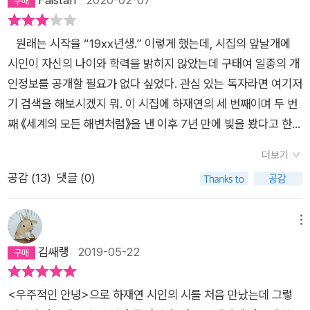
원래는 시작을 “19xx년생.” 이렇게 했는데, 시집의 앞날개에
시인이 자신의 나이와 학력을 밝히지 않았는데 구태여 일종의 개
인정보를 공개할 필요가 없다 싶었다. 관심 있는 독자라면 여기저
기 검색을 해보시겠지 뭐. 이 시집에 하재연의 세 번째이며 두 번
째 《세계의 모든 해변처럼》을 낸 이후 7년 만에 빛을 봤다고 한
다. 7년 만에 시집 한 권. 좋다. 한 시절 내가 참 좋아했던 시인이
더보기
있었다. 달달한 시어로 희망과 풍경과 슬픔과 기쁨과 현실을 조근
공감 (
13
)
댓글 (0)
조근하게 이야기했던 시인. 그러다가 정신 차려 다시 보니 이 양
반이 마치 풀빵 기계에서 붕어빵 찍어내듯이 비슷비슷하게, 즉 정
형화된 시편들을 대량생산하고 있더란 거다. 디지털 시대를 맞아
메뉴
이젠 거의 없어졌지만 예전에 회사들마다 경쟁적으로 요란한 사
김쌔랭
2019-05-22
보 만들기 시합이 벌어졌을 때, 한 달에 수십 권의 사보에 비슷한
수필이면 수필, 시론이면 시론 등 온갖 아는 척 잘난 척 같은 걸
<우주적인 안녕>으로 하재연 시인의 시를 처음 만났는데 그렇
끼적여주고 편 당 한 30만 원 가량 수금을 하던, 아직도 이름만