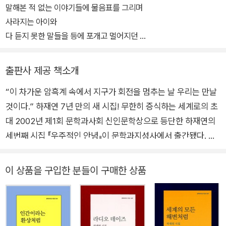
말해본 적 없는 이야기들에 물음표를 그리며
사라지는 아이와
다 듣지 못한 말들을 등에 포개고 멀어지던
어머니의 뒷모습에
이 시들을 둔다.
출판사 제공 책소개
따라가는 발자국처럼.
“이 차가운 암흑계 속에서 지구가 회전을 멈추는 날 우리는 만날
것이다.” 하재연 7년 만의 새 시집! 무한히 증식하는 세계로의 초
2019년 4월
대 2002년 제1회 문학과사회 신인문학상으로 등단한 하재연의
세번째 시집 『우주적인 안녕』이 문학과지성사에서 출간됐다. 두
번째 시집 『세계의 모든 해변처럼』(2012)을 출간한 이래 7년 만
의 신작이자, “출판까지 할 때는 어떤 당위가 필요하다”라는 말
이 상품을 구입한 분들이 구매한 상품
로 새 시집에 대한 망설임을 표해왔던 시인이 오랜 시간 다듬고,
벼려낸 결과물이다. 처음 만났을 때도 마지막에 헤어질 때도 쓸
수 있는 단어 “안녕”. 시인이 건네는 것은 시작의 인사일까, 끝맺
음의 인사일까. 끝과 시작을 일렬로 배열해내는 시라면 이 물음에