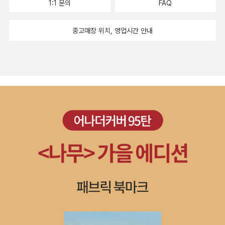
1:1 문의
FAQ
시가 무엇을 주장하는지 그저 감감할 뿐이다. 그런데 여기서 한
노재팬으로 베트남으로 변경. 이탈리아 장기 여행계획을 위해 준
페이지를 넘기면 <평균율>. 피아노 공부하는 분들이 피아노의
비하는 책들 기타 올해의 마지막 나를 위한 주문책. 정리한
중고매장 위치, 영업시간 안내
구약성서라고 한다는 바흐의 작품이지만 나도 평균율 1집과 2집,
책들 세미콜론 배트맨 시리즈는 절판되어서 소장할까 고민하
합해서 넉 장의 CD를 한 번에 다 들은 경험은 스비아토슬라프 리
다가, 읽고 정리했어요. ^^;; 코믹스
히터의 녹음으로 딱 한 번뿐이다. 그것도 솔직히 음악 감상이 아
도 소장하면 멋지긴 하지만, 나 말고 읽을 사람이 없으니 꼭 소장
니라 인내심 테스트 수준이었음을 고백하겠다. 그런 음악을 “오
해야하는 책이 아니면 정리하는것이 좋을것 같아요.^^ 약 6
늘 엄마와 손잡는 꿈을 꾸었어, / 내일도 손을 잡아줘 조금 힘껏,
년간 소장했던 책을 정리하려니 쉬원 섭섭하네요. 아쉽게도 완독
아프지 않게 // 세계를 열두 가지 색으로 나누면 무지갯빛이 아니
하지 못햇지만, 제게 왔을때의 기쁨과 그동안 멋지게 장식용의 역
라 / 희고 검은 색들만이 나는다.”라고 하면서 엄마와 손을 잡는
활을 한것으로 만족합니다. 무슨 용기로 'Dune'시리즈를 원
꿈을 꾸는 소년시기임에도 세계가 일곱 개의 흰 건반과 다섯 개의
서로 읽을 생각으로 구입했는지 모르겠어요. ^^;;우선은 전자책
검은 건반, 합해서 열둘의 희고 검은 색만 남는다는 건, 피아노를
이 있으니, 책은 정리하기로 하고 언젠가 진짜 원서로 읽고 싶다
연습하는 고통을 이야기한 것인지, 평균율이 세상을 대표하는 예
면 전자책으로 도전해보기로 하겠습니다. 조카 교재 구입하면서
술이라는 뜻인지 잘 모르겠다. 그런데 하재연의 시집을 읽으면서
마일리지 적립받으려 외서 한권 구입하는 바람에, 올 처음 구입한
든 생각은 과하게 우울하다는 거. 첫 시 <양양>에서 민물고기 모
책이 영어책이었는데, 완독하지 못하고 정리했어요. 읽고 싶으면
래무지를 무지하게끔 바닷가에다 쏟아버려 죽이는 것으로 시작
도서관에서 대출하는걸로...ㅎㅎ 읽으려고 구입했는데, 도