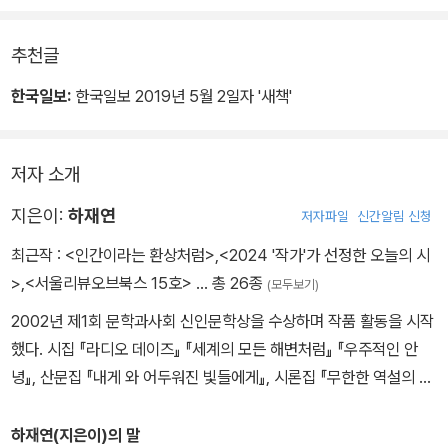
추천글
한국일보:
한국일보 2019년 5월 2일자 '새책'
저자 소개
지은이:
하재연
저자파일
신간알림 신청
최근작 :
<인간이라는 환상처럼>
,
<2024 '작가'가 선정한 오늘의 시
>
,
<서울리뷰오브북스 15호>
… 총 26종
(모두보기)
2002년 제1회 문학과사회 신인문학상을 수상하며 작품 활동을 시작
했다. 시집 『라디오 데이즈』 『세계의 모든 해변처럼』 『우주적인 안
녕』, 산문집 『내게 와 어두워진 빛들에게』, 시론집 『무한한 역설의 사
랑』 『문학의 상상과 시의 실천』 등이 있다. 영남일보 구상문학상을 수
상했다. 현재 고려대학교 미디어문예창작전공 교수로 재직 중이다.
하재연(지은이)의 말