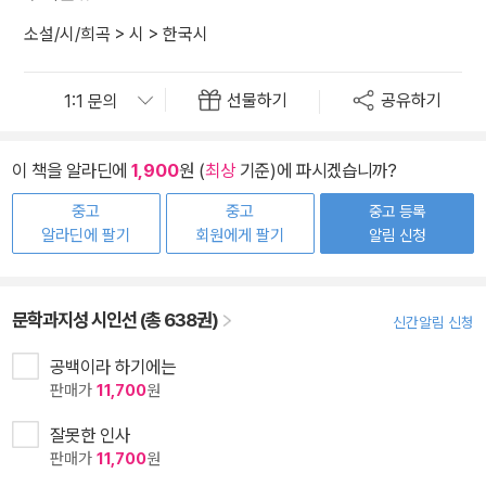
소설/시/희곡
>
시
>
한국시
선물하기
공유하기
이 책을 알라딘에
1,900
원 (
최상
기준)에 파시겠습니까?
중고
중고
중고 등록
알라딘에 팔기
회원에게 팔기
알림 신청
문학과지성 시인선 (총 638권)
신간알림 신청
공백이라 하기에는
판매가
11,700
원
잘못한 인사
판매가
11,700
원