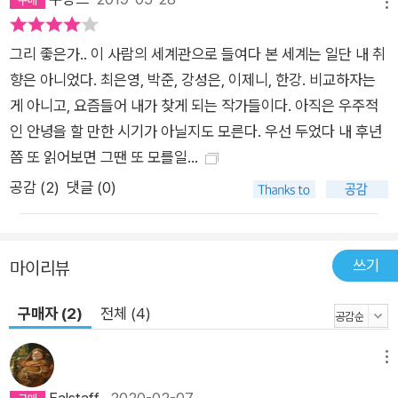
메뉴
나도 온전히 다른 시공간 속에 외따로 존재할 뿐이다. 원래,는 언
제부터,와 이어지는가 삶 이전에 죽음이 죽음 이후에도 죽음이 있
그리 좋은가.. 이 사람의 세계관으로 들여다 본 세계는 일단 내 취
었다는 말은 이상한가 다른 것을 상상할 수 있는가 모든 것이 녹
향은 아니었다. 최은영, 박준, 강성은, 이제니, 한강. 비교하자는
아드는 시간 속에서 ―「시티 오브 솔트」 부분 하지만 동시에 우리
게 아니고, 요즘들어 내가 찾게 되는 작가들이다. 아직은 우주적
는 이러한 상상도 해볼 수 있다. 서로 다른 시간을 그려나가는 너
인 안녕을 할 만한 시기가 아닐지도 모른다. 우선 두었다 내 후년
와 나의 시공간은 일정하지 않으므로 반드시 발생할 수밖에 없는
쯤 또 읽어보면 그땐 또 모를일...
작은 틈들이 있지 않을까. 그 틈들로 “모든 것이 녹아드는 시간”,
공감 (
2
)
댓글 (0)
하재연이 그리는 비선형성의 시공간에는 “삶 이전에 죽음이 죽음
이후에도 죽음”이 존재하는 곳이자 삶과 죽음을 비롯한 모든 것
을 빨아들이는 무한 확장성의 세계가 가능할 수 있다는 시적 상상
쓰기
마이리뷰
력이 작동한다. 어쩌면, 정말 어쩌면 하재연의 세계에선 죽음 이
후의 죽음, 타인 사이의 온전한 만남 등, 우리가 불가능하다고만
구매자 (2)
전체 (4)
생각했던 것들이 실현될 수 있는 작은 가능성을 만나볼 수 있지
않을까.
메뉴
Falstaff
2020-02-07