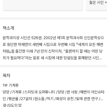
젊은 시인 +
책소개
문학과지성 시인선 528권. 2002년 제1회 문학과사회 신인문학상으
로 등단한 하재연의 세번째 시집으로 두번째 시집 『세계의 모든 해변
처럼』을 출간한 이래 7년 만의 신작이자, “출판까지 할 때는 어떤 당
위가 필요하다”라는 말로 새 시집에 대한 망설임을 표해왔던 시인이
오랜 시간 다듬고, 벼려낸 결과물이다.
목차
처음 만났을 때도 마지막에 헤어질 때도 쓸 수 있는 단어 “안녕”. 시인
이 건네는 것은 시작의 인사일까, 끝맺음의 인사일까. 끝과 시작을 일
1부 기계류
렬로 배열해내는 시라면 이 물음에 적절한 답을 구하기는 쉬워 보인
양양 /기계류 /스피릿과 오퍼튜니티 /양양 /한 사람 /해변의 아인슈타
다. 하지만 하재연의 시는 우리가 익숙하게 알고 있는 선형적 시공간
인 /평균율 /27글자 /원소들 /적기 /화성의 공전 /빛에 관한 연구 /그
개념을 뚝뚝 끊어내고, 그 사이에 벌어진 틈 속으로 세상의 모든 것들
것 /0도의 밤