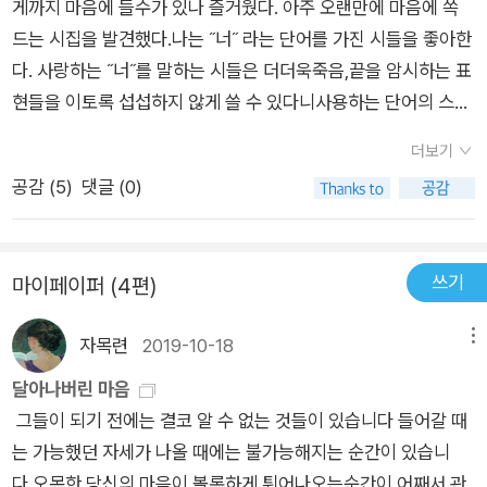
게까지 마음에 들수가 있나 즐거웠다. 아주 오랜만에 마음에 쏙
대면 누군지 알 정도의 잘 나가는 시인, 아니 희망과 슬픔 도매업
드는 시집을 발견했다.나는 ˝너˝ 라는 단어를 가진 시들을 좋아한
자. 누구라고? 맞습니다, 그이. 지금도 그이 이름 검색해보면 다
다. 사랑하는 ˝너˝를 말하는 시들은 더더욱죽음,끝을 암시하는 표
른 시인들과의 모음 시집 말고 자신만의 이름을 단 시집, 동화, 수
현들을 이토록 섭섭하지 않게 쓸 수 있다니사용하는 단어의 스펙
필집 중에서 절판이나 품절 빼고 당장 살 수 있는 것들만 서른한
트럼이 우주,자연에서부터 화학까지 아주 넓은데 온통 깔끔한 느
권이다. 그이에 비해 7년에 한 권 시집을 낸 하재연이 얼마나 시
더보기
낌뿐이다.나는 하얀 시를 사랑한다. 깨끗한 이미지를 잘 만지는
에 관해 구두쇠인지 짐작할 수 있다. 시집의 가장 앞에 내세운 시
공감 (
5
)
댓글 (0)
시를 사랑하지 않을 수 없다.그런 의미에서 <우주적인 안녕>은
<양양>을, 마침 짧기도 하니 읽어보자. 열 마리 모래무지를 담
사랑하지 않을 도리가 없다닳고 닳토록 읽게될 시집 가장 좋았던
아두었는데 바다로 돌려보낼 때 배를 드러낸 채 헤엄치지 못했
시양양폭우양양분산밀크 캬라멜
다고 했다. 집에 와 찾아보니 모래무지는 민물고기라고 했다.
쓰기
마이페이퍼 (4편)
누군가의 생일이라 쏘아 올린 십 연발 축포는 일곱 발만 터져 행
운인지 불운인지 모르겠다고 노란 눈알이 예뻤는데 물고기는 눈
자목련
2019-10-18
메뉴
을 감지 못하니까 죽어서도 눈을 감지 못한다고 했다. (전문) 이
달아나버린 마음
거 참. 나이가 몇인데 모래무지를 돌려보낸다고 바다에다 방생을
그들이 되기 전에는 결코 알 수 없는 것들이 있습니다 들어갈 때
하나 그래. 시인은 좋은 마음에서 모래무지에게 넓고 넓은 바다의
는 가능했던 자세가 나올 때에는 불가능해지는 순간이 있습니
자유로운 삶을 돌려주려 했으나 바다에 살이 닿은 순간 눈알이 노
다 오목한 당신의 마음이 볼록하게 튀어나오는순간이 어째서 관