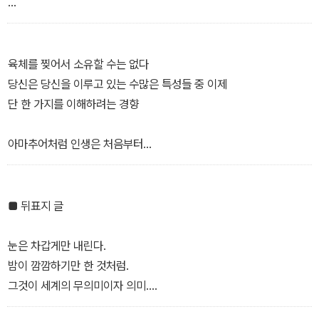
―「빛에 관한 연구」 부분
천 조각의 실 한 오라기로
바람에 섞여들어
있을 수 없는 일이 되어가면서
육체를 찢어서 소유할 수는 없다
쓸 수 없는 문자로 쪼개지면서
당신은 당신을 이루고 있는 수많은 특성들 중 이제
―「후천적인 삶」 부분
단 한 가지를 이해하려는 경향
아마추어처럼 인생은 처음부터
오 초 후가 끝이라는 걸 누워서 깨닫는
삼십 년을 링 위에서 늙은 복서에게도
전 생애는 아마추어처럼
■ 뒤표지 글
―「단지 한 장면들」 부분
눈은 차갑게만 내린다.
밤이 깜깜하기만 한 것처럼.
그것이 세계의 무의미이자 의미.