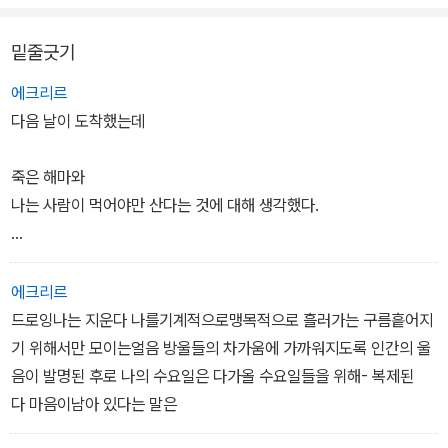
눈송이를 녹이는 너의 손바닥
밤사이로 스며드는 한 줄기 빛.
밑줄긋기
당신이 내 이름을 부르고 나와 단 한 번 마주치고
에크리르
문 뒤로 사라져간 것처럼.
다음 날이 도착했는데
등고선마다 고인 피들은 내가 모르는 지도를 그리기 위해
죽은 해마와
한 방향을 갖는다.
나는 사람이 먹어야만 산다는 것에 대해 생각했다.
나는 빙하의 바다 위에 떨어지는 한 눈송이와 같이 희박해진다.
p.37
에크리르
드로잉나는 지운다 나를기계적으로맹목적으로 흘러가는 구름흩어지
기 위해서만 모이는얼음 방울들의 차가움에 가까워지도록 인간의 울
음이 발명된 후로 나의 수요일은 다가올 수요일들을 위해- 복제된
다 마음이남아 있다는 말은