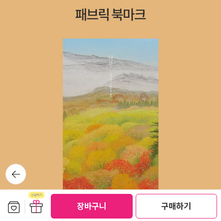
지, 그 말이 역류하니 분수(噴水)처럼 살라는 말로 들렸다 그러
끝 사이 아무리 발버둥쳐도 줄어들지 않는 한 뼘의 허공이 사람을
나 아,뒤집힌 폭포는 몇 초도 안 돼 고개 숙이고말라버리고 얼어
맨 넥타이를 든든하게 받쳐주고 있다 실감나시지? 넥타이로 목
버린 내 발은오줌 묻은 오줌발이 되었다 번복은 반복일 뿐.
을 매단 사람이 죽어가는 몇 분을 그대로 그려놓았다. 시는 정말
마음에 들지 않지만, 진심으로 솔직하게 이야기하면, 상당히 잘
쓴 시 아닌가 싶다. 마지막 연, “바닥과 발끝 사이 / 아무리 발버둥
쳐도 줄어들지 않는 한 뼘의 허공”, 이 절망적이고 돌이킬 수 없는
생과 사의 간극을 어떻게 더 절묘하고 극명하게 묘사할 수 있겠는
가. 지금 시집의 앞날개를 보니까, “시인은 다양한 죽음의 사건을
인간적으로 접근하지 않고 감정이 개입되지 않은 시각으로 바라
본다.”라고 써놓았다. 이 독후감을 쓴 다음 곧바로 읽을 오생근 씨
의 해설에 나온 문장인지는 모르겠지만 아주 적확한 설명이다. 조
금도 애도나 안타까움이나 동정의 묘사도 포함하지 않은 죽음 날
뒤로가
기
것의 상태에 관한 묘사. 그런데 어쩔 수 없다. 읽기가 힘들다. 이
런 시들은 위에서 얘기했듯이, 절묘한 묘사를 든 시라 할지라도
보관함담기
선물하기
장바구니
구매하기
선물하기
독자를 불편하게 한다. 물론 모든 시가 다 이렇지는 않다. 예를 들