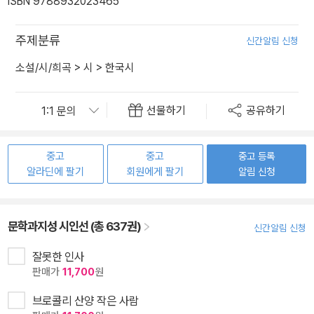
ISBN 9788932023465
주제분류
신간알림 신청
소설/시/희곡
>
시
>
한국시
선물하기
공유하기
중고
중고
중고 등록
알라딘에 팔기
회원에게 팔기
알림 신청
문학과지성 시인선 (총 637권)
신간알림 신청
잘못한 인사
판매가
11,700
원
브로콜리 산양 작은 사람