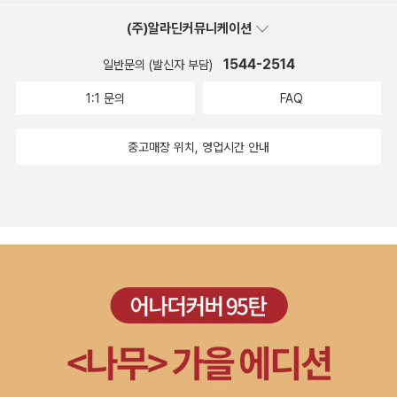
은 아닐 듯하다. 그렇다. 시가 섬뜩하다. 시를 읽으면서 왜 이런
이를 잡아당긴다 공중에 들린 발바닥이 날개처럼 세차게 바닥거
(주)알라딘커뮤니케이션
자유로운 연상 작용이 가능한가 하면, 시인이 익사체 또는 익사체
린다 목뼈가 으스러지도록 넥타이가 목을 껴안는다 목이 제 안
로 보이는 대상을 상당히 객관화 하여 그대로 보여주고 있기 때문
1544-2514
일반문의 (발신자 부담)
에 깊숙이 넥타이를 잡아당긴다 넥타이에 괄약근이 생긴다 발버
이다. 일반적으로 읽어온 시들 가운데 죽음을 주제, 적어도 소재
둥치는 몸무게가 넥타이로 그네를 탄다 다리가 차낸 허공이 빙빙
1:1 문의
FAQ
로 한 것들이 어디 한두 편이었나. 그것들 가운데 이 시만큼 노골
돈다 몸무게가 발버둥을 남김없이 삼키는 동안 막힌 숨을 구역질
적인 죽음의 상태를 내놓고 묘사한 것을 나는 기억할 수 없다. 물
하는 입에서 긴 혀가 빠져나온다 벌어진 입이 붉은 넥타이를 게
중고매장 위치, 영업시간 안내
론 시를 읽어온 내력이 일천하기는 하지만. 두 장을 더 넘기면 <
운다 수십 년 동안 목에 맸던 모든 넥타이를 꾸역꾸역게운다 게워
넥타이>란 제목의 시가 또 하나 나온다. 넥타이 목이 힘껏 천장
도 게워도 넥타이는 그치지 않는다 바닥과 발끝 사이 아무리 발
에 매달아 놓은 넥타이를 잡아당긴다 공중에 들린 발바닥이 날개
버둥쳐도 줄어들지 않는 한 뼘의 허공이 사람을 맨 넥타이를 든든
처럼 세차게 파닥거린다 목뼈가 으스러지도록 넥타이가 목을 껴
하고 받쳐주고 있다 3. 뒤집힌 폭포 (박동민) 윗물이 아랫물에
안는다 목이 제 안에 깊숙이 넥타이를 잡아당인다 넥타이에 괄약
게 쏴아쏴아 침 튀기며 말했다진정한 용기는 아래를 향한 도약쏟
근이 생긴다 발버둥치는 몸무게가 넥타이로 그네를 탄다 다리가
아내는 폭포처럼힙겹게 내린 오기의 뿌리를 더 깊게더 멀리더 힘
차낸 허공이 빙빙 돈다 몸무게가 발버둥을 남김없이 삼키는 동
차게 아랫물이 윗물에게 우아하게 말했다진공관을 타고 오르는
안 막힌 숨을 구역질하는 입에서 긴 혀가 빠져나온다 벌어진 입이
사이펀 커피처럼 뜨끈한 김을 내뱉는 오줌발처럼피 튀기게 틔운
붉은 넥타이를 게운다 수십 년 동안 목에 맸던 모든 넥타이를 꾸
오기의 싹을더 높이 더 넓게더 향기롭게 분수(分數)를 알아야
역꾸역 게운다 게워도 게워도 넥타이는 그치지 않는다 바닥과 발