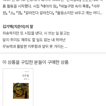
내 안에서 나올 수 없는 내가
품 활동을 시작했다. 시집 『태아의 잠』 『바늘구멍 속의 폭풍』 『사무
도대체 무엇을 알아보았다는 것인지 꼬리 치거나 웃으며
원』 『소』 『껌』 『갈라진다 갈라진다』 『울음소리만 놔두고 개는 어디로
막무가내로 쳐다보고만 있었다. _「개 안에 있는 개」 부분
갔나』 등이 있으며 김수영문학상, 현대문학상, 미당문학상, 지훈문학
상 등을 수상했다.
김기택(지은이)의 말
가만히 앉아 숨쉬기
죄송하지만 또 시집을 낸다. 시 쓰는 일 말고는
〔……〕
달리 취미도 재주도 할 일도 없는 내 뛰어난
그냥 있기만 하기 _「오늘의 할 일」 부분
무능력과 활발한 지루함과 앞뒤 못 가리는
성실성 탓이다.
이 상품을 구입한 분들이 구매한 상품