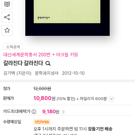
소득공제
대산세계문학총서 200번 + 아크릴 키링
갈라진다 갈라진다
김기택
(지은이)
문학과지성사
2012-10-10
정가
12,000원
10,800
판매가
원
(10% 할인) +
마일리지 600원
9,180
카드최대혜택가
원
수령예상일
양탄자배송
오후 1시까지 주문하면 밤 11시
잠들기전 배송