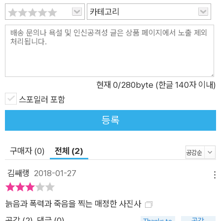
카테고리
현재
0
/280byte (한글 140자 이내)
스포일러 포함
등록
구매자 (0)
전체 (2)
김쌔랭
2018-01-27
메뉴
늙음과 폭력과 죽음을 찍는 매정한 사진사
공감 (
2
)
댓글 (0)