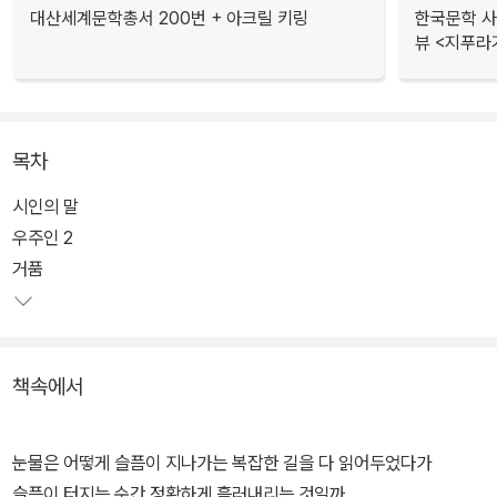
대산세계문학총서 200번 + 아크릴 키링
한국문학 사랑
뷰 <지푸라
목차
시인의 말
우주인 2
거품
책속에서
눈물은 어떻게 슬픔이 지나가는 복잡한 길을 다 읽어두었다가
슬픔이 터지는 순간 정확하게 흘러내리는 것일까.