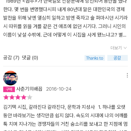
1989년 <곱추>가 한국일보 신춘문예에 당선되어 등단을 했다
한다. 몇 번을 변명했다시피 내게 80년대 말은 대한민국의 경제
발전을 위해 낮엔 열심히 일하고 밤엔 죽자고 술 퍼마시던 시기라
시 따위를 읽을 겨를 같은 건 애초에 없던 시기다. 그러니 시인의
이름이 낯설 수밖에. 근데 어떻게 이 시집을 사게 됐느냐고? 별
거 없다. 시집 뒤편에 달려 있는 <해설>을 오생근 씨가 썼다는
더보기
이유로 고민 없이 골랐다. 그러나 지금 독후감을 쓰기 위해, 천생
공감 (
7
)
댓글 (0)
평론가인 오 씨의 시집 해설 읽기는 미루어 두었다. 그의 해설을
읽는다면 김기택의 시에 관한 온전한 감상은 (그것이 비록 남루
할지언정) 절대 쓸 수 없다는 걸 알고 있기 때문이다. 평론가의 글
메뉴
은 자주 독자의 머릿속에 돌에 새겨놓은 관념으로 작용한다. 시집
사춘기의배꼽
2016-10-24
을 열면 나오는 첫 번째 시가 <우주인 2>이다.​ 우주인 2 몸무게
없는 몸으로 그는 검푸른 창공에 홀로 떠있습니다. 깊디깊은 허공
김기택 시집, 갈라진다 갈라진다, 문학과 지성사 1. 하나를 오랫
에 익사하여 온통 부력만 남은 무중력 하늘에 둥둥 떠다니고 있습
동안 바라보기는 생각만큼 쉽지 않다. 속도의 시대에 나의 어깨를
니다. 벌어진 입과 귓구멍 콧구멍에 무한을 가득 채운 채 끝없이
툭 치며 지나가는 경쟁자들의 거친 숨소리를 보내고 한 지점에 멈
투명한 공기에 매장되어 있습니다. 막힘없이 펼쳐진 하늘에게 목