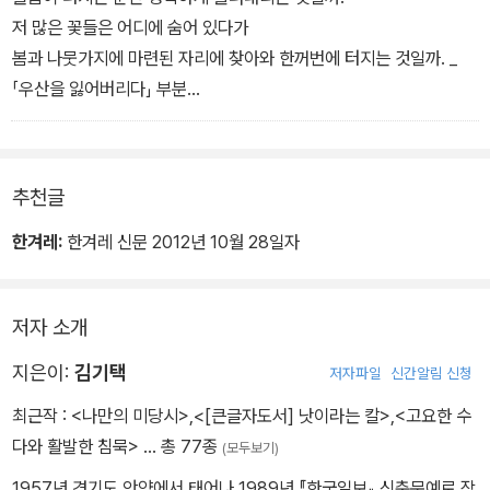
저 많은 꽃들은 어디에 숨어 있다가
봄과 나뭇가지에 마련된 자리에 찾아와 한꺼번에 터지는 것일까. _
「우산을 잃어버리다」 부분
여러 번 잘리는 동안
새 일자리 알아보다 셀 수 없이 떨어지는 동안
추천글
이력서와 면접과 눈치로 나이를 먹는 동안
얼굴은 굴욕으로 단단해졌으니
한겨레:
한겨레 신문 2012년 10월 28일자
〔……〕
일자리에 괴로움을 너무 많이 쓰지는 말게
저자 소개
치욕이야말로 절대로 잘리지 않는 안전한 자리라네 _「구직」 부분
지은이:
김기택
저자파일
신간알림 신청
나자마자 개로 굳어져 버린 개
최근작 :
<나만의 미당시>
,
<[큰글자도서] 낫이라는 칼>
,
<고요한 수
자신이 개임을 결코 의심한 적 없는 것 같은 눈을 가진 개
다와 활발한 침묵>
… 총 77종
(모두보기)
〔……〕
개 안에서 나오지 못하는 개와
1957년 경기도 안양에서 태어나 1989년 『한국일보』 신춘문예로 작