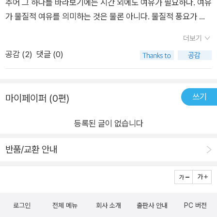
추어 그 하나를 바라보기에는 시간 외에도 여유가 필요하다. 여유
졸리고 숨구멍 막히고 팔다리 결박되어 우주 쓰레기들과 함께 떠
가 물질적 여유를 의미하는 것은 물론 아니다. 물질적 풍요가 정
돌고 있습니다. 놀란 입을 벌리고 눈을 허옇게 뒤집고 있는 공포
신적 풍요로 반드시 이어지지 않듯이 물질적으로 가난해도 풍요
는 아직도 우주선에서 조난당하고 있는 중입니다. 영혼과 천연 방
더보기
로운 사랑을 하는 커플을 많이 보았다. 고등학생, 대학생 때 대부
부제가 배합된 우주 공기는 오래 묵은 미라를 칭칭 감아 하늘 높
공감 (
2
)
댓글 (0)
분 우리들은 경제적으로 가난했지만 마음은 지금보다 부유했다
이 별처럼 띄워놓고 있습니다. 시집을 발간한 시점이 2012년. 난
고 생각한다. 시청역에 내려 덕수궁과 정동길을 걸으면 악취나는
이 시를 읽으며 송구하면서도 섬뜩하게도 김민정의 시집 《아름답
은행열매도 내 앞과 옆에 놓인 사랑의 눈빛으로 다 덮을 수 있었
고 쓸모없기를》에 든 시 <곡우>, 이날 비가 오면 풍년이 든다는
쓰기
마이페이퍼 (0편)
다. 2. 「곱추」「소」등 한 사물을 오랫동안 바라보기의 최고봉 가
24절기 중 여섯 번째 절기인 곡우穀雨와, 2014년 곡우를 즈음
운데 한 사람이 김기택 시인이다. 김사인 시인의 말씀처럼 ‘해부
해 사고가 난 세월호 사건을 애도하기 위한 哭의 비, 곡우哭雨를
등록된 글이 없습니다
학적 시선과 미시적 관찰’이 시의 조제원리다. 설득하는 방식이
중의한 시 <곡우>가 떠올랐으며, 다시 강조하건데 송구하면서
아닌 객관적으로 보여주는 방식으로 시를 엮어 나가기 때문에 누
반품/교환 안내
도 섬뜩하게도 세월호 안에 갇힌 채 익사한 넋들을 떠올리고 말았
구나 읽고 공감하기 좋은 시들이 많다. 그렇다고 가벼운 것은 아
다. 제목이 <외계인>이고 외계인이 익사한 공간이 검푸른 창공,
니다. ‘죽음, 노년’을 다루는 시가 많고 풍자를 통해 사회비판적인
그것도 “투명한 공기에 매장된 창공”일 뿐, 사실 우주의 투명한
작품도 있다. 시 읽기의 초심자부터 난해한 관념과 어지러운 수사
공간들과 물속, ‘매장된 곳’과 ‘세월호 내부’는 적어도 비슷하거나
에 갇힌 중급자 이상의 독자도 자꾸 들쳐보게 만드는 시집이다.
같은 개념이니 이 시를 읽고 이리 생각한 독자는 분명히 나 한 명
로그인
전체 메뉴
회사 소개
출판사 안내
PC 버전
- 넥타이 10-11쪽 (김기택) 목이 힘껏 천장에 매달아 놓은 넥타