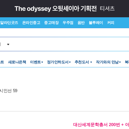
알라딘굿즈
온라인중고
중고매장
우주점
음반
블루레이
커피
서
스트
새로나온책
이벤트
정가인하도서
추천도서
작가와의 만남
북
시인선 59
대산세계문학총서 200번 + 