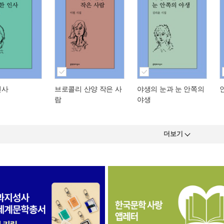
인사
브로콜리 산양 작은 사
야생의 눈과 눈 안쪽의
람
야생
더보기