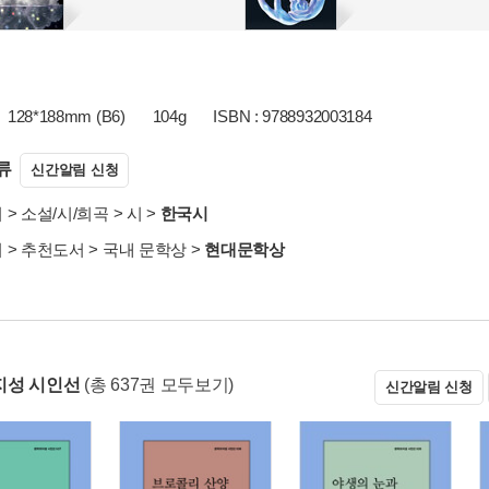
128*188mm (B6)
104g
ISBN : 9788932003184
류
신간알림 신청
서
>
소설/시/희곡
>
시
>
한국시
서
>
추천도서
>
국내 문학상
>
현대문학상
지성 시인선
(총 637권 모두보기)
신간알림 신청