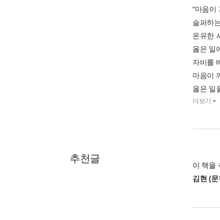
“마음이
슬퍼하는
온유한 
옳은 일
자비를 
마음이 
옳은 일
더보기
추천글
이 책을 
김현 (