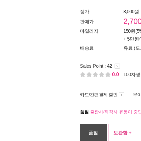
정가
3,000원
2,70
판매가
마일리지
150원(5
+ 5만원
배송료
유료 (도
Sales Point :
42
0.0
100자평(
카드/간편결제 할인
무이
품절
출판사/제작사 유통이 중단
품절
보관함 +