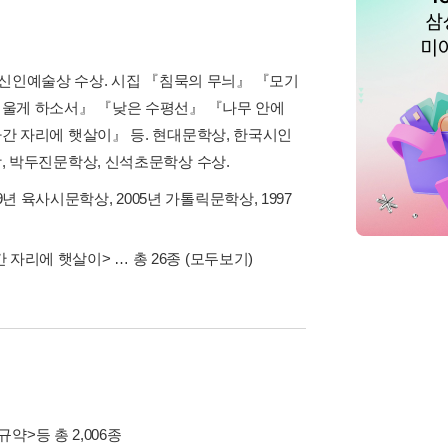
부 신인예술상 수상. 시집 『침묵의 무늬』 『모기
 울게 하소서』 『낮은 수평선』 『나무 안에
간 자리에 햇살이』 등. 현대문학상, 한국시인
, 박두진문학상, 신석초문학상 수상.
9년 육사시문학상, 2005년 가톨릭문학상, 1997
간 자리에 햇살이>
… 총 26종
(모두보기)
규약>
등 총 2,006종