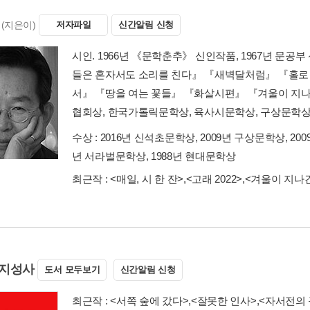
(지은이)
저자파일
신간알림 신청
시인. 1966년 《문학춘추》 신인작품, 1967년 문공
들은 혼자서도 소리를 친다』 『새벽달처럼』 『홀로
서』 『땅을 여는 꽃들』 『화살시편』 『겨울이 지나
협회상, 한국가톨릭문학상, 육사시문학상, 구상문학상
수상 :
2016년 신석초문학상, 2009년 구상문학상, 200
년 서라벌문학상, 1988년 현대문학상
최근작 :
<매일, 시 한 잔>
,
<고래 2022>
,
<겨울이 지나
지성사
도서 모두보기
신간알림 신청
최근작 :
<서쪽 숲에 갔다>
,
<잘못한 인사>
,
<자서전의 