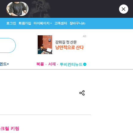
로그인
회원가입
마이페이지
고객센터
장바구니
(0)
펀드
북플
서재
투비컨티뉴드
창작플랫폼
투비컨티뉴드
아크릴 키링