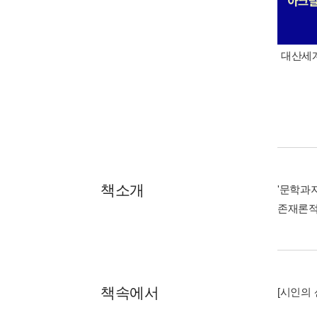
대산세계
책소개
'문학과
존재론적
책속에서
[시인의 