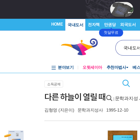
HOME
전자책
만권당
외국도서
국내도서
첫달무료
국내도
분야보기
오뒷세이아
추천마법사
베
소득공제
다른 하늘이 열릴 때
문학과지성 
|
김형영
(지은이)
문학과지성사
1995-12-10