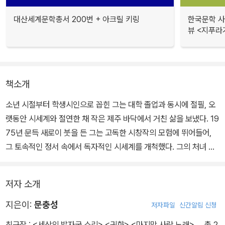
대산세계문학총서 200번 + 아크릴 키링
한국문학 사랑
뷰 <지푸라
책소개
소년 시절부터 학생시인으로 꼽힌 그는 대학 졸업과 동시에 절필, 오
랫동안 시세계와 절연한 채 작은 제주 바닥에서 거친 삶을 보냈다. 19
75년 문득 새로이 붓을 든 그는 고독한 시창작의 모험에 뛰어들어,
그 토속적인 정서 속에서 독자적인 시세계를 개척했다. 그의 처녀 시
집 『제주 바다』 속에 잠재한 또 다른 진한 설움은 우리의 내면을 깊이
사로잡을 것이다.
저자 소개
지은이:
문충성
저자파일
신간알림 신청
최근작 :
<세상의 발자국 소리>
,
<귀향>
,
<마지막 사랑 노래>
… 총 2