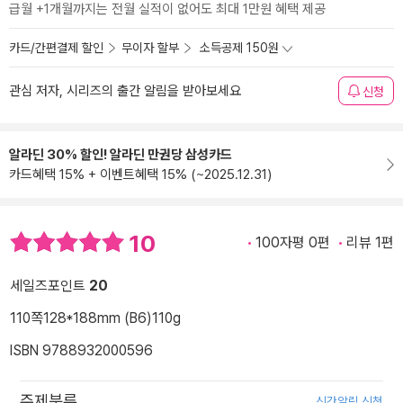
급월 +1개월까지는 전월 실적이 없어도 최대 1만원 혜택 제공
카드/간편결제 할인
무이자 할부
소득공제 150원
관심 저자, 시리즈의 출간 알림을 받아보세요
신청
알라딘 30% 할인! 알라딘 만권당 삼성카드
카드혜택 15% + 이벤트혜택 15% (~2025.12.31)
10
100자평 0편
리뷰 1편
세일즈포인트
20
110쪽
128*188mm (B6)
110g
ISBN 9788932000596
주제분류
신간알림 신청