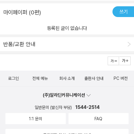
은 국내에 있는 유명 시집시리즈들이 초기에 출판한 시인들의 후속작
쓰기
마이페이퍼 (0편)
품들을 전속과 같이 연달아 출판하고 있다는데 생각이 미쳤다. 그러
면 문지사 것부터 한번 훓어 보리라. 문지사 시집을 좋아하지만 대학
등록된 글이 없습니다
시절부터 읽었던 몇명의 시인들 작품집만 집중해서 읽었을 뿐 그 대
상을 넓힐 생각을 못했다. 이 시집이 당시의 목록에 없었으므로 문충
반품/교환 안내
성 시인의 작품을 보기도 처음이다.한마디로 탄성이 나왔다. 잘쓴 시
라는 것은 바로 이런거구나.책의 겉표지 뒷면에 시인에 대한 소개에
소년 시인으로 이름이 높았으나 한동안 작품을 발표하지 않았다고 씌
여 있다. 그는 자신의 재능을 드러내지 않으며 이 시집에 담긴 모든
로그인
전체 메뉴
회사 소개
출판사 안내
PC 버전
감정들을 경험했으리라. 그 감정의 농축액. 이 시집을 내놓을 때 시인
의 나이가 40대 초반쯤으로 계산된다. 그 나이에 그는 벌써 성숙한
(주)알라딘커뮤니케이션
정신과 감정의 깊이를 지니고 있다. 그리고 그걸 유려한 언어로 표현
하는 능력까지 지니고 있다. 제주도 바닷가에서 한바탕 바람을 맞고
1544-2514
일반문의 (발신자 부담)
온 기분이다.
1:1 문의
FAQ