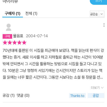
쓰기
마이리뷰
구매자 (1)
전체 (1)
메뉴
물음표
2004-07-14
70년대에 출판된 이 시집을 최근에야 보았다. 책을 읽는데 편식이 강
했다는 증거. 새로 이사를 하고 지하철로 출퇴근 하는 시간이 10여분
밖에 안되면서 그 시간을 활용하는 방법으로 시집을 들고 다니고 있
다. 10분은 그냥 멍청히 서있기에는 긴시간이지만 스토리가 있는 책
을 읽에는 너무 짧은 시간이다. 그동안 시보다는 소설 등 장문을 선호
했는데 시를 가까이하게되는 기회가 되어서 좋다. 처음에는 그동안
더보기
보관하고 있던 옛날 시집들을 읽었다. 문지사 시집으로 나온 이성복
공감 (
1
)
댓글 (0)
씨 시집을 몇권 읽으면서 시간이 지남에 따라 그 시인의 생각이 바뀌
고 스타일이 바뀌고 있는 것을 한눈에 볼 수 있었다. 문지사나 창비 같