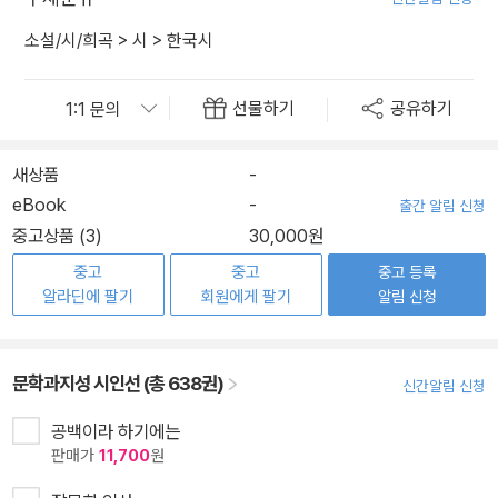
소설/시/희곡
>
시
>
한국시
선물하기
공유하기
새상품
-
eBook
-
출간 알림 신청
중고상품 (3)
30,000원
중고
중고
중고 등록
알라딘에 팔기
회원에게 팔기
알림 신청
문학과지성 시인선 (총 638권)
신간알림 신청
공백이라 하기에는
판매가
11,700
원