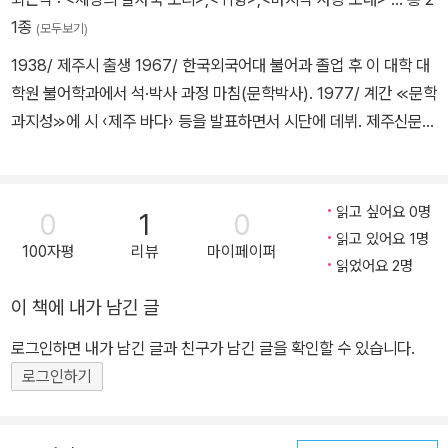
1종
(모두보기)
1938/ 제주시 출생 1967/ 한국외국어대 불어과 졸업 후 이 대학 대
학원 불어학과에서 석·박사 과정 마침(문학박사). 1977/ 계간 ≪문학
과지성≫에 시 ‹제주 바다› 등을 발표하면서 시단에 데뷔. 제주신문
문화부장, 제주대학교 인문대학 교수 역임. 제주대 명예교수. 한국불
어불문학회 이사, (사)민족문학작가회의 자문의원 역임. 주요 저서 목
록 시집 ≪제주 바다≫(문학과지성사, 1978) 시집 ≪수평선을 바라
읽고 싶어요 0명
0
1
0
보며≫(문장사, 1979) 민속서사시집 ≪자청비≫(문장사, 1980) 시
읽고 있어요 1명
100자평
리뷰
마이페이퍼
집 ≪섬에서 부른 마지막 노래≫(문학과지성사, 1981) 21인 신작시
읽었어요 2명
집 ≪꺼지지 않는 횃불로≫(창작과비평사, 1982) 시집 ≪바람 부는
이 책에 내가 남긴 글
아득한 날에≫(전예원, 1986) 시집 ≪내 손금에서 자라나는 무지개
≫(문학과지성사, 1986) 시집 ≪술래잡기≫(전예원, 1987) 시집 ≪
로그인하면 내가 남긴 글과 친구가 남긴 글을 확인할 수 있습니다.
낙법으로 보는 세상≫(문학사상사, 1988) 시집 ≪떠나도 떠날 곳 없
로그인하기
는 시대에≫(문학과지성사, 1988) 시집 ≪그러나 새벽은 아직도 어
둡구나≫(나남, 1988) 시집 ≪방아깨비의 꿈≫(문학과지성사, 199