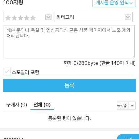
100자평
게시물 운영 원칙
0) 시집 ≪설문대할망≫(문학과지성사, 1993) 시집 ≪바닷가에서 보
낸 한 철≫(문학과지성사, 1997) 시집 ≪어쩌다 만난 우리끼리≫(탐
카테고리
라목석원, 1998) 저서 ≪프랑스의 상징주의 시와 한국의 현대시≫
(제주대출판사, 2000) 시집 ≪허공≫(문학과지성사, 2001) 시선집
≪그때 제주 바람≫(문학과지성사, 2003) 시집 ≪집과 길≫(도서출
판 각, 2003) 시선집 ≪슬픔 혹은 새에게≫(도서출판 각, 2003) 저
서 ≪보들레르를 찾아서≫(제주대출판사, 2003) 시집 ≪허공≫(문학
현재
0
/280byte (한글 140자 이내)
과지성사, 2007) 시집 ≪백년 동안 내리는 눈≫ (문학과지성사, 200
7) 시집 ≪빈 길≫(도서출판 각, 2008) 시집 ≪허물어버린 집≫ (문
스포일러 포함
학과지성사, 2011) 수상 1983/ 제주도문화상(예술부문) 2000/ 제
등록
주시민상(에술부문) 2001/ 오현문학상
구매자 (0)
전체 (0)
등록된 평이 없습니다.