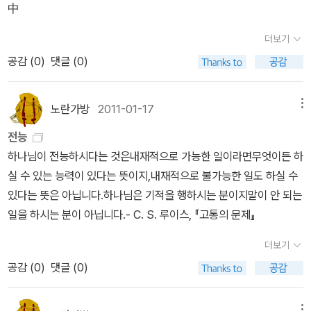
다. [오늘 우리에게 그리스도는 누구인가]를 물음으로실존적 신앙을
나의 마음이 오래 머물렀다. 그는 이 책에서 아들 ‘에릭’이 죽고 난 뒤
中
능하심과 선하심을 신뢰하고 그가 치료하시는 사랑의 손길을 거부하
무게]이다. 여러 곳에서 강의한 것을 모아놓은 것임에도 신학적이고
갈망했다. 좀더 현실적인 사람이 있다. 나치의 억압 속에서 어떤 것인
에 겪은 괴로운 감정을 조금은 절제해서 담아냈다. 아무래도 그의 지
지 않아야 합니다. 그가 부수거나 파괴하는 것은 우리를 부수거나 파
철학적인 사변이 깊이 배인 책이다. 시편 사색은 루이스의 신학자를
더보기
하나님을 대리하는 것인가를 고민하던 본회퍼는 여호수아처럼 칼을
적인 태도가 이런 글에서도 나타나는 느낌이다. 물론 저자는 아들의
괴하기 위함이 아닙니다. 우리를 사랑하시는 하나님과의 진정한 연합
능가하는 성경지식과 문학적 성향을 통해 풀어낸 역작이다. 결코 길
공감 (
0
)
댓글 (0)
들어 원수를 죽여야 한다는 결론 이르렀다. [저항과 복종]을 통해 무
빈자리를 마주하며 그것을 철학과 신학으로 애써 메우려하지 않는다.
을 원하신다면, 고통 이면에 거하시는 그분의 사랑을 받아들이시길
지 않는 두깨이지만 시편을 관통하는 그의 영적인 면를 보여준다. 네
엇이 진정으로 그리스도를 따르는 것이면 신앙인 다운 것인가를 생각
절제되었지만 솔직하면서도 애절하게 아들을 앞서 보낸 아버지의 슬
바랍니다. 아멘.#김영웅의책과일상출처: https://rtmodel.tistory.
가지 사랑... 영광의 무게 다음으로 추천하고 싶은 루이스의 신학적이
했다. 신정론이 현대화된 모습으로 다가온 것은 역시 해방신학이다.
픔과 허무함, 외로움을 적어 내려간다. 사랑이 크면 클수록 아픔이 얼
노란가방
2011-01-17
메뉴
com/695?category=751509 [흩 어 진 행 복 의 조 각 을 찾 아
고 철학적인 저서이다. 인간적인 사랑과 근본적으로 다른 하나님의
포스터모더니즘 시대를 대변하며 좀더 현실적인 통치를 갈구했던 남
마나 크고 깊어지는지를 절제된 그의 표현들을 통해 충분히 느낄 수
서]
아가페 사랑을 치밀한 논리와 명쾌한 서술로 풀어 낸다. [천국과 지옥
전능
미의 배고픈 사람들은 손에 총을 들고 육체적 해방을 추구했다.해방
있다. 이러한 저자의 괴로운 심정 외에도 특히 눈에 띄었던 건 다른 사
의 이혼] 역시 문학가 다운 루이스의 멋이 드러나는 멋진 책이다.
하나님이 전능하시다는 것은내재적으로 가능한 일이라면무엇이든 하
신학의 시작은 대체적으로 힘 없는 자, 소수자, 가난한 자, 억압 받는
람들의 적당한 위로가 얼마나 가벼웠고 그저 함께 눈물을 흘리는 이
[헤아려본 슬픔]은 고통의 문제 뒤에 찾아온 매우 인간적
실 수 있는 능력이 있다는 뜻이지,내재적으로 불가능한 일도 하실 수
자들에게서 시작된다. 그들이 직접개시하지는 않더라도 최소한 그들
웃이 얼마나 힘이 되었는지에 대한 저자의 따끔한 충고였다. 루이스
이고 사색적이며 개인적인 고백이다. 일생을 독신으로 살 것 같았던
있다는 뜻은 아닙니다.하나님은 기적을 행하시는 분이지말이 안 되는
때문에 시작된 것은 확실하다. 그들은 구원이 보수주의자들이 말하는
의 말처럼 슬픔을 겪는 사람이라면 누구나 주변 사람들과 피할 수 없
루이스는 말년에 암에 걸린 조이와 결혼식을 거행한다. 잠시 치유 된
일을 하시는 분이 아닙니다.- C. S. 루이스, 『고통의 문제』
플라톤적 영의 구원이 아니라고 말한다. 아리스트텔레스적인 육의 구
는 불편함을 느끼게 되는데 저자의 충고는 우리가 슬픔을 통과하는
듯 햇으나 결국 저 천국으로 떠나 보내야 했다. 어렵게 말하면 신정론
원이어야 한다고 생각했다. 아무리 영의 구원을 외친다 한다해도 육
이웃을 향하여 어떻게 대처해야 하는지를 분명하게 알려준다. 쉽게
더보기
이다. 그러나 실존적 인간의 고민이라고 해야 옳을 것이다. [피고석의
이 해방되지 않는다면 진정한 구원이 아닌 것이다. 그들은 근본적인
말하기보다 무거운 눈물을 흘릴 수 있는 것이 얼마나 귀한지...잘못 내
공감 (
0
)
댓글 (0)
하나님]은 국내에 새로이 번역된 책으로 루이스의 철학적 변증과 무
변화를 이끌어 내고 싶어했다. 사회와 법, 모든 부문에서 진정한 구원
딛은 ‘에릭’의 한 걸음이 아버지와 아들의 사이를 너무나 크게 갈라놓
신론의 어리석음을 폭로한다. [페렐란드라]는 우주론? 루이스를 통
을 갈망했다. [과정신정론]은 참 특이한다. 그들이 말하는 신은 인격
았다. 나에게도 아들이 셋이 있다. 아들과 함께하는 한 순간, 한 순간
해 듣는 하나님의 창조와 자연과학 이야기이다. [인간폐지]는 세번째
메뉴