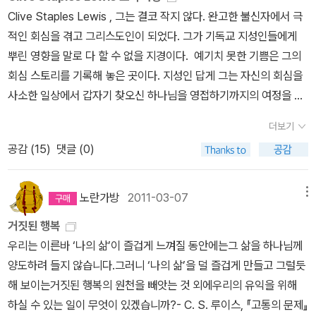
의 사건,자신 개인의 체험을 담아 [오두막]의 악몽을 풀어 나간다. 오
어서 하나님을 변론하려고 시도하지만 이 책은 달랐다. 이 세상에는
도 고난에 대한 깊이있는 통찰과 위로를 준다. 하여튼 그렇게 루케이
품고 자비로운 행동을 하게 된다는 데 있습니다.' 그러나 이런 고통의
Clive Staples Lewis , 그는 결코 작지 않다. 완고한 불신자에서 극
두막에서 살해당한 자신의 딸, 그 때 하나님은 무엇을 하셨을까?자신
누구도 하나님을 변론할 수 있는 사람이 없다는 것을 극중 곳곳에 흘
도를 입문하게 된다. 그 후로 다시 루케이도는 잊었다. 다시 제자훈련
선한 열매가 있음에도 불구하고, 고통을 겪으면서도 자신에게 주어진
적인 회심을 겪고 그리스도인이 되었다. 그가 기독교 지성인들에게
의 가장 소중한 존재를 잃어버린아버지의 눈물어린 회의와 절규가 담
리면서 가장 그럴듯해 보였던 변호사마저 사탄으로 표현했다. 고통당
을 받게 되면서 예수님처럼이 필독서가 되면서 루케이도와의 불가피
자유의지를 이용해 자신의 반역을 회개하지 않는 자들이 있습니다.
뿌린 영향을 말로 다 할 수 없을 지경이다. 예기치 못한 기쁨은 그의
겨있다. 신정론은 실존적 세상 속에서 어떻게 하나님의 존재를 인식
하는 이들 앞에서 함부로 말하지 말아야 하고 누구도 쉽게 신을 변호
한 만남을 갖는다. 이 책을 계기로 루케이도의 책 몇 권을 읽게 된다.
구속되지 못할 이들에겐 응보적 결과로 지옥이라는 장소가 기다리고
회심 스토리를 기록해 놓은 곳이다. 지성인 답게 그는 자신의 회심을
하고 바라보아야 하는 신학적 거대담론이다.신앙은 때로 우리가 가진
할 수 없다는 것을 이처럼 당혹스럽게 보여줄 수 있을까? 읽은 지 한
그 중의 하나가 '하나님은 너를 포기하지 않는다'와 '예수가 선택한 십
있습니다. '이들은 저주받은 자들로서 최후까지 반역에 성공한 자들
사소한 일상에서 갑자기 찾오신 하나님을 영접하기까지의 여정을 담
왜곡된 신앙을 깨고 참 하나님을 발견할 때 힘을 발휘한다. 우리는 어
달 정도가 된 것 같은데 여전히 여운이 남는 강력한 책! <나는 사랑하
자가'이다. 루게이도의 책은 한결같이 희망과 소망을 준다. 모호하고
이며, 영혼이 선에 이를 수 있는 유일한 길인 자기 포기의 영역에서 첫
았다. 이성을 넘어 찾아온 하나님 앞에 무릎꿇지 않을 수 없었다는 것
쩌면 거짓된 신앙에 갇혀 진정한 믿음의 세계로 들어가지 못할 수도
는 사람을 잃었습니다>. 니콜라스 월터스토프. 좋은씨앗아들을 앞서
더보기
기묘한 하나님의 성품과 섭리를 사랑과 격려라는 단어로 풀어 낸다.
단계조차 밟으려 하지 않을 사람들입니다. 그들은 스스로 요구한 무
이다. 완고한 무신론자를 뛰어넘는 회심의 이유는 무엇일까? 과연 지
있다는 것을 인정해야 한다.이미 기독교 고전이 되어버린 책이다. 찰
보낸 한 개혁주의자의 ‘애가’다. 이번에 책을 읽으면서 새롭게 알았는
공감 (
15
)
댓글 (0)
자기애적 교만이 아닌 하나님의 희망 안에서 자신을 소중히 여기라는
서운 자유를 영원히 누린 결과 자아의 노예가 됩니다. 그러나 축복받
성인도 회심이 가능할까? 많은 질문에 답을 주는 책이다. 루이
스쉘던의 [예수님이라면 어떻게 하실까]는 갑자기 찾아온 진짜 예수
데 한국의 모 일간지와 이런 인터뷰를 했더라. “세월호 희생자 가족들
충고를 받는다. 그래서 더욱 힘이 난다. 루케이도에게 매료된 두번째
은 자들은 영원히 순종에 무릎을 꿇음으로써 영원무궁토록 자유롭고
스는 신학자는 아니다. 그러나 신학자를 능가하는 영적인 통찰력을
님을 어떻게 대해야 할지를 물으면서 시작된다. 내가 만들어낸 신이
에게 ‘슬픔에서 벗어나라’고 얘기하지 마라. ‘괜찮다’고도 마라. 그들
이유는 그의 동화다. 어린이 동화인 <너는 최고의 작품이란다>를 읽
더 자유로운 존재가 됩니다.' 끊임없이 자기 드림을 실행함으로써 하
가지고 있었다. 다음의 세 책은 그것을 증명해 준다. 순전한 기독교는
노란가방
2011-03-07
메뉴
아닌 진짜 예수님은 어떻게 하셧을까를 물어야 한다. 그것이 진정한
은 절대 괜찮지 않다...자녀가 몇 명이냐는 물음에 나는 그 질문을 받
고 있으면 나의 존재에 자부심이 생긴다. <작은 도토리 속 커다란 참
나님과의 연합을 이루게 됩니다. 그리고 그 곳이 바로 천국인 것입니
이미 20세기 최고의 책으로 인정받은 바 있는 책이다. 기독교의 교리
신앙인의 모습이기 때문이다. 하나님의 통치에 대한 물음은 오래 되
을 때마다 다시 고통스러워졌다... ‘(사고 당한 아이를 빼고) 4명이라
거짓된 행복
나무> 역시 작지만 커다랗게 자랄 꿈을 이야기 한다. 루케이도의 책
다.타락으로 악해진 인간을 치료하시려는 하나님의 사랑의 손길이 스
들을 단순하면서도 명쾌하고 서술하고 있다. 스크루테이프의 편지는
었다. 악의 만연하는 이 세상 속에서 하나님은 어떻게 통치하실까?
고 답해야 할지, 5명이라고 답해야 할지 몰라서였다’. 그는 사람들이
우리는 이른바 ‘나의 삶’이 즐겁게 느껴질 동안에는그 삶을 하나님께
을 읽고 있으면 마음이 잔잔해지고 감동이 밀려 온다. 각박한 세상에
치는 곳에 인간의 고통이 발생합니다. 루이스에 의하면, '고통은 모든
인간안애 내재된 악을 우화처럼 그려낸다. 마지막 고통의 문제는 젊
고대나 지금이나 모든 사람들은 이것을고민했고 답을 하려고 노력했
‘자식이 4명이나 더 있지 않느냐’고 했지만 위로가 아니라 더 큰 고통
양도하려 들지 않습니다.그러니 ‘나의 삶’을 덜 즐겁게 만들고 그럴듯
서 소소한 일상의 은혜를 체험할 수 있다.
악 중에 유일하게 살균 소독된 악입니다. 고통에는 그 본성상 증식하
은 루이스의 비판력과 통찰력이 스며있는 철학적인 책이다. 악이 무
다. 시에서 루이스의 [고통의 문제]는 좀더 신학적이고 이지적인 접근
을 가져다주었다...자녀는 가게에서 아무 때나 구입할 수 있는 구슬이
해 보이는거짓된 행복의 원천을 빼앗는 것 외에우리의 유익을 위해
는 성향이 없으므로 고통이 끝났다면 자연스럽게 기쁨이 뒤따라오게
엇인가에 대한 그리스도인의 질문에 답한 것이다. 그러나
법을 사용한다. 위르겐 몰트만은 희망의 신학자 다운 주제로 다가섰
아니다” 짧은 인터뷰였지만 그의 ‘애가’를 읽고 나서인지 그의 말에
하실 수 있는 일이 무엇이 있겠습니까?- C. S. 루이스, 『고통의 문제』
되어 있습니다.' 그러므로 고통을 마주하게 될 때 우리는 하나님의 전
나의 개인적인 소견으로는 가장 루이스 답고 명쾌한 저서는 [영광의