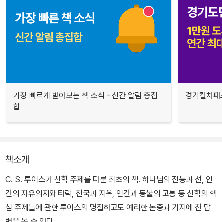
가장 빠르게 받아보는 책 소식 - 신간 알림 총집
경기컬처패스
합
책소개
C. S. 루이스가 신학 주제를 다룬 최초의 책. 하나님의 전능과 선, 인
간의 자유의지와 타락, 천국과 지옥, 인간과 동물의 고통 등 신학의 핵
심 주제들에 관한 루이스의 명철하고도 예리한 논증과 기지에 찬 답
변을 볼 수 있다.