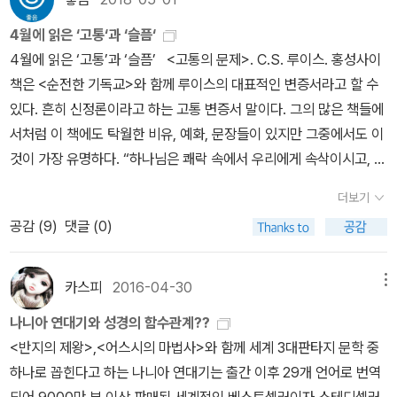
을 기초로 하고 있기 때문입니다.하나님의 선함은 사람들에게 너무나
4월에 읽은 ‘고통‘과 ‘슬픔‘
많이 오해되어져 왔습니다. 루이스는 이 부분에서 '오늘날 하나님의
4월에 읽은 ‘고통’과 ‘슬픔’ <고통의 문제>. C.S. 루이스. 홍성사이
선함은 거의 예외 없이 사랑이 많다는 뜻으로 이해되고 있다'고 말하
책은 <순전한 기독교>와 함께 루이스의 대표적인 변증서라고 할 수
면서 문제를 하나 제기하는데, 그것은 '우리 대부분이 이 문맥의 사랑
있다. 흔히 신정론이라고 하는 고통 변증서 말이다. 그의 많은 책들에
을 친절로 이해'하기 때문이라고 합니다. 그러나 기독교의 사랑은 단
서처럼 이 책에도 탁월한 비유, 예화, 문장들이 있지만 그중에서도 이
순한 친절을 넘어서는 것입니다. '기독교에서 하나님이 인간을 사랑
것이 가장 유명하다. “하나님은 쾌락 속에서 우리에게 속삭이시고, 양
하신다는 말은 우리에게 무관심한 나머지 사심 없이 우리의 복지에
심 속에서 말씀하시며, 고통 속에서 소리치십니다. 고통은 귀먹은 세
신경 쓰신다는 뜻이 아니라, 두렵고도 놀라우며 참된 의미에서 우리
더보기
상을 불러 깨우는 하나님의 메가폰입니다.” 루이스는 본서에서 내내
를 사랑의 대상으로 삼으셨다는 뜻입니다. 꾸벅꾸벅 졸면서 여러분이
공감 (
9
)
댓글 (0)
고통이 사람들의 인생, 특별히 신자들의 인생에 하나님께 가까이 갈
그 나름대로 행복해지기를 바라는 연로한 할아버지의 인자함이나 양
수 있는 유의미한 역할을 한다고 말한다. 물론 이러한 주장은 전혀 새
심적인 치안판사의 냉담한 박애주의, 손님 대접에 책임감을 느끼는
로운 것이 아니다. 기독교 역사 내내 있었던 주장, 아니 구약 성경에서
카스피
2016-04-30
메뉴
집주인의 배려로서가 아니라, 소멸하는 불로서, 세상을 창조해 낸 사
부터 오랜 시간 있어왔던 주장이니까. 그러나 <고통의 문제>가 다른
랑으로서, 작품을 향한 화가의 사랑처럼 집요하고 개를 향한 인간의
나니아 연대기와 성경의 함수관계??
신정론보다 특별한 건 루이스가 지니고 있는 천재적인 언어 사용과
사랑처럼 전제적이며 자식을 향한 아버지의 사랑처럼 신중하고 숭고
<반지의 제왕>,<어스시의 마법사>와 함께 세계 3대판타지 문학 중
더불어 고통(을 당하는 사람)을 대하는 그의 태도에 있다. 루이스는
하며 남녀의 사랑처럼 질투할 뿐 아니라 꺾일 줄 모르는 철두철미한
하나로 꼽힌다고 하는 나니아 연대기는 출간 이후 29개 언어로 번역
이 책을 쓰기 전에 이미 아버지, 어머니와 같이 사랑하는 이와 적지 않
사랑으로서 여기 계십니다.'인간이 선하다면 위와 같이 하나님의 전능
되어 9000만 부 이상 판매된 세계적인 베스트셀러이자 스테디셀러