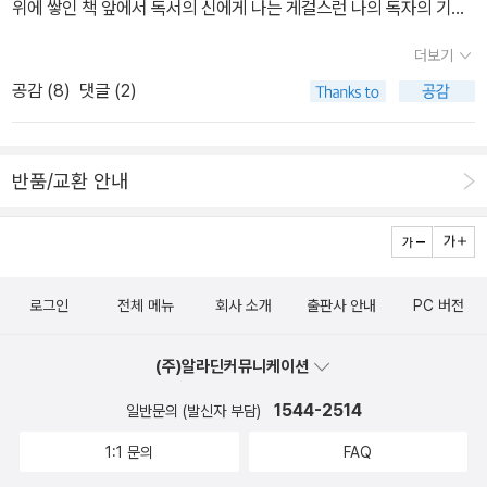
인간의 문제이다. 본회퍼는 [나를 따르라]를 통해 기독교인들이 어떻
위에 쌓인 책 앞에서 독서의 신에게 나는 게걸스런 나의 독자의 기도
수 있었을까? 루이스 스스로가 실패했다고 답한다. 스스로 슬픔을 어
게 살아가야 하는 것인가를 실존적으로 질문한다.신정론은 곧 '하나
를 드린다. '오늘도 우리에게 일용할 굶주림을 주시옵고.''(<몽상의 시
떤 지도와 같이 그려볼 수 있다고 생각했으나 정작 써보니 슬픔은 역
더보기
님의 섭리'라는 신학적인 주제로 돌아가야 한다. 인간의 이해를 뛰어
학> 김현 옮김, 홍성사, 1978)2. 단 하루, 책 속 등장 인물의 삶을 살
사서와 같아서 쓰면 쓸수록 그녀에 대한 생각이 걷잡을 수 없이 뻗어
공감 (
8
)
댓글 (2)
넘어 온 우주를 통치하시는 보이지 않는 하나님을 볼 수 있는 통찰력
수 있다면 누구의 삶을 살고 싶으세요?: 프리모 레비의 아우슈비츠
나간다고 고백한다. 슬픔은 정해져 있는 어떤 것이 아니라 과정이라
을 가져야 한다. [십자가와 칼]은 교회가 권력과 힘이 아닌 사랑과 섬
기록인 <이것이 인간인가>. 죽음을 앞두고 단테의 <신곡>을 이태리
는 뜻이다. 그리고 그러한 과정을 자세히 보니 처음에는 큰 파도가 치
김으로 세상을 지배해야 한다고 주장한다. 힘의 논리가 아닌 사랑의
어와 불어로 주고 받은 레비와 프랑스 청년이진정한 '인간'이라는 생
는 것 같다가 점점 잠잠해지는 것 같았다. 너무나 허무한 시간을 어찌
반품/교환 안내
원리가 교회의 주된 원리가 되어야 한다는 것이다. 십자가는 예수 그
각을 한다.3. 읽기 전과 읽고 난 후가 완전히 달랐던, 이른바 ‘낚인’ 책
보내야 할지 몰랐고 다른 사람들을 어떻게 쳐다봐야 할지 모를 정도
리스도의 죽음이다. 죽지 않았다면 싸웠을 것이다. 십자가는 결국 우
이 있다면?: 이광주의 <아름다운 지상의 책 한 권>. 시종일관 별스런
로 괴로워하던 루이스는 점점 그녀가 자신을 얼마나 사랑했는지를 또
리가 세상을 어떻게 바라 보아야 하는가에 대한 진정한 답이다. 본회
얘기가없는 책이다.정민의 <미쳐야 미친다>. 제목에 낚였다 후회하
렷하게 기억한다. 뿐만 아니라 그녀가 주안에서 평안했다는 것을 믿
퍼는 [나를 따르라]에서 '우리는 죽기 위해 부름을 받았다'고 못 박는
느라 미칠 뻔 했다. 4. 표지가 가장 예쁘다고, 책 내용과 잘 어울린다
으며 흔들렸던 그의 믿음을 바로 잡는 것처럼 보이기도 한다. 글 중간,
로그인
전체 메뉴
회사 소개
출판사 안내
PC 버전
다. 죽기 싫은 자는 진정한 기독교인도 예수의 제자도 아니다. 그는 거
고 생각하는 책은?: C.S.루이스의 <우리가 얼굴을 찾을 때까지>. 김
중간에 고통과 사랑에 대한 뛰어난 통찰을 엿볼 수 있는 건 아무래도
짓말 쟁이며, 사기꾼에 불과하다.
원숙 화백이 루이스의 이 소설을 읽고 그린 그림이라는데 내용과 어
루이스의 책에서 누릴 수 있는 특권이 아닐까 싶다. “사별이 사랑하는
(주)알라딘커뮤니케이션
울려 소설의 의미를 뜻 깊게 해주었다.5. 다시 나와주길, 국내 출간되
연인의 자연스러운 과정 중 하나”라는 말과 “남자와 여자가 서로 몸
길 학수고대하고 있는 책이 있다면?: 조지프 콘라드를 다룬에드워드
을 섞으며 원래의 남자와 여자가 아닌 하나님께서 작정하신 아름다운
1544-2514
일반문의 (발신자 부담)
사이드의 박사 논문(Edward W.Said, <Joseph Conrad and the
형상으로 변해간다”는 말은 특히 기억에 남는다. 루이스의 다른 책에
1:1 문의
FAQ
Fiction of Autobiography>, Columbia Univ. Press, 2007).과
서 경험할 수 없는 특별한 그의 감정 – 분노, 슬픔, 외로움, 사랑 –을