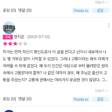
락도 가능하지 않으신가 싶다. 우리를 로봇으로 만들지 않으셨다.그
더보기
책은 고통의 문제를 바로 다루기 위해 먼저 기독교의 기원을 살펴보
분의 형상과 같이 , 그리고 자아를 주심, 우리를 향한 사랑.신이라는
공감 (
0
)
댓글 (0)
고, 하나님의 전능하심과 선하심에 대한 깊은 이해를 돕는 설명에 이
분이 피조물을 존중해주심.그러함을 볼 때에 고통을 허락하심이 그저
어 인간의 악함과 타락에 대하여 고찰한 후, 마지막으로 고통의 의미
고통받게 하기위함이거나무능하셔서 사랑이 없으셔서 그러시는것이
를 풀어주고 있습니다. 비록 술술 읽히진 않지만, 텍스트 속에 담겨있
메뉴
아니라는 것을,, 살아가다 보면 충분히 알 수 있을것이다. 성경에서도
는 그의 명징한 논리는 이를 이해한 독자의 마음을 시원케 해줄 것입
이렇게 말씀하고 계시지 않으신가 주 여호와의 말씀이니라 죽을 자가
한지은
2003-07-02
니다.루이스는 서론에서 '이 세상에서 벌어지는 사건들로부터 창조자
죽는 것도 내가 기뻐하지 아니하노니 너희는 스스로 돌이키고 살지니
의 선함과 지혜를 유추해 낸다는 것은 어느 시대에나 불합리한 일이
라 에스겔 18장 32절 말씀 그리고 욥기처럼 까닭없는 고난도 있는 것
작가는 먼저 자신이 평신도로서 이 글을 쓴다고 넌지시 내보여서 나
었을 것이며, 실제로 그런 일이 시도된 적 또한 한 번도 없었다'고 말
이다. 중요한 것은 하나님은 언제나 선하시며 사랑하시는 분이시라는
도 별 거부감 없이 시작할 수 있었다. 그러나 고통이라는 화두 자체가
하면서 피조물인 인간의 이해도에 한계를 설정합니다. 그럼에도 불구
것.. 그것을 영 원 히 잊지 않기를 바란다.
어려울 수 밖에 없었다. 왜 우리 인간은 아담으로 부터 물려받은 원죄
하고 기독교는 '우리 눈에 보이는 우주가 지혜롭고 선한 창조자의 작
속에서 고통받아야 할까? 나 같은 여자의 경우, 왜 주님은 출산의 고
품'이라고 믿어왔습니다. 그러므로 고통은 어쩌면 이성적인 한계에도
통을 주셨는지? 고통에 관해서는 여러가지 궁금한 것이 많았다. 그것
불구하고 우주와 생명의 기원이 창조라고 믿는 믿음을 가진 인간, 즉
이 이것이다. 라는 식의 해답을 주거나 하는 것은 아니지만 우리가 격
실제로는 날마다 고통스러운 세상을 경험하고 있음에도 불구하고 '궁
더보기
는 고통은 하나님으로 부터 불리하려고 할 때 즉 그에게서 독립하려
극적인 실재는 우리를 사랑하시는 의로운 존재'라고 믿는 사람들인
공감 (
0
)
댓글 (0)
고 하는 발버둥에서 시작되었다고 얘기한다.나의 고통을 잠깐 소개하
그리스도인들에게 의미를 가질 수 있으며 비로소 '문제'가 된다고 볼
자면, 나는 '기다림' 이라는 고통을 이기려고 발버둥 치며 살아가는 사
수 있습니다.그리스도인들에게 하나님의 전능하심은 불변의 진리입