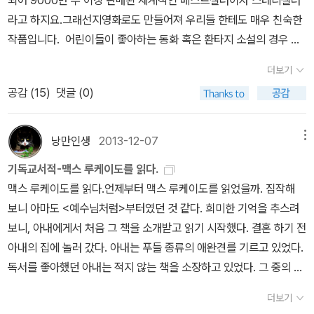
은 이별의 경험을 했고 전쟁도 경험했다. 고통이 현실이고 하나님의
하심과 선하심에 대해 별다른 이해가 필요치 않을 것입니다. 그러나
라고 하지요.그래선지영화로도 만들어져 우리들 한테도 매우 친숙한
부재를 강력하게 나타내는 것을 다른 사람들 못지않게 잘 알고 있다.
인간은 하나님의 전능하심과 선하심을 자기 유익의 수단으로 이해하
작품입니다. 어린이들이 좋아하는 동화 혹은 환타지 소설의 경우 표
고통에 대해 몇 마디 말하는 것이 크게 도움이 되지 않을 수 있다는 것
고 이용해버릴 만큼 악한 존재입니다. 인간의 전적 타락 교리를 동의
면적인 내용과 달리 독자들이 눈치채지 못하는 작가의 뜻밖의생각이
을 누구보다 잘 알고 있다는 뜻이다. 그렇기 때문에 루이스는 처음부
더보기
하지 않는 루이스에게조차 인간의 악함은 그의 변증의 기본 전제로
들어 있는 작품들이 상당히 많은데 그런 책들중의 하나가 바로 나니
터 이 책의 독자를 하나님의 선하심을 확실하게 아는 사람으로 한정
공감 (
15
)
댓글 (0)
깔려 있습니다. 그렇습니다. 전적 타락 교리를 받아들이건 말건 간에
아 연대기 입니다. 종교와 전혀 상관없어 보이는 판타지 소설인 나니
한다. 자신의 믿음 때문에 오히려 고통이 문제가 되는 사람들 말이다.
인간은 악함은 기정사실인 것입니다. 그리고 그 악함의 이유는 인간
아 연대기는 뜻밖에도 기독교와 상당히 밀접한 연관성을 가지고 있다
고통은 현실이지만 동시에 사람의 생각을 새롭게 하고 자라게 한다.
이 타락했기 때문이라는 교리에 들어 있습니다. 즉, 하나님이 처음부
고하는군요.한국의 독자들은 잘 몰랐겠지만 저자 C.S 루이스는 시인
낭만인생
2013-12-07
메뉴
고통은 분명 역설을 가지고 있다. 루이스는 이 책에서 그것을 잘 드러
터 그렇게 만드셨기 때문이 아니라 인간이 자유의지를 오용하여 스스
작가 교수비평가 영문학자로 유명하지만 또한편으로 유명한 기독교
냈다. 고통가운데 하나님은 어디에 계시는가? 고통당하는 자와 함께
기독교서적-맥스 루케이도를 읽다.
로 이런 모습을 초래했다는 교리입니다. 이 부분에서 루이스는 '인간
변증가라고 합니다.그래선지 우리는 단순히 판타지작가로만 알고 있
하신다. 오래된 질문에 당연한 답 같지만 여기에는 분명 진리가 담겨
맥스 루케이도를 읽다.언제부터 맥스 루케이도를 읽었을까. 짐작해
의 타락은 단지 죄라는 획득형질을 얻은 사건에 불과한 것이 아니라
는 이분의 책중에는 기독교 관련서적이 많다고 하네요. 나니아 연대
있다. 독자는 이 책에서 루이스가 오래된 이 질문과 답을 어떻게 논증
보니 아마도 <예수님처럼>부터였던 것 같다. 희미한 기억을 추스려
하나님이 결코 만드신 바 없는 새로운 종이 죄로 인해 탄생한 것'이라
기를 읽다보면 기독교 관련 내용이 상당히 많다고 하는데 기독교인이
하고 표현하는지를 한 번 살펴보는 것만으로도 크게 유익할 것이다.
보니, 아내에게서 처음 그 책을 소개받고 읽기 시작했다. 결혼 하기 전
고 강조합니다. '인간은 하나의 종으로서 스스로 부패했으며, 따라서
아닌분들만 아니라 기독교인이라도모를 숨겨진 내용이 있습니다.나
<샴고로드의 재판>. 엘리 위젤. 포이에마신정론에 대해 몇 권의 책을
아내의 집에 놀러 갔다. 아내는 푸들 종류의 애완견를 기르고 있었다.
지금 이런 상태에 있는 우리에게 선이란 본질적으로 우리를 치료하며
니아 연대기에 주요하는 중요 인물중 하나가 용맹한 사자 아슬란 입
추천 받았다. 그중에서도 <샴고로드의 재판>은 눈에 띄었다. 무엇보
독서를 좋아했던 아내는 적지 않는 책을 소장하고 있었다. 그 중의 하
바로잡아 주는 선을 의미합니다.' 이처럼 우리를 치료하고 바로잡는
니다(여담이지만현대 아슬란은 폭망중이죠) 우리는 단순히 판타지
다 우선 작가가 노벨 평화상 수상자이며 홀로코스트를 경험한 <나이
나가 루케이도의 예수님 처럼이다. 이미 잘 알려진 책이기도 했고, 사
부분에서 고통이 실제로 역할을 하게 되는 것입니다.고난, 고뇌, 시련,
주인공으로만 알고 있는 사자왕 아슬란에 대해 저자는 한 꼬마 독자
더보기
트>의 작가 엘리위젤이었다. ‘이런 작가라면 적어도 신을 변론한다고
랑하는 여인이 부탁하니 읽을 수 밖에. 그렇게 이 책을 읽기 시작했지
역경, 곤란과 같은 의미인 고통은 하나님의 치료의 손길에서 인간에
가 물어본 아슬란의 다른이름에 무어냐는 질문에 다음과 같은 힌트로