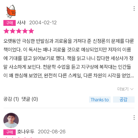
메뉴
사샤
2004-02-12
오랫동안 극심한 반발심과 괴로움을 가져다 준 신정론의 문제를 다룬
책이었다. 이 독서는 꽤나 괴로울 것으로 예상되었지만 저자의 이름
에 기대를 걸고 읽어보기로 했다. 책을 읽고 나니 잡다한 세상사가 정
말 사소하게 보인다. 천문학 수업을 듣고 지구상에 복작대는 인간들
이 꽤 한심해 보였던, 완전히 다른 스케일, 다른 차원의 시각을 얻었던
그런 경험과 비슷한 듯. 그 때의 경험은 물리적 스케일의 차이에서 온
더보기
것이었지만 이번 경험은 또 다르다. 낯선 차원의, 그러나 현실을 더 깊
공감 (
1
)
댓글 (0)
은 차원에서 떠받치는 실재를 느끼게 한다. 기독교의 독특성은 이 괴
로운 세상을 직시하되 좀더 견딜만하게 해준다는 데 있다는저자의 지
적이 남는다. 명불허전-저자에게 보내는 찬사
메뉴
호나우두
2002-08-26