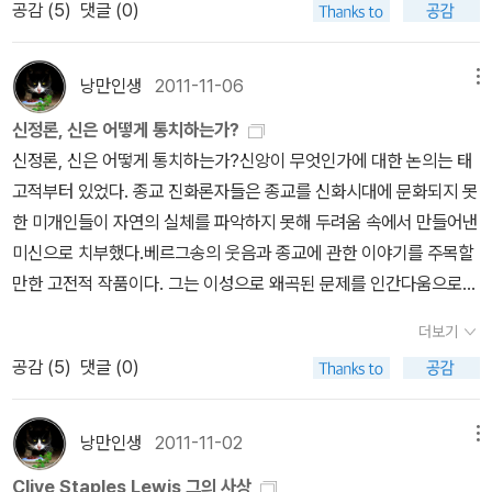
공감 (
5
)
댓글 (0)
함부로 말하진 않았겠지’라는 기대가 생겼다. 평소 희곡을 잘 읽지 않
만 별다른 감흥을 느끼지 못했다. 그 후, 수년의 시간이 흘러 첫아기를
게 필연적으로 나타날 수밖에 없는 현상입니다. 하나님은 인간이 선
대답을 줍니다.1.아슬란은 산타할아버지와 같은날 이 세상에 오셨고
아서인지 초반에는 조금 낯설었지만 주인공들이 겪은 엄청난 고통-
낳고 둘째 까지 연이어 낳았다. 사인 가족이 된 우리는 적지 않는 힘겨
해지고 행복하길 원하십니다. 이를 위한 유일한 방법은 피조물에게
2.자신을 가리켜 위대한 황제의 아들이고3.다른 사람의 잘못을 대신
학살과 집단 강간-이 알려지고 하나님을 피고에 세운다는 설정이 잠
운 시간을 보냈다. 재정적인 힘겨움과 사람들과의 관계가 악화되어
합당한 선이며, 그것은 곧 자신을 창조자에게 양도하는 것입니다. 인
낭만인생
2011-11-06
메뉴
해 자신을 내 주고 악한자들의 웃음속에죽고4.죽은뒤 되살아나고5.
시 지루할 뻔 했던 감정을 깨웠다. 재판이 진행될수록 욥기를 연상할
살아기가 척박했다. 누군가의 위로와 격려가 필요했지만 찾지 못했
간의 타락으로 인한 악함은 죄를 낳았고 그 상태는 자기중심적인 나
(새벽출정호의 마지막 부분에 나오듯)어린양이라고 불린다.라고 아
신정론, 신은 어떻게 통치하는가?
수 있었다. 그러나 결말은 욥기와 달랐다. 깜짝 놀랄만한 결과였다. 하
다. 그러다 책장에서 루케이도의 예수님처럼을 발견했다. 순간 예수
르시시즘입니다. '하나님의 치료가 우리에게 고통스러울 수밖에 없는
슬란에 대해 말해줍니다. 자 여기서 생각나는 분이 있는데 과연 누구
신정론, 신은 어떻게 통치하는가?신앙이 무엇인가에 대한 논의는 태
나님이 나타나시기는커녕 모두가 학살을 당하는 것을 암시하는 소음
님은 이런 상황 속에서 어떻게 하실까하는 생각이 불쑥 들어왔다. 애
이유는 우리가 너무나 오랫동안 자기 것으로 주장해온 의지를 되돌려
일까요???? 넵 바로 예수님입니다.판타지 소설의 탈을 쓰고 있지만
고적부터 있었다. 종교 진화론자들은 종교를 신화시대에 문화되지 못
으로 끝이 난다. 하나님을 멋지게 변론했던 자에게 모두가 속아 넘어
완견에게 뜯겨 한쪽이 떨어지고 오줌인지는 몰라도 물에 젖은 것도
드리는 일이 본질적으로 가혹한 고통이 될 수밖에 없기 때문입니다.'
나니아 연대기는 실로 성경의 말씀이 담겨 있는 책이라고 할 수 있네
한 미개인들이 자연의 실체를 파악하지 못해 두려움 속에서 만들어낸
가는 장면은 그리 새로울 것이 없었으나 고통에 몸서리치는 자들이
보였다. 지저분한 책이 영 내키지 않았지만 이것저것 고민할 사치는
루이스는 말합니다. '하나님은 쾌락 속에서 우리에게 속삭이시고, 양
요. ㅎㅎ 하지만 웬만큼 성경을 통독하신 분이 아니시라면 나니아 연
미신으로 치부했다.베르그송의 웃음과 종교에 관한 이야기를 주목할
결국엔 또 다시 고통에 휘말리다니! 처음에는 당혹스러웠다. 잠시 멍
부릴 수 없었다. 그렇게 루케이도와의 인연이 시작되었다. 고난을 통
심 속에서 말씀하시며, 고통 속에서 소리치십니다. 고통은 귀먹은 세
대기에 나온 내용이 과연 성경의 어떤 말씀과 일치할까궁금해 하실
만한 고전적 작품이다. 그는 이성으로 왜곡된 문제를 인간다움으로
해졌다가 이런 생각이 들었다. ‘섣불리 신을 변론하는 자들을 조롱하
해 거룩하게 하고자하는 하나님의 뜻이라는 이야기다. 주님은 있는
상을 불러 깨우는 하나님의 메가폰입니다.' 즉 '하나님의 메가폰으로
분들이 계실 것 같습니다나니아 연대기가 읽어주는 성경이란 책이 있
풀어내야 한다고 주장한다. 그러나 어떤 면에서는 베르그송의 종교는
는 것인가?’ 그런 의도도 있는 것 같다. 그러나 하나님을 재판에 세우
그대로 받아 주시지만 변화되길 원하신다는 단 한 문장으로 요약될
써 고통이 혹독한 도구라는 데에는 의심의 여지가 없지만, 그 고통은
더보기
는데 나나아 연대기속 이야기와 성경의 관련글을 재미있게 소개해 주
감정에 한발자국 더 가까운 것임에는 틀림없다.현대의 기독교가 외면
고 또 다른 학살이라는 설정에는 더 깊은 의미가 있었다. 고통은 현실
수 있다. 고난과 하나님의 뜻에 대한 책은 다음 책이 좋다.제럿드 싯처
반역한 인간에게 개심할 수 있는 유일한 기회를 제공해주는 역할도
공감 (
5
)
댓글 (0)
고있네요.판타지 소설과 성경을 한꺼번에 경험하실 분들은 한번 읽어
당하는 이유는 분명하다. 실존적이지 못하다는 것이다. 현실을 외면
이라는 것. 하나님은 분명 부재하는 것처럼 보인다는 것. 그리고 이점
의 책은 고난 속에서 하나님의 음성 듣는 법을 알려 준다. 루이스의
합니다.' '고통은 반항하는 영혼의 요새 안에 진실의 깃발을 꽂습니다.'
보셔도 좋으실것 같습니다.by caspi
하고 편견과 주입된 해석에 의거하여 현실을 도피하기 때문이다. 플
이 가장 중요해 보이는데, 인간의 존재와 저항 자체가 하나님의 선하
'헤아려본 슬픔'과 '고통의 문제'를 고통의 문제를 다른 시각에서 다룬
'고난으로 말미암아 온전케 하심'이라는 기독교의 교리는 예나 지금이
라톤적 이원론 종교는 결국 현실에서 도피하면 종교적 이데아를 꿈꾸
심을 역설적으로 증명한다는 점이다. 신정론을 다루는 다른 책들은
낭만인생
2011-11-02
메뉴
다. 고통의 문제는 변증서이고, 헤아려본 슬픔은 고백서이다. 고 옥한
나 언제나 유효한 진리입니다.'고통의 유익은, 고난 받는 당사자는 하
는 환상을 쫓아가게 된 것이다. 그러나 현실은 여전히 존재한다.실제
하나님의 선하심, 인간의 악함, 예수 그리스도의 고난을 어떻게든 엮
흠 목사님의 '고통에는 뜻이 있다'는 책은 설교를 책으로 엮은 것임에
나님의 뜻에 복종하게 되며 그의 고난을 목격한 사람들은 동정심을
Clive Staples Lewis 그의 사상