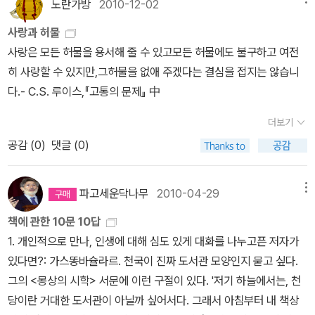
적 신이 아닌 하나의 에너지요 힘이라고 생각했다. 과정은 말 그대로
노란가방
2010-12-02
이 얼마나 소중한가. 감정 이입이 되어 책장 하나를 쉽게 넘길 수 없었
링크에 올려 놓은 탁월한 명저이다. 인간의 실존을 다루면서 신이 없
결론이 아닌 과정을 말한다. 진화론적 종교관을 가진 그들은 하나님
다. 한 사람의 슬픔을 읽으며 죽음, 슬픔, 이웃, 그리고 나를 생각해 볼
사랑과 허물
는 인간의 참상을 다룬다. 루이스는 작가이다. '나니아 연대기
의 신정론을 인간 역사의 흐름을 생각했으며, 계속하여 완전을 향하
수 있는 묵직한 시간을 가질 수 있었다. 안 그래도 4월이 되면 마음이
사랑은 모든 허물을 용서해 줄 수 있고모든 허물에도 불구하고 여전
시리즈'가 증명한다. 나니아 연대기가 신화적 배경을 깔았다면, [우리
여 나아가야 한다고 생각했다. 신정론의 왜곡은 구약의 틀에서 벗어
아픈데 더 무겁게 만든 그런 책이다. <헤아려본 슬픔>. C.S. 루이
히 사랑할 수 있지만,그허물을 없애 주겠다는 결심을 접지는 않습니
가 얼굴을 찾을 때까지]는 순수한 문학 작품으로서의 구도자의 삶을
나지 못하기 때문이다. 그 특별한 예가 '시오니즘'으로 불리는 육신적
스. 홍성사원서의 제목을 딱딱하게 붙여보자면 ‘하나의 관찰된 슬픔’
다.- C.S. 루이스,『고통의 문제』 中
보여준다. 루이스 자신이 가장 아끼는 소설이라고 부른 책이다. [개인
이스라엘을 추구하는 것이다. 구약적 바탕에서 이방인과 유대인은 결
정도가 될 수 있는데 번역하며 제목을 참 멋있게 붙였다. 루이스의 특
기도]는 기독교에 입교하려는 친구를 위해 기도에 대해 조언해준 것
코 섞일 수 없는 배타적 존재이다. 시오니즘에 의거하면 유대인들은
더보기
별한 러브스토리와 사별이야기는 이미 유명하다. 원래 이 책은 출판
들을 책으로 모았다. [기적]은 놀라운 책이다. 지성인들은 기적을 믿
육체적으로 구원을 받을 것이다. 그러나 이러한 왜곡된 해석은 유대
공감 (
0
)
댓글 (0)
될 것이 아니었다고 한다. 읽어보면 과연 이것이 루이스가 쓴 책이 맞
을까? 루이스는 그것을 염두에 두면서 기적은 충분히 일어날 수 있음
민족을 우등하고 특별한 존재로 만들고 나머지 사람들을 열등하거나
나 싶을 정도로 곳곳에 슬픔과 분노가 묻어난다. 독자가 보기에 어떤
을 강조한다. 마지막으로 [기쁨의 하루]는 루이스의 글들을 묵상집으
부정한 존재로 만들어 버린다. 민족우월주의는 결국 타민족을 죽여도
점에서는 흥미롭기도 하다.(슬픔 때문에 괴로워한 내용을 두고 흥미
로 만든 것이다. 이미 고인이 된 Clive Staples Lewis, 그의
파고세운닥나무
2010-04-29
메뉴
되는 해석의 틈을 만들어내었다. 미국의 보수진영이 전통기독교에 속
롭다고 하니 미안하기도 하다.) <고통의 문제>에서는 슬픔에 크게 가
책을 처음 접한 것을 불과 10년 정도 밖에 되지 않았다. 그러나 그가
한 이유도 여기에 있으며, 이스라엘을 전적으로 지원하는 이유도 바
책에 관한 10문 10답
치를 두지 않았던, 심지어 부정적인 뉘앙스를 비췄던 루이스가 슬픔
나에게 미친 영향을 말로 다할 수 없을 정도이다. 차분하면서도 지적
로 여기에 있는 것이다. 유대인이 되고 싶은 것이다. 기독교 이단 중의
1. 개인적으로 만나, 인생에 대해 심도 있게 대화를 나누고픈 저자가
에 취해 이리저리 비틀대는 것과 같은 모습이 놀라울 정도다. 또 한 가
인 그의 글들은 나로 하여금 기독교의 새로운 면을 보여 주었다. 문학
하나님 '세대주의'는 유대주의 육체적 구원을 확신한다. 그들은 천년
있다면?: 가스똥바슐라르. 천국이 진짜 도서관 모양인지 묻고 싶다.
지 놀라운 점이 있다. 그는 자신의 괴로움을 지극히 사적으로 쓸 때에
과 신앙을 함께 아울렀다는 점에서도 그는 충분히 인정 받아야 마땅
왕국 동안 유대인들이 다시 부활할 것이며 진정한 구약의 약속이 성
그의 <몽상의 시학> 서문에 이런 구절이 있다. '저기 하늘에서는, 천
도 감히 따라 하기 힘든 비유들과 표현들을 쏟아놓았다. 이런걸 보면
하다.
취될 것으로 착각한다. 자가당착이 아닐 수 없다. 신정론은 결국 다시
당이란 거대한 도서관이 아닐까 싶어서다. 그래서 아침부터 내 책상
서 역시 루이스는 루이스구나 싶었다. 무튼, 루이스는 슬픔을 헤아릴