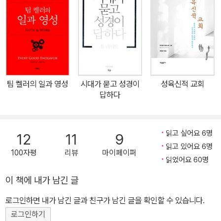
상에 생명을 주는 예배』(알렉산더 슈메만) 등을 번역하여 국내에 소
개했다. 그의 저서로는 『경이라는 세계』『교회의 시간』(복 있는 사람)
이 있다.
팀 켈러의 일과 영성
시대가 묻고 성경이
성육신적 교회
답하다
읽고 싶어요 6명
12
11
9
읽고 있어요 6명
100자평
리뷰
마이페이퍼
읽었어요 60명
이 책에 내가 남긴 글
로그인하면 내가 남긴 글과 친구가 남긴 글을 확인할 수 있습니다.
로그인하기