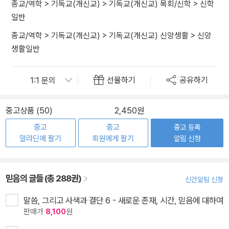
종교/역학
>
기독교(개신교)
>
기독교(개신교) 목회/신학
>
신학
일반
종교/역학
>
기독교(개신교)
>
기독교(개신교) 신앙생활
>
신앙
생활일반
선물하기
공유하기
중고상품 (50)
2,450원
중고
중고
중고 등록
알라딘에 팔기
회원에게 팔기
알림 신청
믿음의 글들 (총 288권)
신간알림 신청
말씀, 그리고 사색과 결단 6 - 새로운 존재, 시간, 믿음에 대하여
판매가
8,100
원