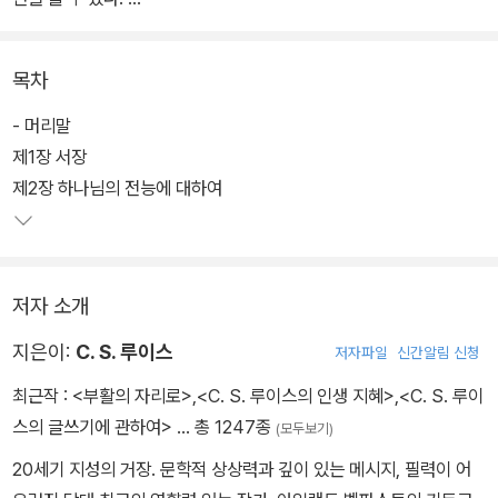
"하나님이 선하다면 자신이 만든 피조물들에게 완벽한 행복을 주고
목차
싶어할 것이며, 하나님이 전능하다면 그 소원을 성취시킬 수 있을 것
이다. 그런데 지금 피조물들은 행복하지 않다. 그러므로 하나님은 선
- 머리말
하지 않은 존재이거나 능력이 없는 존재, 또는 선하지도 않고 능력도
제1장 서장
없는 존재일 것이다."
제2장 하나님의 전능에 대하여
"하나님이 선하고 전능한 존재라면, 왜 자신의 피조물들이 고통을 당
하도록 허락하시는가?"
저자 소개
이것은 기독교인들이 수세기 동안 괴롭혀 왔던 고통에 대한 문제제기
지은이:
C. S. 루이스
저자파일
신간알림 신청
다. <고통의 문제>는 바로 이 지적 의문에 대해, 영국의 영문학자이
최근작 :
<부활의 자리로>
,
<C. S. 루이스의 인생 지혜>
,
<C. S. 루이
자 사상가요 비평가이면서 한때 확신에 찬 무신론자였던 C. S. 루이
스의 글쓰기에 관하여>
… 총 1247종
(모두보기)
스가 명징하고 강인한 신학적 답변을 시도한 책이다.
20세기 지성의 거장. 문학적 상상력과 깊이 있는 메시지, 필력이 어
"루이스는 자신을 '평신도'라고 했다. 그것은 거짓말이다!"로 시작하