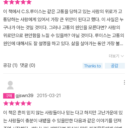
이 책에서 C.S.루이스는 같은 고통을 당하고 있는 사람의 위로가 고
통당하는 사람에게 있어서 가장 큰 위안이 된다고 했다. 이 사실은 누
구나가 아는 것일 것이다. 그러나 고통의 원인을 모른다면? 사람의
위로만으로 편안함을 느낄 수 있을까? 아닐 것이다. 루이스는 고통의
원인에 대해서도 잘 설명을 하고 있다. 삶을 살아가는 동안 가장 불합
리하다고 느끼는 일 중 하나는 도저히 고통을 받을만한 일을 저지르
더보기
지 않은 선한 사람이 고통에 힘겨워하는 모습을 볼 때 일 것이다. 왜
공감 (
1
)
댓글 (0)
이런 일이 일어날까 하는 의문을 누구나가 한번쯤은 가져보았을 것이
다. 루이스는 이점에 대해서도 아주 명쾌하게 그리스도인이라면 누구
나도 긍정할 수 있게 답을 내려놓았다. 그리고 무엇보다 이책이 감동
메뉴
적일 수 밖에 없는 이유는 루이스 그 자신이 이런 삶을 추구하고 실천
gjswn39
2015-03-21
했다는 점이다. 루이스의 전기를 읽어보면 알 수 있듯이 그는 위선적
인 삶을 살지 않았다. 그는 항상 기도와 성경 중심의 겸손한 삶을 살려
이 책은 흔히 믿지 않는 사람들이나 믿는 다고 하지만 고난가운데 있
고 노력했다. 이런 그의 노력이 그의 책에서 그대로 묻어나는 것이다.
는 사람들이 충분이 내뱉을 수 있을만한 다음과 같은 이야기를 던져
이책을 읽는 사람은 절대로 후회하지 않을 것이다. 루이스의 글을 읽