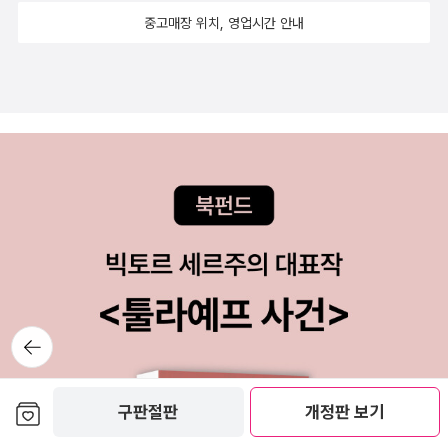
연 출간이 될까?아쉬운 대로 뒤의 책이라도 어떻게......(Edward W.
느낄 수 있는 이 책, 마음에 오래 남을 것 같다.
중고매장 위치, 영업시간 안내
Said, <The Pen and the Sword>, Consortium Book, 2010)
6. 책을 읽다 오탈자가 나오면 어떻게 반응하시는지요?: 아끼는 필자
나 출판사라면 게시판에 댓글을 달기도 함.아주 가끔.7. 3번 이상 반
복하여 완독한 책이 있으신가요?: 왕멍의 소설 <변신인형>과 C.S.
루이스의 <고통의 문제>. 삶이 괴로울 때 한 번씩 들춰보는 책들이
다.8. 어린 시절에 너무 사랑했던, 그래서 (미래의) 내 아이에게 꼭 읽
어주고 싶은 책?: 셀마 라게를뢰프의 <닐스의 신기한 모험>. 휴 로프
팅의 <돌리틀 선생 항해기>. 그 땐 이 여행들이 그리 즐거워 보였다.
9. 지금까지 읽은 책 가운데 가장 두꺼운(길이가 긴) 책은?: 문학과지
성사판 오승은의 <서유기>(전 10권), 홍명희의 <임꺽정>(전 10권).
권수로는 이노우에 다케히코의 <슬램덩크>(전 24권)가 최고다. 10.
뒤로가
이 출판사의 책만큼은 신뢰할 수 있다, 가장 좋아하는 출판사는?: 가
기
장 좋아하는 건 그렇고 에드워드 사이드의 선집을 출간하는 마티의
책을 좋아한다.
보관함담기
구판절판
개정판 보기