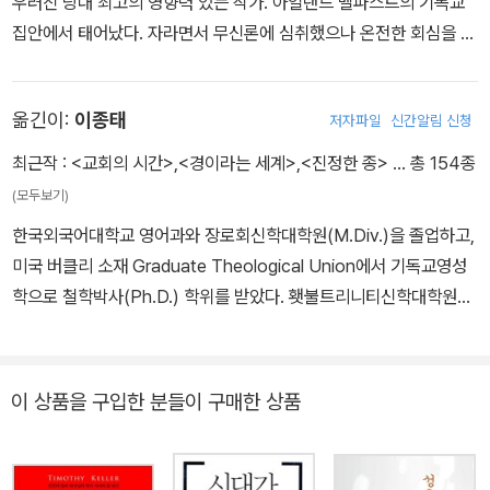
우러진 당대 최고의 영향력 있는 작가. 아일랜드 벨파스트의 기독교
는 아마존 독자서평처럼, 그는 자신을 아마추어라고 소개했지만 결코
집안에서 태어났다. 자라면서 무신론에 심취했으나 온전한 회심을 경
아마추어리즘에 머물지 않는 신학적 깊이를 <고통의 문제>를 통해
험하고 나서는 탁월하면서도 겸손한 기독교 사상가이자 작가로서 뛰
펼쳐 보였다.
어난 저작들을 남겼다. 오랜 기간 옥스퍼드대학교에서 영문학 교수를
옮긴이:
이종태
저자파일
신간알림 신청
지냈으며, 1954년부터 은퇴할 때까지 케임브리지대학교의 중세 및
르네상스문학 학과장으로 일했다. 40여 권의 저서로 다양한 독자와
최근작 :
<교회의 시간>
,
<경이라는 세계>
,
<진정한 종>
… 총 154종
만났으며, 지금도 수많은 새로운 독자의 손에 그의 작품이 들려지고
(모두보기)
있다. 현재까지 1억 부 넘게 판매되고 장편 영화로도 제작되어 전 세
한국외국어대학교 영어과와 장로회신학대학원(M.Div.)을 졸업하고,
계적으로 인정받은 판타지 고전 《나니아 연대기》를 비롯해, 《순전한
미국 버클리 소재 Graduate Theological Union에서 기독교영성
기독교》, 《스크루테이프의 편지》, 《네 가지 사랑》, 《영광의 무게》 등
학으로 철학박사(Ph.D.) 학위를 받았다. 횃불트리니티신학대학원대
이 꾸준히 사랑받고 있다. 통찰력 있는 그의 글을 주제별로 엄선한
학교, 연세대학교, 한남대학교 등에서 강의했고, 현재 서울여자대학
《기도의 자리로》, 《신자의 자리로》, 《책 읽는 삶》, 《C. S. 루이스의
교에서 교목실장으로 재직하며 교육과 연구에 몸담고 있다. 그동안
문장들》, 《C. S. 루이스의 글쓰기에 관하여》도 새롭게 선보였다.
『순전한 기독교』(공역), 『네 가지 사랑』 등을 비롯하여 C. S. 루이스
이 상품을 구입한 분들이 구매한 상품
의 주저들을 번역했고, 유진 피터슨의 『메시지』 번역에 참여했으며,
성서영성의 명작 『다윗: 현실에 뿌리박은 영성』(유진 피터슨), 교육영
성의 명저 『가르침과 배움의 영성』(파커 팔머), 예배영성의 고전 『세