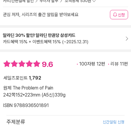
카드/간편결제 할인
무이자 할부
소득공제 530원
관심 저자, 시리즈의 출간 알림을 받아보세요
신청
알라딘 30% 할인! 알라딘 만권당 삼성카드
카드혜택 15% + 이벤트혜택 15% (~2025.12.31)
9.6
100자평 12편
리뷰 11편
세일즈포인트
1,792
원제 The Problem of Pain
242쪽
152*223mm (A5신)
339g
ISBN 9788936501891
주제분류
신간알림 신청