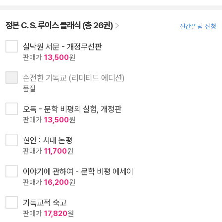
정본 C. S. 루이스 클래식 (총 26권)
신간알림 신청
실낙원 서문 - 개정무선판
판매가
13,500
원
순전한 기독교 (리미티드 에디션)
품절
오독 - 문학 비평의 실험, 개정판
판매가
13,500
원
현안 : 시대 논평
판매가
11,700
원
이야기에 관하여 - 문학 비평 에세이
판매가
16,200
원
기독교적 숙고
판매가
17,820
원