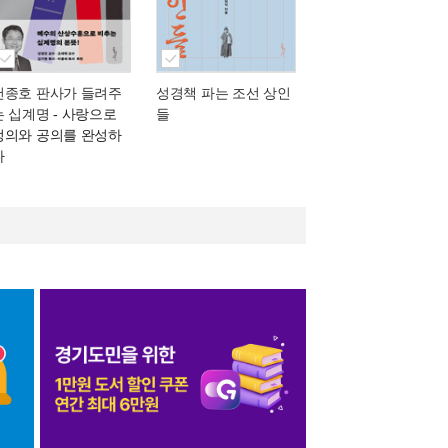
천종호 판사가 들려주
성경책 파는 조선 상인
는 십계명
- 사랑으로
들
정의와 공의를 완성하
다