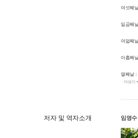
여섯째날
일곱째날
여덟째날
아홉째날
열째날 
더보기
저자 및 역자소개
임영수