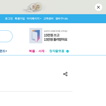
로그인
회원가입
마이페이지
고객센터
장바구니
(0)
투비컨티뉴드
펀드
북플
서재
창작플랫폼
투비컨티뉴드