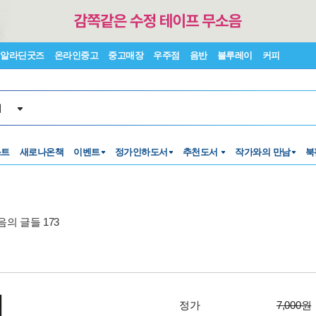
알라딘굿즈
온라인중고
중고매장
우주점
음반
블루레이
커피
서
스트
새로나온책
이벤트
정가인하도서
추천도서
작가와의 만남
북
음의 글들 173
정가
7,000원