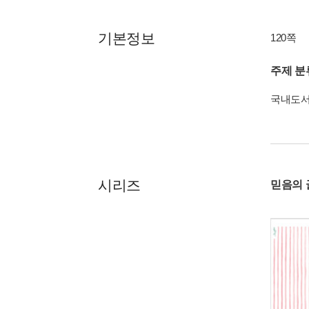
기본정보
120쪽
주제 분
국내도
시리즈
믿음의 