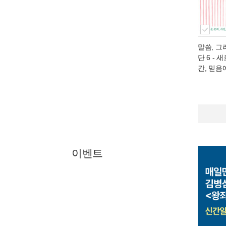
말씀, 그
단 6
- 새
간, 믿음
이벤트