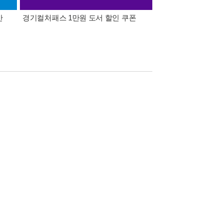
간
경기컬처패스 1만원 도서 할인 쿠폰
삼성카드가 쏜다! 알라