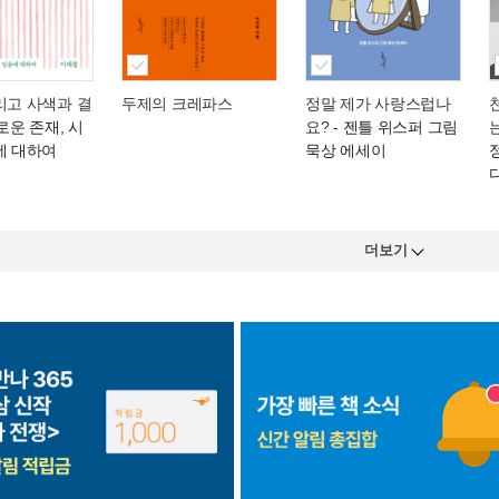
리고 사색과 결
두제의 크레파스
정말 제가 사랑스럽나
로운 존재, 시
요?
- 젠틀 위스퍼 그림
에 대하여
묵상 에세이
더보기