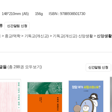
148*210mm (A5)
156g
ISBN : 9788936501730
류
신간알림 신청
서
>
종교/역학
>
기독교(개신교)
>
기독교(개신교) 신앙생활
>
신앙생활
글들
(총 288권 모두보기)
신간알림 신청