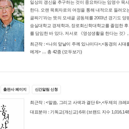
일상의 갱신을 추구하는 것이 중요하다는 임영수 목사
한다. 오랜 목회자로의 여정을 통해 내적으로 들려오는
골짜기’라는 뜻의 모새골 공동체를 2003년 경기도 양
숭실대학교 경제학과, 장로회신학대학교를 졸업한 후 
를 담임한 바 있다. 저서로 《영성생활을 한다는 것》, 《
최근작 :
<나의 앞날이 주께 있나이다>
,
<동경의 시대
에게>
… 총 42종
(모두보기)
출판사 페이지
신간알림 신청
최근작 :
<말씀, 그리고 사색과 결단 6>
,
<두제의 크레
대표분야 : 기독교(개신교) 6위 (브랜드 지수 1,016,14