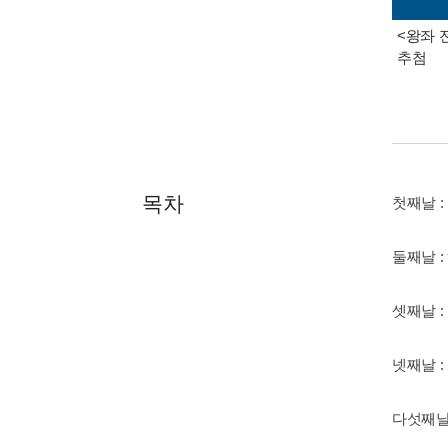
<왕좌 
추첨
목차
첫째날 
둘째날 
셋째날 
넷째날 
다섯째날