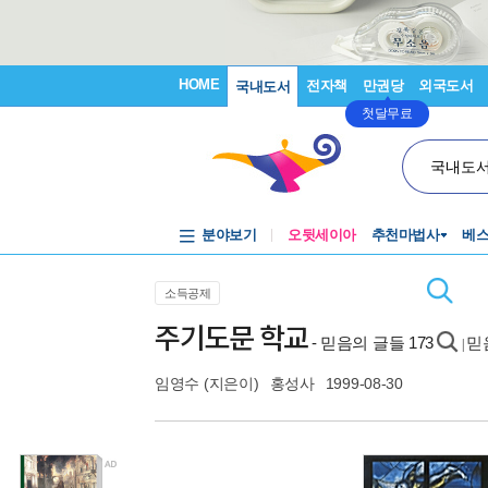
HOME
전자책
만권당
외국도서
국내도서
첫달무료
국내도
분야보기
오뒷세이아
추천마법사
베
소득공제
주기도문 학교
- 믿음의 글들 173
믿
|
임영수
(지은이)
홍성사
1999-08-30