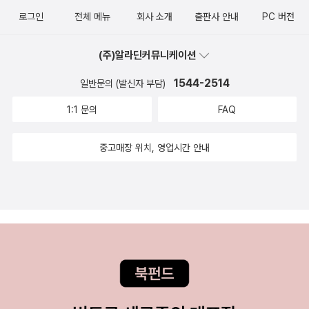
책은 후자에 속한 책이어서 그다지 손이 안 갔는데, 알고 봤더니 얼마
로그인
전체 메뉴
회사 소개
출판사 안내
PC 버전
전 같은 서점에서 만지작 거렸던 책이었다.이런 제목의 책들이 가벼
워 보이는 건 사실이지만 열정이 숨겨져 있는 경우도 있어 그냥 넘길
(주)알라딘커뮤니케이션
수는 없는 일. 엊그제 신앙 좋은 내 친구와 오랫만에 통화를 했는데 이
책을 얘기하는 거다. 너무 좋다고. 그 친구가 좋다면 믿어 볼만은 하
1544-2514
일반문의 (발신자 부담)
다.그밖에 몇권의 책을 더 보긴 했지만 생략한다.올해는 기독교 서적
1:1 문의
FAQ
도 좀 읽어줘야 할 것 같은데...이 분야에 정통해 있고 심취한 사람 있
으면 부러울 정도다. 나도 한때는 그런 때가 있었는데...
중고매장 위치, 영업시간 안내