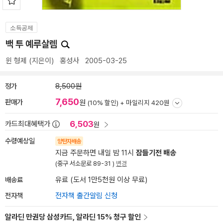
소득공제
백 투 예루살렘
윈 형제
(지은이)
홍성사
2005-03-25
정가
8,500원
7,650
판매가
원
(10% 할인) +
마일리지 420원
6,503
카드최대혜택가
원
수령예상일
양탄자배송
지금 주문하면 내일 밤 11시
잠들기전 배송
(중구 서소문로 89-31 )
변경
배송료
유료 (도서 1만5천원 이상 무료)
전자책
전자책 출간알림 신청
알라딘 만권당 삼성카드, 알라딘 15% 청구 할인