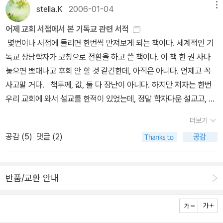
stella.K
2006-01-04
메뉴
어제 교회 서점에서 본 기독교 관련 서적
몇번이나 서점에 들리면 한번씩 만져보게 되는 책이다. 세계적인 기
독교 상담학자가 코칭으로 전환을 하고 쓴 책이다. 이 책 한 권 사다
놓으면 뽀대나고 후회 안 할 것 같긴한데, 아직은 아니다. 언제고 꼭
사고말 거다. 책두께, 값, 둘 다 장난이 아니다. 하지만 저자는 한번
우리 교회에 와서 설교를 한적이 있었는데, 정말 학자다운 설교고, 그
의 설교에서 학자다움을 느끼게 만들어 믿음이 간다. 내 평생 어느 때
더보기
고 이 책을 읽어볼 수 있으려나 싶다. 의외로 기독교 코칭에 관련한
공감 (
5
)
댓글 (2)
책들이 많이 나와 있는 것 같다. 글쎄...어느 한분야가 뜨면 냄비 끊듯
우르르 일어나는 현상을 그다지 믿을만 하지 않지만 그래도 이 책은
일목요연한 것이 봐도 후회할 것 같지는 않다. 사실 좀 보려고 했던
반품/교환 안내
책은 이 책인데 애석하게도 못 보고 그냥 나왔다. 솔직히 기독교 서적
들을 보면, 중후한 신뢰감을 갖게 만드는 제목과 장정이 있지만 웬지
트랜디한 요즘 입맛에 맞는 다소는 가벼워 보이는 제목들이 있다. 이