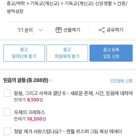
종교/역학
>
기독교(개신교)
>
기독교(개신교) 신앙생활
>
간증/
영적성장
선물하기
공유하기
중고
중고
중고 등록
알라딘에 팔기
회원에게 팔기
알림 신청
믿음의 글들 (총 288권)
신간알림 신청
말씀, 그리고 사색과 결단 6 - 새로운 존재, 시간, 믿음에 대하여
판매가
8,100
원
두제의 크레파스
판매가
16,200
원
정말 제가 사랑스럽나요? - 젠틀 위스퍼 그림 묵상 에세이