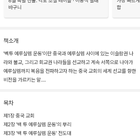
8월 특별 선물. 각도 조절 테이블 · 이동식 빨래
가장 빠르게
바구니
합
책소개
'벡투 예루살렘 운동'이란 중국과 예루살렘 사이에 있는 이슬람권 나
라와 불교, 그리고 회교권 나라들을 선교하고 계속 서쪽으로 나아가
예루살렘까지 복음을 전파하고자 하는 중국 교회의 세계 선교를 향한
비전을 가르키는 말.
책은 복음으로 인해 오랜 세월을 감옥에서 보낸 중국 지하교회 지도
목차
자인 윈 형제, 수 형제, 에녹 왕을 통해 벡투예루살렘 운동의 역사와
현재를 그려낸다. 중국 지하교회의 용기와 비젼에서 그리스도의 제자
제1장 중국 교회
로서 담대한 삶을 살고자 하는 강렬한 열망을 경함할 수 있다.
제2장 '백 투 예루살렘 운동'의 뿌리
제3장 '백 투 예루살렘 운동' 전도대