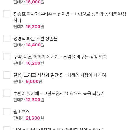
판매가
18,000
원
천종호 판사가 들려주는 십계명 - 사랑으로 정의와 공의를 완성
하다
판매가
16,200
원
성경책 파는 조선 상인들
판매가
14,400
원
구약, 다소 의외의 메시지 - 통념을 바꾸는 성경 읽기
판매가
16,200
원
말씀, 그리고 사색과 결단 5 - 사생의 사람에 대하여
판매가
9,000
원
부활이 있기에 - 고린도전서 15장으로 복음 되짚기
판매가
12,600
원
윌버포스
판매가
21,600
원