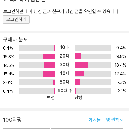
역시 같은 이유로 2차 투옥되었으나, 출소 후 중국 가정교회 연합 운
동을 일으켜 1996년 10월 ‘시님 연합’을 창립하였다가 1997년 3월
로그인하면 내가 남긴 글과 친구가 남긴 글을 확인할 수 있습니다.
에 다시 체포된다. 하나님의 예비하심으로 두 달 후에 기적적으로 탈
로그인하기
옥한 그는 세계를 향해 부르시는 하나님의 음성에 의지하여 그해 9월
독일로 탈출한다. 2008년 현재 독일에 근거를 두고 전 세계를 순회
구매자 분포
하며 중국 교회의 선교 비전인 ‘백 투 예루살렘’(Back To Jerusale
10대
0.4%
0.4%
m) 운동을 전개한다. 가족으로는 아내 덜링과 두 남매가 있다. 윈 형
20대
9.8%
15.8%
제의 근황과 중국 가정교회 및 ‘백 투 예루살렘 운동’에 대한 최신 정
30대
18.4%
14.5%
보를 알고 싶거나, 중국 교회를 기도하며 후원할 방법을 찾는다면, 백
40대
12.4%
15.4%
투 예루살렘(www.backtojerusalem.com) 홈페이지를 방문하면
50대
7.3%
3.0%
된다.
60대
2.1%
0.4%
여성
남성
100자평
게시물 운영 원칙