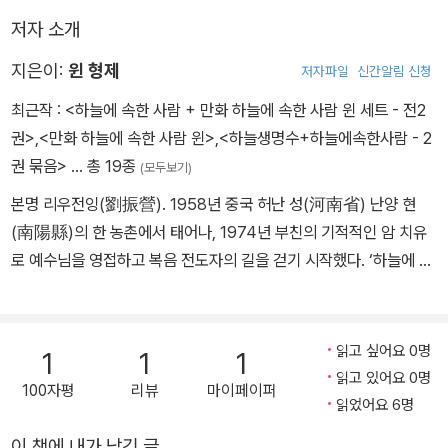
저자 소개
지은이:
윈 형제
저자파일
신간알림 신청
최근작 :
<하늘에 속한 사람 + 만화 하늘에 속한 사람 윈 세트 - 전2
권>
,
<만화 하늘에 속한 사람 윈>
,
<하늘생명수+하늘에속한사람 - 2
권 묶음>
… 총 19종
(모두보기)
본명 리우전잉(劉振營). 1958년 중국 허난 성(河南省) 난양 현
(南陽縣)의 한 농촌에서 태어나, 1974년 부친의 기적적인 암 치유
로 예수님을 영접하고 복음 전도자의 길을 걷기 시작했다. ‘하늘에 속
한 사람’(Heavenly Man)은 그가 중국 정부의 극심한 박해 속에 30
회 이상 체포되어 모진 고문을 당하는 과정에서 얻은 이름이다. 정부
의 기독교 정책과 타협하지 않고 중국 곳곳을 돌아다니며 복음을 전
읽고 싶어요 0명
1
1
1
하던 그는, 삼자애국운동(중국 공산당의 종교정책을 수행하기 위해
읽고 있어요 0명
100자평
리뷰
마이페이퍼
만들어진 애국적 종교 조직)에 가입하기를 거부해 1984년, 중국 공
읽었어요 6명
안에 체포되어 고문으로 인한 힘든 투옥의 시기를 겪는다. 1991년,
이 책에 내가 남긴 글