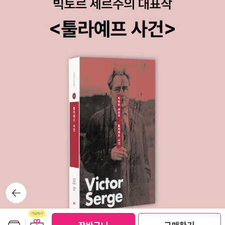
뒤로가
기
보관함담기
선물하기
선물하기