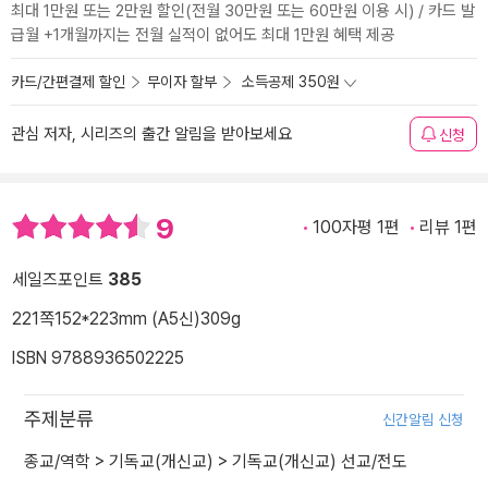
최대 1만원 또는 2만원 할인(전월 30만원 또는 60만원 이용 시) / 카드 발
급월 +1개월까지는 전월 실적이 없어도 최대 1만원 혜택 제공
카드/간편결제 할인
무이자 할부
소득공제 350원
관심 저자, 시리즈의 출간 알림을 받아보세요
신청
9
100자평 1편
리뷰 1편
세일즈포인트
385
221쪽
152*223mm (A5신)
309g
ISBN 9788936502225
주제분류
신간알림 신청
종교/역학
>
기독교(개신교)
>
기독교(개신교) 선교/전도