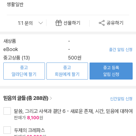
생활일반
선물하기
공유하기
새상품
-
eBook
-
출간 알림 신청
중고상품 (13)
500원
중고
중고
중고 등록
알라딘에 팔기
회원에게 팔기
알림 신청
믿음의 글들 (총 288권)
신간알림 신청
말씀, 그리고 사색과 결단 6 - 새로운 존재, 시간, 믿음에 대하여
판매가
8,100
원
두제의 크레파스