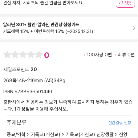
관심 저자, 시리즈의 출간 알림을 받아보세요
신청
알라딘 30% 할인! 알라딘 만권당 삼성카드
카드혜택 15% + 이벤트혜택 15% (~2025.12.31)
0
100자평 0편
리뷰 0편
세일즈포인트
20
268쪽
148*210mm (A5)
348g
ISBN 9788936501440
출판사에서 제공하는 정보가 부족하여 표시하지 못하는 경우가 있습
니다.
1:1 상담
을 이용해 주십시오.
주제분류
신간알림 신청
종교/역학
>
기독교(개신교)
>
기독교(개신교) 신앙생활
>
신앙