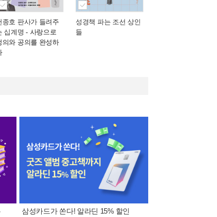
천종호 판사가 들려주
성경책 파는 조선 상인
는 십계명
- 사랑으로
들
정의와 공의를 완성하
다
폰
삼성카드가 쏜다! 알라딘 15% 할인
이 달의 적립금 혜택