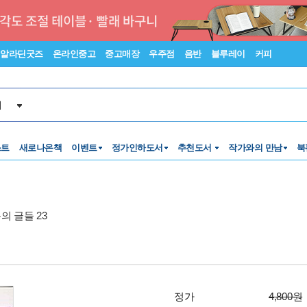
알라딘굿즈
온라인중고
중고매장
우주점
음반
블루레이
커피
서
스트
새로나온책
이벤트
정가인하도서
추천도서
작가와의 만남
북
의 글들 23
정가
4,800원