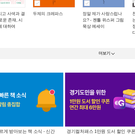
리고 사색과 결
두제의 크레파스
정말 제가 사랑스럽나
로운 존재, 시
요?
- 젠틀 위스퍼 그림
에 대하여
묵상 에세이
더보기
르게 받아보는 책 소식 - 신간
경기컬처패스 1만원 도서 할인 쿠