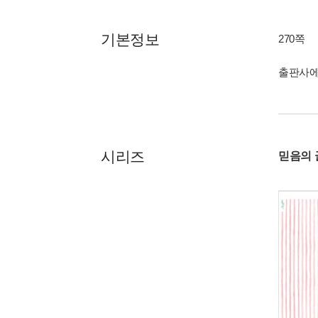
기본정보
270쪽
출판사에
시리즈
믿음의 