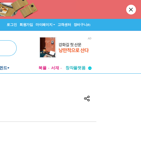
로그인
회원가입
마이페이지
고객센터
장바구니
(0)
투비컨티뉴드
펀드
북플
서재
창작플랫폼
투비컨티뉴드