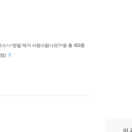
파스>
,
<정말 제가 사랑스럽나요?>
등 총 433종
8점)