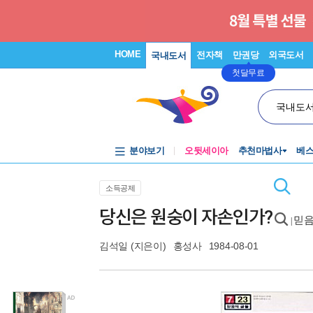
HOME
전자책
만권당
외국도서
국내도서
첫달무료
국내도
분야보기
오뒷세이아
추천마법사
베
소득공제
당신은 원숭이 자손인가?
믿음
|
김석일
(지은이)
홍성사
1984-08-01