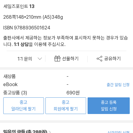
세일즈포인트
13
268쪽
148*210mm (A5)
348g
ISBN 9788936501624
출판사에서 제공하는 정보가 부족하여 표시하지 못하는 경우가 있습
니다.
1:1 상담
을 이용해 주십시오.
선물하기
공유하기
새상품
-
eBook
-
출간 알림 신청
중고상품 (3)
690원
중고
중고
중고 등록
알라딘에 팔기
회원에게 팔기
알림 신청
믿음의 글들 (총 288권)
신간알림 신청