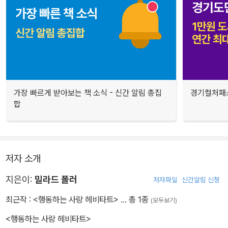
가장 빠르게 받아보는 책 소식 - 신간 알림 총집
경기컬처패스
합
저자 소개
지은이:
밀라드 폴러
저자파일
신간알림 신청
최근작 :
<행동하는 사랑 헤비타트>
… 총 1종
(모두보기)
<행동하는 사랑 헤비타트>