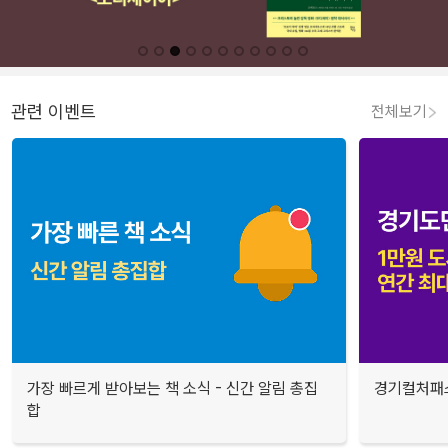
관련 이벤트
전체보기
가장 빠르게 받아보는 책 소식 - 신간 알림 총집
경기컬처패스
합