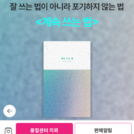
뒤로가
기
보관함담기
품절센터 의뢰
판매알림