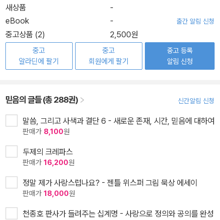
새상품
-
eBook
-
출간 알림 신청
중고상품 (2)
2,500원
중고
중고
중고 등록
알라딘에 팔기
회원에게 팔기
알림 신청
믿음의 글들 (총 288권)
신간알림 신청
말씀, 그리고 사색과 결단 6 - 새로운 존재, 시간, 믿음에 대하여
판매가
8,100
원
두제의 크레파스
판매가
16,200
원
정말 제가 사랑스럽나요? - 젠틀 위스퍼 그림 묵상 에세이
판매가
18,000
원
천종호 판사가 들려주는 십계명 - 사랑으로 정의와 공의를 완성