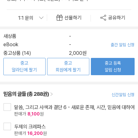
선물하기
공유하기
새상품
-
eBook
-
출간 알림 신청
중고상품 (14)
2,000원
중고
중고
중고 등록
알라딘에 팔기
회원에게 팔기
알림 신청
믿음의 글들 (총 288권)
신간알림 신청
말씀, 그리고 사색과 결단 6 - 새로운 존재, 시간, 믿음에 대하여
판매가
8,100
원
두제의 크레파스
판매가
16,200
원