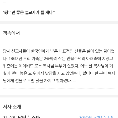
1장 “넌 좋은 설교자가 될 게다”
책속에서
당시 선교사들이 한국인에게 받은 대표적인 선물은 살아 있는 닭이었
다. 1967년 우리 가족은 2층짜리 작은 연립주택의 아래층에 지냈고
위층에는 데이비드 로스 목사님 부부가 살았다. 어느 날 목사님이 거
실에 깔아 놓은 요 위에서 낮잠을 자고 있었는데, 할머니 한 분이 목사
님에게 선물로 드릴 닭을 가지고 찾아왔다.
할머니는 층계를 올라가 목사님 옆에 있는 소파에 앉아 기다리면서
닭에게 낟알 몇 개를 주었고, 닭이 쪼어 먹는 '톡 톡'하는 소리에 목사
저자 소개
님은 잠에서 깨어났다. 순간, 갑자기 나타난 닭과 버선발을 보고 어찌
나 놀랬던지 그만 눈을 감아 버렸다고 한다.
지은이:
닥터 뉴스마
저자파일
신간알림 신청