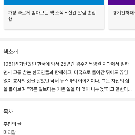
가장 빠르게 받아보는 책 소식 - 신간 알림 총집
경기컬처패스
합
책소개
1961년 가난했던 한국에 와서 25년간 광주기독병원 치과에서 일하
면서 고통 받는 한국인들과 함께하고, 미국으로 돌아간 뒤에도 끊임
없이 봉사의 삶을 살았던 닥터 뉴스마의 이야기이다. 그는 자신의 삶
을 돌아보며 “힘든 일보다는 기쁜 일을 더 많이 나누었”다고 말한다.
한국에 와서 두 아이를 입양하고 젊음을 바치게 된 사연, 동서양의 전
목차
혀 다른 문화 차이를 극복할 수 있었던 이유와 이에 얽힌 에피소드, 가
난한 무의촌 환자들과 구강암 환자들을 오랜 친구 대하듯 농담을 하
추천의 글
고 웃겨 가며 신나게 치료하던 모습 등을 담았다.
머리말