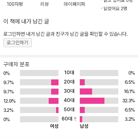
읽고 있어요 0명
100자평
리뷰
마이페이퍼
하던 모습, 철저한 수련과정으로 전문인 양성에 힘쓰고 진료 현장에
현대 치과 의술과 장비를 들여와 전문의 배출에 힘을 쏟았으며, 이들
읽었어요 2명
필요한 장비뿐 아니라 북한에 이동식 치과 차량을 개발해 보급했던
이 예수 그리스도의 마음을 품고 세계로 나아가 사랑을 베풀도록 19
이 책에 내가 남긴 글
과정 등 파란 눈의 치과의사 닥터 뉴스마의 식을 줄 모르는 열정과 도
82년‘ 치과의료선교회’를 창설했다. 1986년 미국으로 돌아간 뒤 네
전, 한국 사랑이 펼쳐진다! “우리가 해야 할 일은 기쁜 소식을 나누는
브라스카 치과대학, 오랄 로버츠 치과대학 교수로 봉직했고, 은퇴 후
로그인하면 내가 남긴 글과 친구가 남긴 글을 확인할 수 있습니다.
일입니다” 대한치과의사협회 치의신보에 따르면 미국에서는 3만여
에도 세계 여러 나라를 다니며 의료 봉사활동을 계속했으며 이동식
로그인하기
종이나 되는 생업에 종사하는 직업 중 화공약품을 취급하는 업을 가
치과 차량을 개발해 북한에 보급했다. 그의 헌신을 기념하며 2003년
진 사람 다음으로 치과의사의 자살률이 높다고 한다. 2006년 9월 세
치과의료선교회에 의해 한국이 아닌 우즈베키스탄에 ‘닥터 뉴스마 기
구매자 분포
계보건기구(WHO)의 정신건강 담당인 호세 베르톨로테 박사 역시
념 치과병원’이 설립된 것은, 한국인과 더불어 살며 오직 솔선수범으
10대
0%
0%
“치과의사, 수의사들이 특히 자살의 위험성이 높다”고 말한 바 있으
로 예수 그리스도의 사랑을 전함으로써 제자들로 하여금 동일한 사랑
20대
6.5%
9.7%
며, 최근 미국 국립직업안전 보건연구소 소속 로버트 파크 박사는 연
을 자발적으로 우즈베키스탄에 전하고 또한 그 사랑이 제2, 제3의 곳
30대
16.1%
9.7%
구를 통해 치과의사의 경우 타 직종에 비해 65세 이전에 발생하는
으로 계속해서 이어져 나가게 하는 진정한 선교가 무엇인지 보여 주
40대
‘조로성 치매’에 걸려 사망할 가능성이 높다고 보고했다. 하지만 이러
32.3%
는 하나의 상징이라 할 수 있다.
12.9%
한 사실은 우리 사회에서 치과의사라는 직업에 대해 고소득과 칼퇴근
50대
6.5%
3.2%
이 보장되는 안정적 직업이라 생각하는 사람들에게 아직 낯설기만 한
60대
3.2%
0%
여성
남성
것이 현실이다. 비단 자살은 치과의사만의 문제가 아닌 대한민국에
사는 국민이라면 누구도 비껴갈 수 없는 현실이 되어 버렸다. 우리나