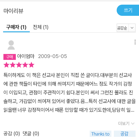
입뿐 아니라 영혼까지 미소 짓게 했다. 과연 그의 삶은 어떠했으며 고
쓰기
마이리뷰
난 중에도 그가 기뻐할 수 있었던 이유는 무엇이었을까? 끊임없는 노
력과 연구, 최고의 의술로 한국 치과 발전의 초석을 닦다! 그의 삶은
구매자 (1)
전체 (1)
크게 두 가지 면으로 나누어 볼 수 있다. 먼저 의사로서의 삶이다. 그
는 치과의사로서 탁월한 능력의 소유자였다. 당시 그의 강의를 듣기
메뉴
위해 전국의 수많은 인재들이 광주기독병원과 학술대회로 모여들었
아이엄마
2009-05-05
는데, 이에 대해 치과의료선교회 양유식 회장은 "그는 특히 가르치는
일에 특별한 재능을 타고 난 사람으로 당시 서울대 교수들에게 열 번
특이하게도 이 책은 선교사 본인이 직접 쓴 글이다.대부분의 선교사
을 들어도 못 알아듣는 내용을 한 번에 이해시켜 쉬우면서도 핵심을
에 관한 책들이 타인에 의해 씌여지기 때문에어느 정도 작가의 감정
찌르는 명강의가 무엇인지 보여 주었고, 이는 아무리 어려운 미적분
이 이입되고, 관점이 주관적이기 쉽다.본인이 써서 그런진 몰라도 진
도 간단한 산술로 만들어 버리는 능력으로 비유할 수 있다"고 말한다.
솔하고, 가감없이 씌여져 있어서 좋았다.음...특히 선교사에 대한 글을
그는 탁월한 임상 실력으로 제자들의 손을 친히 잡고 실습을 시켜 주
읽을땐 너무 감정적이어서 때론 민망할 때가 있기도한데,담담히 일기
며 그들에게 임상의 희열을 맛보게 해 주었다. 또한 처음 부임했을 당
를 쓰듯 기록한 글이 오히려 내게는 더 감동적이었다.또 이 분의 유머
시 열악했던 상황에서도 그의 시술은 질적으로 뛰어나 그가 해 준 의
더보기
감각이 책 곳곳에 스며있어 가끔씩 미소지으며 책을 읽게 되는 점도
치는 오랜 세월 동안 건재했다. 단 한 번의 강의나 진료도 대충 넘긴
공감 (
0
)
댓글 (0)
이 책의 매력 중 하나이다.치과의료선교의 인식 조차도 없을 때 이분
적 없으며 철저한 수련과정으로 전문인 양성에 힘썼고, 호남지방 최