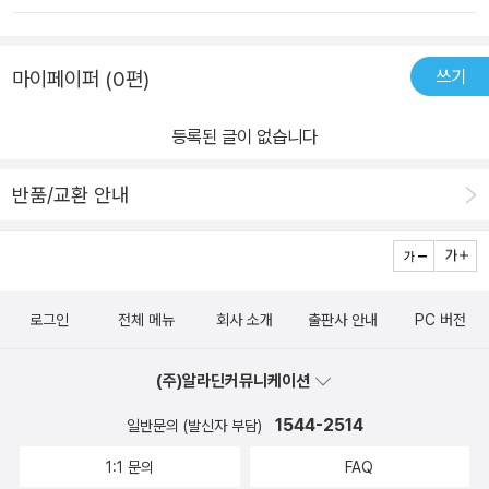
은 한국으로 오게 된다.그 당시 한국의 상황이 어떠했는지, 특히 시골
초로 조선대학교 치과대학과 서원전문대학 치위생과 개설에 주도적
은 어떠했는지가다시금 새로왔다. 사회 외적인 환경뿐만 아니라, 그
역할을 담당했다. 진료 현장에 필요한 장비뿐 아니라 북한에 이동식
쓰기
마이페이퍼 (0편)
당시 우리나라 사람들의내면(?)이랄까, 인성이랄까... 선교사가 직접
치과 차량을 개발해 보급한 과학자이기도 하며, 미국에서 휴가를 돌
겪은 이야기가 마음에 와닿았다.한 가지 책을 읽으며 놀란 점은, 이 분
아올 때면 외국의 최신 치과 기술과 장비를 들여와 그야말로 한국 치
등록된 글이 없습니다
과 함께 했던 치과의료진들의이름과 사건들이 낱낱이 기록되 있다는
과발전의 초석을 닦았다. 쉰이 넘은 나이에도 밤늦도록 연구와 공부
것이다.어떻게 그것이 가능할까? 아마도 일기와 사진 등과 같은 자료
에 대한 남다른 열정을 불태웠던 그는, 그럼에도 치과의사가 된 이유
반품/교환 안내
를아주 꼼꼼히 정리, 모아두셨기 때문이지 싶다.다소 감정적이고, 덤
에 대해 그 직업에 대한 원대한 꿈과 비전, 부모님에 의한 강요 혹은
벙대는 내게 또 다른 도전이 되는 부분이었다.하나님께서는 다양한
부와 안정된 미래에 대한 동경이 있었기 때문이 아니요, 자신도 그 정
사람을 쓰시지만,조용히, 그러나 성실하고, 세밀한 사람을 통해 오히
확한 이유를 알지 못한다고 말한다. 그에게 중요한 것은 오직 주어진
려 큰 일을 이루어 가시는 것을볼 수 있었다.그래서, 아무 주저함 없이
일터에서 부단히 능력을 개발하고 기회를 창출해 사랑을 전하는 일이
로그인
전체 메뉴
회사 소개
출판사 안내
PC 버전
별 다섯개를 매긴다.
었다. ‘한국 치과의료선교의 아버지’ 닥터 뉴스마의 선교의 힘! 그의
삶에 있어 두 번째 면모는 낮은 자리에서 헌신적으로 이웃 사랑을 실
(주)알라딘커뮤니케이션
천한 선교사로서의 모습이다. 그는 치과의사로서 부와 미래가 보장되
어 있었음에도 풍요로운 미국을 떠나 척박했던 이 땅에 와서 자신의
1544-2514
일반문의 (발신자 부담)
젊음을 송두리째 바쳤다. 또한 초라하고 남루한 무의촌 환자들을 정
1:1 문의
FAQ
기적으로 찾아가 치료해 주었으며, 썩은 냄새가 나는 구강암 환자들