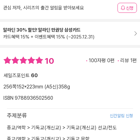
관심 저자, 시리즈의 출간 알림을 받아보세요
신청
알라딘 30% 할인! 알라딘 만권당 삼성카드
카드혜택 15% + 이벤트혜택 15% (~2025.12.31)
10
100자평 0편
리뷰 1편
세일즈포인트
60
256쪽
152*223mm (A5신)
358g
ISBN 9788936502560
주제분류
신간알림 신청
종교/역학
>
기독교(개신교)
>
기독교(개신교) 선교/전도
종교/역학
>
기독교(개신교)
>
기독교 문학