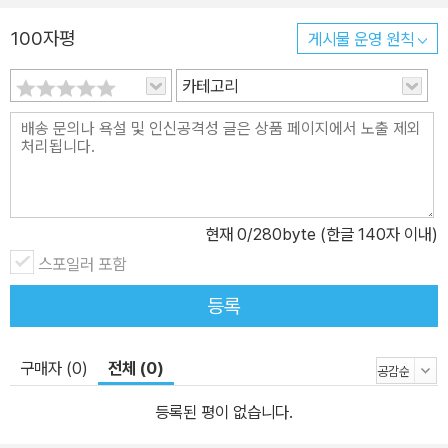
라의 자살 사망률이 경제협력개발기구(OECD) 국가 가운데 최고 수
100자평
게시물 운영 원칙
준인 것은 어제 오늘의 일이 아닌 까닭이다. 사람의 생명을 구해야 할
의사가 스스로 생명을 끊고 또한 비약적인 경제성장을 이룩했음에도
카테고리
대부분의 사람들이 예전보다 더 살기가 힘들어졌다고 느끼는 이유가
무엇일까? 오늘날 자신의 일터에서 진정으로 보람과 행복을 느끼며
살아가는 사람들은 과연 얼마나 될까? 1961년 가난했던 한국에 와서
25년간 광주기독병원 치과에서 일하면서 고통 받는 한국인들과 함께
하고, 미국으로 돌아간 뒤에도 끊임없이 봉사의 삶을 살았던 닥터 뉴
현재
0
/280byte (한글 140자 이내)
스마. 그는 자신의 삶을 돌아보며 “힘든 일보다는 기쁜 일을 더 많이
스포일러 포함
나누었”으며 “우리가 해야 할 일은 그저 기쁜 소식을 나누는 것”이라
고 말한다. 함께했던 주위의 사람들은 그런 그에 대해 “언제 어느 곳
등록
이든 재미있고 즐거운 장소가 되게 만드는 사람, 언제나 즐겁고 기쁘
게 일하는 사람, 동시에 자신의 일에 있어서는 완벽한 능력을 가진 사
구매자 (0)
전체 (0)
람”이라고 증언한다. 《영혼까지 웃게 하라》는 평범한 일상 속에서 많
은 현대인들이 상실해 버린 ‘기쁨과 웃음’이라는 가치에 그 누구보다
등록된 평이 없습니다.
가까이 있던 한 사람의 자서전으로, 그는 치통으로 고통 받는 환자의