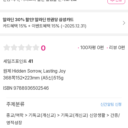
알라딘 30% 할인! 알라딘 만권당 삼성카드
카드혜택 15% + 이벤트혜택 15% (~2025.12.31)
0
100자평 0편
리뷰 0편
세일즈포인트
41
원제 Hidden Sorrow, Lasting Joy
368쪽
152*223mm (A5신)
515g
ISBN 9788936502546
주제분류
신간알림 신청
종교/역학
>
기독교(개신교)
>
기독교(개신교) 신앙생활
>
간증/
영적성장