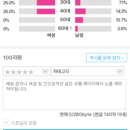
30대
7.1%
25.0%
생함을 전하는 감동 실화 혹자는 이 책을 읽으며 잘 만들어진 단편소
40대
설 20편을 보고 있다는 착각에 빠질 수 있다. 그러나 이 책에 등장하
14.3%
25.0%
는 사역자 아내 22인의 삶은 다듬어진 허구가 아니며, 단순히 고난당
50대
10.7%
0%
하는 그리스도인의 이야기라 해서 비극적인 것만도 아니다. 그들의
60대
3.6%
0%
여성
남성
이야기는 역경 한가운데 있는 큰 기쁨의 이야기, 고통 한가운데서 얻
는 설명할 길 없는 평화의 이야기다. 그러한 주인공들의 날 것 그대로
의 희로애락은 읽는 이의 가슴에 고스란히 파고들 것이다. ,b>사랑이
100자평
게시물 운영 원칙
행동하는 믿음임을 입증하는 현장 보고서 오늘날 세계 곳곳에 사는
사역자 아내들은 쓰라린 이별과 상실, 불투명한 미래 때문에 씨름한
카테고리
다. 그들은 자신들의 문화에서 빈번히 배척당하고 아버지 없는 아이
들을 홀로 돌보며 압박해 오는 가난에 시달리기 일쑤다. 그렇게 수많
은 문제에 직면해 있으면서도 그들은 예수님의 가르침대로 사랑이 행
동하는 믿음임을 입증하며 살아간다. 이 책은 온갖 역경에 맞서 용기
와 인내로 견뎌 내는 사역자 아내들이 세상 사람들에게 전하는 현장
현재
0
/280byte (한글 140자 이내)
보고서다.
스포일러 포함