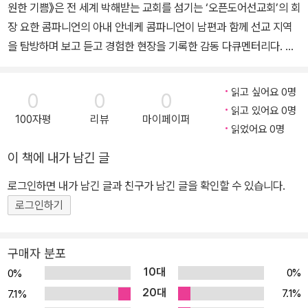
원한 기쁨》은 전 세계 박해받는 교회를 섬기는 ‘오픈도어선교회’의 회
장 요한 콤파니언의 아내 안네케 콤파니언이 남편과 함께 선교 지역
을 탐방하며 보고 듣고 경험한 현장을 기록한 감동 다큐멘터리다. 저
자는 한때 친구로 지냈던 베트남 여성이, 목사인 남편이 감옥에 갇힌
사이 자살한 사건에 큰 충격을 받는다. 이를 계기로 사역자 아내들의
읽고 싶어요 0명
0
0
0
고통을 깨닫고 전 세계에 경종을 울려야겠다고 결심한다. 이 책은 저
읽고 있어요 0명
100자평
리뷰
마이페이퍼
자가 자신의 깨달음을 동시대인들과 함께 호흡해 더 나은 동역자로
읽었어요 0명
살아갈 것을 촉구함과 동시에 고통당하는 사역자 아내들을 격려하려
이 책에 내가 남긴 글
는 목적으로 세상에 나오게 되었다. 여성의 시선으로 그려낸, 전 세계
박해 지역 사역자 아내 22인의 일상 박해받는 남성 사역자들 이야기
로그인하면 내가 남긴 글과 친구가 남긴 글을 확인할 수 있습니다.
는 많지만 그들과 함께 고통당하는 아내를 비롯한 가족의 생활상에
로그인하기
관한 책은 찾아보기 드물다. 저자는 여성 특유의 감수성으로 감춰져
있던, 전 세계 박해 지역 사역자 아내들의 삶에 다가간다. 저자는 사역
구매자 분포
자 아내들을 슈퍼 크리스천으로만 그리지 않는다. 사역자 아내들이
10대
0%
0%
의지하던 남편과 헤어져 경험하는 혼란과 고독, 소외와 갈등 등 인간
20대
7.1%
7.1%
적인 고뇌를 있는 그대로 섬세하게 보여 준다. 픽션과 같은 흥미와 생