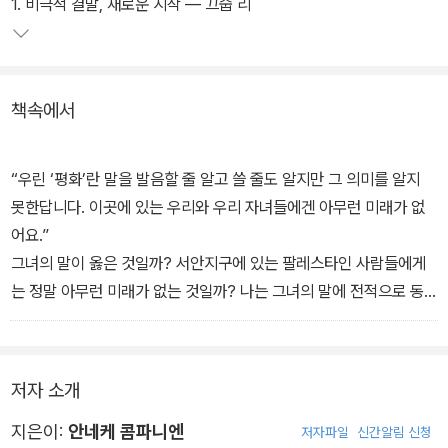
의지하던 남편과 헤어져 경험하는 혼란과 고독, 소외와 갈등 등 인간
1. 비극적 결말, 새로운 시작 ― 끄숩 리
적인 고뇌를 있는 그대로 섬세하게 보여 준다.
책속에서
“우린 ‘평화’란 말을 발음할 줄 알고 쓸 줄도 알지만 그 의미를 알지
못한답니다. 이곳에 있는 우리와 우리 자녀들에겐 아무런 미래가 없
어요.”
그녀의 말이 옳은 것일까? 서안지구에 있는 팔레스타인 사람들에게
는 정말 아무런 미래가 없는 것일까? 나는 그녀의 말에 전적으로 동
의할 수는 없다. 여행하면서 나와 요한은 몇몇 희망의 조짐을 보고 들
었기 때문이다. (본문 194-195쪽, '쉬운 해답은 없어 - 임 바셈' 중에
서)
저자 소개
“하지만 아말, 몹시 아팠을 텐데요? 등의 살갗이 벗겨지진 않았어요?
지은이:
안네케 콤파니엔
저자파일
신간알림 신청