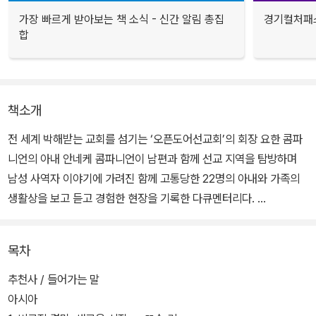
가장 빠르게 받아보는 책 소식 - 신간 알림 총집
경기컬처패스
합
책소개
전 세계 박해받는 교회를 섬기는 ‘오픈도어선교회’의 회장 요한 콤파
니언의 아내 안네케 콤파니언이 남편과 함께 선교 지역을 탐방하며
남성 사역자 이야기에 가려진 함께 고통당한 22명의 아내와 가족의
생활상을 보고 듣고 경험한 현장을 기록한 다큐멘터리다.
친구였던 베트남 여성이, 목사인 남편이 감옥에 갇힌 사이 자살한 사
목차
건을 보고 사역자 아내들의 고통을 깨달아 전 세계에 경종을 울리겠
다고 결심했다. 자신의 깨달음을 동시대인과 함께 호흡해 더 나은 동
추천사 / 들어가는 말
역자로 살아갈 것을 촉구하고 고통당하는 사역자 아내들을 격려한다.
아시아