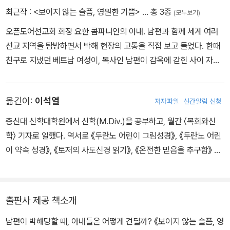
맞은 후에 엄청나게 고통스러웠나요?”
최근작 :
<보이지 않는 슬픔, 영원한 기쁨>
… 총 3종
(모두보기)
“오. 아니에요. 무슨 일이 일어났는지 아세요? 전 그곳에 서서 눈을
오픈도어선교회 회장 요한 콤파니언의 아내. 남편과 함께 세계 여러
감고 예수님께 생각을 집중했어요. 전 솔직히 그 낙타 채찍질이 느껴
선교 지역을 탐방하면서 박해 현장의 고통을 직접 보고 들었다. 한때
지지 않았어요. 그리고 전 그분을 보았어요. 그분을 본 거예요! 그리고
친구로 지냈던 베트남 여성이, 목사인 남편이 감옥에 갇힌 사이 자살
채찍질을 당한 다음 날에도, 그다음 날에도 등이 욱신거리지 않았어
한 사건을 계기로 전 세계에 경종을 울려야겠다고 결심했다. 이 책에
요. 그것은 주님의 초자연적인 권능이었어요. 때리고 난 후 여자 경관
나오는 박해받는 선교 현장의 여성들은 말할 수 없는 고통 중에도 놀
은 절 한쪽으로 데리고 가 일어난 일에 대해서 미안하다고 말했어요.
옮긴이:
이석열
저자파일
신간알림 신청
라운 믿음과 용기를 보여 주고 있다.
그건 부당한 일이었으니까요.” (중략)
나는 아말의 이야기에 압도되어 아무 말도 나오지가 않았다. (본문 3
총신대 신학대학원에서 신학(M.Div.)을 공부하고, 월간 〈목회와신
25-326쪽, '예수님의 손 안에-아말' 중에서)
학〉 기자로 일했다. 역서로 《두란노 어린이 그림성경》, 《두란노 어린
이 약속 성경》, 《토저의 사도신경 읽기》, 《온전한 믿음을 추구함》 등
이 있다.
출판사 제공 책소개
남편이 박해당할 때, 아내들은 어떻게 견딜까? 《보이지 않는 슬픔, 영