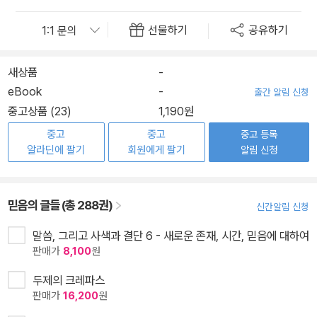
선물하기
공유하기
새상품
-
eBook
-
출간 알림 신청
중고상품 (23)
1,190원
중고
중고
중고 등록
알라딘에 팔기
회원에게 팔기
알림 신청
믿음의 글들 (총 288권)
신간알림 신청
말씀, 그리고 사색과 결단 6 - 새로운 존재, 시간, 믿음에 대하여
판매가
8,100
원
두제의 크레파스
판매가
16,200
원