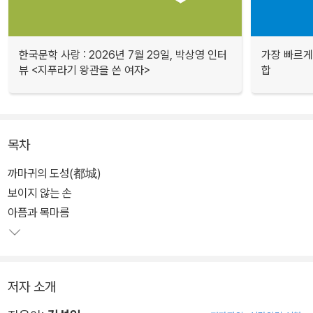
한국문학 사랑 : 2026년 7월 29일, 박상영 인터
가장 빠르게
뷰 <지푸라기 왕관을 쓴 여자>
합
목차
까마귀의 도성(都城)
보이지 않는 손
아픔과 목마름
저자 소개