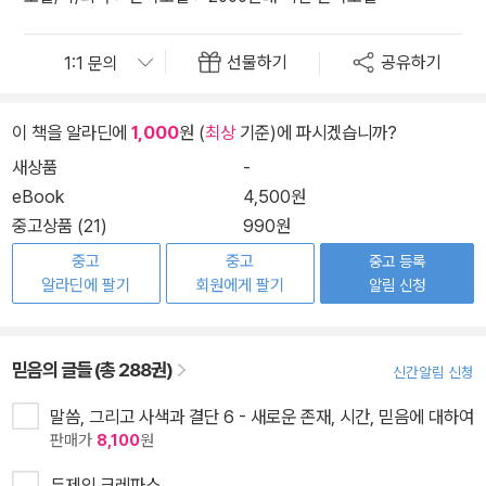
선물하기
공유하기
이 책을 알라딘에
1,000
원 (
최상
기준)에 파시겠습니까?
새상품
-
eBook
4,500원
중고상품 (21)
990원
중고
중고
중고 등록
알라딘에 팔기
회원에게 팔기
알림 신청
믿음의 글들 (총 288권)
신간알림 신청
말씀, 그리고 사색과 결단 6 - 새로운 존재, 시간, 믿음에 대하여
판매가
8,100
원
두제의 크레파스