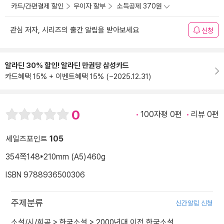
카드/간편결제 할인
무이자 할부
소득공제 370원
관심 저자, 시리즈의 출간 알림을 받아보세요
신청
알라딘 30% 할인! 알라딘 만권당 삼성카드
카드혜택 15% + 이벤트혜택 15% (~2025.12.31)
0
100자평 0편
리뷰 0편
세일즈포인트
105
354쪽
148*210mm (A5)
460g
ISBN 9788936500306
주제분류
신간알림 신청
소설/시/희곡
>
한국소설
>
2000년대 이전 한국소설