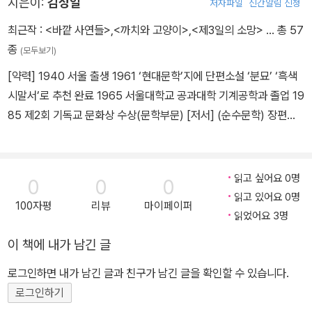
지은이:
김성일
저자파일
신간알림 신청
최근작 :
<바깥 사연들>
,
<까치와 고양이>
,
<제3일의 소망>
… 총 57
종
(모두보기)
[약력] 1940 서울 출생 1961 ‘현대문학’지에 단편소설 ‘분묘’ ‘흑색
시말서’로 추천 완료 1965 서울대학교 공과대학 기계공학과 졸업 19
85 제2회 기독교 문화상 수상(문학부문) [저서] (순수문학) 장편소
설 ‘병사와 피리’(문학예술사) 단편집 ‘흑색시말서’(월간문학사) ‘백
골도’(백제사) (기독문학) 장편소설 ‘땅끝에서 오다’(홍성사) ‘땅끝으
로 가다’(홍성사) ‘땅끝의 시계탑(1,2)’ ‘땅끝의 십자가(1,2)’(홍성사)
읽고 싶어요 0명
0
0
0
‘빛으로 땅끝까지(1,2)’(홍성사) ‘소리로 땅끝까지(1,2)’(두란노) ‘제
읽고 있어요 0명
100자평
리뷰
마이페이퍼
국과 천국(상,하)’(홍성사) ‘아브라함(1-2)’(홍성사) ‘홍수 이후(1-
읽었어요 3명
4)’(홍성사) ‘동방(1-5)’(홍성사) ‘다가오는 소리’ ‘공중의 학은 알고
이 책에 내가 남긴 글
있다(1,2)’(홍성사) ‘바깥 사람들’(국민일보사) ‘바깥 사연들’ ‘임마누
엘(1-2)’(대한기독교서회) ‘불타는 땅(1,2)’(신앙계) ‘임마누엘(1-
로그인하면 내가 남긴 글과 친구가 남긴 글을 확인할 수 있습니다.
3)’(신앙계) ‘아들의 나라(1,2)’(두란노) ‘오퍼레이션 띠므아(1-
로그인하기
2)’(대한기독교서회) ‘마르코스 요안네스(1-3)’(진흥) 작품집 ‘뒷골