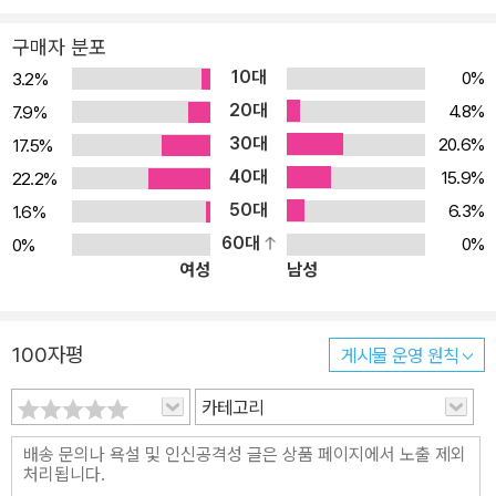
목의 전도사’(홍성사) ‘건너가게 하소서)’(신앙계) 칼럼집 ‘성경과의
구매자 분포
만남’ ‘성경대로 살기’(신앙계) ‘비느하스여 일어서라’(신앙계) ‘성경
10대
0%
3.2%
으로 여는 세계사(1-3)’(신앙계) ‘별과 같이 비취리라’(낮은 울타리)
20대
4.8%
7.9%
‘남자와 여자로 만드시고’(신앙계) ‘다윗의 열쇠’(대한기독교서회)
30대
20.6%
17.5%
‘유리바다 21’ ‘하나되게 하소서’(신앙계) ‘문화전쟁의 시대’(신앙계)
40대
15.9%
22.2%
‘성경 속의 비밀’(진흥) ‘잃어버린 마가를 찾아서’(도하) 간증집 ‘사랑
50대
6.3%
1.6%
은 죽음같이 강하고’(홍성사) ‘사랑은 언제나 오래 참고’(홍성사) 연
60대
재중 ‘인생에서 보물찾기’(플러스 인생)
0%
0%
여성
남성
100자평
게시물 운영 원칙
카테고리