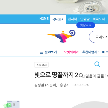
HOME
전자책
만권당
외국도서
국내도서
첫달무료
국내도
분야보기
오뒷세이아
추천마법사
베
소득공제
빛으로 땅끝까지 2
믿음의 글들 14
|
김성일
(지은이)
홍성사
1996-06-25