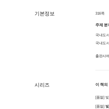
기본정보
316쪽
주제 분
국내도
국내도
출판사에
시리즈
이 책의
[품절]
빛
[품절]
빛