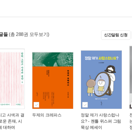
글들
(총 288권 모두보기)
신간알림 신청
리고 사색과 결
두제의 크레파스
정말 제가 사랑스럽나
로운 존재, 시
요?
- 젠틀 위스퍼 그림
에 대하여
묵상 에세이