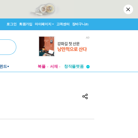
로그인
회원가입
마이페이지
고객센터
장바구니
(0)
투비컨티뉴드
펀드
북플
서재
창작플랫폼
투비컨티뉴드