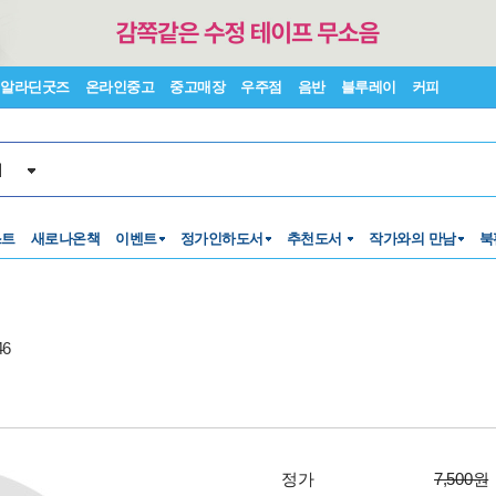
알라딘굿즈
온라인중고
중고매장
우주점
음반
블루레이
커피
서
스트
새로나온책
이벤트
정가인하도서
추천도서
작가와의 만남
북
6
정가
7,500원