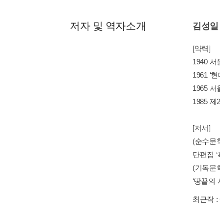
저자 및 역자소개
김성일
[약력]
1940 
1961 
1965
1985 
[저서]
(순수문학
단편집 ‘
(기독문학
‘땅끝의 시계
최근작 :