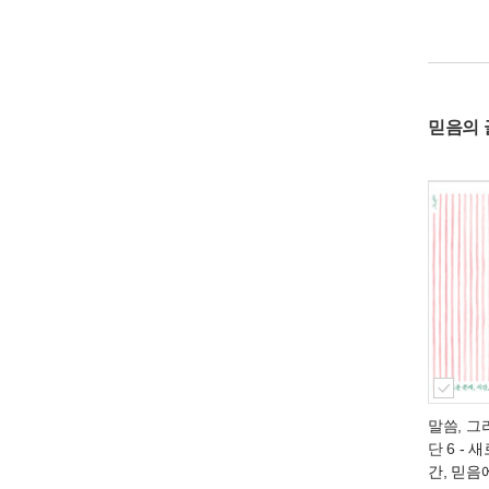
믿음의 
말씀, 그
단 6
- 새
간, 믿음