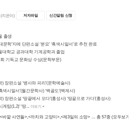
(지은이)
저자파일
신간알림 신청
서울 출생
‘현대문학’지에 단편소설 ‘분묘’ ‘흑색시말서’로 추천 완료
 서울대학교 공과대학 기계공학과 졸업
제2회 기독교 문화상 수상(문학부문)
) 장편소설 ‘병사와 피리’(문학예술사)
흑색시말서’(월간문학사) ‘백골도’(백제사)
) 장편소설 ‘땅끝에서 오다’(홍성사) ‘땅끝으로 가다’(홍성사)
탑(1,2)’ ‘땅...
더보기
<바깥 사연들>
,
<까치와 고양이>
,
<제3일의 소망>
… 총 57종
(모두보기