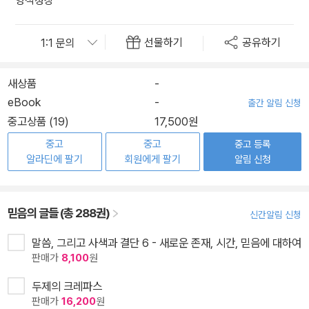
영적성장
선물하기
공유하기
새상품
-
eBook
-
출간 알림 신청
중고상품 (19)
17,500원
중고
중고
중고 등록
알라딘에 팔기
회원에게 팔기
알림 신청
믿음의 글들 (총 288권)
신간알림 신청
말씀, 그리고 사색과 결단 6 - 새로운 존재, 시간, 믿음에 대하여
판매가
8,100
원
두제의 크레파스
판매가
16,200
원