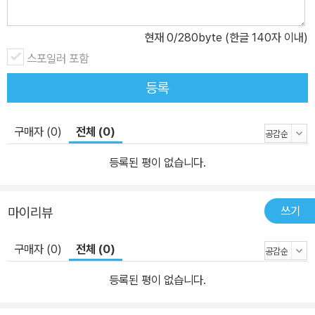
글 《새신자반》 100쇄의 의미, 《새신자반》의 시대적 역할 《새신자
반》은 이재철 목사가 끌리듯 밀리듯 개척하여 설립된 주님의교회(현
현재
0
/280byte (한글 140자 이내)
재 서울 송파구 잠실 소재)의 성경공부 교재였다. 이 목사는 쉽게 성
스포일러 포함
경공부 교재를 선택할 수 있으리라 생각하고 시중에 유통 중인 20여
권을 검토하였지만, 본인이 원하는 교재를 찾을 수 없었다. 교인이 마
등록
땅히 궁금해하는 질문들을 성경에서의 현답으로 안내하는 교재를 찾
고 싶어 했다. 아주 간절히 그리고 전심으로. 그렇게 구하고, 찾고, 두
구매자 (0)
전체 (0)
드리던 어느 날이었다. 아주 착한 눈빛으로 그리고 온몸에서 ‘부탁인
데…’ 하는 태도로 내게 랩탑을 빌릴 수 있겠는지를 물어왔다. 이럴 줄
등록된 평이 없습니다.
알았으면, 그 랩탑을 없애지 않았어야 했다! 23년 전의 그 랩탑의 브
랜드는 잊었다. 근육무력증의 저자 고 이재왕 군이 소개해서 구매한
쓰기
마이리뷰
나의 두 번째 타이핑 도구였다. 저자 이재철은 그 녀석을 얼마간 쓰게
해달라 했다. 그러고는 불쑥 성도의 도움을 받아 일본 모처로 바리바
구매자 (0)
전체 (0)
리 짐을 싸서 떠났다. 홀로, 그 랩탑과 함께. 그러고는 열흘 남짓 시간
이 흘러 돌아온 그는 흥분이랄까, 희열이랄까… 선하고 맑고 에너지
등록된 평이 없습니다.
충만한 모습으로 돌아와서는 내게 랩탑을 반납했다. 그리고 원고를