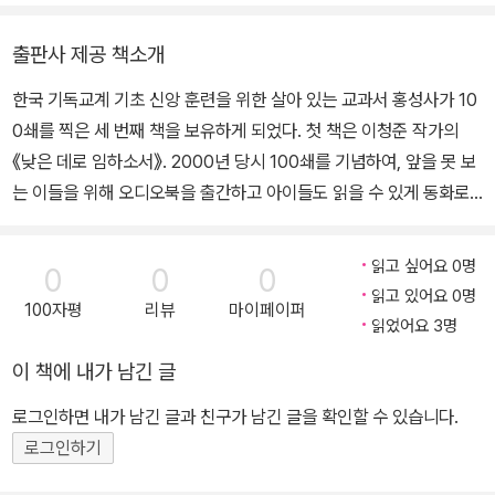
1월 18일 은퇴했다. 지금까지 쓴 책으로 《청년아 울더라도 뿌려야 한
다》, 《회복의 신앙》, 《회복의 목회》, 《사랑의 초대》, 대담집 《지성과
출판사 제공 책소개
영성의 만남》(이어령 공저), 《새신자반》, 《성숙자반》, 《사명자반》,
한국 기독교계 기초 신앙 훈련을 위한 살아 있는 교과서 홍성사가 10
《인간의 일생》, 《비전의 사람》, 《내게 있는 것》, 《참으로 신실하게》,
0쇄를 찍은 세 번째 책을 보유하게 되었다. 첫 책은 이청준 작가의
《매듭짓기》, 《믿음의 글들, 나의 고백》, 《아이에게 배우는 아빠》, 《목
《낮은 데로 임하소서》. 2000년 당시 100쇄를 기념하여, 앞을 못 보
사, 그리고 목사직》, 단편 설교 시리즈를 엮은 《이재철의 메시지》, 요
는 이들을 위해 오디오북을 출간하고 아이들도 읽을 수 있게 동화로
한복음 설교집 <요한과 더불어>(전10권), 로마서 설교집 <이재철
재창작하여 《어린이 낮은 데로 임하소서》를 출간했다. 두 번째 책은
목사의 로마서>(전3권), 사도행전 설교집 <사도행전 속으로>(전15
김진홍 목사의 파란만장한 빈민선교 이야기를 담은 《새벽을 깨우리
권), 사경회 설교집 <말씀, 그리고 사색과 결단>(출간 중)이 있다.
읽고 싶어요 0명
0
0
0
로다》로서, 100쇄를 맞은 2006년 당시 양장판과 보급판을 동시 출
읽고 있어요 0명
100자평
리뷰
마이페이퍼
간했다. 2017년 6월 100쇄를 찍은 세 번째 책, 이재철 목사의 《새신
읽었어요 3명
자반》은 본문 및 표지 디자인과 제본 방식을 새롭게 하고 <새신자반
이 책에 내가 남긴 글
강의안>을 수록해 한정판으로 제작했다. 1994년 12월 초판이 발행
된 이후 한국의 그리스도인들을 위한 신앙 훈련서로 많은 독자들에게
로그인하면 내가 남긴 글과 친구가 남긴 글을 확인할 수 있습니다.
꾸준히 사랑받아 온 《새신자반》은 2008년 8월 개정판이 나오기까
로그인하기
지 초판 59쇄를 찍었으며 이후 개정판 41쇄를 더했다. 100쇄 기념