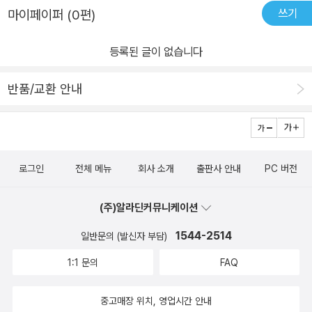
건넸다. 여기서 기억이 확실치 않다. 플로피 디스크였는지 프린트 된
쓰기
마이페이퍼 (0편)
종이 원고였는지…. 이참에 물어서 알아두어야겠다. 《새신자반》은 이
렇게 목회 일선에서 성경공부 교재의 빈곤함을 인식한 저자의 분기탱
등록된 글이 없습니다
천의 선한 의지가 밀리듯 끌리듯 완성한 텍스트이다. 그 목차는 다음
과 같다. 하나님은 누구신가? 나는 누구인가? 예수님은 누구신가?
반품/교환 안내
성령님은 누구신가? 성경이란? 기도란? 교회란? 예배란? 그리스도
인의 교회생활, 그리스도인의 가정생활, 이렇게 10가지 항목이다. 그
후 저자는 《성숙자반》, 《사명자반》이라는 확장판의 교재를 순차적으
로 집필했다. 그 《새신자반》의 100쇄의 의미는 한 목회자가 저에게
로그인
전체 메뉴
회사 소개
출판사 안내
PC 버전
맡겨진 성도들을 위해 집필한 맞춤형 성경공부 교재가 한 교회를 넘
어 범용의 성경공부 교재가 되었음을 검증하는 데 있다 하겠다. 더불
(주)알라딘커뮤니케이션
어 《새신자반》의 시대적 역할은 미국 복음주의권에 의해 제공되던 성
1544-2514
일반문의 (발신자 부담)
경공부 교재로부터 한국 그리스도인들을 위한 성경공부의 국산화, 한
국화를 꾀했다는 것이라 하겠다. 새신자반 100쇄 축하글 “이재철 목
1:1 문의
FAQ
사는 많은 사람들의 동행자, 우리와 함께 걷고 있는 보통 사람이다. 그
리고 그것은 당신의 제자 무리들과 함께 끝없이 길을 걸어가는 동행
중고매장 위치, 영업시간 안내