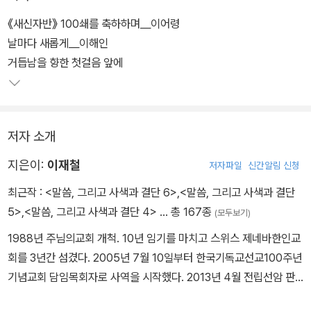
이번 100쇄 기념 한정판에는 이어령 교수의 축사, 이해인 수녀의 축
《새신자반》 100쇄를 축하하며＿이어령
시, 이재철 목사의 감사의 글을 담았다. 각 장 끝에는 '새신자반 강의
날마다 새롭게＿이해인
안'을 수록해 보다 풍성한 내용을 제공한다. 강의안 질문의 답이 되는
거듭남을 향한 첫걸음 앞에
본문 내용에 해당 질문의 번호를 표시해, 내용을 더욱 쉽게 이해하고
정리할 수 있도록 했다. 한정판 3,000부는 각 권마다 고유 번호를 부
여해 소장 가치를 더했다.
저자 소개
지은이:
이재철
저자파일
신간알림 신청
최근작 :
<말씀, 그리고 사색과 결단 6>
,
<말씀, 그리고 사색과 결단
5>
,
<말씀, 그리고 사색과 결단 4>
… 총 167종
(모두보기)
1988년 주님의교회 개척. 10년 임기를 마치고 스위스 제네바한인교
회를 3년간 섬겼다. 2005년 7월 10일부터 한국기독교선교100주년
기념교회 담임목회자로 사역을 시작했다. 2013년 4월 전립선암 판
정을 받아 그해 5월 수술을 받고 10월에 강단에 복귀했다. 2018년 1