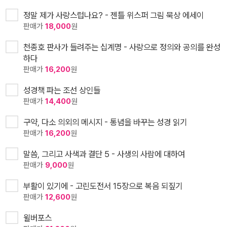
정말 제가 사랑스럽나요? - 젠틀 위스퍼 그림 묵상 에세이
판매가
18,000
원
천종호 판사가 들려주는 십계명 - 사랑으로 정의와 공의를 완성
하다
판매가
16,200
원
성경책 파는 조선 상인들
판매가
14,400
원
구약, 다소 의외의 메시지 - 통념을 바꾸는 성경 읽기
판매가
16,200
원
말씀, 그리고 사색과 결단 5 - 사생의 사람에 대하여
판매가
9,000
원
부활이 있기에 - 고린도전서 15장으로 복음 되짚기
판매가
12,600
원
윌버포스