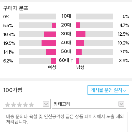
한정판에는 이어령 교수의 축사, 이해인 수녀의 축시, 이재철 목사의
구매자 분포
감사의 글을 담았다. 각 장 끝에는 <새신자반 강의안>을 수록해 보다
10대
0%
0%
풍성한 내용을 제공한다. 강의안 질문의 답이 되는 본문 내용에 해당
20대
4.7%
5.5%
질문의 번호를 표시해, 내용을 더욱 쉽게 이해하고 정리할 수 있도록
30대
12.5%
16.4%
했다. 한정판 3,000부는 각 권마다 고유 번호를 부여해 소장 가치를
40대
더했다. 이 책이 쓰여진 계기는 저자 자신이 신학교에 입학하기 전, 신
10.2%
19.5%
앙과 관련한 여러 질문들이 있었는데 구체적인 해답을 얻을 수 없었
50대
7.0%
14.1%
던 데에 기인한다. 1988년 6월 주님의교회 목회를 시작한 후에는
60대
3.9%
6.2%
여성
남성
‘새신자반’ 프로그램 교재에 대한 많은 이들의 요청이 있었다. 그래서
1994년 안식년을 이용해 집필했는데, 하루 20시간씩 2주 만에 탈고
했다. 1994년 초판이 나올 때 저자는 목회 초기의 40대 중반이었고,
100자평
게시물 운영 원칙
개정판을 낼 때는 50대 말이었는데, 100쇄를 찍은 지금은 30년에
걸친 목회 인생을 마무리하는 60대 말을 지나고 있다. 세월이 흘러도
카테고리
책에 담긴 변함없는 진리로 독자들의 신앙생활에 든든한 길잡이가 되
어 주는 《새신자반》은 국내를 넘어 몽골어, 베트남어로 번역 출간되
었으며, 2017년 하반기 대만에서도 번역 출간될 예정이다. 발행인의