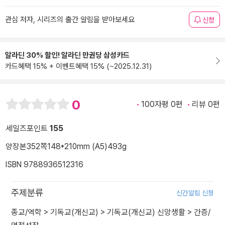
관심 저자, 시리즈의 출간 알림을 받아보세요
신청
알라딘 30% 할인! 알라딘 만권당 삼성카드
카드혜택 15% + 이벤트혜택 15% (~2025.12.31)
0
100자평 0편
리뷰 0편
세일즈포인트
155
양장본
352쪽
148*210mm (A5)
493g
ISBN 9788936512316
주제분류
신간알림 신청
종교/역학
>
기독교(개신교)
>
기독교(개신교) 신앙생활
>
간증/