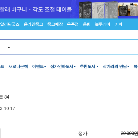
알라딘굿즈
온라인중고
중고매장
우주점
음반
블루레이
커피
서
스트
새로나온책
이벤트
정가인하도서
추천도서
작가와의 만남
북
 84
3-10-17
정가
20,000