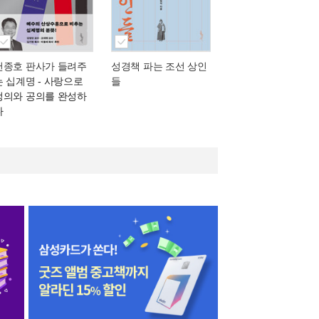
천종호 판사가 들려주
성경책 파는 조선 상인
는 십계명
- 사랑으로
들
정의와 공의를 완성하
다