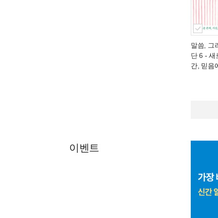
말씀, 그
단 6
- 새
간, 믿음
이벤트