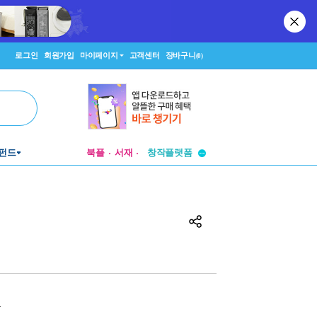
로그인
회원가입
마이페이지
고객센터
장바구니
(0)
투비컨티뉴드
창작플랫폼
펀드
북플
서재
투비컨티뉴드
원