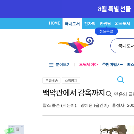
HOME
전자책
만권당
외국도서
국내도서
첫달무료
국내도
분야보기
오뒷세이아
추천마법사
베
무료배송
소득공제
백악관에서 감옥까지
믿음의 글들
|
찰스 콜슨
(지은이),
양혜원
(옮긴이)
홍성사
200