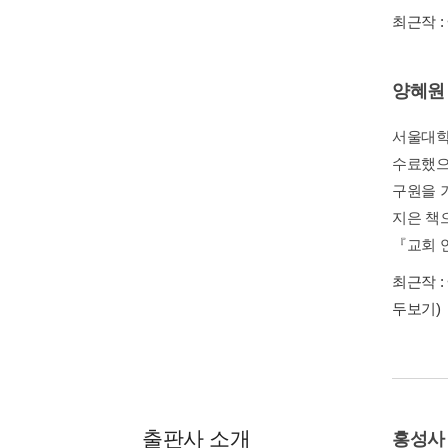
최근작 :
양혜원
서울대학
수료했으며
구원을 
지은 책
『교회 
최근작 :
두보기)
출판사 소개
홍성사