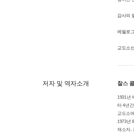
감사의 
에필로
교도소선
저자 및 역자소개
찰스 
1931
터 4년
교도소에
1973년
재소자. 