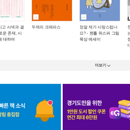
리고 사색과 결
두제의 크레파스
정말 제가 사랑스럽나
로운 존재, 시
요?
- 젠틀 위스퍼 그림
에 대하여
묵상 에세이
더보기