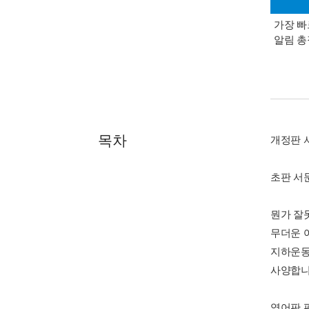
가장 빠
알림 
목차
개정판 
초판 서
뭔가 잘못
무더운 여
지하운동 
사양합니다
영어판 