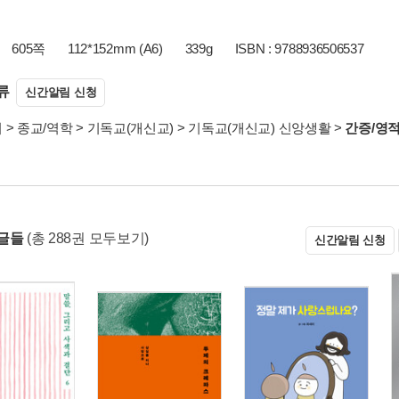
605쪽
112*152mm (A6)
339g
ISBN : 9788936506537
류
신간알림 신청
서
>
종교/역학
>
기독교(개신교)
>
기독교(개신교) 신앙생활
>
간증/영
글들
(총 288권 모두보기)
신간알림 신청