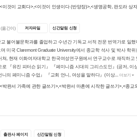
<이것이 교회다>
,
<이것이 인생이다 (반양장)>
,
<생명공학, 판도라 상
(옮긴이)
저자파일
신간알림 신청
교 불어불문학과를 졸업하고 수년간 기독교 서적 전문 번역가로 일했
 미국 Claremont Graduate University에서 종교학 석사 및 
거쳐, 현재 이화여자대학교 한국여성연구원에서 연구교수로 재직하고 
으로 『유진 피터슨 읽기』 『페미니즘 시대의 그리스도인』(공저, 이상 I
언니의 페미니즘 수업』 『교회 언니, 여성을 말하다』(이상...
더보기
<박완서 가족에 관한 글쓰기>
,
<박완서 마흔에 시작한 글쓰기>
,
<종교와
출판사 페이지
신간알림 신청