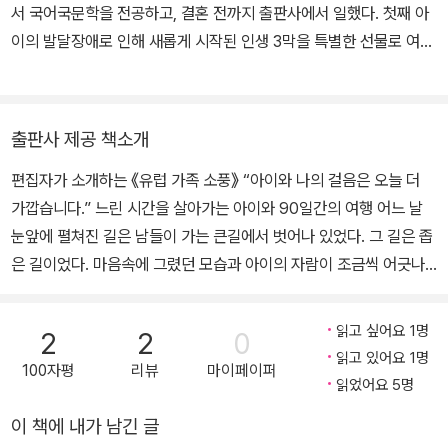
서 국어국문학을 전공하고, 결혼 전까지 출판사에서 일했다. 첫째 아
이의 발달장애로 인해 새롭게 시작된 인생 3막을 특별한 선물로 여기
며, 그 소중한 일상을 나누고 싶어 기록하고 있다. 하루가 다르게 커가
는 아이들을 보며 이젠 나 스스로 행복해지는 방법을 찾을 때가 되었
음을 느끼는 요즘, 새로운 배울 거리들을 찾아 이곳저곳 두리번거리
출판사 제공 책소개
는 중이다.
편집자가 소개하는 《유럽 가족 소풍》 “아이와 나의 걸음은 오늘 더
가깝습니다.” 느린 시간을 살아가는 아이와 90일간의 여행 어느 날
눈앞에 펼쳐진 길은 남들이 가는 큰길에서 벗어나 있었다. 그 길은 좁
은 길이었다. 마음속에 그렸던 모습과 아이의 자람이 조금씩 어긋나
고 있었고, 불편한 시선들을 마주해야 했다. 그 길목에서 가족은 잠시
낯선 땅으로 떠나기로 한다. 그곳에서 서로를 바라보고 이해하며, 서
읽고 싶어요 1명
2
2
0
로의 보폭에 맞춰 걷고 싶었다. 겸이는 유독 순하고 건강한 아이였다.
읽고 있어요 1명
100자평
리뷰
마이페이퍼
듬뿍 사랑받으며 큰 보챔 없이 자라나 엄마의 힘을 덜어 주었다. 그런
읽었어요 5명
데 둘째가 태어나면서부터 조금 달라졌다. 극심한 분리불안과 예민함
이 책에 내가 남긴 글
으로 엄마를 자주 당황시켰고, 과민한 행동으로 인해 주위 사람들에