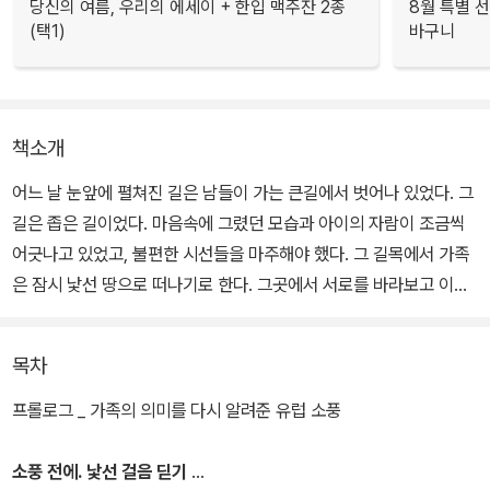
당신의 여름, 우리의 에세이 + 한입 맥주잔 2종
8월 특별 선
(택1)
바구니
책소개
어느 날 눈앞에 펼쳐진 길은 남들이 가는 큰길에서 벗어나 있었다. 그
길은 좁은 길이었다. 마음속에 그렸던 모습과 아이의 자람이 조금씩
어긋나고 있었고, 불편한 시선들을 마주해야 했다. 그 길목에서 가족
은 잠시 낯선 땅으로 떠나기로 한다. 그곳에서 서로를 바라보고 이해
하며, 서로의 보폭에 맞춰 걷고 싶었다.
목차
겸이는 유독 순하고 건강한 아이였다. 듬뿍 사랑받으며 큰 보챔 없이
자라나 엄마의 힘을 덜어 주었다. 그런데 둘째가 태어나면서부터 조
프롤로그 _ 가족의 의미를 다시 알려준 유럽 소풍
금 달라졌다. 극심한 분리불안과 예민함으로 엄마를 자주 당황시켰
고, 과민한 행동으로 인해 주위 사람들에게서 집중받는 일이 부지기
소풍 전에. 낯선 걸음 딛기