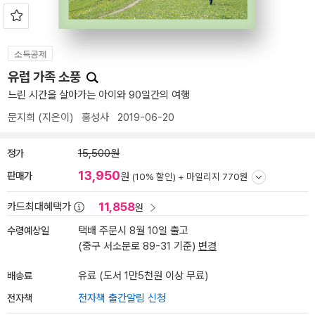
소득공제
유럽 가족 소풍
느린 시간을 살아가는 아이와 90일간의 여행
문지희
(지은이)
홍성사
2019-06-20
정가
15,500원
13,950
판매가
원
(10% 할인) +
마일리지 770원
11,858
카드최대혜택가
원
수령예상일
택배 주문시 8월 10일 출고
(중구 서소문로 89-31 기준)
변경
배송료
유료 (도서 1만5천원 이상 무료)
전자책
전자책 출간알림 신청