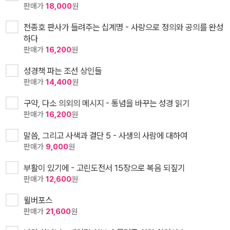
판매가
18,000
원
천종호 판사가 들려주는 십계명 - 사랑으로 정의와 공의를 완성
하다
판매가
16,200
원
성경책 파는 조선 상인들
판매가
14,400
원
구약, 다소 의외의 메시지 - 통념을 바꾸는 성경 읽기
판매가
16,200
원
말씀, 그리고 사색과 결단 5 - 사생의 사람에 대하여
판매가
9,000
원
부활이 있기에 - 고린도전서 15장으로 복음 되짚기
판매가
12,600
원
윌버포스
판매가
21,600
원