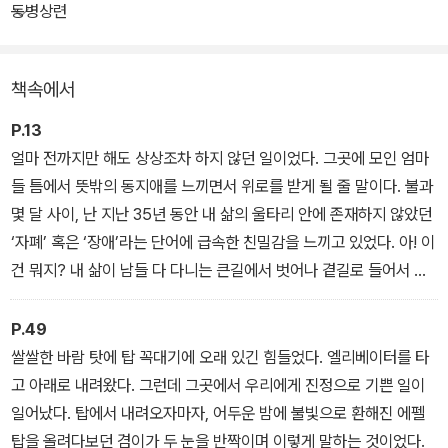
수였다. 자라나면서 조금씩 나아질 거라 엄마는 스스로를 다독였다.
동병상련
하지만 아이에게 자폐 경향적 소견이 보인다는 의사의 진단은 예상치
못한 막막한 현실로 모든 기대를 돌려놓았다. '왜 우리에게 이런 일
책속에서
이? 이 길의 끝에는 무엇이 기다리고 있는 거지?'
P.13
이 책은 아이가 발달 장애를 겪게 된 후, 가족이 함께 회복되고 성숙해
얼마 전까지만 해도 상상조차 하지 않던 일이었다. 그곳에 모인 엄마
가는 과정을 여행이라는 시간을 통해 담았다. 그 여행은 마치 가족이
들 틈에서 뜻밖의 동지애를 느끼면서 위로를 받게 될 줄 말이다. 불과
쉬어 갈 때마다 꺼내어 볼 선물을 찾아 떠난 아주 특별한 소풍과도 같
몇 달 사이, 난 지난 35년 동안 내 삶의 울타리 안에 존재하지 않았던
다.
‘자폐’ 혹은 ‘장애’라는 단어에 급속한 친밀감을 느끼고 있었다. 아! 이
건 뭐지? 내 삶이 남들 다 다니는 큰길에서 벗어나 곁길로 들어서 버
린 듯한 이 느낌은? 멈출 수도 없고 되돌아갈 수도 없는데, 난 어쩌다
가 이 당혹스러운 꼬부랑길로 들어온 것일까? 이 길 끝에는 도대체
P.49
뭐가 있을까?
쌀쌀한 바람 탓에 탑 꼭대기에 오래 있긴 힘들었다. 엘리베이터를 타
_ ‘동병상련’에서
고 아래로 내려왔다. 그런데 그곳에서 우리에게 진정으로 기쁜 일이
일어났다. 탑에서 내려오자마자, 어두운 밤에 불빛으로 환해진 에펠
탑을 올려다보던 겸이가 두 눈을 반짝이며 이렇게 말하는 것이었다.