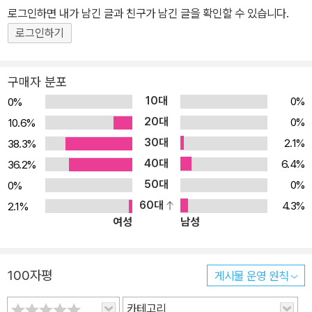
게서 집중받는 일이 부지기수였다. 자라나면서 조금씩 나아질 거라
로그인하면 내가 남긴 글과 친구가 남긴 글을 확인할 수 있습니다.
엄마는 스스로를 다독였다. 하지만 아이에게 자폐 경향적 소견이 보
로그인하기
인다는 의사의 진단은 예상치 못한 막막한 현실로 모든 기대를 돌려
놓았다. ‘왜 우리에게 이런 일이? 이 길의 끝에는 무엇이 기다리고 있
구매자 분포
는 거지?’ 이 책은 아이가 발달 장애를 겪게 된 후, 가족이 함께 회복
10대
0%
0%
되고 성숙해 가는 과정을 여행이라는 시간을 통해 담았다. 그 여행은
20대
0%
10.6%
마치 가족이 쉬어 갈 때마다 꺼내어 볼 선물을 찾아 떠난 아주 특별한
30대
2.1%
38.3%
소풍과도 같다. 막막한 터널의 입구에서 행복을 찾아 떠나다 유럽에
40대
서 시작되는 가족의 회복과 성장 여행기 “제가 아이를 위해 무엇을 해
6.4%
36.2%
줄 수 있죠?” 아이가 가장 좋아하는 것을 함께하라는 의사의 조언에
50대
0%
0%
아빠와 엄마는 아이에게 여행을 선물하기로 했다. 프랑스를 시작으
60대
4.3%
2.1%
여성
남성
로, 스위스, 독일, 오스트리아, 체코, 네덜란드, 영국을 90일간 돌아다
니며 아이의 웃음소리가 커졌고, 아이를 바라보는 부모의 눈빛에 따
뜻함이 더해졌다. 아이는 에펠탑을 다녀온 후 처음으로 ‘저기 또 가
100자평
게시물 운영 원칙
까? 에피타, 에피타’라는 서툰 언어로 자신의 생각을 표현했다. 분수
가 있는 곳이면 분수 사랑에 흠뻑 빠졌다. 작은 일에도 무서워하고 숨
카테고리