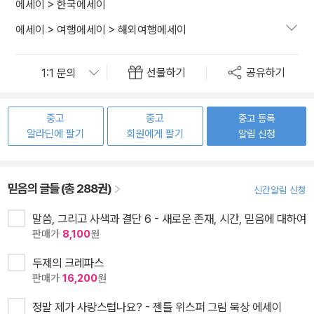
에세이
>
한국에세이
에세이
>
여행에세이
>
해외여행에세이
선물하기
공유하기
중고
중고
중고 등록
알라딘에 팔기
회원에게 팔기
알림 신청
믿음의 글들 (총 288권)
신간알림 신청
말씀, 그리고 사색과 결단 6 - 새로운 존재, 시간, 믿음에 대하여
판매가
8,100
원
두제의 크레파스
판매가
16,200
원
정말 제가 사랑스럽나요? - 젠틀 위스퍼 그림 묵상 에세이