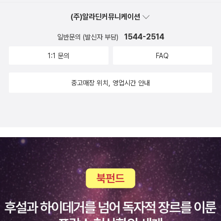
이는 용서를 기꺼이 받아 줬고 그것이 고마워 겸이 아빠는 펑펑 울었
(주)알라딘커뮤니케이션
다고 적혀 있어요. 내가 진심으로 사과를 하지 않아서이지 우리 아이
는 항상 용서할 마음으로 기대라고 있다라는 생각이 들어졌어요. 이
1544-2514
일반문의 (발신자 부담)
런 마음으로 누구를 대하면 싫다 할 사람은 없겠죠.. 실은 저는 우리
1:1 문의
FAQ
아이 때문에 이 책을 읽게 된 것은 아니에요. 책을 읽고 나니 이리 생
각하게 되었다는 것이죠. 저는 사회복지사인데 자폐를 가진 아이를
중고매장 위치, 영업시간 안내
이해하고자 이 책을 읽게 되었어요. 일전에 자폐아이를 가르친 적이
있었는데 내가 그 아이를 더 망치는 것이 아닌가 하는 두려움에 서둘
러 그만두었던 것이 사는 내내 후회가 됩니다. 내가 그 아이에게 상처
를 준 것 같아서요. 자기만의 세계가 있고 타인과 공감하는 것이 부족
하고.. 그럼에도 마음을 이해 받기를 원하고 있구나.. 다른 아이들과
같구나. 단, 좀 더 기다려줘야겠구나. 책을 처음에는 잘 읽히지 않아
좀 힘들었어요. 1/3이 넘어가자 빠져들어 손에서 놓기 힘들었네요. 좋
은 책을 선물한 작가님과 겸이 아빠, 겸이, 민이에게 고마워요~~^^