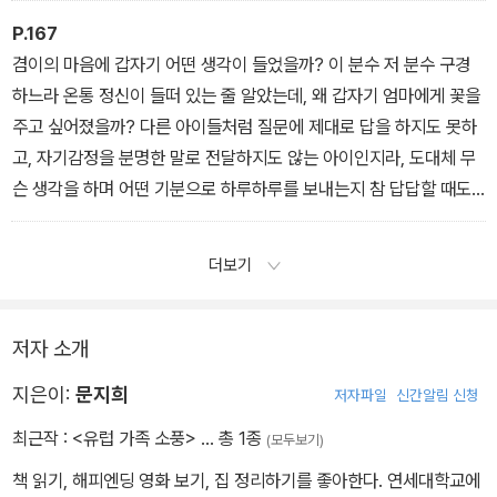
하나 저절로 이루어지지 않는다는 걸 알게 된다.
P.167
_ 127쪽, ‘두 번째 소풍. 스위스’에서
겸이의 마음에 갑자기 어떤 생각이 들었을까? 이 분수 저 분수 구경
하느라 온통 정신이 들떠 있는 줄 알았는데, 왜 갑자기 엄마에게 꽃을
주고 싶어졌을까? 다른 아이들처럼 질문에 제대로 답을 하지도 못하
고, 자기감정을 분명한 말로 전달하지도 않는 아이인지라, 도대체 무
슨 생각을 하며 어떤 기분으로 하루하루를 보내는지 참 답답할 때도
많았는데……. 겸이가 건네준 민들레꽃 한 송이는 이런 내 마음을 부
드럽게 위로하는 치료제 같았다.
더보기
“엄마, 나 괜찮아요. 잘 자라고 있어요. 너무 걱정하지 마세요”라고 말
해 주는 것 같았다.
_ ‘세 번째 소풍. 독일’에서
저자 소개
지은이:
문지희
저자파일
신간알림 신청
최근작 :
<유럽 가족 소풍>
… 총 1종
(모두보기)
책 읽기, 해피엔딩 영화 보기, 집 정리하기를 좋아한다. 연세대학교에