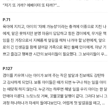
“저기 또 가까? 에베이터 또 타까?”
엘리베이터라는 발음이 안 돼서 ‘에베이터’라고 하긴 했지만, 먼저
“저기 또 갈까?”라고 ‘말을 했다’는 사실이 놀라웠다.
P.71
“여보, 지금 겸이가 한 말, 들었어요?”
육아에 지치고, 아이의 ‘자폐 가능성’이라는 충격에 이중으로 지친 나
“응, 저기 또 가자고 하네. 세상에! 이런 말한 거 처음 아니야?”
에게, 말은 못하지만 분명 마음이 답답하고 힘든 겸이에게, 무거운 책
“겸이야, 저기 또 가고 싶어?”
임을 진 가장으로서 지혜롭게 앞길을 헤쳐 나가야 할 남편에게, 앞으
“저기 또 가까? 에피타, 에피타.”
로의 긴 인생길을 함께 걸어갈 가족으로 묶인 둘째 민이에게. 마냥 기
“그래, 겸이야! 우리 겸이, 진짜 좋았구나! 다음에 또 꼭 다시 가자.”
쁘고 즐겁고 행복한 시간의 보따리들이 필요했다. 그 보따리들이 우
_ ‘첫 번째 소풍. 프랑스’에서
리의 모나고 뾰족해진 곳들을 감싸 주길 바랐다. 어긋나고 끊어진 마
음들을 이어주길 바랐다. 우리의 여행지들은 그 선물 보따리들을 장
P.127
만하러 떠난 장터에 다름 아니었다.
겸이를 키우며 나는 아이가 보여 주는 작은 발달과 진보에도 감탄하
분수를 보며 아이가 자주 행복해해서 기뻤다. 사소한 놀이만으로도
고 감사하게 되었다. 보통 아이들은 때가 되면 누구나 하는 일을 아이
자꾸 웃어서 좋았다. 작지만 폭신한 보따리들을 주섬주섬 챙겨 담으
는 때맞춰 하지 않는다. 누군가는 하루면 해낼 일을 우리 아이는 한 달
면서, ‘떠나오길 잘했구나!’ 생각하는 날들이 쌓여 가고 있었다.
만에야 이룬다. 느릿느릿 거북, 꼬물꼬물 달팽이 같다. 그러다 보니 그
_ ‘첫 번째 소풍. 프랑스’에서
과정 하나하나가 자세히 들여다보인다. 어렵게 첫 발걸음을 떼고, 때
로는 고비를 넘고 그러다가 마침내 정상에 오르는 과정들. 그 어느 것