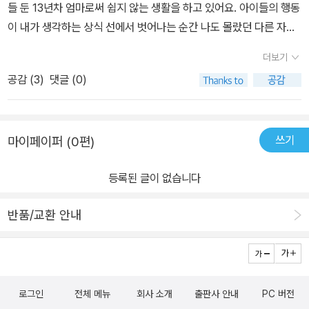
들 둔 13년차 엄마로써 쉽지 않는 생활을 하고 있어요. 아이들의 행동
이 내가 생각하는 상식 선에서 벗어나는 순간 나도 몰랐던 다른 자아
가 나타나 깜짝 깜짝 놀라 당황합니다. 이내 아이들에게 죄책감이 들
더보기
어 미안하여 사과 하고.. 이런 생활을 다람쥐 쳇바퀴 돌듯 반복하죠.
공감 (
3
)
댓글 (0)
일전에 부모교육을 받으면서 들은 얘기가 생각이 납니다. 내가 아끼
는 그릇이 깨졌다고 가정헀을 때 그 대상이 누구냐에 따라 내 반응은
달라질 것이다. 집에 온 손님과 내 아이. 두 대상에 따른 나의 반응은
쓰기
마이페이퍼 (0편)
상극이곘죠. 손님에게는 내 성격상 괜찮다고. 자주 쓰는 그릇도 아니
고 그리 귀하지 않습니다. 다치지 않으셔서 다행이에요.. 내 아이라
등록된 글이 없습니다
면.. 그리 조심성 없게 행동하니 그릇이 깨지지 않았냐. 그리 조심하라
했건만.. 이 아까운 걸 어떻게.. 다치지 않았으면 저리 가서 앉아 있
반품/교환 안내
어... 내게는 집에 잠시 온 손님보다 아이가 소중함에도 제 표현만 봐
서는 아이가 충분히 상처를 받을만 하죠. 내가 내 아이를 하나의 소유
가 아닌 인격체로 생각했다면 손님에게 했던 행동의 반이라고 표현했
을 것입니다 이 책에서 겸이의 아빠는 여행을 하며 아이에게 일전에
로그인
전체 메뉴
회사 소개
출판사 안내
PC 버전
자신이 헀던 행동을 반성하여 아이에게 진심으로 사과를 합니다. 아