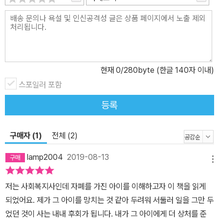
기만 했던 아이가 회전목마를 타고, 백조를 보고도 무서워하지 않았
다. 커다란 하얀 오리를 백조로 착각하긴 했지만, 빵 조각을 뚝뚝 뜯어
던져 주면 따라오는 모습을 보며 즐거워했다. 누군가에게는 평범한
일들이 가족에게는 특별한 선물이 되었다. 그리고 가족은 서로의 이
야기를 꺼내 놓으며 진정한 회복을 경험했다. 부모는 아이에게 갖고
현재
0
/280byte (한글 140자 이내)
있던 죄책감의 짐을 내려놓고, 앞으로 맞이하게 될 시간들에 대한 소
스포일러 포함
망을 얻었다. 그렇게 여행의 하루하루가 지나며 부모와 아이는 서로
에게 더 다가서고 자라 가며, 가족의 진정한 의미를 발견해 간다.
등록
구매자 (1)
전체 (2)
lamp2004
2019-08-13
메뉴
저는 사회복지사인데 자폐를 가진 아이를 이해하고자 이 책을 읽게
되었어요. 제가 그 아이를 망치는 것 같아 두려워 서둘러 일을 그만 두
었던 것이 사는 내내 후회가 됩니다. 내가 그 아이에게 더 상처를 준