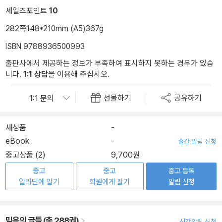
세일즈포인트
10
282쪽
148*210mm (A5)
367g
ISBN 9788936500993
출판사에서 제공하는 정보가 부족하여 표시하지 못하는 경우가 있습
니다.
1:1 상담
을 이용해 주십시오.
선물하기
공유하기
새상품
-
eBook
-
출간 알림 신청
중고상품 (2)
9,700원
중고
중고
중고 등록
알라딘에 팔기
회원에게 팔기
알림 신청
믿음의 글들 (총 288권)
신간알림 신청