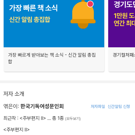
가장 빠르게 받아보는 책 소식 - 신간 알림 총집
경기컬처패스
합
저자 소개
엮은이:
한국기독여성문인회
저자파일
신간알림 신청
최근작 :
<주부편지 II>
… 총 1종
(모두보기)
<주부편지 II>