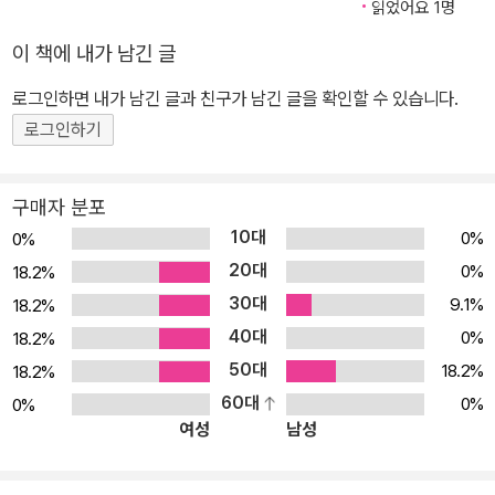
읽었어요 1명
사랑의 집은 번듯하게 조성되어 있다. 사실 대지 2만 제곱미터(약 6,
이 책에 내가 남긴 글
600평)에 들어선 멋들어진 건물만 보고 놀라긴 이르다. 지금의 사랑
의 집이 있기까지 지난 20년의 이야기를 듣고 나면 아마 보면서도 믿
로그인하면 내가 남긴 글과 친구가 남긴 글을 확인할 수 있습니다.
기지 않을지 모른다. 1993년 사랑의 집 설립 당시는 물론 지금도 중
로그인하기
국에서 개인이 고아원을 설립해 운영할 수 없다. 허가받기가 하늘의
별 따기 만큼이나 어렵기 때문이다. 부지 마련에서 건물 건축과 운영
구매자 분포
등 모든 비용을 부담하겠다는 사업계획서를 제출해도 도무지 허가가
10대
0%
0%
나지 않는다. 그런데 1992년에 연길에 온 외국인에게 연길시 민정국
20대
0%
18.2%
(民政局)에서 허가를 내주고, 부지까지 구입해 제공했다. 그곳에 큰
30대
9.1%
18.2%
건물이 여덟 동이나 세워졌고, 아이들과 상주 봉사자를 포함해 백 명
40대
가까운 대식구가 생활하고 있다. 후원단체가 있는 것도 아닌데 어떻
0%
18.2%
게 사랑의 집이 운영되는 걸까? 사랑의 집에는 지금도 만나가 내리는
50대
18.2%
18.2%
것일까? 2. 울배기 아빠 김학원 세 살 무렵 세상을 떠나 얼굴도 기억
60대
0%
0%
여성
남성
나지 않는 어머니, 어려운 형편 때문에 남의 농사를 대신 지어 주느라
늘 바쁜 아버지, 돈은 없고 돌봐야 할 아이들은 많은 집을 견디지 못하
고 금세 나가는 새어머니들, 행방불명된 큰형……. 어린 시절, 칠남매