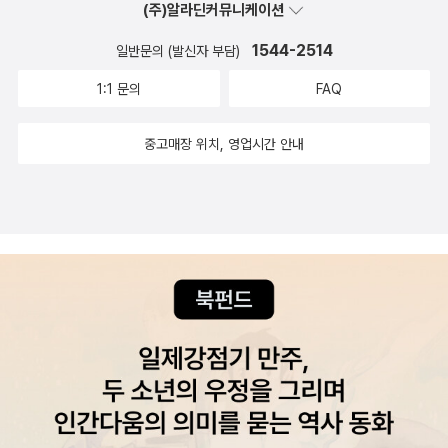
(주)알라딘커뮤니케이션
금까지 운영되고 있다. ‘선교(宣敎)’를 사전에서 찾으면 ‘종교를 선전
1544-2514
일반문의 (발신자 부담)
하여 널리 폄’이라 풀이되어 있다. 오래전 이 땅에 복음의 씨앗이 뿌려
질 때 외국인 선교사들이 헐벗고 굶주린 사람들에게 의료 혜택을 베
1:1 문의
FAQ
풀고(宣), 배우지 못한 사람들에게 가르치면서(敎) 그리스도의 사랑
을 전했기 때문이다. 중국은 포교가 금지된 곳이지만 베풀고 가르치
중고매장 위치, 영업시간 안내
는 선교는 얼마든지 가능함을 김 원장의 사역을 통해 알 수 있다. 사랑
의 집 가훈은 성실과 사랑이다. 나는 언제나 아이들에게 성실하게 살
라고, 세상과 사람을 사랑하며 살라고 가르친다. 아이들에게 복음을
전할 수도 없는데 왜 부모 없는 아이들을 대가 없이 돌보느냐고 묻는
사람이 많다. 참 이상한 생각이다. 아무 조건 없이 아이들에게 삶의 공
간을 만들어 주고 부모가 되어 줄 수는 없단 말인가. -본문에서 4. 저
자 인터뷰 * 연길에 사랑의 집(애심원)을 세우고 20년간 부모 없는
아이들을 돌보는 일이 만만치 않았으리라 생각합니다. 어떻게 중국에
가게 되셨나요? 고등학교 3학년 때 주님을 영접하고 주님의 은혜에
참으로 감사했습니다. 그 사랑에 작은 보답을 하고 싶은 마음으로 기
도하다가 중국에 가겠다고 서원을 했습니다. 그리고 15년이 지난 19