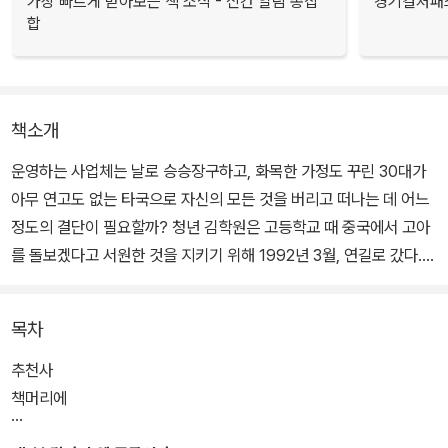
가장 빠르게 받아보는 책 소식 - 신간 알림 총집
경기컬처패스
합
책소개
운영하는 사업체는 날로 승승장구하고, 화목한 가정도 꾸린 30대가
아무 연고도 없는 타국으로 자신의 모든 것을 버리고 떠나는 데 어느
정도의 결단이 필요할까? 청년 김학원은 고등학교 때 중국에서 고아
를 돌보겠다고 서원한 것을 지키기 위해 1992년 3월, 연길로 갔다.
대가 없이 남의 아이를 돌보는 것을 이해하지 못하는 나라 중국에서
버림 받은 아이들의 부모가 되었다.
목차
번듯한 후원단체도 없이 받은 사랑을 전하겠다는 마음으로 시작한 사
추천사
랑의 집은 날마다 족한 만큼 채워 주시는 주님의 섭리로 오늘까지 운
책머리에
영되고 있다. 하루도 쉬지 않고 아이들이 머물 집을 직접 지어 가는 김