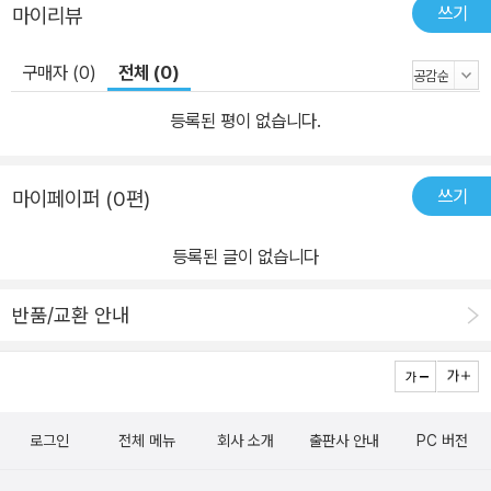
쓰기
마이리뷰
원장은 자신과 같은 처지의 부모 없는 아이들을 사랑하는 사람입니
다. 모두가 쉽지 않은 일이라고 했지만, 그는 자신의 아이를 낳는 대신
구매자 (0)
전체 (0)
중국 아이들을 품에 안아 키우기 시작해 20년이 지난 지금 100명이
넘는 자녀를 둔 아버지가 되었습니다. 이제 그가 태어나 성장한 고국
등록된 평이 없습니다.
으로 돌아갈 수 없는, 영락없이 중국에서 살아야 할 사랑의 집 아이들
의 아버지지요. -오장숙 위원 추천사에서 3. “저이는 왜 남의 아이를
쓰기
마이페이퍼 (0편)
키우나?” 왜 고등학생 김학원에게 무작정 중국에 가 부모 없는 아이
를 돌봐야겠다는 마음을 주셨을까? 내 아이 하나만 귀하게 소황제로
등록된 글이 없습니다
키우는 나라에서, 대가 없이 다른 사람의 아이를 키우는 것을 이해하
지 못하는 사람들에게 그의 사명은 웃음거리로 전락하곤 했다. 김 원
반품/교환 안내
장은 묵묵히 사랑의 집이라는 보금자리를 만들고, 정성껏 아이들을
돌보았다. 설계는커녕 벽돌 쌓는 법도 모르는 건축 문외한이었지만,
아이들이 머물 집을 직접 만들기 시작했다. 물론 삽질을 하고, 자재를
나르고, 벽돌을 쌓는 등 온몸으로 도운 봉사자들의 땀방울이 큰 힘이
로그인
전체 메뉴
회사 소개
출판사 안내
PC 버전
되었다. 번듯한 후원단체도 없이 받은 사랑을 전하겠다는 마음에서
시작된 사랑의 집은 날마다 족한 만큼 채워 주시는 주님의 섭리로 지