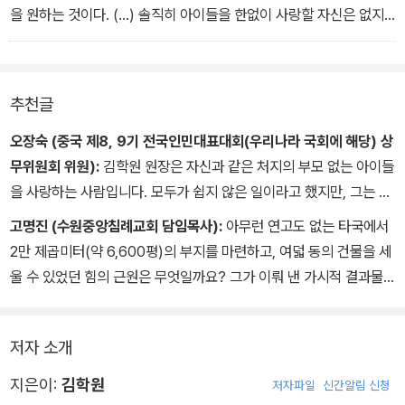
을 원하는 것이다. (…) 솔직히 아이들을 한없이 사랑할 자신은 없지
만, 그래도 포기하지 않는 것은 사랑의 보따리는 나눌수록 커진다고
했기 때문이다. 지금은 좀 모자란 듯해도 나누다 보면 언젠가는 그분
께서 베푸신 사랑을 나도 베풀게 되리라 믿는다.
추천글
오장숙 (중국 제8, 9기 전국인민대표대회(우리나라 국회에 해당) 상
무위원회 위원):
김학원 원장은 자신과 같은 처지의 부모 없는 아이들
을 사랑하는 사람입니다. 모두가 쉽지 않은 일이라고 했지만, 그는 자
신의 아이를 낳는 대신 중국 아이들을 품에 안아 키우기 시작해 20년
고명진 (수원중앙침례교회 담임목사):
아무런 연고도 없는 타국에서
이 지난 지금 100명이 넘는 자녀를 둔 아버지가 되었습니다. 이제 그
2만 제곱미터(약 6,600평)의 부지를 마련하고, 여덟 동의 건물을 세
가 태어나 성장한 고국으로 돌아갈 수 없는, 영락없이 중국에서 살아
울 수 있었던 힘의 근원은 무엇일까요? 그가 이뤄 낸 가시적 결과물
야 할 사랑의 집 아이들의 아버지지요. 그의 소원은 이 아이들이 잘 성
을 본 사람들은 이 규모에 걸맞은 후원단체가 있으리라고 생각합니
장해 국가와 사회에 필요한 사람이 되는 것이랍니다.
다. 사랑의 집 허가를 받고 부지를 제공받았을 때, 그는 한국에 후원단
벌써 사랑의 집에서 김 원장의 뒤를 잇는 사회복지 일꾼을 배출했는
저자 소개
체를 만들려고 했지만 뜻을 같이하겠다는 사람들이 없었습니다. 규모
데, 앞으로 더 많은 사랑의 집 자녀가 연변과 중국을 넘어 세계 곳곳에
있는 후원기관을 찾아 연결해 보려 애썼지만, 그 일 또한 뜻대로 되지
지은이:
김학원
저자파일
신간알림 신청
흩어져 자신들을 키워 준 아버지의 정신을 계승하는 인재가 되리라
않았답니다.