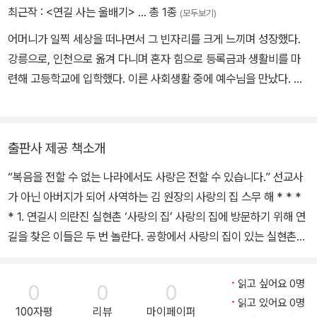
기대해 봅니다. 사랑의 집 이야기를 담은 이 책을, 낮은 자를 섬기기
최근작 :
<연길 사는 울배기>
… 총 1종
(모두보기)
믿기 어렵지만 사랑의 집에는 불가능하다고 여겨지는 일들이 현실로
원하는 사람들과 사회복지 사업에 관심이 큰 이들에게 권하고 싶습니
우뚝 서 있습니다. 이를 가능케 한 것은 바로 작은 몸을 삶의 제물로
어머니가 일찍 세상을 떠나면서 그 빈자리를 크게 느끼며 성장했다.
다.
드린 김 원장 부부입니다. 이들의 헌신이 사랑의 집을 지탱하는 힘의
강릉으로, 인천으로 옮겨 다니며 혼자 힘으로 등록금과 생활비를 마
근원입니다. 요즘은 해마다 5천 명 이상의 방문자 및 봉사자가 김 원
련해 고등학교에 입학했다. 이른 사회생활 중에 예수님을 만났다. 주
장과 더불어 소중한 땀을 아낌없이 쏟아붓습니다. 사랑의 집은 인생
님과의 교제가 날로 깊어지던 고등학교 3학년 어느 날, 중국에 가서
을 배우는 삶의 훈련소가 되었습니다. ‘나는 할 수 없어. 나는 못 해!’
부모 없는 아이들을 돌보겠다고 서원했다. 서른다섯 살, 중국어 한마
하며 뒤로 물러서는 사람들에게 이 책을 권하는 것은, 모두가 불가능
디도 할 줄 모르는 채 지난날의 서원을 실천하러 중국 천진 가는 배에
출판사 제공 책소개
하다 했던 일이 현실이 된 사랑의 집에서는 ‘나는 할 수 있어! 나는 할
탔다. 우여곡절 끝에 연변조선족자치주 연길시에 사랑의 집(애심원)
거야!’로 바뀌는 일이 가능하기 때문입니다.
“복음을 전할 수 없는 나라에서도 사랑은 전할 수 있습니다.” 선교사
을 세우고, 20년째 하나님의 채워 주심을 체험하고 있다.
가 아닌 아버지가 되어 사역하는 김 원장의 사랑의 집 스무 해 * * *
* 1. 연길시 의란진 실현촌 ‘사랑의 집’ 사랑의 집에 방문하기 위해 연
길을 찾은 이들은 두 번 놀란다. 공항에서 사랑의 집이 있는 실현촌
(實現村)까지 오는 동안 지나온 연변 풍경과 딴판인 사랑의 집 모습
에 처음 놀라고, 건물 대부분을 김학원 원장이 손수 지었다는 사실에
읽고 싶어요 0명
0
0
0
또 한 번 놀란다. 어떤 봉사자는 고아원인데 부족함이 없어 보인다며
읽고 있어요 0명
100자평
리뷰
마이페이퍼
주변에 어려운 곳을 소개해 주면 그곳에 가서 봉사하겠다고 할 만큼,