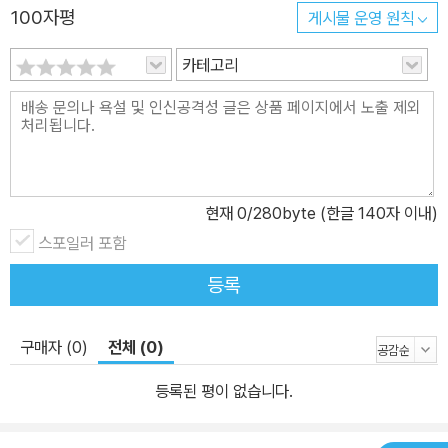
100자평
게시물 운영 원칙
중 여섯째인 김학원에게 가족은 많았지만, 그는 늘 가족들이 그리웠
다. 그의 형제들도 마찬가지였을 것이다. 아버지와 두 명의 형제가 스
카테고리
스로 목숨을 끊고 말았다. 그리움에 늘 울며 다니는 그였지만, 그는 신
세타령을 하는 대신 힘 있게 사는 사람이 되길 꿈꿨다. 물려받은 것이
라곤 건강한 신체 하나뿐이었지만, 환경에 굴하지 않고 노력한 끝에
탄탄한 사업체도 하나 꾸리게 되었고 사랑하는 사람과 결혼도 했다.
하지만 고등학교 시절 예수님을 만나고 받은 은혜에 감사해 중국에
현재
0
/280byte (한글 140자 이내)
가서 부모 없는 아이들을 돌보겠다 서원한 것을 결코 잊지 않았다. 서
스포일러 포함
른다섯 살, 중국어 한마디도 할 줄 모르는 채 천진(톈진) 가는 배에 올
랐다. 연길에 자리 잡고 고아원을 하겠다고 입버릇처럼 말하던 그에
등록
게 어느 날 남자아이 하나가 찾아온다. 길봉이라 이름 지어 주고 자식
처럼 돌보기 시작한 그날이 바로 사랑의 집 설립일이다. ‘낳는 것도 중
구매자 (0)
전체 (0)
요하지만 잘 키우는 것도 중요하다’는 사실을 경험으로 깨달은 김 원
장은 가정을 잃은 아이들에게 무엇을 먹이고 입힐까 염려하기보다 어
등록된 평이 없습니다.
떻게 아이들의 울타리가 될 것인가 고민하며 그들의 아버지를 자처해
스무 해째 연길에 살고 있다. 1992년 3월 연길에 첫발을 디딘 김학원