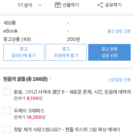
선물하기
공유하기
새상품
-
eBook
-
출간 알림 신청
중고상품 (49)
200원
중고
중고
중고 등록
알라딘에 팔기
회원에게 팔기
알림 신청
믿음의 글들 (총 288권)
신간알림 신청
말씀, 그리고 사색과 결단 6 - 새로운 존재, 시간, 믿음에 대하여
판매가
8,100
원
두제의 크레파스
판매가
16,200
원
정말 제가 사랑스럽나요? - 젠틀 위스퍼 그림 묵상 에세이