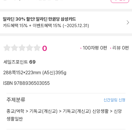
알라딘 30% 할인! 알라딘 만권당 삼성카드
카드혜택 15% + 이벤트혜택 15% (~2025.12.31)
0
100자평 0편
리뷰 0편
세일즈포인트
69
288쪽
152*223mm (A5신)
395g
ISBN 9788936503055
주제분류
신간알림 신청
종교/역학
>
기독교(개신교)
>
기독교(개신교) 신앙생활
>
신앙
생활일반