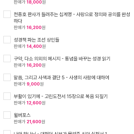
판매가
18,000
원
천종호 판사가 들려주는 십계명 - 사랑으로 정의와 공의를 완성
하다
판매가
16,200
원
성경책 파는 조선 상인들
판매가
14,400
원
구약, 다소 의외의 메시지 - 통념을 바꾸는 성경 읽기
판매가
16,200
원
말씀, 그리고 사색과 결단 5 - 사생의 사람에 대하여
판매가
9,000
원
부활이 있기에 - 고린도전서 15장으로 복음 되짚기
판매가
12,600
원
윌버포스
판매가
21,600
원