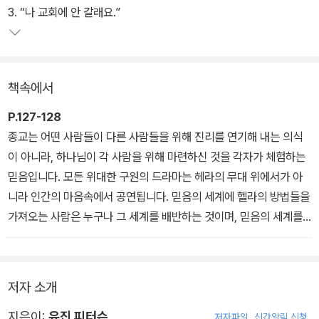
하는 성장’이라는 일관된 관점으로 펼쳐 나가는 저자의 영성 깊은 통
3. “나 교회에 안 갈래요.”
찰력과 문체에 매료될 것이다. 게다가 ‘부모 모임’을 만들고 운영하는
안내가 책 말미에 부록으로 소개되어 있어 좋은 지침이 될 것이다.
책속에서
P.127-128
종교는 어떤 사람들이 다른 사람들을 위해 진리를 연기해 내는 의식
이 아니라, 하나님이 각 사람을 위해 마련하신 것을 각자가 체험하는
믿음입니다. 모든 위대한 구원의 드라마는 헤라의 무대 위에서가 아
니라 인간의 마음속에서 공연됩니다. 믿음의 세계에 헬라의 방법들을
가져오는 사람은 누구나 그 세계를 배반하는 것이며, 믿음의 세계를
참여의 대상이 아닌 하나의 이야깃거리로 만들어버릴 뿐만 아니라,
열정과 헌신의 문제가 아닌 형식과 외양의 문제로 만들어 버립니다.
부모는 수 년 동안 자신의 믿음이나 감정에 상관없이 자녀에게 무엇
저자 소개
인가를 말해 주는 위치에 있게 됩니다. 사실 부모 자신의 감정은 그리
큰 문제가 안 됩니다. 자신은 찻길을 건너면서 자녀들에게는 찻길을
지은이:
유진 피터슨
저자파일
신간알림 신청