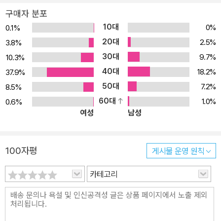
어갈 때 새장에 넣어서 들고 가는 ‘경보 신호용’이었다. 막장 안에 독
구매자 분포
가스가 새어나오거나 공기가 악화될 때, 그 상황을 가장 먼저 감지하
10대
0%
0.1%
는 것이 새장 안의 카나리아였다. 카나리아의 연약한 생리기능이 인
20대
2.5%
3.8%
간에 비해 훨씬 신속히 무너졌던 것이다. 그 카나리아 역할을 하는 것
30대
9.7%
10.3%
이 곧 청소년들인 셈이다. 최근 ‘학교 붕괴’니 ‘왕따 증후군’이니 하는
40대
사회 문제는 곧바로 그들 ‘십대 청소년’과 직결되어 있다. TV나 신문
18.2%
37.9%
등 매체는 ‘십대들의 반란’ 또는 ‘집을 나온 아이들’ 따위의 제목으로
50대
7.2%
8.5%
기획 보도를 내보내고 있다. 그뿐 아니라 십대와 관련한 책들도 해마
60대
1.0%
0.6%
여성
남성
다 적잖은 양이 나오고 있다. 인터넷 서점에 들어가서 검색어 ‘십대’
또는 ‘청소년’을 찾으면, 모두 460여건의 자료가 뜬다. 문제는 언론
이건 책이건 그 대부분이 청소년을 해결해야 할 ‘문제’나 교화시켜야
100자평
게시물 운영 원칙
할 대상으로 바라보고 접근한다는 점이다. 아니면 청소년을 부모 세
대의 욕망을 투사하여 사회적 성공의 표상이 되게 하는 ‘비결’을 제시
카테고리
하거나, 가르치고 이끌어 주어야 하는 ‘미숙아’로 보아 무슨 교육 방법
이니 양육 기술 등을 전수하려 한다는 점이다. 그런 점에서 세계적인
영성신학자 유진 피터슨의 《거북한 십대, 거룩한 십대》(Like Dew Y