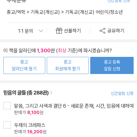
주제분류
신간알림 신청
종교/역학
>
기독교(개신교)
>
기독교(개신교) 어린이/청소년
선물하기
공유하기
이 책을 알라딘에
1,300
원 (
최상
기준)에 파시겠습니까?
중고
중고
중고 등록
알라딘에 팔기
회원에게 팔기
알림 신청
믿음의 글들 (총 288권)
신간알림 신청
말씀, 그리고 사색과 결단 6 - 새로운 존재, 시간, 믿음에 대하여
판매가
8,100
원
두제의 크레파스
판매가
16,200
원