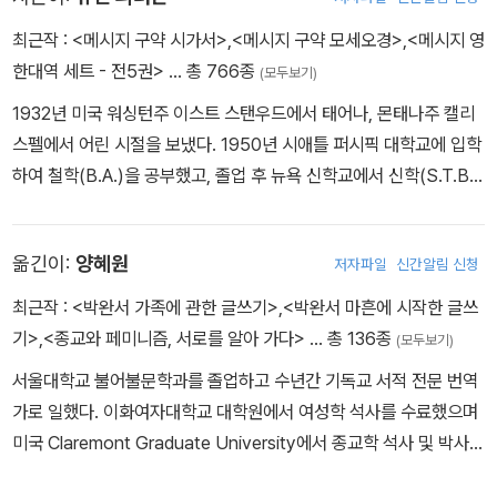
건너지 말라고 경고합니다. 자신은 성냥을 사용하면서 자녀들은 사용
최근작 :
<메시지 구약 시가서>
,
<메시지 구약 모세오경>
,
<메시지 영
하지 못하게 합니다. 자신은 자정까지 잠을 안 자고 있다가 다음 날 아
한대역 세트 - 전5권>
… 총 766종
(모두보기)
침에 피곤해서 짜증을 내면서, 자녀들은 다음 날을 위해 충분한 휴식
1932년 미국 워싱턴주 이스트 스탠우드에서 태어나, 몬태나주 캘리
을 취하도록 8시에 잠자리에 들게 합니다. 자녀에게 요구되는 것이
스펠에서 어린 시절을 보냈다. 1950년 시애틀 퍼시픽 대학교에 입학
부모에게는 강요되지 않습니다. 그리고 그렇게 될 수도 없습니다.
하여 철학(B.A.)을 공부했고, 졸업 후 뉴욕 신학교에서 신학(S.T.B.)
그 결과는 부모들이 자녀에게 하는 말과 자기 자신이 실제로 하는 일
을 공부했다. 신학교 졸업 후 존스 홉킨스 대학교에서 셈어 연구로 석
을 분리하는 데 익숙해진다는 것입니다. 그들은 안전이나 건강, 예절
사학위(M.A.)를 받았으며, 1958년 미국 장로교단(PCUSA)에서 목
에 대해서 일정한 원리들을 가지고 있지만, 그 원리를 자기 자신과 자
옮긴이:
양혜원
저자파일
신간알림 신청
사 안수를 받았다. 1959년부터 뉴욕 신학교에서 성경 원어와 성경을
녀에게 각각 다르게 적용합니다. 많은 경우 그러한 행동은 필요하기
가르치며, 뉴욕시 화이트 플레인스 장로교회 협동목사로 사역했다(이
도 하고 어쩔 수 없기도 하지만, 아주 위험스럽게도 부모들은 '서기관
최근작 :
<박완서 가족에 관한 글쓰기>
,
<박완서 마흔에 시작한 글쓰
시기 동안 목회자로서의 정체성과 소명을 깨닫는다). 1962년, 교수
ㆍ바리새인ㆍ위선자'들의 상태에 가까워지게 합니다.
기>
,
<종교와 페미니즘, 서로를 알아 가다>
… 총 136종
(모두보기)
직을 사임하고 메릴랜드주의 작은 마을 벨 에어에서 ‘그리스도 우리
서울대학교 불어불문학과를 졸업하고 수년간 기독교 서적 전문 번역
왕 장로교회’를 시작하여 이후 29년간 목사로 섬겼다. 1993년부터 2
가로 일했다. 이화여자대학교 대학원에서 여성학 석사를 수료했으며
006년까지 캐나다 밴쿠버에 있는 리젠트 칼리지에서 영성 신학을 가
미국 Claremont Graduate University에서 종교학 석사 및 박사
르쳤다. 2018년 10월 22일 “자, 이제 가자”(Let’s go)라는 마지막
학위를 받았다. 일본 난잔종교문화연구소의 객원 연구원을 거쳐, 현
말을 남기며 여든다섯의 나이로 이 땅에서의 ‘순례 여행’을 마감했다.