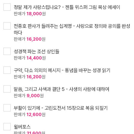
정말 제가 사랑스럽나요? - 젠틀 위스퍼 그림 묵상 에세이
판매가
18,000
원
천종호 판사가 들려주는 십계명 - 사랑으로 정의와 공의를 완성
하다
판매가
16,200
원
성경책 파는 조선 상인들
판매가
14,400
원
구약, 다소 의외의 메시지 - 통념을 바꾸는 성경 읽기
판매가
16,200
원
말씀, 그리고 사색과 결단 5 - 사생의 사람에 대하여
판매가
9,000
원
부활이 있기에 - 고린도전서 15장으로 복음 되짚기
판매가
12,600
원
윌버포스
판매가
21,600
원