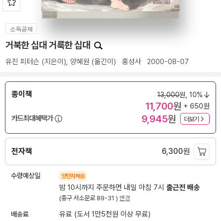
소득공제
거북한 십대 거룩한 십대
유진 피터슨
(지은이),
양혜원
(옮긴이)
홍성사
2000-08-07
종이책
13,000
원,
10%
11,700
원
+ 650원
9,945
원
카드최대혜택가
더보기
전자책
6,300
원
수령예상일
양탄자배송
밤 10시까지 주문하면 내일 아침 7시
출근전 배송
(중구 서소문로 89-31 )
변경
배송료
유료 (도서 1만5천원 이상 무료)