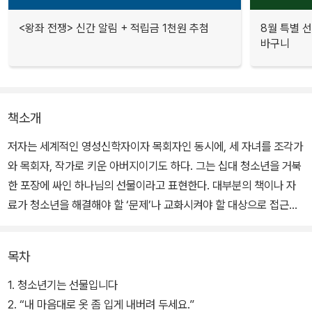
<왕좌 전쟁> 신간 알림 + 적립금 1천원 추첨
8월 특별 선
바구니
책소개
저자는 세계적인 영성신학자이자 목회자인 동시에, 세 자녀를 조각가
와 목회자, 작가로 키운 아버지이기도 하다. 그는 십대 청소년을 거북
한 포장에 싸인 하나님의 선물이라고 표현한다. 대부분의 책이나 자
료가 청소년을 해결해야 할 ‘문제’나 교화시켜야 할 대상으로 접근한
다.
목차
그러나 유진 피터슨은 인생의 중년에 접어들면서 생기를 잃고 진부해
져 가는 부모 세대가 청소년 세대와 함께 성장을 공유하고 나눔으로
1. 청소년기는 선물입니다
써 함께 성장하는 기쁨을 누려야 한다고 말한다. ‘십대 청소년과 함께
2. “내 마음대로 옷 좀 입게 내버려 두세요.”