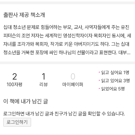
재 이화여자대학교 한국여성연구원에서 연구교수로 재직하고 있다.
주요 저서로는 성경을 오늘의 일상의 언어로 번역한 『메시지』 외에,
지은 책으로 『유진 피터슨 읽기』 『페미니즘 시대의 그리스도인』(공
『물총새에 불이 붙듯』『일상, 부활을 살다』『사복음서 설교』『요한계시
출판사 제공 책소개
저, 이상 IVP), 『종교와 페미니즘, 서로를 알아 가다』 『교회 언니의
록 설교』『잘 산다는 것』『아침마다 새로우니』『길 위의 빛, 예수 그리
십대 청소년 문제로 힘들어하는 부모, 교사, 사역자들에게 주는 유진
페미니즘 수업』 『교회 언니, 여성을 말하다』(이상 비아토르), 『사랑하
스도』(복 있는 사람), 『한 길 가는 순례자』『주와 함께 달려가리이다』
피터슨의 조언 저자는 세계적인 영성신학자이자 목회자인 동시에, 세
며 춤추라』(공저, 신앙과 지성사)가 있다. 옮긴 책으로 『현실, 하나님
『다윗: 현실에 뿌리박은 영성』『유진 피터슨의 영성 시리즈』(IVP),
자녀를 조각가와 목회자, 작가로 키운 아버지이기도 하다. 그는 십대
의 세계』를 제1권으로 하는 유진 피터슨의 영성 시리즈, 『동성애에 대
『유진 피터슨 목회 멘토링 시리즈』(포이에마) 등이 있다.
청소년을 거북한 포장에 싸인 하나님의 선물이라고 표현한다. 대부분
한 두 가지 견해』 『사랑하는 친구에게』 『눈뜬 자들의 영성』 『인간의
의 책이나 자료가 청소년을 해결해야 할 ‘문제’나 교화시켜야 할 대상
번영』(이상 IVP), 『물총새에 불이 붙듯』 『하나님의 진심』(이상 복있
으로 접근한다. 그러나 유진 피터슨은 인생의 중년에 접어들면서 생
는사람) 등이 있다. 『너를 사랑하기 때문에』와 『토비아스의 우물』(이
읽고 싶어요 1명
2
1
0
기를 잃고 진부해져 가는 부모 세대가 청소년 세대와 함께 성장을 공
상 홍성사)로 제19회 기독교출판문화상 어린이 부문 번역상을 수상
읽고 있어요 3명
100자평
리뷰
마이페이퍼
유하고 나눔으로써 함께 성장하는 기쁨을 누려야 한다고 말한다. ‘십
한 바 있다.
읽었어요 5명
대 청소년과 함께하는 성장’이라는 일관된 관점으로 펼쳐 나가는 저
이 책에 내가 남긴 글
자의 영성 깊은 통찰력과 문체에 매료될 것이다. 게다가 ‘부모 모임’을
만들고 운영하는 안내가 책 말미에 부록으로 소개되어 있어 좋은 지
로그인하면 내가 남긴 글과 친구가 남긴 글을 확인할 수 있습니다.
침이 될 것이다. ‘십대 청소년’은 부모 세대에게는 일종의 ‘카나리아
로그인하기
새’와 같다. 카나리아는 현대 기술이 생겨나기 전, 광부들이 탄광에 들