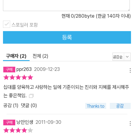
our Youth)는 색다른 관점으로 ‘청소년’에 대해 이야기한다. 즉 성장
기에 있는 청소년 세대만이 성장해야 하는 것이 아니라, 인생의 중년
현재
0
/280byte (한글 140자 이내)
에 접어들면서 생기를 잃고 진부해져 가는 부모 세대가 그들과 함께
스포일러 포함
성장을 공유하고 나눔으로써 함께 성장하는 기쁨을 누려야 한다는 것
이다. 이 책은 바로 그 기쁨을 두 세대가 함께 경험할 수 있도록 부모
등록
세대를 초청하고 있다.
구매자 (2)
전체 (2)
ppr263
2009-12-23
메뉴
십대를 양육하고 사랑하는 일에 기준이되는 진리와 지혜를 제시해주
는 좋은책임.
공감 (
1
)
댓글 (0)
낭만인생
2011-09-30
메뉴