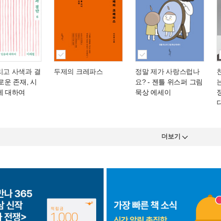
리고 사색과 결
두제의 크레파스
정말 제가 사랑스럽나
로운 존재, 시
요?
- 젠틀 위스퍼 그림
에 대하여
묵상 에세이
더보기