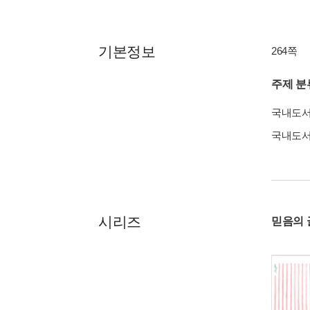
기본정보
264쪽
주제 분
국내도
국내도
시리즈
믿음의 