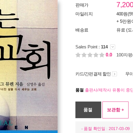
7,20
판매가
마일리지
400원(5
+ 5만원
배송료
유료 (도
Sales Point :
114
0.0
100자평(
카드/간편결제 할인
무이
품절
출판사/제작사 유통이 중단
품절
보관함 +
- 품절 확인일 : 2017-03-09