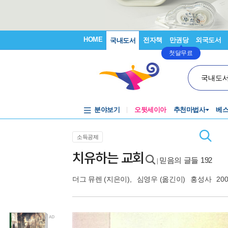
HOME
전자책
만권당
외국도서
국내도서
첫달무료
국내도
분야보기
오뒷세이아
추천마법사
베
소득공제
치유하는 교회
믿음의 글들 192
|
더그 뮤렌
(지은이),
심영우
(옮긴이)
홍성사
200