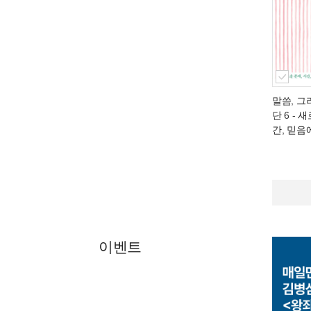
말씀, 그
단 6
- 새
간, 믿음
이벤트