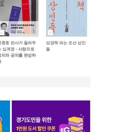
천종호 판사가 들려주
성경책 파는 조선 상인
는 십계명
- 사랑으로
들
정의와 공의를 완성하
다