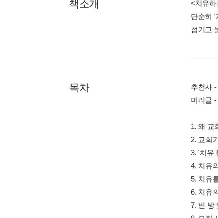
머리글 -
1. 왜
2. 교
3. '치
4. 치유
5. 치유
6. 치유
7. 빈 
8. 오직
9. 치유
10. 
11. 양
12. 치
13. '
14. 
15. 주