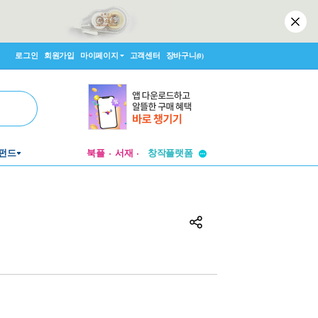
로그인
회원가입
마이페이지
고객센터
장바구니
(0)
투비컨티뉴드
펀드
북플
서재
창작플랫폼
투비컨티뉴드