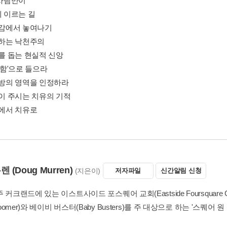
통에서 치유로
뮤렌
(Doug Murren)
(지은이)
저자파일
신간알림 신청
 커크랜드에 있는 이스트사이드 포스퀘어 교회(Eastside Foursquare
Boomer)와 베이비 버스터(Baby Busters)를 주 대상으로 하는 '스퀘어 원 미
즈 투데이 Ministries Today'와 '워십 리더 Worship Leader'에 매달 칼럼을 
Boomerang, Leader...
더보기
<치유하는 교회>
… 총 7종
(모두보기)
(옮긴이)
저자파일
신간알림 신청