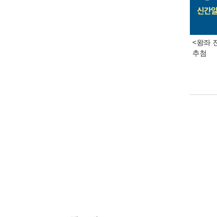
<왕좌 
추첨
책소개
<치유하
단순히 
섬기고 돌
목차
추천사 -