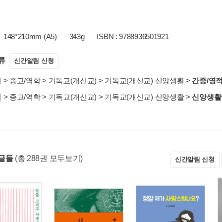
148*210mm (A5)
343g
ISBN : 9788936501921
류
신간알림 신청
서
>
종교/역학
>
기독교(개신교)
>
기독교(개신교) 신앙생활
>
간증/영
서
>
종교/역학
>
기독교(개신교)
>
기독교(개신교) 신앙생활
>
신앙생활
글들
(총 288권 모두보기)
신간알림 신청