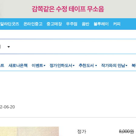
알라딘굿즈
온라인중고
중고매장
우주점
음반
블루레이
커피
서
스트
새로나온책
이벤트
정가인하도서
추천도서
작가와의 만남
북
2-06-20
정가
8,000원