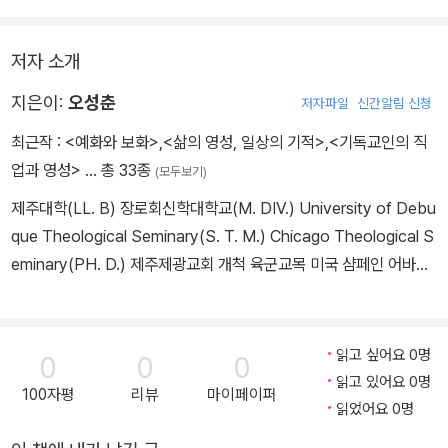
저자 소개
지은이:
오성춘
저자파일
신간알림 신청
최근작 :
<예화와 보화>
,
<삶의 영성, 일상의 기적>
,
<기독교인의 직
업과 영성>
… 총 33종
(모두보기)
제주대학(LL. B) 장로회신학대학교(M. DIV.) University of Debu
que Theological Seminary(S. T. M.) Chicago Theological S
eminary(PH. D.) 제주제광교회 개척 육군교목 미국 샴페인 어바나
한인교회 목사 현 장로교 신학대학교 교수(실천신학) [저 서] 광야의
식탁Ⅰ 광야의 식탁Ⅱ 목회상담 사례분석 영적 성장을 위한 말씀 훈련
(Ⅰ) - 예수님의 생애 영적 성장을 위한 말씀 훈련(Ⅱ) - 교회의 사명 골
읽고 싶어요 0명
0
0
0
방훈련 영성과 목회 영성 훈련의 실제 신학 영성 목회 은사와 목회 역
읽고 있어요 0명
100자평
리뷰
마이페이퍼
서 상담학 개론 목회와 지역사회 위기 상담 현대인의 절망과 희망 -
읽었어요 0명
목회 상담학 목회 신학 영적성장을 위한 기도훈련 영적성장을 위한