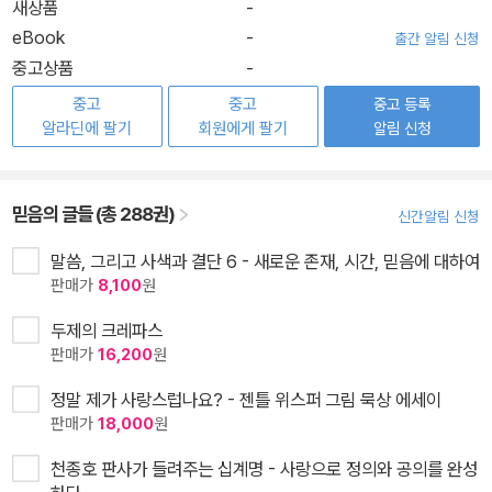
새상품
-
eBook
-
출간 알림 신청
중고상품
-
중고
중고
중고 등록
알라딘에 팔기
회원에게 팔기
알림 신청
믿음의 글들 (총 288권)
신간알림 신청
말씀, 그리고 사색과 결단 6 - 새로운 존재, 시간, 믿음에 대하여
판매가
8,100
원
두제의 크레파스
판매가
16,200
원
정말 제가 사랑스럽나요? - 젠틀 위스퍼 그림 묵상 에세이
판매가
18,000
원
천종호 판사가 들려주는 십계명 - 사랑으로 정의와 공의를 완성