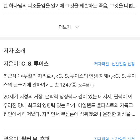
한 하나님의 피조물임을 알기에 그것을 훼손하는 죽음, 그것을 더럽
히는 다른 모든 오점과 고통, 가난, 야만성, 무지와 싸우는 일을 멈출
수 없습니다. 우리는 이 세상보다 다른 것을 더 사랑하기 때문에, 다른
더보기
세상을 알지 못하는 사람들보다 이 세상도 더 사랑합니다. _5월 16일
나사로의 죽음
저자 소개
지은이:
C. S. 루이스
저자파일
신간알림 신청
최근작 :
<부활의 자리로>
,
<C. S. 루이스의 인생 지혜>
,
<C. S. 루이
스의 글쓰기에 관하여>
… 총 1247종
(모두보기)
20세기 지성의 거장. 문학적 상상력과 깊이 있는 메시지, 필력이 어
우러진 당대 최고의 영향력 있는 작가. 아일랜드 벨파스트의 기독교
집안에서 태어났다. 자라면서 무신론에 심취했으나 온전한 회심을 경
험하고 나서는 탁월하면서도 겸손한 기독교 사상가이자 작가로서 뛰
어난 저작들을 남겼다. 오랜 기간 옥스퍼드대학교에서 영문학 교수를
엮은이:
월터 M. 후퍼
저자파일
신간알림 신청