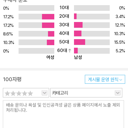
글들이 하나님의 영적인 해를 따라 절묘하게 연결되어 있다. C. S. 루
10대
0%
0%
이스는 우리를 고요한 사색의 공간으로 불러내어 매일 이 기쁨의 여
20대
3.4%
17.2%
행에 동참할 것을 권유한다. 하나님의 영적인 해를 따라 읽기 C. S.
30대
12.1%
17.2%
루이스 재단의 문학 자문위원이자 루이스의 비서였던 월터 후퍼는 이
40대
선집을 교회력에 따라 엮었다. 사실 교회력은 몇 개의 절기를 제외하
10.3%
8.6%
고는 지금의 한국 개신교에서 지키지 않는다. 하지만 교회력에서 많
50대
15.5%
10.3%
은 자양분을 섭취했던 루이스는 《스크루테이프의 편지》에서 악마 웜
60대
5.2%
0%
여성
남성
우드의 입을 빌어 “예나 지금이나 변함없는” 교회력(‘영적인 해spirit
ual year’)에 찬사를 보낸다. 이런 이유로 월터 후퍼는 교회력의 테마
로 묵상집을 구성했다. 이 테마를 잘 따라온다면 루이스의 글을 가장
100자평
게시물 운영 원칙
흥미롭고 다양하게 활용할 수 있을 거라고 생각했기 때문이다. 이 선
집을 하루하루 묵상하다 보면 사랑에 관해, 또 도덕에 관해, 그리고 그
카테고리
리스도인의 지적인 탐구에 대해 고민하게 된다. 하지만 오히려 루이
스는 우리에게 놀라운 소식을 전해 준다. 그 ‘행복의 나라’에서는 ‘천
국의 진지한 임무’에 대한 설명이 필요 없을 것이라고 말이다. 그는 잠
시라도 우리가 기독교를 실제보다 못한 모습, 다른 모습으로 가장하