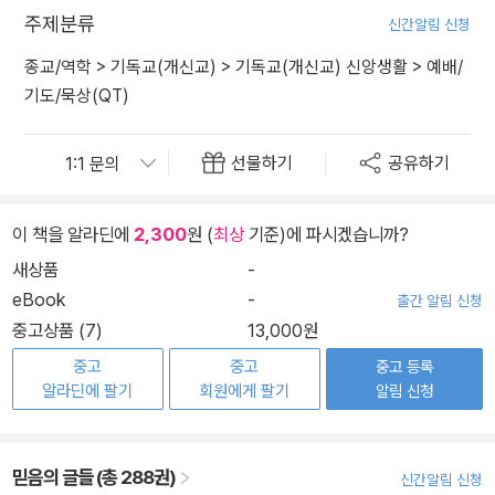
주제분류
신간알림 신청
종교/역학
>
기독교(개신교)
>
기독교(개신교) 신앙생활
>
예배/
기도/묵상(QT)
선물하기
공유하기
이 책을 알라딘에
2,300
원 (
최상
기준)에 파시겠습니까?
새상품
-
eBook
-
출간 알림 신청
중고상품 (7)
13,000원
중고
중고
중고 등록
알라딘에 팔기
회원에게 팔기
알림 신청
믿음의 글들 (총 288권)
신간알림 신청