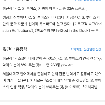
지냈으며, 1954년부터 은퇴할 때까지 케임브리지대학교의 중세 및
르네상스문학 학과장으로 일했다. 40여 권의 저서로 다양한 독자와
최근작 :
<C. S. 루이스, 기쁨의 하루>
… 총 33종
(모두보기)
만났으며, 지금도 수많은 새로운 독자의 손에 그의 작품이 들려지고
성공회 신부이며, C. S. 루이스의 비서였다. 지금은 C. S. 루이스 재
있다. 현재까지 1억 부 넘게 판매되고 장편 영화로도 제작되어 전 세
단의 문학 자문 위원이며 옥스퍼드에 살고 있다. 《기독교적 숙고Chri
계적으로 인정받은 판타지 고전 《나니아 연대기》를 비롯해, 《순전한
stian Reflections》, 《피고석의 하나님God in the Dock》 등 루이
기독교》, 《스크루테이프의 편지》, 《네 가지 사랑》, 《영광의 무게》 등
스 책을 여러 권 편집했다. 세계적으로 가장 저명한 루이스 연구가이
이 꾸준히 사랑받고 있다. 통찰력 있는 그의 글을 주제별로 엄선한
다.
《기도의 자리로》, 《신자의 자리로》, 《책 읽는 삶》, 《C. S. 루이스의
옮긴이:
홍종락
저자파일
신간알림 신청
문장들》, 《C. S. 루이스의 글쓰기에 관하여》도 새롭게 선보였다.
최근작 :
<소설이 내게 말해 준 것들>
,
<C. S. 루이스의 인생 책방>
,
<
악마의 눈이 보여 주는 것>
… 총 283종
(모두보기)
서울대학교 언어학과를 졸업하고 현재 전문 번역가로 활동하고 있으
며 가끔 글을 쓴다. 저서로는 『소설이 내게 말해 준 것들』『C. S. 루이
스의 인생 책방』『악마의 눈이 보여주는 것』(비아토르), 『오리지널 에
필로그』『나니아 나라를 찾아서』(홍성사)가 있으며, 옮긴 책으로는
『세이빙 다빈치』『올 댓 바이블』『잘 산다는 것』『영적 가면을 벗어라』