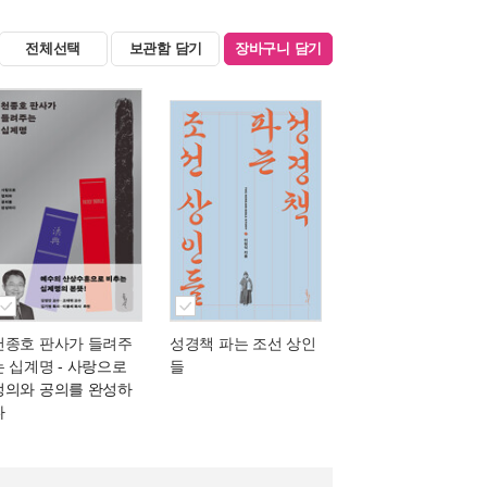
전체선택
보관함 담기
장바구니 담기
천종호 판사가 들려주
성경책 파는 조선 상인
는 십계명
- 사랑으로
들
정의와 공의를 완성하
다