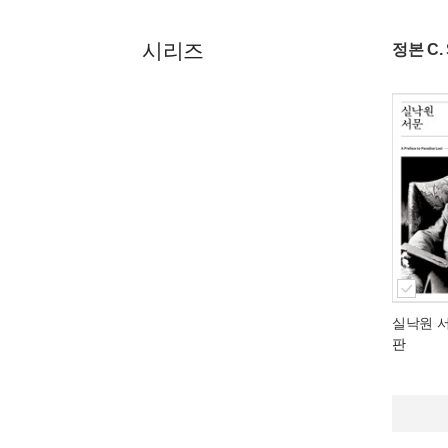
시리즈
정본 C.
실낙원 
판