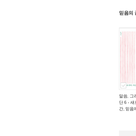
믿음의 
말씀, 그
단 6
- 새
간, 믿음