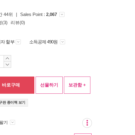
 44위
|
Sales Point :
2,067
(3)
리뷰(0)
자 할부
소득공제 490원
바로구매
선물하기
보관함 +
구판 종이책 보기
 팔기