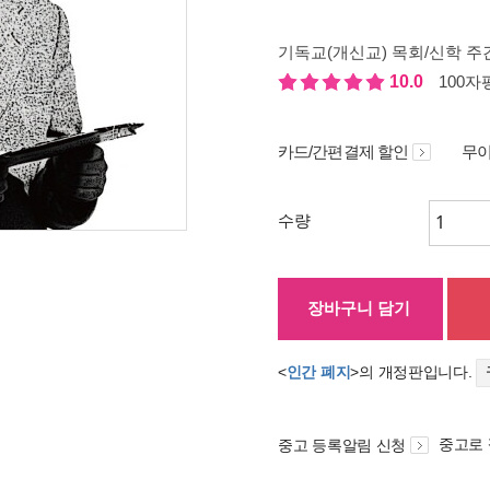
기독교(개신교) 목회/신학 주간
10.0
100자평
카드/간편결제 할인
무이
수량
장바구니 담기
<
인간 폐지
>의 개정판입니다.
중고로
중고 등록알림 신청