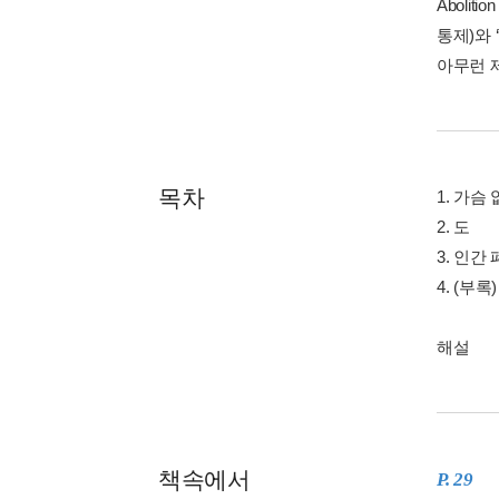
Abolit
통제)와 
아무런 
목차
1. 가슴
2. 도
3. 인간
4. (부록
해설
책속에서
P. 29