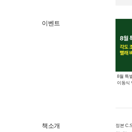
이벤트
8월 특
이동식 
책소개
정본 C.