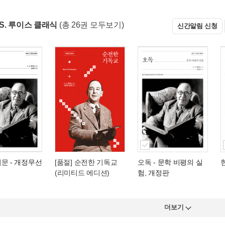
 S. 루이스 클래식
(총 26권 모두보기)
신간알림 신청
서문
- 개정무선
[품절] 순전한 기독교
오독
- 문학 비평의 실
(리미티드 에디션)
험, 개정판
더보기