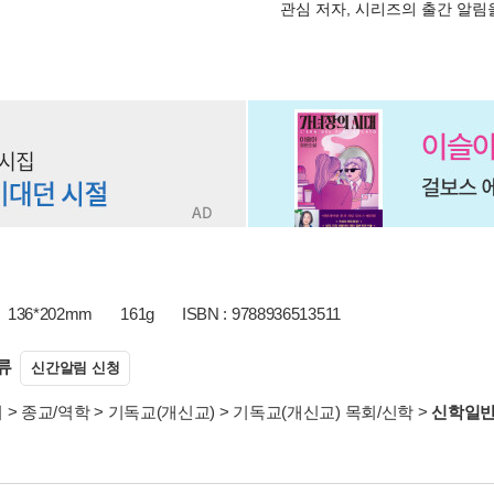
관심 저자, 시리즈의 출간 알
136*202mm
161g
ISBN : 9788936513511
류
신간알림 신청
서
>
종교/역학
>
기독교(개신교)
>
기독교(개신교) 목회/신학
>
신학일