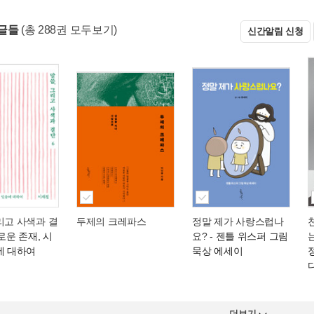
글들
(총 288권 모두보기)
신간알림 신청
리고 사색과 결
두제의 크레파스
정말 제가 사랑스럽나
로운 존재, 시
요?
- 젠틀 위스퍼 그림
에 대하여
묵상 에세이
더보기