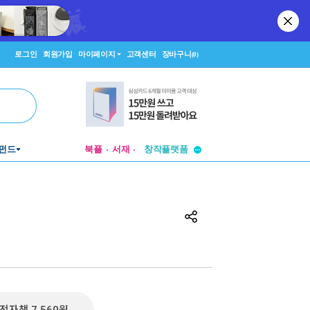
로그인
회원가입
마이페이지
고객센터
장바구니
(0)
투비컨티뉴드
펀드
북플
서재
창작플랫폼
투비컨티뉴드