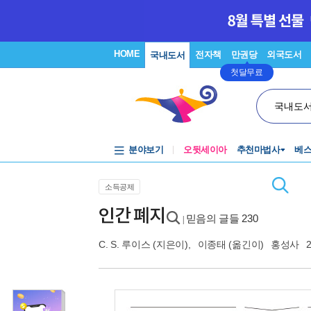
HOME
전자책
만권당
외국도서
국내도서
첫달무료
국내도
분야보기
오뒷세이아
추천마법사
베
소득공제
인간 폐지
믿음의 글들 230
|
C. S. 루이스
(지은이),
이종태
(옮긴이)
홍성사