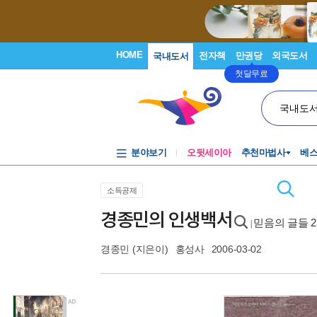
HOME
전자책
만권당
외국도서
국내도서
첫달무료
국내도
분야보기
오뒷세이아
추천마법사
베
소득공제
경종민의 인생백서
믿음의 글들 2
|
경종민
(지은이)
홍성사
2006-03-02