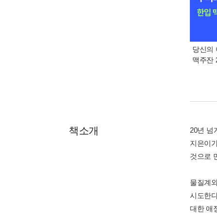
당신의 
맥주잔 2
책소개
20년 
지은이가
것으로 
물질계와
시도한다
대한 애