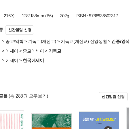
216쪽
128*188mm (B6)
302g
ISBN : 9788936502317
류
신간알림 신청
서
>
종교/역학
>
기독교(개신교)
>
기독교(개신교) 신앙생활
>
간증/영
서
>
에세이
>
종교에세이
>
기독교
서
>
에세이
>
한국에세이
글들
(총 288권 모두보기)
신간알림 신청