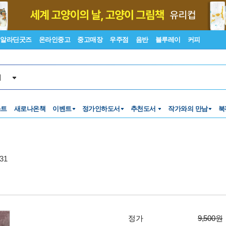
알라딘굿즈
온라인중고
중고매장
우주점
음반
블루레이
커피
서
스트
새로나온책
이벤트
정가인하도서
추천도서
작가와의 만남
북
31
정가
9,500원