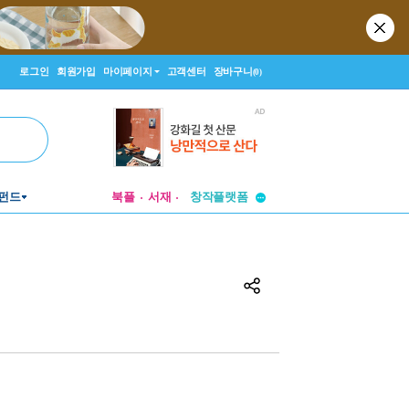
로그인
회원가입
마이페이지
고객센터
장바구니
(0)
투비컨티뉴드
펀드
북플
서재
창작플랫폼
투비컨티뉴드