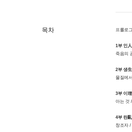
목차
프롤로
1부 인
죽음의 공
2부 생
물질에서 
3부 이
아는 것 
4부 란
창조자 / 