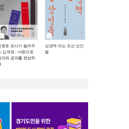
천종호 판사가 들려주
성경책 파는 조선 상인
는 십계명
- 사랑으로
들
정의와 공의를 완성하
다