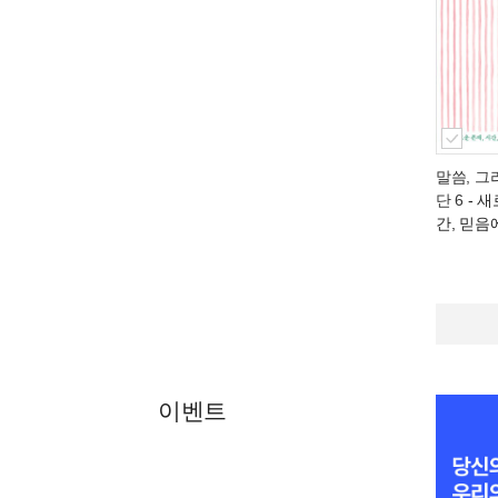
말씀, 그
단 6
- 새
간, 믿음
이벤트