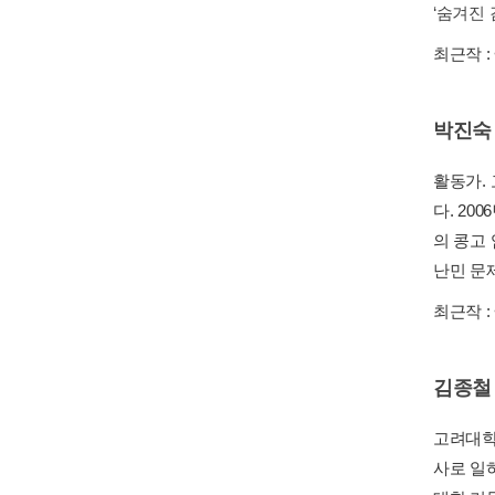
‘숨겨진 
최근작 :
박진숙
활동가.
다. 20
의 콩고 
난민 문
최근작 :
김종철
고려대학
사로 일