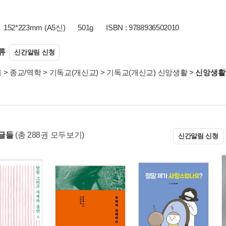
152*223mm (A5신)
501g
ISBN : 9788936502010
류
신간알림 신청
서
>
종교/역학
>
기독교(개신교)
>
기독교(개신교) 신앙생활
>
신앙생활
글들
(총 288권 모두보기)
신간알림 신청