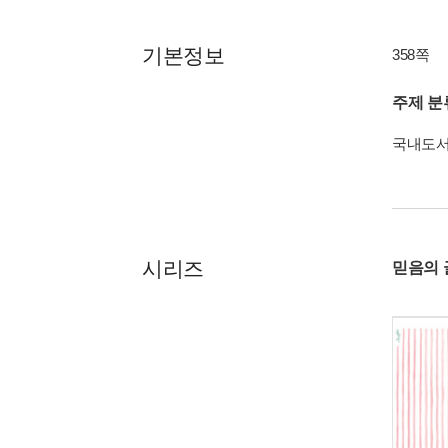
기본정보
358쪽
주제 분
국내도
시리즈
믿음의 