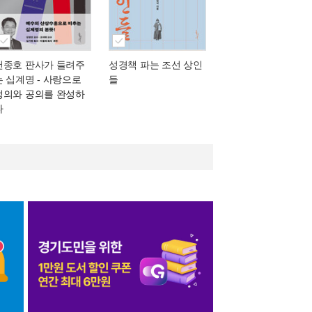
천종호 판사가 들려주
성경책 파는 조선 상인
는 십계명
- 사랑으로
들
정의와 공의를 완성하
다