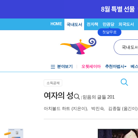
HOME
전자책
만권당
외국도서
국내도서
첫달무료
국내도
분야보기
오뒷세이아
추천마법사
베
소득공제
여자의 성
믿음의 글들 201
|
아치볼드 하트
(지은이),
박진숙
,
김종철
(옮긴이)