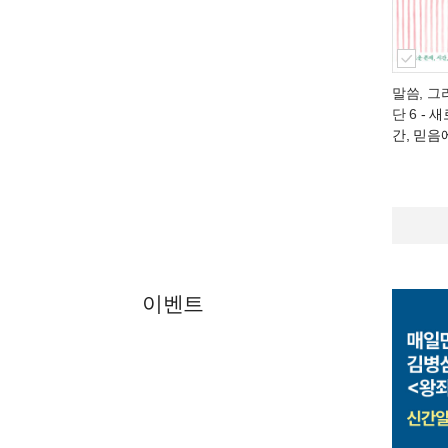
말씀, 그
단 6
- 새
간, 믿음
이벤트