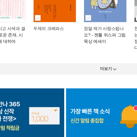
리고 사색과 결
두제의 크레파스
정말 제가 사랑스럽나
로운 존재, 시
요?
- 젠틀 위스퍼 그림
에 대하여
묵상 에세이
더보기