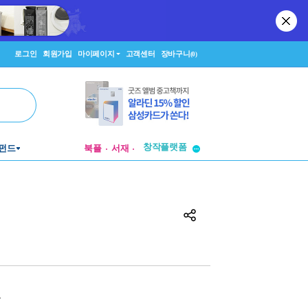
로그인
회원가입
마이페이지
고객센터
장바구니
(0)
펀드
북플
서재
투비컨티뉴드
창작플랫폼
투비컨티뉴드
원