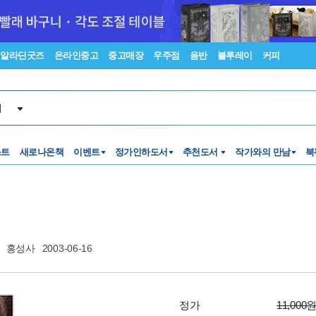
알라딘굿즈
온라인중고
중고매장
우주점
음반
블루레이
커피
서
스트
새로나온책
이벤트
정가인하도서
추천도서
작가와의 만남
북
홍성사
2003-06-16
정가
11,000