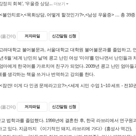
감정의 회복’, ‘우울증 상담...
더보기
<불안치료>
,
<목회상담, 어떻게 할것인가?>
,
<남성 우울증>
… 총 39종
(옮긴이)
저자파일
신간알림 신청
 고려대학교 불어불문과, 서울대학교 대학원 불어불문과를 졸업하고,
06년 6월 ‘세계 난민의 날’에 콩고 난민 여성 ‘미야’를 만나면서 난민들과
엄마에게 한국어를 가르치며 친구가 되었다. 2009년 콩고 난민 엄마들과
제를 생각하는 책을 쓰거나 번역하고 강의를 한다.
<잠깐! 이게 다 인권 문제라고요?>
,
<세계 시민 수업 1~10 세트 - 전10
(옮긴이)
저자파일
신간알림 신청
교 법학과를 졸업했다. 1998년에 결혼한 후, 한국 라브리에서 연구원과
하고 있다. 지금까지 《이기적인 돼지, 라브리에 가다》(홍성사 역간)