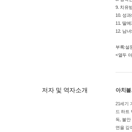
9. 치유
10. 성
11. 딸
12. 남
부록:설
<열두 
저자 및 역자소개
아치볼
21세기
드 하트
독, 불
면을 깊이