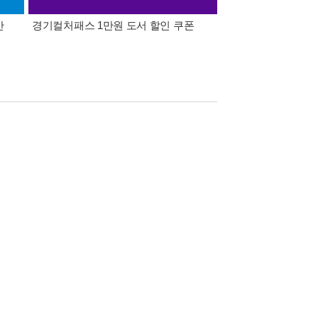
간
경기컬처패스 1만원 도서 할인 쿠폰
삼성카드가 쏜다! 알라