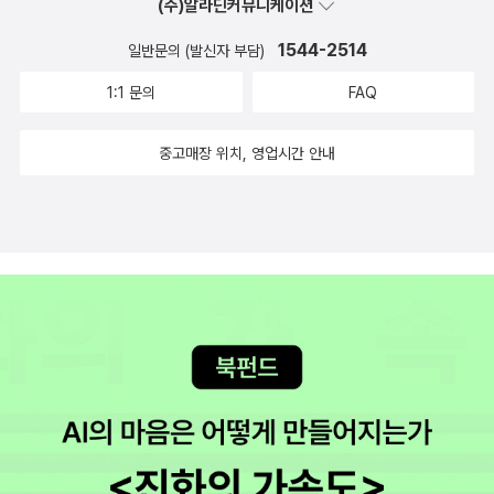
(주)알라딘커뮤니케이션
있을까? 난 길을 지나다 혹은 엘리베이터를 타며.. 만약 내가 지금 불
의의 사고로 혹은 시한부 선고로 죽는다면 지금의 인생에 후회가 없
1544-2514
일반문의 (발신자 부담)
을까? 라는 질문을 스스로에게 한다. 내 대답은 항상 ‘아니다’였다. 안
1:1 문의
FAQ
해본게 너무 많다는 이유에서였다. 그럼 자신이 바라는 모든 것을 다
해본 후 만나는 죽음 앞에서 난 겸허하게 기쁨으로 맞이할 수 있을
중고매장 위치, 영업시간 안내
까? 이 책에 나오는 주인공인 김치영 목사처럼 자신의 죽음을 서서히
준비할 수 있을까? 믿음의 자녀였던 그에게도 죽음은 기쁨인 동시에
고통이었다. 이러한 인간적 고통을 난 믿음으로 겸허히 받아들일 수
있을까? 난 이번 독서모임을 통해 묻고 싶은 게 있다. 현재 독서모임
을 하고 있는 우리 회원들은 자신의 죽음에 대해 얼마나 구체적으로
생각하고 있을까? -sm-sm: 자신의 죽음에 대해 얼마나 구체적으로
생각하고 있는가? jh : 신앙과 죽음의 관계 - 신앙이 있으면 좀 더 편
한 죽음을 맞을 수 있을까? sj : 인간 존엄을 지키면서 맞는 죽음의 조
건에는 어떤 것들이 있을까? 종교가 인간의 죽음에 끼치는 영향은 무
엇일까? ye : 나는 죽음에 대한 두려움이 있는가?