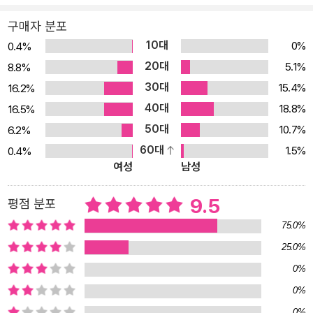
독특성』, 『그리스도는 누구인가?: 시대가 묻고 신학이 답하다』, 『김
구매자 분포
동건의 신학이야기: 모든 사람에게』, 『빛, 색깔, 공기: 우리가 죽음을
10대
0%
0.4%
대할 때』, 『신학이 있는 묵상』 시리즈, 『현대인을 위한 신학강의』, 『현
20대
5.1%
8.8%
대신학의 흐름: 계시와 응답』(I), 『신학이란 무엇인가』, 『21세기 신학
30대
15.4%
16.2%
의 과제』, 『신학의 전망: 21세기를 맞으며』, 『루터를 생각하며: 루터
40대
18.8%
16.5%
와 시대정신』 등이 있고, 옮긴 책으로는 『자연신학: 에밀 브루너의 자
50대
10.7%
6.2%
연과 은혜와 칼 바르트의 아니오!』, 『신학과 정치』, 『복음서와 예수』,
60대
『이사야』 등이 있다.
1.5%
0.4%
여성
남성
9.5
평점 분포
75.0%
25.0%
0%
0%
0%