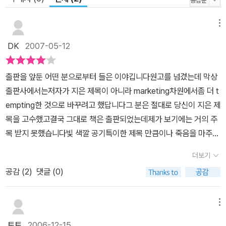
메뉴
DK
2007-05-12
출판을 앞둔 어떤 분으로부터 들은 이야깁니다원고를 넘겼는데 막상
출판사에서는저자가 지은 제목이 아니라 marketing차원에서좀 더 t
empting한 것으로 바꾸려고 했답니다그 분은 절대로 당신이 지은 제
목을 고수했고결국 그대로 책은 출판되었는데제가 보기에는 거의 주
목 받지 못했습니다빛 색깔 공기특이한 제목 만큼이나 죽음을 마주한
한 신학자의 병상 이야기를 또 다른 신학자의눈으로 그려낸 평범하지
더보기
않은 책입니다혹 출판사가 만들어낸 제목이 아닐까 했는데 읽으면서
공감 (
2
)
댓글 (0)
빛 색깔 공기가 책의 momentum을 이루는 중심부에 놓여져 있다는
것을 알았습니다이 책이 죽음을 이야기해서인가요?책을 놓은 순간보
다 시간이 갈수록뭔가 묵직한 것에 눌려 있는 것 같은 그렇지만 별로
메뉴
기분나쁘지 않은 부담이 있습니다고 김치영 목사는 1960년대 초에
토토
2006-12-15