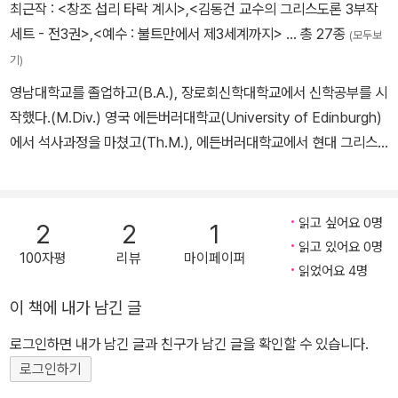
최근작 :
<창조 섭리 타락 계시>
,
<김동건 교수의 그리스도론 3부작
세계를 이해하게 되었다. 그리고 아버지의 인격을 구성하는 이런 특
세트 - 전3권>
,
<예수 : 불트만에서 제3세계까지>
… 총 27종
(모두보
징적 측면이 암 진단 후 돌아가실 때까지 더욱더 분명하게 드러난 것
기)
같다. 나는 아버지와 우리 가족이 겪은 매 순간의 고통, 인간적인 번
영남대학교를 졸업하고(B.A.), 장로회신학대학교에서 신학공부를 시
민, 또 이를 이겨 내기 위해 기울인 신앙적 노력들을 노트에 기록했다.
작했다.(M.Div.) 영국 에든버러대학교(University of Edinburgh)
- 들어가는 말 중에서
에서 석사과정을 마쳤고(Th.M.), 에든버러대학교에서 현대 그리스
도론으로 박사학위를 받았다.(Ph.D.) 현재 영남신학대학교에서 조직
신학 교수로 재직 중이다. 그는 현대신학, 그리스도론, 성령론, 신학의
미래, 신앙과 역사 등에 관심을 가지고 있다. 또한 역사 속에서 신학과
읽고 싶어요 0명
2
2
1
교회의 역할이 무엇인지에 대해 고심하며, 한국교회를 새롭게 할 대
읽고 있어요 0명
100자평
리뷰
마이페이퍼
안 제시를 평생의 과제로 여긴다. 특히 좋은 제자를 양성해 하나님 나
읽었어요 4명
라를 위해 기여하는 것이 그의 꿈이다. 지금은 아신신학연구소(htt
이 책에 내가 남긴 글
p://astsi.org)를 중심으로 ‘성경 중심’, ‘개혁신학’, ‘예언자적 정신’이
라는 세 가지 지표를 가지고 신학운동을 전개하고 있다. 짓거나 펴낸
로그인하면 내가 남긴 글과 친구가 남긴 글을 확인할 수 있습니다.
책으로는 『예수: 불트만에서 제3세계까지』, 『그리스도론의 미래』,
로그인하기
『그리스도론의 역사: 고대 교부에서 현대 신학자까지』, 『예수: 선포와