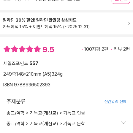
알라딘 30% 할인! 알라딘 만권당 삼성카드
카드혜택 15% + 이벤트혜택 15% (~2025.12.31)
9.5
100자평 2편
리뷰 2편
세일즈포인트
557
249쪽
148*210mm (A5)
324g
ISBN 9788936502393
주제분류
신간알림 신청
종교/역학
>
기독교(개신교)
>
기독교 인물
종교/역학
>
기독교(개신교)
>
기독교 문학