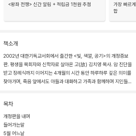
<왕좌 전쟁> 신간 알림 + 적립금 1천원 추첨
가장 빠르게
합
책소개
2002년 대한기독교서회에서 출간한 <빛, 색깔, 공기>의 개정증보
판. 평생을 목회자와 신학자로 살아온 고(故) 김치영 목사. 암 진단을
받고 장례식까지 이어지는 4개월의 시간 동안 하루하루 깊은 의미를
찾아가며, 죽음 앞에서도 아들과 대화하고 가족과 함께하며 지인들을
기쁘게 맞이하는 아버지의 마지막 모습들을 아들이 기록했다.
목차
투병 중인 가족을 간병하고 있거나, 사랑하는 사람의 죽음을 겪고 힘
들어하는 사람들에게 실제적인 위로와 공감을 준다. 또한 그리스도인
개정판을 내며
들에게 자신의 신앙과 일상을 점검하고 되돌아보게 해 줄 뿐만 아니
들어가는말
라, 종교를 초월하여 우리가 삶에서 필연적으로 대면하는 고통과 죽
5월 어느날