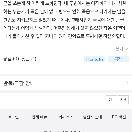
음 앞에서 가장 역설적으로 기쁨과 평안을 이야기한다.그리고 소망에
글을 쓰는게 참 어렵게 느껴진다. 내 주변에서는 아직까지 내가 사랑
나 이 책이 비추는 그의 신념은 죽음을 뛰어넘는 위대한 것이었습니
가득찬 고백으로 나아간다.죽음이 주는 허무와 절망, 고통과 두려움
하는 누군가가 죽은 일이 없고 병으로 인해 죽음으로 다가가는 일을
다
을 넘어간다.부활의 확신으로 가득 찬 그 마지막 문을 조용히 두드린
한번도 지켜보지도 않았기 때문이다. 그래서인지 죽음에 대한 글을
다. 이 책은 현대인들에게 죽음에 대해서 이야기해 준다.그러나, 죽음
쓴다는게 어렵게 느껴진다. 몇주전 왕래가 많지 않았던 작은 외할머
은 다시 삶을 불러낸다.아니, 그 너머에 있는 진정한 소망에 대해서 묻
니가 돌아가신 후 얼마 지나지 않아 간암으로 투병하던 작은외할머니
게 한다.
의 장남인 삼촌이 돌아가셨다. 이 두 분의 죽음을 대하는 사람들의 태
더보기
도는 너무나도 달랐다. 작은 외할머니가 돌아가셨을 때는 모두가 잘
공감 (
0
)
댓글 (1)
된 일이라며 차라리 돌아가시는게 더 잘된 일이라고 말하는 이가 대
부분이었다. 그러나 삼촌의 장례식장에서는 모두가 다른 이유로 울고
있었다. 우리 외할머니와 이모들은 삼촌과 같은 나이에 돌아가신 외
반품/교환 안내
할아버지 생각과 젊은 나이에 죽은 삼촌의 인생이 안타까워 눈물을
흘렸고 자식들은 병든 아버지를 위해 최선을 다하지 못했음에 눈물을
흘렸다. 그러나 정작 병간호와 생계를 책임져야 했던 외숙모는 의외
로 담담했다. 이미 이러한 상황에 대해 준비를 한 것처럼.. 그런 외숙
로그인
전체 메뉴
회사 소개
출판사 안내
PC 버전
모를 보며 마음이 아팠다. 모든 사람은 언젠가는 죽는다. 그럼 이 진리
를 알고 있는 모든 사람은 죽음에 대해 준비하고 기쁨으로 맞이할 수