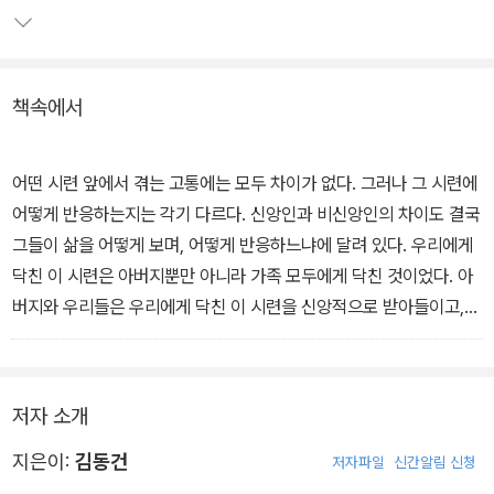
음에 대한 진지한 성찰의 계기를 마련해준다.
책속에서
어떤 시련 앞에서 겪는 고통에는 모두 차이가 없다. 그러나 그 시련에
어떻게 반응하는지는 각기 다르다. 신앙인과 비신앙인의 차이도 결국
그들이 삶을 어떻게 보며, 어떻게 반응하느냐에 달려 있다. 우리에게
닥친 이 시련은 아버지뿐만 아니라 가족 모두에게 닥친 것이었다. 아
버지와 우리들은 우리에게 닥친 이 시련을 신앙적으로 받아들이고,
남은 삶에서 어떻게 의미를 찾아야 할지 고심했다.
이 과정에서 보여 주신 아버지의 모습은 아주 놀라운 것이었다. 이 말
저자 소개
이 아버지는 아무런 인간적인 단점이 없다는 뜻은 전혀 아니다. 물론
아버지께도 여러 인간적인 한계가 있었다. 그러나 나는 나이가 들면
지은이:
김동건
저자파일
신간알림 신청
서 아버지의 인간적인 단점을 넘어서는 그의 신앙과 독특한 정신적