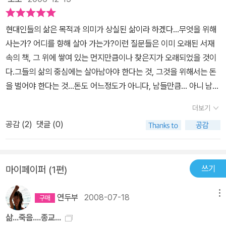
미국에서 공부를 했고 그 이후에는 누릴 수 있는 곳 보다는 오히려 낮
고 불편한 자리를 찾았으며 평생을 이웃을 돕고 섬기는 삶을 살았습
현대인들의 삶은 목적과 의미가 상실된 삶이라 하겠다...무엇을 위해
니다병상을 찾은 제자들을 위해 함께 나눌설교문을 준비하고 자신의
사는가? 어디를 향해 살아 가는가?이런 질문들은 이미 오래된 서재
장례예배에서 선포될 설교와 그 후에 함께 드릴 찬송가까지정해 둘만
속의 책, 그 위에 쌓여 있는 먼지만큼이나 찾은지가 오래되었을 것이
큼 하늘로 부터 받은목사의 삶을 고집스럽기까지 지키신 분입니다이
다.그들의 삶의 중심에는 살아남아야 한다는 것, 그것을 위해서는 돈
책이 제게 준 가장 큰 도전 하나를 소개하자면병세가 악화되어 거동
을 벌어야 한다는 것...돈도 어느정도가 아니다, 남들만큼... 아니 남들
하는 것 자체가 불가능할 때였었는데도 김치영 목사는 신학자인 아들
보다는 더 벌어야 한다는 것...우리 현대인들에게 이 문제 말고 인생의
에게 구입하기 원하는 책들의목록을 알려주었습니다 그리고는 이렇
더보기
다른 중요한 문제가 남아 있는가?진정 의미있는 목적과 목적있는 의
게 말합니다내가 지금 책을 구해 읽어서 무얼 하겠나 이런 생각이 드
공감 (
2
)
댓글 (0)
미가 남아 있을까? 이 책은 우리들에게 말한다... 삶의 마지막 순간...
니?나는 이걸 통해서 무얼 하겠다는 생각은 하지 않는다항상 매 순간
죽음 앞에서...삶의 목적과 의미가 어떤 것인지를 말하고 있다. 그것은
에 우리의 실존이 달려 있지그 순간의 깨달음 그 자체를 사모해야 한
놀랍게도 한낫 지나간 이론이 아니다. 앉아서 사색하는 것도 아니다.
다공부를 하며 그 효용을 따지는 것은 이미 '깨달음에 대한 순수한 열
쓰기
마이페이퍼 (1편)
견디기 힘겨운 말기 암의 고통 앞에서 진솔하게, 그러나 힘이 있고 확
정'을 벗어난 그 어떤 것이다이것은 진리를 향한 바른 자세가 아니다
신으로 말한다.기독교의 신앙은 죽음 이후에 부활을 믿는다, 아니 그
생의 마지막 순간까지도 한 그루의 사과나무를 심는 한 인간의철학이
연두부
2008-07-18
메뉴
것은 가장 중요한 소망일 것이다.그러나, 현대의 신앙인들에게 이 부
그대로 드러낸 것이 아닌가 싶습니다효율과 그 영향을 따지는데에만
활은 얼마나 큰 의미있는 소망일까?책 속의 고인은 고통과 허무의 죽
삶...죽음....종교...
익숙해진 우리들이 보기에는 어쩌면미련해 보이기까지 합니다 그러