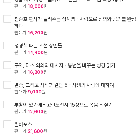
판매가
18,000
원
천종호 판사가 들려주는 십계명 - 사랑으로 정의와 공의를 완성
하다
판매가
16,200
원
성경책 파는 조선 상인들
판매가
14,400
원
구약, 다소 의외의 메시지 - 통념을 바꾸는 성경 읽기
판매가
16,200
원
말씀, 그리고 사색과 결단 5 - 사생의 사람에 대하여
판매가
9,000
원
부활이 있기에 - 고린도전서 15장으로 복음 되짚기
판매가
12,600
원
윌버포스
판매가
21,600
원