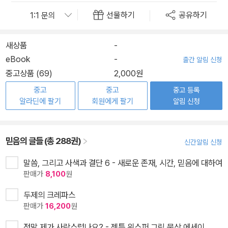
선물하기
공유하기
새상품
-
eBook
-
출간 알림 신청
중고상품 (69)
2,000원
중고
중고
중고 등록
알라딘에 팔기
회원에게 팔기
알림 신청
믿음의 글들 (총 288권)
신간알림 신청
말씀, 그리고 사색과 결단 6 - 새로운 존재, 시간, 믿음에 대하여
판매가
8,100
원
두제의 크레파스
판매가
16,200
원
정말 제가 사랑스럽나요? - 젠틀 위스퍼 그림 묵상 에세이