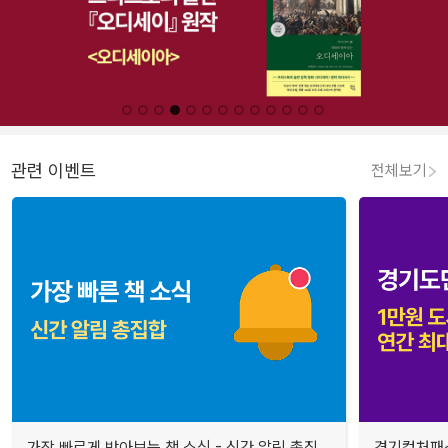
관련 이벤트
전체보기
가장 빠르게 받아보는 책 소식 - 신간 알림 총집
경기컬처패스