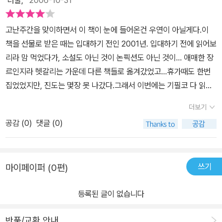
철저히 배제하며, 완전히 인간적인 예수의 생애에로 접근한다. 대부
분의 내용들은 학자들의 연구를 바탕으로 하고 있으며, 보편적인 해
고난주간을 맞이하면서 이 책이 눈에 들어온건 우연이 아닐게다.이
석에 근거하지만 소설가다운 뛰어난 상상력을 곳곳에서 발견할 수 있
책을 선물로 받은 때는 입대하기 전인 2001년. 입대하기 전에 읽어보
으며, 이는 단순히 무근한 상상이라기보다는 상당한 개연성을 가지는
리라 맘 먹었다가, 소설도 아닌 것이 논픽션도 아닌 것이… 애매한 장
상상이다.저자는 성경의 모든 말씀이 다 사실이라고는 보지 않는다.
르인지라 헷갈리는 가운데 다른 책들로 옮겨갔었고…휴가때도 한번
신앙의 공동체들에 의해 약간의 각색이 있음을 부인하지 않는다. 그
집었었지만, 진도는 몇장 못 나갔다.그래서 이번에는 기필코 다 읽고
렇다고 본서가 우리의 신앙을 뒤흔드는 것은 아니다. 오히려 저자는
말리라! 각오를 했었지.이 책의 저자인 ‘엔도 슈사꾸’는 일본에서 유명
성경의 모든 말씀은 사실이 아닐지라도 신앙인들의 믿음으로 이루어
더보기
한 기독교 작가라고 한다. 아직 이 분의 다른 작품을 보진 않았지만,
진 신앙의 소산으로써 모든 글들은 진실이라는 관점에서 예수 이야기
공감 (
0
)
댓글 (0)
앞으론 자주 읽게 될 것 같다.이 책의 주제는 물론 ‘예수의 생애’이다.
를 풀어간다. 예수가 어떻게 하여 갈릴리 사람들에게서 영향을 발휘
그런데 관점이 좀 특이하다.만약 모든 신화적인 ㅡ 혹은 신비주의적
하게 되며, 또 그들 중에서 제자를 삼게 되는가를 보여주며, 왜 그토록
인 ㅡ 기적들이 사라졌다고 해도 과연 예수는 하나님의 아들이며, 우
예수에게 열광하던 많은 민족주의자들이 예수를 떠나게 되며 마침내
쓰기
마이페이퍼 (0편)
리의 구주가 될 것인가? 극단적으로 부활이 없다고 하여도?이 책을
는 예수를 십자가로 몰아넣는가를 저자는 매끄럽게 제시한다. 또한
읽고나면, 자신이 예수님을 믿는 이유가 ‘그의 행한 일들’에 있지 않음
저자가 말하는 예수는 성경전반에서 강조되는 기적의 예수이기보다
등록된 글이 없습니다
을 깨닫게 된다.더불어 작가가 참고한 수많은 성경학자들의 이론을
는 무력하고 무능한 예수이다. 하지만 하나님의 사랑을 전함에 있어
탐구해보고픈 욕망이 솟구쳐 오른다… (참아야 한다. 경제가 어려우
서는 자신을 십자가에 매달면서까지 아니 매달려서까지 자신을 배반
반품/교환 안내