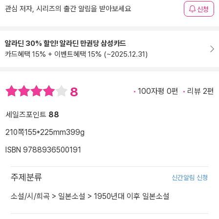
관심 저자, 시리즈의 출간 알림을 받아보세요
신청
알라딘 30% 할인! 알라딘 만권당 삼성카드
카드혜택 15% + 이벤트혜택 15% (~2025.12.31)
8
100자평 0편
리뷰 2편
세일즈포인트
88
210쪽
155*225mm
399g
ISBN 9788936500191
주제분류
신간알림 신청
소설/시/희곡
>
일본소설
>
1950년대 이후 일본소설