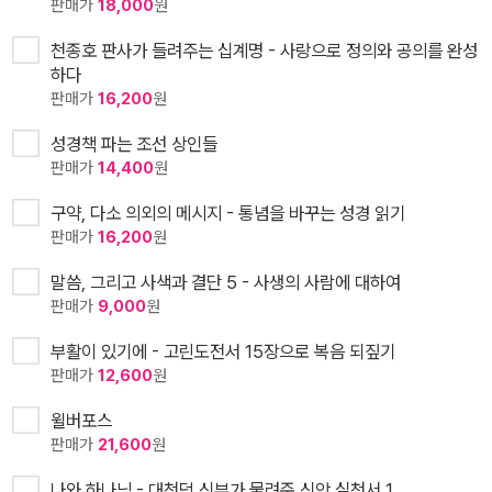
판매가
18,000
원
천종호 판사가 들려주는 십계명 - 사랑으로 정의와 공의를 완성
하다
판매가
16,200
원
성경책 파는 조선 상인들
판매가
14,400
원
구약, 다소 의외의 메시지 - 통념을 바꾸는 성경 읽기
판매가
16,200
원
말씀, 그리고 사색과 결단 5 - 사생의 사람에 대하여
판매가
9,000
원
부활이 있기에 - 고린도전서 15장으로 복음 되짚기
판매가
12,600
원
윌버포스
판매가
21,600
원
나와 하나님 - 대천덕 신부가 물려준 신앙 실천서 1