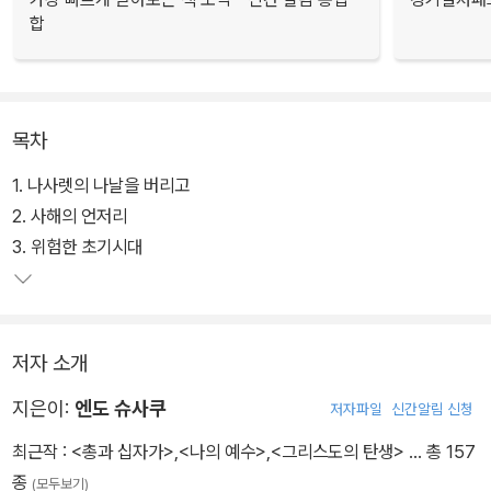
합
목차
1. 나사렛의 나날을 버리고
2. 사해의 언저리
3. 위험한 초기시대
저자 소개
지은이:
엔도 슈사쿠
저자파일
신간알림 신청
최근작 :
<총과 십자가>
,
<나의 예수>
,
<그리스도의 탄생>
… 총 157
종
(모두보기)