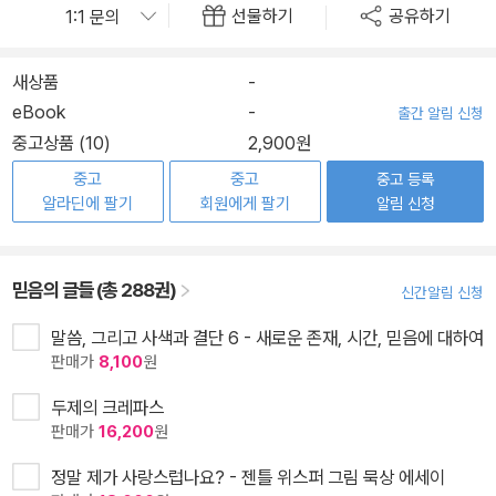
선물하기
공유하기
새상품
-
eBook
-
출간 알림 신청
중고상품 (10)
2,900원
중고
중고
중고 등록
알라딘에 팔기
회원에게 팔기
알림 신청
믿음의 글들 (총 288권)
신간알림 신청
말씀, 그리고 사색과 결단 6 - 새로운 존재, 시간, 믿음에 대하여
판매가
8,100
원
두제의 크레파스
판매가
16,200
원
정말 제가 사랑스럽나요? - 젠틀 위스퍼 그림 묵상 에세이