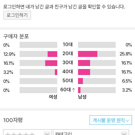
하고 있다. 1966년에 《침묵》(沈默)을 발표하여 다니자키 준이치로
로그인하면 내가 남긴 글과 친구가 남긴 글을 확인할 수 있습니다.
상을 수상했다. 1996년 타계하기 전까지 여러 차례 노벨문학상 후보
로그인하기
에 올랐으며, 종교소설과 통속소설의 차이를 무너뜨린 20세기 문학
의 거장이자 일본의 국민작가로 평가받고 있다. 대표작으로는 《침
묵》, 《예수의 생애》,《내가 버린 여자》, 《깊은 강》, 《사해 부근에서》,
구매자 분포
《바다와 독약》, 《그리스도의 탄생》 등 다수가 있으며 1996년 9월 2
10대
0%
0%
9일 서거. 東京 府中市 가톨릭 묘지에 잠들어 있다.
20대
25.8%
12.9%
30대
16.1%
16.1%
40대
16.1%
3.2%
50대
6.5%
0%
60대
3.2%
0%
여성
남성
100자평
게시물 운영 원칙
카테고리