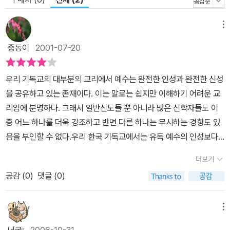
메뉴
중동이
2001-07-20
우리 기독교의 대부분의 교리에서 예수는 완전한 인성과 완전한 신성
을 공유하고 있는 존재이다. 이는 말로는 쉽지만 이해하기 어려운 교
리임에 분명하다. 그래서 일반신도들 뿐 아니라 많은 신학자들도 이
중 어느 하나를 더욱 강조하고 반면 다른 하나는 무시하는 경향도 있
음을 부인할 수 없다.우리 한국 기독교에서는 유독 예수의 인성보다
는 예수의 신성만을 강조하는 경향이 없지 않은 듯하다(이는 모든 한
더보기
국 기독교를 말하는 것이 아닌 전반적인 분위기를 말한다). 이는 많은
공감 (
0
)
댓글 (0)
기독교인들의 신앙이 기복신앙의 토양 위에 서 있기 때문이 아닌가
싶다. 아무리 좋은 것이라 해도 한쪽에 치우침은 많은 부작용을 초래
할 수 있다. 이러한 우리 크리스챤들에게 추천하고 싶은 책이 바로 엔
메뉴
도 슈샤꾸의 '예수의 일생'이다.저자는 이 책에서 신적 존재인 예수를
너굴;
2006-10-31