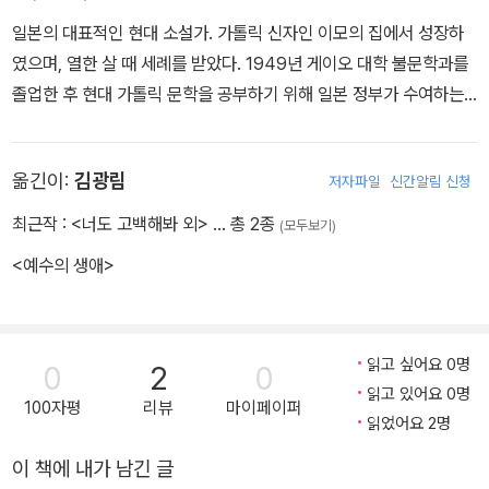
일본의 대표적인 현대 소설가. 가톨릭 신자인 이모의 집에서 성장하
였으며, 열한 살 때 세례를 받았다. 1949년 게이오 대학 불문학과를
졸업한 후 현대 가톨릭 문학을 공부하기 위해 일본 정부가 수여하는
장학금으로 프랑스 리옹 대학에서 프랑스 문학을 공부했다. 결핵으로
인해 2년 반 만에 귀국한 뒤, 본격적인 작가 활동을 시작하였다. 195
옮긴이:
김광림
저자파일
신간알림 신청
5년에 발표한 《하얀 사람》(白ぃ人)으로 아쿠타가와상을 수상했고,
《바다와 독약》으로 신쵸샤 문학상과 마이니치 출판 문화상을 수상하
최근작 :
<너도 고백해봐 외>
… 총 2종
(모두보기)
고 일본의 대표적 문학가로서 입지를 굳혔다. 엔도는 프랑스 유학에
<예수의 생애>
서 돌아온 후, 유럽의 [신의 세계]를 경험한 [나]가 결국 동양의 [신들
의 세계]로 돌아올 수밖에 없었다는 자전적 소설 《아덴까지》를 발표
했는데, 그 6개월 뒤에 《백색인白い人》을 발표하였고, 또 6개월 뒤
읽고 싶어요 0명
에 《황색인黃色い人》을 발표했다. 그리고 백색인으로 1955년 제3
0
2
0
읽고 있어요 0명
3회 아쿠타가와상을 수상한다. 《아덴까지》의 작품 의식을 기반으로
100자평
리뷰
마이페이퍼
읽었어요 2명
한 《신의 아이(백색인) 신들의 아이(황색인)》 역시 엔도가 유럽과 동
양의 종교문화의 차이로부터 겪은 방황, 갈등의 요소를 그대로 투영
이 책에 내가 남긴 글