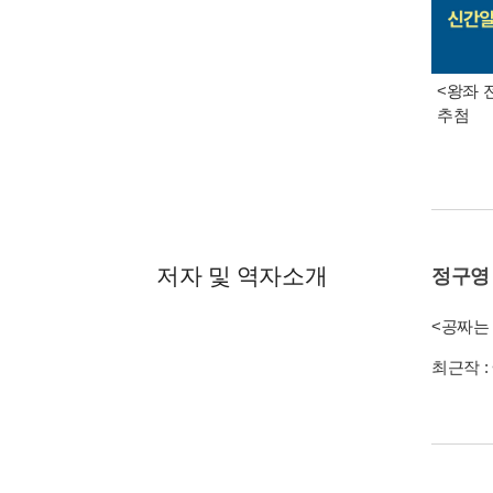
<왕좌 
추첨
저자 및 역자소개
정구영
<공짜는
최근작 :