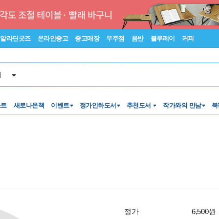
알라딘굿즈
온라인중고
중고매장
우주점
음반
블루레이
커피
서
스트
새로나온책
이벤트
정가인하도서
추천도서
작가와의 만남
북
정가
6,500원