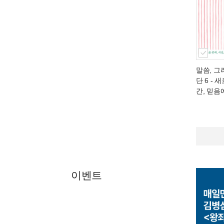
말씀, 그
단 6
- 새
간, 믿음
이벤트