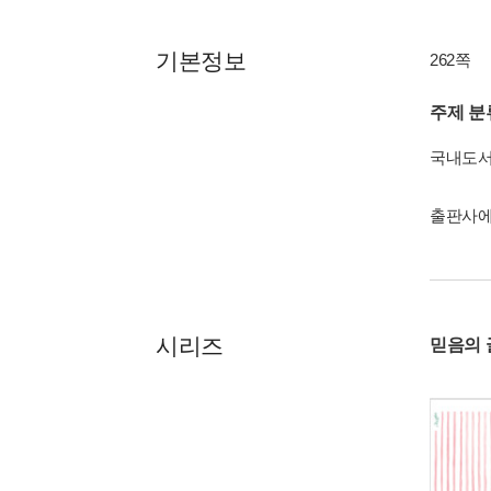
기본정보
262쪽
주제 분
국내도
출판사에
시리즈
믿음의 