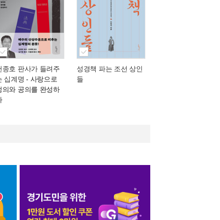
천종호 판사가 들려주
성경책 파는 조선 상인
는 십계명
- 사랑으로
들
정의와 공의를 완성하
다