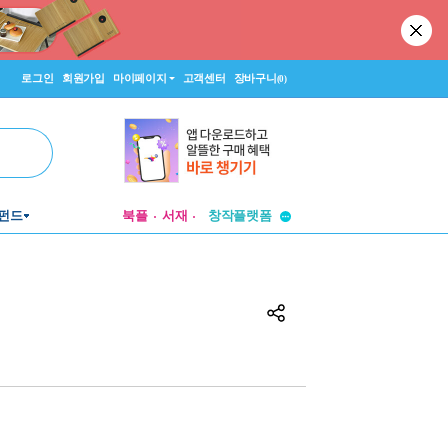
로그인
회원가입
마이페이지
고객센터
장바구니
(0)
투비컨티뉴드
펀드
북플
서재
창작플랫폼
투비컨티뉴드