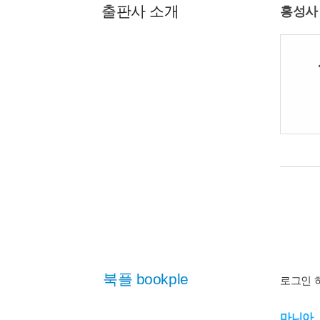
출판사 소개
홍성사
북플 bookple
로그인 
마니아