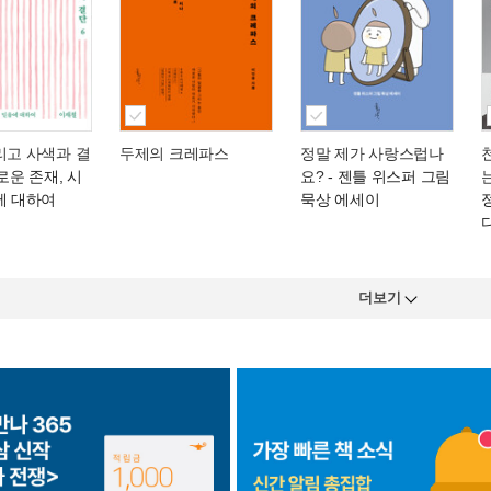
리고 사색과 결
두제의 크레파스
정말 제가 사랑스럽나
로운 존재, 시
요?
- 젠틀 위스퍼 그림
에 대하여
묵상 에세이
더보기