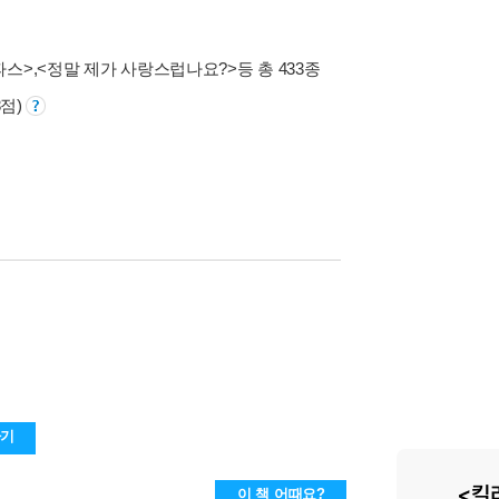
파스>
,
<정말 제가 사랑스럽나요?>
등 총 433종
8점)
하기
이 책 어때요?