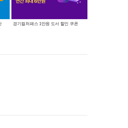
간
경기컬처패스 1만원 도서 할인 쿠폰
삼성카드가 쏜다! 알라