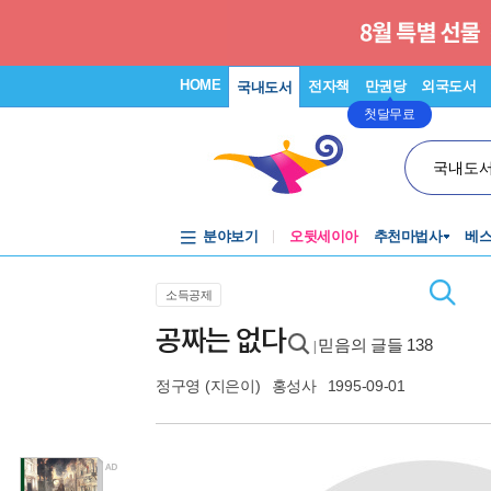
HOME
전자책
만권당
외국도서
국내도서
첫달무료
국내도
분야보기
오뒷세이아
추천마법사
베
소득공제
공짜는 없다
믿음의 글들 138
|
정구영
(지은이)
홍성사
1995-09-01