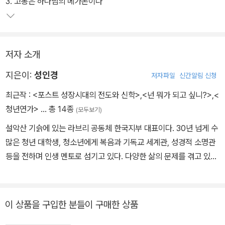
3. 고통은 하나님의 메가폰이다
저자 소개
지은이:
성인경
저자파일
신간알림 신청
최근작 :
<포스트 성장시대의 전도와 신학>
,
<넌 뭐가 되고 싶니?>
,
<
청년연가>
… 총 14종
(모두보기)
설악산 기슭에 있는 라브리 공동체 한국지부 대표이다. 30년 넘게 수
많은 청년 대학생, 청소년에게 복음과 기독교 세계관, 성경적 소명관
등을 전하며 인생 멘토로 섬기고 있다. 다양한 삶의 문제를 겪고 있는
사람이나 젊은 구도자들을 돕기 위해 1990년 서울에서 시작되어 20
01년 강원도 양양으로 이전한 라브리 한국지부는, 누구나 찾아와 여
러 사람과 대화하며 연구와 공부를 할 수 있는 영적 쉼터로 운영되고
이 상품을 구입한 분들이 구매한 상품
있다. 아내 박경옥 사모와의 사이에 세 자녀를 두었으며, 저서로는 ≪