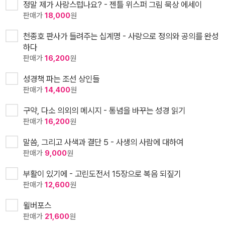
정말 제가 사랑스럽나요? - 젠틀 위스퍼 그림 묵상 에세이
판매가
18,000
원
천종호 판사가 들려주는 십계명 - 사랑으로 정의와 공의를 완성
하다
판매가
16,200
원
성경책 파는 조선 상인들
판매가
14,400
원
구약, 다소 의외의 메시지 - 통념을 바꾸는 성경 읽기
판매가
16,200
원
말씀, 그리고 사색과 결단 5 - 사생의 사람에 대하여
판매가
9,000
원
부활이 있기에 - 고린도전서 15장으로 복음 되짚기
판매가
12,600
원
윌버포스
판매가
21,600
원