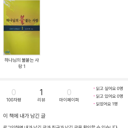
청년연가≫(박경옥 사모와 공저), ≪진리는 살아 있다≫, ≪프랜시스
쉐퍼 읽기≫(이상 예영커뮤니케이션), ≪나의 세계관 뒤집기≫(홍성
사) 등이 있다.
하나님의 불붙는 사
랑 1
읽고 싶어요 0명
0
1
0
읽고 있어요 0명
100자평
리뷰
마이페이퍼
읽었어요 1명
이 책에 내가 남긴 글
로그인하면 내가 남긴 글과 친구가 남긴 글을 확인할 수 있습니다.