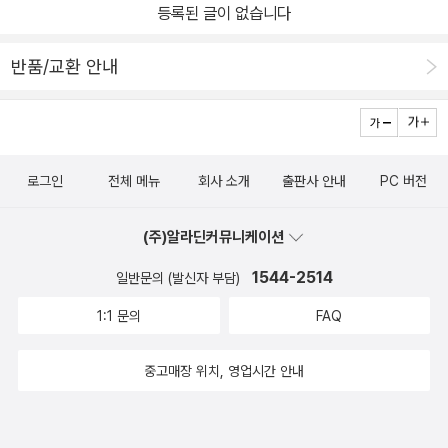
등록된 글이 없습니다
갖고 있는 게다. 세계관을 공부하는 것은 우리에게 더 큰 자유를 준다.
하나님의 나라가 교회 내에서만 존재하는 것이 아니라, 온 세상에 존
반품/교환 안내
재한다는 사실을 이성적으로 받아들일 수 있게 된다. 영화를 보는 것,
친구와 잡담하는 것, 놀러 가는 것 모두가 영적인 것임을 깨닫는 순간,
우리는 율법주의로부터 더욱 자유할 수 있다. 하지만, 세계관 책은 다
소 어렵다. 세계관의 대표적 입문서인 제임스 사이어의 『기독교 세계
로그인
전체 메뉴
회사 소개
출판사 안내
PC 버전
관과 현대 사상』의 차례를 보면, 이신론, 자연주의, 허무주의, 범신론
적 일신론 등 세계관이나 사상에 관심이 없던 이라면 다소 생소한 단
(주)알라딘커뮤니케이션
어들이 주를 이룬다. 이렇게 세계관에 완전 초보인 사람을 위한 책을
하나 꼽으라면, 나는 성인경 씨의 『나의 세계관 뒤집기』추천한다. 성
1544-2514
일반문의 (발신자 부담)
인경씨 자신이 라브리(프란시스 쉐퍼가 세운 세계관 학교라 생각하면
1:1 문의
FAQ
될 것 같다) 공동체에서 세계관을 배워 가는 내용이라 기독교 세계관
을 딱딱하게 정리한 책들과는 구분된다. 그러면서도 내용이 극히 부
중고매장 위치, 영업시간 안내
실하진 않다. 물론 이 한 권으로 세계관을 정리하려는 욕심은 버려야
한다. 그저 세계관이 어떤 것인지에 대해 쉽게 접근할 수 있는 책이다.
'가지보다 둥치를 먼저'라는 제목의 7장은 이 책의 핵심이라고 봐도