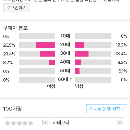
로그인하기
구매자 분포
10대
0%
0%
20대
12.2%
26.5%
30대
18.4%
20.4%
40대
8.2%
8.2%
50대
6.1%
0%
60대
0%
0%
여성
남성
100자평
게시물 운영 원칙
카테고리