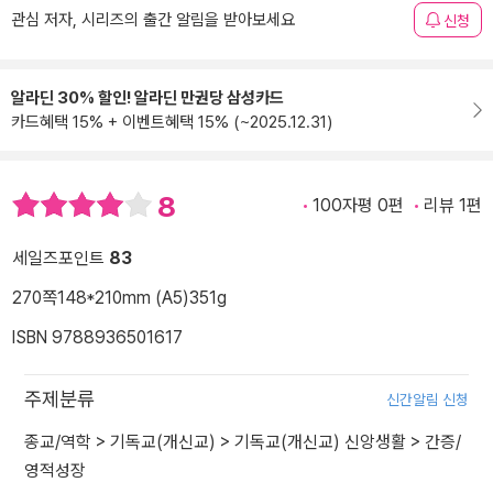
관심 저자, 시리즈의 출간 알림을 받아보세요
신청
알라딘 30% 할인! 알라딘 만권당 삼성카드
카드혜택 15% + 이벤트혜택 15% (~2025.12.31)
8
100자평 0편
리뷰 1편
세일즈포인트
83
270쪽
148*210mm (A5)
351g
ISBN 9788936501617
주제분류
신간알림 신청
종교/역학
>
기독교(개신교)
>
기독교(개신교) 신앙생활
>
간증/
영적성장