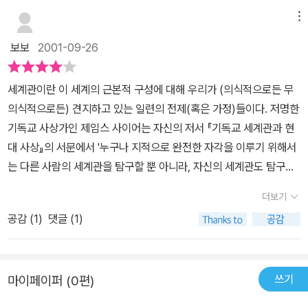
메뉴
보보
2001-09-26
세계관이란 이 세계의 근본적 구성에 대해 우리가 (의식적으로든 무
의식적으로든) 견지하고 있는 일련의 전제(혹은 가정)들이다. 저명한
기독교 사상가인 제임스 사이어는 자신의 저서 『기독교 세계관과 현
대 사상』의 서문에서 '누구나 지적으로 완전한 자각을 이루기 위해서
는 다른 사람의 세계관을 탐구할 뿐 아니라, 자신의 세계관도 탐구해
야 한다'고 말한다. 제임스 사이어의 이 말은 나의 마음을 사로잡았다.
더보기
여러 분야의 서적들을 읽으며, 서서히 지적으로 자각한다는 것의 의
공감 (
1
)
댓글 (1)
미를 어렴풋이 깨달아가던 나에게 제임스 사이어는 확실한 방향 감각
을 갖출 수 있게 '세계관'이라는 화두를 던져 준 것이다. 세계관, 이 것
은 세상을 바라보는 자신의 안경이다. 자신도 모르는 사이에 우리는
쓰기
마이페이퍼 (0편)
어떤 일련의 가정들을 갖고 있다. 신이 있다고 믿으면 유신론자가 되
는 것이다. 신이 없다고 믿는다면 자신은 이미 무신론이라는 가정을