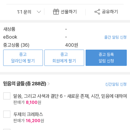
선물하기
공유하기
새상품
-
eBook
-
출간 알림 신청
중고상품 (36)
400원
중고
중고
중고 등록
알라딘에 팔기
회원에게 팔기
알림 신청
믿음의 글들 (총 288권)
신간알림 신청
말씀, 그리고 사색과 결단 6 - 새로운 존재, 시간, 믿음에 대하여
판매가
8,100
원
두제의 크레파스
판매가
16,200
원