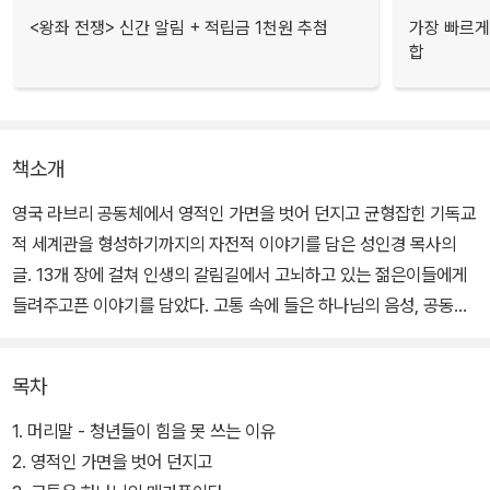
<왕좌 전쟁> 신간 알림 + 적립금 1천원 추첨
가장 빠르게
합
책소개
영국 라브리 공동체에서 영적인 가면을 벗어 던지고 균형잡힌 기독교
적 세계관을 형성하기까지의 자전적 이야기를 담은 성인경 목사의
글. 13개 장에 걸쳐 인생의 갈림길에서 고뇌하고 있는 젊은이들에게
들려주고픈 이야기를 담았다. 고통 속에 들은 하나님의 음성, 공동체
의 매력, 프란시스 쉐퍼와 C.S. 루이스, 새로운 가정 문화, 그리고 역
사와 문화를 읽는 일에 관한 13편의 이야기가 실려 있다.
목차
1. 머리말 - 청년들이 힘을 못 쓰는 이유
2. 영적인 가면을 벗어 던지고