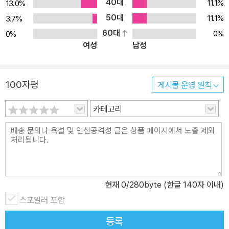
40대
과 같이 급격하게 변화할 것으로 보인다. 저자들은 미국이 북한을 공
11.1%
13.0%
격하거나 북한이 남한을 공격함으로써 전쟁이 일어날 수 있다는 점
50대
11.1%
3.7%
과, 북한의 경제적인 빈곤과 대중의 불만으로 자체 붕괴할 가능성에
60대
0%
0%
여성
남성
무게를 두어 설명하고 있다. 북한에 통일교가 들어가 있다? 통일교
교주 문선명은 북한이 고향이기 때문에 고향 땅을 장악하는 데 지대
한 관심이 있다. 통일교는 이미 남포에 평화자동차회사를 건설했고,
100자평
게시물 운영 원칙
백화점과 자동차 전시장은 물론 평양에 통일교회를 세웠다. 하지만
통일교가 이처럼 북한 내부에 영향을 끼치고 뛰어드는 이 시점에 교
카테고리
회는 아무런 준비도 못 하고 있다. 북한이 무너져 우리가 기독교를 전
하러 들어갔을 때, 북한 주민들이 통일교가 기독교를 대표하는 것으
로 여기며 참 기독교를 거짓 종교라고 하면 어떻게 할 것인가? 통일
교나 다른 이단들이 북한 주민들의 신앙을 지배하기 전에 우리는 준
비해야 한다. 북한 선교는 북한이 개방될 때 할 일이다? 사람들은 지
현재
0
/280byte (한글 140자 이내)
금 당장이라도 북한을 위한 선교 사역에 참여할 수 있다는 사실에 놀
스포일러 포함
란다. 어떤 사람들은 북한이 닫힌 나라이기 때문에 북한 선교에 참여
하려면 북한이 열릴 때까지 기다려야 한다고 생각한다. 하지만 북한
등록