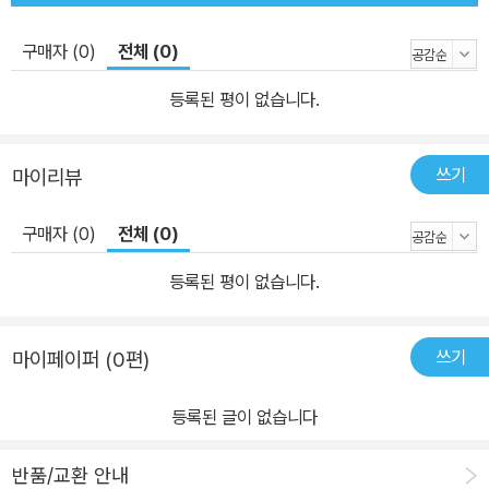
을 위한 선교 사역은 지금도 진행되고 있으며, 인력과 자원을 필요로
한다. 북한 선교 사역을 위한 전략적 지역으로 다음 6개 영역을 들 수
구매자 (0)
전체 (0)
있다. -북한 내부: 나진, 평양, 금강 그리고 개성에서 기독교 사역이
일어나고 있다. -중국 북동부: 수많은 북한 난민들을 위해 선교 단체
등록된 평이 없습니다.
들이 사역하고 있다. -남한: 남한으로 들어온 북한 난민들을 위해 교
회와 단체가 사역하고 있다. -일본: 조총련 안에서 개척 사역이 일어
쓰기
마이리뷰
나고 있다. -러시아와 이웃 나라: 북한 난민들과 노동자들 가운데 선
교 사역이 일어나고 있다. -미국, 캐나다, 멕시코: 점점 더 많은 사람
구매자 (0)
전체 (0)
들이 멕시코와 캐나다를 통해 미국으로 들어가고 있다. 북한 선교를
위해 필요한 태도는? 모세의 인도 하에 이집트를 빠져나온 ‘모세 세
등록된 평이 없습니다.
대’와는 다르게 ‘여호수아 세대’는 하나님께서 주신 약속의 땅을 믿고
그곳에 들어갔다. 우리는 ‘여호수아 세대’의 교훈을 통해 북한 선교를
쓰기
마이페이퍼 (0편)
위한 네 가지 태도―사랑, 겸손, 믿음, 순종―를 배울 수 있다. 먼저
하나님의 사랑을 체험하고 하나님께서 북한을 얼마나 사랑하시는지
등록된 글이 없습니다
이해할 때 우리는 북한으로 나아갈 수 있다. 우리의 계획대로가 아니
라 하나님의 계획대로 북한 선교가 이루어질 수 있도록 내 생각과 내
반품/교환 안내