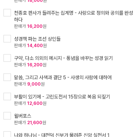
판매가
18,000
원
천종호 판사가 들려주는 십계명 - 사랑으로 정의와 공의를 완성
하다
판매가
16,200
원
성경책 파는 조선 상인들
판매가
14,400
원
구약, 다소 의외의 메시지 - 통념을 바꾸는 성경 읽기
판매가
16,200
원
말씀, 그리고 사색과 결단 5 - 사생의 사람에 대하여
판매가
9,000
원
부활이 있기에 - 고린도전서 15장으로 복음 되짚기
판매가
12,600
원
윌버포스
판매가
21,600
원
나와 하나님 - 대천덕 신부가 물려준 신앙 실천서 1