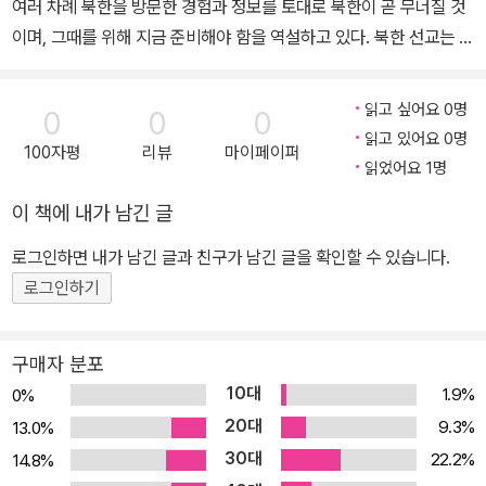
여러 차례 북한을 방문한 경험과 정보를 토대로 북한이 곧 무너질 것
폐함을 초래해 온 사실에 눈뜨게 되었다. 동시대를 살았던 신학자들
이며, 그때를 위해 지금 준비해야 함을 역설하고 있다. 북한 선교는 북
중에는 R. C. 스프로울(R. C. Sproul, 1939-2017)을 가장 좋아하
한이 무너진 뒤 시작할 일이 아니라 바로 오늘 해야 할 일이며, 하나님
며 헤르만 바빙크(Herman Bavinck, 1854-1921) 등을 통해 개혁
께서 그들을 얼마나 사랑하시는지 깨닫는 데서 출발한다. 특히 저자
신학의 넓이와 높이와 깊이를 계속 배우고 있다. 또한 목사로서 신조
읽고 싶어요 0명
0
0
0
들은 의심 많던 ‘모세 세대’와 믿음으로 가나안 땅을 정복한 ‘여호수아
및 교리문답 연구에도 노력하고 있다. 저서로 중생 교리 2부작 『중생
읽고 있어요 0명
100자평
리뷰
마이페이퍼
세대’를 비교하면서, 북한 선교를 위해 우리에게 진정 필요한 것―사
이란 무엇인가』, 『이것이 중생이다』(이상 부흥과개혁사), 역서로 『장
읽었어요 1명
랑, 겸손, 믿음, 순종―이 무엇인지 깨닫게 한다. 북한이 무너진다?
원 양우 상론』(공역), 『성경이 말하는 천국과 지옥』(이상 부흥과개혁
이 책에 내가 남긴 글
북한의 변화에 대해서는 세 가지 가능성, 즉 ‘무변화’, ‘점진적인 변화’,
사), 『바빙크의 중생론』, 『알미니우스주의』(이상 CLC), 편역서로
‘갑작스런 변화’를 생각해 볼 수 있다. 무변화를 주장하는 사람들은 앞
『구원 지식의 핵심』(생명의말씀사), 『개혁주의 표준 설교법』(라틴어
로그인하면 내가 남긴 글과 친구가 남긴 글을 확인할 수 있습니다.
으로 30～40년 내에 북한 정권에 변화가 없을 거라고 하고, 점진적
직역), 『바빙크 시대의 신학과 교회』, 『세상을 개혁하는 개혁 신앙』
로그인하기
인 변화를 주장하는 사람들은 중국을 모델 삼아 북한도 중국처럼 점
(이상 CLC)이 있다.
진적으로 변화할 거라고 한다. 하지만 지난 10여 년간 북한을 둘러싼
구매자 분포
지정학적 판세가 급속도로 변하고 있고, 김정일의 건강이 악화되고
10대
1.9%
0%
있는 것 등을 생각하면 무변화 주장은 타당성이 없어 보인다. 또 북한
20대
9.3%
13.0%
의 정치적 변화와는 다르게 북한은 지난 수십 년간 경제적으로 그다
30대
22.2%
14.8%
지 변화하지 않았는데, 북한은 중국처럼 서서히 변화하기보다는 소련