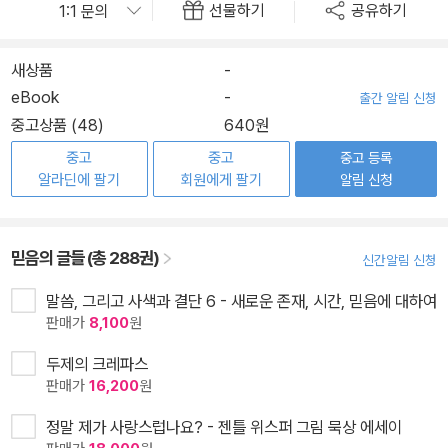
선물하기
공유하기
새상품
-
eBook
-
출간 알림 신청
중고상품 (48)
640원
중고
중고
중고 등록
알라딘에 팔기
회원에게 팔기
알림 신청
믿음의 글들 (총 288권)
신간알림 신청
말씀, 그리고 사색과 결단 6 - 새로운 존재, 시간, 믿음에 대하여
판매가
8,100
원
두제의 크레파스
판매가
16,200
원
정말 제가 사랑스럽나요? - 젠틀 위스퍼 그림 묵상 에세이