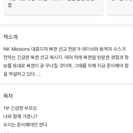
합
책소개
NK Missions 대표이자 북한 선교 전문가 데이브와 동역자 수스가
전하는 긴급한 북한 선교 메시지. 여러 차례 북한을 방문한 경험과 정
보를 토대로 북한이 곧 무너질 것이며, 그때를 위해 지금 준비해야 함
을 역설하고 있다.
북한 선교는 북한이 무너진 뒤 시작할 일이 아니라 바로 오늘 해야 할
목차
일이며, 하나님께서 그들을 얼마나 사랑하시는지 깨닫는 데서 출발한
다. 특히 저자들은 의심 많던 ‘모세 세대’와 믿음으로 가나안 땅을 정
1부 긴급한 부르심
복한 ‘여호수아 세대’를 비교하면서, 북한 선교를 위해 우리에게 진정
나와 함께 가겠니?
필요한 것이 무엇인지 깨닫게 한다.
우리는 준비해야만 한다